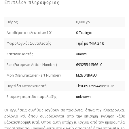
Επιπλέον πληροφορίες
Βάρος
0,600 γρ.
Απoθέματα τελευταίων 10΄
0 Τεμάχια
Φορολογικός Συντελεστής
Τιμή με ΦΠΑ 24%
Κατασκευαστής
Xiaomi
Εan (European Article Number)
6932554456610
Mpn (Manufacturer Part Number)
MZB0NRAEU
Παρτίδα Κατασκευαστή
TlYu-693255445661028
Επόμενη παρτίδα παραλαβής
unknown
Οι εγγυήσεις συνήθως ισχύουν σε προϊόντα, όπως π.χ ηλεκτρονικά,
ρολόγια κτλ όπου συνοδεύονται από την επίσημη εγγύηση κάθε
μάρκας/προμηθευτή. Όπου αυτή υπάρχει, ισχύει από την ημερομηνία
παραλαβής που αναγράφεται στο δελτίο αποστολή ή την απόδειξη, το