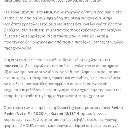
smartphones, IoT συσκευών και έξυπνων οικοσυστημάτων.
Η Xiaomi ξεκίνησε με το
MIUI
, ένα λειτουργικό σύστημα βασισμένο στο
Android, το οποίο εξελίχθηκε χάρη στη στενή συνεργασία με την
κοινότητα χρηστών. Η εταιρεία υιοθέτησε ένα μοντέλο ανάπτυξης που
βασίζεται στο feedback, επιτρέποντας στους χρήστες να επηρεάζουν
άμεσα τις λειτουργίες και τις βελτιώσεις των συσκευών. Αυτή η
προσέγγιση δημιούργησε μια από τις πιο πιστές κοινότητες στον χώρο
της τεχνολογίας.
Στη συνέχεια, η Xiaomi επεκτάθηκε δυναμικά στον χώρο των
IoT
συσκευών
, δημιουργώντας ένα από τα μεγαλύτερα οικοσυστήματα
έξυπνων προϊόντων στον κόσμο. Από έξυπνες λάμπες και ρομποτικές
σκούπες μέχρι τηλεοράσεις, routers και wearables, η Xiaomi κατάφερε
να συνδέσει εκατοντάδες εκατομμύρια συσκευές σε ένα ενιαίο,
εύχρηστο περιβάλλον. Η στρατηγική αυτή ενίσχυσε την παρουσία της
εταιρείας σε κάθε πτυχή της καθημερινότητας των χρηστών.
Στον τομέα των smartphones, η Xiaomi ξεχώρισε με σειρές όπως
Redmi
,
Redmi Note
,
Mi
,
POCO
και
Xiaomi 12/13/14
, προσφέροντας
κορυφαίες τεχνολογίες όπως αισθητήρες υψηλής ανάλυσης, γρήγορη
φόρτιση, AMOLED οθόνες και προηγμένα chipset σε τιμές που συχνά