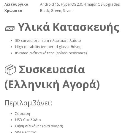
Λειτουργικό
Android 15, HyperOS 2.0, 4 major OS upgrades
Χρώματα
Black, Green, Silver
🧱
Υλικά Κατασκευής
3D‑curved premium πλαστικό πλαίσιο
High‑durability tempered glass οθόνης
IP‑rated ανθεκτικότητα (splash resistance)
📦
Συσκευασία
(Ελληνική Αγορά)
Περιλαμβάνει:
Συσκευή
USB‑C καλώδιο
Θήκη σιλικόνης (ανά αγορά)
SIM eject tool