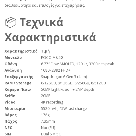
διαθεσιμότητα και επιλογές για επιχειρήσεις.
📦
Τεχνικά
Χαρακτηριστικά
Χαρακτηριστικό
Τιμή
Μοντέλο
POCO M8 5G
Οθόνη
6.77″ Flow AMOLED, 120Hz, 3200 nits peak
Ανάλυση
1080×2392 FHD+
Επεξεργαστής
Snapdragon 6 Gen 3 (4nm)
RAM / Storage
6/128GB, 8/128GB, 8/256GB, 8/512GB
Κάμερα Πίσω
50MP Light Fusion + 2MP depth
Selfie
20MP
Video
4K recording
Μπαταρία
5520mAh, 45W fast charge
Βάρος
178g
Πάχος
7.35mm
NFC
Ναι (EU)
SIM
Dual SIM 5G