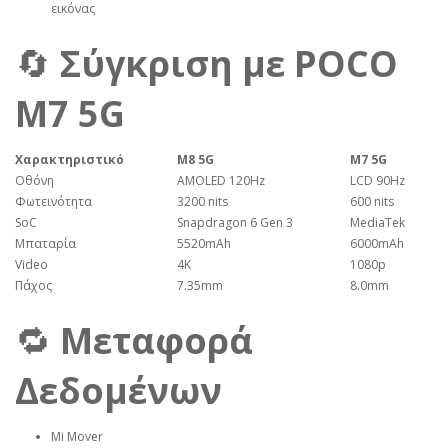
εικόνας
🔄
Σύγκριση με POCO
M7 5G
Χαρακτηριστικό
M8 5G
M7 5G
Οθόνη
AMOLED 120Hz
LCD 90Hz
Φωτεινότητα
3200 nits
600 nits
SoC
Snapdragon 6 Gen 3
MediaTek
Μπαταρία
5520mAh
6000mAh
Video
4K
1080p
Πάχος
7.35mm
8.0mm
🔁
Μεταφορά
Δεδομένων
Mi Mover