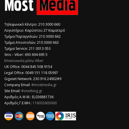
Τηλεφωνικό Κέντρο: 210 3000 660
Λογιστήριο: Καρύστου 27 Καματερό
Τμήμα Παραγγελιών: 210 3000 662
Τμήμα Αποστολών: 210 3000 663
Τμήμα Service: 211 0013 053
Sms – Viber: 693 694 695 5
Επικοινωνία μέσω Viber
​UK Office: 0044 845 508 9154
Legal Office: 0049 151 118 05997
Gigaset Network: 230 916 24902#9
Company Email:
#mostmedia.gr
Site Email:
#onething.gr
Αριθμός Α.Φ.Μ.: EL036881736
Αριθμός Γ.Ε.ΜΗ.:
116032603000