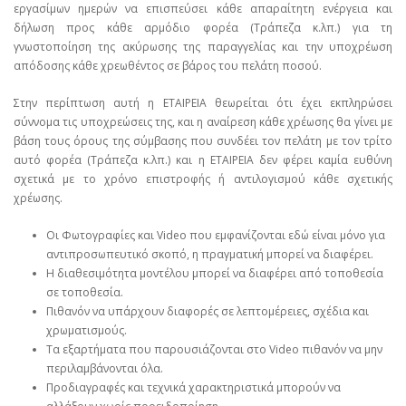
εργασίμων ημερών να επισπεύσει κάθε απαραίτητη ενέργεια και
δήλωση προς κάθε αρμόδιο φορέα (Τράπεζα κ.λπ.) για τη
γνωστοποίηση της ακύρωσης της παραγγελίας και την υποχρέωση
απόδοσης κάθε χρεωθέντος σε βάρος του πελάτη ποσού.
Στην περίπτωση αυτή η ΕΤΑΙΡΕΙΑ θεωρείται ότι έχει εκπληρώσει
σύννομα τις υποχρεώσεις της, και η αναίρεση κάθε χρέωσης θα γίνει με
βάση τους όρους της σύμβασης που συνδέει τον πελάτη με τον τρίτο
αυτό φορέα (Τράπεζα κ.λπ.) και η ΕΤΑΙΡΕΙΑ δεν φέρει καμία ευθύνη
σχετικά με το χρόνο επιστροφής ή αντιλογισμού κάθε σχετικής
χρέωσης.
Οι Φωτογραφίες και Video που εμφανίζονται εδώ είναι μόνο για
αντιπροσωπευτικό σκοπό, η πραγματική μπορεί να διαφέρει.
Η διαθεσιμότητα μοντέλου μπορεί να διαφέρει από τοποθεσία
σε τοποθεσία.
Πιθανόν να υπάρχουν διαφορές σε λεπτομέρειες, σχέδια και
χρωματισμούς.
Τα εξαρτήματα που παρουσιάζονται στο Video πιθανόν να μην
περιλαμβάνονται όλα.
Προδιαγραφές και τεχνικά χαρακτηριστικά μπορούν να