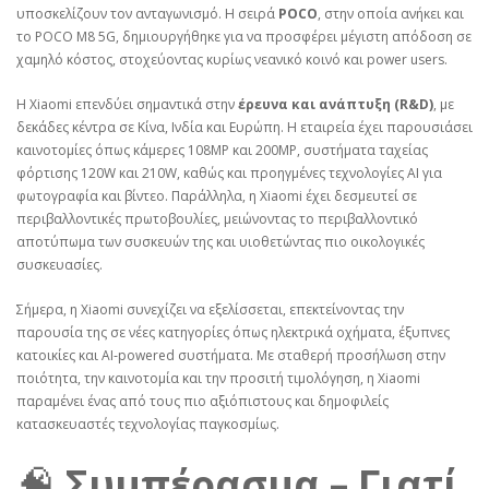
υποσκελίζουν τον ανταγωνισμό. Η σειρά
POCO
, στην οποία ανήκει και
το POCO M8 5G, δημιουργήθηκε για να προσφέρει μέγιστη απόδοση σε
χαμηλό κόστος, στοχεύοντας κυρίως νεανικό κοινό και power users.
Η Xiaomi επενδύει σημαντικά στην
έρευνα και ανάπτυξη (R&D)
, με
δεκάδες κέντρα σε Κίνα, Ινδία και Ευρώπη. Η εταιρεία έχει παρουσιάσει
καινοτομίες όπως κάμερες 108MP και 200MP, συστήματα ταχείας
φόρτισης 120W και 210W, καθώς και προηγμένες τεχνολογίες AI για
φωτογραφία και βίντεο. Παράλληλα, η Xiaomi έχει δεσμευτεί σε
περιβαλλοντικές πρωτοβουλίες, μειώνοντας το περιβαλλοντικό
αποτύπωμα των συσκευών της και υιοθετώντας πιο οικολογικές
συσκευασίες.
Σήμερα, η Xiaomi συνεχίζει να εξελίσσεται, επεκτείνοντας την
παρουσία της σε νέες κατηγορίες όπως ηλεκτρικά οχήματα, έξυπνες
κατοικίες και AI‑powered συστήματα. Με σταθερή προσήλωση στην
ποιότητα, την καινοτομία και την προσιτή τιμολόγηση, η Xiaomi
παραμένει ένας από τους πιο αξιόπιστους και δημοφιλείς
κατασκευαστές τεχνολογίας παγκοσμίως.
🧠
Συμπέρασμα – Γιατί