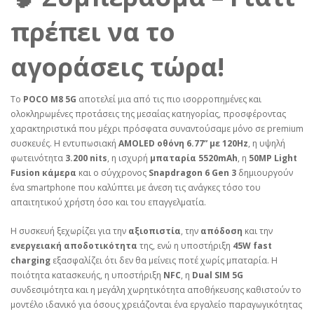
πρέπει να το
αγοράσεις τώρα!
Το
POCO M8 5G
αποτελεί μια από τις πιο ισορροπημένες και
ολοκληρωμένες προτάσεις της μεσαίας κατηγορίας, προσφέροντας
χαρακτηριστικά που μέχρι πρόσφατα συναντούσαμε μόνο σε premium
συσκευές. Η εντυπωσιακή
AMOLED οθόνη 6.77” με 120Hz
, η υψηλή
φωτεινότητα
3.200 nits
, η ισχυρή
μπαταρία 5520mAh
, η
50MP Light
Fusion κάμερα
και ο σύγχρονος
Snapdragon 6 Gen 3
δημιουργούν
ένα smartphone που καλύπτει με άνεση τις ανάγκες τόσο του
απαιτητικού χρήστη όσο και του επαγγελματία.
Η συσκευή ξεχωρίζει για την
αξιοπιστία
, την
απόδοση
και την
ενεργειακή αποδοτικότητα
της, ενώ η υποστήριξη
45W fast
charging
εξασφαλίζει ότι δεν θα μείνεις ποτέ χωρίς μπαταρία. Η
ποιότητα κατασκευής, η υποστήριξη
NFC
, η
Dual SIM 5G
συνδεσιμότητα και η μεγάλη χωρητικότητα αποθήκευσης καθιστούν το
μοντέλο ιδανικό για όσους χρειάζονται ένα εργαλείο παραγωγικότητας