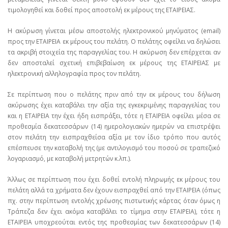
τιμολογηθεί και δοθεί προς αποστολή εκ μέρους της ΕΤΑΙΡΕΙΑΣ.
Η ακύρωση γίνεται μέσω αποστολής ηλεκτρονικού μηνύματος (email)
προς την ΕΤΑΙΡΕΙΑ εκ μέρους του πελάτη. Ο πελάτης οφείλει να δηλώσει
τα ακριβή στοιχεία της παραγγελίας του. Η ακύρωση δεν επέρχεται αν
δεν αποσταλεί σχετική επιβεβαίωση εκ μέρους της ΕΤΑΙΡΕΙΑΣ με
ηλεκτρονική αλληλογραφία προς τον πελάτη.
Σε περίπτωση που ο πελάτης πριν από την εκ μέρους του δήλωση
ακύρωσης έχει καταβάλει την αξία της εγκεκριμένης παραγγελίας του
και η ΕΤΑΙΡΕΙΑ την έχει ήδη εισπράξει, τότε η ΕΤΑΙΡΕΙΑ οφείλει μέσα σε
προθεσμία δεκατεσσάρων (14) ημερολογιακών ημερών να επιστρέψει
στον πελάτη την εισπραχθείσα αξία με τον ίδιο τρόπο που αυτός
επέσπευσε την καταβολή της (με αντιλογισμό του ποσού σε τραπεζικό
λογαριασμό, με καταβολή μετρητών κ.λπ.).
Άλλως σε περίπτωση που έχει δοθεί εντολή πληρωμής εκ μέρους του
πελάτη αλλά τα χρήματα δεν έχουν εισπραχθεί από την ΕΤΑΙΡΕΙΑ (όπως
πχ. στην περίπτωση εντολής χρέωσης πιστωτικής κάρτας όταν όμως η
Τράπεζα δεν έχει ακόμα καταβάλει το τίμημα στην ΕΤΑΙΡΕΙΑ), τότε η
ΕΤΑΙΡΕΙΑ υποχρεούται εντός της προθεσμίας των δεκατεσσάρων (14)