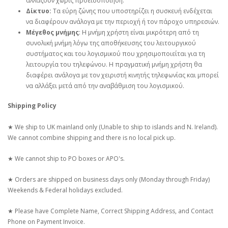
αλλάξουν χωρίς προειδοποίηση.
Δίκτυο:
Τα εύρη ζώνης που υποστηρίζει η συσκευή ενδέχεται
να διαφέρουν ανάλογα με την περιοχή ή τον πάροχο υπηρεσιών.
Μέγεθος μνήμης
: Η μνήμη χρήστη είναι μικρότερη από τη
συνολική μνήμη λόγω της αποθήκευσης του λειτουργικού
συστήματος και του λογισμικού που χρησιμοποιείται για τη
λειτουργία του τηλεφώνου. Η πραγματική μνήμη χρήστη θα
διαφέρει ανάλογα με τον χειριστή κινητής τηλεφωνίας και μπορεί
να αλλάξει μετά από την αναβάθμιση του λογισμικού.
Shipping Policy
★ We ship to UK mainland only (Unable to ship to islands and N. Ireland).
We cannot combine shipping and there is no local pick up.
★ We cannot ship to PO boxes or APO's.
★ Orders are shipped on business days only (Monday through Friday)
Weekends & Federal holidays excluded.
★ Please have Complete Name, Correct Shipping Address, and Contact
Phone on Payment Invoice.