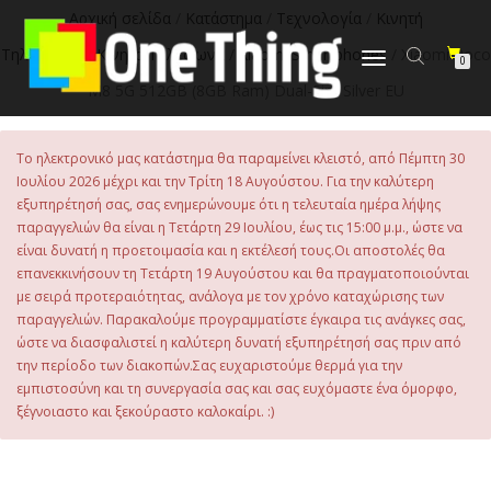
στο
Αρχική σελίδα
/
Κατάστημα
/
Τεχνολογία
/
Κινητή
περιεχόμενο
Τηλεφωνία
/
Κινητά Τηλέφωνα
/
Xiaomi Smartphones
/ Xiaomi Poco
Εναλλαγή
0
πλοήγησης
M8 5G 512GB (8GB Ram) Dual-Sim Silver EU
Το ηλεκτρονικό μας κατάστημα θα παραμείνει κλειστό, από Πέμπτη 30
Ιουλίου 2026 μέχρι και την Τρίτη 18 Αυγούστου. Για την καλύτερη
εξυπηρέτησή σας, σας ενημερώνουμε ότι η τελευταία ημέρα λήψης
παραγγελιών θα είναι η Τετάρτη 29 Ιουλίου, έως τις 15:00 μ.μ., ώστε να
είναι δυνατή η προετοιμασία και η εκτέλεσή τους.Οι αποστολές θα
επανεκκινήσουν τη Τετάρτη 19 Αυγούστου και θα πραγματοποιούνται
με σειρά προτεραιότητας, ανάλογα με τον χρόνο καταχώρισης των
παραγγελιών. Παρακαλούμε προγραμματίστε έγκαιρα τις ανάγκες σας,
ώστε να διασφαλιστεί η καλύτερη δυνατή εξυπηρέτησή σας πριν από
την περίοδο των διακοπών.Σας ευχαριστούμε θερμά για την
εμπιστοσύνη και τη συνεργασία σας και σας ευχόμαστε ένα όμορφο,
ξέγνοιαστο και ξεκούραστο καλοκαίρι. :)