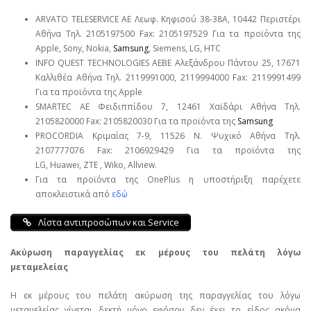
ARVATO TELESERVICE ΑΕ Λεωφ. Κηφισού 38-38Α, 10442 Περιστέρι
Αθήνα Τηλ. 2105197500 Fax: 2105197529 Για τα προϊόντα της
Apple, Sony, Nokia,
Samsung
, Siemens, LG, HTC
INFO QUEST TECHNOLOGIES ΑΕΒΕ Αλεξάνδρου Πάντου 25, 17671
Καλλιθέα Αθήνα Τηλ. 2119991000, 2119994000 Fax: 2119991499
Για τα προϊόντα της Apple
SMARTEC ΑΕ Φειδιππίδου 7, 12461 Χαϊδάρι Αθήνα Τηλ.
2105820000 Fax: 2105820030 Για τα προϊόντα της
Samsung
PROCORDIA Κριμαίας 7-9, 11526 Ν. Ψυχικό Αθήνα Τηλ.
2107777076 Fax: 2106929429 Για τα προϊόντα της
LG, Huawei, ΖΤΕ , Wiko, Allview.
Για τα προϊόντα της OnePlus η υποστήριξη παρέχετε
αποκλειστικά από
εδώ
Λίστα αντιπροσώπων και Service
Ακύρωση παραγγελίας εκ μέρους του πελάτη λόγω
μεταμελείας
Η εκ μέρους του πελάτη ακύρωση της παραγγελίας του λόγω
μεταμελείας γίνεται δεκτή μόνο εφόσον δεν έχει το είδος ακόμα