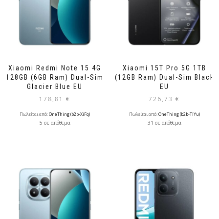
Xiaomi Redmi Note 15 4G
Xiaomi 15T Pro 5G 1TB
128GB (6GB Ram) Dual-Sim
(12GB Ram) Dual-Sim Black
Glacier Blue EU
EU
178,81
€
726,73
€
Πωλείται από:
OneThing (b2b-XiFq)
Πωλείται από:
OneThing (b2b-TlYu)
5 σε απόθεμα
31 σε απόθεμα