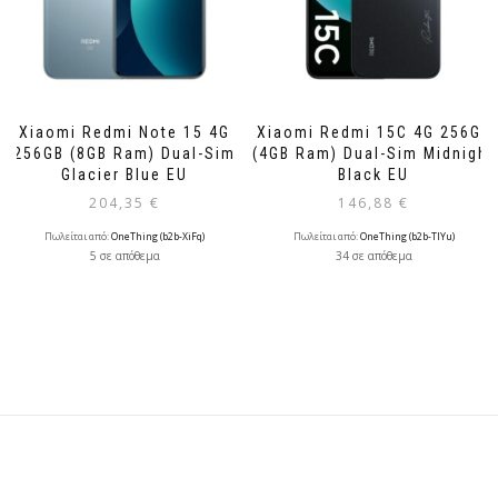
Xiaomi Redmi Note 15 4G
Xiaomi Redmi 15C 4G 256GB
256GB (8GB Ram) Dual-Sim
(4GB Ram) Dual-Sim Midnight
Glacier Blue EU
Black EU
204,35
€
146,88
€
Πωλείται από:
OneThing (b2b-XiFq)
Πωλείται από:
OneThing (b2b-TlYu)
5 σε απόθεμα
34 σε απόθεμα