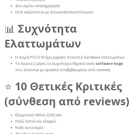
Δεν ισχύει υπαναχώρηση
DOA καλύπτεται με αντικατάσταση/πίστωση
📊
Συχνότητα
Ελαττωμάτων
Η σειρά POCO M έχει χαμηλό ποσοστό hardware ελαττωμάτων.
Τα πρώτα 2 μήνες τα συχνότερα θέματα είναι
software bugs
που λύνονται με updates (επιβεβαιωμένο από reviews).
⭐
10 Θετικές Κριτικές
(σύνθεση από reviews)
Εξαιρετική οθόνη 3200 nits
Πολύ λεπτό και ελαφρύ
Καλή αυτονομία
4K video σε mid‑range