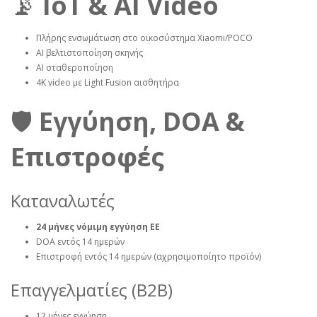
📡
IoT & AI Video
Πλήρης ενσωμάτωση στο οικοσύστημα Xiaomi/POCO
AI βελτιστοποίηση σκηνής
AI σταθεροποίηση
4K video με Light Fusion αισθητήρα
🛡️
Εγγύηση, DOA &
Επιστροφές
Καταναλωτές
24 μήνες νόμιμη εγγύηση ΕΕ
DOA εντός 14 ημερών
Επιστροφή εντός 14 ημερών (αχρησιμοποίητο προϊόν)
Επαγγελματίες (B2B)
12 μήνες εγγύηση