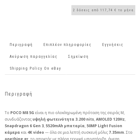
Περιγραφή
Επιπλέον πληροφορίες
Εγγυήσεις
Ακύρωση παραγγελίας
Σημείωση
Shipping Policy On eBay
Περιγραφή
Το
POCO M8 5G
είναι η πιο ολοκληρωμένη πρόταση της σειράς M,
συνδυάζοντας
υψηλή φωτεινότητα 3.200 nits
,
AMOLED 120Hz
,
Snapdragon 6 Gen 3
,
5520mAh μπαταρία
,
50MP Light Fusion
κάμερα
και
4K video
— όλα σε μια λεπτή συσκευή μόλις
7.35mm
. Στο
onething.gr
, το αποκτάς με πλήρη τεχνική υποστήριξη, άμεση