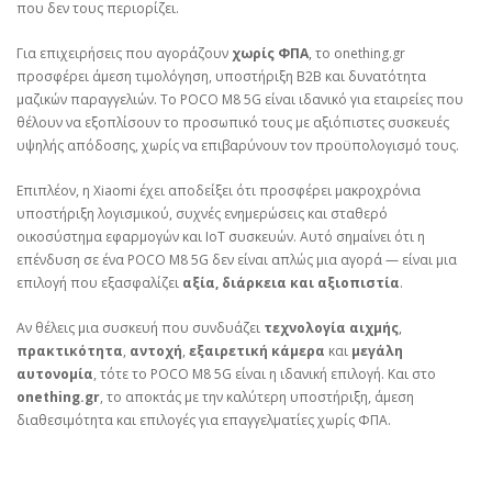
που δεν τους περιορίζει.
Για επιχειρήσεις που αγοράζουν
χωρίς ΦΠΑ
, το
onething.gr
προσφέρει άμεση τιμολόγηση, υποστήριξη B2B και δυνατότητα
μαζικών παραγγελιών. Το POCO M8 5G είναι ιδανικό για εταιρείες που
θέλουν να εξοπλίσουν το προσωπικό τους με αξιόπιστες συσκευές
υψηλής απόδοσης, χωρίς να επιβαρύνουν τον προϋπολογισμό τους.
Επιπλέον, η Xiaomi έχει αποδείξει ότι προσφέρει μακροχρόνια
υποστήριξη λογισμικού, συχνές ενημερώσεις και σταθερό
οικοσύστημα εφαρμογών και IoT συσκευών. Αυτό σημαίνει ότι η
επένδυση σε ένα POCO M8 5G δεν είναι απλώς μια αγορά — είναι μια
επιλογή που εξασφαλίζει
αξία, διάρκεια και αξιοπιστία
.
Αν θέλεις μια συσκευή που συνδυάζει
τεχνολογία αιχμής
,
πρακτικότητα
,
αντοχή
,
εξαιρετική κάμερα
και
μεγάλη
αυτονομία
, τότε το POCO M8 5G είναι η ιδανική επιλογή. Και στο
onething.gr
, το αποκτάς με την καλύτερη υποστήριξη, άμεση
διαθεσιμότητα και επιλογές για επαγγελματίες χωρίς ΦΠΑ.