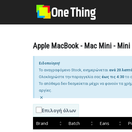
στο
περιεχόμενο
Apple MacBook - Mac Mini - Mini
Ειδοποίηση!
Το αναγραφόμενο Stock, ενημερώνεται
ανά 20 λεπτά
Ολοκληρώστε την παραγγελία σας
έως τις 4:30
το α
Το απόθεμα δεν δεσμεύεται μέχρι να φανούν τα χρή
αργίες.
×
Επιλογή όλων
Brand
Batch
Eans
Pi