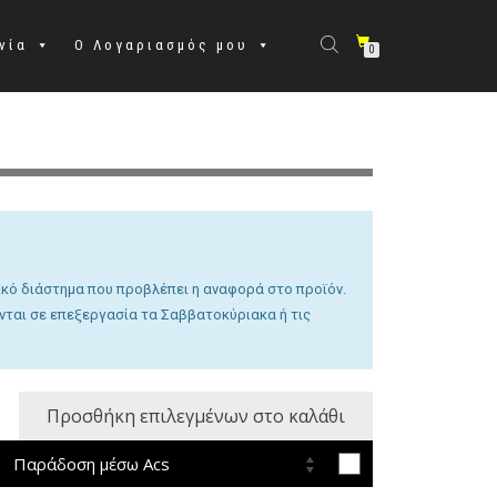
νία
Ο Λογαριασμός μου
0
νικό διάστημα που προβλέπει η αναφορά στο προϊόν.
νται σε επεξεργασία τα Σαββατοκύριακα ή τις
Προσθήκη επιλεγμένων στο καλάθι
Παράδοση μέσω Acs