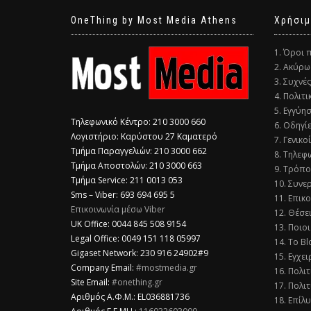
OneThing by Most Media Athens
Χρήσιμ
1. Όροι 
2. Ακύρω
3. Συχνέ
4. Πολιτ
5. Εγγύη
Τηλεφωνικό Κέντρο: 210 3000 660
6. Οδηγί
Λογιστήριο: Καρύστου 27 Καματερό
7. Γενικο
Τμήμα Παραγγελιών: 210 3000 662
8. Τηλεφ
Τμήμα Αποστολών: 210 3000 663
9. Τρόπο
Τμήμα Service: 211 0013 053
10. Συνε
Sms – Viber: 693 694 695 5
11. Επικ
Επικοινωνία μέσω Viber
12. Θέσε
​UK Office: 0044 845 508 9154
13. Ποιοι
Legal Office: 0049 151 118 05997
14. Το Bl
Gigaset Network: 230 916 24902#9
15. Εγχει
Company Email:
#mostmedia.gr
16. Πολι
Site Email:
#onething.gr
17. Πολιτ
Αριθμός Α.Φ.Μ.: EL036881736
18. Επίλ