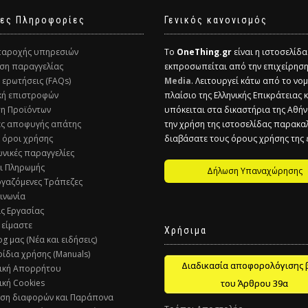
ες Πληροφορίες
Γενικός κανονισμός
παροχής υπηρεσιών
Το
OneThing.gr
είναι η ιστοσελίδ
ση παραγγελίας
εκπροσωπείται από την επιχείρησ
ς ερωτήσεις (FAQs)
Media
. Λειτουργεί κάτω από το νομ
ική επιστροφών
πλαίσιο της Ελληνικής Επικράτειας 
ση Προϊόντων
υπόκειται στα δικαστήρια της Αθήν
ες αποφυγής απάτης
την χρήση της ιστοσελίδας παρακα
ί όροι χρήσης
διαβάσατε τους όρους χρήσης της
ωνικές παραγγελίες
ι Πληρωμής
Δήλωση Υπαναχώρησης
ργαζόμενες Τράπεζες
οινωνία
ις Εργασίας
 είμαστε
Χρήσιμα
og μας (Νέα και ειδήσεις)
ρίδια χρήσης (Manuals)
Διαδικασία αποφορολόγισης 
τική Απορρήτου
ική Cookies
του Άρθρου 39α
υση διαφορών και Παράπονα