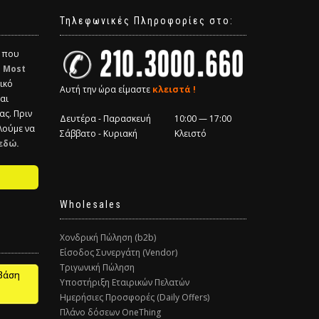
Τηλεφωνικές Πληροφορίες στο:
α που
η
Most
ικό
Αυτή την ώρα είμαστε
κλειστά !
και
ας. Πριν
Δευτέρα - Παρασκευή
10:00 — 17:00
λούμε να
Σάββατο - Κυριακή
Κλειστό
εδώ.
Wholesales
Χονδρική Πώληση (b2b)
Είσοδος Συνεργάτη (Vendor)
Τριγωνική Πώληση
βάση
Υποστήριξη Εταιρικών Πελατών
Ημερήσιες Προσφορές (Daily Offers)
Πλάνο δόσεων OneThing