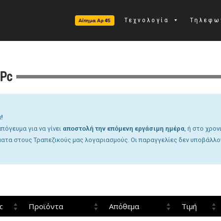
Τεχνολογία
Τηλεφω
 Pc
!
πόγευμα για να γίνει
αποστολή την επόμενη εργάσιμη ημέρα
, ή στο χρο
ματα στους Τραπεζικούς μας λογαριασμούς. Οι παραγγελίες δεν υποβάλλο
c
Προϊόντα
Απόθεμα
Τιμή