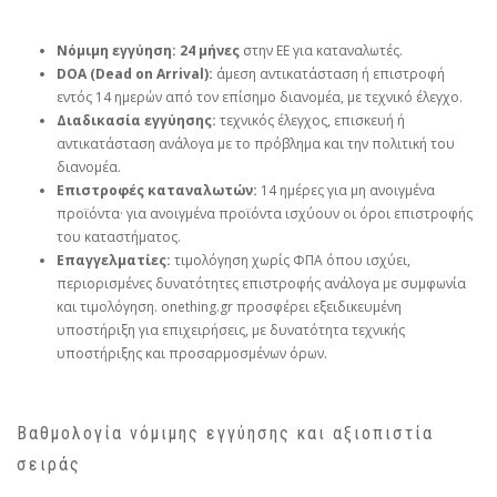
Νόμιμη εγγύηση:
24 μήνες
στην ΕΕ για καταναλωτές.
DOA (Dead on Arrival):
άμεση αντικατάσταση ή επιστροφή
εντός 14 ημερών από τον επίσημο διανομέα, με τεχνικό έλεγχο.
Διαδικασία εγγύησης:
τεχνικός έλεγχος, επισκευή ή
αντικατάσταση ανάλογα με το πρόβλημα και την πολιτική του
διανομέα.
Επιστροφές καταναλωτών:
14 ημέρες για μη ανοιγμένα
προϊόντα· για ανοιγμένα προϊόντα ισχύουν οι όροι επιστροφής
του καταστήματος.
Επαγγελματίες:
τιμολόγηση χωρίς ΦΠΑ όπου ισχύει,
περιορισμένες δυνατότητες επιστροφής ανάλογα με συμφωνία
και τιμολόγηση. onething.gr προσφέρει εξειδικευμένη
υποστήριξη για επιχειρήσεις, με δυνατότητα τεχνικής
υποστήριξης και προσαρμοσμένων όρων.
Βαθμολογία νόμιμης εγγύησης και αξιοπιστία
σειράς