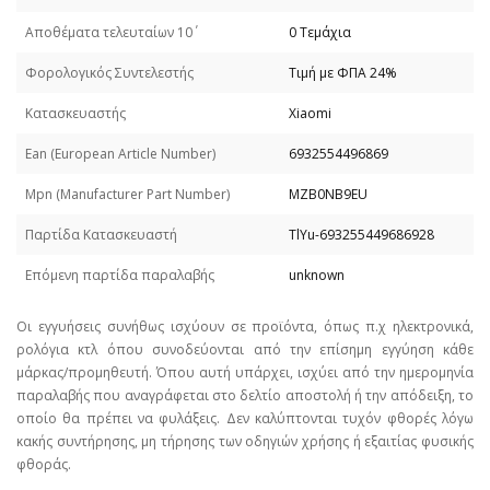
Απoθέματα τελευταίων 10΄
0 Τεμάχια
Φορολογικός Συντελεστής
Τιμή με ΦΠΑ 24%
Κατασκευαστής
Xiaomi
Εan (European Article Number)
6932554496869
Mpn (Manufacturer Part Number)
MZB0NB9EU
Παρτίδα Κατασκευαστή
TlYu-693255449686928
Επόμενη παρτίδα παραλαβής
unknown
Οι εγγυήσεις συνήθως ισχύουν σε προϊόντα, όπως π.χ ηλεκτρονικά,
ρολόγια κτλ όπου συνοδεύονται από την επίσημη εγγύηση κάθε
μάρκας/προμηθευτή. Όπου αυτή υπάρχει, ισχύει από την ημερομηνία
παραλαβής που αναγράφεται στο δελτίο αποστολή ή την απόδειξη, το
οποίο θα πρέπει να φυλάξεις. Δεν καλύπτονται τυχόν φθορές λόγω
κακής συντήρησης, μη τήρησης των οδηγιών χρήσης ή εξαιτίας φυσικής
φθοράς.