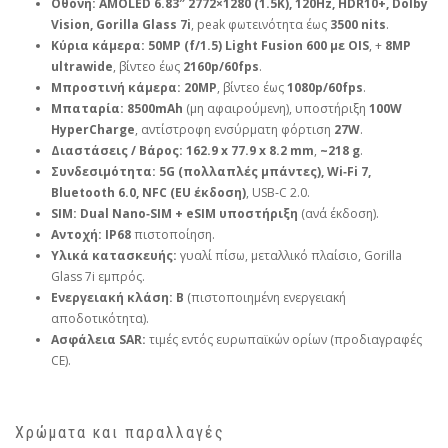
Οθόνη:
AMOLED 6.83″ 2772×1280 (1.5K), 120Hz, HDR10+, Dolby
Vision, Gorilla Glass 7i
, peak φωτεινότητα έως
3500 nits
.
Κύρια κάμερα:
50MP (f/1.5) Light Fusion 600 με OIS
, +
8MP
ultrawide
, βίντεο έως
2160p/60fps
.
Μπροστινή κάμερα:
20MP
, βίντεο έως
1080p/60fps
.
Μπαταρία:
8500mAh
(μη αφαιρούμενη), υποστήριξη
100W
HyperCharge
, αντίστροφη ενσύρματη φόρτιση
27W
.
Διαστάσεις / Βάρος:
162.9 x 77.9 x 8.2 mm
,
~218 g
.
Συνδεσιμότητα:
5G (πολλαπλές μπάντες), Wi‑Fi 7,
Bluetooth 6.0, NFC (EU έκδοση)
, USB‑C 2.0.
SIM:
Dual Nano‑SIM + eSIM υποστήριξη
(ανά έκδοση).
Αντοχή:
IP68
πιστοποίηση.
Υλικά κατασκευής:
γυαλί πίσω, μεταλλικό πλαίσιο, Gorilla
Glass 7i εμπρός.
Ενεργειακή κλάση:
B
(πιστοποιημένη ενεργειακή
αποδοτικότητα).
Ασφάλεια SAR:
τιμές εντός ευρωπαϊκών ορίων (προδιαγραφές
CE).
Χρώματα και παραλλαγές