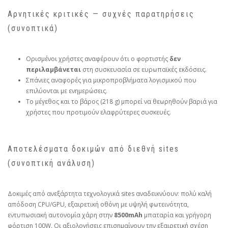
Αρνητικές κριτικές — συχνές παρατηρήσεις
(συνοπτικά)
Ορισμένοι χρήστες αναφέρουν ότι ο φορτιστής
δεν
περιλαμβάνεται
στη συσκευασία σε ευρωπαϊκές εκδόσεις.
Σπάνιες αναφορές για μικροπροβλήματα λογισμικού που
επιλύονται με ενημερώσεις.
Το μέγεθος και το βάρος (218 g) μπορεί να θεωρηθούν βαριά για
χρήστες που προτιμούν ελαφρύτερες συσκευές.
Αποτελέσματα δοκιμών από διεθνή sites
(συνοπτική ανάλυση)
Δοκιμές από ανεξάρτητα τεχνολογικά sites αναδεικνύουν: πολύ καλή
απόδοση CPU/GPU, εξαιρετική οθόνη με υψηλή φωτεινότητα,
εντυπωσιακή αυτονομία χάρη στην
8500mAh
μπαταρία και γρήγορη
φόρτιση 100W. Οι αξιολογήσεις επισημαίνουν την εξαιρετική σχέση