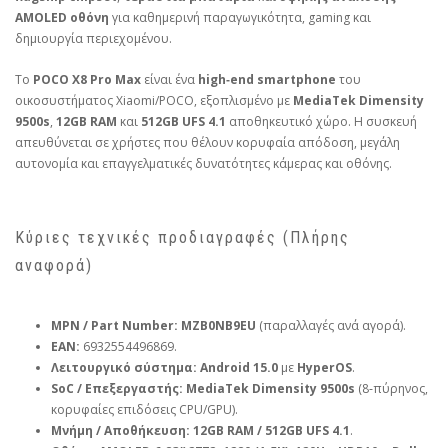
AMOLED οθόνη
για καθημερινή παραγωγικότητα, gaming και
δημιουργία περιεχομένου.
Το
POCO X8 Pro Max
είναι ένα
high‑end smartphone
του
οικοσυστήματος Xiaomi/POCO, εξοπλισμένο με
MediaTek Dimensity
9500s
,
12GB RAM
και
512GB UFS 4.1
αποθηκευτικό χώρο. Η συσκευή
απευθύνεται σε χρήστες που θέλουν κορυφαία απόδοση, μεγάλη
αυτονομία και επαγγελματικές δυνατότητες κάμερας και οθόνης.
Κύριες τεχνικές προδιαγραφές (Πλήρης
αναφορά)
MPN / Part Number:
MZB0NB9EU
(παραλλαγές ανά αγορά).
EAN:
6932554496869.
Λειτουργικό σύστημα:
Android 15.0
με
HyperOS
.
SoC / Επεξεργαστής:
MediaTek Dimensity 9500s
(8‑πύρηνος,
κορυφαίες επιδόσεις CPU/GPU).
Μνήμη / Αποθήκευση:
12GB RAM / 512GB UFS 4.1
.