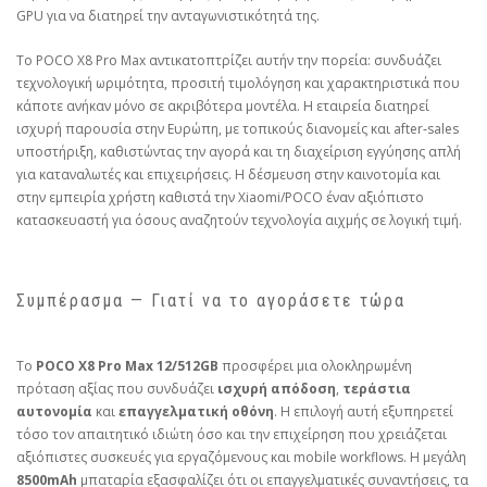
GPU για να διατηρεί την ανταγωνιστικότητά της.
Το POCO X8 Pro Max αντικατοπτρίζει αυτήν την πορεία: συνδυάζει
τεχνολογική ωριμότητα, προσιτή τιμολόγηση και χαρακτηριστικά που
κάποτε ανήκαν μόνο σε ακριβότερα μοντέλα. Η εταιρεία διατηρεί
ισχυρή παρουσία στην Ευρώπη, με τοπικούς διανομείς και after‑sales
υποστήριξη, καθιστώντας την αγορά και τη διαχείριση εγγύησης απλή
για καταναλωτές και επιχειρήσεις. Η δέσμευση στην καινοτομία και
στην εμπειρία χρήστη καθιστά την Xiaomi/POCO έναν αξιόπιστο
κατασκευαστή για όσους αναζητούν τεχνολογία αιχμής σε λογική τιμή.
Συμπέρασμα — Γιατί να το αγοράσετε τώρα
Το
POCO X8 Pro Max 12/512GB
προσφέρει μια ολοκληρωμένη
πρόταση αξίας που συνδυάζει
ισχυρή απόδοση
,
τεράστια
αυτονομία
και
επαγγελματική οθόνη
. Η επιλογή αυτή εξυπηρετεί
τόσο τον απαιτητικό ιδιώτη όσο και την επιχείρηση που χρειάζεται
αξιόπιστες συσκευές για εργαζόμενους και mobile workflows. Η μεγάλη
8500mAh
μπαταρία εξασφαλίζει ότι οι επαγγελματικές συναντήσεις, τα