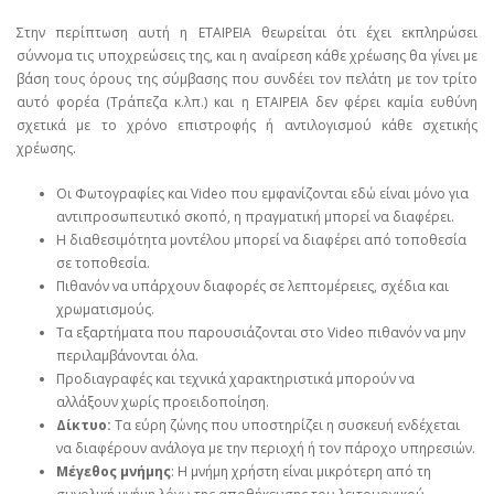
Στην περίπτωση αυτή η ΕΤΑΙΡΕΙΑ θεωρείται ότι έχει εκπληρώσει
σύννομα τις υποχρεώσεις της, και η αναίρεση κάθε χρέωσης θα γίνει με
βάση τους όρους της σύμβασης που συνδέει τον πελάτη με τον τρίτο
αυτό φορέα (Τράπεζα κ.λπ.) και η ΕΤΑΙΡΕΙΑ δεν φέρει καμία ευθύνη
σχετικά με το χρόνο επιστροφής ή αντιλογισμού κάθε σχετικής
χρέωσης.
Οι Φωτογραφίες και Video που εμφανίζονται εδώ είναι μόνο για
αντιπροσωπευτικό σκοπό, η πραγματική μπορεί να διαφέρει.
Η διαθεσιμότητα μοντέλου μπορεί να διαφέρει από τοποθεσία
σε τοποθεσία.
Πιθανόν να υπάρχουν διαφορές σε λεπτομέρειες, σχέδια και
χρωματισμούς.
Τα εξαρτήματα που παρουσιάζονται στο Video πιθανόν να μην
περιλαμβάνονται όλα.
Προδιαγραφές και τεχνικά χαρακτηριστικά μπορούν να
αλλάξουν χωρίς προειδοποίηση.
Δίκτυο:
Τα εύρη ζώνης που υποστηρίζει η συσκευή ενδέχεται
να διαφέρουν ανάλογα με την περιοχή ή τον πάροχο υπηρεσιών.
Μέγεθος μνήμης
: Η μνήμη χρήστη είναι μικρότερη από τη