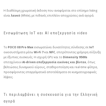
Η διαθέσιμη χρωματική έκδοση που αναφέρεται στο επίσημο listing
είναι
λευκό
(White), με πιθανές επιπλέον αποχρώσεις ανά αγορά.
Ενσωμάτωση IoT και AI επεξεργασία video
Το
POCO X8 Pro Max
ενσωματώνει δυνατότητες σύνδεσης σε
IoT
οικοσυστήματα μέσω
Wi‑Fi 7
και
NFC
, επιτρέποντας γρήγορη σύζευξη
με έξυπνες συσκευές. Η ισχυρή GPU και το
Dimensity 9500s
επιταχύνουν
AI‑driven επεξεργασία εικόνας και βίντεο
, όπως
βελτιώσεις δυναμικού εύρους, σταθεροποίηση και real‑time φίλτρα,
προσφέροντας επαγγελματικά αποτελέσματα σε κινηματογραφικές
λήψεις.
Τι περιλαμβάνει η συσκευασία για την Ελληνική
αγορά