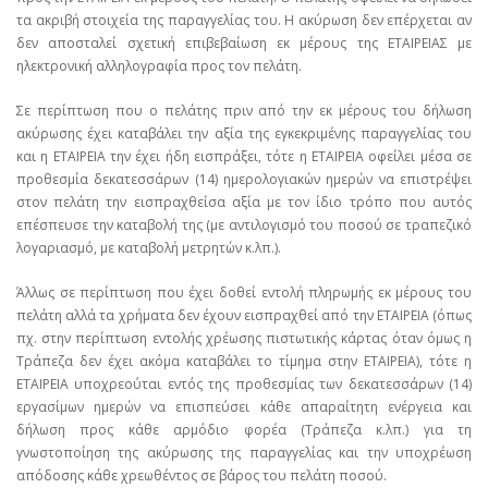
τα ακριβή στοιχεία της παραγγελίας του. Η ακύρωση δεν επέρχεται αν
δεν αποσταλεί σχετική επιβεβαίωση εκ μέρους της ΕΤΑΙΡΕΙΑΣ με
ηλεκτρονική αλληλογραφία προς τον πελάτη.
Σε περίπτωση που ο πελάτης πριν από την εκ μέρους του δήλωση
ακύρωσης έχει καταβάλει την αξία της εγκεκριμένης παραγγελίας του
και η ΕΤΑΙΡΕΙΑ την έχει ήδη εισπράξει, τότε η ΕΤΑΙΡΕΙΑ οφείλει μέσα σε
προθεσμία δεκατεσσάρων (14) ημερολογιακών ημερών να επιστρέψει
στον πελάτη την εισπραχθείσα αξία με τον ίδιο τρόπο που αυτός
επέσπευσε την καταβολή της (με αντιλογισμό του ποσού σε τραπεζικό
λογαριασμό, με καταβολή μετρητών κ.λπ.).
Άλλως σε περίπτωση που έχει δοθεί εντολή πληρωμής εκ μέρους του
πελάτη αλλά τα χρήματα δεν έχουν εισπραχθεί από την ΕΤΑΙΡΕΙΑ (όπως
πχ. στην περίπτωση εντολής χρέωσης πιστωτικής κάρτας όταν όμως η
Τράπεζα δεν έχει ακόμα καταβάλει το τίμημα στην ΕΤΑΙΡΕΙΑ), τότε η
ΕΤΑΙΡΕΙΑ υποχρεούται εντός της προθεσμίας των δεκατεσσάρων (14)
εργασίμων ημερών να επισπεύσει κάθε απαραίτητη ενέργεια και
δήλωση προς κάθε αρμόδιο φορέα (Τράπεζα κ.λπ.) για τη
γνωστοποίηση της ακύρωσης της παραγγελίας και την υποχρέωση
απόδοσης κάθε χρεωθέντος σε βάρος του πελάτη ποσού.