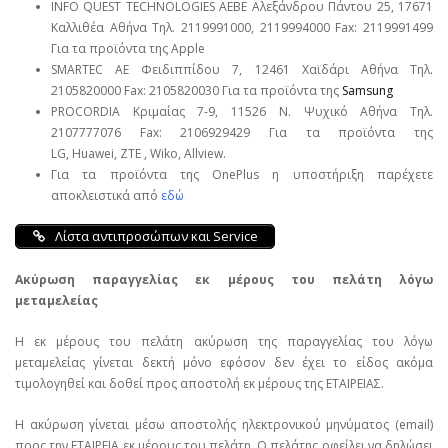
INFO QUEST TECHNOLOGIES ΑΕΒΕ Αλεξάνδρου Πάντου 25, 17671
Καλλιθέα Αθήνα Τηλ. 2119991000, 2119994000 Fax: 2119991499
Για τα προϊόντα της Apple
SMARTEC ΑΕ Φειδιππίδου 7, 12461 Χαϊδάρι Αθήνα Τηλ.
2105820000 Fax: 2105820030 Για τα προϊόντα της
Samsung
PROCORDIA Κριμαίας 7-9, 11526 Ν. Ψυχικό Αθήνα Τηλ.
2107777076 Fax: 2106929429 Για τα προϊόντα της
LG, Huawei, ΖΤΕ , Wiko, Allview.
Για τα προϊόντα της OnePlus η υποστήριξη παρέχετε
αποκλειστικά από
εδώ
Λίστα αντιπροσώπων και Service
Ακύρωση παραγγελίας εκ μέρους του πελάτη λόγω
μεταμελείας
Η εκ μέρους του πελάτη ακύρωση της παραγγελίας του λόγω
μεταμελείας γίνεται δεκτή μόνο εφόσον δεν έχει το είδος ακόμα
τιμολογηθεί και δοθεί προς αποστολή εκ μέρους της ΕΤΑΙΡΕΙΑΣ.
Η ακύρωση γίνεται μέσω αποστολής ηλεκτρονικού μηνύματος (email)
προς την ΕΤΑΙΡΕΙΑ εκ μέρους του πελάτη. Ο πελάτης οφείλει να δηλώσει