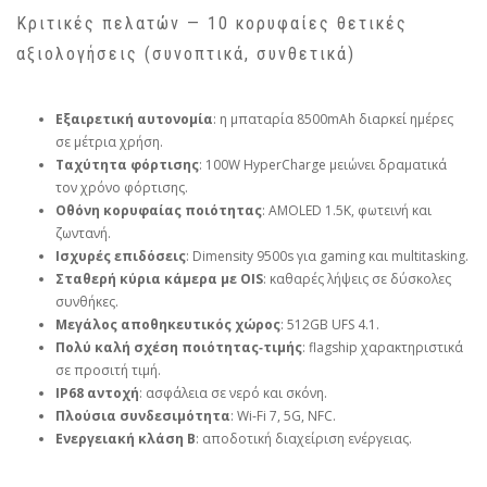
Κριτικές πελατών — 10 κορυφαίες θετικές
αξιολογήσεις (συνοπτικά, συνθετικά)
Εξαιρετική αυτονομία
: η μπαταρία 8500mAh διαρκεί ημέρες
σε μέτρια χρήση.
Ταχύτητα φόρτισης
: 100W HyperCharge μειώνει δραματικά
τον χρόνο φόρτισης.
Οθόνη κορυφαίας ποιότητας
: AMOLED 1.5K, φωτεινή και
ζωντανή.
Ισχυρές επιδόσεις
: Dimensity 9500s για gaming και multitasking.
Σταθερή κύρια κάμερα με OIS
: καθαρές λήψεις σε δύσκολες
συνθήκες.
Μεγάλος αποθηκευτικός χώρος
: 512GB UFS 4.1.
Πολύ καλή σχέση ποιότητας‑τιμής
: flagship χαρακτηριστικά
σε προσιτή τιμή.
IP68 αντοχή
: ασφάλεια σε νερό και σκόνη.
Πλούσια συνδεσιμότητα
: Wi‑Fi 7, 5G, NFC.
Ενεργειακή κλάση B
: αποδοτική διαχείριση ενέργειας.