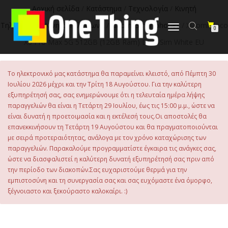
στο
Αρχική σελίδα
/
Κατάστημα
/
Τεχνολογία
/
Κινητή
περιεχόμενο
Τηλεφωνία
/
Κινητά Τηλέφωνα
/
Xiaomi Smartphones
/ Xiaomi Poco
Εναλλαγή
0
πλοήγησης
X8 Pro Max 5G 512GB (12GB Ram) Dual-Sim White EU
Το ηλεκτρονικό μας κατάστημα θα παραμείνει κλειστό, από Πέμπτη 30
Ιουλίου 2026 μέχρι και την Τρίτη 18 Αυγούστου. Για την καλύτερη
εξυπηρέτησή σας, σας ενημερώνουμε ότι η τελευταία ημέρα λήψης
παραγγελιών θα είναι η Τετάρτη 29 Ιουλίου, έως τις 15:00 μ.μ., ώστε να
είναι δυνατή η προετοιμασία και η εκτέλεσή τους.Οι αποστολές θα
επανεκκινήσουν τη Τετάρτη 19 Αυγούστου και θα πραγματοποιούνται
με σειρά προτεραιότητας, ανάλογα με τον χρόνο καταχώρισης των
παραγγελιών. Παρακαλούμε προγραμματίστε έγκαιρα τις ανάγκες σας,
ώστε να διασφαλιστεί η καλύτερη δυνατή εξυπηρέτησή σας πριν από
την περίοδο των διακοπών.Σας ευχαριστούμε θερμά για την
εμπιστοσύνη και τη συνεργασία σας και σας ευχόμαστε ένα όμορφο,
ξέγνοιαστο και ξεκούραστο καλοκαίρι. :)