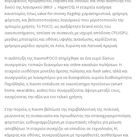
κορυφαίους προμηθευτές chipsets και οθονών, και στην ανάπτυξη του
δικού της λογισμικού (MIUI → HyperOS). Η εταιρεία εισήγαγε
καινοτομίες όπως value‑for‑money flagship χαρακτηριστικά, γρήγορη
φόρτιση, και βελτιστοποιήσεις λογισμικού που μεγιστοποιούν την
εμπειρία χρήστη. Το POCO, ως ανεξάρτητο brand εντός του
οικοσυστήματος, εστίασε σε συσκευές με ισχυρή απόδοση CPU/GPU,
μεγάλες μπαταρίες και οθόνες υψηλής ανανέωσης, κερδίζοντας
γρήγορα μερίδιο αγοράς σε Ασία, Ευρώπη και Λατινική Αμερική.
Η ανάπτυξη της Xiaomi/POCO στηρίχθηκε σε ένα ευρύ δίκτυο
συνεργατών, τοπικών διανομέων και online καναλιών πωλήσεων. Η
εταιρεία υιοθέτησε μοντέλα άμεσης πώλησης και flash sales, αλλά και
συνεργασίες με λιανεμπόριο για να διασφαλίσει ευρεία διαθεσιμότητα.
Παράλληλα, η Xiaomi επένδυσε σε οικοσύστημα προϊόντων (smart
home, wearables, audio) που συνεργάζονται άψογα μεταξύ τους,
ενισχύοντας την αξία για τον τελικό χρήστη.
Στην πορεία, η Xiaomi βελτίωσε την περιβαλλοντική της πολιτική,
μειώνοντας τη συσκευασία και προωθώντας την επαναχρησιμοποίηση
φορτιστών, ευθυγραμμιζόμενη με ευρωπαϊκές οδηγίες για μείωση
αποβλήτων. Η εταιρεία συνεχίζει να επενδύει σε τεχνολογίες AI,
κάμερας και οθόνης, συνεργαζόμενη με προμηθευτές αισθητήρων και