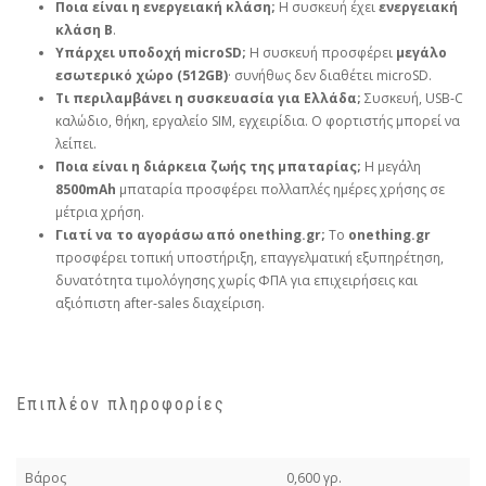
Ποια είναι η ενεργειακή κλάση;
Η συσκευή έχει
ενεργειακή
κλάση B
.
Υπάρχει υποδοχή microSD;
Η συσκευή προσφέρει
μεγάλο
εσωτερικό χώρο (512GB)
· συνήθως δεν διαθέτει microSD.
Τι περιλαμβάνει η συσκευασία για Ελλάδα;
Συσκευή, USB‑C
καλώδιο, θήκη, εργαλείο SIM, εγχειρίδια. Ο φορτιστής μπορεί να
λείπει.
Ποια είναι η διάρκεια ζωής της μπαταρίας;
Η μεγάλη
8500mAh
μπαταρία προσφέρει πολλαπλές ημέρες χρήσης σε
μέτρια χρήση.
Γιατί να το αγοράσω από onething.gr;
Το
onething.gr
προσφέρει τοπική υποστήριξη, επαγγελματική εξυπηρέτηση,
δυνατότητα τιμολόγησης χωρίς ΦΠΑ για επιχειρήσεις και
αξιόπιστη after‑sales διαχείριση.
Επιπλέον πληροφορίες
Βάρος
0,600 γρ.