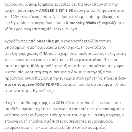
ταξίδια και οι μακρές ημέρες εργασίας δεν θα διακοπούν από την
ανάγκη φόρτισης. Η
AMOLED 6.83″ 1.5K
οθόνη με υψηλή φωτεινότητα
και 120Hz ανανέωση προσφέρει εξαιρετική εμπειρία προβολής και
επεξεργασίας περιεχομένου, ενώ ο
Dimensity 9500s
εξασφαλίζει ότι
κάθε εφαρμογή και παιχνίδι τρέχει άψογα.
Αγοράζοντας από
onething.gr
, ο αγοραστής κερδίζει τοπική
υποστήριξη, σαφή διαδικασία εγγύησης και τη δυνατότητα
τιμολόγησης
χωρίς ΦΠΑ
για επιχειρήσεις, απλοποιώντας τη λογιστική
και μειώνοντας το κόστος απόκτησης. Η ενεργειακή κλάση
B
και οι
πιστοποιήσεις
IP68
προσθέτουν αξιοπιστία και ασφάλεια στη χρήση.
Η απουσία φορτιστή στη συσκευασία δεν μειώνει την αξία του
προϊόντος· αντιθέτως, δίνει την ευκαιρία στον χρήστη να επιλέξει έναν
πιστοποιημένο 100W PD/PPS
φορτιστή που θα αξιοποιήσει πλήρως
τις δυνατότητες HyperCharge.
Η σχέση απόδοσης‑τιμής του X8 Pro Max το καθιστά επένδυση που
αποδίδει άμεσα: ταχύτητα, αυτονομία και ποιότητα κατασκευής που
καλύπτουν τις ανάγκες του σήμερα και του αύριο. Για επιχειρήσεις, η
επιλογή αυτή σημαίνει αξιόπιστες συσκευές για εργαζόμενους,
μειωμένο downtime και υποστήριξη από τοπικό συνεργάτη.