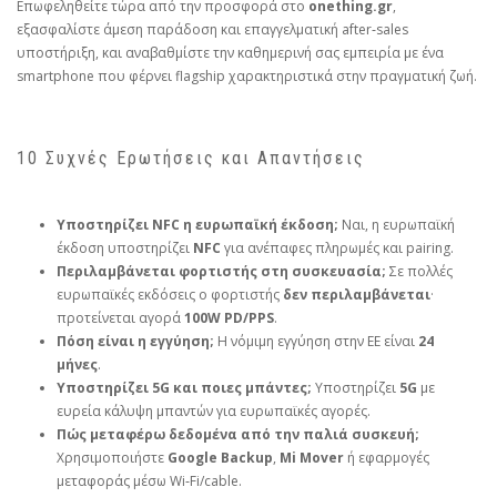
Επωφεληθείτε τώρα από την προσφορά στο
onething.gr
,
εξασφαλίστε άμεση παράδοση και επαγγελματική after‑sales
υποστήριξη, και αναβαθμίστε την καθημερινή σας εμπειρία με ένα
smartphone που φέρνει flagship χαρακτηριστικά στην πραγματική ζωή.
10 Συχνές Ερωτήσεις και Απαντήσεις
Υποστηρίζει NFC η ευρωπαϊκή έκδοση;
Ναι, η ευρωπαϊκή
έκδοση υποστηρίζει
NFC
για ανέπαφες πληρωμές και pairing.
Περιλαμβάνεται φορτιστής στη συσκευασία;
Σε πολλές
ευρωπαϊκές εκδόσεις ο φορτιστής
δεν περιλαμβάνεται
·
προτείνεται αγορά
100W PD/PPS
.
Πόση είναι η εγγύηση;
Η νόμιμη εγγύηση στην ΕΕ είναι
24
μήνες
.
Υποστηρίζει 5G και ποιες μπάντες;
Υποστηρίζει
5G
με
ευρεία κάλυψη μπαντών για ευρωπαϊκές αγορές.
Πώς μεταφέρω δεδομένα από την παλιά συσκευή;
Χρησιμοποιήστε
Google Backup
,
Mi Mover
ή εφαρμογές
μεταφοράς μέσω Wi‑Fi/cable.