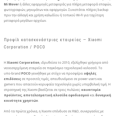
Mi Mover
ή άλλες εφαρμογές μεταφοράς για πλήρη μεταφορά επαφών,
φωτογραφιών, μηνυμάτων και εφαρμογών. Συνιστάται πλήρες backup
πριν την αλλαγή και χρήση καλωδίου ή τοπικού Wi‑Fi για ταχύτερη
μεταφορά μεγάλων αρχείων.
Προφίλ κατασκευάστριας εταιρείας — Xiaomi
Corporation / POCO
Η
Xiaomi Corporation
, ιδρυθείσα το 2010, εξελίχθηκε γρήγορα από
νεοεισερχόμενη εταιρεία σε παγκόσμιο τεχνολογικό κολοσσό. Το
υπο‑brand
POCO
γεννήθηκε με στόχο να προσφέρει
υψηλές
επιδόσεις
σε προσιτές τιμές, απευθυνόμενο σε power users και
gamers που απαιτούν κορυφαία τεχνολογία χωρίς υπερβολική τιμή. Η
στρατηγική της Xiaomi βασίζεται σε τρεις πυλώνες:
καινοτομία
προϊόντος
,
αποτελεσματική αλυσίδα εφοδιασμού
και
δυναμική
κοινότητα χρηστών
.
Από τα πρώτα χρόνια, η Xiaomi επένδυσε σε R&D, συνεργασίες με