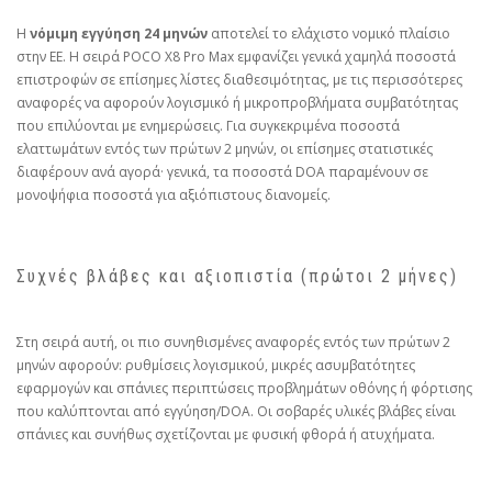
Η
νόμιμη εγγύηση 24 μηνών
αποτελεί το ελάχιστο νομικό πλαίσιο
στην ΕΕ. Η σειρά POCO X8 Pro Max εμφανίζει γενικά χαμηλά ποσοστά
επιστροφών σε επίσημες λίστες διαθεσιμότητας, με τις περισσότερες
αναφορές να αφορούν λογισμικό ή μικροπροβλήματα συμβατότητας
που επιλύονται με ενημερώσεις. Για συγκεκριμένα ποσοστά
ελαττωμάτων εντός των πρώτων 2 μηνών, οι επίσημες στατιστικές
διαφέρουν ανά αγορά· γενικά, τα ποσοστά DOA παραμένουν σε
μονοψήφια ποσοστά για αξιόπιστους διανομείς.
Συχνές βλάβες και αξιοπιστία (πρώτοι 2 μήνες)
Στη σειρά αυτή, οι πιο συνηθισμένες αναφορές εντός των πρώτων 2
μηνών αφορούν: ρυθμίσεις λογισμικού, μικρές ασυμβατότητες
εφαρμογών και σπάνιες περιπτώσεις προβλημάτων οθόνης ή φόρτισης
που καλύπτονται από εγγύηση/DOA. Οι σοβαρές υλικές βλάβες είναι
σπάνιες και συνήθως σχετίζονται με φυσική φθορά ή ατυχήματα.