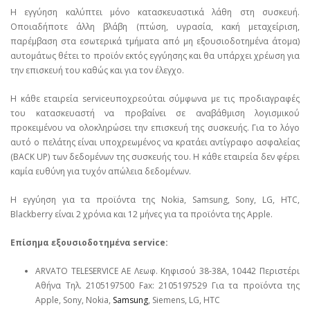
Η εγγύηση καλύπτει μόνο κατασκευαστικά λάθη στη συσκευή.
Οποιαδήποτε άλλη βλάβη (πτώση, υγρασία, κακή μεταχείριση,
παρέμβαση στα εσωτερικά τμήματα από μη εξουσιοδοτημένα άτομα)
αυτομάτως θέτει το προϊόν εκτός εγγύησης και θα υπάρχει χρέωση για
την επισκευή του καθώς και για τον έλεγχο.
Η κάθε εταιρεία serviceυποχρεούται σύμφωνα με τις προδιαγραφές
του κατασκευαστή να προβαίνει σε αναβάθμιση λογισμικού
προκειμένου να ολοκληρώσει την επισκευή της συσκευής. Για το λόγο
αυτό ο πελάτης είναι υποχρεωμένος να κρατάει αντίγραφο ασφαλείας
(BACK UP) των δεδομένων της συσκευής του. Η κάθε εταιρεία δεν φέρει
καμία ευθύνη για τυχόν απώλεια δεδομένων.
Η εγγύηση για τα προϊόντα της Nokia, Samsung, Sony, LG, HTC,
Blackberry είναι 2 χρόνια και 12 μήνες για τα προϊόντα της Apple.
Επίσημα εξουσιοδοτημένα service:
ARVATO TELESERVICE ΑΕ Λεωφ. Κηφισού 38-38Α, 10442 Περιστέρι
Αθήνα Τηλ. 2105197500 Fax: 2105197529 Για τα προϊόντα της
Apple, Sony, Nokia,
Samsung
, Siemens, LG, HTC