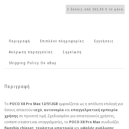
Περιγραφή
Επιπλέον πληροφορίες
Εγγυήσεις
Ακύρωση παραγγελίας
Σημείωση
Shipping Policy On eBay
Περιγραφή
Το
POCO X8 Pro Max 12/512GB
εμφανίζεται ως η απόλυτη επιλογή για
όσους απαιτούν
ισχύ
,
αυτονομία
και
επαγγελματική εμπειρία
χρήσης
σε προσιτή τιμή. Σχεδιασμένο για απαιτητικούς χρήστες,
content creators και επαγγελματίες, το
POCO X8 Pro Max
συνδυάζει
flagship chipset
,
τεράστια μπαταρία
και
υψηλής ανάλυσης