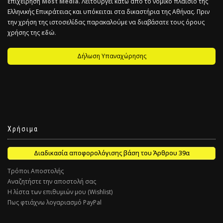
επιχείρηση
Most Media
. Λειτουργεί κάτω από το νομικό πλαίσιο της
Ελληνικής Επικράτειας και υπόκειται στα δικαστήρια της Αθήνας. Πριν
την χρήση της ιστοσελίδας παρακαλούμε να διαβάσατε τους όρους
χρήσης της
εδώ.
Δήλωση Υπαναχώρησης
Χρήσιμα
Διαδικασία αποφορολόγισης βάση του Άρθρου 39α
Τρόποι Αποστολής
Αναζητήστε την αποστολή σας
Η λίστα των επιθυμιών μου (Wishlist)
Πως φτιάχνω λογαριασμό PayPal