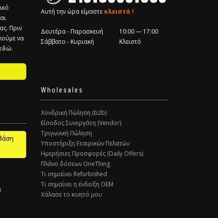
ικό
Αυτή την ώρα είμαστε
κλειστά !
και
ας. Πριν
Δευτέρα - Παρασκευή
10:00 — 17:00
λούμε να
Σάββατο - Κυριακή
Κλειστό
εδώ.
Wholesales
Χονδρική Πώληση (b2b)
Είσοδος Συνεργάτη (Vendor)
Τριγωνική Πώληση
βάση
Υποστήριξη Εταιρικών Πελατών
Ημερήσιες Προσφορές (Daily Offers)
Πλάνο δόσεων OneThing
Τι σημαίνει Refurbished
Τι σημαίνει η ένδειξη ΟΕΜ
)
Χάλασε το κινητό μου