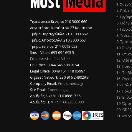
3. Συχνέ
4. Πολιτ
5. Εγγύη
Τηλεφωνικό Κέντρο: 210 3000 660
6. Οδηγί
Λογιστήριο: Καρύστου 27 Καματερό
7. Γενικο
Τμήμα Παραγγελιών: 210 3000 662
8. Τηλεφ
Τμήμα Αποστολών: 210 3000 663
9. Τρόπο
Τμήμα Service: 211 0013 053
10. Συνε
Sms – Viber: 693 694 695 5
11. Επικ
Επικοινωνία μέσω Viber
12. Θέσε
​UK Office: 0044 845 508 9154
13. Ποιοι
Legal Office: 0049 151 118 05997
14. Το Bl
Gigaset Network: 230 916 24902#9
15. Εγχει
Company Email:
#mostmedia.gr
16. Πολι
Site Email:
#onething.gr
17. Πολιτ
Αριθμός Α.Φ.Μ.: EL036881736
18. Επίλ
Αριθμός Γ.Ε.ΜΗ.:
116032603000
19. Όροι
20. GDPR
21. My Se