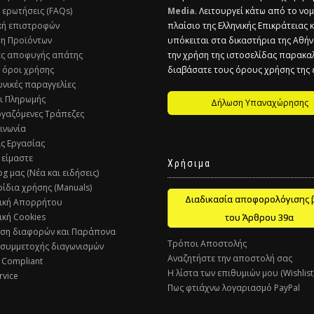
ς ερωτήσεις (FAQs)
Media
. Λειτουργεί κάτω από το νομ
ική επιστροφών
πλαίσιο της Ελληνικής Επικράτειας 
ση Προϊόντων
υπόκειται στα δικαστήρια της Αθήν
ες αποφυγής απάτης
την χρήση της ιστοσελίδας παρακα
ί όροι χρήσης
διαβάσατε τους όρους χρήσης της
ωνικές παραγγελίες
ι Πληρωμής
Δήλωση Υπαναχώρησης
ργαζόμενες Τράπεζες
οινωνία
ις Εργασίας
 είμαστε
Χρήσιμα
og μας (Νέα και ειδήσεις)
ρίδια χρήσης (Manuals)
Διαδικασία αποφορολόγισης 
τική Απορρήτου
ική Cookies
του Άρθρου 39α
υση διαφορών και Παράπονα
Τρόποι Αποστολής
 συμμετοχής διαγωνισμών
Αναζητήστε την αποστολή σας
 Compliant
Η λίστα των επιθυμιών μου (Wishlist
rvice
Πως φτιάχνω λογαριασμό PayPal