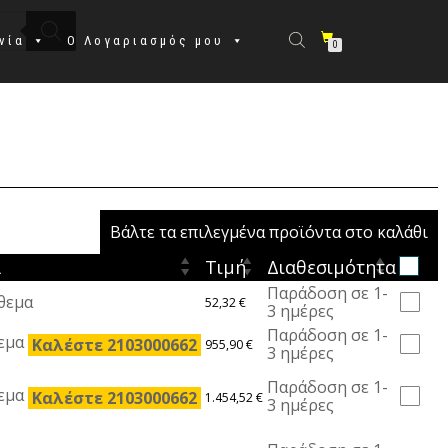
νία
Ο Λογαριασμός μου
0
Βάλτε τα επιλεγμένα προϊόντα στο καλάθι
α
Τιμή
Διαθεσιμότητα
Παράδοση σε 1-
θεμα
52,32
€
3 ημέρες
Παράδοση σε 1-
θεμα
Καλέστε 2103000662
955,90
€
3 ημέρες
Παράδοση σε 1-
θεμα
Καλέστε 2103000662
1.454,52
€
3 ημέρες