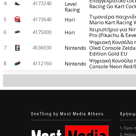
Επαγγελματικό coc
4
4173240
Level
Racing Go Kart Cock
Racing
Τιμονιέρα παιχνιδι
5
4173640
Hori
Mario Kart Racing 
Χειριστήριο για Nin
6
4175000
Hori
Pro (Pikachu & Eeve
Ψηφιακή Κονσόλα π
7
4536030
Oled Console Zelda
Nintendo
Edition Gold EU
Ψηφιακή Κονσόλα π
8
4112160
Nintendo
Console Neon Red/
OneThing by Most Media Athens
Χρήσιμ
1. Όροι 
2. Ακύρω