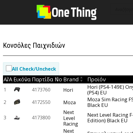
στο
περιεχόμενο
Κονσόλες Παιχνιδιών
All Check/Uncheck
Α/Α
Εικόνα
Παρτίδα Νο
Brand
Προϊόν
Hori (PS4-149E) Ony
1
4173760
Hori
(PS4) EU
Moza Sim Racing F
2
4172550
Moza
Black EU
Next
Next Level Racing F
3
4173800
Level
Edition) Black EU
Racing
Next