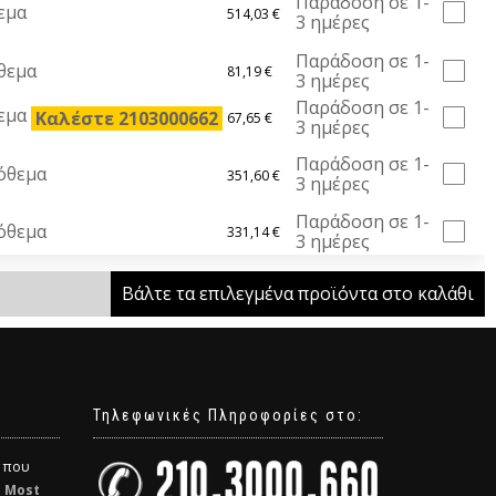
Παράδοση σε 1-
εμα
514,03
€
3 ημέρες
Παράδοση σε 1-
θεμα
81,19
€
3 ημέρες
Παράδοση σε 1-
θεμα
Καλέστε 2103000662
67,65
€
3 ημέρες
Παράδοση σε 1-
όθεμα
351,60
€
3 ημέρες
Παράδοση σε 1-
όθεμα
331,14
€
3 ημέρες
Βάλτε τα επιλεγμένα προϊόντα στο καλάθι
Τηλεφωνικές Πληροφορίες στο:
α που
η
Most