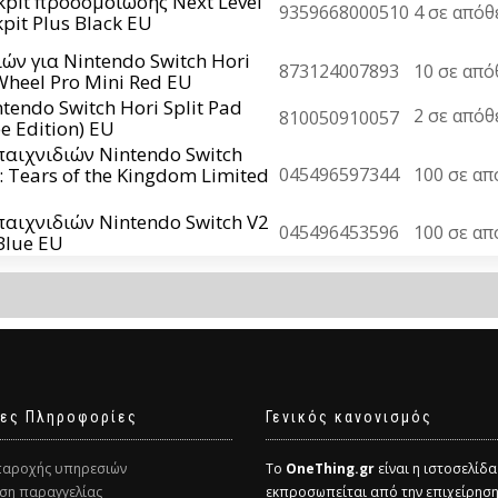
kpit προσομοίωσης Next Level
9359668000510
4 σε απόθ
pit Plus Black EU
ών για Nintendo Switch Hori
873124007893
10 σε από
Wheel Pro Mini Red EU
tendo Switch Hori Split Pad
2 σε από
810050910057
e Edition) EU
αιχνιδιών Nintendo Switch
: Tears of the Kingdom Limited
045496597344
100 σε απ
αιχνιδιών Nintendo Switch V2
045496453596
100 σε απ
Blue EU
ες Πληροφορίες
Γενικός κανονισμός
παροχής υπηρεσιών
Το
OneThing.gr
είναι η ιστοσελίδ
ση παραγγελίας
εκπροσωπείται από την επιχείρησ