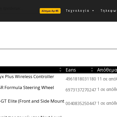
Τεχνολογία
Τηλεφω
Eans
Απόθεμ
x Plus Wireless Controller
4961818031180
11 σε από
SR Formula Steering Wheel
1 σε από
6973137270247
-GT Elite (Front and Side Mount
1 σε από
0040835250447