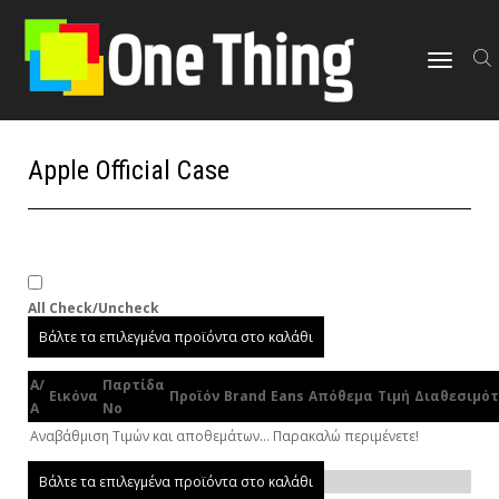
Εναλλαγή
πλοήγησης
Apple Official Case
All Check/Uncheck
Βάλτε τα επιλεγμένα προϊόντα στο καλάθι
Α/
Παρτίδα
Εικόνα
Προϊόν
Brand
Eans
Απόθεμα
Τιμή
Διαθεσιμό
Α
Νο
Αναβάθμιση Τιμών και αποθεμάτων... Παρακαλώ περιμένετε!
Βάλτε τα επιλεγμένα προϊόντα στο καλάθι