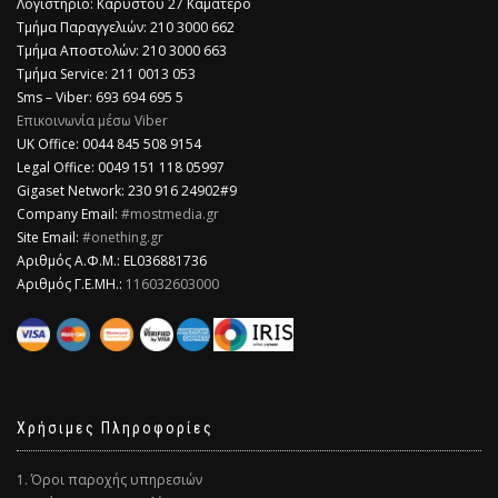
Λογιστήριο: Καρύστου 27 Καματερό
Τμήμα Παραγγελιών: 210 3000 662
Τμήμα Αποστολών: 210 3000 663
Τμήμα Service: 211 0013 053
Sms – Viber: 693 694 695 5
Επικοινωνία μέσω Viber
​UK Office: 0044 845 508 9154
Legal Office: 0049 151 118 05997
Gigaset Network: 230 916 24902#9
Company Email:
#mostmedia.gr
Site Email:
#onething.gr
Αριθμός Α.Φ.Μ.: EL036881736
Αριθμός Γ.Ε.ΜΗ.:
116032603000
Χρήσιμες Πληροφορίες
1. Όροι παροχής υπηρεσιών