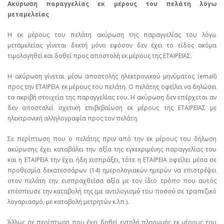
Ακύρωση παραγγελίας εκ μέρους του πελάτη λόγω
μεταμελείας
Η εκ μέρους του πελάτη ακύρωση της παραγγελίας του λόγω
μεταμελείας γίνεται δεκτή μόνο εφόσον δεν έχει το είδος ακόμα
τιμολογηθεί και δοθεί προς αποστολή εκ μέρους της ΕΤΑΙΡΕΙΑΣ.
Η ακύρωση γίνεται μέσω αποστολής ηλεκτρονικού μηνύματος (email)
προς την ΕΤΑΙΡΕΙΑ εκ μέρους του πελάτη. Ο πελάτης οφείλει να δηλώσει
τα ακριβή στοιχεία της παραγγελίας του. Η ακύρωση δεν επέρχεται αν
δεν αποσταλεί σχετική επιβεβαίωση εκ μέρους της ΕΤΑΙΡΕΙΑΣ με
ηλεκτρονική αλληλογραφία προς τον πελάτη.
Σε περίπτωση που ο πελάτης πριν από την εκ μέρους του δήλωση
ακύρωσης έχει καταβάλει την αξία της εγκεκριμένης παραγγελίας του
και η ΕΤΑΙΡΕΙΑ την έχει ήδη εισπράξει, τότε η ΕΤΑΙΡΕΙΑ οφείλει μέσα σε
προθεσμία δεκατεσσάρων (14) ημερολογιακών ημερών να επιστρέψει
στον πελάτη την εισπραχθείσα αξία με τον ίδιο τρόπο που αυτός
επέσπευσε την καταβολή της (με αντιλογισμό του ποσού σε τραπεζικό
λογαριασμό, με καταβολή μετρητών κ.λπ.).
Άλλως σε περίπτωση που έχει δοθεί εντολή πληρωμής εκ μέρους του