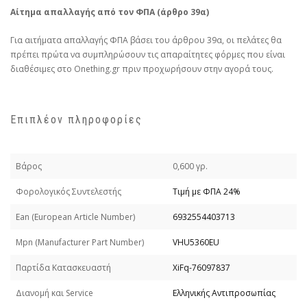
Αίτημα απαλλαγής από τον ΦΠΑ (άρθρο 39α)
Για αιτήματα απαλλαγής ΦΠΑ βάσει του άρθρου 39α, οι πελάτες θα
πρέπει πρώτα να συμπληρώσουν τις απαραίτητες φόρμες που είναι
διαθέσιμες στο Onething.gr πριν προχωρήσουν στην αγορά τους.
Επιπλέον πληροφορίες
Βάρος
0,600 γρ.
Φορολογικός Συντελεστής
Τιμή με ΦΠΑ 24%
Εan (European Article Number)
6932554403713
Mpn (Manufacturer Part Number)
VHU5360EU
Παρτίδα Κατασκευαστή
XiFq-76097837
Διανομή και Service
Ελληνικής Αντιπροσωπίας