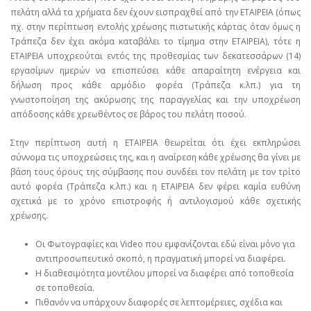
πελάτη αλλά τα χρήματα δεν έχουν εισπραχθεί από την ΕΤΑΙΡΕΙΑ (όπως
πχ. στην περίπτωση εντολής χρέωσης πιστωτικής κάρτας όταν όμως η
Τράπεζα δεν έχει ακόμα καταβάλει το τίμημα στην ΕΤΑΙΡΕΙΑ), τότε η
ΕΤΑΙΡΕΙΑ υποχρεούται εντός της προθεσμίας των δεκατεσσάρων (14)
εργασίμων ημερών να επισπεύσει κάθε απαραίτητη ενέργεια και
δήλωση προς κάθε αρμόδιο φορέα (Τράπεζα κ.λπ.) για τη
γνωστοποίηση της ακύρωσης της παραγγελίας και την υποχρέωση
απόδοσης κάθε χρεωθέντος σε βάρος του πελάτη ποσού.
Στην περίπτωση αυτή η ΕΤΑΙΡΕΙΑ θεωρείται ότι έχει εκπληρώσει
σύννομα τις υποχρεώσεις της, και η αναίρεση κάθε χρέωσης θα γίνει με
βάση τους όρους της σύμβασης που συνδέει τον πελάτη με τον τρίτο
αυτό φορέα (Τράπεζα κ.λπ.) και η ΕΤΑΙΡΕΙΑ δεν φέρει καμία ευθύνη
σχετικά με το χρόνο επιστροφής ή αντιλογισμού κάθε σχετικής
χρέωσης.
Οι Φωτογραφίες και Video που εμφανίζονται εδώ είναι μόνο για
αντιπροσωπευτικό σκοπό, η πραγματική μπορεί να διαφέρει.
Η διαθεσιμότητα μοντέλου μπορεί να διαφέρει από τοποθεσία
σε τοποθεσία.
Πιθανόν να υπάρχουν διαφορές σε λεπτομέρειες, σχέδια και