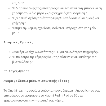
ταξίδια!”
“Η διάρκεια ζωής της μπαταρίας είναι εντυπωσιακή, μπορώ να τη
χρησιμοποιώ όλη μέρα χωρίς να χρειάζεται φόρτιση.”
“Εξαιρετική σχέση ποιότητας-τιμής! Η απόδοση είναι ομαλή και
γρήγορη.”
“Εκτιμώ την κομψή σχεδίαση, φαίνεται υπέροχο στο γραφείο
μου.”
Αρνητικές Κριτικές
«Μακάρι να είχε δυνατότητες NFC για ευκολότερες πληρωμές».
“Η ποιότητα της κάμερας θα μπορούσε να είναι καλύτερη για
βιντεοκλήσεις.”
Επιλογές Αγοράς
Αγορά με δόσεις μέσω πιστωτικής κάρτας
Το Onething.gr προσφέρει ευέλικτα προγράμματα πληρωμής που σας
επιτρέπουν να αγοράσετε το Xiaomi Redmi Pad σε δόσεις
χρησιμοποιώντας την πιστωτική σας κάρτα.