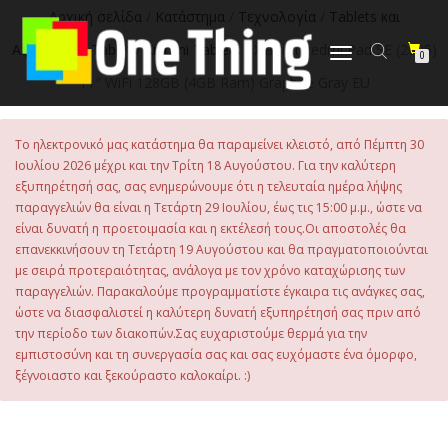
Αρχική σελίδα
/
Κατάστημα
/
Τεχνολογία
/
Tablets και
Αξεσουάρ
/
Tablet
/
Xiaomi Tablets
/ Xiaomi Redmi Pad SE (2025)
Εναλλαγή
0
πλοήγησης
11″ WiFi 128GB (4GB Ram) Graphite Gray EU
Το ηλεκτρονικό μας κατάστημα θα παραμείνει κλειστό, από Πέμπτη 30
Ιουλίου 2026 μέχρι και την Τρίτη 18 Αυγούστου. Για την καλύτερη
εξυπηρέτησή σας, σας ενημερώνουμε ότι η τελευταία ημέρα λήψης
παραγγελιών θα είναι η Τετάρτη 29 Ιουλίου, έως τις 15:00 μ.μ., ώστε να
είναι δυνατή η προετοιμασία και η εκτέλεσή τους.Οι αποστολές θα
επανεκκινήσουν τη Τετάρτη 19 Αυγούστου και θα πραγματοποιούνται
με σειρά προτεραιότητας, ανάλογα με τον χρόνο καταχώρισης των
παραγγελιών. Παρακαλούμε προγραμματίστε έγκαιρα τις ανάγκες σας,
ώστε να διασφαλιστεί η καλύτερη δυνατή εξυπηρέτησή σας πριν από
την περίοδο των διακοπών.Σας ευχαριστούμε θερμά για την
εμπιστοσύνη και τη συνεργασία σας και σας ευχόμαστε ένα όμορφο,
ξέγνοιαστο και ξεκούραστο καλοκαίρι. :)