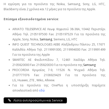
Η εγγύηση για τα προϊόντα της Nokia, Samsung, Sony, LG, HTC,
Blackberry είναι 2 χρόνια και 12 μήνες για τα προϊόντα της Apple.
Επίσημα εξουσιοδοτημένα service:
ARVATO TELESERVICE ΑΕ Λεωφ. Κηφισού 38-38Α, 10442 Περιστέρι
Αθήνα Τηλ. 2105197500 Fax: 2105197529 Για τα προϊόντα της
Apple, Sony, Nokia,
Samsung
, Siemens, LG, HTC
INFO QUEST TECHNOLOGIES ΑΕΒΕ Αλεξάνδρου Πάντου 25, 17671
Καλλιθέα Αθήνα Τηλ. 2119991000, 2119994000 Fax: 2119991499
Για τα προϊόντα της Apple
SMARTEC ΑΕ Φειδιππίδου 7, 12461 Χαϊδάρι Αθήνα Τηλ.
2105820000 Fax: 2105820030 Για τα προϊόντα της
Samsung
PROCORDIA Κριμαίας 7-9, 11526 Ν. Ψυχικό Αθήνα Τηλ.
2107777076 Fax: 2106929429 Για τα προϊόντα της
LG, Huawei, ΖΤΕ , Wiko, Allview.
Για τα προϊόντα της OnePlus η υποστήριξη παρέχετε
αποκλειστικά από
εδώ
Λίστα αντιπροσώπων και Service