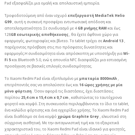
Pad εξασφαλίζει μια ομαλή και απολαυστική εμπειρία.
Τροφοδοτούμενη από έναν ισχυρό
επεξεργαστή MediaTek Helio
G99
, αυτή η συσκευή προσφέρει εντυπωσιακή απόδοση και
αποτελεσματικότητα. Σε συνδυασμό με 4
GB μνήμης RAM
και έως
128
GB εσωτερικής αποθήκευσης
, θα έχετε άφθονο χώρο για
εφαρμογές, φωτογραφίες και βίντεο. Το tablet τρέχει σε
Android 13
,
παρέχοντας πρόσβαση στις πιο πρόσφατες δυνατότητες και
εφαρμογές.Η συνδεσιμότητα είναι απρόσκοπτη με υποστήριξη για
Wi-
Fi 5
και Bluetooth 5.0, ενώ η απουσία NFC διασφαλίζει μια εστιασμένη
προσέγγιση σε βασικές επιλογές συνδεσιμότητας.
Το Xiaomi Redmi Pad είναι εξοπλισμένο με
μπαταρία 8000mAh
,
επιτρέποντάς σας να απολαύσετε έως και
16 ώρες χρήσης με μία
μόνο φόρτιση
. Όσον αφορά τις διαστάσεις, έχει διαστάσεις
περίπου
25,4 cm x 15,4 cm x 0,7 cm
, καθιστώντας το ταυτόχρονα
φορητό και κομψό. Στη συσκευασία περιλαμβάνονται το ίδιο το tablet,
ένα καλώδιο φόρτισης και ένα εγχειρίδιο χρήσης. Το Xiaomi Redmi Pad
είναι διαθέσιμο σε ένα κομψό
χρώμα Graphite Grey
, ελκυστικό στη
σύγχρονη αισθητική. Με την ανταγωνιστική τιμή και τα εξαιρετικά
χαρακτηριστικά του, το Xiaomi Redmi Pad είναι ιδανικό για φοιτητές,