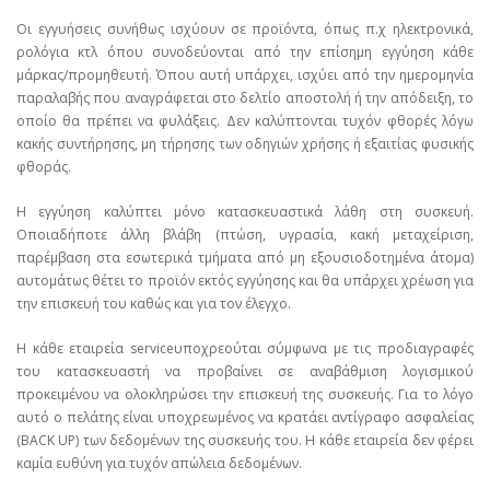
Οι εγγυήσεις συνήθως ισχύουν σε προϊόντα, όπως π.χ ηλεκτρονικά,
ρολόγια κτλ όπου συνοδεύονται από την επίσημη εγγύηση κάθε
μάρκας/προμηθευτή. Όπου αυτή υπάρχει, ισχύει από την ημερομηνία
παραλαβής που αναγράφεται στο δελτίο αποστολή ή την απόδειξη, το
οποίο θα πρέπει να φυλάξεις. Δεν καλύπτονται τυχόν φθορές λόγω
κακής συντήρησης, μη τήρησης των οδηγιών χρήσης ή εξαιτίας φυσικής
φθοράς.
Η εγγύηση καλύπτει μόνο κατασκευαστικά λάθη στη συσκευή.
Οποιαδήποτε άλλη βλάβη (πτώση, υγρασία, κακή μεταχείριση,
παρέμβαση στα εσωτερικά τμήματα από μη εξουσιοδοτημένα άτομα)
αυτομάτως θέτει το προϊόν εκτός εγγύησης και θα υπάρχει χρέωση για
την επισκευή του καθώς και για τον έλεγχο.
Η κάθε εταιρεία serviceυποχρεούται σύμφωνα με τις προδιαγραφές
του κατασκευαστή να προβαίνει σε αναβάθμιση λογισμικού
προκειμένου να ολοκληρώσει την επισκευή της συσκευής. Για το λόγο
αυτό ο πελάτης είναι υποχρεωμένος να κρατάει αντίγραφο ασφαλείας
(BACK UP) των δεδομένων της συσκευής του. Η κάθε εταιρεία δεν φέρει
καμία ευθύνη για τυχόν απώλεια δεδομένων.