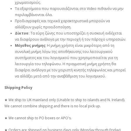
χρωματισμούς.
Τα εξαρτήματα που παρουσιάζονται στο Video πιθανόν να μην
περιλαμβάνονται όλα.
Προδιαγραφές και τεχνικά χαρακτηριστικά μπορούν να
αλλάξουν χωρίς προειδοποίηση.
Δίκτυο:
Τα εύρη ζώνης που υποστηρίζει η συσκευή ενδέχεται
να διαφέρουν ανάλογα με την περιοχή ή τον πάροχο υπηρεσιών.
Μέγεθος μνήμης
: Η μνήμη χρήστη είναι μικρότερη από τη
συνολική μνήμη λόγω της αποθήκευσης του λειτουργικού
συστήματος και του λογισμικού που χρησιμοποιείται για τη
λειτουργία του τηλεφώνου. Η πραγματική μνήμη χρήστη θα
διαφέρει ανάλογα με τον χειριστή κινητής τηλεφωνίας και μπορεί
να αλλάξει μετά από την αναβάθμιση του λογισμικού.
Shipping Policy
★ We ship to UK mainland only (Unable to ship to islands and N. Ireland).
We cannot combine shipping and there is no local pick up.
★ We cannot ship to PO boxes or APO's.
★ Orders are shipped on business days only (Monday through Friday)