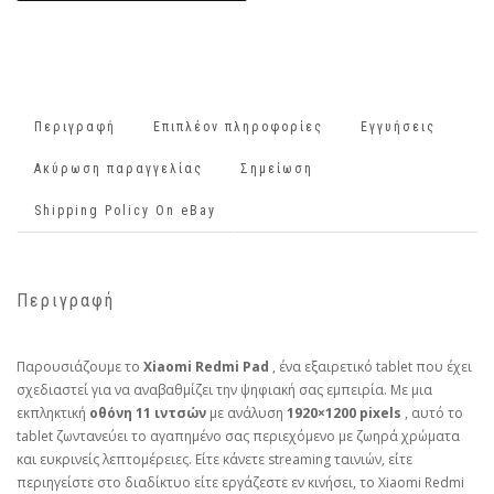
Περιγραφή
Επιπλέον πληροφορίες
Εγγυήσεις
Ακύρωση παραγγελίας
Σημείωση
Shipping Policy On eBay
Περιγραφή
Παρουσιάζουμε το
Xiaomi Redmi Pad
, ένα εξαιρετικό tablet που έχει
σχεδιαστεί για να αναβαθμίζει την ψηφιακή σας εμπειρία. Με μια
εκπληκτική
οθόνη 11 ιντσών
με ανάλυση
1920×1200 pixels
, αυτό το
tablet ζωντανεύει το αγαπημένο σας περιεχόμενο με ζωηρά χρώματα
και ευκρινείς λεπτομέρειες. Είτε κάνετε streaming ταινιών, είτε
περιηγείστε στο διαδίκτυο είτε εργάζεστε εν κινήσει, το Xiaomi Redmi