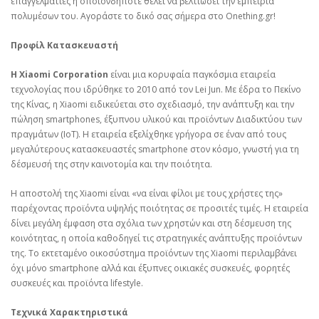
επαγγελματίες ή οποιονδήποτε θέλει να βελτιώσει την εμπειρία
πολυμέσων του. Αγοράστε το δικό σας σήμερα στο Onething.gr!
Προφίλ Κατασκευαστή
Η Xiaomi Corporation
είναι μια κορυφαία παγκόσμια εταιρεία
τεχνολογίας που ιδρύθηκε το 2010 από τον Lei Jun. Με έδρα το Πεκίνο
της Κίνας, η Xiaomi ειδικεύεται στο σχεδιασμό, την ανάπτυξη και την
πώληση smartphones, έξυπνου υλικού και προϊόντων Διαδικτύου των
πραγμάτων (IoT). Η εταιρεία εξελίχθηκε γρήγορα σε έναν από τους
μεγαλύτερους κατασκευαστές smartphone στον κόσμο, γνωστή για τη
δέσμευσή της στην καινοτομία και την ποιότητα.
Η αποστολή της Xiaomi είναι «να είναι φίλοι με τους χρήστες της»
παρέχοντας προϊόντα υψηλής ποιότητας σε προσιτές τιμές. Η εταιρεία
δίνει μεγάλη έμφαση στα σχόλια των χρηστών και στη δέσμευση της
κοινότητας, η οποία καθοδηγεί τις στρατηγικές ανάπτυξης προϊόντων
της. Το εκτεταμένο οικοσύστημα προϊόντων της Xiaomi περιλαμβάνει
όχι μόνο smartphone αλλά και έξυπνες οικιακές συσκευές, φορητές
συσκευές και προϊόντα lifestyle.
Τεχνικά Χαρακτηριστικά