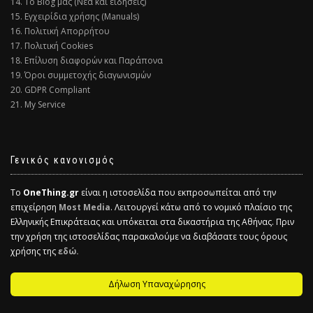
14. Το Blog μας (Νέα και ειδήσεις)
15. Εγχειρίδια χρήσης (Manuals)
16. Πολιτική Απορρήτου
17. Πολιτική Cookies
18. Επίλυση διαφορών και Παράπονα
19. Όροι συμμετοχής διαγωνισμών
20. GDPR Compliant
21. My Service
Γενικός κανονισμός
Το
OneThing.gr
είναι η ιστοσελίδα που εκπροσωπείται από την
επιχείρηση
Most Media
. Λειτουργεί κάτω από το νομικό πλαίσιο της
Ελληνικής Επικράτειας και υπόκειται στα δικαστήρια της Αθήνας. Πριν
την χρήση της ιστοσελίδας παρακαλούμε να διαβάσατε τους όρους
χρήσης της
εδώ.
Δήλωση Υπαναχώρησης