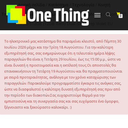
στο
Αρχική σελίδα
/
Κατάστημα
/
Τεχνολογία
/
Κινητή
περιεχόμενο
Τηλεφωνία
/
Κινητά Τηλέφωνα
/
Xiaomi Smartphones
/ Xiaomi 17T
Εναλλαγή
0
πλοήγησης
Pro 5G 512GB (12GB Ram) Dual-Sim Deep Violet EU
Το ηλεκτρονικό μας κατάστημα θα παραμείνει κλειστό, από Πέμπτη 30
Ιουλίου 2026 μέχρι και την Τρίτη 18 Αυγούστου. Για την καλύτερη
εξυπηρέτησή σας, σας ενημερώνουμε ότι η τελευταία ημέρα λήψης
παραγγελιών θα είναι η Τετάρτη 29 Ιουλίου, έως τις 15:00 μ.μ., ώστε να
είναι δυνατή η προετοιμασία και η εκτέλεσή τους.Οι αποστολές θα
επανεκκινήσουν τη Τετάρτη 19 Αυγούστου και θα πραγματοποιούνται
με σειρά προτεραιότητας, ανάλογα με τον χρόνο καταχώρισης των
παραγγελιών. Παρακαλούμε προγραμματίστε έγκαιρα τις ανάγκες σας,
ώστε να διασφαλιστεί η καλύτερη δυνατή εξυπηρέτησή σας πριν από
την περίοδο των διακοπών.Σας ευχαριστούμε θερμά για την
εμπιστοσύνη και τη συνεργασία σας και σας ευχόμαστε ένα όμορφο,
ξέγνοιαστο και ξεκούραστο καλοκαίρι. :)