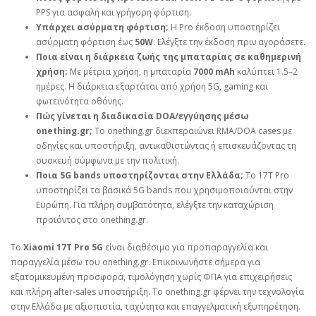
PPS για ασφαλή και γρήγορη φόρτιση.
Υπάρχει ασύρματη φόρτιση;
Η Pro έκδοση υποστηρίζει
ασύρματη φόρτιση έως
50W
. Ελέγξτε την έκδοση πριν αγοράσετε.
Ποια είναι η διάρκεια ζωής της μπαταρίας σε καθημερινή
χρήση;
Με μέτρια χρήση, η μπαταρία
7000 mAh
καλύπτει 1.5–2
ημέρες. Η διάρκεια εξαρτάται από χρήση 5G, gaming και
φωτεινότητα οθόνης.
Πώς γίνεται η διαδικασία DOA/εγγύησης μέσω
onething.gr;
Το onething.gr διεκπεραιώνει RMA/DOA cases με
οδηγίες και υποστήριξη, αντικαθιστώντας ή επισκευάζοντας τη
συσκευή σύμφωνα με την πολιτική.
Ποια 5G bands υποστηρίζονται στην Ελλάδα;
Το 17T Pro
υποστηρίζει τα βασικά 5G bands που χρησιμοποιούνται στην
Ευρώπη. Για πλήρη συμβατότητα, ελέγξτε την καταχώριση
προϊόντος στο onething.gr.
Το
Xiaomi 17T Pro 5G
είναι διαθέσιμο για προπαραγγελία και
παραγγελία μέσω του onething.gr. Επικοινωνήστε σήμερα για
εξατομικευμένη προσφορά, τιμολόγηση χωρίς ΦΠΑ για επιχειρήσεις
και πλήρη after‑sales υποστήριξη. Το onething.gr φέρνει την τεχνολογία
στην Ελλάδα με αξιοπιστία, ταχύτητα και επαγγελματική εξυπηρέτηση.