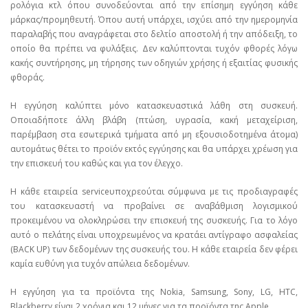
ρολόγια κτλ όπου συνοδεύονται από την επίσημη εγγύηση κάθε
μάρκας/προμηθευτή. Όπου αυτή υπάρχει, ισχύει από την ημερομηνία
παραλαβής που αναγράφεται στο δελτίο αποστολή ή την απόδειξη, το
οποίο θα πρέπει να φυλάξεις. Δεν καλύπτονται τυχόν φθορές λόγω
κακής συντήρησης, μη τήρησης των οδηγιών χρήσης ή εξαιτίας φυσικής
φθοράς.
Η εγγύηση καλύπτει μόνο κατασκευαστικά λάθη στη συσκευή.
Οποιαδήποτε άλλη βλάβη (πτώση, υγρασία, κακή μεταχείριση,
παρέμβαση στα εσωτερικά τμήματα από μη εξουσιοδοτημένα άτομα)
αυτομάτως θέτει το προϊόν εκτός εγγύησης και θα υπάρχει χρέωση για
την επισκευή του καθώς και για τον έλεγχο.
Η κάθε εταιρεία serviceυποχρεούται σύμφωνα με τις προδιαγραφές
του κατασκευαστή να προβαίνει σε αναβάθμιση λογισμικού
προκειμένου να ολοκληρώσει την επισκευή της συσκευής. Για το λόγο
αυτό ο πελάτης είναι υποχρεωμένος να κρατάει αντίγραφο ασφαλείας
(BACK UP) των δεδομένων της συσκευής του. Η κάθε εταιρεία δεν φέρει
καμία ευθύνη για τυχόν απώλεια δεδομένων.
Η εγγύηση για τα προϊόντα της Nokia, Samsung, Sony, LG, HTC,
Blackberry είναι 2 χρόνια και 12 μήνες για τα προϊόντα της Apple.