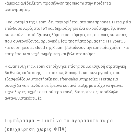
κάμερας ανέδειξε την προσήλωση της Xiaomi στην ποιότητα
φωτογραφίας.
Η καινοτομία της Xiaomi δεν περιορίζεται στα smartphones. Η εταιρεία
επένδυσε νωρίς στο
IoT
και δημιούργησε ένα οικοσύστημα έξυπνων
συσκευών — από έξυπνες λάμπες και κάμερες έως οικιακές συσκευές —
που συνεργάζονται αρμονικά μέσω της πλατφόρμας της. Η HyperOS
και οι υπηρεσίες cloud της Xiaomi βελτιώνουν την εμπειρία χρήστη και
επιτρέπουν συνεχή ενημέρωση και βελτιστοποίηση.
Η ανάπτυξη της Xiaomi στηρίχθηκε επίσης σε μια ισχυρή στρατηγική
διεθνούς επέκτασης, με τοπικούς διανομείς και συνεργασίες που
εξασφαλίζουν υποστήριξη και after‑sales υπηρεσίες. Η εταιρεία
συνεχίζει να επενδύει σε έρευνα και ανάπτυξη, με στόχο να φέρνει
τεχνολογίες αιχμής σε ευρύτερο κοινό, διατηρώντας παράλληλα
ανταγωνιστικές τιμές.
Συμπέρασμα — Γιατί να το αγοράσετε τώρα
(επιχείρηση χωρίς ΦΠΑ)