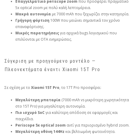
Επαγγελματικό periscope zoom
που προσφέρει πραγματικό
5x optical zoom με πολύ καλή λεπτομέρεια.
Μακρά αυτονομία
με 7000 mAh που ξεχωρίζει στην κατηγορία.
Γρήγορη φόρτιση
100W που μειώνει σημαντικά τον χρόνο
επαναφόρτισης.
Μικρές παρατηρήσεις
για αρχικά bugs λογισμικού που
επιλύονται με OTA ενημερώσεις.
Σύγκριση με προηγούμενο μοντέλο —
Πλεονεκτήματα έναντι Xiaomi 15T Pro
Σε σχέση με το
Xiaomi 15T Pro
, το 17T Pro προσφέρει:
Μεγαλύτερη μπαταρία
(7000 mAh vs μικρότερη χωρητικότητα
στο 15T Pro) για μεγαλύτερη αυτονομία.
Πιο ισχυρό SoC
για καλύτερη απόδοση σε εφαρμογές και
παιχνίδια.
Periscope 5x optical zoom
αντί για περιορισμένο hybrid zoom.
Μεγαλύτερη οθόνη 144Hz
και βελτιωμένη φωτεινότητα.