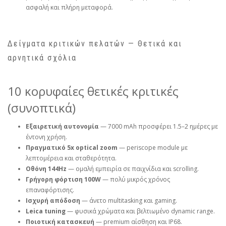
ασφαλή και πλήρη μεταφορά.
Δείγματα κριτικών πελατών — Θετικά και
αρνητικά σχόλια
10 κορυφαίες θετικές κριτικές
(συνοπτικά)
Εξαιρετική αυτονομία
— 7000 mAh προσφέρει 1.5–2 ημέρες με
έντονη χρήση.
Πραγματικό 5x optical zoom
— periscope module με
λεπτομέρεια και σταθερότητα.
Οθόνη 144Hz
— ομαλή εμπειρία σε παιχνίδια και scrolling.
Γρήγορη φόρτιση 100W
— πολύ μικρός χρόνος
επαναφόρτισης.
Ισχυρή απόδοση
— άνετο multitasking και gaming.
Leica tuning
— φυσικά χρώματα και βελτιωμένο dynamic range.
Ποιοτική κατασκευή
— premium αίσθηση και IP68.