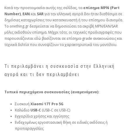
Κατά την προετοιμασία αυτής της σελίδας, τα
επίσημα MPN (Part
Number)
,
EAN
και
SAR
για την ελληνική αγορά δεν ήταν διαθέσιμα σε
δημόσιες καταχωρίσεις του κατασκευαστή ή του επίσημου διανομέα.
Το onething.gr δεσμεύεται να δημοσιεύσει τα ακριβή MPN/EAN/SAR
μόλις εκδοθούν επίσημα. Μέχρι τότε, οι τεχνικές προδιαγραφές που
παρουσιάζονται εδώ βασίζονται σε επίσημα‑grade ανακοινώσεις και
τεχνικά δελτία που συνοψίζουν τα χαρακτηριστικά του μοντέλου.
Τι περιλαμβάνει η συσκευασία στην Ελληνική
αγορά και τι δεν περιλαμβάνει
Τυπικό περιεχόμενο συσκευασίας (αναμενόμενο):
Συσκευή
Xiaomi 17T Pro 5G
Καλώδιο
USB‑C
(USB‑C σε USB‑C)
Εγχειρίδια χρήσης και εγγύησης
Ενδεχομένως εργοστασιακή θήκη σε ειδικές εκδόσεις ή
προπαραγγελίες