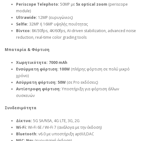
Periscope Telephoto:
50MP με
5x optical zoom
(periscope
module)
Ultrawide:
12MP (ευρυγώνιος)
Selfie:
32MP ή 16MP υψηλής ποιότητας
Βίντεο:
8K/30fps, 4K/60fps, AI‑driven stabilization, advanced noise
reduction, real‑time color grading tools
Μπαταρία & Φόρτιση
Χωρητικότητα:
7000 mAh
Ενσύρματη φόρτιση:
100W
(πλήρης φόρτιση σε πολύ μικρό
χρόνο)
Ασύρματη φόρτιση:
50W
(σε Pro εκδόσεις)
Αντίστροφη φόρτιση:
Υποστήριξη για φόρτιση άλλων
συσκευών
Συνδεσιμότητα
Δίκτυα:
5G SA/NSA, 4G LTE, 3G, 2G
Wi‑Fi:
Wi‑Fi 6E / Wi‑Fi 7 (ανάλογα με την έκδοση)
Bluetooth:
v6.0 με υποστήριξη aptX/LDAC
NFC:
Ναι
(ευρωπαϊκή έκδοση)