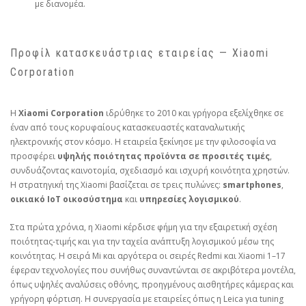
με διανομέα.
Προφίλ κατασκευάστριας εταιρείας — Xiaomi
Corporation
Η
Xiaomi Corporation
ιδρύθηκε το 2010 και γρήγορα εξελίχθηκε σε
έναν από τους κορυφαίους κατασκευαστές καταναλωτικής
ηλεκτρονικής στον κόσμο. Η εταιρεία ξεκίνησε με την φιλοσοφία να
προσφέρει
υψηλής ποιότητας προϊόντα σε προσιτές τιμές
,
συνδυάζοντας καινοτομία, σχεδιασμό και ισχυρή κοινότητα χρηστών.
Η στρατηγική της Xiaomi βασίζεται σε τρεις πυλώνες:
smartphones
,
οικιακό IoT οικοσύστημα
και
υπηρεσίες λογισμικού
.
Στα πρώτα χρόνια, η Xiaomi κέρδισε φήμη για την εξαιρετική σχέση
ποιότητας‑τιμής και για την ταχεία ανάπτυξη λογισμικού μέσω της
κοινότητας. Η σειρά Mi και αργότερα οι σειρές Redmi και Xiaomi 1–17
έφεραν τεχνολογίες που συνήθως συναντώνται σε ακριβότερα μοντέλα,
όπως υψηλές αναλύσεις οθόνης, προηγμένους αισθητήρες κάμερας και
γρήγορη φόρτιση. Η συνεργασία με εταιρείες όπως η Leica για tuning