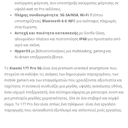
ενσύρματη φόρτιση, συν υποστήριξη ασύρματης φόρτισης σε
υψηλά watt σε Pro εκδόσεις.
Πλήρης συνδεσιμότητα
:
5G SA/NSA
,
Wi‑Fi 7
(όπου
υποστηρίζεται),
Bluetooth 6.0
,
NFC
για ανέπαφες πληρωμές
στην Ευρώπη.
Αντοχή και ποιότητα κατασκευής
με Gorilla Glass,
αλουμινένιο πλαίσιο και πιστοποίηση
IP68
για προστασία από
νερό και σκόνη.
HyperOS
με βελτιστοποιήσεις για multitasking, gaming και
AI‑driven επεξεργασία βίντεο.
Το
Xiaomi 17T Pro 5G
είναι ένα premium‑oriented smartphone που
στοχεύει να καλύψει τις ανάγκες των δημιουργών περιεχομένου, των
mobile gamers και των επαγγελματιών που χρειάζονται αξιοπιστία και
ταχύτητα. Η συσκευή συνδυάζει μια μεγάλη, υψηλής ανανέωσης οθόνη,
έναν ισχυρό επεξεργαστή, ένα σύστημα κάμερας με periscope zoom και
μια μπαταρία μεγάλης χωρητικότητας, όλα σε ένα στιβαρό και κομψό
σώμα. Το 17T Pro δεν είναι απλώς ένα τηλέφωνο· είναι ένα εργαλείο
παραγωγής που αντικαθιστά εξοπλισμό και απλοποιεί ροές εργασίας.