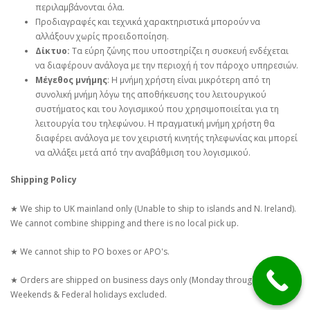
περιλαμβάνονται όλα.
Προδιαγραφές και τεχνικά χαρακτηριστικά μπορούν να
αλλάξουν χωρίς προειδοποίηση.
Δίκτυο:
Τα εύρη ζώνης που υποστηρίζει η συσκευή ενδέχεται
να διαφέρουν ανάλογα με την περιοχή ή τον πάροχο υπηρεσιών.
Μέγεθος μνήμης
: Η μνήμη χρήστη είναι μικρότερη από τη
συνολική μνήμη λόγω της αποθήκευσης του λειτουργικού
συστήματος και του λογισμικού που χρησιμοποιείται για τη
λειτουργία του τηλεφώνου. Η πραγματική μνήμη χρήστη θα
διαφέρει ανάλογα με τον χειριστή κινητής τηλεφωνίας και μπορεί
να αλλάξει μετά από την αναβάθμιση του λογισμικού.
Shipping Policy
★ We ship to UK mainland only (Unable to ship to islands and N. Ireland).
We cannot combine shipping and there is no local pick up.
★ We cannot ship to PO boxes or APO's.
★ Orders are shipped on business days only (Monday through Friday)
Weekends & Federal holidays excluded.