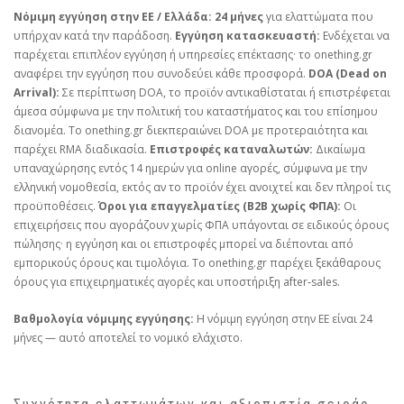
Νόμιμη εγγύηση στην ΕΕ / Ελλάδα:
24 μήνες
για ελαττώματα που
υπήρχαν κατά την παράδοση.
Εγγύηση κατασκευαστή:
Ενδέχεται να
παρέχεται επιπλέον εγγύηση ή υπηρεσίες επέκτασης· το onething.gr
αναφέρει την εγγύηση που συνοδεύει κάθε προσφορά.
DOA (Dead on
Arrival):
Σε περίπτωση DOA, το προϊόν αντικαθίσταται ή επιστρέφεται
άμεσα σύμφωνα με την πολιτική του καταστήματος και του επίσημου
διανομέα. Το onething.gr διεκπεραιώνει DOA με προτεραιότητα και
παρέχει RMA διαδικασία.
Επιστροφές καταναλωτών:
Δικαίωμα
υπαναχώρησης εντός 14 ημερών για online αγορές, σύμφωνα με την
ελληνική νομοθεσία, εκτός αν το προϊόν έχει ανοιχτεί και δεν πληροί τις
προϋποθέσεις.
Όροι για επαγγελματίες (B2B χωρίς ΦΠΑ):
Οι
επιχειρήσεις που αγοράζουν χωρίς ΦΠΑ υπάγονται σε ειδικούς όρους
πώλησης· η εγγύηση και οι επιστροφές μπορεί να διέπονται από
εμπορικούς όρους και τιμολόγια. Το onething.gr παρέχει ξεκάθαρους
όρους για επιχειρηματικές αγορές και υποστήριξη after‑sales.
Βαθμολογία νόμιμης εγγύησης:
Η νόμιμη εγγύηση στην ΕΕ είναι 24
μήνες — αυτό αποτελεί το νομικό ελάχιστο.