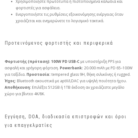
Χρησιμοποιήστε πρωτότυπα ή πιστοποιημένα καλώδια και
φορτιστές για ασφάλεια.
Ενεργοποιήστε τις ρυθμίσεις εξοικονόμησης ενέργειας όταν
χρειάζεται και ενημερώνετε το λογισμικό τακτικά.
Προτεινόμενος φορτιστής και περιφερικά
Φορτιστής (πρόταση):
100W PD USB‑C
με υποστήριξη PPS για
ασφαλή και γρήγορη φόρτιση.
Powerbank:
20.000 mAh με PD 65–100W
για ταξίδια.
Προστασία:
tempered glass 9H, θήκη σιλικόνης ή rugged.
Ήχος:
Bluetooth ακουστικά με aptX/LDAC για υψηλή ποιότητα ήχου.
Αποθήκευση:
Επιλέξτε 512GB ή 1TB έκδοση αν χρειάζεστε μεγάλο
χώρο για βίντεο 4K/8K.
Εγγύηση, DOA, διαδικασία επιστροφών και όροι
για επαγγελματίες