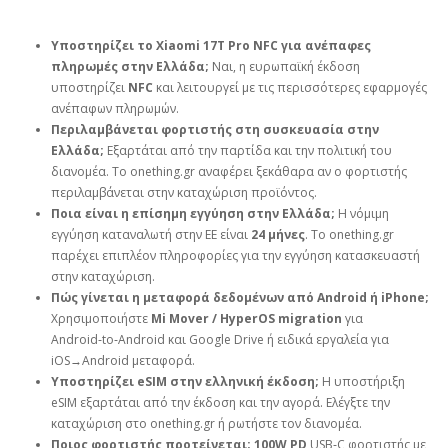
Υποστηρίζει το Xiaomi 17T Pro NFC για ανέπαφες
πληρωμές στην Ελλάδα;
Ναι, η ευρωπαϊκή έκδοση
υποστηρίζει
NFC
και λειτουργεί με τις περισσότερες εφαρμογές
ανέπαφων πληρωμών.
Περιλαμβάνεται φορτιστής στη συσκευασία στην
Ελλάδα;
Εξαρτάται από την παρτίδα και την πολιτική του
διανομέα. Το onething.gr αναφέρει ξεκάθαρα αν ο φορτιστής
περιλαμβάνεται στην καταχώριση προϊόντος.
Ποια είναι η επίσημη εγγύηση στην Ελλάδα;
Η νόμιμη
εγγύηση καταναλωτή στην ΕΕ είναι
24 μήνες
. Το onething.gr
παρέχει επιπλέον πληροφορίες για την εγγύηση κατασκευαστή
στην καταχώριση.
Πώς γίνεται η μεταφορά δεδομένων από Android ή iPhone;
Χρησιμοποιήστε
Mi Mover / HyperOS migration
για
Android‑to‑Android και Google Drive ή ειδικά εργαλεία για
iOS→Android μεταφορά.
Υποστηρίζει eSIM στην ελληνική έκδοση;
Η υποστήριξη
eSIM εξαρτάται από την έκδοση και την αγορά. Ελέγξτε την
καταχώριση στο onething.gr ή ρωτήστε τον διανομέα.
Ποιος φορτιστής προτείνεται;
100W PD
USB‑C φορτιστής με