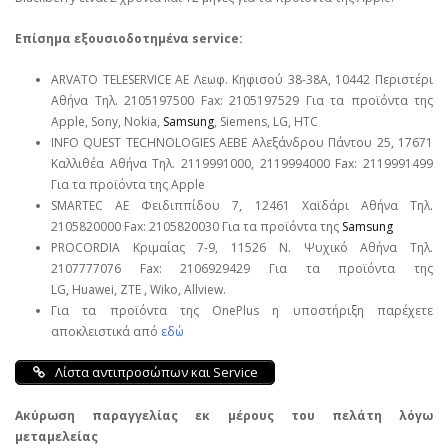
Επίσημα εξουσιοδοτημένα service:
ARVATO TELESERVICE ΑΕ Λεωφ. Κηφισού 38-38Α, 10442 Περιστέρι
Αθήνα Τηλ. 2105197500 Fax: 2105197529 Για τα προϊόντα της
Apple, Sony, Nokia,
Samsung
, Siemens, LG, HTC
INFO QUEST TECHNOLOGIES ΑΕΒΕ Αλεξάνδρου Πάντου 25, 17671
Καλλιθέα Αθήνα Τηλ. 2119991000, 2119994000 Fax: 2119991499
Για τα προϊόντα της Apple
SMARTEC ΑΕ Φειδιππίδου 7, 12461 Χαϊδάρι Αθήνα Τηλ.
2105820000 Fax: 2105820030 Για τα προϊόντα της
Samsung
PROCORDIA Κριμαίας 7-9, 11526 Ν. Ψυχικό Αθήνα Τηλ.
2107777076 Fax: 2106929429 Για τα προϊόντα της
LG, Huawei, ΖΤΕ , Wiko, Allview.
Για τα προϊόντα της OnePlus η υποστήριξη παρέχετε
αποκλειστικά από
εδώ
Λίστα αντιπροσώπων και Service
Ακύρωση παραγγελίας εκ μέρους του πελάτη λόγω
μεταμελείας