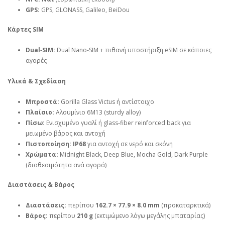
GPS:
GPS, GLONASS, Galileo, BeiDou
Κάρτες SIM
Dual‑SIM:
Dual Nano‑SIM + πιθανή υποστήριξη eSIM σε κάποιες
αγορές
Υλικά & Σχεδίαση
Μπροστά:
Gorilla Glass Victus ή αντίστοιχο
Πλαίσιο:
Αλουμίνιο 6M13 (sturdy alloy)
Πίσω:
Ενισχυμένο γυαλί ή glass‑fiber reinforced back για
μειωμένο βάρος και αντοχή
Πιστοποίηση:
IP68
για αντοχή σε νερό και σκόνη
Χρώματα:
Midnight Black, Deep Blue, Mocha Gold, Dark Purple
(διαθεσιμότητα ανά αγορά)
Διαστάσεις & Βάρος
Διαστάσεις:
περίπου
162.7 × 77.9 × 8.0 mm
(προκαταρκτικά)
Βάρος:
περίπου
210 g
(εκτιμώμενο λόγω μεγάλης μπαταρίας)