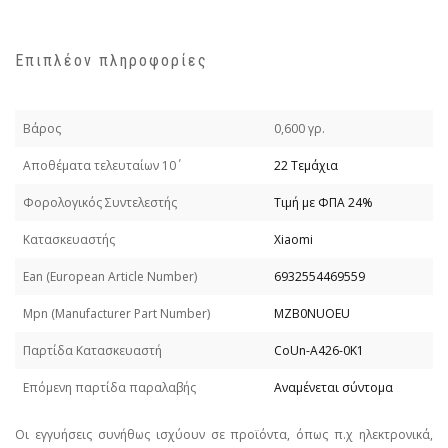
Επιπλέον πληροφορίες
Βάρος
0,600 γρ.
Απoθέματα τελευταίων 10΄
22 Τεμάχια
Φορολογικός Συντελεστής
Τιμή με ΦΠΑ 24%
Κατασκευαστής
Xiaomi
Εan (European Article Number)
6932554469559
Mpn (Manufacturer Part Number)
MZB0NUOEU
Παρτίδα Κατασκευαστή
CoUn-A426-0K1
Επόμενη παρτίδα παραλαβής
Αναμένεται σύντομα
Οι εγγυήσεις συνήθως ισχύουν σε προϊόντα, όπως π.χ ηλεκτρονικά,