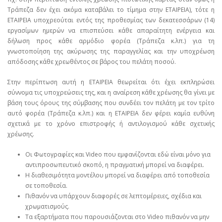
Τράπεζα δεν έχει ακόμα καταβάλει το τίμημα στην ΕΤΑΙΡΕΙΑ), τότε η
ΕΤΑΙΡΕΙΑ υποχρεούται εντός της προθεσμίας των δεκατεσσάρων (14)
εργασίμων ημερών να επισπεύσει κάθε απαραίτητη ενέργεια και
δήλωση προς κάθε αρμόδιο φορέα (Τράπεζα κ.λπ.) για τη
γνωστοποίηση της ακύρωσης της παραγγελίας και την υποχρέωση
απόδοσης κάθε χρεωθέντος σε βάρος του πελάτη ποσού.
Στην περίπτωση αυτή η ΕΤΑΙΡΕΙΑ θεωρείται ότι έχει εκπληρώσει
σύννομα τις υποχρεώσεις της, και η αναίρεση κάθε χρέωσης θα γίνει με
βάση τους όρους της σύμβασης που συνδέει τον πελάτη με τον τρίτο
αυτό φορέα (Τράπεζα κ.λπ.) και η ΕΤΑΙΡΕΙΑ δεν φέρει καμία ευθύνη
σχετικά με το χρόνο επιστροφής ή αντιλογισμού κάθε σχετικής
χρέωσης.
Οι Φωτογραφίες και Video που εμφανίζονται εδώ είναι μόνο για
αντιπροσωπευτικό σκοπό, η πραγματική μπορεί να διαφέρει.
Η διαθεσιμότητα μοντέλου μπορεί να διαφέρει από τοποθεσία
σε τοποθεσία.
Πιθανόν να υπάρχουν διαφορές σε λεπτομέρειες, σχέδια και
χρωματισμούς.
Τα εξαρτήματα που παρουσιάζονται στο Video πιθανόν να μην