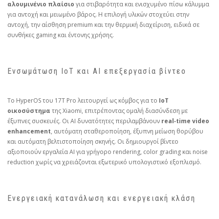
αλουμινένιο πλαίσιο
για στιβαρότητα και ενισχυμένο πίσω κάλυμμα
για αντοχή και μειωμένο βάρος. Η επιλογή υλικών στοχεύει στην
αντοχή, την αίσθηση premium και την θερμική διαχείριση, ειδικά σε
συνθήκες gaming και έντονης χρήσης.
Ενσωμάτωση IoT και AI επεξεργασία βίντεο
Το HyperOS του 17T Pro λειτουργεί ως κόμβος για το
IoT
οικοσύστημα
της Xiaomi, επιτρέποντας ομαλή διασύνδεση με
έξυπνες συσκευές. Οι AI δυνατότητες περιλαμβάνουν
real‑time video
enhancement
, αυτόματη σταθεροποίηση, έξυπνη μείωση θορύβου
και αυτόματη βελτιστοποίηση σκηνής. Οι δημιουργοί βίντεο
αξιοποιούν εργαλεία AI για γρήγορο rendering, color grading και noise
reduction χωρίς να χρειάζονται εξωτερικό υπολογιστικό εξοπλισμό.
Ενεργειακή κατανάλωση και ενεργειακή κλάση