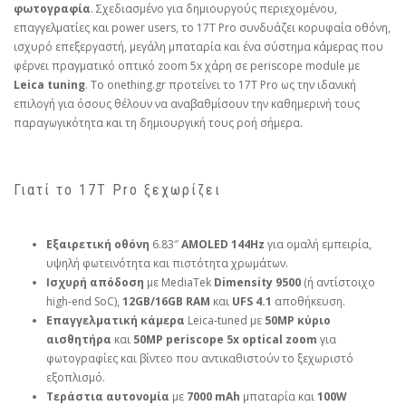
φωτογραφία
. Σχεδιασμένο για δημιουργούς περιεχομένου,
επαγγελματίες και power users, το 17T Pro συνδυάζει κορυφαία οθόνη,
ισχυρό επεξεργαστή, μεγάλη μπαταρία και ένα σύστημα κάμερας που
φέρνει πραγματικό οπτικό zoom 5x χάρη σε periscope module με
Leica tuning
. Το onething.gr προτείνει το 17T Pro ως την ιδανική
επιλογή για όσους θέλουν να αναβαθμίσουν την καθημερινή τους
παραγωγικότητα και τη δημιουργική τους ροή σήμερα.
Γιατί το 17T Pro ξεχωρίζει
Εξαιρετική οθόνη
6.83″
AMOLED 144Hz
για ομαλή εμπειρία,
υψηλή φωτεινότητα και πιστότητα χρωμάτων.
Ισχυρή απόδοση
με MediaTek
Dimensity 9500
(ή αντίστοιχο
high‑end SoC),
12GB/16GB RAM
και
UFS 4.1
αποθήκευση.
Επαγγελματική κάμερα
Leica‑tuned με
50MP κύριο
αισθητήρα
και
50MP periscope 5x optical zoom
για
φωτογραφίες και βίντεο που αντικαθιστούν το ξεχωριστό
εξοπλισμό.
Τεράστια αυτονομία
με
7000 mAh
μπαταρία και
100W