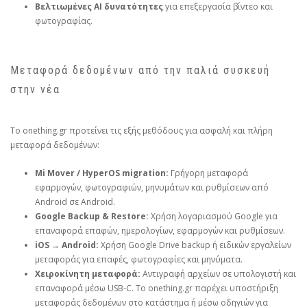
Βελτιωμένες AI δυνατότητες
για επεξεργασία βίντεο και
φωτογραφίας.
Μεταφορά δεδομένων από την παλιά συσκευή
στην νέα
Το onething.gr προτείνει τις εξής μεθόδους για ασφαλή και πλήρη
μεταφορά δεδομένων:
Mi Mover / HyperOS migration:
Γρήγορη μεταφορά
εφαρμογών, φωτογραφιών, μηνυμάτων και ρυθμίσεων από
Android σε Android.
Google Backup & Restore:
Χρήση λογαριασμού Google για
επαναφορά επαφών, ημερολογίων, εφαρμογών και ρυθμίσεων.
iOS → Android:
Χρήση Google Drive backup ή ειδικών εργαλείων
μεταφοράς για επαφές, φωτογραφίες και μηνύματα.
Χειροκίνητη μεταφορά:
Αντιγραφή αρχείων σε υπολογιστή και
επαναφορά μέσω USB‑C. Το onething.gr παρέχει υποστήριξη
μεταφοράς δεδομένων στο κατάστημα ή μέσω οδηγιών για