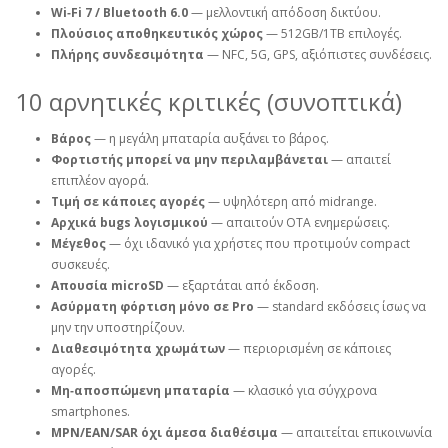
Wi‑Fi 7 / Bluetooth 6.0
— μελλοντική απόδοση δικτύου.
Πλούσιος αποθηκευτικός χώρος
— 512GB/1TB επιλογές.
Πλήρης συνδεσιμότητα
— NFC, 5G, GPS, αξιόπιστες συνδέσεις.
10 αρνητικές κριτικές (συνοπτικά)
Βάρος
— η μεγάλη μπαταρία αυξάνει το βάρος.
Φορτιστής μπορεί να μην περιλαμβάνεται
— απαιτεί
επιπλέον αγορά.
Τιμή σε κάποιες αγορές
— υψηλότερη από midrange.
Αρχικά bugs λογισμικού
— απαιτούν OTA ενημερώσεις.
Μέγεθος
— όχι ιδανικό για χρήστες που προτιμούν compact
συσκευές.
Απουσία microSD
— εξαρτάται από έκδοση.
Ασύρματη φόρτιση μόνο σε Pro
— standard εκδόσεις ίσως να
μην την υποστηρίζουν.
Διαθεσιμότητα χρωμάτων
— περιορισμένη σε κάποιες
αγορές.
Μη‑αποσπώμενη μπαταρία
— κλασικό για σύγχρονα
smartphones.
MPN/EAN/SAR όχι άμεσα διαθέσιμα
— απαιτείται επικοινωνία