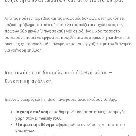
Συχνότητα ελαττωμάτων και αξιοπιστία σειράς
Από τις πρώτες παρτίδες και τις αναφορές δοκιμών, δεν προκύπτει
μαζικό πρόβλημα κατασκευής που να εμφανίζεται συχνά εντός των
πρώτων δύο μηνών. Όπως σε κάθε νέα σειρά, ένα μικρό ποσοστό
συσκευών μπορεί να εμφανίσει προβλήματα λογισμικού ή hardware· το
onething.gr παρακολουθεί αναφορές και συνεργάζεται με τον διανομέα
για γρήγορη επίλυση.
Αποτελέσματα δοκιμών από διεθνή μέσα —
Συνοπτική ανάλυση
Διεθνείς δοκιμές και hands‑on αναφορές αναδεικνύουν τα εξής:
Ισχυρή απόδοση
σε καθημερινές και απαιτητικές εφαρμογές
χάρη στον Dimensity 9500.
Εξαιρετική οθόνη
με υψηλό ρυθμό ανανέωσης και πιστότητα
χρωμάτων.