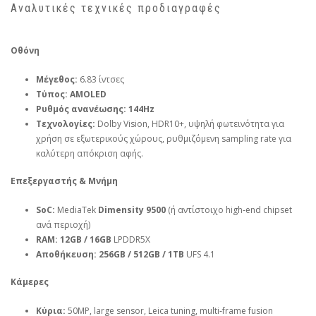
Αναλυτικές τεχνικές προδιαγραφές
Οθόνη
Μέγεθος:
6.83 ίντσες
Τύπος:
AMOLED
Ρυθμός ανανέωσης:
144Hz
Τεχνολογίες:
Dolby Vision, HDR10+, υψηλή φωτεινότητα για
χρήση σε εξωτερικούς χώρους, ρυθμιζόμενη sampling rate για
καλύτερη απόκριση αφής.
Επεξεργαστής & Μνήμη
SoC:
MediaTek
Dimensity 9500
(ή αντίστοιχο high‑end chipset
ανά περιοχή)
RAM:
12GB / 16GB
LPDDR5X
Αποθήκευση:
256GB / 512GB / 1TB
UFS 4.1
Κάμερες
Κύρια:
50MP, large sensor, Leica tuning, multi‑frame fusion