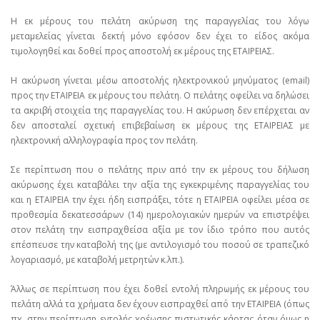
Η εκ μέρους του πελάτη ακύρωση της παραγγελίας του λόγω
μεταμελείας γίνεται δεκτή μόνο εφόσον δεν έχει το είδος ακόμα
τιμολογηθεί και δοθεί προς αποστολή εκ μέρους της ΕΤΑΙΡΕΙΑΣ.
Η ακύρωση γίνεται μέσω αποστολής ηλεκτρονικού μηνύματος (email)
προς την ΕΤΑΙΡΕΙΑ εκ μέρους του πελάτη. Ο πελάτης οφείλει να δηλώσει
τα ακριβή στοιχεία της παραγγελίας του. Η ακύρωση δεν επέρχεται αν
δεν αποσταλεί σχετική επιβεβαίωση εκ μέρους της ΕΤΑΙΡΕΙΑΣ με
ηλεκτρονική αλληλογραφία προς τον πελάτη.
Σε περίπτωση που ο πελάτης πριν από την εκ μέρους του δήλωση
ακύρωσης έχει καταβάλει την αξία της εγκεκριμένης παραγγελίας του
και η ΕΤΑΙΡΕΙΑ την έχει ήδη εισπράξει, τότε η ΕΤΑΙΡΕΙΑ οφείλει μέσα σε
προθεσμία δεκατεσσάρων (14) ημερολογιακών ημερών να επιστρέψει
στον πελάτη την εισπραχθείσα αξία με τον ίδιο τρόπο που αυτός
επέσπευσε την καταβολή της (με αντιλογισμό του ποσού σε τραπεζικό
λογαριασμό, με καταβολή μετρητών κ.λπ.).
Άλλως σε περίπτωση που έχει δοθεί εντολή πληρωμής εκ μέρους του
πελάτη αλλά τα χρήματα δεν έχουν εισπραχθεί από την ΕΤΑΙΡΕΙΑ (όπως
πχ. στην περίπτωση εντολής χρέωσης πιστωτικής κάρτας όταν όμως η