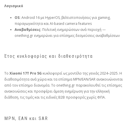
Λογισμικό
OS:
Android 16 με HyperOS, βελτιστοποιήσεις για gaming,
παραγωγικότητα και AI‑based camera features
Αναβαθμίσεις:
Πολιτική ενημερώσεων ανά περιοχή —
onething.gr ενημερώνει για επίσημες δεσμεύσεις αναβαθμίσεων
Έτος κυκλοφορίας και διαθεσιμότητα
Το
Xiaomi 17T Pro 5G
κυκλοφορεί ως μοντέλο της γενιάς 2024–2025. Η
διαθεσιμότητα ανά χώρα και τα επίσημα MPN/EAN/SAR ανακοινώνονται
από τον επίσημο διανομέα. Το onething.gr παρακολουθεί τις επίσημες
ανακοινώσεις και προσφέρει άμεση ενημέρωση για την ελληνική
διάθεση, τις τιμές και τις ειδικές B2B προσφορές χωρίς ΦΠΑ.
MPN, EAN και SAR