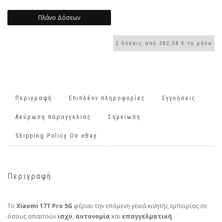
Πλάνο Δόσεων
Περιγραφή
Επιπλέον πληροφορίες
Εγγυήσεις
Ακύρωση παραγγελίας
Σημείωση
Shipping Policy On eBay
Περιγραφή
Το
Xiaomi 17T Pro 5G
φέρνει την επόμενη γενιά κινητής εμπειρίας σε
όσους απαιτούν
ισχύ
,
αυτονομία
και
επαγγελματική