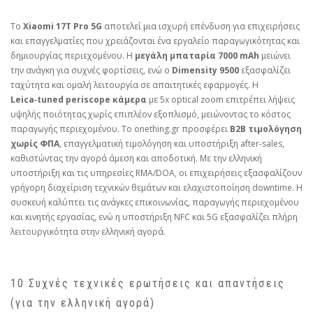
Το
Xiaomi 17T Pro 5G
αποτελεί μια ισχυρή επένδυση για επιχειρήσεις
και επαγγελματίες που χρειάζονται ένα εργαλείο παραγωγικότητας και
δημιουργίας περιεχομένου. Η
μεγάλη μπαταρία 7000 mAh
μειώνει
την ανάγκη για συχνές φορτίσεις, ενώ ο
Dimensity 9500
εξασφαλίζει
ταχύτητα και ομαλή λειτουργία σε απαιτητικές εφαρμογές. Η
Leica‑tuned periscope κάμερα
με 5x optical zoom επιτρέπει λήψεις
υψηλής ποιότητας χωρίς επιπλέον εξοπλισμό, μειώνοντας το κόστος
παραγωγής περιεχομένου. Το onething.gr προσφέρει
B2B τιμολόγηση
χωρίς ΦΠΑ
, επαγγελματική τιμολόγηση και υποστήριξη after‑sales,
καθιστώντας την αγορά άμεση και αποδοτική. Με την ελληνική
υποστήριξη και τις υπηρεσίες RMA/DOA, οι επιχειρήσεις εξασφαλίζουν
γρήγορη διαχείριση τεχνικών θεμάτων και ελαχιστοποίηση downtime. Η
συσκευή καλύπτει τις ανάγκες επικοινωνίας, παραγωγής περιεχομένου
και κινητής εργασίας, ενώ η υποστήριξη NFC και 5G εξασφαλίζει πλήρη
λειτουργικότητα στην ελληνική αγορά.
10 Συχνές τεχνικές ερωτήσεις και απαντήσεις
(για την ελληνική αγορά)