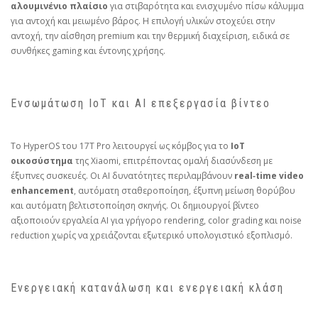
αλουμινένιο πλαίσιο
για στιβαρότητα και ενισχυμένο πίσω κάλυμμα
για αντοχή και μειωμένο βάρος. Η επιλογή υλικών στοχεύει στην
αντοχή, την αίσθηση premium και την θερμική διαχείριση, ειδικά σε
συνθήκες gaming και έντονης χρήσης.
Ενσωμάτωση IoT και AI επεξεργασία βίντεο
Το HyperOS του 17T Pro λειτουργεί ως κόμβος για το
IoT
οικοσύστημα
της Xiaomi, επιτρέποντας ομαλή διασύνδεση με
έξυπνες συσκευές. Οι AI δυνατότητες περιλαμβάνουν
real‑time video
enhancement
, αυτόματη σταθεροποίηση, έξυπνη μείωση θορύβου
και αυτόματη βελτιστοποίηση σκηνής. Οι δημιουργοί βίντεο
αξιοποιούν εργαλεία AI για γρήγορο rendering, color grading και noise
reduction χωρίς να χρειάζονται εξωτερικό υπολογιστικό εξοπλισμό.
Ενεργειακή κατανάλωση και ενεργειακή κλάση