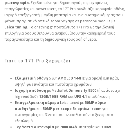
φωτογραφία
. Σχεδιασμένο για δημιουργούς περιεχομένου,
επαγγελματίες και power users, το 17T Pro συνδυάζει κορυφαία οθόνη,
ισχυρό επεξεργαστή, μεγάλη μπαταρία και ένα σύστημα κάμερας που
φέρνει πραγματικό οπτικό zoom 5x χάρη σε periscope module με
Leica tuning
. Το onething.gr προτείνει το 17T Pro ως την ιδανική
επιλογή για όσους θέλουν να αναβαθμίσουν την καθημερινή τους
παραγωγικότητα και τη δημιουργική τους ροή σήμερα.
Γιατί το 17T Pro ξεχωρίζει
Εξαιρετική οθόνη
6.83″
AMOLED 144Hz
για ομαλή εμπειρία,
υψηλή φωτεινότητα και πιστότητα χρωμάτων.
Ισχυρή απόδοση
με MediaTek
Dimensity 9500
(ή αντίστοιχο
high‑end SoC),
12GB/16GB RAM
και
UFS 4.1
αποθήκευση.
Επαγγελματική κάμερα
Leica‑tuned με
50MP κύριο
αισθητήρα
και
50MP periscope 5x optical zoom
για
φωτογραφίες και βίντεο που αντικαθιστούν το ξεχωριστό
εξοπλισμό.
Τεράστια αυτονομία
με
7000 mAh
μπαταρία και
100W