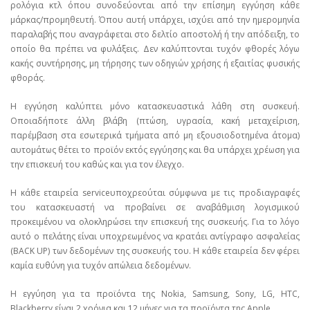
ρολόγια κτλ όπου συνοδεύονται από την επίσημη εγγύηση κάθε
μάρκας/προμηθευτή. Όπου αυτή υπάρχει, ισχύει από την ημερομηνία
παραλαβής που αναγράφεται στο δελτίο αποστολή ή την απόδειξη, το
οποίο θα πρέπει να φυλάξεις. Δεν καλύπτονται τυχόν φθορές λόγω
κακής συντήρησης, μη τήρησης των οδηγιών χρήσης ή εξαιτίας φυσικής
φθοράς.
Η εγγύηση καλύπτει μόνο κατασκευαστικά λάθη στη συσκευή.
Οποιαδήποτε άλλη βλάβη (πτώση, υγρασία, κακή μεταχείριση,
παρέμβαση στα εσωτερικά τμήματα από μη εξουσιοδοτημένα άτομα)
αυτομάτως θέτει το προϊόν εκτός εγγύησης και θα υπάρχει χρέωση για
την επισκευή του καθώς και για τον έλεγχο.
Η κάθε εταιρεία serviceυποχρεούται σύμφωνα με τις προδιαγραφές
του κατασκευαστή να προβαίνει σε αναβάθμιση λογισμικού
προκειμένου να ολοκληρώσει την επισκευή της συσκευής. Για το λόγο
αυτό ο πελάτης είναι υποχρεωμένος να κρατάει αντίγραφο ασφαλείας
(BACK UP) των δεδομένων της συσκευής του. Η κάθε εταιρεία δεν φέρει
καμία ευθύνη για τυχόν απώλεια δεδομένων.
Η εγγύηση για τα προϊόντα της Nokia, Samsung, Sony, LG, HTC,
Blackberry είναι 2 χρόνια και 12 μήνες για τα προϊόντα της Apple.