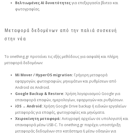
Βελτιωμένες AI δυνατότητες
για επεξεργασία βίντεο και
φωτογραφίας.
Μεταφορά δεδομένων από την παλιά συσκευή
στην νέα
Το onething.gr προτείνει τις εξής μεθόδους για ασφαλή και πλήρη
μεταφορά δεδομένων:
Mi Mover / HyperOS migration:
Γρήγορη μεταφορά
εφαρμογών, φωτογραφιών, μηνυμάτων και ρυθμίσεων από
Android σε Android.
Google Backup & Restore:
Χρήση λογαριασμού Google για
επαναφορά επαφών, ημερολογίων, εφαρμογών και ρυθμίσεων.
iOS → Android:
Χρήση Google Drive backup ή ειδικών εργαλείων
μεταφοράς για επαφές, φωτογραφίες και μηνύματα.
Χειροκίνητη μεταφορά:
Αντιγραφή αρχείων σε υπολογιστή και
επαναφορά μέσω USB‑C. Το onething.gr παρέχει υποστήριξη
μεταφοράς δεδομένων στο κατάστημα ή μέσω οδηγιών για