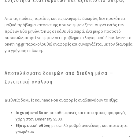
Συχνότητα ελαττωμάτων και αξιοπιστία σειράς
Από τις πρώτες παρτίδες και τις αναφορές δοκιμών, δεν προκύπτει
μαζικό πρόβλημα κατασκευής που να εμφανίζεται συχνά εντός των
πρώτων δύο μηνών. Όπως σε κάθε νέα σειρά, ένα μικρό ποσοστό
συσκευών μπορεί να εμφανίσει προβλήματα λογισμικού ή hardware· το
onething.gr παρακολουθεί αναφορές και συνεργάζεται με τον διανομέα
για γρήγορη επίλυση.
Αποτελέσματα δοκιμών από διεθνή μέσα —
Συνοπτική ανάλυση
Διεθνείς δοκιμές και hands‑on αναφορές αναδεικνύουν τα εξής:
Ισχυρή απόδοση
σε καθημερινές και απαιτητικές εφαρμογές
χάρη στον Dimensity 9500.
Εξαιρετική οθόνη
με υψηλό ρυθμό ανανέωσης και πιστότητα
χρωμάτων.