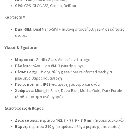
GPS:
GPS, GLONASS, Galileo, BeiDou
Κάρτες SIM
Dual‑SIM:
Dual Nano‑SIM + πιθανή υποστήριξη eSIM σε κάποιες
αγορές
Υλικά & Σχεδίαση
Μπροστά:
Gorilla Glass Victus ή αντίστοιχο
Πλαίσιο:
Αλουμίνιο 6M13 (sturdy alloy)
Πίσω:
Ενισχυμένο γυαλί ή glass‑fiber reinforced back για
μειωμένο βάρος και αντοχή
Πιστοποίηση:
IP68
για αντοχή σε νερό και σκόνη
Χρώματα:
Midnight Black, Deep Blue, Mocha Gold, Dark Purple
(διαθεσιμότητα ανά αγορά)
Διαστάσεις & Βάρος
Διαστάσεις:
περίπου
162.7 × 77.9 × 8.0 mm
(προκαταρκτικά)
Βάρος:
περίπου
210 g
(εκτιμώμενο λόγω μεγάλης μπαταρίας)