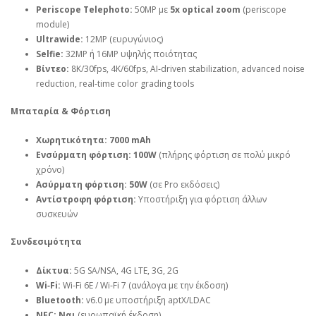
Periscope Telephoto:
50MP με
5x optical zoom
(periscope
module)
Ultrawide:
12MP (ευρυγώνιος)
Selfie:
32MP ή 16MP υψηλής ποιότητας
Βίντεο:
8K/30fps, 4K/60fps, AI‑driven stabilization, advanced noise
reduction, real‑time color grading tools
Μπαταρία & Φόρτιση
Χωρητικότητα:
7000 mAh
Ενσύρματη φόρτιση:
100W
(πλήρης φόρτιση σε πολύ μικρό
χρόνο)
Ασύρματη φόρτιση:
50W
(σε Pro εκδόσεις)
Αντίστροφη φόρτιση:
Υποστήριξη για φόρτιση άλλων
συσκευών
Συνδεσιμότητα
Δίκτυα:
5G SA/NSA, 4G LTE, 3G, 2G
Wi‑Fi:
Wi‑Fi 6E / Wi‑Fi 7 (ανάλογα με την έκδοση)
Bluetooth:
v6.0 με υποστήριξη aptX/LDAC
NFC:
Ναι
(ευρωπαϊκή έκδοση)