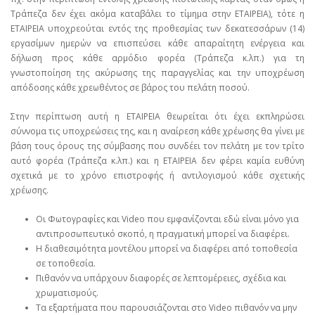
Τράπεζα δεν έχει ακόμα καταβάλει το τίμημα στην ΕΤΑΙΡΕΙΑ), τότε η
ΕΤΑΙΡΕΙΑ υποχρεούται εντός της προθεσμίας των δεκατεσσάρων (14)
εργασίμων ημερών να επισπεύσει κάθε απαραίτητη ενέργεια και
δήλωση προς κάθε αρμόδιο φορέα (Τράπεζα κ.λπ.) για τη
γνωστοποίηση της ακύρωσης της παραγγελίας και την υποχρέωση
απόδοσης κάθε χρεωθέντος σε βάρος του πελάτη ποσού.
Στην περίπτωση αυτή η ΕΤΑΙΡΕΙΑ θεωρείται ότι έχει εκπληρώσει
σύννομα τις υποχρεώσεις της, και η αναίρεση κάθε χρέωσης θα γίνει με
βάση τους όρους της σύμβασης που συνδέει τον πελάτη με τον τρίτο
αυτό φορέα (Τράπεζα κ.λπ.) και η ΕΤΑΙΡΕΙΑ δεν φέρει καμία ευθύνη
σχετικά με το χρόνο επιστροφής ή αντιλογισμού κάθε σχετικής
χρέωσης.
Οι Φωτογραφίες και Video που εμφανίζονται εδώ είναι μόνο για
αντιπροσωπευτικό σκοπό, η πραγματική μπορεί να διαφέρει.
Η διαθεσιμότητα μοντέλου μπορεί να διαφέρει από τοποθεσία
σε τοποθεσία.
Πιθανόν να υπάρχουν διαφορές σε λεπτομέρειες, σχέδια και
χρωματισμούς.
Τα εξαρτήματα που παρουσιάζονται στο Video πιθανόν να μην