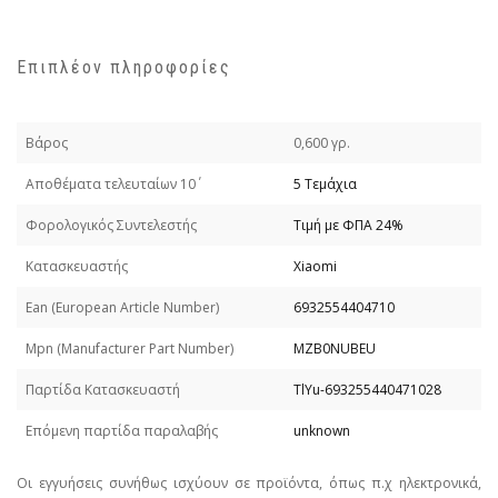
Επιπλέον πληροφορίες
Βάρος
0,600 γρ.
Απoθέματα τελευταίων 10΄
5 Τεμάχια
Φορολογικός Συντελεστής
Τιμή με ΦΠΑ 24%
Κατασκευαστής
Xiaomi
Εan (European Article Number)
6932554404710
Mpn (Manufacturer Part Number)
MZB0NUBEU
Παρτίδα Κατασκευαστή
TlYu-693255440471028
Επόμενη παρτίδα παραλαβής
unknown
Οι εγγυήσεις συνήθως ισχύουν σε προϊόντα, όπως π.χ ηλεκτρονικά,