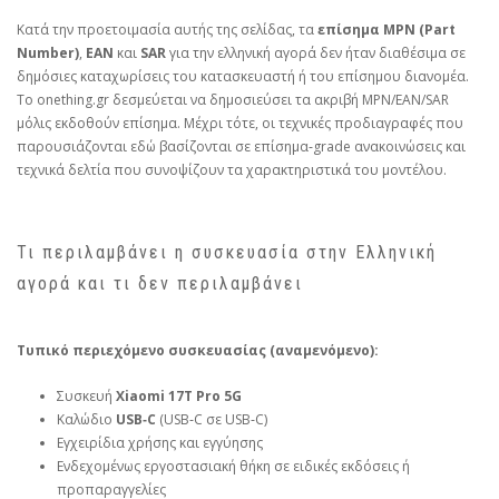
Κατά την προετοιμασία αυτής της σελίδας, τα
επίσημα MPN (Part
Number)
,
EAN
και
SAR
για την ελληνική αγορά δεν ήταν διαθέσιμα σε
δημόσιες καταχωρίσεις του κατασκευαστή ή του επίσημου διανομέα.
Το onething.gr δεσμεύεται να δημοσιεύσει τα ακριβή MPN/EAN/SAR
μόλις εκδοθούν επίσημα. Μέχρι τότε, οι τεχνικές προδιαγραφές που
παρουσιάζονται εδώ βασίζονται σε επίσημα‑grade ανακοινώσεις και
τεχνικά δελτία που συνοψίζουν τα χαρακτηριστικά του μοντέλου.
Τι περιλαμβάνει η συσκευασία στην Ελληνική
αγορά και τι δεν περιλαμβάνει
Τυπικό περιεχόμενο συσκευασίας (αναμενόμενο):
Συσκευή
Xiaomi 17T Pro 5G
Καλώδιο
USB‑C
(USB‑C σε USB‑C)
Εγχειρίδια χρήσης και εγγύησης
Ενδεχομένως εργοστασιακή θήκη σε ειδικές εκδόσεις ή
προπαραγγελίες