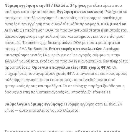
Νόμιμη εγγύηση στην ΕΕ / Ελλάδα:
24 μήνες
για ελαττώματα που
υπήρχαν κατά την παράδοση.
Εγγύηση κατασκευαστή:
Ενδέχεται να
παρέχεται επιπλέον εγγύηση ή υπηρεσίες επέκτασης· το onething.gr
αναφέρει την εγγύηση που συνοδεύει κάθε προσφορά.
DOA (Dead on
Arrival):
Σε περίπτωση DOA, το προϊόν αντικαθίσταται ή επιστρέφεται
άμεσα σύμφωνα με την πολιτική του καταστήματος και του επίσημου
διανομέα. Το onething.gr διεκπεραιώνει DOA με προτεραιότητα και
παρέχει RMA διαδικασία.
Επιστροφές καταναλωτών:
Δικαίωμα
υπαναχώρησης εντός 14 ημερών για online αγορές, σύμφωνα με την
ελληνική νομοθεσία, εκτός αν το προϊόν έχει ανοιχτεί και δεν πληροί τις
προϋποθέσεις.
Όροι για επαγγελματίες (B2B χωρίς ΦΠΑ):
Οι
επιχειρήσεις που αγοράζουν χωρίς ΦΠΑ υπάγονται σε ειδικούς όρους
πώλησης· η εγγύηση και οι επιστροφές μπορεί να διέπονται από
εμπορικούς όρους και τιμολόγια. Το onething.gr παρέχει ξεκάθαρους
όρους για επιχειρηματικές αγορές και υποστήριξη after‑sales.
Βαθμολογία νόμιμης εγγύησης:
Η νόμιμη εγγύηση στην ΕΕ είναι 24
μήνες — αυτό αποτελεί το νομικό ελάχιστο.