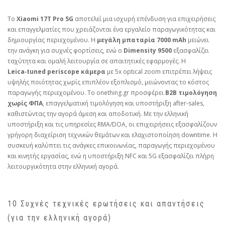
Το
Xiaomi 17T Pro 5G
αποτελεί μια ισχυρή επένδυση για επιχειρήσεις
και επαγγελματίες που χρειάζονται ένα εργαλείο παραγωγικότητας και
δημιουργίας περιεχομένου. Η
μεγάλη μπαταρία 7000 mAh
μειώνει
την ανάγκη για συχνές φορτίσεις, ενώ ο
Dimensity 9500
εξασφαλίζει
ταχύτητα και ομαλή λειτουργία σε απαιτητικές εφαρμογές. Η
Leica‑tuned periscope κάμερα
με 5x optical zoom επιτρέπει λήψεις
υψηλής ποιότητας χωρίς επιπλέον εξοπλισμό, μειώνοντας το κόστος
παραγωγής περιεχομένου. Το onething.gr προσφέρει
B2B τιμολόγηση
χωρίς ΦΠΑ
, επαγγελματική τιμολόγηση και υποστήριξη after‑sales,
καθιστώντας την αγορά άμεση και αποδοτική. Με την ελληνική
υποστήριξη και τις υπηρεσίες RMA/DOA, οι επιχειρήσεις εξασφαλίζουν
γρήγορη διαχείριση τεχνικών θεμάτων και ελαχιστοποίηση downtime. Η
συσκευή καλύπτει τις ανάγκες επικοινωνίας, παραγωγής περιεχομένου
και κινητής εργασίας, ενώ η υποστήριξη NFC και 5G εξασφαλίζει πλήρη
λειτουργικότητα στην ελληνική αγορά.
10 Συχνές τεχνικές ερωτήσεις και απαντήσεις
(για την ελληνική αγορά)