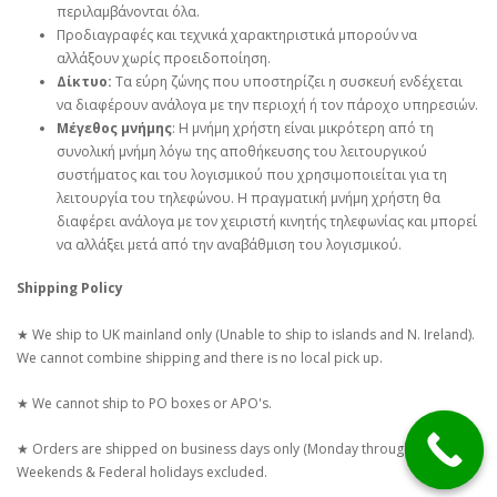
περιλαμβάνονται όλα.
Προδιαγραφές και τεχνικά χαρακτηριστικά μπορούν να
αλλάξουν χωρίς προειδοποίηση.
Δίκτυο:
Τα εύρη ζώνης που υποστηρίζει η συσκευή ενδέχεται
να διαφέρουν ανάλογα με την περιοχή ή τον πάροχο υπηρεσιών.
Μέγεθος μνήμης
: Η μνήμη χρήστη είναι μικρότερη από τη
συνολική μνήμη λόγω της αποθήκευσης του λειτουργικού
συστήματος και του λογισμικού που χρησιμοποιείται για τη
λειτουργία του τηλεφώνου. Η πραγματική μνήμη χρήστη θα
διαφέρει ανάλογα με τον χειριστή κινητής τηλεφωνίας και μπορεί
να αλλάξει μετά από την αναβάθμιση του λογισμικού.
Shipping Policy
★ We ship to UK mainland only (Unable to ship to islands and N. Ireland).
We cannot combine shipping and there is no local pick up.
★ We cannot ship to PO boxes or APO's.
★ Orders are shipped on business days only (Monday through Friday)
Weekends & Federal holidays excluded.