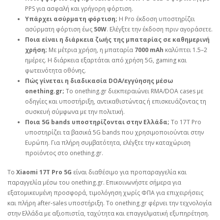
PPS για ασφαλή και γρήγορη φόρτιση.
Υπάρχει ασύρματη φόρτιση;
Η Pro έκδοση υποστηρίζει
ασύρματη φόρτιση έως
50W
. Ελέγξτε την έκδοση πριν αγοράσετε.
Ποια είναι η διάρκεια ζωής της μπαταρίας σε καθημερινή
χρήση;
Με μέτρια χρήση, η μπαταρία
7000 mAh
καλύπτει 1.5–2
ημέρες. Η διάρκεια εξαρτάται από χρήση 5G, gaming και
φωτεινότητα οθόνης.
Πώς γίνεται η διαδικασία DOA/εγγύησης μέσω
onething.gr;
Το onething.gr διεκπεραιώνει RMA/DOA cases με
οδηγίες και υποστήριξη, αντικαθιστώντας ή επισκευάζοντας τη
συσκευή σύμφωνα με την πολιτική.
Ποια 5G bands υποστηρίζονται στην Ελλάδα;
Το 17T Pro
υποστηρίζει τα βασικά 5G bands που χρησιμοποιούνται στην
Ευρώπη. Για πλήρη συμβατότητα, ελέγξτε την καταχώριση
προϊόντος στο onething.gr.
Το
Xiaomi 17T Pro 5G
είναι διαθέσιμο για προπαραγγελία και
παραγγελία μέσω του onething.gr. Επικοινωνήστε σήμερα για
εξατομικευμένη προσφορά, τιμολόγηση χωρίς ΦΠΑ για επιχειρήσεις
και πλήρη after‑sales υποστήριξη. Το onething.gr φέρνει την τεχνολογία
στην Ελλάδα με αξιοπιστία, ταχύτητα και επαγγελματική εξυπηρέτηση.