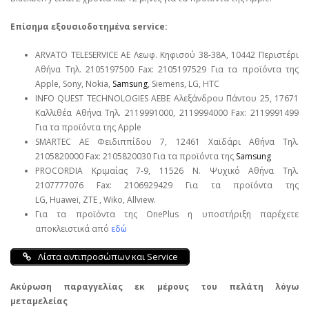
Επίσημα εξουσιοδοτημένα service:
ARVATO TELESERVICE ΑΕ Λεωφ. Κηφισού 38-38Α, 10442 Περιστέρι
Αθήνα Τηλ. 2105197500 Fax: 2105197529 Για τα προϊόντα της
Apple, Sony, Nokia,
Samsung
, Siemens, LG, HTC
INFO QUEST TECHNOLOGIES ΑΕΒΕ Αλεξάνδρου Πάντου 25, 17671
Καλλιθέα Αθήνα Τηλ. 2119991000, 2119994000 Fax: 2119991499
Για τα προϊόντα της Apple
SMARTEC ΑΕ Φειδιππίδου 7, 12461 Χαϊδάρι Αθήνα Τηλ.
2105820000 Fax: 2105820030 Για τα προϊόντα της
Samsung
PROCORDIA Κριμαίας 7-9, 11526 Ν. Ψυχικό Αθήνα Τηλ.
2107777076 Fax: 2106929429 Για τα προϊόντα της
LG, Huawei, ΖΤΕ , Wiko, Allview.
Για τα προϊόντα της OnePlus η υποστήριξη παρέχετε
αποκλειστικά από
εδώ
Λίστα αντιπροσώπων και Service
Ακύρωση παραγγελίας εκ μέρους του πελάτη λόγω
μεταμελείας