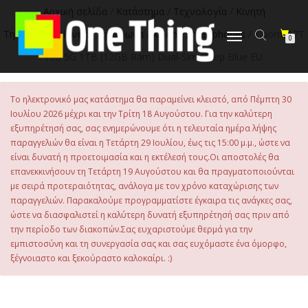
στο
Αρχική σελίδα
/
Κατάστημα
/
Τεχνολογία
/
Κινητή
περιεχόμενο
Τηλεφωνία
/
Κινητά Τηλέφωνα
/
Xiaomi Smartphones
/ Xiaomi 17T
Εναλλαγή
0
πλοήγησης
Pro 5G 1TB (12GB Ram) Dual-Sim Deep Blue EU
Το ηλεκτρονικό μας κατάστημα θα παραμείνει κλειστό, από Πέμπτη 30
Ιουλίου 2026 μέχρι και την Τρίτη 18 Αυγούστου. Για την καλύτερη
εξυπηρέτησή σας, σας ενημερώνουμε ότι η τελευταία ημέρα λήψης
παραγγελιών θα είναι η Τετάρτη 29 Ιουλίου, έως τις 15:00 μ.μ., ώστε να
είναι δυνατή η προετοιμασία και η εκτέλεσή τους.Οι αποστολές θα
επανεκκινήσουν τη Τετάρτη 19 Αυγούστου και θα πραγματοποιούνται
με σειρά προτεραιότητας, ανάλογα με τον χρόνο καταχώρισης των
παραγγελιών. Παρακαλούμε προγραμματίστε έγκαιρα τις ανάγκες σας,
ώστε να διασφαλιστεί η καλύτερη δυνατή εξυπηρέτησή σας πριν από
την περίοδο των διακοπών.Σας ευχαριστούμε θερμά για την
εμπιστοσύνη και τη συνεργασία σας και σας ευχόμαστε ένα όμορφο,
ξέγνοιαστο και ξεκούραστο καλοκαίρι. :)