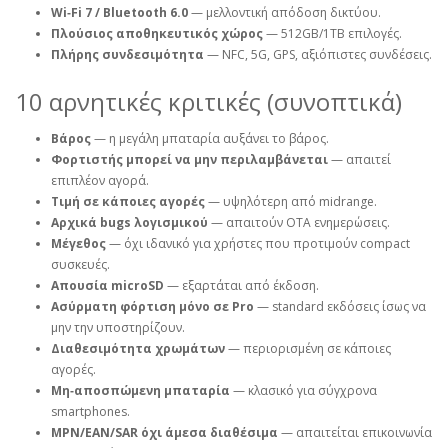
Wi‑Fi 7 / Bluetooth 6.0
— μελλοντική απόδοση δικτύου.
Πλούσιος αποθηκευτικός χώρος
— 512GB/1TB επιλογές.
Πλήρης συνδεσιμότητα
— NFC, 5G, GPS, αξιόπιστες συνδέσεις.
10 αρνητικές κριτικές (συνοπτικά)
Βάρος
— η μεγάλη μπαταρία αυξάνει το βάρος.
Φορτιστής μπορεί να μην περιλαμβάνεται
— απαιτεί
επιπλέον αγορά.
Τιμή σε κάποιες αγορές
— υψηλότερη από midrange.
Αρχικά bugs λογισμικού
— απαιτούν OTA ενημερώσεις.
Μέγεθος
— όχι ιδανικό για χρήστες που προτιμούν compact
συσκευές.
Απουσία microSD
— εξαρτάται από έκδοση.
Ασύρματη φόρτιση μόνο σε Pro
— standard εκδόσεις ίσως να
μην την υποστηρίζουν.
Διαθεσιμότητα χρωμάτων
— περιορισμένη σε κάποιες
αγορές.
Μη‑αποσπώμενη μπαταρία
— κλασικό για σύγχρονα
smartphones.
MPN/EAN/SAR όχι άμεσα διαθέσιμα
— απαιτείται επικοινωνία