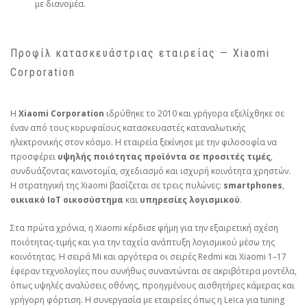
με διανομέα.
Προφίλ κατασκευάστριας εταιρείας — Xiaomi
Corporation
Η
Xiaomi Corporation
ιδρύθηκε το 2010 και γρήγορα εξελίχθηκε σε
έναν από τους κορυφαίους κατασκευαστές καταναλωτικής
ηλεκτρονικής στον κόσμο. Η εταιρεία ξεκίνησε με την φιλοσοφία να
προσφέρει
υψηλής ποιότητας προϊόντα σε προσιτές τιμές
,
συνδυάζοντας καινοτομία, σχεδιασμό και ισχυρή κοινότητα χρηστών.
Η στρατηγική της Xiaomi βασίζεται σε τρεις πυλώνες:
smartphones
,
οικιακό IoT οικοσύστημα
και
υπηρεσίες λογισμικού
.
Στα πρώτα χρόνια, η Xiaomi κέρδισε φήμη για την εξαιρετική σχέση
ποιότητας‑τιμής και για την ταχεία ανάπτυξη λογισμικού μέσω της
κοινότητας. Η σειρά Mi και αργότερα οι σειρές Redmi και Xiaomi 1–17
έφεραν τεχνολογίες που συνήθως συναντώνται σε ακριβότερα μοντέλα,
όπως υψηλές αναλύσεις οθόνης, προηγμένους αισθητήρες κάμερας και
γρήγορη φόρτιση. Η συνεργασία με εταιρείες όπως η Leica για tuning