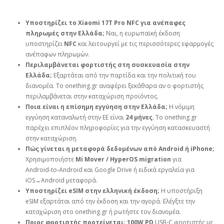
Υποστηρίζει το Xiaomi 17T Pro NFC για ανέπαφες
πληρωμές στην Ελλάδα;
Ναι, η ευρωπαϊκή έκδοση
υποστηρίζει
NFC
και λειτουργεί με τις περισσότερες εφαρμογές
ανέπαφων πληρωμών.
Περιλαμβάνεται φορτιστής στη συσκευασία στην
Ελλάδα;
Εξαρτάται από την παρτίδα και την πολιτική του
διανομέα. Το onething.gr αναφέρει ξεκάθαρα αν ο φορτιστής
περιλαμβάνεται στην καταχώριση προϊόντος.
Ποια είναι η επίσημη εγγύηση στην Ελλάδα;
Η νόμιμη
εγγύηση καταναλωτή στην ΕΕ είναι
24 μήνες
. Το onething.gr
παρέχει επιπλέον πληροφορίες για την εγγύηση κατασκευαστή
στην καταχώριση.
Πώς γίνεται η μεταφορά δεδομένων από Android ή iPhone;
Χρησιμοποιήστε
Mi Mover / HyperOS migration
για
Android‑to‑Android και Google Drive ή ειδικά εργαλεία για
iOS→Android μεταφορά.
Υποστηρίζει eSIM στην ελληνική έκδοση;
Η υποστήριξη
eSIM εξαρτάται από την έκδοση και την αγορά. Ελέγξτε την
καταχώριση στο onething.gr ή ρωτήστε τον διανομέα.
Ποιος φορτιστής προτείνεται;
100W PD
USB‑C φορτιστής με