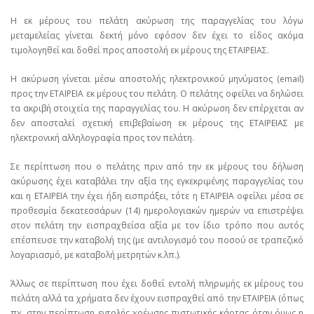
Η εκ μέρους του πελάτη ακύρωση της παραγγελίας του λόγω
μεταμελείας γίνεται δεκτή μόνο εφόσον δεν έχει το είδος ακόμα
τιμολογηθεί και δοθεί προς αποστολή εκ μέρους της ΕΤΑΙΡΕΙΑΣ.
Η ακύρωση γίνεται μέσω αποστολής ηλεκτρονικού μηνύματος (email)
προς την ΕΤΑΙΡΕΙΑ εκ μέρους του πελάτη. Ο πελάτης οφείλει να δηλώσει
τα ακριβή στοιχεία της παραγγελίας του. Η ακύρωση δεν επέρχεται αν
δεν αποσταλεί σχετική επιβεβαίωση εκ μέρους της ΕΤΑΙΡΕΙΑΣ με
ηλεκτρονική αλληλογραφία προς τον πελάτη.
Σε περίπτωση που ο πελάτης πριν από την εκ μέρους του δήλωση
ακύρωσης έχει καταβάλει την αξία της εγκεκριμένης παραγγελίας του
και η ΕΤΑΙΡΕΙΑ την έχει ήδη εισπράξει, τότε η ΕΤΑΙΡΕΙΑ οφείλει μέσα σε
προθεσμία δεκατεσσάρων (14) ημερολογιακών ημερών να επιστρέψει
στον πελάτη την εισπραχθείσα αξία με τον ίδιο τρόπο που αυτός
επέσπευσε την καταβολή της (με αντιλογισμό του ποσού σε τραπεζικό
λογαριασμό, με καταβολή μετρητών κ.λπ.).
Άλλως σε περίπτωση που έχει δοθεί εντολή πληρωμής εκ μέρους του
πελάτη αλλά τα χρήματα δεν έχουν εισπραχθεί από την ΕΤΑΙΡΕΙΑ (όπως
πχ. στην περίπτωση εντολής χρέωσης πιστωτικής κάρτας όταν όμως η