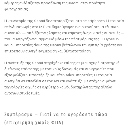
κάμερας ανέδειξε την προσήλωση της Xiaomi στην ποιότητα
φωτογραφίας.
Η καινοτομία της Xiaomi δεν περιορίζεται στα smartphones. Η εταιρεία
επένδυσε νωρίς στο
IoT
και δημιούργησε ένα οικοσύστημα έξυπνων
συσκευών — από έξυπνες λάμπες και κάμερες έως οικιακές συσκευές —
που συνεργάζονται αρμονικά μέσω της πλατφόρμας της. Η HyperOS
και οι υπηρεσίες cloud της Xiaomi βελτιώνουν την εμπειρία χρήστη και
επιτρέπουν συνεχή ενημέρωση και βελτιστοποίηση.
Η ανάπτυξη της Xiaomi στηρίχθηκε επίσης σε μια ισχυρή στρατηγική
διεθνούς επέκτασης, με τοπικούς διανομείς και συνεργασίες που
εξασφαλίζουν υποστήριξη και after‑sales υπηρεσίες. Η εταιρεία
συνεχίζει να επενδύει σε έρευνα και ανάπτυξη, με στόχο να φέρνει
τεχνολογίες αιχμής σε ευρύτερο κοινό, διατηρώντας παράλληλα
ανταγωνιστικές τιμές.
Συμπέρασμα — Γιατί να το αγοράσετε τώρα
(επιχείρηση χωρίς ΦΠΑ)