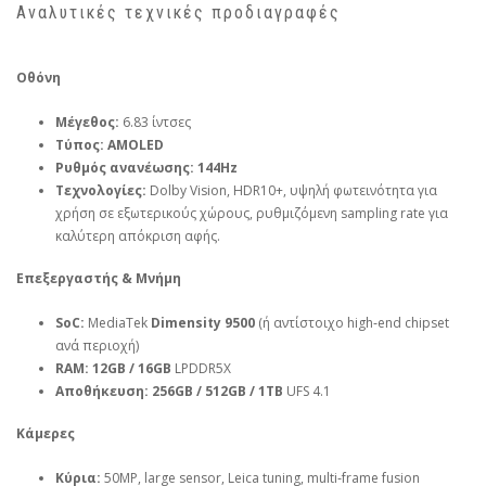
Αναλυτικές τεχνικές προδιαγραφές
Οθόνη
Μέγεθος:
6.83 ίντσες
Τύπος:
AMOLED
Ρυθμός ανανέωσης:
144Hz
Τεχνολογίες:
Dolby Vision, HDR10+, υψηλή φωτεινότητα για
χρήση σε εξωτερικούς χώρους, ρυθμιζόμενη sampling rate για
καλύτερη απόκριση αφής.
Επεξεργαστής & Μνήμη
SoC:
MediaTek
Dimensity 9500
(ή αντίστοιχο high‑end chipset
ανά περιοχή)
RAM:
12GB / 16GB
LPDDR5X
Αποθήκευση:
256GB / 512GB / 1TB
UFS 4.1
Κάμερες
Κύρια:
50MP, large sensor, Leica tuning, multi‑frame fusion