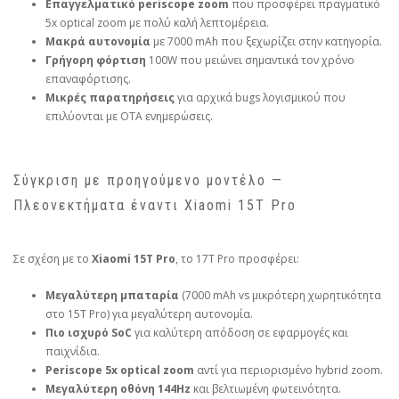
Επαγγελματικό periscope zoom
που προσφέρει πραγματικό
5x optical zoom με πολύ καλή λεπτομέρεια.
Μακρά αυτονομία
με 7000 mAh που ξεχωρίζει στην κατηγορία.
Γρήγορη φόρτιση
100W που μειώνει σημαντικά τον χρόνο
επαναφόρτισης.
Μικρές παρατηρήσεις
για αρχικά bugs λογισμικού που
επιλύονται με OTA ενημερώσεις.
Σύγκριση με προηγούμενο μοντέλο —
Πλεονεκτήματα έναντι Xiaomi 15T Pro
Σε σχέση με το
Xiaomi 15T Pro
, το 17T Pro προσφέρει:
Μεγαλύτερη μπαταρία
(7000 mAh vs μικρότερη χωρητικότητα
στο 15T Pro) για μεγαλύτερη αυτονομία.
Πιο ισχυρό SoC
για καλύτερη απόδοση σε εφαρμογές και
παιχνίδια.
Periscope 5x optical zoom
αντί για περιορισμένο hybrid zoom.
Μεγαλύτερη οθόνη 144Hz
και βελτιωμένη φωτεινότητα.