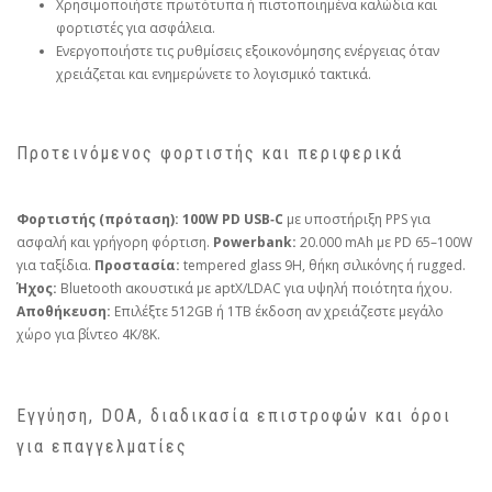
Χρησιμοποιήστε πρωτότυπα ή πιστοποιημένα καλώδια και
φορτιστές για ασφάλεια.
Ενεργοποιήστε τις ρυθμίσεις εξοικονόμησης ενέργειας όταν
χρειάζεται και ενημερώνετε το λογισμικό τακτικά.
Προτεινόμενος φορτιστής και περιφερικά
Φορτιστής (πρόταση):
100W PD USB‑C
με υποστήριξη PPS για
ασφαλή και γρήγορη φόρτιση.
Powerbank:
20.000 mAh με PD 65–100W
για ταξίδια.
Προστασία:
tempered glass 9H, θήκη σιλικόνης ή rugged.
Ήχος:
Bluetooth ακουστικά με aptX/LDAC για υψηλή ποιότητα ήχου.
Αποθήκευση:
Επιλέξτε 512GB ή 1TB έκδοση αν χρειάζεστε μεγάλο
χώρο για βίντεο 4K/8K.
Εγγύηση, DOA, διαδικασία επιστροφών και όροι
για επαγγελματίες