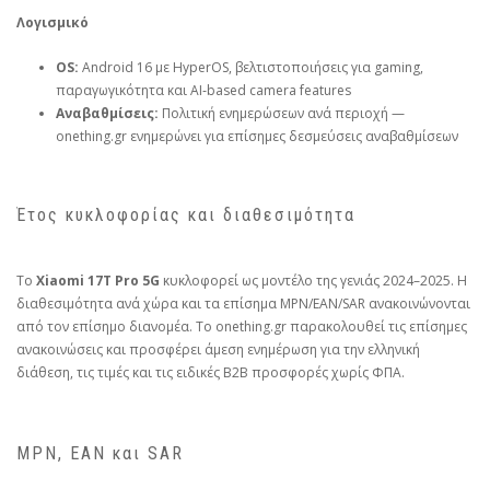
Λογισμικό
OS:
Android 16 με HyperOS, βελτιστοποιήσεις για gaming,
παραγωγικότητα και AI‑based camera features
Αναβαθμίσεις:
Πολιτική ενημερώσεων ανά περιοχή —
onething.gr ενημερώνει για επίσημες δεσμεύσεις αναβαθμίσεων
Έτος κυκλοφορίας και διαθεσιμότητα
Το
Xiaomi 17T Pro 5G
κυκλοφορεί ως μοντέλο της γενιάς 2024–2025. Η
διαθεσιμότητα ανά χώρα και τα επίσημα MPN/EAN/SAR ανακοινώνονται
από τον επίσημο διανομέα. Το onething.gr παρακολουθεί τις επίσημες
ανακοινώσεις και προσφέρει άμεση ενημέρωση για την ελληνική
διάθεση, τις τιμές και τις ειδικές B2B προσφορές χωρίς ΦΠΑ.
MPN, EAN και SAR