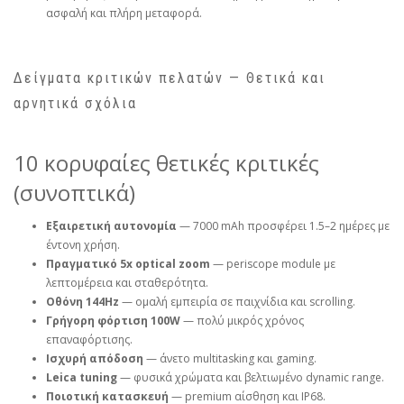
ασφαλή και πλήρη μεταφορά.
Δείγματα κριτικών πελατών — Θετικά και
αρνητικά σχόλια
10 κορυφαίες θετικές κριτικές
(συνοπτικά)
Εξαιρετική αυτονομία
— 7000 mAh προσφέρει 1.5–2 ημέρες με
έντονη χρήση.
Πραγματικό 5x optical zoom
— periscope module με
λεπτομέρεια και σταθερότητα.
Οθόνη 144Hz
— ομαλή εμπειρία σε παιχνίδια και scrolling.
Γρήγορη φόρτιση 100W
— πολύ μικρός χρόνος
επαναφόρτισης.
Ισχυρή απόδοση
— άνετο multitasking και gaming.
Leica tuning
— φυσικά χρώματα και βελτιωμένο dynamic range.
Ποιοτική κατασκευή
— premium αίσθηση και IP68.