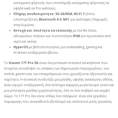
ενσύρματη φόρτιση, συν υποστήριξη ασύρματης φόρτισης σε
υψηλά watt σε Pro εκδόσεις.
Πλήρης συνδεσιμότητα
:
5G SA/NSA
,
Wi‑Fi 7
(όπου
υποστηρίζεται),
Bluetooth 6.0
,
NFC
για ανέπαφες πληρωμές
στην Ευρώπη.
Αντοχή και ποιότητα κατασκευής
με Gorilla Glass,
αλουμινένιο πλαίσιο και πιστοποίηση
IP68
για προστασία από
νερό και σκόνη.
HyperOS
με βελτιστοποιήσεις για multitasking, gaming και
AI‑driven επεξεργασία βίντεο.
Το
Xiaomi 17T Pro 5G
είναι ένα premium‑oriented smartphone που
στοχεύει να καλύψει τις ανάγκες των δημιουργών περιεχομένου, των
mobile gamers και των επαγγελματιών που χρειάζονται αξιοπιστία και
ταχύτητα. Η συσκευή συνδυάζει μια μεγάλη, υψηλής ανανέωσης οθόνη,
έναν ισχυρό επεξεργαστή, ένα σύστημα κάμερας με periscope zoom και
μια μπαταρία μεγάλης χωρητικότητας, όλα σε ένα στιβαρό και κομψό
σώμα. Το 17T Pro δεν είναι απλώς ένα τηλέφωνο· είναι ένα εργαλείο
παραγωγής που αντικαθιστά εξοπλισμό και απλοποιεί ροές εργασίας.