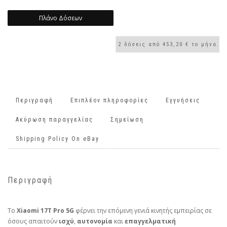
Πλάνο Δόσεων
Περιγραφή
Επιπλέον πληροφορίες
Εγγυήσεις
Ακύρωση παραγγελίας
Σημείωση
Shipping Policy On eBay
Περιγραφή
Το
Xiaomi 17T Pro 5G
φέρνει την επόμενη γενιά κινητής εμπειρίας σε
όσους απαιτούν
ισχύ
,
αυτονομία
και
επαγγελματική