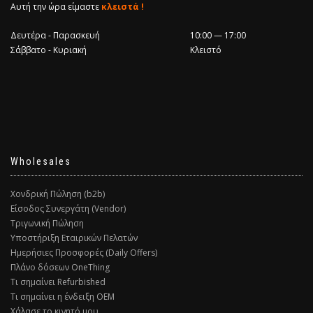
Αυτή την ώρα είμαστε
κλειστά !
Δευτέρα - Παρασκευή
10:00 — 17:00
Σάββατο - Κυριακή
Κλειστό
Wholesales
Χονδρική Πώληση (b2b)
Είσοδος Συνεργάτη (Vendor)
Τριγωνική Πώληση
Υποστήριξη Εταιρικών Πελατών
Ημερήσιες Προσφορές (Daily Offers)
Πλάνο δόσεων OneThing
Τι σημαίνει Refurbished
Τι σημαίνει η ένδειξη ΟΕΜ
Χάλασε το κινητό μου