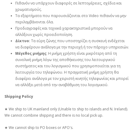
Πιθανόν να υπάρχουν διαφορές σε λεπτομέρειες, σχέδια και
χρωματισμούς.
Τα εξαρτήματα που παρουσιάζονται στο Video πιθανόν να μην
περιλαμβάνονται όλα.
Προδιαγραφές και τεχνικά χαρακτηριστικά μπορούν να
αλλάξουν χωρίς προειδοποίηση.
Δίκτυο:
Τα εύρη ζώνης που υποστηρίζει η συσκευή ενδέχεται
να διαφέρουν ανάλογα με την περιοχή ή τον πάροχο υπηρεσιών.
Μέγεθος μνήμης
: Η μνήμη χρήστη είναι μικρότερη από τη
συνολική μνήμη λόγω της αποθήκευσης του λειτουργικού
συστήματος και του λογισμικού που χρησιμοποιείται για τη
λειτουργία του τηλεφώνου. Η πραγματική μνήμη χρήστη θα
διαφέρει ανάλογα με τον χειριστή κινητής τηλεφωνίας και μπορεί
να αλλάξει μετά από την αναβάθμιση του λογισμικού.
Shipping Policy
★ We ship to UK mainland only (Unable to ship to islands and N. Ireland).
We cannot combine shipping and there is no local pick up.
★ We cannot ship to PO boxes or APO's.