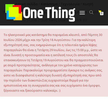
στο
Αρχική σελίδα
/
Κατάστημα
/
Τεχνολογία
/
Κινητή
περιεχόμενο
Τηλεφωνία
/
Κινητά Τηλέφωνα
/
Xiaomi Smartphones
/ Xiaomi 15
Εναλλαγή
0
πλοήγησης
5G 512GB (12GB Ram) Dual-Sim Black EU
Το ηλεκτρονικό μας κατάστημα θα παραμείνει κλειστό, από Πέμπτη 30
Ιουλίου 2026 μέχρι και την Τρίτη 18 Αυγούστου. Για την καλύτερη
εξυπηρέτησή σας, σας ενημερώνουμε ότι η τελευταία ημέρα λήψης
παραγγελιών θα είναι η Τετάρτη 29 Ιουλίου, έως τις 15:00 μ.μ., ώστε να
είναι δυνατή η προετοιμασία και η εκτέλεσή τους.Οι αποστολές θα
επανεκκινήσουν τη Τετάρτη 19 Αυγούστου και θα πραγματοποιούνται
με σειρά προτεραιότητας, ανάλογα με τον χρόνο καταχώρισης των
παραγγελιών. Παρακαλούμε προγραμματίστε έγκαιρα τις ανάγκες σας,
ώστε να διασφαλιστεί η καλύτερη δυνατή εξυπηρέτησή σας πριν από
την περίοδο των διακοπών.Σας ευχαριστούμε θερμά για την
εμπιστοσύνη και τη συνεργασία σας και σας ευχόμαστε ένα όμορφο,
ξέγνοιαστο και ξεκούραστο καλοκαίρι. :)