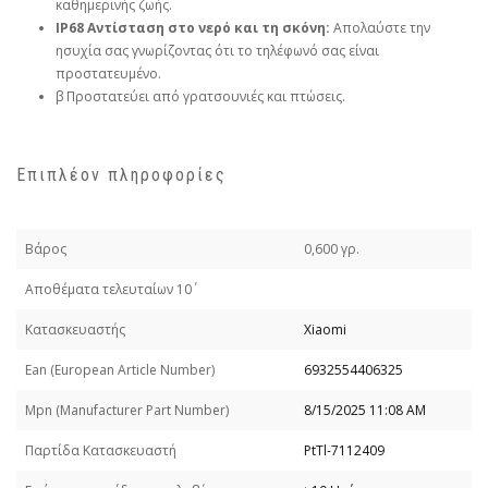
καθημερινής ζωής.
IP68 Αντίσταση στο νερό και τη σκόνη:
Απολαύστε την
ησυχία σας γνωρίζοντας ότι το τηλέφωνό σας είναι
προστατευμένο.
β Προστατεύει από γρατσουνιές και πτώσεις.
Επιπλέον πληροφορίες
Βάρος
0,600 γρ.
Απoθέματα τελευταίων 10΄
Κατασκευαστής
Xiaomi
Εan (European Article Number)
6932554406325
Mpn (Manufacturer Part Number)
8/15/2025 11:08 AM
Παρτίδα Κατασκευαστή
PtTl-7112409