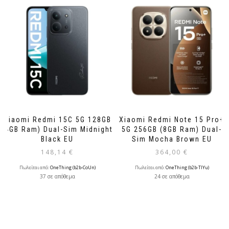
Xiaomi Redmi 15C 5G 128GB
Xiaomi Redmi Note 15 Pro+
(4GB Ram) Dual-Sim Midnight
5G 256GB (8GB Ram) Dual-
Black EU
Sim Mocha Brown EU
148,14
€
364,00
€
Πωλείται από:
OneThing (b2b-CoUn)
Πωλείται από:
OneThing (b2b-TlYu)
37 σε απόθεμα
24 σε απόθεμα