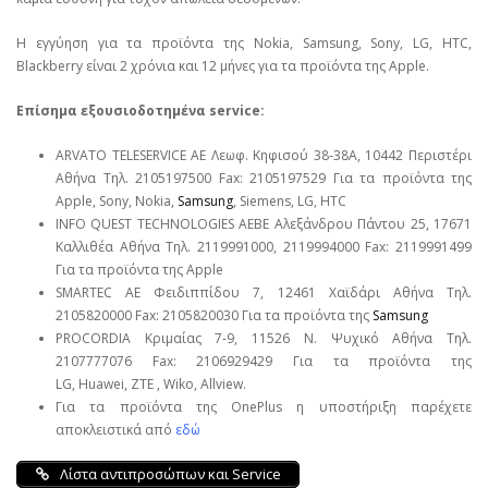
Η εγγύηση για τα προϊόντα της Nokia, Samsung, Sony, LG, HTC,
Blackberry είναι 2 χρόνια και 12 μήνες για τα προϊόντα της Apple.
Επίσημα εξουσιοδοτημένα service:
ARVATO TELESERVICE ΑΕ Λεωφ. Κηφισού 38-38Α, 10442 Περιστέρι
Αθήνα Τηλ. 2105197500 Fax: 2105197529 Για τα προϊόντα της
Apple, Sony, Nokia,
Samsung
, Siemens, LG, HTC
INFO QUEST TECHNOLOGIES ΑΕΒΕ Αλεξάνδρου Πάντου 25, 17671
Καλλιθέα Αθήνα Τηλ. 2119991000, 2119994000 Fax: 2119991499
Για τα προϊόντα της Apple
SMARTEC ΑΕ Φειδιππίδου 7, 12461 Χαϊδάρι Αθήνα Τηλ.
2105820000 Fax: 2105820030 Για τα προϊόντα της
Samsung
PROCORDIA Κριμαίας 7-9, 11526 Ν. Ψυχικό Αθήνα Τηλ.
2107777076 Fax: 2106929429 Για τα προϊόντα της
LG, Huawei, ΖΤΕ , Wiko, Allview.
Για τα προϊόντα της OnePlus η υποστήριξη παρέχετε
αποκλειστικά από
εδώ
Λίστα αντιπροσώπων και Service