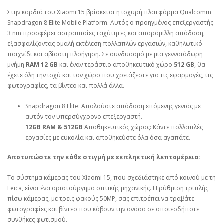
Στην καρδιά του Xiaomi 15 βρίσκεται η ισχυρή πλατφόρμα Qualcomm
Snapdragon 8 Elite Mobile Platform. Αυτός ο προηγμένος επεξεργαστής
3 nm προσφέρει αστραπιαίες ταχύτητες και απαράμιλλη απόδοση,
εξασφαλίζοντας ομαλή εκτέλεση πολλαπλών εργασιών, καθηλωτικό
παιχνίδι και αβίαστη πλοήγηση. Σε συνδυασμό με μια γενναιόδωρη
μνήμη
RAM 12 GB
και έναν τεράστιο αποθηκευτικό χώρο
512 GB
, θα
έχετε όλη την ισχύ και τον χώρο που χρειάζεστε για τις εφαρμογές, τις
φωτογραφίες, τα βίντεο και πολλά άλλα.
Snapdragon 8 Elite: Απολαύστε απόδοση επόμενης γενιάς με
αυτόν τον υπερσύγχρονο επεξεργαστή.
12GB RAM & 512GB
Αποθηκευτικός χώρος: Κάντε πολλαπλές
εργασίες με ευκολία και αποθηκεύστε όλα όσα αγαπάτε.
Αποτυπώστε την κάθε στιγμή με εκπληκτική λεπτομέρεια:
Το σύστημα κάμερας του Xiaomi 15, που σχεδιάστηκε από κοινού με τη
Leica, είναι ένα αριστούργημα οπτικής μηχανικής. Η ρύθμιση τριπλής
πίσω κάμερας, με τρεις φακούς 50MP, σας επιτρέπει να τραβάτε
φωτογραφίες και βίντεο που κόβουν την ανάσα σε οποιεσδήποτε
συνθήκες φωτισμού.