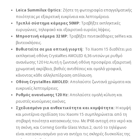
Leica Summilux Optics:
Ζήστε τη φωτογραφία επαγγελματικής
ποιότητας με εξαιρετική ευκρίνεια και λεπτομέρεια.
Τριπλό σύστημα κάμερας 50MP:
Τραβήξτε εκπληκτικές
ευρυγώνιες, τηλεφακό και εξαιρετικά ευρείες λήψεις.
Μπροστινή κάμερα 32 MP:
Τραβήξτε πεντακάθαρες selfies και
βιντεοκλήσεις.
Βυθιστείτε σε μια οπτική γιορτή:
Το Xiaomi 15 διαθέτει μια
εκπληκτική οθόνη CrystalRes AMOLED 6,36 ιντσών με ρυθμό
ανανέωσης 120 Hz.Αυτή η ζωντανή οθόνη προσφέρει εξαιρετική
χρωματική ακρίβεια, βαθιές αντιθέσεις και ομαλά γραφικά,
κάνοντας κάθε αλληλεπίδραση απόλαυση.
Οθόνη CrystalRes AMOLED:
Απολαύστε ζωντανά χρώματα και
ευκρινείς λεπτομέρειες.
Ρυθμός ανανέωσης 120 Hz:
Απολαύστε ομαλή κύλιση και
ρευστές κινούμενες εικόνες.
Σχεδιασμένο για ανθεκτικότητα και κομψότητα:
Η κομψή
και μοντέρνα σχεδίαση του Xiaomi 15 συμπληρώνεται από τη
στιβαρή ποιότητα κατασκευής του. Με IP68 αντοχή στο νερό και
τη σκόνη, και Corning Gorilla Glass Victus 2, αυτό το τηλέφωνο
είναι κατασκευασμένο για να αντέχει τις σκληρές δυσκολίες της