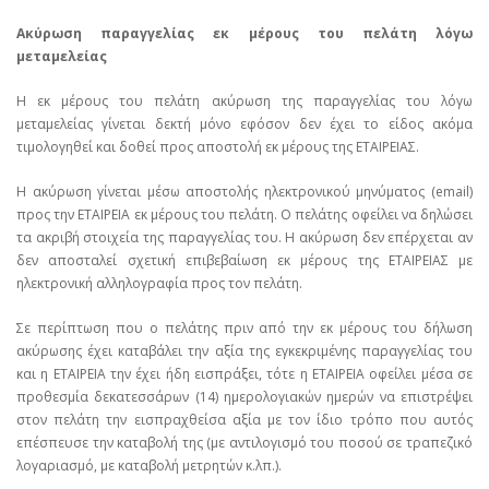
Ακύρωση παραγγελίας εκ μέρους του πελάτη λόγω
μεταμελείας
Η εκ μέρους του πελάτη ακύρωση της παραγγελίας του λόγω
μεταμελείας γίνεται δεκτή μόνο εφόσον δεν έχει το είδος ακόμα
τιμολογηθεί και δοθεί προς αποστολή εκ μέρους της ΕΤΑΙΡΕΙΑΣ.
Η ακύρωση γίνεται μέσω αποστολής ηλεκτρονικού μηνύματος (email)
προς την ΕΤΑΙΡΕΙΑ εκ μέρους του πελάτη. Ο πελάτης οφείλει να δηλώσει
τα ακριβή στοιχεία της παραγγελίας του. Η ακύρωση δεν επέρχεται αν
δεν αποσταλεί σχετική επιβεβαίωση εκ μέρους της ΕΤΑΙΡΕΙΑΣ με
ηλεκτρονική αλληλογραφία προς τον πελάτη.
Σε περίπτωση που ο πελάτης πριν από την εκ μέρους του δήλωση
ακύρωσης έχει καταβάλει την αξία της εγκεκριμένης παραγγελίας του
και η ΕΤΑΙΡΕΙΑ την έχει ήδη εισπράξει, τότε η ΕΤΑΙΡΕΙΑ οφείλει μέσα σε
προθεσμία δεκατεσσάρων (14) ημερολογιακών ημερών να επιστρέψει
στον πελάτη την εισπραχθείσα αξία με τον ίδιο τρόπο που αυτός
επέσπευσε την καταβολή της (με αντιλογισμό του ποσού σε τραπεζικό
λογαριασμό, με καταβολή μετρητών κ.λπ.).