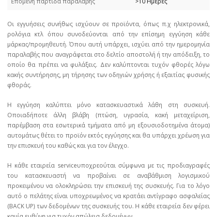
Επόμενη παρτίδα παραλαβής
>10 Ημέρες
Οι εγγυήσεις συνήθως ισχύουν σε προϊόντα, όπως π.χ ηλεκτρονικά,
ρολόγια κτλ όπου συνοδεύονται από την επίσημη εγγύηση κάθε
μάρκας/προμηθευτή. Όπου αυτή υπάρχει, ισχύει από την ημερομηνία
παραλαβής που αναγράφεται στο δελτίο αποστολή ή την απόδειξη, το
οποίο θα πρέπει να φυλάξεις. Δεν καλύπτονται τυχόν φθορές λόγω
κακής συντήρησης, μη τήρησης των οδηγιών χρήσης ή εξαιτίας φυσικής
φθοράς.
Η εγγύηση καλύπτει μόνο κατασκευαστικά λάθη στη συσκευή.
Οποιαδήποτε άλλη βλάβη (πτώση, υγρασία, κακή μεταχείριση,
παρέμβαση στα εσωτερικά τμήματα από μη εξουσιοδοτημένα άτομα)
αυτομάτως θέτει το προϊόν εκτός εγγύησης και θα υπάρχει χρέωση για
την επισκευή του καθώς και για τον έλεγχο.
Η κάθε εταιρεία serviceυποχρεούται σύμφωνα με τις προδιαγραφές
του κατασκευαστή να προβαίνει σε αναβάθμιση λογισμικού
προκειμένου να ολοκληρώσει την επισκευή της συσκευής. Για το λόγο
αυτό ο πελάτης είναι υποχρεωμένος να κρατάει αντίγραφο ασφαλείας
(BACK UP) των δεδομένων της συσκευής του. Η κάθε εταιρεία δεν φέρει
καμία ευθύνη για τυχόν απώλεια δεδομένων.