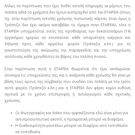
Άλλως σε περίπτωση που έχει δοθεί εντολή πληρωμής εκ μέρους του
πελάτη αλλά τα χρήματα δεν έχουν εισπραχθεί από την ΕΤΑΙΡΕΙΑ (όπως
πχ. στην περίπτωση εντολής χρέωσης πιστωτικής κάρτας όταν όμως η
Τράπεζα δεν έχει ακόμα καταβάλει το τίμημα στην ΕΤΑΙΡΕΙΑ), τότε η
ΕΤΑΙΡΕΙΑ υποχρεούται εντός της προθεσμίας των δεκατεσσάρων (14)
εργασίμων ημερών να επισπεύσει κάθε απαραίτητη ενέργεια και
δήλωση προς κάθε αρμόδιο φορέα (Τράπεζα κ.λπ.) για τη
γνωστοποίηση της ακύρωσης της παραγγελίας και την υποχρέωση
απόδοσης κάθε χρεωθέντος σε βάρος του πελάτη ποσού.
Στην περίπτωση αυτή η ΕΤΑΙΡΕΙΑ θεωρείται ότι έχει εκπληρώσει
σύννομα τις υποχρεώσεις της, και η αναίρεση κάθε χρέωσης θα γίνει με
βάση τους όρους της σύμβασης που συνδέει τον πελάτη με τον τρίτο
αυτό φορέα (Τράπεζα κ.λπ.) και η ΕΤΑΙΡΕΙΑ δεν φέρει καμία ευθύνη
σχετικά με το χρόνο επιστροφής ή αντιλογισμού κάθε σχετικής
χρέωσης.
Οι Φωτογραφίες και Video που εμφανίζονται εδώ είναι μόνο για
αντιπροσωπευτικό σκοπό, η πραγματική μπορεί να διαφέρει.
Η διαθεσιμότητα μοντέλου μπορεί να διαφέρει από τοποθεσία
σε τοποθεσία.