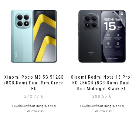
Xiaomi Poco M8 5G 512GB
Xiaomi Redmi Note 15 Pro+
(8GB Ram) Dual-Sim Green
5G 256GB (8GB Ram) Dual-
EU
Sim Midnight Black EU
270,77
€
389,55
€
Πωλείται από:
OneThing (b2b-XiFq)
Πωλείται από:
OneThing (b2b-XiFq)
5 σε απόθεμα
5 σε απόθεμα