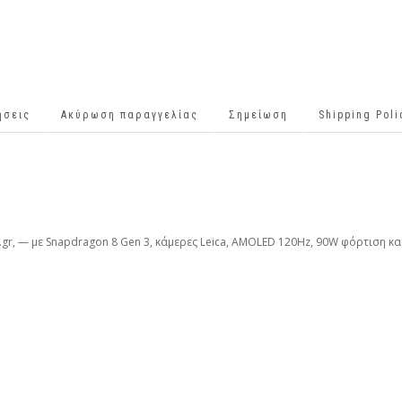
ήσεις
Ακύρωση παραγγελίας
Σημείωση
Shipping Pol
gr, — με Snapdragon 8 Gen 3, κάμερες Leica, AMOLED 120Hz, 90W φόρτιση κα