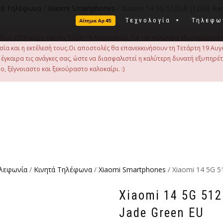
τά Τηλέφωνα
/
Xiaomi Smartphones
/ Xiaomi 14 5G 512GB (12GB Ram
Τεχνολογία
Τηλεφω
λίου 2026 μέχρι και την Τρίτη 18 Αυγούστου. Για την καλύτερη εξυπηρέτησή 
οιμασία και η εκτέλεσή τους.Οι αποστολές θα επανεκκινήσουν τη Τετάρτη 19
γκαιρα τις ανάγκες σας, ώστε να διασφαλιστεί η καλύτερη δυνατή εξυπηρέ
, ξέγνοιαστο και ξεκούραστο καλοκαίρι. :)
ηλεφωνία
/
Κινητά Τηλέφωνα
/
Xiaomi Smartphones
/ Xiaomi 14 5G 
Xiaomi 14 5G 51
Jade Green EU