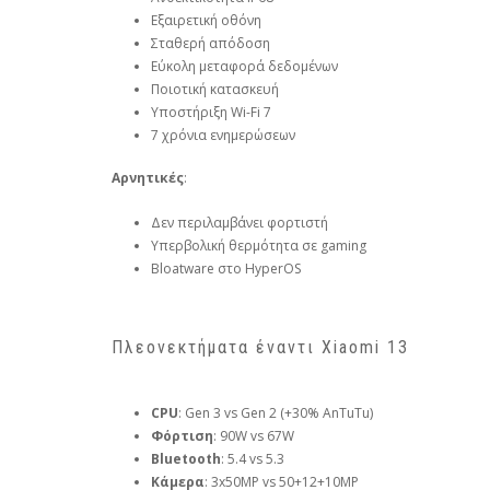
Εξαιρετική οθόνη
Σταθερή απόδοση
Εύκολη μεταφορά δεδομένων
Ποιοτική κατασκευή
Υποστήριξη Wi-Fi 7
7 χρόνια ενημερώσεων
Αρνητικές
:
Δεν περιλαμβάνει φορτιστή
Υπερβολική θερμότητα σε gaming
Bloatware στο HyperOS
Πλεονεκτήματα έναντι Xiaomi 13
CPU
: Gen 3 vs Gen 2 (+30% AnTuTu)
Φόρτιση
: 90W vs 67W
Bluetooth
: 5.4 vs 5.3
Κάμερα
: 3x50MP vs 50+12+10MP