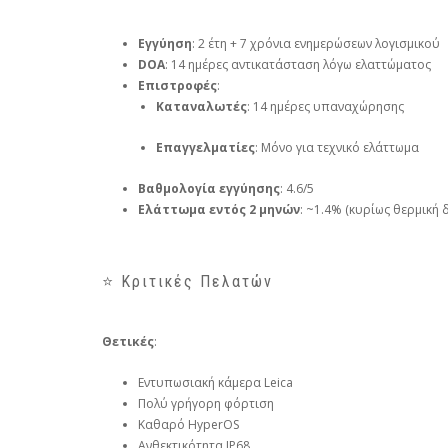
Εγγύηση
: 2 έτη + 7 χρόνια ενημερώσεων λογισμικού
DOA
: 14 ημέρες αντικατάσταση λόγω ελαττώματος
Επιστροφές
:
Καταναλωτές
: 14 ημέρες υπαναχώρησης
Επαγγελματίες
: Μόνο για τεχνικό ελάττωμα
Βαθμολογία εγγύησης
: 4.6/5
Ελάττωμα εντός 2 μηνών
: ~1.4% (κυρίως θερμική 
⭐ Κριτικές Πελατών
Θετικές
:
Εντυπωσιακή κάμερα Leica
Πολύ γρήγορη φόρτιση
Καθαρό HyperOS
Ανθεκτικότητα IP68