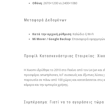
Οθόνη
: 2670×1200 vs 2400×1080
Μεταφορά Δεδομένων
Κατά την αρχική ρύθμιση
: Καλώδιο ή Wi-Fi
Mi Mover / Google Backup
: Επαναφορά εφαρμογών
Προφίλ Κατασκευάστριας Εταιρείας: Xiao
Η Xiaomi ιδρύθηκε το 2010 στο Πεκίνο από τον Lei Jun και
προσφέρει smartphones, IoT συσκευές και έξυπνες λύσεις 
παρουσία σε πάνω από 100 χώρες και κατατάσσεται στις κο
κάμερα και την εμπειρία χρήσης.
Συμπέρασμα: Γιατί να το αγοράσεις τώρα 