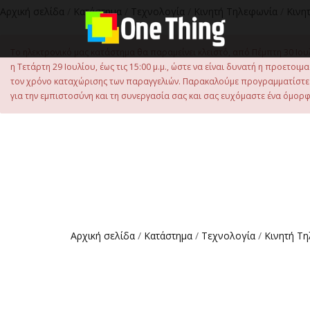
Αρχική σελίδα
/
Κατάστημα
/
Τεχνολογία
/
Κινητή Τηλεφωνία
/
Κινη
Το ηλεκτρονικό μας κατάστημα θα παραμείνει κλειστό, από Πέμπτη 30 Ιου
η Τετάρτη 29 Ιουλίου, έως τις 15:00 μ.μ., ώστε να είναι δυνατή η προετ
τον χρόνο καταχώρισης των παραγγελιών. Παρακαλούμε προγραμματίστε έ
για την εμπιστοσύνη και τη συνεργασία σας και σας ευχόμαστε ένα όμορφο
Αρχική σελίδα
/
Κατάστημα
/
Τεχνολογία
/
Κινητή Τ