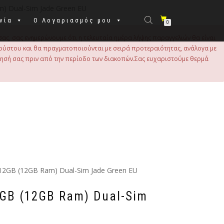
) Dual-Sim Jade Green EU
νία
Ο Λογαριασμός μου
0
σας, σας ενημερώνουμε ότι η τελευταία ημέρα λήψης παραγγελιών θα είναι
 Αυγούστου και θα πραγματοποιούνται με σειρά προτεραιότητας, ανάλογα με
τησή σας πριν από την περίοδο των διακοπών.Σας ευχαριστούμε θερμά
512GB (12GB Ram) Dual-Sim Jade Green EU
2GB (12GB Ram) Dual-Sim