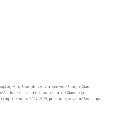
οσμίως. Με φιλοσοφία «καινοτομία για όλους», η Xiaomi
AI, cloud και smart οικοσυστήματα. Η Xiaomi έχει
 εταιρείας για το 2024–2025, με έμφαση στην απόδοση, την