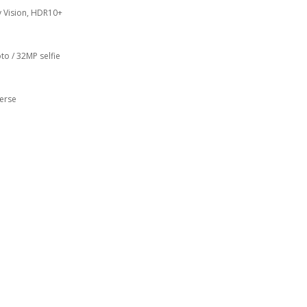
 Vision, HDR10+
to / 32MP selfie
erse