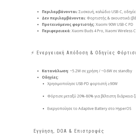
Περιλαμβάνονται
: Συσκευή, καλώδιο USB-C, οδηγί
Δεν περιλαμβάνονται
: Φορτιστής & ακουστικά (β
Προτεινόμενος φορτιστής
: Xiaomi 90W USB-C PD
Περιφερειακά
: Xiaomi Buds 4 Pro, Xiaomi Wireless
⚡ Ενεργειακή Απόδοση & Οδηγίες Φόρτισ
Κατανάλωση
: ~5.2W σε χρήση / ~0.6W σε standby
Οδηγίες
:
Χρησιμοποίησε USB-PD φορτιστή ≥90W
Φόρτισε μεταξύ 20%-80% για βέλτιστη διάρκεια 
Ενεργοποίησε το Adaptive Battery στο HyperOS
️ Εγγύηση, DOA & Επιστροφές