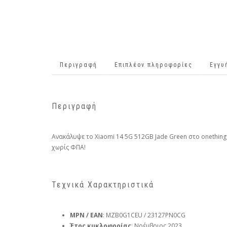
Περιγραφή
Επιπλέον πληροφορίες
Εγγυ
Περιγραφή
Ανακάλυψε το Xiaomi 14 5G 512GB Jade Green στο onething.
χωρίς ΦΠΑ!
Τεχνικά Χαρακτηριστικά
MPN / EAN
: MZB0G1CEU / 23127PN0CG
Έτος κυκλοφορίας
: Νοέμβριος 2023