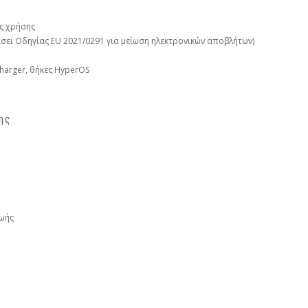
ες χρήσης
άσει Οδηγίας EU 2021/0291 για μείωση ηλεκτρονικών αποβλήτων)
 Charger, θήκες HyperOS
ης
ζωής