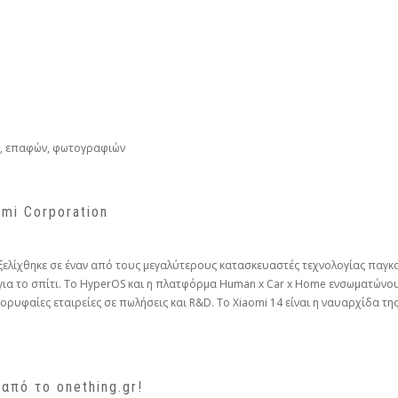
, επαφών, φωτογραφιών
mi Corporation
 εξελίχθηκε σε έναν από τους μεγαλύτερους κατασκευαστές τεχνολογίας παγκ
για το σπίτι. Το HyperOS και η πλατφόρμα Human x Car x Home ενσωματώνουν 
ρυφαίες εταιρείες σε πωλήσεις και R&D. Το Xiaomi 14 είναι η ναυαρχίδα της
από το onething.gr!