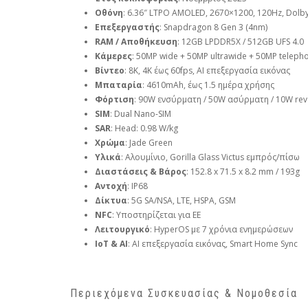
Οθόνη
: 6.36″ LTPO AMOLED, 2670×1200, 120Hz, Dolby
Επεξεργαστής
: Snapdragon 8 Gen 3 (4nm)
RAM / Αποθήκευση
: 12GB LPDDR5X / 512GB UFS 4.0
Κάμερες
: 50MP wide + 50MP ultrawide + 50MP telepho
Βίντεο
: 8K, 4K έως 60fps, AI επεξεργασία εικόνας
Μπαταρία
: 4610mAh, έως 1.5 ημέρα χρήσης
Φόρτιση
: 90W ενσύρματη / 50W ασύρματη / 10W rev
SIM
: Dual Nano-SIM
SAR
: Head: 0.98 W/kg
Χρώμα
: Jade Green
Υλικά
: Αλουμίνιο, Gorilla Glass Victus εμπρός/πίσω
Διαστάσεις & Βάρος
: 152.8 x 71.5 x 8.2 mm / 193g
Αντοχή
: IP68
Δίκτυα
: 5G SA/NSA, LTE, HSPA, GSM
NFC
: Υποστηρίζεται για ΕΕ
Λειτουργικό
: HyperOS με 7 χρόνια ενημερώσεων
IoT & AI
: AI επεξεργασία εικόνας, Smart Home Sync
Περιεχόμενα Συσκευασίας & Νομοθεσία