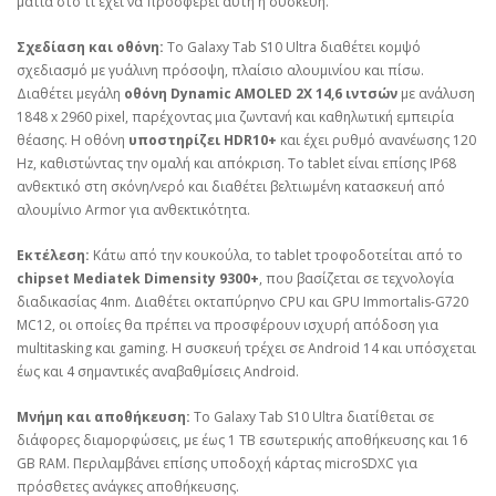
ματιά στο τι έχει να προσφέρει αυτή η συσκευή.
Σχεδίαση και οθόνη:
Το Galaxy Tab S10 Ultra διαθέτει κομψό
σχεδιασμό με γυάλινη πρόσοψη, πλαίσιο αλουμινίου και πίσω.
Διαθέτει μεγάλη
οθόνη Dynamic AMOLED 2X 14,6 ιντσών
με ανάλυση
1848 x 2960 pixel, παρέχοντας μια ζωντανή και καθηλωτική εμπειρία
θέασης. Η οθόνη
υποστηρίζει HDR10+
και έχει ρυθμό ανανέωσης 120
Hz, καθιστώντας την ομαλή και απόκριση. Το tablet είναι επίσης IP68
ανθεκτικό στη σκόνη/νερό και διαθέτει βελτιωμένη κατασκευή από
αλουμίνιο Armor για ανθεκτικότητα.
Εκτέλεση:
Κάτω από την κουκούλα, το tablet τροφοδοτείται από το
chipset Mediatek Dimensity 9300+
, που βασίζεται σε τεχνολογία
διαδικασίας 4nm. Διαθέτει οκταπύρηνο CPU και GPU Immortalis-G720
MC12, οι οποίες θα πρέπει να προσφέρουν ισχυρή απόδοση για
multitasking και gaming. Η συσκευή τρέχει σε Android 14 και υπόσχεται
έως και 4 σημαντικές αναβαθμίσεις Android.
Μνήμη και αποθήκευση:
Το Galaxy Tab S10 Ultra διατίθεται σε
διάφορες διαμορφώσεις, με έως 1 TB εσωτερικής αποθήκευσης και 16
GB RAM. Περιλαμβάνει επίσης υποδοχή κάρτας microSDXC για
πρόσθετες ανάγκες αποθήκευσης.