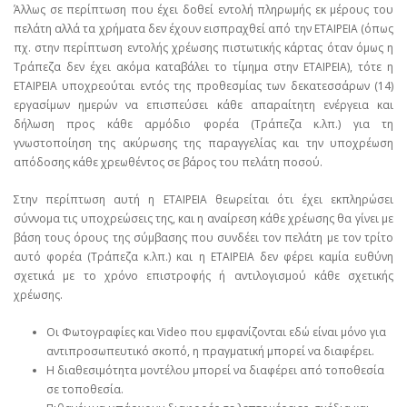
Άλλως σε περίπτωση που έχει δοθεί εντολή πληρωμής εκ μέρους του
πελάτη αλλά τα χρήματα δεν έχουν εισπραχθεί από την ΕΤΑΙΡΕΙΑ (όπως
πχ. στην περίπτωση εντολής χρέωσης πιστωτικής κάρτας όταν όμως η
Τράπεζα δεν έχει ακόμα καταβάλει το τίμημα στην ΕΤΑΙΡΕΙΑ), τότε η
ΕΤΑΙΡΕΙΑ υποχρεούται εντός της προθεσμίας των δεκατεσσάρων (14)
εργασίμων ημερών να επισπεύσει κάθε απαραίτητη ενέργεια και
δήλωση προς κάθε αρμόδιο φορέα (Τράπεζα κ.λπ.) για τη
γνωστοποίηση της ακύρωσης της παραγγελίας και την υποχρέωση
απόδοσης κάθε χρεωθέντος σε βάρος του πελάτη ποσού.
Στην περίπτωση αυτή η ΕΤΑΙΡΕΙΑ θεωρείται ότι έχει εκπληρώσει
σύννομα τις υποχρεώσεις της, και η αναίρεση κάθε χρέωσης θα γίνει με
βάση τους όρους της σύμβασης που συνδέει τον πελάτη με τον τρίτο
αυτό φορέα (Τράπεζα κ.λπ.) και η ΕΤΑΙΡΕΙΑ δεν φέρει καμία ευθύνη
σχετικά με το χρόνο επιστροφής ή αντιλογισμού κάθε σχετικής
χρέωσης.
Οι Φωτογραφίες και Video που εμφανίζονται εδώ είναι μόνο για
αντιπροσωπευτικό σκοπό, η πραγματική μπορεί να διαφέρει.
Η διαθεσιμότητα μοντέλου μπορεί να διαφέρει από τοποθεσία
σε τοποθεσία.