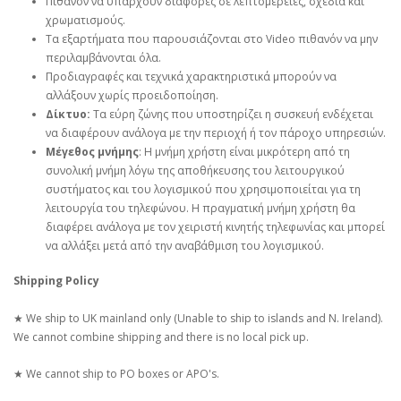
Πιθανόν να υπάρχουν διαφορές σε λεπτομέρειες, σχέδια και
χρωματισμούς.
Τα εξαρτήματα που παρουσιάζονται στο Video πιθανόν να μην
περιλαμβάνονται όλα.
Προδιαγραφές και τεχνικά χαρακτηριστικά μπορούν να
αλλάξουν χωρίς προειδοποίηση.
Δίκτυο:
Τα εύρη ζώνης που υποστηρίζει η συσκευή ενδέχεται
να διαφέρουν ανάλογα με την περιοχή ή τον πάροχο υπηρεσιών.
Μέγεθος μνήμης
: Η μνήμη χρήστη είναι μικρότερη από τη
συνολική μνήμη λόγω της αποθήκευσης του λειτουργικού
συστήματος και του λογισμικού που χρησιμοποιείται για τη
λειτουργία του τηλεφώνου. Η πραγματική μνήμη χρήστη θα
διαφέρει ανάλογα με τον χειριστή κινητής τηλεφωνίας και μπορεί
να αλλάξει μετά από την αναβάθμιση του λογισμικού.
Shipping Policy
★ We ship to UK mainland only (Unable to ship to islands and N. Ireland).
We cannot combine shipping and there is no local pick up.
★ We cannot ship to PO boxes or APO's.