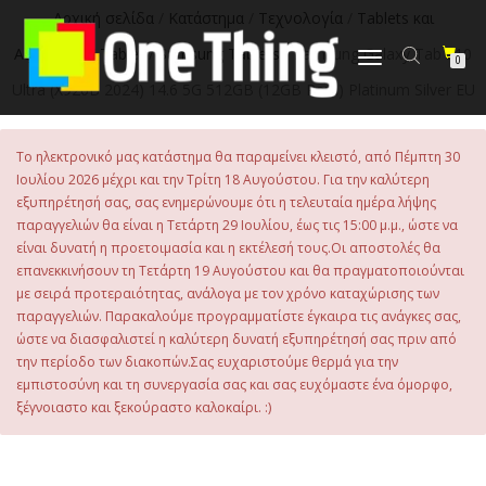
στο
Αρχική σελίδα
/
Κατάστημα
/
Τεχνολογία
/
Tablets και
περιεχόμενο
Αξεσουάρ
/
Tablet
/
Samsung Tablets
/ Samsung Galaxy Tab S10
Εναλλαγή
0
πλοήγησης
Ultra (X926B 2024) 14.6 5G 512GB (12GB Ram) Platinum Silver EU
Το ηλεκτρονικό μας κατάστημα θα παραμείνει κλειστό, από Πέμπτη 30
Ιουλίου 2026 μέχρι και την Τρίτη 18 Αυγούστου. Για την καλύτερη
εξυπηρέτησή σας, σας ενημερώνουμε ότι η τελευταία ημέρα λήψης
παραγγελιών θα είναι η Τετάρτη 29 Ιουλίου, έως τις 15:00 μ.μ., ώστε να
είναι δυνατή η προετοιμασία και η εκτέλεσή τους.Οι αποστολές θα
επανεκκινήσουν τη Τετάρτη 19 Αυγούστου και θα πραγματοποιούνται
με σειρά προτεραιότητας, ανάλογα με τον χρόνο καταχώρισης των
παραγγελιών. Παρακαλούμε προγραμματίστε έγκαιρα τις ανάγκες σας,
ώστε να διασφαλιστεί η καλύτερη δυνατή εξυπηρέτησή σας πριν από
την περίοδο των διακοπών.Σας ευχαριστούμε θερμά για την
εμπιστοσύνη και τη συνεργασία σας και σας ευχόμαστε ένα όμορφο,
ξέγνοιαστο και ξεκούραστο καλοκαίρι. :)