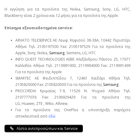
Η εγγύηση για τα προϊόντα της Nokia, Samsung, Sony, LG, HTC,
Blackberry είναι 2 χρόνια και 12 μήνες για τα προϊόντα της Apple.
Επίσημα εξουσιοδοτημένα service:
ARVATO TELESERVICE ΑΕ Λεωφ. Κηφισού 38-38Α, 10442 Περιστέρι
Αθήνα Τηλ. 2105197500 Fax: 2105197529 Για τα προϊόντα της
Apple, Sony, Nokia,
Samsung
, Siemens, LG, HTC
INFO QUEST TECHNOLOGIES ΑΕΒΕ Αλεξάνδρου Πάντου 25, 17671
Καλλιθέα Αθήνα Τηλ. 2119991000, 2119994000 Fax: 2119991499
Για τα προϊόντα της Apple
SMARTEC ΑΕ Φειδιππίδου 7, 12461 Χαϊδάρι Αθήνα Τηλ.
2105820000 Fax: 2105820030 Για τα προϊόντα της
Samsung
PROCORDIA Κριμαίας 7-9, 11526 Ν. Ψυχικό Αθήνα Τηλ.
2107777076 Fax: 2106929429 Για τα προϊόντα της
LG, Huawei, ΖΤΕ , Wiko, Allview.
Για τα προϊόντα της OnePlus η υποστήριξη παρέχετε
αποκλειστικά από
εδώ
Λίστα αντιπροσώπων και Service