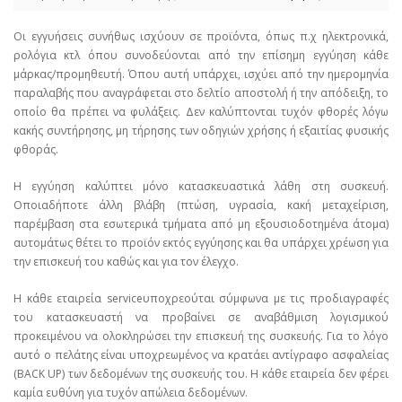
Οι εγγυήσεις συνήθως ισχύουν σε προϊόντα, όπως π.χ ηλεκτρονικά,
ρολόγια κτλ όπου συνοδεύονται από την επίσημη εγγύηση κάθε
μάρκας/προμηθευτή. Όπου αυτή υπάρχει, ισχύει από την ημερομηνία
παραλαβής που αναγράφεται στο δελτίο αποστολή ή την απόδειξη, το
οποίο θα πρέπει να φυλάξεις. Δεν καλύπτονται τυχόν φθορές λόγω
κακής συντήρησης, μη τήρησης των οδηγιών χρήσης ή εξαιτίας φυσικής
φθοράς.
Η εγγύηση καλύπτει μόνο κατασκευαστικά λάθη στη συσκευή.
Οποιαδήποτε άλλη βλάβη (πτώση, υγρασία, κακή μεταχείριση,
παρέμβαση στα εσωτερικά τμήματα από μη εξουσιοδοτημένα άτομα)
αυτομάτως θέτει το προϊόν εκτός εγγύησης και θα υπάρχει χρέωση για
την επισκευή του καθώς και για τον έλεγχο.
Η κάθε εταιρεία serviceυποχρεούται σύμφωνα με τις προδιαγραφές
του κατασκευαστή να προβαίνει σε αναβάθμιση λογισμικού
προκειμένου να ολοκληρώσει την επισκευή της συσκευής. Για το λόγο
αυτό ο πελάτης είναι υποχρεωμένος να κρατάει αντίγραφο ασφαλείας
(BACK UP) των δεδομένων της συσκευής του. Η κάθε εταιρεία δεν φέρει
καμία ευθύνη για τυχόν απώλεια δεδομένων.