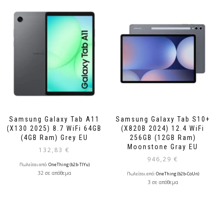
Samsung Galaxy Tab A11
Samsung Galaxy Tab S10+
(X130 2025) 8.7 WiFi 64GB
(X820B 2024) 12.4 WiFi
(4GB Ram) Grey EU
256GB (12GB Ram)
Moonstone Gray EU
132,83
€
946,29
€
Πωλείται από:
OneThing (b2b-TlYu)
32 σε απόθεμα
Πωλείται από:
OneThing (b2b-CoUn)
3 σε απόθεμα