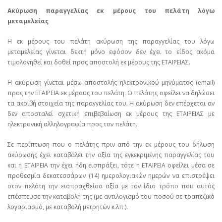
Ακύρωση παραγγελίας εκ μέρους του πελάτη λόγω
μεταμελείας
Η εκ μέρους του πελάτη ακύρωση της παραγγελίας του λόγω
μεταμελείας γίνεται δεκτή μόνο εφόσον δεν έχει το είδος ακόμα
τιμολογηθεί και δοθεί προς αποστολή εκ μέρους της ΕΤΑΙΡΕΙΑΣ.
Η ακύρωση γίνεται μέσω αποστολής ηλεκτρονικού μηνύματος (email)
προς την ΕΤΑΙΡΕΙΑ εκ μέρους του πελάτη. Ο πελάτης οφείλει να δηλώσει
τα ακριβή στοιχεία της παραγγελίας του. Η ακύρωση δεν επέρχεται αν
δεν αποσταλεί σχετική επιβεβαίωση εκ μέρους της ΕΤΑΙΡΕΙΑΣ με
ηλεκτρονική αλληλογραφία προς τον πελάτη.
Σε περίπτωση που ο πελάτης πριν από την εκ μέρους του δήλωση
ακύρωσης έχει καταβάλει την αξία της εγκεκριμένης παραγγελίας του
και η ΕΤΑΙΡΕΙΑ την έχει ήδη εισπράξει, τότε η ΕΤΑΙΡΕΙΑ οφείλει μέσα σε
προθεσμία δεκατεσσάρων (14) ημερολογιακών ημερών να επιστρέψει
στον πελάτη την εισπραχθείσα αξία με τον ίδιο τρόπο που αυτός
επέσπευσε την καταβολή της (με αντιλογισμό του ποσού σε τραπεζικό
λογαριασμό, με καταβολή μετρητών κ.λπ.).