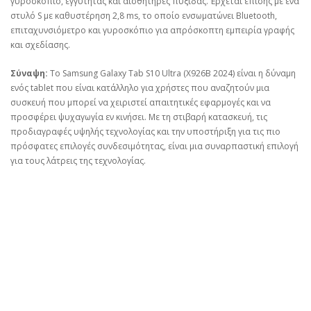
γυροσκόπιο, εγγύτητας και αισθητήρες πυξίδας. Έρχεται επίσης με ένα
στυλό S με καθυστέρηση 2,8 ms, το οποίο ενσωματώνει Bluetooth,
επιταχυνσιόμετρο και γυροσκόπιο για απρόσκοπτη εμπειρία γραφής
και σχεδίασης.
Σύναψη:
Το Samsung Galaxy Tab S10 Ultra (X926B 2024) είναι η δύναμη
ενός tablet που είναι κατάλληλο για χρήστες που αναζητούν μια
συσκευή που μπορεί να χειριστεί απαιτητικές εφαρμογές και να
προσφέρει ψυχαγωγία εν κινήσει. Με τη στιβαρή κατασκευή, τις
προδιαγραφές υψηλής τεχνολογίας και την υποστήριξη για τις πιο
πρόσφατες επιλογές συνδεσιμότητας, είναι μια συναρπαστική επιλογή
για τους λάτρεις της τεχνολογίας.