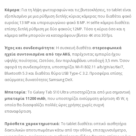
Κάμερα:
Για τη λήψη φωτογραφιών και τις βιντεοκλήσεις, το tablet είναι
εξοπλισμένο με μια ρύθμιση διπλής κύριας κάμερας που διαθέτει φακό
ευρείας 13 MP και υπερευρυγώνιο φακό 8 MP. Η selfie κάμερα διαθέτει
επίσης διπλή ρύθμιση με δύο φακούς 12MP. Τόσο η κύρια όσο και η
κάμερα selfie μπορούν να καταγράφουν βίντεο 4K στα 30 fps.
Ήχος και συνδεσιμότητα:
Η συσκευή διαθέτει
στερεοφωνικά
ηχεία συντονισμένα από την AKG
, παρέχοντας εμπειρία ήχου
υψηλής ποιότητας. Ωστόσο, δεν περιλαμβάνει υποδοχή 3,5 mm. Όσον
αφορά τη συνδεσιμότητα, υποστηρίζει Wi-Fi 802.11 a/b/g/n/ac/6e/7,
Bluetooth 5.3 και διαθέτει θύρα USB Type-C 3.2. Προσφέρει επίσης
ασύρματες δυνατότητες Samsung DeX.
Μπαταρία:
Το Galaxy Tab S10 Ultra υποστηρίζεται από μια σημαντική
μπαταρία 11200 mAh
, που υποστηρίζει ενσύρματη φόρτιση 45 W, η
οποία θα διασφαλίζει πολλές ώρες χρήσης χωρίς συχνή
επαναφόρτιση.
Πρόσθετα χαρακτηριστικά:
Το tablet διαθέτει οπτικό αισθητήρα
δακτυλικών αποτυπωμάτων κάτω από την οθόνη, επιταχυνσιόμετρο,