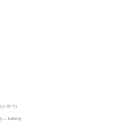
 (> 35 °C)
s → Battery)