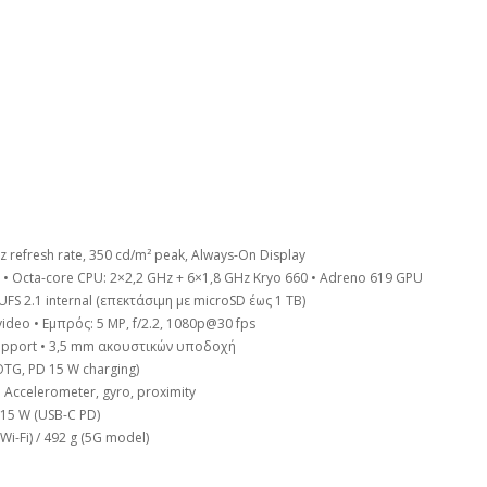
z refresh rate, 350 cd/m² peak, Always-On Display
 Octa-core CPU: 2×2,2 GHz + 6×1,8 GHz Kryo 660 • Adreno 619 GPU
UFS 2.1 internal (επεκτάσιμη με microSD έως 1 TB)
video • Εμπρός: 5 MP, f/2.2, 1080p@30 fps
support • 3,5 mm ακουστικών υποδοχή
OTG, PD 15 W charging)
 Accelerometer, gyro, proximity
 15 W (USB-C PD)
i-Fi) / 492 g (5G model)