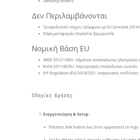
Samsung stickers
Δεν Περιλαμβάνονται
Τροφοδοτικό τοίχου (σύμφωνο με EU Directive 2019/
Θήκη μεταφοράς (πωλείται ξεχωριστά)
Νομική Βάση EU
WEEE 2012/19/EU: σήμανση ανακύκλωσης ηλεκτρικών
RoHS 2011/65/EU: περιορισμός επικίνδυνων ουσιών
ErP Regulation (EU) 2019/2021: ενεργειακές επιδόσεις
Οδηγίες Χρήσης
Ενεργοποίηση & Setup:
Πατήστε Side button έως ότου εμφανιστεί το logo
Ακολουθήστε οδηγό αρχικής ρύθμισης (γλώσσα, Wi