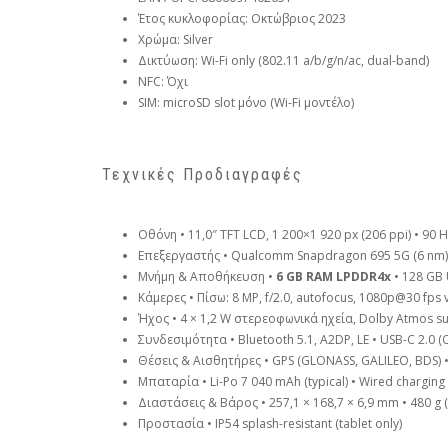
Έτος κυκλοφορίας: Οκτώβριος 2023
Χρώμα: Silver
Δικτύωση: Wi-Fi only (802.11 a/b/g/n/ac, dual-band)
NFC: Όχι
SIM: microSD slot μόνο (Wi-Fi μοντέλο)
Τεχνικές Προδιαγραφές
Οθόνη • 11,0″ TFT LCD, 1 200×1 920 px (206 ppi) • 90 H
Επεξεργαστής • Qualcomm Snapdragon 695 5G (6 nm) •
Μνήμη & Αποθήκευση •
6 GB RAM LPDDR4x
• 128 GB 
Κάμερες • Πίσω: 8 MP, f/2.0, autofocus, 1080p@30 fps 
Ήχος • 4 × 1,2 W στερεοφωνικά ηχεία, Dolby Atmos 
Συνδεσιμότητα • Bluetooth 5.1, A2DP, LE • USB-C 2.0 (
Θέσεις & Αισθητήρες • GPS (GLONASS, GALILEO, BDS) •
Μπαταρία • Li-Po 7 040 mAh (typical) • Wired charging
Διαστάσεις & Βάρος • 257,1 × 168,7 × 6,9 mm • 480 g (W
Προστασία • IP54 splash-resistant (tablet only)