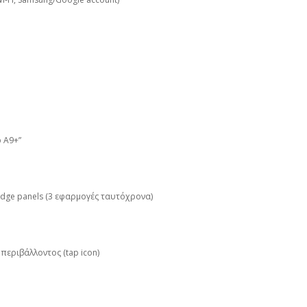
 A9+”
Edge panels (3 εφαρμογές ταυτόχρονα)
περιβάλλοντος (tap icon)