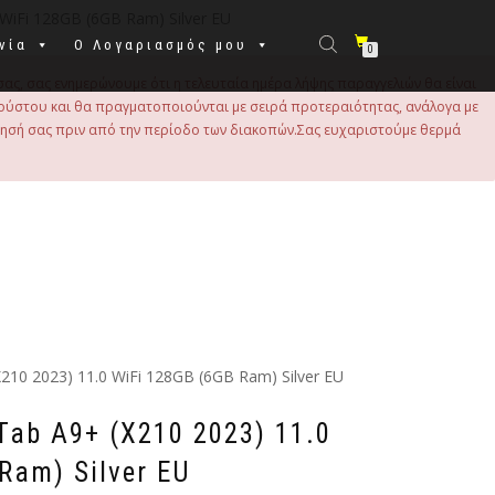
WiFi 128GB (6GB Ram) Silver EU
νία
Ο Λογαριασμός μου
0
σας, σας ενημερώνουμε ότι η τελευταία ημέρα λήψης παραγγελιών θα είναι
 Αυγούστου και θα πραγματοποιούνται με σειρά προτεραιότητας, ανάλογα με
τησή σας πριν από την περίοδο των διακοπών.Σας ευχαριστούμε θερμά
210 2023) 11.0 WiFi 128GB (6GB Ram) Silver EU
ab A9+ (X210 2023) 11.0
Ram) Silver EU