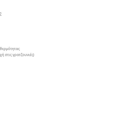
ς
 θερμότητας
χή στις γρατζουνιές)