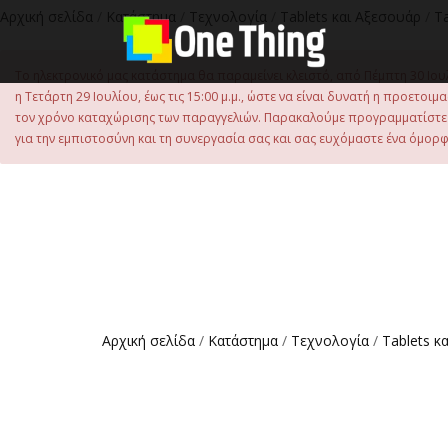
στο
Αρχική σελίδα
/
Κατάστημα
/
Τεχνολογία
/
Tablets και Αξεσουάρ
/
Ta
περιεχόμενο
Το ηλεκτρονικό μας κατάστημα θα παραμείνει κλειστό, από Πέμπτη 30 Ιου
η Τετάρτη 29 Ιουλίου, έως τις 15:00 μ.μ., ώστε να είναι δυνατή η προετ
τον χρόνο καταχώρισης των παραγγελιών. Παρακαλούμε προγραμματίστε έ
για την εμπιστοσύνη και τη συνεργασία σας και σας ευχόμαστε ένα όμορφο
Αρχική σελίδα
/
Κατάστημα
/
Τεχνολογία
/
Tablets κ