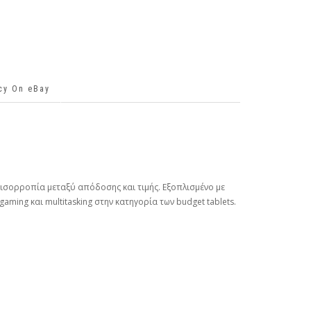
icy On eBay
 ισορροπία μεταξύ απόδοσης και τιμής. Εξοπλισμένο με
ming και multitasking στην κατηγορία των budget tablets.