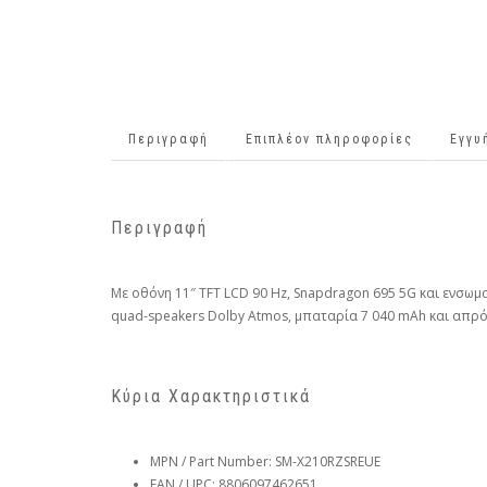
Περιγραφή
Επιπλέον πληροφορίες
Εγγυ
Περιγραφή
Με οθόνη 11″ TFT LCD 90 Hz, Snapdragon 695 5G και ενσωμ
quad-speakers Dolby Atmos, μπαταρία 7 040 mAh και απρόσκ
Κύρια Χαρακτηριστικά
MPN / Part Number: SM-X210RZSREUE
EAN / UPC: 8806097462651