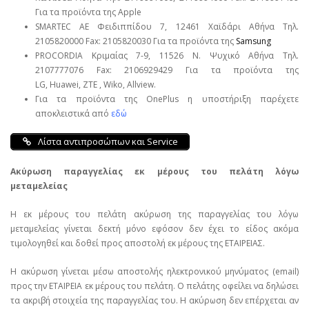
Για τα προϊόντα της Apple
SMARTEC ΑΕ Φειδιππίδου 7, 12461 Χαϊδάρι Αθήνα Τηλ.
2105820000 Fax: 2105820030 Για τα προϊόντα της
Samsung
PROCORDIA Κριμαίας 7-9, 11526 Ν. Ψυχικό Αθήνα Τηλ.
2107777076 Fax: 2106929429 Για τα προϊόντα της
LG, Huawei, ΖΤΕ , Wiko, Allview.
Για τα προϊόντα της OnePlus η υποστήριξη παρέχετε
αποκλειστικά από
εδώ
Λίστα αντιπροσώπων και Service
Ακύρωση παραγγελίας εκ μέρους του πελάτη λόγω
μεταμελείας
Η εκ μέρους του πελάτη ακύρωση της παραγγελίας του λόγω
μεταμελείας γίνεται δεκτή μόνο εφόσον δεν έχει το είδος ακόμα
τιμολογηθεί και δοθεί προς αποστολή εκ μέρους της ΕΤΑΙΡΕΙΑΣ.
Η ακύρωση γίνεται μέσω αποστολής ηλεκτρονικού μηνύματος (email)
προς την ΕΤΑΙΡΕΙΑ εκ μέρους του πελάτη. Ο πελάτης οφείλει να δηλώσει
τα ακριβή στοιχεία της παραγγελίας του. Η ακύρωση δεν επέρχεται αν