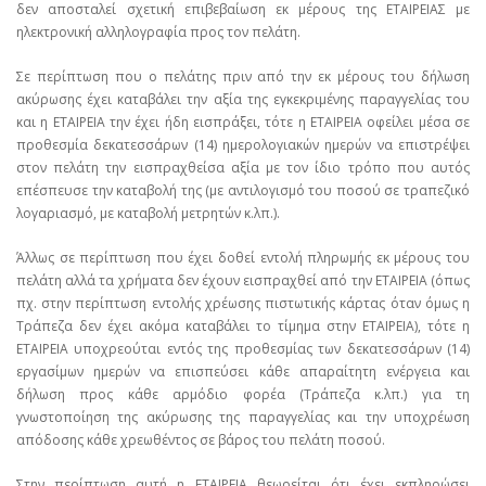
δεν αποσταλεί σχετική επιβεβαίωση εκ μέρους της ΕΤΑΙΡΕΙΑΣ με
ηλεκτρονική αλληλογραφία προς τον πελάτη.
Σε περίπτωση που ο πελάτης πριν από την εκ μέρους του δήλωση
ακύρωσης έχει καταβάλει την αξία της εγκεκριμένης παραγγελίας του
και η ΕΤΑΙΡΕΙΑ την έχει ήδη εισπράξει, τότε η ΕΤΑΙΡΕΙΑ οφείλει μέσα σε
προθεσμία δεκατεσσάρων (14) ημερολογιακών ημερών να επιστρέψει
στον πελάτη την εισπραχθείσα αξία με τον ίδιο τρόπο που αυτός
επέσπευσε την καταβολή της (με αντιλογισμό του ποσού σε τραπεζικό
λογαριασμό, με καταβολή μετρητών κ.λπ.).
Άλλως σε περίπτωση που έχει δοθεί εντολή πληρωμής εκ μέρους του
πελάτη αλλά τα χρήματα δεν έχουν εισπραχθεί από την ΕΤΑΙΡΕΙΑ (όπως
πχ. στην περίπτωση εντολής χρέωσης πιστωτικής κάρτας όταν όμως η
Τράπεζα δεν έχει ακόμα καταβάλει το τίμημα στην ΕΤΑΙΡΕΙΑ), τότε η
ΕΤΑΙΡΕΙΑ υποχρεούται εντός της προθεσμίας των δεκατεσσάρων (14)
εργασίμων ημερών να επισπεύσει κάθε απαραίτητη ενέργεια και
δήλωση προς κάθε αρμόδιο φορέα (Τράπεζα κ.λπ.) για τη
γνωστοποίηση της ακύρωσης της παραγγελίας και την υποχρέωση
απόδοσης κάθε χρεωθέντος σε βάρος του πελάτη ποσού.
Στην περίπτωση αυτή η ΕΤΑΙΡΕΙΑ θεωρείται ότι έχει εκπληρώσει