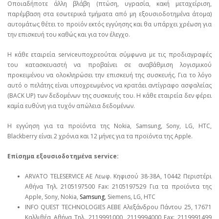
Οποιαδήποτε άλλη βλάβη (πτώση, υγρασία, κακή μεταχείριση,
παρέμβαση στα εσωτερικά τμήματα από μη εξουσιοδοτημένα άτομα)
αυτομάτως θέτει το προϊόν εκτός εγγύησης και θα υπάρχει χρέωση για
την επισκευή του καθώς και για τον έλεγχο.
Η κάθε εταιρεία serviceυποχρεούται σύμφωνα με τις προδιαγραφές
του κατασκευαστή να προβαίνει σε αναβάθμιση λογισμικού
προκειμένου να ολοκληρώσει την επισκευή της συσκευής. Για το λόγο
αυτό ο πελάτης είναι υποχρεωμένος να κρατάει αντίγραφο ασφαλείας
(BACK UP) των δεδομένων της συσκευής του. Η κάθε εταιρεία δεν φέρει
καμία ευθύνη για τυχόν απώλεια δεδομένων.
Η εγγύηση για τα προϊόντα της Nokia, Samsung, Sony, LG, HTC,
Blackberry είναι 2 χρόνια και 12 μήνες για τα προϊόντα της Apple.
Επίσημα εξουσιοδοτημένα service:
ARVATO TELESERVICE ΑΕ Λεωφ. Κηφισού 38-38Α, 10442 Περιστέρι
Αθήνα Τηλ. 2105197500 Fax: 2105197529 Για τα προϊόντα της
Apple, Sony, Nokia,
Samsung
, Siemens, LG, HTC
INFO QUEST TECHNOLOGIES ΑΕΒΕ Αλεξάνδρου Πάντου 25, 17671
Καλλιθέα Αθήνα Τηλ. 2119991000, 2119994000 Fax: 2119991499