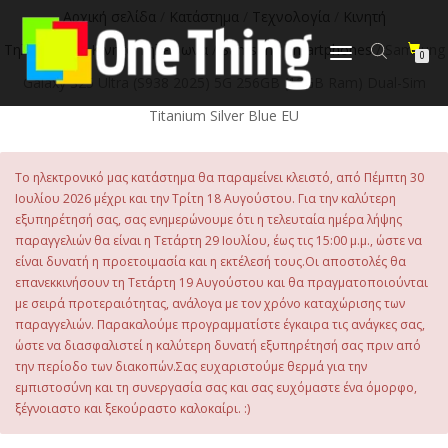
Αρχική σελίδα
/
Κατάστημα
/
Τεχνολογία
/
Κινητή
Τηλεφωνία
/
Κινητά Τηλέφωνα
/
Samsung Smartphones
/ Samsung
Εναλλαγή
0
πλοήγησης
Galaxy S25 Ultra (S938 2025) 5G 256GB (12GB Ram) Dual-Sim
Titanium Silver Blue EU
Το ηλεκτρονικό μας κατάστημα θα παραμείνει κλειστό, από Πέμπτη 30
Ιουλίου 2026 μέχρι και την Τρίτη 18 Αυγούστου. Για την καλύτερη
εξυπηρέτησή σας, σας ενημερώνουμε ότι η τελευταία ημέρα λήψης
παραγγελιών θα είναι η Τετάρτη 29 Ιουλίου, έως τις 15:00 μ.μ., ώστε να
είναι δυνατή η προετοιμασία και η εκτέλεσή τους.Οι αποστολές θα
επανεκκινήσουν τη Τετάρτη 19 Αυγούστου και θα πραγματοποιούνται
με σειρά προτεραιότητας, ανάλογα με τον χρόνο καταχώρισης των
παραγγελιών. Παρακαλούμε προγραμματίστε έγκαιρα τις ανάγκες σας,
ώστε να διασφαλιστεί η καλύτερη δυνατή εξυπηρέτησή σας πριν από
την περίοδο των διακοπών.Σας ευχαριστούμε θερμά για την
εμπιστοσύνη και τη συνεργασία σας και σας ευχόμαστε ένα όμορφο,
ξέγνοιαστο και ξεκούραστο καλοκαίρι. :)