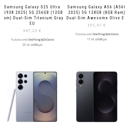
Samsung Galaxy S25 Ultra
Samsung Galaxy A56 (A566
(S938 2025) 5G 256GB (12GB
2025) 5G 128GB (8GB Ram)
Ram) Dual-Sim Titanium Gray
Dual-Sim Awesome Olive EU
EU
355,97
€
947,20
€
Πωλείται από:
OneThing (b2b-CoUn)
17 σε απόθεμα
Πωλείται από:
OneThing (b2b-CoUn)
20 σε απόθεμα