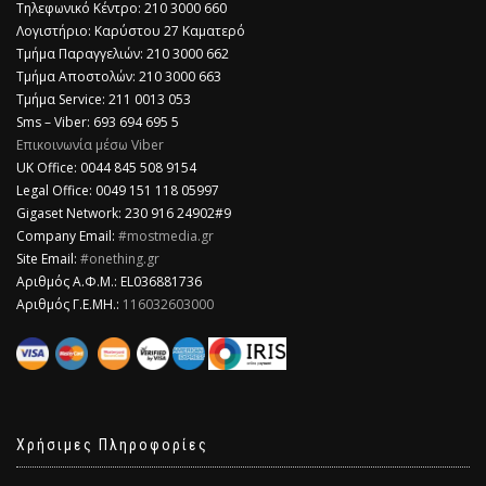
Τηλεφωνικό Κέντρο: 210 3000 660
Λογιστήριο: Καρύστου 27 Καματερό
Τμήμα Παραγγελιών: 210 3000 662
Τμήμα Αποστολών: 210 3000 663
Τμήμα Service: 211 0013 053
Sms – Viber: 693 694 695 5
Επικοινωνία μέσω Viber
​UK Office: 0044 845 508 9154
Legal Office: 0049 151 118 05997
Gigaset Network: 230 916 24902#9
Company Email:
#mostmedia.gr
Site Email:
#onething.gr
Αριθμός Α.Φ.Μ.: EL036881736
Αριθμός Γ.Ε.ΜΗ.:
116032603000
Χρήσιμες Πληροφορίες