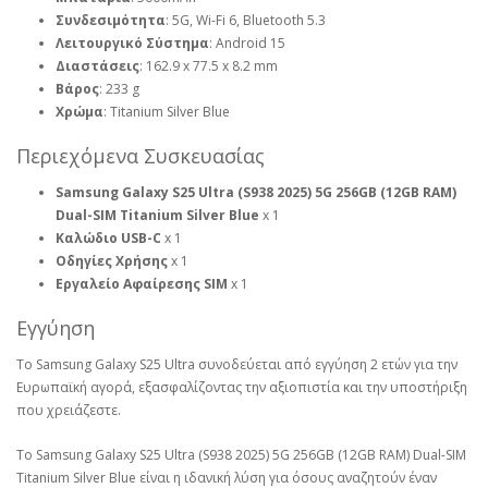
Συνδεσιμότητα
: 5G, Wi-Fi 6, Bluetooth 5.3
Λειτουργικό Σύστημα
: Android 15
Διαστάσεις
: 162.9 x 77.5 x 8.2 mm
Βάρος
: 233 g
Χρώμα
: Titanium Silver Blue
Περιεχόμενα Συσκευασίας
Samsung Galaxy S25 Ultra (S938 2025) 5G 256GB (12GB RAM)
Dual-SIM Titanium Silver Blue
x 1
Καλώδιο USB-C
x 1
Οδηγίες Χρήσης
x 1
Εργαλείο Αφαίρεσης SIM
x 1
Εγγύηση
Το Samsung Galaxy S25 Ultra συνοδεύεται από εγγύηση 2 ετών για την
Ευρωπαϊκή αγορά, εξασφαλίζοντας την αξιοπιστία και την υποστήριξη
που χρειάζεστε.
Το Samsung Galaxy S25 Ultra (S938 2025) 5G 256GB (12GB RAM) Dual-SIM
Titanium Silver Blue είναι η ιδανική λύση για όσους αναζητούν έναν