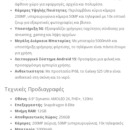
άφθονο χώρο για εφαρμογές, αρχεία και πολυμέσα.
Κάμερες Υψηλής Ποιότητας
: Περιλαμβάνει κύρια κάμερα
200MP, υπερευρυγώνια κάμερα 50MP και τηλεφακό με 10x οπτικό
ζουμ για εξαιρετικές φωτογραφίες και βίντεο.
Υποστήριξη 5G
: Εξασφαλίζει γρήγορες ταχύτητες σύνδεσης για
streaming, gaming και λήψη αρχείων.
Μεγάλη Διάρκεια Μπαταρίας
: Με μπαταρία 5000mAh και
υποστήριξη γρήγορης φόρτισης, το τηλέφωνο είναι πάντα έτοιμο
για χρήση.
Λειτουργικό Σύστημα Android 15
: Προσφέρει μια φιλική και
προσαρμόσιμη εμπειρία χρήσης.
Ανθεκτικότητα
: Με προστασία IP68, το Galaxy S25 Ultra είναι
ανθεκτικό στη σκόνη και το νερό.
Τεχνικές Προδιαγραφές
Οθόνη
: 6.9″ Dynamic AMOLED 2X, FHD+, 120Hz
Επεξεργαστής
: Snapdragon 8 Elite
Μνήμη RAM
: 12GB
Αποθηκευτικός Χώρος
: 256GB
Κάμερες
: 200MP (κύρια), 50MP (υπερευρυγώνια), 10x τηλεφακός
Μπαταρία
: 5000mAh