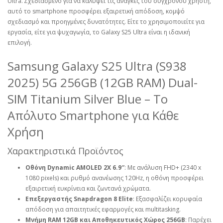
Ultra. Σχεδιασμένο για να καλύψει τις ανάγκες του σύγχρονου χρήστη,
αυτό το smartphone προσφέρει εξαιρετική απόδοση, κομψό
σχεδιασμό και προηγμένες δυνατότητες. Είτε το χρησιμοποιείτε για
εργασία, είτε για ψυχαγωγία, το Galaxy S25 Ultra είναι η ιδανική
επιλογή.
Samsung Galaxy S25 Ultra (S938
2025) 5G 256GB (12GB RAM) Dual-
SIM Titanium Silver Blue – Το
Απόλυτο Smartphone για Κάθε
Χρήση
Χαρακτηριστικά Προϊόντος
Οθόνη Dynamic AMOLED 2X 6.9″
: Με ανάλυση FHD+ (2340 x
1080 pixels) και ρυθμό ανανέωσης 120Hz, η οθόνη προσφέρει
εξαιρετική ευκρίνεια και ζωντανά χρώματα.
Επεξεργαστής Snapdragon 8 Elite
: Εξασφαλίζει κορυφαία
απόδοση για απαιτητικές εφαρμογές και multitasking.
Μνήμη RAM 12GB και Αποθηκευτικός Χώρος 256GB
: Παρέχει