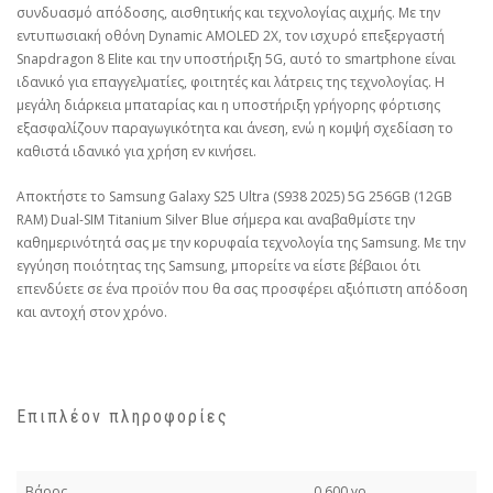
συνδυασμό απόδοσης, αισθητικής και τεχνολογίας αιχμής. Με την
εντυπωσιακή οθόνη Dynamic AMOLED 2X, τον ισχυρό επεξεργαστή
Snapdragon 8 Elite και την υποστήριξη 5G, αυτό το smartphone είναι
ιδανικό για επαγγελματίες, φοιτητές και λάτρεις της τεχνολογίας. Η
μεγάλη διάρκεια μπαταρίας και η υποστήριξη γρήγορης φόρτισης
εξασφαλίζουν παραγωγικότητα και άνεση, ενώ η κομψή σχεδίαση το
καθιστά ιδανικό για χρήση εν κινήσει.
Αποκτήστε το Samsung Galaxy S25 Ultra (S938 2025) 5G 256GB (12GB
RAM) Dual-SIM Titanium Silver Blue σήμερα και αναβαθμίστε την
καθημερινότητά σας με την κορυφαία τεχνολογία της Samsung. Με την
εγγύηση ποιότητας της Samsung, μπορείτε να είστε βέβαιοι ότι
επενδύετε σε ένα προϊόν που θα σας προσφέρει αξιόπιστη απόδοση
και αντοχή στον χρόνο.
Επιπλέον πληροφορίες
Βάρος
0,600 γρ.