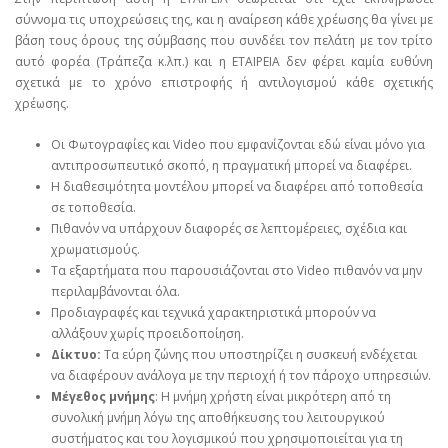
σύννομα τις υποχρεώσεις της, και η αναίρεση κάθε χρέωσης θα γίνει με
βάση τους όρους της σύμβασης που συνδέει τον πελάτη με τον τρίτο
αυτό φορέα (Τράπεζα κ.λπ.) και η ΕΤΑΙΡΕΙΑ δεν φέρει καμία ευθύνη
σχετικά με το χρόνο επιστροφής ή αντιλογισμού κάθε σχετικής
χρέωσης.
Οι Φωτογραφίες και Video που εμφανίζονται εδώ είναι μόνο για
αντιπροσωπευτικό σκοπό, η πραγματική μπορεί να διαφέρει.
Η διαθεσιμότητα μοντέλου μπορεί να διαφέρει από τοποθεσία
σε τοποθεσία.
Πιθανόν να υπάρχουν διαφορές σε λεπτομέρειες, σχέδια και
χρωματισμούς.
Τα εξαρτήματα που παρουσιάζονται στο Video πιθανόν να μην
περιλαμβάνονται όλα.
Προδιαγραφές και τεχνικά χαρακτηριστικά μπορούν να
αλλάξουν χωρίς προειδοποίηση.
Δίκτυο:
Τα εύρη ζώνης που υποστηρίζει η συσκευή ενδέχεται
να διαφέρουν ανάλογα με την περιοχή ή τον πάροχο υπηρεσιών.
Μέγεθος μνήμης
: Η μνήμη χρήστη είναι μικρότερη από τη
συνολική μνήμη λόγω της αποθήκευσης του λειτουργικού
συστήματος και του λογισμικού που χρησιμοποιείται για τη