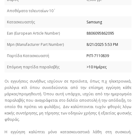
Απoθέματα τελευταίων 10΄
Κατασκευαστής
Samsung
Εan (European Article Number)
8806095862095
Mpn (Manufacturer Part Number)
8/21/2025 5:53 PM
Παρτίδα Κατασκευαστή
PtTl-7110839
Επόμενη παρτίδα παραλαβής
>10 Ημέρες
Οι εγγυήσεις συνήθως ισχύουν σε προϊόντα, όπως π.χ ηλεκτρονικά,
ρολόγια κτλ όπου συνοδεύονται από την επίσημη εγγύηση κάθε
μάρκας/προμηθευτή. Όπου αυτή υπάρχει, ισχύει από την ημερομηνία
παραλαβής που αναγράφεται στο δελτίο αποστολή ή την απόδειξη, το
οποίο θα πρέπει να φυλάξεις. Δεν καλύπτονται τυχόν φθορές λόγω
κακής συντήρησης, μη τήρησης των οδηγιών χρήσης ή εξαιτίας φυσικής
φθοράς.
Η εγγύηση καλύπτει μόνο κατασκευαστικά λάθη στη συσκευή.