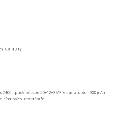
icy On eBay
os 2400, τριπλή κάμερα 50+12+8 MP και μπαταρία 4900 mAh
 after-sales υποστήριξη.