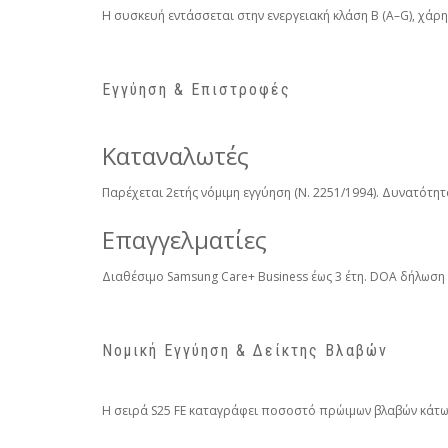
Η συσκευή εντάσσεται στην ενεργειακή κλάση B (A–G), χάρη
Εγγύηση & Επιστροφές
Καταναλωτές
Παρέχεται 2ετής νόμιμη εγγύηση (Ν. 2251/1994). Δυνατότη
Επαγγελματίες
Διαθέσιμο Samsung Care+ Business έως 3 έτη. DOA δήλωσ
Νομική Εγγύηση & Δείκτης Βλαβών
Η σειρά S25 FE καταγράφει ποσοστό πρώιμων βλαβών κάτω 