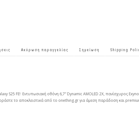
ήσεις
Ακύρωση παραγγελίας
Σημείωση
Shipping Pol
alaxy S25 FE! Εντυπωσιακή οθόνη 6,7” Dynamic AMOLED 2X, πανίσχυρος Exyn
γοράστε το αποκλειστικά από το onething.gr για άμεση παράδοση και premium