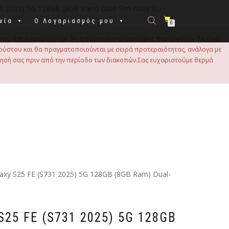
31 2025) 5G 128GB (8GB Ram) Dual-Sim Navy EU
νία
Ο Λογαριασμός μου
0
σας, σας ενημερώνουμε ότι η τελευταία ημέρα λήψης παραγγελιών θα είναι
 Αυγούστου και θα πραγματοποιούνται με σειρά προτεραιότητας, ανάλογα με
τησή σας πριν από την περίοδο των διακοπών.Σας ευχαριστούμε θερμά
axy S25 FE (S731 2025) 5G 128GB (8GB Ram) Dual-
S25 FE (S731 2025) 5G 128GB