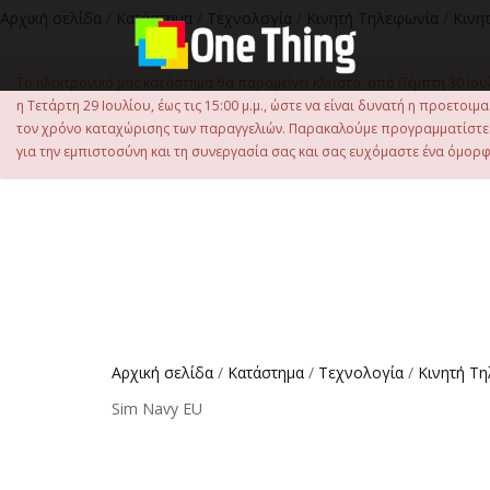
στο
Αρχική σελίδα
/
Κατάστημα
/
Τεχνολογία
/
Κινητή Τηλεφωνία
/
Κινη
περιεχόμενο
Το ηλεκτρονικό μας κατάστημα θα παραμείνει κλειστό, από Πέμπτη 30 Ιου
η Τετάρτη 29 Ιουλίου, έως τις 15:00 μ.μ., ώστε να είναι δυνατή η προετ
τον χρόνο καταχώρισης των παραγγελιών. Παρακαλούμε προγραμματίστε έ
για την εμπιστοσύνη και τη συνεργασία σας και σας ευχόμαστε ένα όμορφο
Αρχική σελίδα
/
Κατάστημα
/
Τεχνολογία
/
Κινητή Τ
Sim Navy EU