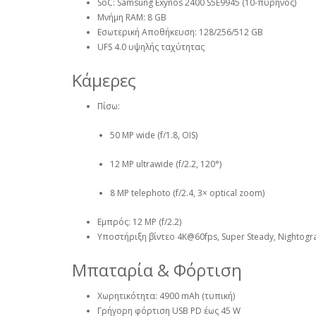
SoC: Samsung Exynos 2400 S5E9945 (10-πύρηνος)
Μνήμη RAM: 8 GB
Εσωτερική Αποθήκευση: 128/256/512 GB
UFS 4.0 υψηλής ταχύτητας
Κάμερες
Πίσω:
50 MP wide (f/1.8, OIS)
12 MP ultrawide (f/2.2, 120°)
8 MP telephoto (f/2.4, 3× optical zoom)
Εμπρός: 12 MP (f/2.2)
Υποστήριξη βίντεο 4K@60fps, Super Steady, Nightogr
Μπαταρία & Φόρτιση
Χωρητικότητα: 4900 mAh (τυπική)
Γρήγορη φόρτιση USB PD έως 45 W