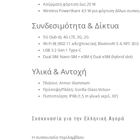
Ασύρματη φόρτιση έως 25 W
Wireless PowerShare 4,5 W για φόρτιση άλλων συσκε
Συνδεσιμότητα & Δίκτυα
5G (Sub-6), 4G LTE, 3G, 2G
Wi-Fi 6E (802.11 a/b/g/n/ac/ax), Bluetooth 5.4, NFC (EU)
USB 3.2 Gen 1 Type-C
Dual SIM: Nano-SIM + eSIM ή Dual eSIM (hybrid slot)
Υλικά & Αντοχή
Πλαίσιο: Armor Aluminum
Πρόσοψη/Πλάτη: Gorilla Glass Victus+
Πιστοποίηση: IP68 (1,5 m γλυκό νερό, 30′)
Συσκευασία για την Ελληνική Αγορά
Η συσκευασία περιλαμβάνει: