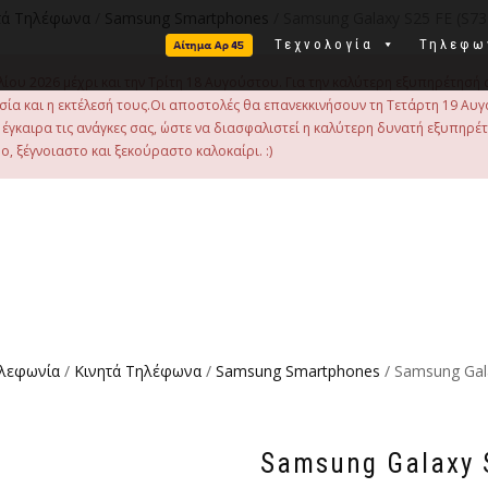
τά Τηλέφωνα
/
Samsung Smartphones
/ Samsung Galaxy S25 FE (S7
Τεχνολογία
Τηλεφω
λίου 2026 μέχρι και την Τρίτη 18 Αυγούστου. Για την καλύτερη εξυπηρέτησή 
οιμασία και η εκτέλεσή τους.Οι αποστολές θα επανεκκινήσουν τη Τετάρτη 19
γκαιρα τις ανάγκες σας, ώστε να διασφαλιστεί η καλύτερη δυνατή εξυπηρέ
, ξέγνοιαστο και ξεκούραστο καλοκαίρι. :)
ηλεφωνία
/
Κινητά Τηλέφωνα
/
Samsung Smartphones
/ Samsung Gal
Samsung Galaxy 