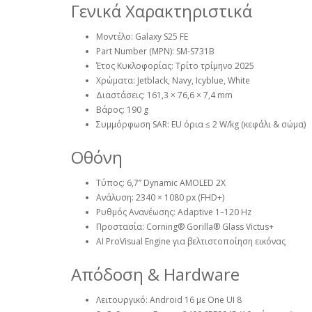
Γενικά Χαρακτηριστικά
Μοντέλο: Galaxy S25 FE
Part Number (MPN): SM-S731B
Έτος Κυκλοφορίας: Τρίτο τρίμηνο 2025
Χρώματα: Jetblack, Navy, Icyblue, White
Διαστάσεις: 161,3 × 76,6 × 7,4 mm
Βάρος: 190 g
Συμμόρφωση SAR: EU όρια ≤ 2 W/kg (κεφάλι & σώμα)
Οθόνη
Τύπος: 6,7” Dynamic AMOLED 2X
Ανάλυση: 2340 × 1080 px (FHD+)
Ρυθμός Ανανέωσης: Adaptive 1–120 Hz
Προστασία: Corning® Gorilla® Glass Victus+
AI ProVisual Engine για βελτιστοποίηση εικόνας
Απόδοση & Hardware
Λειτουργικό: Android 16 με One UI 8