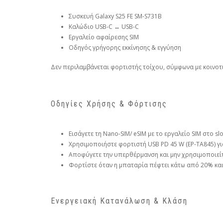
Συσκευή Galaxy S25 FE SM-S731B
Καλώδιο USB-C ↔ USB-C
Εργαλείο αφαίρεσης SIM
Οδηγός γρήγορης εκκίνησης & εγγύηση
Δεν περιλαμβάνεται φορτιστής τοίχου, σύμφωνα με κοινοτικ
Οδηγίες Χρήσης & Φόρτισης
Εισάγετε τη Nano-SIM/ eSIM με το εργαλείο SIM στο slo
Χρησιμοποιήστε φορτιστή USB PD 45 W (EP-TA845) γι
Αποφύγετε την υπερθέρμανση και μην χρησιμοποιείτ
Φορτίστε όταν η μπαταρία πέφτει κάτω από 20% και
Ενεργειακή Κατανάλωση & Κλάση