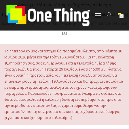
στο
Αρχική σελίδα
/
Κατάστημα
/
Τεχνολογία
/
Κινητή
περιεχόμενο
Τηλεφωνία
/
Κινητά Τηλέφωνα
/
Samsung Smartphones
/ Samsung
Εναλλαγή
0
πλοήγησης
Galaxy S25 FE (S731 2025) 5G 256GB (8GB Ram) Dual-Sim Jetblack
EU
Το ηλεκτρονικό μας κατάστημα θα παραμείνει κλειστό, από Πέμπτη 30
Ιουλίου 2026 μέχρι και την Τρίτη 18 Αυγούστου. Για την καλύτερη
εξυπηρέτησή σας, σας ενημερώνουμε ότι η τελευταία ημέρα λήψης
παραγγελιών θα είναι η Τετάρτη 29 Ιουλίου, έως τις 15:00 μ.μ., ώστε να
είναι δυνατή η προετοιμασία και η εκτέλεσή τους.Οι αποστολές θα
επανεκκινήσουν τη Τετάρτη 19 Αυγούστου και θα πραγματοποιούνται
με σειρά προτεραιότητας, ανάλογα με τον χρόνο καταχώρισης των
παραγγελιών. Παρακαλούμε προγραμματίστε έγκαιρα τις ανάγκες σας,
ώστε να διασφαλιστεί η καλύτερη δυνατή εξυπηρέτησή σας πριν από
την περίοδο των διακοπών.Σας ευχαριστούμε θερμά για την
εμπιστοσύνη και τη συνεργασία σας και σας ευχόμαστε ένα όμορφο,
ξέγνοιαστο και ξεκούραστο καλοκαίρι. :)