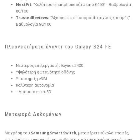
NextPit:
“Καλύτερο smartphone κάτω από €400” – Βαθμολογία
80/100
TrustedReviews:
“Αξιοσημείωτη ισορροπία ισχύος και τιμής” –
Βαθμολογία 90/100
Πλεονεκτήματα έναντι του Galaxy S24 FE
Νεότερος επεξεργαστής Exynos 2400
Υψηλότερη φωτεινότητα οθόνης
Υποστήριξη eSIM
Καλύτερη αυτονομία
– Απουσία microSD
Μεταφορά Δεδομένων
Με χρήση του
Samsung Smart Switch
, μεταφέρετε εύκολα επαφές,
φωτογραφίες, εφαρμογές και ρυθμίσεις από την παλιά συσκευή μέσω