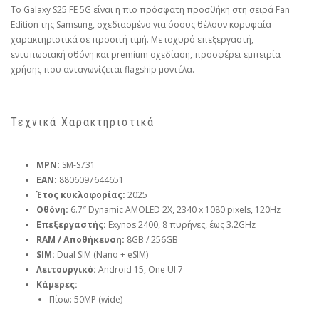
Το Galaxy S25 FE 5G είναι η πιο πρόσφατη προσθήκη στη σειρά Fan
Edition της Samsung, σχεδιασμένο για όσους θέλουν κορυφαία
χαρακτηριστικά σε προσιτή τιμή. Με ισχυρό επεξεργαστή,
εντυπωσιακή οθόνη και premium σχεδίαση, προσφέρει εμπειρία
χρήσης που ανταγωνίζεται flagship μοντέλα.
Τεχνικά Χαρακτηριστικά
MPN:
SM-S731
EAN:
8806097644651
Έτος κυκλοφορίας:
2025
Οθόνη:
6.7″ Dynamic AMOLED 2X, 2340 x 1080 pixels, 120Hz
Επεξεργαστής:
Exynos 2400, 8 πυρήνες, έως 3.2GHz
RAM / Αποθήκευση:
8GB / 256GB
SIM:
Dual SIM (Nano + eSIM)
Λειτουργικό:
Android 15, One UI 7
Κάμερες:
Πίσω: 50MP (wide)