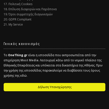
17. Πολιτική Cookies
18. Επίλυση διαφορών και Παράπονα
19. Όροι συμμετοχής διαγωνισμών
20. GDPR Compliant
21. My Service
Γενικός κανονισμός
Το
OneThing.gr
είναι η ιστοσελίδα που εκπροσωπείται από την
επιχείρηση
Most Media
. Λειτουργεί κάτω από το νομικό πλαίσιο της
Ελληνικής Επικράτειας και υπόκειται στα δικαστήρια της Αθήνας. Πριν
την χρήση της ιστοσελίδας παρακαλούμε να διαβάσατε τους όρους
χρήσης της
εδώ.
Δήλωση Υπαναχώρησης