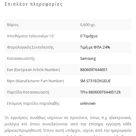
Επιπλέον πληροφορίες
Βάρος
0,600 γρ.
Απoθέματα τελευταίων 10΄
0 Τεμάχια
Φορολογικός Συντελεστής
Τιμή με ΦΠΑ 24%
Κατασκευαστής
Samsung
Εan (European Article Number)
8806097644651
Mpn (Manufacturer Part Number)
SM-S731BZKGEUE
Παρτίδα Κατασκευαστή
TlYu-880609764465128
Επόμενη παρτίδα παραλαβής
unknown
Οι εγγυήσεις συνήθως ισχύουν σε προϊόντα, όπως π.χ ηλεκτρονικά,
ρολόγια κτλ όπου συνοδεύονται από την επίσημη εγγύηση κάθε
μάρκας/προμηθευτή. Όπου αυτή υπάρχει, ισχύει από την ημερομηνία