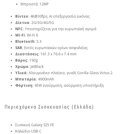
Μπροστά: 12MP
Βίντεο:
4K@30fps, AI επεξεργασία εικόνας
Δίκτυα:
2G/3G/4G/5G
NFC:
Υποστηρίζεται για την ευρωπαϊκή αγορά
Wi-Fi:
Wi-Fi 6
Bluetooth:
5.3
SAR:
Εντός ευρωπαϊκών ορίων ασφαλείας
Διαστάσεις:
161.3 x 76.6 x 7.4 mm
Βάρος:
190g
Χρώμα:
JetBlack
Υλικά:
Αλουμινένιο πλαίσιο, γυαλί Gorilla Glass Victus 2
Μπαταρία:
4900mAh
Φόρτιση:
45W ενσύρματη, ασύρματη υποστήριξη
Περιεχόμενα Συσκευασίας (Ελλάδα)
Συσκευή Galaxy S25 FE
Καλώδιο USB-C