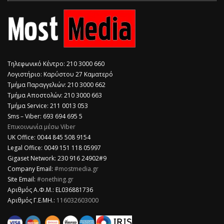
Τηλεφωνικό Κέντρο: 210 3000 660
Λογιστήριο: Καρύστου 27 Καματερό
Τμήμα Παραγγελιών: 210 3000 662
Τμήμα Αποστολών: 210 3000 663
Τμήμα Service: 211 0013 053
Sms – Viber: 693 694 695 5
Επικοινωνία μέσω Viber
​UK Office: 0044 845 508 9154
Legal Office: 0049 151 118 05997
Gigaset Network: 230 916 24902#9
Company Email:
#mostmedia.gr
Site Email:
#onething.gr
Αριθμός Α.Φ.Μ.: EL036881736
Αριθμός Γ.Ε.ΜΗ.:
116032603000