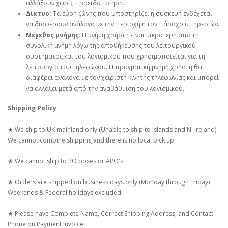
αλλάξουν χωρίς προειδοποίηση.
Δίκτυο:
Τα εύρη ζώνης που υποστηρίζει η συσκευή ενδέχεται
να διαφέρουν ανάλογα με την περιοχή ή τον πάροχο υπηρεσιών.
Μέγεθος μνήμης
: Η μνήμη χρήστη είναι μικρότερη από τη
συνολική μνήμη λόγω της αποθήκευσης του λειτουργικού
συστήματος και του λογισμικού που χρησιμοποιείται για τη
λειτουργία του τηλεφώνου. Η πραγματική μνήμη χρήστη θα
διαφέρει ανάλογα με τον χειριστή κινητής τηλεφωνίας και μπορεί
να αλλάξει μετά από την αναβάθμιση του λογισμικού.
Shipping Policy
★ We ship to UK mainland only (Unable to ship to islands and N. Ireland).
We cannot combine shipping and there is no local pick up.
★ We cannot ship to PO boxes or APO's.
★ Orders are shipped on business days only (Monday through Friday)
Weekends & Federal holidays excluded.
★ Please have Complete Name, Correct Shipping Address, and Contact
Phone on Payment Invoice.