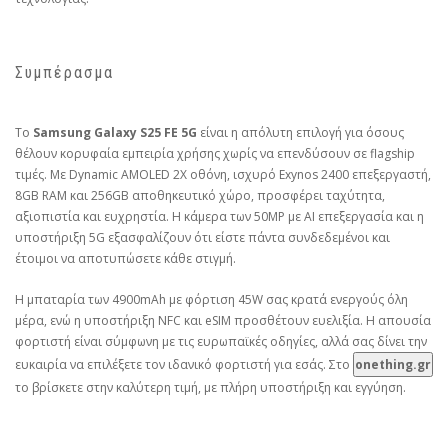
Συμπέρασμα
Το
Samsung Galaxy S25 FE 5G
είναι η απόλυτη επιλογή για όσους
θέλουν κορυφαία εμπειρία χρήσης χωρίς να επενδύσουν σε flagship
τιμές. Με Dynamic AMOLED 2X οθόνη, ισχυρό Exynos 2400 επεξεργαστή,
8GB RAM και 256GB αποθηκευτικό χώρο, προσφέρει ταχύτητα,
αξιοπιστία και ευχρηστία. Η κάμερα των 50MP με AI επεξεργασία και η
υποστήριξη 5G εξασφαλίζουν ότι είστε πάντα συνδεδεμένοι και
έτοιμοι να αποτυπώσετε κάθε στιγμή.
Η μπαταρία των 4900mAh με φόρτιση 45W σας κρατά ενεργούς όλη
μέρα, ενώ η υποστήριξη NFC και eSIM προσθέτουν ευελιξία. Η απουσία
φορτιστή είναι σύμφωνη με τις ευρωπαϊκές οδηγίες, αλλά σας δίνει την
ευκαιρία να επιλέξετε τον ιδανικό φορτιστή για εσάς. Στο
onething.gr
το βρίσκετε στην καλύτερη τιμή, με πλήρη υποστήριξη και εγγύηση.