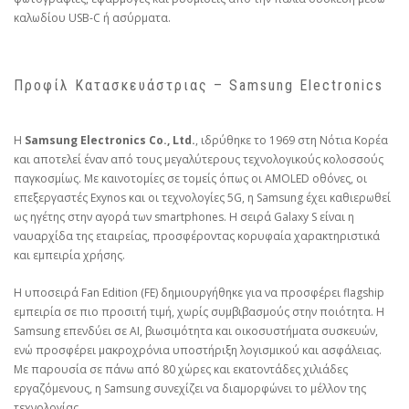
καλωδίου USB-C ή ασύρματα.
Προφίλ Κατασκευάστριας – Samsung Electronics
Η
Samsung Electronics Co., Ltd.
, ιδρύθηκε το 1969 στη Νότια Κορέα
και αποτελεί έναν από τους μεγαλύτερους τεχνολογικούς κολοσσούς
παγκοσμίως. Με καινοτομίες σε τομείς όπως οι AMOLED οθόνες, οι
επεξεργαστές Exynos και οι τεχνολογίες 5G, η Samsung έχει καθιερωθεί
ως ηγέτης στην αγορά των smartphones. Η σειρά Galaxy S είναι η
ναυαρχίδα της εταιρείας, προσφέροντας κορυφαία χαρακτηριστικά
και εμπειρία χρήσης.
Η υποσειρά Fan Edition (FE) δημιουργήθηκε για να προσφέρει flagship
εμπειρία σε πιο προσιτή τιμή, χωρίς συμβιβασμούς στην ποιότητα. Η
Samsung επενδύει σε AI, βιωσιμότητα και οικοσυστήματα συσκευών,
ενώ προσφέρει μακροχρόνια υποστήριξη λογισμικού και ασφάλειας.
Με παρουσία σε πάνω από 80 χώρες και εκατοντάδες χιλιάδες
εργαζόμενους, η Samsung συνεχίζει να διαμορφώνει το μέλλον της
τεχνολογίας.