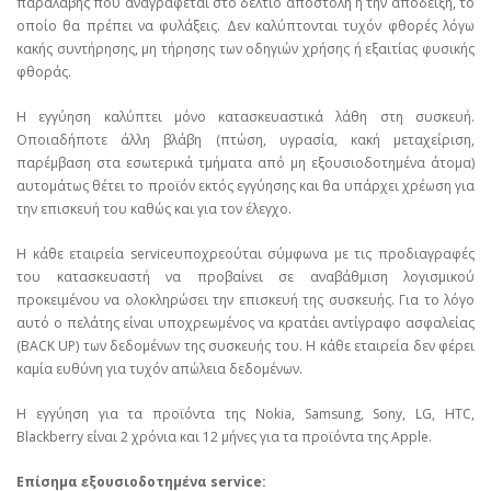
παραλαβής που αναγράφεται στο δελτίο αποστολή ή την απόδειξη, το
οποίο θα πρέπει να φυλάξεις. Δεν καλύπτονται τυχόν φθορές λόγω
κακής συντήρησης, μη τήρησης των οδηγιών χρήσης ή εξαιτίας φυσικής
φθοράς.
Η εγγύηση καλύπτει μόνο κατασκευαστικά λάθη στη συσκευή.
Οποιαδήποτε άλλη βλάβη (πτώση, υγρασία, κακή μεταχείριση,
παρέμβαση στα εσωτερικά τμήματα από μη εξουσιοδοτημένα άτομα)
αυτομάτως θέτει το προϊόν εκτός εγγύησης και θα υπάρχει χρέωση για
την επισκευή του καθώς και για τον έλεγχο.
Η κάθε εταιρεία serviceυποχρεούται σύμφωνα με τις προδιαγραφές
του κατασκευαστή να προβαίνει σε αναβάθμιση λογισμικού
προκειμένου να ολοκληρώσει την επισκευή της συσκευής. Για το λόγο
αυτό ο πελάτης είναι υποχρεωμένος να κρατάει αντίγραφο ασφαλείας
(BACK UP) των δεδομένων της συσκευής του. Η κάθε εταιρεία δεν φέρει
καμία ευθύνη για τυχόν απώλεια δεδομένων.
Η εγγύηση για τα προϊόντα της Nokia, Samsung, Sony, LG, HTC,
Blackberry είναι 2 χρόνια και 12 μήνες για τα προϊόντα της Apple.
Επίσημα εξουσιοδοτημένα service: