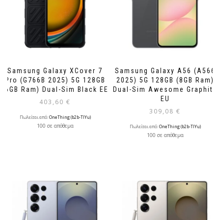
Samsung Galaxy XCover 7
Samsung Galaxy A56 (A566
Pro (G766B 2025) 5G 128GB
2025) 5G 128GB (8GB Ram)
(6GB Ram) Dual-Sim Black EE
Dual-Sim Awesome Graphite
EU
403,60
€
309,08
€
Πωλείται από:
OneThing (b2b-TlYu)
100 σε απόθεμα
Πωλείται από:
OneThing (b2b-TlYu)
100 σε απόθεμα