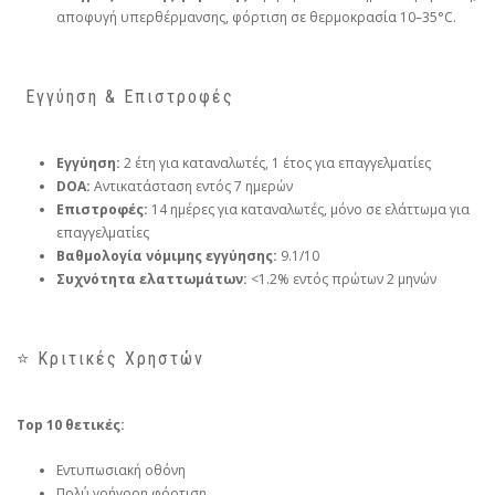
αποφυγή υπερθέρμανσης, φόρτιση σε θερμοκρασία 10–35°C.
️ Εγγύηση & Επιστροφές
Εγγύηση:
2 έτη για καταναλωτές, 1 έτος για επαγγελματίες
DOA:
Αντικατάσταση εντός 7 ημερών
Επιστροφές:
14 ημέρες για καταναλωτές, μόνο σε ελάττωμα για
επαγγελματίες
Βαθμολογία νόμιμης εγγύησης:
9.1/10
Συχνότητα ελαττωμάτων:
<1.2% εντός πρώτων 2 μηνών
⭐ Κριτικές Χρηστών
Top 10 θετικές:
Εντυπωσιακή οθόνη
Πολύ γρήγορη φόρτιση