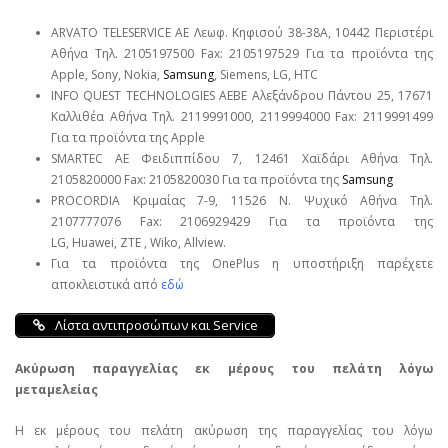
ARVATO TELESERVICE ΑΕ Λεωφ. Κηφισού 38-38Α, 10442 Περιστέρι
Αθήνα Τηλ. 2105197500 Fax: 2105197529 Για τα προϊόντα της
Apple, Sony, Nokia,
Samsung
, Siemens, LG, HTC
INFO QUEST TECHNOLOGIES ΑΕΒΕ Αλεξάνδρου Πάντου 25, 17671
Καλλιθέα Αθήνα Τηλ. 2119991000, 2119994000 Fax: 2119991499
Για τα προϊόντα της Apple
SMARTEC ΑΕ Φειδιππίδου 7, 12461 Χαϊδάρι Αθήνα Τηλ.
2105820000 Fax: 2105820030 Για τα προϊόντα της
Samsung
PROCORDIA Κριμαίας 7-9, 11526 Ν. Ψυχικό Αθήνα Τηλ.
2107777076 Fax: 2106929429 Για τα προϊόντα της
LG, Huawei, ΖΤΕ , Wiko, Allview.
Για τα προϊόντα της OnePlus η υποστήριξη παρέχετε
αποκλειστικά από
εδώ
Λίστα αντιπροσώπων και Service
Ακύρωση παραγγελίας εκ μέρους του πελάτη λόγω
μεταμελείας
Η εκ μέρους του πελάτη ακύρωση της παραγγελίας του λόγω