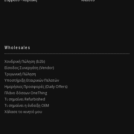
Wholesales
Χονδρική Πώληση (b2b)
Είσοδος Συνεργάτη (Vendor)
Τριγωνική Πώληση
Υποστήριξη Εταιρικών Πελατών
Ημερήσιες Προσφορές (Daily Offers)
Πλάνο δόσεων OneThing
Τι σημαίνει Refurbished
Τι σημαίνει η ένδειξη ΟΕΜ
Χάλασε το κινητό μου