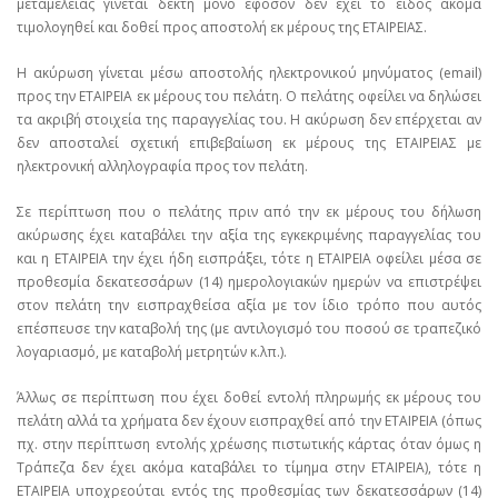
μεταμελείας γίνεται δεκτή μόνο εφόσον δεν έχει το είδος ακόμα
τιμολογηθεί και δοθεί προς αποστολή εκ μέρους της ΕΤΑΙΡΕΙΑΣ.
Η ακύρωση γίνεται μέσω αποστολής ηλεκτρονικού μηνύματος (email)
προς την ΕΤΑΙΡΕΙΑ εκ μέρους του πελάτη. Ο πελάτης οφείλει να δηλώσει
τα ακριβή στοιχεία της παραγγελίας του. Η ακύρωση δεν επέρχεται αν
δεν αποσταλεί σχετική επιβεβαίωση εκ μέρους της ΕΤΑΙΡΕΙΑΣ με
ηλεκτρονική αλληλογραφία προς τον πελάτη.
Σε περίπτωση που ο πελάτης πριν από την εκ μέρους του δήλωση
ακύρωσης έχει καταβάλει την αξία της εγκεκριμένης παραγγελίας του
και η ΕΤΑΙΡΕΙΑ την έχει ήδη εισπράξει, τότε η ΕΤΑΙΡΕΙΑ οφείλει μέσα σε
προθεσμία δεκατεσσάρων (14) ημερολογιακών ημερών να επιστρέψει
στον πελάτη την εισπραχθείσα αξία με τον ίδιο τρόπο που αυτός
επέσπευσε την καταβολή της (με αντιλογισμό του ποσού σε τραπεζικό
λογαριασμό, με καταβολή μετρητών κ.λπ.).
Άλλως σε περίπτωση που έχει δοθεί εντολή πληρωμής εκ μέρους του
πελάτη αλλά τα χρήματα δεν έχουν εισπραχθεί από την ΕΤΑΙΡΕΙΑ (όπως
πχ. στην περίπτωση εντολής χρέωσης πιστωτικής κάρτας όταν όμως η
Τράπεζα δεν έχει ακόμα καταβάλει το τίμημα στην ΕΤΑΙΡΕΙΑ), τότε η
ΕΤΑΙΡΕΙΑ υποχρεούται εντός της προθεσμίας των δεκατεσσάρων (14)