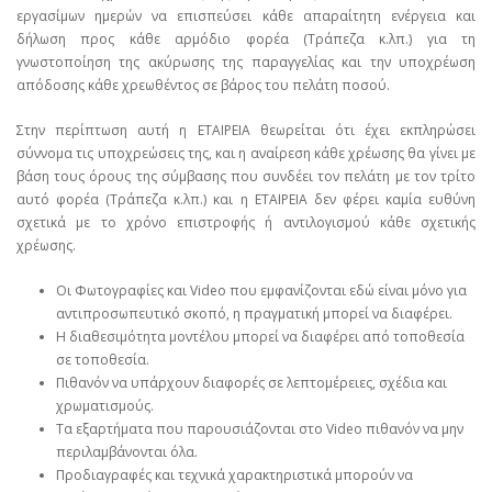
εργασίμων ημερών να επισπεύσει κάθε απαραίτητη ενέργεια και
δήλωση προς κάθε αρμόδιο φορέα (Τράπεζα κ.λπ.) για τη
γνωστοποίηση της ακύρωσης της παραγγελίας και την υποχρέωση
απόδοσης κάθε χρεωθέντος σε βάρος του πελάτη ποσού.
Στην περίπτωση αυτή η ΕΤΑΙΡΕΙΑ θεωρείται ότι έχει εκπληρώσει
σύννομα τις υποχρεώσεις της, και η αναίρεση κάθε χρέωσης θα γίνει με
βάση τους όρους της σύμβασης που συνδέει τον πελάτη με τον τρίτο
αυτό φορέα (Τράπεζα κ.λπ.) και η ΕΤΑΙΡΕΙΑ δεν φέρει καμία ευθύνη
σχετικά με το χρόνο επιστροφής ή αντιλογισμού κάθε σχετικής
χρέωσης.
Οι Φωτογραφίες και Video που εμφανίζονται εδώ είναι μόνο για
αντιπροσωπευτικό σκοπό, η πραγματική μπορεί να διαφέρει.
Η διαθεσιμότητα μοντέλου μπορεί να διαφέρει από τοποθεσία
σε τοποθεσία.
Πιθανόν να υπάρχουν διαφορές σε λεπτομέρειες, σχέδια και
χρωματισμούς.
Τα εξαρτήματα που παρουσιάζονται στο Video πιθανόν να μην
περιλαμβάνονται όλα.
Προδιαγραφές και τεχνικά χαρακτηριστικά μπορούν να