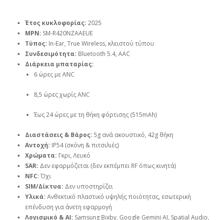
Έτος κυκλοφορίας:
2025
MPN:
SM-R420NZAAEUE
Τύπος:
In-Ear, True Wireless, κλειστού τύπου
Συνδεσιμότητα:
Bluetooth 5.4, AAC
Διάρκεια μπαταρίας:
6 ώρες με ANC
8,5 ώρες χωρίς ANC
Έως 24 ώρες με τη θήκη φόρτισης (515mAh)
Διαστάσεις & Βάρος:
5g ανά ακουστικό, 42g θήκη
Αντοχή:
IP54 (σκόνη & πιτσιλιές)
Χρώματα:
Γκρι, Λευκό
SAR:
Δεν εφαρμόζεται (δεν εκπέμπει RF όπως κινητά)
NFC:
Όχι
SIM/Δίκτυα:
Δεν υποστηρίζει
Υλικά:
Ανθεκτικό πλαστικό υψηλής ποιότητας, εσωτερική
επένδυση για άνετη εφαρμογή
Λογισμικό & AI:
Samsung Bixby, Google Gemini AI, Spatial Audio,