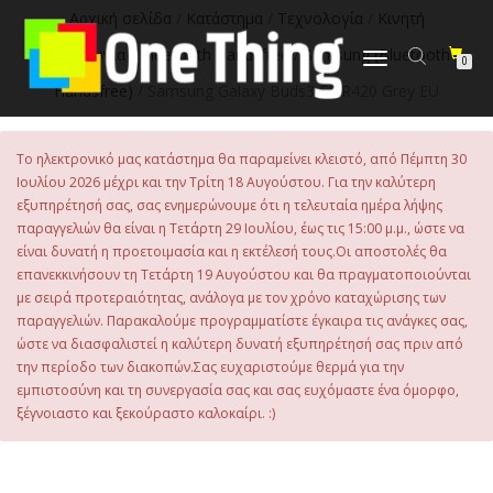
στο
Αρχική σελίδα
/
Κατάστημα
/
Τεχνολογία
/
Κινητή
περιεχόμενο
Τηλεφωνία
/
Bluetooth Handsfree
/
Samsung (Bluetooth
Εναλλαγή
0
πλοήγησης
Handsfree)
/ Samsung Galaxy Buds3 FE R420 Grey EU
Το ηλεκτρονικό μας κατάστημα θα παραμείνει κλειστό, από Πέμπτη 30
Ιουλίου 2026 μέχρι και την Τρίτη 18 Αυγούστου. Για την καλύτερη
εξυπηρέτησή σας, σας ενημερώνουμε ότι η τελευταία ημέρα λήψης
παραγγελιών θα είναι η Τετάρτη 29 Ιουλίου, έως τις 15:00 μ.μ., ώστε να
είναι δυνατή η προετοιμασία και η εκτέλεσή τους.Οι αποστολές θα
επανεκκινήσουν τη Τετάρτη 19 Αυγούστου και θα πραγματοποιούνται
με σειρά προτεραιότητας, ανάλογα με τον χρόνο καταχώρισης των
παραγγελιών. Παρακαλούμε προγραμματίστε έγκαιρα τις ανάγκες σας,
ώστε να διασφαλιστεί η καλύτερη δυνατή εξυπηρέτησή σας πριν από
την περίοδο των διακοπών.Σας ευχαριστούμε θερμά για την
εμπιστοσύνη και τη συνεργασία σας και σας ευχόμαστε ένα όμορφο,
ξέγνοιαστο και ξεκούραστο καλοκαίρι. :)