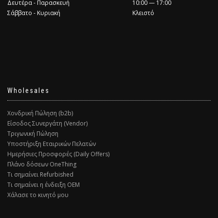
Δευτέρα - Παρασκευή
10:00 — 17:00
Σάββατο - Κυριακή
Κλειστό
Wholesales
Χονδρική Πώληση (b2b)
Είσοδος Συνεργάτη (Vendor)
Τριγωνική Πώληση
Υποστήριξη Εταιρικών Πελατών
Ημερήσιες Προσφορές (Daily Offers)
Πλάνο δόσεων OneThing
Τι σημαίνει Refurbished
Τι σημαίνει η ένδειξη ΟΕΜ
Χάλασε το κινητό μου