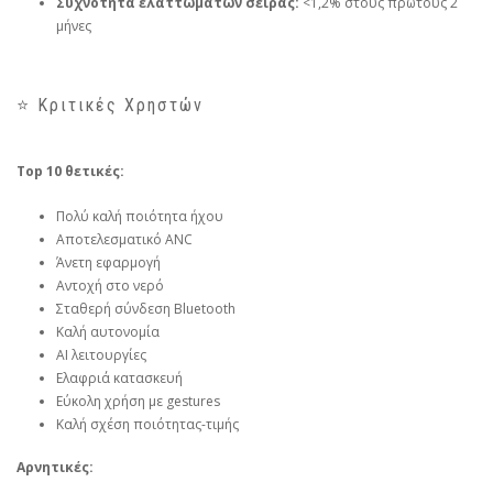
Συχνότητα ελαττωμάτων σειράς:
<1,2% στους πρώτους 2
μήνες
⭐ Κριτικές Χρηστών
Top 10 θετικές:
Πολύ καλή ποιότητα ήχου
Αποτελεσματικό ANC
Άνετη εφαρμογή
Αντοχή στο νερό
Σταθερή σύνδεση Bluetooth
Καλή αυτονομία
AI λειτουργίες
Ελαφριά κατασκευή
Εύκολη χρήση με gestures
Καλή σχέση ποιότητας-τιμής
Αρνητικές: