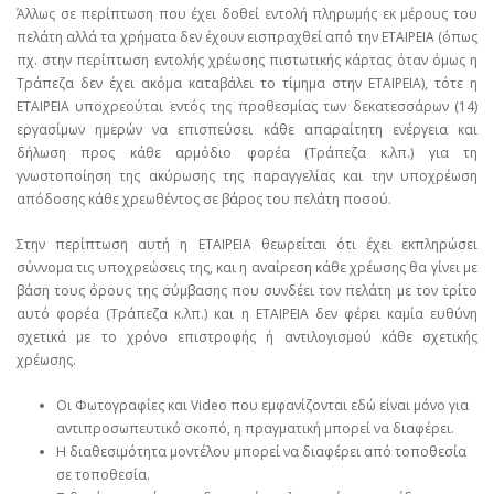
Άλλως σε περίπτωση που έχει δοθεί εντολή πληρωμής εκ μέρους του
πελάτη αλλά τα χρήματα δεν έχουν εισπραχθεί από την ΕΤΑΙΡΕΙΑ (όπως
πχ. στην περίπτωση εντολής χρέωσης πιστωτικής κάρτας όταν όμως η
Τράπεζα δεν έχει ακόμα καταβάλει το τίμημα στην ΕΤΑΙΡΕΙΑ), τότε η
ΕΤΑΙΡΕΙΑ υποχρεούται εντός της προθεσμίας των δεκατεσσάρων (14)
εργασίμων ημερών να επισπεύσει κάθε απαραίτητη ενέργεια και
δήλωση προς κάθε αρμόδιο φορέα (Τράπεζα κ.λπ.) για τη
γνωστοποίηση της ακύρωσης της παραγγελίας και την υποχρέωση
απόδοσης κάθε χρεωθέντος σε βάρος του πελάτη ποσού.
Στην περίπτωση αυτή η ΕΤΑΙΡΕΙΑ θεωρείται ότι έχει εκπληρώσει
σύννομα τις υποχρεώσεις της, και η αναίρεση κάθε χρέωσης θα γίνει με
βάση τους όρους της σύμβασης που συνδέει τον πελάτη με τον τρίτο
αυτό φορέα (Τράπεζα κ.λπ.) και η ΕΤΑΙΡΕΙΑ δεν φέρει καμία ευθύνη
σχετικά με το χρόνο επιστροφής ή αντιλογισμού κάθε σχετικής
χρέωσης.
Οι Φωτογραφίες και Video που εμφανίζονται εδώ είναι μόνο για
αντιπροσωπευτικό σκοπό, η πραγματική μπορεί να διαφέρει.
Η διαθεσιμότητα μοντέλου μπορεί να διαφέρει από τοποθεσία
σε τοποθεσία.