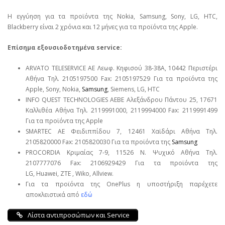
Η εγγύηση για τα προϊόντα της Nokia, Samsung, Sony, LG, HTC,
Blackberry είναι 2 χρόνια και 12 μήνες για τα προϊόντα της Apple.
Επίσημα εξουσιοδοτημένα service:
ARVATO TELESERVICE ΑΕ Λεωφ. Κηφισού 38-38Α, 10442 Περιστέρι
Αθήνα Τηλ. 2105197500 Fax: 2105197529 Για τα προϊόντα της
Apple, Sony, Nokia,
Samsung
, Siemens, LG, HTC
INFO QUEST TECHNOLOGIES ΑΕΒΕ Αλεξάνδρου Πάντου 25, 17671
Καλλιθέα Αθήνα Τηλ. 2119991000, 2119994000 Fax: 2119991499
Για τα προϊόντα της Apple
SMARTEC ΑΕ Φειδιππίδου 7, 12461 Χαϊδάρι Αθήνα Τηλ.
2105820000 Fax: 2105820030 Για τα προϊόντα της
Samsung
PROCORDIA Κριμαίας 7-9, 11526 Ν. Ψυχικό Αθήνα Τηλ.
2107777076 Fax: 2106929429 Για τα προϊόντα της
LG, Huawei, ΖΤΕ , Wiko, Allview.
Για τα προϊόντα της OnePlus η υποστήριξη παρέχετε
αποκλειστικά από
εδώ
Λίστα αντιπροσώπων και Service