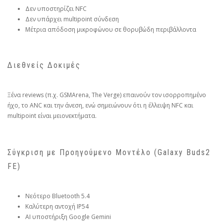
Δεν υποστηρίζει NFC
Δεν υπάρχει multipoint σύνδεση
Μέτρια απόδοση μικροφώνου σε θορυβώδη περιβάλλοντα
Διεθνείς Δοκιμές
Ξένα reviews (π.χ. GSMArena, The Verge) επαινούν τον ισορροπημένο
ήχο, το ANC και την άνεση, ενώ σημειώνουν ότι η έλλειψη NFC και
multipoint είναι μειονεκτήματα.
Σύγκριση με Προηγούμενο Μοντέλο (Galaxy Buds2
FE)
Νεότερο Bluetooth 5.4
Καλύτερη αντοχή IP54
AI υποστήριξη Google Gemini