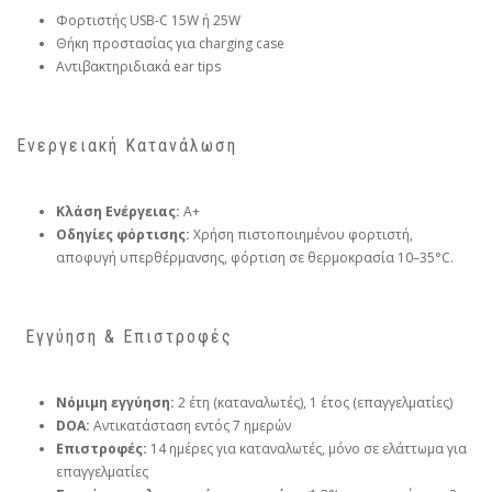
Φορτιστής USB-C 15W ή 25W
Θήκη προστασίας για charging case
Αντιβακτηριδιακά ear tips
Ενεργειακή Κατανάλωση
Κλάση Ενέργειας:
A+
Οδηγίες φόρτισης:
Χρήση πιστοποιημένου φορτιστή,
αποφυγή υπερθέρμανσης, φόρτιση σε θερμοκρασία 10–35°C.
️ Εγγύηση & Επιστροφές
Νόμιμη εγγύηση:
2 έτη (καταναλωτές), 1 έτος (επαγγελματίες)
DOA:
Αντικατάσταση εντός 7 ημερών
Επιστροφές:
14 ημέρες για καταναλωτές, μόνο σε ελάττωμα για
επαγγελματίες