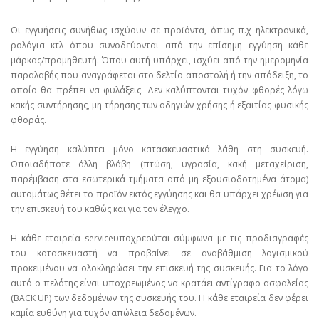
Οι εγγυήσεις συνήθως ισχύουν σε προϊόντα, όπως π.χ ηλεκτρονικά,
ρολόγια κτλ όπου συνοδεύονται από την επίσημη εγγύηση κάθε
μάρκας/προμηθευτή. Όπου αυτή υπάρχει, ισχύει από την ημερομηνία
παραλαβής που αναγράφεται στο δελτίο αποστολή ή την απόδειξη, το
οποίο θα πρέπει να φυλάξεις. Δεν καλύπτονται τυχόν φθορές λόγω
κακής συντήρησης, μη τήρησης των οδηγιών χρήσης ή εξαιτίας φυσικής
φθοράς.
Η εγγύηση καλύπτει μόνο κατασκευαστικά λάθη στη συσκευή.
Οποιαδήποτε άλλη βλάβη (πτώση, υγρασία, κακή μεταχείριση,
παρέμβαση στα εσωτερικά τμήματα από μη εξουσιοδοτημένα άτομα)
αυτομάτως θέτει το προϊόν εκτός εγγύησης και θα υπάρχει χρέωση για
την επισκευή του καθώς και για τον έλεγχο.
Η κάθε εταιρεία serviceυποχρεούται σύμφωνα με τις προδιαγραφές
του κατασκευαστή να προβαίνει σε αναβάθμιση λογισμικού
προκειμένου να ολοκληρώσει την επισκευή της συσκευής. Για το λόγο
αυτό ο πελάτης είναι υποχρεωμένος να κρατάει αντίγραφο ασφαλείας
(BACK UP) των δεδομένων της συσκευής του. Η κάθε εταιρεία δεν φέρει
καμία ευθύνη για τυχόν απώλεια δεδομένων.