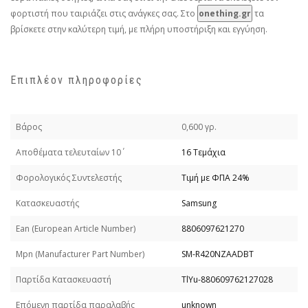
φορτιστή που ταιριάζει στις ανάγκες σας. Στο
onething.gr
τα
βρίσκετε στην καλύτερη τιμή, με πλήρη υποστήριξη και εγγύηση.
Επιπλέον πληροφορίες
Βάρος
0,600 γρ.
Απoθέματα τελευταίων 10΄
16 Τεμάχια
Φορολογικός Συντελεστής
Τιμή με ΦΠΑ 24%
Κατασκευαστής
Samsung
Εan (European Article Number)
8806097621270
Mpn (Manufacturer Part Number)
SM-R420NZAADBT
Παρτίδα Κατασκευαστή
TlYu-880609762127028
Επόμενη παρτίδα παραλαβής
unknown