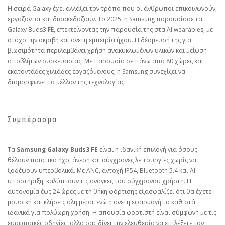
Η σειρά Galaxy έχει αλλάξει τον τρόπο που οι άνθρωποι επικοινωνούν,
εργάζονται και διασκεδάζουν. Το 2025, η Samsung παρουσίασε τα
Galaxy Buds3 FE, επεκτείνοντας την παρουσία της στα AI wearables, με
στόχο την ακριβή και άνετη εμπειρία ήχου. Η δέσμευσή της για
βιωσιμότητα περιλαμβάνει χρήση ανακυκλωμένων υλικών και μείωση
αποβλήτων συσκευασίας. Με παρουσία σε πάνω από 80 χώρες και
εκατοντάδες χιλιάδες εργαζόμενους, η Samsung συνεχίζει να
διαμορφώνει το μέλλον της τεχνολογίας.
Συμπέρασμα
Τα
Samsung Galaxy Buds3 FE
είναι η ιδανική επιλογή για όσους
θέλουν ποιοτικό ήχο, άνεση και σύγχρονες λειτουργίες χωρίς να
ξοδέψουν υπερβολικά. Με ANC, αντοχή IP54, Bluetooth 5.4 και AI
υποστήριξη, καλύπτουν τις ανάγκες του σύγχρονου χρήστη. Η
αυτονομία έως 24 ώρες με τη θήκη φόρτισης εξασφαλίζει ότι θα έχετε
μουσική και κλήσεις όλη μέρα, ενώ η άνετη εφαρμογή τα καθιστά
ιδανικά για πολύωρη χρήση. Η απουσία φορτιστή είναι σύμφωνη με τις
ευρωπαϊκές οδηγίες, αλλά σας δίνει την ελευθερία να επιλέξετε τον