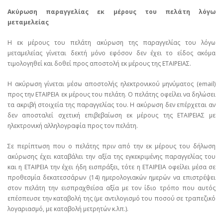
Ακύρωση παραγγελίας εκ μέρους του πελάτη λόγω
μεταμελείας
Η εκ μέρους του πελάτη ακύρωση της παραγγελίας του λόγω
μεταμελείας γίνεται δεκτή μόνο εφόσον δεν έχει το είδος ακόμα
τιμολογηθεί και δοθεί προς αποστολή εκ μέρους της ΕΤΑΙΡΕΙΑΣ.
Η ακύρωση γίνεται μέσω αποστολής ηλεκτρονικού μηνύματος (email)
προς την ΕΤΑΙΡΕΙΑ εκ μέρους του πελάτη. Ο πελάτης οφείλει να δηλώσει
τα ακριβή στοιχεία της παραγγελίας του. Η ακύρωση δεν επέρχεται αν
δεν αποσταλεί σχετική επιβεβαίωση εκ μέρους της ΕΤΑΙΡΕΙΑΣ με
ηλεκτρονική αλληλογραφία προς τον πελάτη.
Σε περίπτωση που ο πελάτης πριν από την εκ μέρους του δήλωση
ακύρωσης έχει καταβάλει την αξία της εγκεκριμένης παραγγελίας του
και η ΕΤΑΙΡΕΙΑ την έχει ήδη εισπράξει, τότε η ΕΤΑΙΡΕΙΑ οφείλει μέσα σε
προθεσμία δεκατεσσάρων (14) ημερολογιακών ημερών να επιστρέψει
στον πελάτη την εισπραχθείσα αξία με τον ίδιο τρόπο που αυτός
επέσπευσε την καταβολή της (με αντιλογισμό του ποσού σε τραπεζικό
λογαριασμό, με καταβολή μετρητών κ.λπ.).