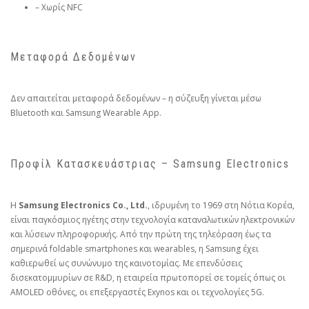
– Χωρίς NFC
Μεταφορά Δεδομένων
Δεν απαιτείται μεταφορά δεδομένων – η σύζευξη γίνεται μέσω
Bluetooth και Samsung Wearable App.
Προφίλ Κατασκευάστριας – Samsung Electronics
Η
Samsung Electronics Co., Ltd.
, ιδρυμένη το 1969 στη Νότια Κορέα,
είναι παγκόσμιος ηγέτης στην τεχνολογία καταναλωτικών ηλεκτρονικών
και λύσεων πληροφορικής. Από την πρώτη της τηλεόραση έως τα
σημερινά foldable smartphones και wearables, η Samsung έχει
καθιερωθεί ως συνώνυμο της καινοτομίας. Με επενδύσεις
δισεκατομμυρίων σε R&D, η εταιρεία πρωτοπορεί σε τομείς όπως οι
AMOLED οθόνες, οι επεξεργαστές Exynos και οι τεχνολογίες 5G.