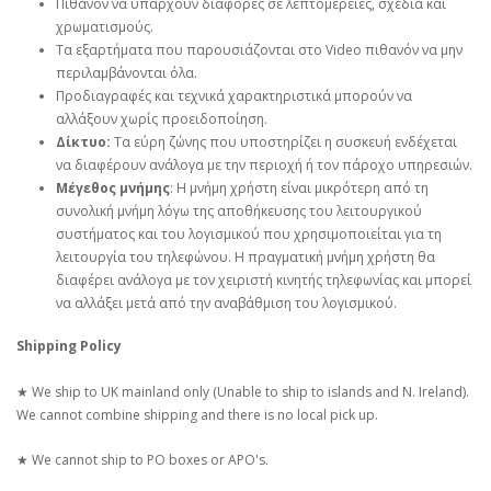
Πιθανόν να υπάρχουν διαφορές σε λεπτομέρειες, σχέδια και
χρωματισμούς.
Τα εξαρτήματα που παρουσιάζονται στο Video πιθανόν να μην
περιλαμβάνονται όλα.
Προδιαγραφές και τεχνικά χαρακτηριστικά μπορούν να
αλλάξουν χωρίς προειδοποίηση.
Δίκτυο:
Τα εύρη ζώνης που υποστηρίζει η συσκευή ενδέχεται
να διαφέρουν ανάλογα με την περιοχή ή τον πάροχο υπηρεσιών.
Μέγεθος μνήμης
: Η μνήμη χρήστη είναι μικρότερη από τη
συνολική μνήμη λόγω της αποθήκευσης του λειτουργικού
συστήματος και του λογισμικού που χρησιμοποιείται για τη
λειτουργία του τηλεφώνου. Η πραγματική μνήμη χρήστη θα
διαφέρει ανάλογα με τον χειριστή κινητής τηλεφωνίας και μπορεί
να αλλάξει μετά από την αναβάθμιση του λογισμικού.
Shipping Policy
★ We ship to UK mainland only (Unable to ship to islands and N. Ireland).
We cannot combine shipping and there is no local pick up.
★ We cannot ship to PO boxes or APO's.