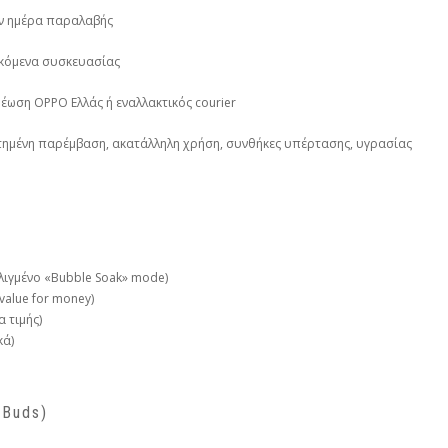
την ημέρα παραλαβής
λκόμενα συσκευασίας
έωση OPPO Ελλάς ή εναλλακτικός courier
τημένη παρέμβαση, ακατάλληλη χρήση, συνθήκες υπέρτασης, υγρασίας
λιγμένο «Bubble Soak» mode)
 value for money)
α τιμής)
κά)
 Buds)