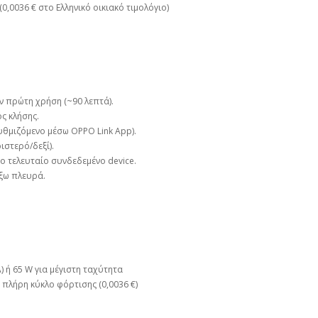
(0,0036 € στο Ελληνικό οικιακό τιμολόγιο)
ν πρώτη χρήση (~90 λεπτά).
ς κλήσης.
θμιζόμενο μέσω OPPO Link App).
ιστερό/δεξί).
το τελευταίο συνδεδεμένο device.
ξω πλευρά.
) ή 65 W για μέγιστη ταχύτητα
 πλήρη κύκλο φόρτισης (0,0036 €)