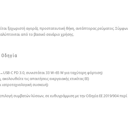
ίται ξεχωριστή αγορά), προστατευτική θήκη, αντάπτορας ρεύματος. Σύμφωνα
αλύπτονται από το βασικό σενάριο χρήσης.
 Οδηγία
→USB-C PD 3.0, συνιστάται 33 W–65 W για ταχύτερη φόρτιση)
ακολουθείτε τις απαιτήσεις ενεργειακής ετικέτας ΕΕ)
αι ιατροτεχνολογική συσκευή)
επιλογή συμβατών λύσεων, σε ευθυγράμμιση με την Οδηγία ΕΕ 2019/904 περί