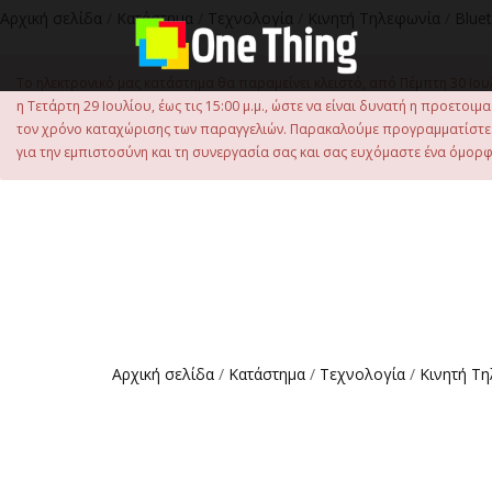
Αρχική σελίδα
/
Κατάστημα
/
Τεχνολογία
/
Κινητή Τηλεφωνία
/
Blue
Το ηλεκτρονικό μας κατάστημα θα παραμείνει κλειστό, από Πέμπτη 30 Ιου
η Τετάρτη 29 Ιουλίου, έως τις 15:00 μ.μ., ώστε να είναι δυνατή η προετ
τον χρόνο καταχώρισης των παραγγελιών. Παρακαλούμε προγραμματίστε έ
για την εμπιστοσύνη και τη συνεργασία σας και σας ευχόμαστε ένα όμορφο
Αρχική σελίδα
/
Κατάστημα
/
Τεχνολογία
/
Κινητή Τ