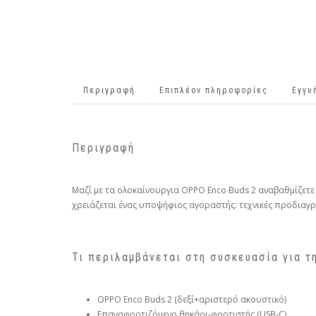
Περιγραφή
Επιπλέον πληροφορίες
Εγγυ
Περιγραφή
Μαζί με τα ολοκαίνουργια OPPO Enco Buds 2 αναβαθμίζετε
χρειάζεται ένας υποψήφιος αγοραστής: τεχνικές προδιαγρα
Τι περιλαμβάνεται στη συσκευασία για τ
OPPO Enco Buds 2 (δεξί+αριστερό ακουστικό)
Επαναφορτιζόμενο θηκάρι-φορτιστής (USB-C)