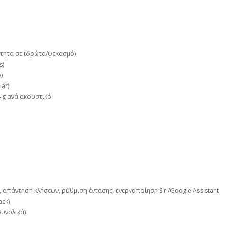
κότητα σε ιδρώτα/ψεκασμό)
s)
)
lar)
4 g ανά ακουστικό
πάντηση κλήσεων, ρύθμιση έντασης, ενεργοποίηση Siri/Google Assistant
ack)
συνολικά)