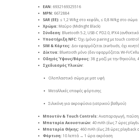
EAN:
6932169325516
MPN:
6672884
SAR (ΕΕ):
≤ 1,2 W/kg στο κεφάλι, ≤ 0,8 W/kg στο σώμα
Χρώμα:
Μαύρο (Midnight Black)
Σύνδεση:
Bluetooth 5.2, USB-C PD2.0, IPX4 (ανθεκτι
Υποστήριξη NFC:
Όχι (μόνο pairing με touch control
SIM & Κάρτες:
Δεν εφαρμόζεται (earbuds, όχι κινητό
Δίκτυα:
Bluetooth μόνο (δεν εφαρμόζεται Wi-Fi/Cellu
Οδηγός Ύψους/Βάρους:
38 g μαζί με την θηκούλα, 
Σχεδιασμός Υλικών:
Ολοπλαστικό σώμα με ματ υφή
Μεταλλικές επαφές φόρτισης
Σιλικόνη για ακροφύσια (ιατρικού βαθμού)
Μπουτόν & Touch Controls:
Αναπαραγωγή, παύση, α
Μπαταρία Ακουστικών:
40 mAh (έως 7 ώρες playb
Μπαταρία Θήκης:
460 mAh (έως 28 ώρες playback 
Φόρτιση:
10 λεπτά → 1 ώρα ακρόαση