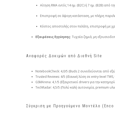
Αίτηση RMA εντός 14 ημ. (B2C) ή 7 ημ. (B2B) από 
Επιστροφή σε άψογη κατάσταση, με πλήρη παρε
Κόστος αποστολής στον πελάτη, επιστροφή με χρ
Εξαιρέσεις Εγγύησης:
Τυχαία ζημιά, μη εξουσιοδο
Αναφορές Δοκιμών από Διεθνή Site
NotebookCheck: 4,0/5 (Buds 2 συνοδεύονται από εξε
Trusted Reviews: 4/5 (Ιδανική λύση σε entry-level TWS,
GSMArena: 4,1/5 (Εξαιρετικοί drivers για την κατηγορί
TechRadar: 4,5/5 (Πολύ καλή αυτονομία, premium υλι
Σύγκριση με Προηγούμενο Μοντέλο (Enco