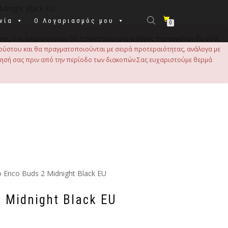
idnight Black EU
νία
Ο Λογαριασμός μου
0
σας, σας ενημερώνουμε ότι η τελευταία ημέρα λήψης παραγγελιών θα είναι
 Αυγούστου και θα πραγματοποιούνται με σειρά προτεραιότητας, ανάλογα με
τησή σας πριν από την περίοδο των διακοπών.Σας ευχαριστούμε θερμά
 Enco Buds 2 Midnight Black EU
 Midnight Black EU