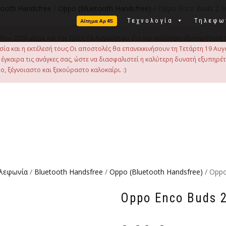
tooth Handsfree
/
Oppo (Bluetooth Handsfree)
/ Oppo Enco Buds 2 M
Τεχνολογία
Τηλεφω
λίου 2026 μέχρι και την Τρίτη 18 Αυγούστου. Για την καλύτερη εξυπηρέτησή 
οιμασία και η εκτέλεσή τους.Οι αποστολές θα επανεκκινήσουν τη Τετάρτη 19
γκαιρα τις ανάγκες σας, ώστε να διασφαλιστεί η καλύτερη δυνατή εξυπηρέ
, ξέγνοιαστο και ξεκούραστο καλοκαίρι. :)
ηλεφωνία
/
Bluetooth Handsfree
/
Oppo (Bluetooth Handsfree)
/ Oppo
Oppo Enco Buds 2