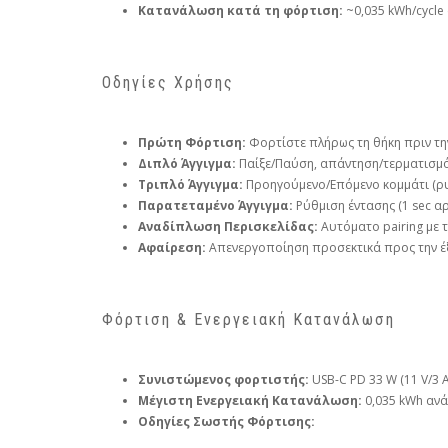
Κατανάλωση κατά τη φόρτιση:
~0,035 kWh/cycle 
Οδηγίες Χρήσης
Πρώτη Φόρτιση:
Φορτίστε πλήρως τη θήκη πριν τη
Διπλό Άγγιγμα:
Παίξε/Παύση, απάντηση/τερματισμό
Τριπλό Άγγιγμα:
Προηγούμενο/Επόμενο κομμάτι (ρυ
Παρατεταμένο Άγγιγμα:
Ρύθμιση έντασης (1 sec αρ
Αναδίπλωση Περισκελίδας:
Αυτόματο pairing με 
Αφαίρεση:
Απενεργοποίηση προσεκτικά προς την έ
Φόρτιση & Ενεργειακή Κατανάλωση
Συνιστώμενος φορτιστής:
USB-C PD 33 W (11 V/3 A
Μέγιστη Ενεργειακή Κατανάλωση:
0,035 kWh ανά
Οδηγίες Σωστής Φόρτισης: