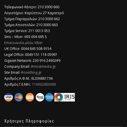
Τηλεφωνικό Κέντρο: 210 3000 660
Λογιστήριο: Καρύστου 27 Καματερό
Τμήμα Παραγγελιών: 210 3000 662
Τμήμα Αποστολών: 210 3000 663
Τμήμα Service: 211 0013 053
Sms – Viber: 693 694 695 5
Επικοινωνία μέσω Viber
​UK Office: 0044 845 508 9154
Legal Office: 0049 151 118 05997
Gigaset Network: 230 916 24902#9
Company Email:
#mostmedia.gr
Site Email:
#onething.gr
Αριθμός Α.Φ.Μ.: EL036881736
Αριθμός Γ.Ε.ΜΗ.:
116032603000
Χρήσιμες Πληροφορίες