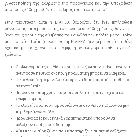
γνωστοποίηση της ακύρωσης της παραγγελίας και την υποχρέωση
απόδοσης κάθε χρεωθέντος σε βάρος του πελάτη ποσού.
Στην περίπτωση αυτή η ΕΤΑΙΡΕΙΑ θεωρείται ότι έχει εκπληρώσει
σύννομα τις υποχρεώσεις της, και η αναίρεση κάθε χρέωσης θα γίνει με
βάση τους όρους της σύμβασης που συνδέει τον πελάτη με τον τρίτο
αυτό φορέα (Τράπεζα κ.λπ.) και η ΕΤΑΙΡΕΙΑ δεν φέρει καμία ευθύνη
σχετικά με το χρόνο επιστροφής ή αντιλογισμού κάθε σχετικής
χρέωσης.
Οι Φωτογραφίες και Video που εμφανίζονται εδώ είναι μόνο για
αντιπροσωπευτικό σκοπό, η πραγματική μπορεί να διαφέρει.
Η διαθεσιμότητα μοντέλου μπορεί να διαφέρει από τοποθεσία
σε τοποθεσία.
Πιθανόν να υπάρχουν διαφορές σε λεπτομέρειες, σχέδια και
χρωματισμούς.
Τα εξαρτήματα που παρουσιάζονται στο Video πιθανόν να μην
περιλαμβάνονται όλα.
Προδιαγραφές και τεχνικά χαρακτηριστικά μπορούν να
αλλάξουν χωρίς προειδοποίηση.
Δίκτυο:
Τα εύρη ζώνης που υποστηρίζει η συσκευή ενδέχεται