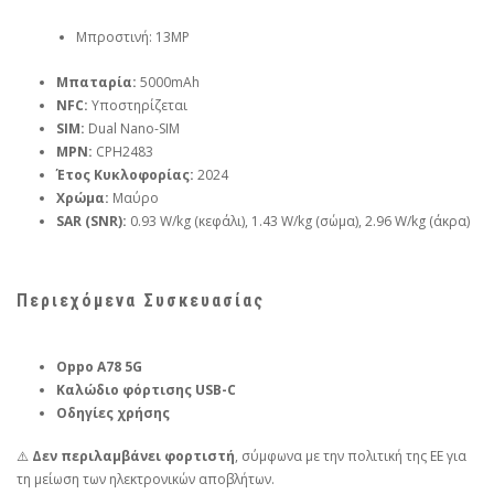
Μπροστινή: 13MP
Μπαταρία:
5000mAh
NFC:
Υποστηρίζεται
SIM:
Dual Nano-SIM
MPN:
CPH2483
Έτος Κυκλοφορίας:
2024
Χρώμα:
Μαύρο
SAR (SNR):
0.93 W/kg (κεφάλι), 1.43 W/kg (σώμα), 2.96 W/kg (άκρα)
Περιεχόμενα Συσκευασίας
Oppo A78 5G
Καλώδιο φόρτισης USB-C
Οδηγίες χρήσης
⚠️
Δεν περιλαμβάνει φορτιστή
, σύμφωνα με την πολιτική της ΕΕ για
τη μείωση των ηλεκτρονικών αποβλήτων.