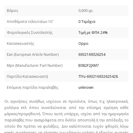
Βάρος
0,600 γρ.
Απoθέματα τελευταίων 10΄
0 Τεμάχια
Φορολογικός Συντελεστής
Τιμή με ΦΠΑ 24%
Κατασκευαστής
Oppo
Εan (European Article Number)
6932169326254
Mpn (Manufacturer Part Number)
B082F2JXM7
Παρτίδα Κατασκευαστή
TlYu-693216932625428
Επόμενη παρτίδα παραλαβής
unknown
Οι εγγυήσεις συνήθως ισχύουν σε προϊόντα, όπως π.χ ηλεκτρονικά,
ρολόγια κτλ όπου συνοδεύονται από την επίσημη εγγύηση κάθε
μάρκας/προμηθευτή. Όπου αυτή υπάρχει, ισχύει από την ημερομηνία
παραλαβής που αναγράφεται στο δελτίο αποστολή ή την απόδειξη, το
οποίο θα πρέπει να φυλάξεις. Δεν καλύπτονται τυχόν φθορές λόγω
κακής συντήρησης, μη τήρησης των οδηγιών χρήσης ή εξαιτίας φυσικής