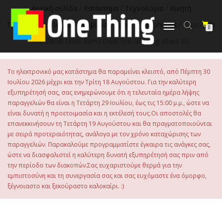
στο
Αρχική σελίδα
/
Κατάστημα
/
Τεχνολογία
/
Κινητή
περιεχόμενο
Τηλεφωνία
/
Κινητά Τηλέφωνα
/
Oppo Smartphones
/ Oppo A78
Εναλλαγή
0
πλοήγησης
5G128GB (4GB Ram) Dual-Sim Glowing Black EU
Το ηλεκτρονικό μας κατάστημα θα παραμείνει κλειστό, από Πέμπτη 30
Ιουλίου 2026 μέχρι και την Τρίτη 18 Αυγούστου. Για την καλύτερη
εξυπηρέτησή σας, σας ενημερώνουμε ότι η τελευταία ημέρα λήψης
παραγγελιών θα είναι η Τετάρτη 29 Ιουλίου, έως τις 15:00 μ.μ., ώστε να
είναι δυνατή η προετοιμασία και η εκτέλεσή τους.Οι αποστολές θα
επανεκκινήσουν τη Τετάρτη 19 Αυγούστου και θα πραγματοποιούνται
με σειρά προτεραιότητας, ανάλογα με τον χρόνο καταχώρισης των
παραγγελιών. Παρακαλούμε προγραμματίστε έγκαιρα τις ανάγκες σας,
ώστε να διασφαλιστεί η καλύτερη δυνατή εξυπηρέτησή σας πριν από
την περίοδο των διακοπών.Σας ευχαριστούμε θερμά για την
εμπιστοσύνη και τη συνεργασία σας και σας ευχόμαστε ένα όμορφο,
ξέγνοιαστο και ξεκούραστο καλοκαίρι. :)