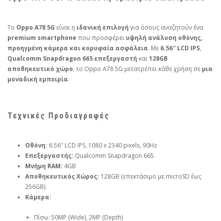
Το
Oppo A78 5G
είναι η
ιδανική επιλογή
για όσους αναζητούν ένα
premium smartphone
που προσφέρει
υψηλή ανάλυση οθόνης,
προηγμένη κάμερα και κορυφαία ασφάλεια
. Με
6.56″ LCD IPS
,
Qualcomm Snapdragon 665 επεξεργαστή
και
128GB
αποθηκευτικό χώρο
, το Oppo A78 5G μετατρέπει κάθε χρήση σε
μια
μοναδική εμπειρία
.
Τεχνικές Προδιαγραφές
Οθόνη:
6.56″ LCD IPS, 1080 x 2340 pixels, 90Hz
Επεξεργαστής:
Qualcomm Snapdragon 665
Μνήμη RAM:
4GB
Αποθηκευτικός Χώρος:
128GB (επεκτάσιμο με microSD έως
256GB)
Κάμερα:
Πίσω: 50MP (Wide), 2MP (Depth)