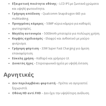
Εξαιρετική ποιότητα οθόνης
– LCD IPS με ζωντανά χρώματα
και υψηλή φωτεινότητα.
Γρήγορη απόδοση
– Qualcomm Snapdragon 665 για
multitasking.
Προηγμένες κάμερες
– 50MP κύρια κάμερα για καθαρές
φωτογραφίες.
Μεγάλη αυτονομία
– 5000mAh μπαταρία για πολύωρη χρήση.
Κομψός σχεδιασμός
– Ελαφρύ και ανθεκτικό με μαύρο
φινίρισμα.
Γρήγορη φόρτιση
– 33W Super Fast Charging για άμεση
επαναφόρτιση.
Εύκολη χρήση
– Καθαρό και γρήγορο UI.
Δυνατός ήχος
– Στερεοφωνικά ηχεία με υψηλή ένταση.
Αρνητικές
Δεν περιλαμβάνει φορτιστή
– Πρέπει να αγοραστεί
ξεχωριστά.
Οθόνη HD αντί FHD
– Δεν έχει την υψηλότερη ανάλυση.