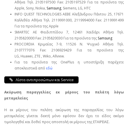
Αθήνα Τηλ. 2105197500 Fax: 2105197529 Για τα προϊόντα της
Apple, Sony, Nokia,
Samsung
, Siemens, LG, HTC
INFO QUEST TECHNOLOGIES ΑΕΒΕ Αλεξάνδρου Πάντου 25, 17671
Καλλιθέα Αθήνα Τηλ. 2119991000, 2119994000 Fax: 2119991499
Για τα προϊόντα της Apple
SMARTEC ΑΕ Φειδιππίδου 7, 12461 Χαϊδάρι Αθήνα Τηλ.
2105820000 Fax: 2105820030 Για τα προϊόντα της
Samsung
PROCORDIA Κριμαίας 7-9, 11526 Ν. Ψυχικό Αθήνα Τηλ.
2107777076 Fax: 2106929429 Για τα προϊόντα της
LG, Huawei, ΖΤΕ , Wiko, Allview.
Για τα προϊόντα της OnePlus η υποστήριξη παρέχετε
αποκλειστικά από
εδώ
Λίστα αντιπροσώπων και Service
Ακύρωση παραγγελίας εκ μέρους του πελάτη λόγω
μεταμελείας
Η εκ μέρους του πελάτη ακύρωση της παραγγελίας του λόγω
μεταμελείας γίνεται δεκτή μόνο εφόσον δεν έχει το είδος ακόμα
τιμολογηθεί και δοθεί προς αποστολή εκ μέρους της ΕΤΑΙΡΕΙΑΣ.