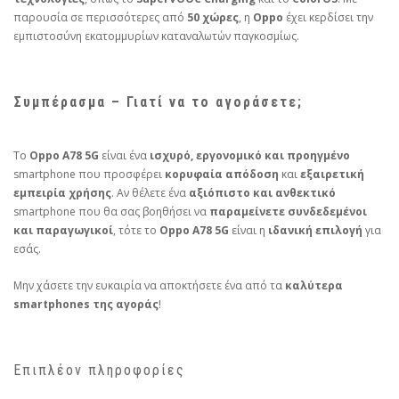
παρουσία σε περισσότερες από
50 χώρες
, η
Oppo
έχει κερδίσει την
εμπιστοσύνη εκατομμυρίων καταναλωτών παγκοσμίως.
Συμπέρασμα – Γιατί να το αγοράσετε;
Το
Oppo A78 5G
είναι ένα
ισχυρό, εργονομικό και προηγμένο
smartphone που προσφέρει
κορυφαία απόδοση
και
εξαιρετική
εμπειρία χρήσης
. Αν θέλετε ένα
αξιόπιστο και ανθεκτικό
smartphone που θα σας βοηθήσει να
παραμείνετε συνδεδεμένοι
και παραγωγικοί
, τότε το
Oppo A78 5G
είναι η
ιδανική επιλογή
για
εσάς.
Μην χάσετε την ευκαιρία να αποκτήσετε ένα από τα
καλύτερα
smartphones της αγοράς
!
Επιπλέον πληροφορίες