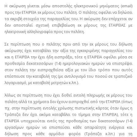
Η ακύρωση γίνεται μέσω αποστολής ηλεκτρονικού μηνύματος (email)
προς την ΕΤΑΙΡΕΙΑ εκ μέρους του πελάτη. Ο πελάτης οφείλει να δηλώσει
τα ακριβή στοιχεία της παραγγελίας του. Η ακύρωση δεν επέρχεται αν
δεν αποσταλεί σχετική επιβεβαίωση εκ μέρους της ΕΤΑΙΡΕΙΑΣ με
ηλεκτρονική αλληλογραφία προς τον πελάτη.
Σε περίπτωση που ο πελάτης πριν από την εκ μέρους του δήλωση
ακύρωσης έχει καταβάλει την αξία της εγκεκριμένης παραγγελίας του
και η ΕΤΑΙΡΕΙΑ την έχει ήδη εισπράξει, τότε η ΕΤΑΙΡΕΙΑ οφείλει μέσα σε
προθεσμία δεκατεσσάρων (14) ημερολογιακών ημερών να επιστρέψει
στον πελάτη την εισπραχθείσα αξία με τον ίδιο τρόπο που αυτός
επέσπευσε την καταβολή της (με αντιλογισμό του ποσού σε τραπεζικό
λογαριασμό, με καταβολή μετρητών κ.λπ.).
Άλλως σε περίπτωση που έχει δοθεί εντολή πληρωμής εκ μέρους του
πελάτη αλλά τα χρήματα δεν έχουν εισπραχθεί από την ΕΤΑΙΡΕΙΑ (όπως
πχ. στην περίπτωση εντολής χρέωσης πιστωτικής κάρτας όταν όμως η
Τράπεζα δεν έχει ακόμα καταβάλει το τίμημα στην ΕΤΑΙΡΕΙΑ), τότε η
ΕΤΑΙΡΕΙΑ υποχρεούται εντός της προθεσμίας των δεκατεσσάρων (14)
εργασίμων ημερών να επισπεύσει κάθε απαραίτητη ενέργεια και
δήλωση προς κάθε αρμόδιο φορέα (Τράπεζα κ.λπ.) για τη