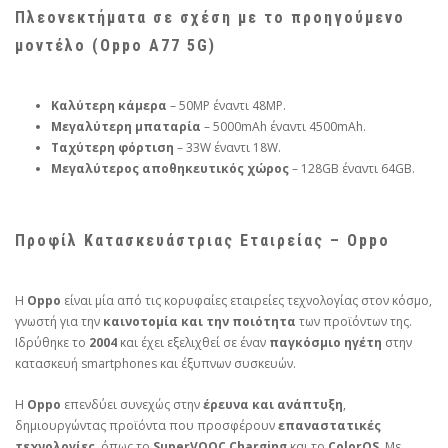
Πλεονεκτήματα σε σχέση με το προηγούμενο
μοντέλο (Oppo A77 5G)
Καλύτερη κάμερα
– 50MP έναντι 48MP.
Μεγαλύτερη μπαταρία
– 5000mAh έναντι 4500mAh.
Ταχύτερη φόρτιση
– 33W έναντι 18W.
Μεγαλύτερος αποθηκευτικός χώρος
– 128GB έναντι 64GB.
Προφίλ Κατασκευάστριας Εταιρείας – Oppo
Η
Oppo
είναι μία από τις κορυφαίες εταιρείες τεχνολογίας στον κόσμο,
γνωστή για την
καινοτομία και την ποιότητα
των προϊόντων της.
Ιδρύθηκε το
2004
και έχει εξελιχθεί σε έναν
παγκόσμιο ηγέτη
στην
κατασκευή smartphones και έξυπνων συσκευών.
Η
Oppo
επενδύει συνεχώς στην
έρευνα και ανάπτυξη
,
δημιουργώντας προϊόντα που προσφέρουν
επαναστατικές
τεχνολογίες
, όπως το
SuperVOOC Charging
και το
ColorOS
. Με