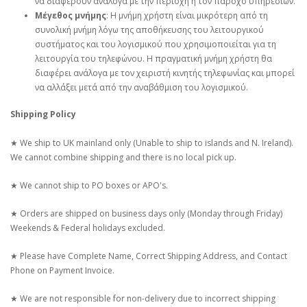
να διαφέρουν ανάλογα με την περιοχή ή τον πάροχο υπηρεσιών.
Μέγεθος μνήμης
: Η μνήμη χρήστη είναι μικρότερη από τη
συνολική μνήμη λόγω της αποθήκευσης του λειτουργικού
συστήματος και του λογισμικού που χρησιμοποιείται για τη
λειτουργία του τηλεφώνου. Η πραγματική μνήμη χρήστη θα
διαφέρει ανάλογα με τον χειριστή κινητής τηλεφωνίας και μπορεί
να αλλάξει μετά από την αναβάθμιση του λογισμικού.
Shipping Policy
★ We ship to UK mainland only (Unable to ship to islands and N. Ireland).
We cannot combine shipping and there is no local pick up.
★ We cannot ship to PO boxes or APO's.
★ Orders are shipped on business days only (Monday through Friday)
Weekends & Federal holidays excluded.
★ Please have Complete Name, Correct Shipping Address, and Contact
Phone on Payment Invoice.
★ We are not responsible for non-delivery due to incorrect shipping