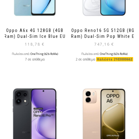
Oppo A6x 4G 128GB (4GB
Oppo Reno16 5G 512GB (8GB
Ram) Dual-Sim Ice Blue EU
Ram) Dual-Sim Pop White EU
118,78
€
747,16
€
Πωλείται από:
OneThing (b2b-RoMa)
Πωλείται από:
OneThing (b2b-RoMa)
7 σε απόθεμα
2 σε απόθεμα
Καλέστε 2103000662