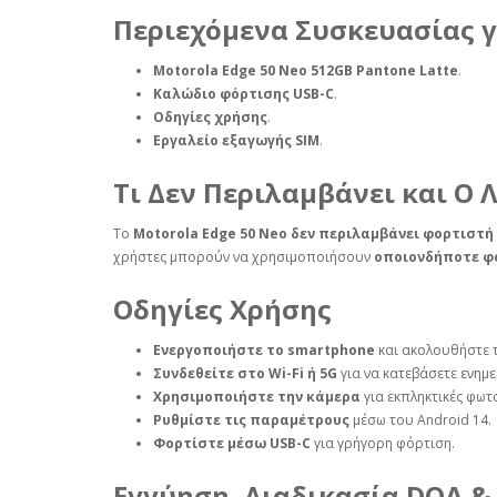
Περιεχόμενα Συσκευασίας γ
Motorola Edge 50 Neo 512GB Pantone Latte
.
Καλώδιο φόρτισης USB-C
.
Οδηγίες χρήσης
.
Εργαλείο εξαγωγής SIM
.
Τι Δεν Περιλαμβάνει και Ο 
Το
Motorola Edge 50 Neo
δεν περιλαμβάνει φορτιστή
χρήστες μπορούν να χρησιμοποιήσουν
οποιονδήποτε φ
Οδηγίες Χρήσης
Ενεργοποιήστε το smartphone
και ακολουθήστε τ
Συνδεθείτε στο Wi-Fi ή 5G
για να κατεβάσετε ενημε
Χρησιμοποιήστε την κάμερα
για εκπληκτικές φωτο
Ρυθμίστε τις παραμέτρους
μέσω του Android 14.
Φορτίστε μέσω USB-C
για γρήγορη φόρτιση.
Εγγύηση, Διαδικασία DOA &