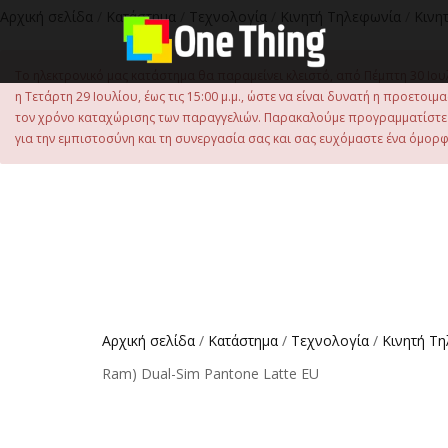
στο
Αρχική σελίδα
/
Κατάστημα
/
Τεχνολογία
/
Κινητή Τηλεφωνία
/
Κινη
περιεχόμενο
Το ηλεκτρονικό μας κατάστημα θα παραμείνει κλειστό, από Πέμπτη 30 Ιου
η Τετάρτη 29 Ιουλίου, έως τις 15:00 μ.μ., ώστε να είναι δυνατή η προετ
τον χρόνο καταχώρισης των παραγγελιών. Παρακαλούμε προγραμματίστε έ
για την εμπιστοσύνη και τη συνεργασία σας και σας ευχόμαστε ένα όμορφο
Αρχική σελίδα
/
Κατάστημα
/
Τεχνολογία
/
Κινητή Τ
Ram) Dual-Sim Pantone Latte EU