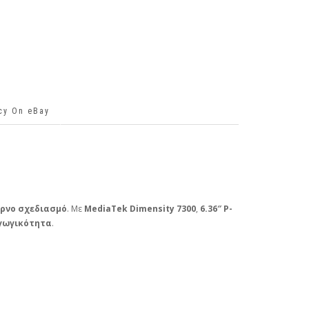
icy On eBay
ρνο σχεδιασμό
. Με
MediaTek Dimensity 7300
,
6.36″ P-
γωγικότητα
.