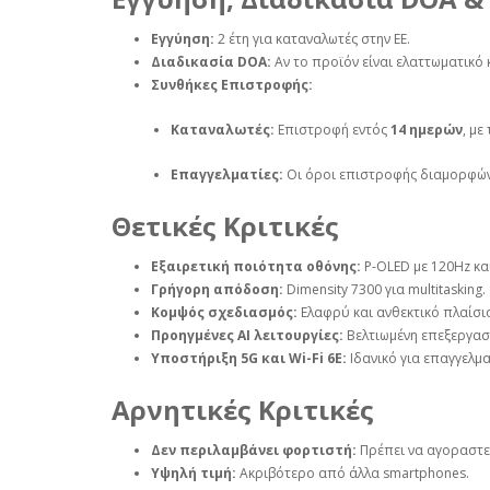
Εγγύηση:
2 έτη για καταναλωτές στην ΕΕ.
Διαδικασία DOA:
Αν το προϊόν είναι ελαττωματικό
Συνθήκες Επιστροφής:
Καταναλωτές:
Επιστροφή εντός
14 ημερών
, με
Επαγγελματίες:
Οι όροι επιστροφής διαμορφών
Θετικές Κριτικές
Εξαιρετική ποιότητα οθόνης:
P-OLED με 120Hz και 
Γρήγορη απόδοση:
Dimensity 7300 για multitasking.
Κομψός σχεδιασμός:
Ελαφρύ και ανθεκτικό πλαίσι
Προηγμένες AI λειτουργίες:
Βελτιωμένη επεξεργασί
Υποστήριξη 5G και Wi-Fi 6E:
Ιδανικό για επαγγελμα
Αρνητικές Κριτικές
Δεν περιλαμβάνει φορτιστή:
Πρέπει να αγοραστε
Υψηλή τιμή:
Ακριβότερο από άλλα smartphones.