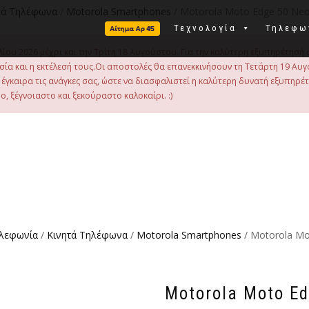
τά Τηλέφωνα
/
Motorola Smartphones
/ Motorola Moto Edge 50 Neo
Τεχνολογία
Τηλεφω
λίου 2026 μέχρι και την Τρίτη 18 Αυγούστου. Για την καλύτερη εξυπηρέτησή 
οιμασία και η εκτέλεσή τους.Οι αποστολές θα επανεκκινήσουν τη Τετάρτη 19
γκαιρα τις ανάγκες σας, ώστε να διασφαλιστεί η καλύτερη δυνατή εξυπηρέ
, ξέγνοιαστο και ξεκούραστο καλοκαίρι. :)
ηλεφωνία
/
Κινητά Τηλέφωνα
/
Motorola Smartphones
/ Motorola Mo
Motorola Moto Ed