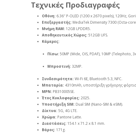
Τεχνικές Προδιαγραφές
Οθόνη:
6.36″ P-OLED (1200 x 2670 pixels), 120Hz, Goril
Επεξεργαστής:
MediaTek Dimensity 7300 (Octa-core
Μνήμη RAM:
12GB LPDDR5.
Αποθηκευτικός Χώρος:
512GB UFS.
Κάμερες:
Πίσω:
50MP (Wide, OIS, PDAF), 10MP (Telephoto, 3x
Μπροστινή:
32MP.
Συνδεσιμότητα:
Wi-Fi 6E, Bluetooth 5.3, NFC.
Μπαταρία:
4310mAh, υποστήριξη γρήγορης φόρτισ
MPN:
PB310005SE.
Έτος Κυκλοφορίας:
2025.
Υποστήριξη SIM:
Dual SIM (Nano-SIM & eSIM).
Δίκτυα:
5G, 4G LTE.
Χρώμα:
Pantone Latte.
Διαστάσεις:
154.1 x 71.2 x 8.1 mm.
Βάρος:
171g.