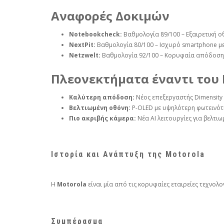
Αναφορές Δοκιμών
Notebookcheck:
Βαθμολογία 89/100 – Εξαιρετική ο
NextPit:
Βαθμολογία 80/100 – Ισχυρό smartphone μ
Netzwelt:
Βαθμολογία 92/100 – Κορυφαία απόδοση 
Πλεονεκτήματα έναντι του 
Καλύτερη απόδοση:
Νέος επεξεργαστής Dimensity 
Βελτιωμένη οθόνη:
P-OLED με υψηλότερη φωτεινότ
Πιο ακριβής κάμερα:
Νέα AI λειτουργίες για βελτι
Ιστορία και Ανάπτυξη της Motorola
Η
Motorola
είναι μία από τις κορυφαίες εταιρείες τεχνολο
Συμπέρασμα