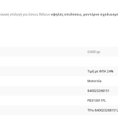
ιδανική επιλογή για όσους θέλουν
υψηλές επιδόσεις
,
μοντέρνο σχεδιασμ
0,600 γρ.
Τιμή με ΦΠΑ 24%
Motorola
840023268151
PB310011PL
TlYu-840023268151