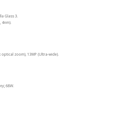
la Glass 3.
, 4nm).
 optical zoom), 13MP (Ultra-wide).
ης 68W.