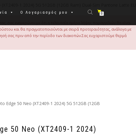
 (XT2409-1 2024) 5G 512GB (12GB Ram) Dual-Sim Pantone Latte EU
νία
Ο Λογαριασμός μου
0
σας, σας ενημερώνουμε ότι η τελευταία ημέρα λήψης παραγγελιών θα είναι
 Αυγούστου και θα πραγματοποιούνται με σειρά προτεραιότητας, ανάλογα με
τησή σας πριν από την περίοδο των διακοπών.Σας ευχαριστούμε θερμά
to Edge 50 Neo (XT2409-1 2024) 5G 512GB (12GB
ge 50 Neo (XT2409-1 2024)