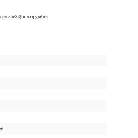
ό
και
ευελιξία στη χρήση
.
28