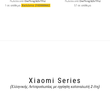
Πωλείται από:
OneThing (b2b-TlYu)
Πωλείται από:
OneThing (b2b-TlYu)
1 σε απόθεμα
Καλέστε 2103000662
57 σε απόθεμα
Xiaomi Series
(Ελληνικής Αντιπροσωπίας με εγγύηση καταναλωτή 2 έτη)