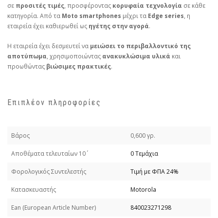
σε
προσιτές τιμές
, προσφέροντας
κορυφαία τεχνολογία
σε κάθε
κατηγορία. Από τα
Moto smartphones
μέχρι τα
Edge series
, η
εταιρεία έχει καθιερωθεί ως
ηγέτης στην αγορά
.
Η εταιρεία έχει δεσμευτεί να
μειώσει το περιβαλλοντικό της
αποτύπωμα
, χρησιμοποιώντας
ανακυκλώσιμα υλικά
και
προωθώντας
βιώσιμες πρακτικές
.
Επιπλέον πληροφορίες
Βάρος
0,600 γρ.
Απoθέματα τελευταίων 10΄
0 Τεμάχια
Φορολογικός Συντελεστής
Τιμή με ΦΠΑ 24%
Κατασκευαστής
Motorola
Εan (European Article Number)
840023271298