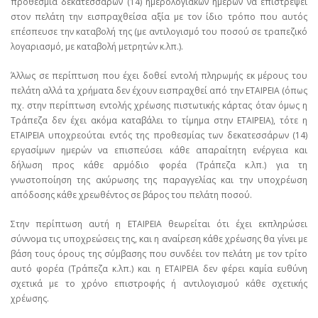
προθεσμία δεκατεσσάρων (14) ημερολογιακών ημερών να επιστρέψει
στον πελάτη την εισπραχθείσα αξία με τον ίδιο τρόπο που αυτός
επέσπευσε την καταβολή της (με αντιλογισμό του ποσού σε τραπεζικό
λογαριασμό, με καταβολή μετρητών κ.λπ.).
Άλλως σε περίπτωση που έχει δοθεί εντολή πληρωμής εκ μέρους του
πελάτη αλλά τα χρήματα δεν έχουν εισπραχθεί από την ΕΤΑΙΡΕΙΑ (όπως
πχ. στην περίπτωση εντολής χρέωσης πιστωτικής κάρτας όταν όμως η
Τράπεζα δεν έχει ακόμα καταβάλει το τίμημα στην ΕΤΑΙΡΕΙΑ), τότε η
ΕΤΑΙΡΕΙΑ υποχρεούται εντός της προθεσμίας των δεκατεσσάρων (14)
εργασίμων ημερών να επισπεύσει κάθε απαραίτητη ενέργεια και
δήλωση προς κάθε αρμόδιο φορέα (Τράπεζα κ.λπ.) για τη
γνωστοποίηση της ακύρωσης της παραγγελίας και την υποχρέωση
απόδοσης κάθε χρεωθέντος σε βάρος του πελάτη ποσού.
Στην περίπτωση αυτή η ΕΤΑΙΡΕΙΑ θεωρείται ότι έχει εκπληρώσει
σύννομα τις υποχρεώσεις της, και η αναίρεση κάθε χρέωσης θα γίνει με
βάση τους όρους της σύμβασης που συνδέει τον πελάτη με τον τρίτο
αυτό φορέα (Τράπεζα κ.λπ.) και η ΕΤΑΙΡΕΙΑ δεν φέρει καμία ευθύνη
σχετικά με το χρόνο επιστροφής ή αντιλογισμού κάθε σχετικής
χρέωσης.