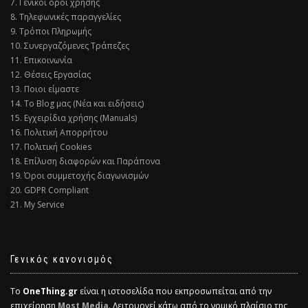
7. Γενικοί όροι χρήσης
8. Τηλεφωνικές παραγγελίες
9. Τρόποι Πληρωμής
10. Συνεργαζόμενες Τράπεζες
11. Επικοινωνία
12. Θέσεις Εργασίας
13. Ποιοι είμαστε
14. Το Blog μας (Νέα και ειδήσεις)
15. Εγχειρίδια χρήσης (Manuals)
16. Πολιτική Απορρήτου
17. Πολιτική Cookies
18. Επίλυση διαφορών και Παράπονα
19. Όροι συμμετοχής διαγωνισμών
20. GDPR Compliant
21. My Service
Γενικός κανονισμός
Το
OneThing.gr
είναι η ιστοσελίδα που εκπροσωπείται από την
επιχείρηση
Most Media
. Λειτουργεί κάτω από το νομικό πλαίσιο της