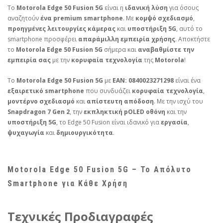
Το
Motorola Edge 50 Fusion 5G
είναι η
ιδανική λύση
για όσους
αναζητούν
ένα premium smartphone
. Με
κομψό σχεδιασμό
,
προηγμένες λειτουργίες κάμερας
και
υποστήριξη 5G
, αυτό το
smartphone προσφέρει
απαράμιλλη εμπειρία χρήσης
. Αποκτήστε
το
Motorola Edge 50 Fusion 5G
σήμερα και
αναβαθμίστε την
εμπειρία σας
με την
κορυφαία τεχνολογία
της
Motorola
!
Το
Motorola Edge 50 Fusion 5G
με
EAN: 0840023271298
είναι ένα
εξαιρετικό smartphone
που συνδυάζει
κορυφαία τεχνολογία
,
μοντέρνο σχεδιασμό
και
απίστευτη απόδοση
. Με την ισχύ του
Snapdragon 7 Gen 2
, την
εκπληκτική pOLED οθόνη
και την
υποστήριξη 5G
, το Edge 50 Fusion είναι ιδανικό για
εργασία
,
ψυχαγωγία
και
δημιουργικότητα
.
Motorola Edge 50 Fusion 5G – Το Απόλυτο
Smartphone για Κάθε Χρήση
Τεχνικές Προδιαγραφές