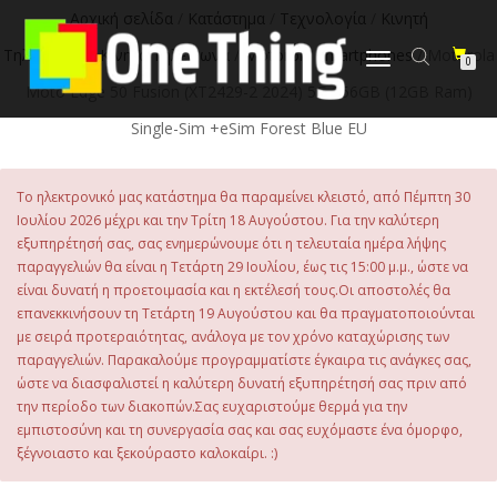
Αρχική σελίδα
/
Κατάστημα
/
Τεχνολογία
/
Κινητή
Τηλεφωνία
/
Κινητά Τηλέφωνα
/
Motorola Smartphones
/ Motorola
Εναλλαγή
0
πλοήγησης
Moto Edge 50 Fusion (XT2429-2 2024) 5G 256GB (12GB Ram)
Single-Sim +eSim Forest Blue EU
Το ηλεκτρονικό μας κατάστημα θα παραμείνει κλειστό, από Πέμπτη 30
Ιουλίου 2026 μέχρι και την Τρίτη 18 Αυγούστου. Για την καλύτερη
εξυπηρέτησή σας, σας ενημερώνουμε ότι η τελευταία ημέρα λήψης
παραγγελιών θα είναι η Τετάρτη 29 Ιουλίου, έως τις 15:00 μ.μ., ώστε να
είναι δυνατή η προετοιμασία και η εκτέλεσή τους.Οι αποστολές θα
επανεκκινήσουν τη Τετάρτη 19 Αυγούστου και θα πραγματοποιούνται
με σειρά προτεραιότητας, ανάλογα με τον χρόνο καταχώρισης των
παραγγελιών. Παρακαλούμε προγραμματίστε έγκαιρα τις ανάγκες σας,
ώστε να διασφαλιστεί η καλύτερη δυνατή εξυπηρέτησή σας πριν από
την περίοδο των διακοπών.Σας ευχαριστούμε θερμά για την
εμπιστοσύνη και τη συνεργασία σας και σας ευχόμαστε ένα όμορφο,
ξέγνοιαστο και ξεκούραστο καλοκαίρι. :)