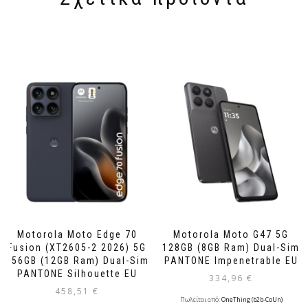
Motorola Moto Edge 70
Motorola Moto G47 5G
Fusion (XT2605-2 2026) 5G
128GB (8GB Ram) Dual-Sim
256GB (12GB Ram) Dual-Sim
PANTONE Impenetrable EU
PANTONE Silhouette EU
334,96
€
458,51
€
Πωλείται από:
OneThing (b2b-CoUn)