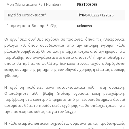
Mpn (Manufacturer Part Number)
PB3T0030SE
Παρτίδα Κατασκευαστή
TlYu-84002327129828
Επόμενη παρτίδα παραλαβής
unknown
Οι εγγυήσεις συνήθως ισχύουν σε προϊόντα, όπως π.χ ηλεκτρονικά,
ρολόγια κτλ όπου συνοδεύονται από την επίσημη εγγύηση κάθε
μάρκας/προμηθευτή. Όπου αυτή υπάρχει, ισχύει από την ημερομηνία
παραλαβής που αναγράφεται στο δελτίο αποστολή ή την απόδειξη, το
οποίο θα πρέπει να φυλάξεις. Δεν καλύπτονται τυχόν φθορές λόγω
κακής συντήρησης, μη τήρησης των οδηγιών χρήσης ή εξαιτίας φυσικής
φθοράς.
Η εγγύηση καλύπτει μόνο κατασκευαστικά λάθη στη συσκευή.
Οποιαδήποτε άλλη βλάβη (πτώση, υγρασία, κακή μεταχείριση,
παρέμβαση στα εσωτερικά τμήματα από μη εξουσιοδοτημένα άτομα)
αυτομάτως θέτει το προϊόν εκτός εγγύησης και θα υπάρχει χρέωση για
την επισκευή του καθώς και για τον έλεγχο.
Η κάθε εταιρεία serviceυποχρεούται σύμφωνα με τις προδιαγραφές