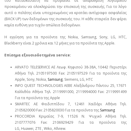
του κατασκευαστή να προβαίνει σε αναβάθμιση λογισμικού
προκειμένου να ολοκληρώσει την επισκευή της συσκευής. Για το λόγο
αυτό ο πελάτης είναι υποχρεωμένος να κρατάει αντίγραφο ασφαλείας
(BACK UP) των δεδομένων της συσκευής του. Η κάθε εταιρεία δεν φέρει
καμία ευθύνη για τυχόν απώλεια δεδομένων.
Η εγγύηση για τα προϊόντα της Nokia, Samsung, Sony, LG, HTC,
Blackberry είναι 2 χρόνια και 12 μήνες για τα προϊόντα της Apple.
Επίσημα εξουσιοδοτημένα service:
ARVATO TELESERVICE ΑΕ Λεωφ. Κηφισού 38-38Α, 10442 Περιστέρι
Αθήνα Τηλ. 2105197500 Fax: 2105197529 Για τα προϊόντα της
Apple, Sony, Nokia,
Samsung
, Siemens, LG, HTC
INFO QUEST TECHNOLOGIES ΑΕΒΕ Αλεξάνδρου Πάντου 25, 17671
Καλλιθέα Αθήνα Τηλ. 2119991000, 2119994000 Fax: 2119991499
Για τα προϊόντα της Apple
SMARTEC ΑΕ Φειδιππίδου 7, 12461 Χαϊδάρι Αθήνα Τηλ.
2105820000 Fax: 2105820030 Για τα προϊόντα της
Samsung
PROCORDIA Κριμαίας 7-9, 11526 Ν. Ψυχικό Αθήνα Τηλ.
2107777076 Fax: 2106929429 Για τα προϊόντα της
LG, Huawei, ΖΤΕ , Wiko, Allview.