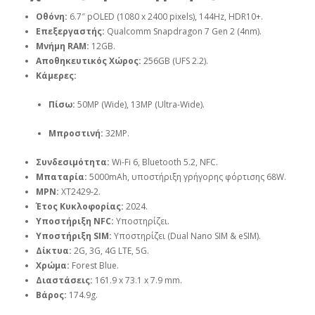
Οθόνη:
6.7″ pOLED (1080 x 2400 pixels), 144Hz, HDR10+.
Επεξεργαστής:
Qualcomm Snapdragon 7 Gen 2 (4nm).
Μνήμη RAM:
12GB.
Αποθηκευτικός Χώρος:
256GB (UFS 2.2).
Κάμερες:
Πίσω:
50MP (Wide), 13MP (Ultra-Wide).
Μπροστινή:
32MP.
Συνδεσιμότητα:
Wi-Fi 6, Bluetooth 5.2, NFC.
Μπαταρία:
5000mAh, υποστήριξη γρήγορης φόρτισης 68W.
MPN:
XT2429-2.
Έτος Κυκλοφορίας:
2024.
Υποστήριξη NFC:
Υποστηρίζει.
Υποστήριξη SIM:
Υποστηρίζει (Dual Nano SIM & eSIM).
Δίκτυα:
2G, 3G, 4G LTE, 5G.
Χρώμα:
Forest Blue.
Διαστάσεις:
161.9 x 73.1 x 7.9 mm.
Βάρος:
174.9g.