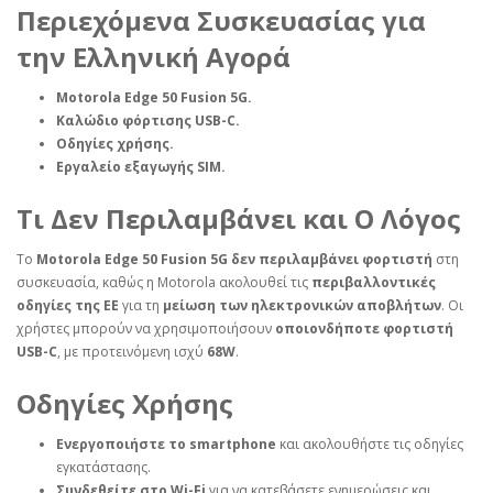
Περιεχόμενα Συσκευασίας για
την Ελληνική Αγορά
Motorola Edge 50 Fusion 5G.
Καλώδιο φόρτισης USB-C.
Οδηγίες χρήσης.
Εργαλείο εξαγωγής SIM.
Τι Δεν Περιλαμβάνει και Ο Λόγος
Το
Motorola Edge 50 Fusion 5G
δεν περιλαμβάνει φορτιστή
στη
συσκευασία, καθώς η Motorola ακολουθεί τις
περιβαλλοντικές
οδηγίες της ΕΕ
για τη
μείωση των ηλεκτρονικών αποβλήτων
. Οι
χρήστες μπορούν να χρησιμοποιήσουν
οποιονδήποτε φορτιστή
USB-C
, με προτεινόμενη ισχύ
68W
.
Οδηγίες Χρήσης
Ενεργοποιήστε το smartphone
και ακολουθήστε τις οδηγίες
εγκατάστασης.
Συνδεθείτε στο Wi-Fi
για να κατεβάσετε ενημερώσεις και