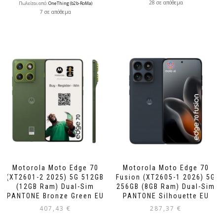
28 σε απόθεμα
Πωλείται από:
OneThing (b2b-RoMa)
7 σε απόθεμα
Motorola Moto Edge 70
Motorola Moto Edge 70
(XT2601-2 2025) 5G 512GB
Fusion (XT2605-1 2026) 5G
(12GB Ram) Dual-Sim
256GB (8GB Ram) Dual-Sim
PANTONE Bronze Green EU
PANTONE Silhouette EU
407,43
€
287,37
€