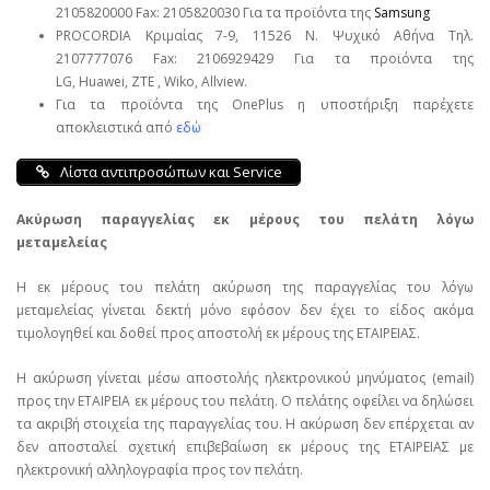
2105820000 Fax: 2105820030 Για τα προϊόντα της
Samsung
PROCORDIA Κριμαίας 7-9, 11526 Ν. Ψυχικό Αθήνα Τηλ.
2107777076 Fax: 2106929429 Για τα προϊόντα της
LG, Huawei, ΖΤΕ , Wiko, Allview.
Για τα προϊόντα της OnePlus η υποστήριξη παρέχετε
αποκλειστικά από
εδώ
Λίστα αντιπροσώπων και Service
Ακύρωση παραγγελίας εκ μέρους του πελάτη λόγω
μεταμελείας
Η εκ μέρους του πελάτη ακύρωση της παραγγελίας του λόγω
μεταμελείας γίνεται δεκτή μόνο εφόσον δεν έχει το είδος ακόμα
τιμολογηθεί και δοθεί προς αποστολή εκ μέρους της ΕΤΑΙΡΕΙΑΣ.
Η ακύρωση γίνεται μέσω αποστολής ηλεκτρονικού μηνύματος (email)
προς την ΕΤΑΙΡΕΙΑ εκ μέρους του πελάτη. Ο πελάτης οφείλει να δηλώσει
τα ακριβή στοιχεία της παραγγελίας του. Η ακύρωση δεν επέρχεται αν
δεν αποσταλεί σχετική επιβεβαίωση εκ μέρους της ΕΤΑΙΡΕΙΑΣ με
ηλεκτρονική αλληλογραφία προς τον πελάτη.