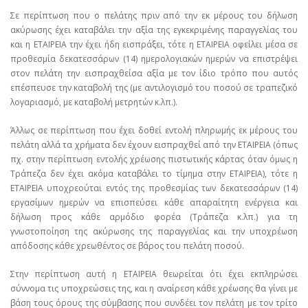
Σε περίπτωση που ο πελάτης πριν από την εκ μέρους του δήλωση
ακύρωσης έχει καταβάλει την αξία της εγκεκριμένης παραγγελίας του
και η ΕΤΑΙΡΕΙΑ την έχει ήδη εισπράξει, τότε η ΕΤΑΙΡΕΙΑ οφείλει μέσα σε
προθεσμία δεκατεσσάρων (14) ημερολογιακών ημερών να επιστρέψει
στον πελάτη την εισπραχθείσα αξία με τον ίδιο τρόπο που αυτός
επέσπευσε την καταβολή της (με αντιλογισμό του ποσού σε τραπεζικό
λογαριασμό, με καταβολή μετρητών κ.λπ.).
Άλλως σε περίπτωση που έχει δοθεί εντολή πληρωμής εκ μέρους του
πελάτη αλλά τα χρήματα δεν έχουν εισπραχθεί από την ΕΤΑΙΡΕΙΑ (όπως
πχ. στην περίπτωση εντολής χρέωσης πιστωτικής κάρτας όταν όμως η
Τράπεζα δεν έχει ακόμα καταβάλει το τίμημα στην ΕΤΑΙΡΕΙΑ), τότε η
ΕΤΑΙΡΕΙΑ υποχρεούται εντός της προθεσμίας των δεκατεσσάρων (14)
εργασίμων ημερών να επισπεύσει κάθε απαραίτητη ενέργεια και
δήλωση προς κάθε αρμόδιο φορέα (Τράπεζα κ.λπ.) για τη
γνωστοποίηση της ακύρωσης της παραγγελίας και την υποχρέωση
απόδοσης κάθε χρεωθέντος σε βάρος του πελάτη ποσού.
Στην περίπτωση αυτή η ΕΤΑΙΡΕΙΑ θεωρείται ότι έχει εκπληρώσει
σύννομα τις υποχρεώσεις της, και η αναίρεση κάθε χρέωσης θα γίνει με
βάση τους όρους της σύμβασης που συνδέει τον πελάτη με τον τρίτο