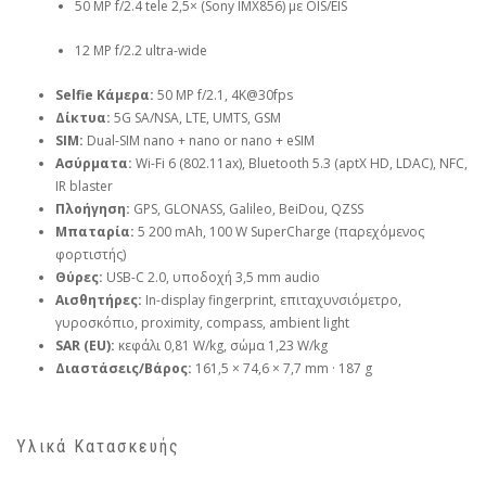
50 MP f/2.4 tele 2,5× (Sony IMX856) με OIS/EIS
12 MP f/2.2 ultra-wide
Selfie Κάμερα:
50 MP f/2.1, 4K@30fps
Δίκτυα:
5G SA/NSA, LTE, UMTS, GSM
SIM:
Dual-SIM nano + nano or nano + eSIM
Ασύρματα:
Wi-Fi 6 (802.11ax), Bluetooth 5.3 (aptX HD, LDAC), NFC,
IR blaster
Πλοήγηση:
GPS, GLONASS, Galileo, BeiDou, QZSS
Μπαταρία:
5 200 mAh, 100 W SuperCharge (παρεχόμενος
φορτιστής)
Θύρες:
USB-C 2.0, υποδοχή 3,5 mm audio
Αισθητήρες:
In-display fingerprint, επιταχυνσιόμετρο,
γυροσκόπιο, proximity, compass, ambient light
SAR (EU):
κεφάλι 0,81 W/kg, σώμα 1,23 W/kg
Διαστάσεις/Βάρος:
161,5 × 74,6 × 7,7 mm · 187 g
Υλικά Κατασκευής