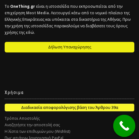
Το
OneThing.gr
είναι η ιστοσελίδα που εκπροσωπείται από την
επιχείρηση
Most Media
. Λειτουργεί κάτω από το νομικό πλαίσιο της
Ελληνικής Επικράτειας και υπόκειται στα δικαστήρια της Αθήνας. Πριν
την χρήση της ιστοσελίδας παρακαλούμε να διαβάσατε τους όρους
χρήσης της
εδώ.
Δήλωση Υπαναχώρησης
Χρήσιμα
Διαδικασία αποφορολόγισης βάση του Άρθρου 39α
Τρόποι Αποστολής
Αναζητήστε την αποστολή σας
Η λίστα των επιθυμιών μου (Wishlist)
Πως φτιάχνω λογαριασμό PayPal