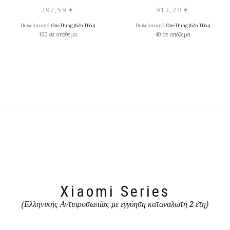
297,59
€
913,20
€
Πωλείται από:
OneThing (b2b-TlYu)
Πωλείται από:
OneThing (b2b-TlYu)
100 σε απόθεμα
40 σε απόθεμα
Xiaomi Series
(Ελληνικής Αντιπροσωπίας με εγγύηση καταναλωτή 2 έτη)