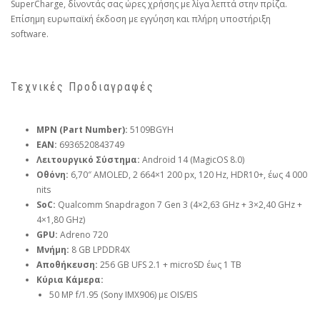
SuperCharge, δίνοντάς σας ώρες χρήσης με λίγα λεπτά στην πρίζα.
Επίσημη ευρωπαϊκή έκδοση με εγγύηση και πλήρη υποστήριξη
software.
Τεχνικές Προδιαγραφές
MPN (Part Number):
5109BGYH
EAN:
6936520843749
Λειτουργικό Σύστημα:
Android 14 (MagicOS 8.0)
Οθόνη:
6,70″ AMOLED, 2 664×1 200 px, 120 Hz, HDR10+, έως 4 000
nits
SoC:
Qualcomm Snapdragon 7 Gen 3 (4×2,63 GHz + 3×2,40 GHz +
4×1,80 GHz)
GPU:
Adreno 720
Μνήμη:
8 GB LPDDR4X
Αποθήκευση:
256 GB UFS 2.1 + microSD έως 1 TB
Κύρια Κάμερα:
50 MP f/1.95 (Sony IMX906) με OIS/EIS