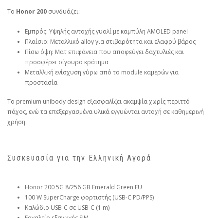
Το
Honor 200
συνδυάζει:
Εμπρός: Υψηλής αντοχής γυαλί με καμπύλη AMOLED panel
Πλαίσιο: Μεταλλικό alloy για στιβαρότητα και ελαφρύ βάρος
Πίσω όψη: Ματ επιφάνεια που αποφεύγει δαχτυλιές και
προσφέρει σίγουρο κράτημα
Μεταλλική ενίσχυση γύρω από το module καμερών για
προστασία
Το premium unibody design εξασφαλίζει ακαμψία χωρίς περιττό
πάχος, ενώ τα επεξεργασμένα υλικά εγγυώνται αντοχή σε καθημερινή
χρήση.
Συσκευασία για την Ελληνική Αγορά
Honor 200 5G 8/256 GB Emerald Green EU
100 W SuperCharge φορτιστής (USB-C PD/PPS)
Καλώδιο USB-C σε USB-C (1 m)
Εργαλείο εξαγωγής SIM