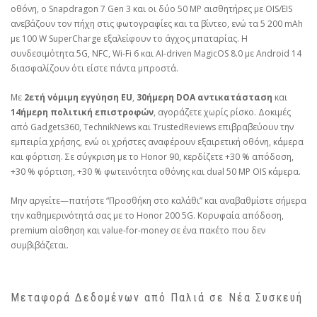
οθόνη, ο Snapdragon 7 Gen 3 και οι δύο 50 MP αισθητήρες με OIS/EIS
ανεβάζουν τον πήχη στις φωτογραφίες και τα βίντεο, ενώ τα 5 200 mAh
με 100 W SuperCharge εξαλείφουν το άγχος μπαταρίας. Η
συνδεσιμότητα 5G, NFC, Wi-Fi 6 και ΑI-driven MagicOS 8.0 με Android 14
διασφαλίζουν ότι είστε πάντα μπροστά.
Με
2ετή νόμιμη εγγύηση EU
,
30ήμερη DOA αντικατάσταση
και
14ήμερη πολιτική επιστροφών
, αγοράζετε χωρίς ρίσκο. Δοκιμές
από Gadgets360, TechnikNews και TrustedReviews επιβραβεύουν την
εμπειρία χρήσης, ενώ οι χρήστες αναφέρουν εξαιρετική οθόνη, κάμερα
και φόρτιση. Σε σύγκριση με το Honor 90, κερδίζετε +30 % απόδοση,
+30 % φόρτιση, +30 % φωτεινότητα οθόνης και dual 50 MP OIS κάμερα.
Μην αργείτε—πατήστε “Προσθήκη στο καλάθι” και αναβαθμίστε σήμερα
την καθημερινότητά σας με το Honor 200 5G. Κορυφαία απόδοση,
premium αίσθηση και value-for-money σε ένα πακέτο που δεν
συμβιβάζεται.
Μεταφορά Δεδομένων από Παλιά σε Νέα Συσκευή