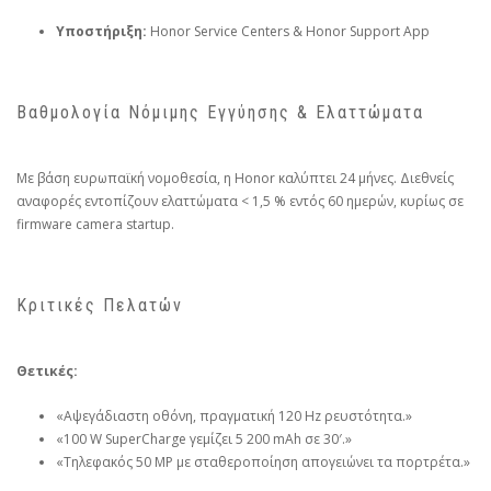
Υποστήριξη:
Honor Service Centers & Honor Support App
Βαθμολογία Νόμιμης Εγγύησης & Ελαττώματα
Με βάση ευρωπαϊκή νομοθεσία, η Honor καλύπτει 24 μήνες. Διεθνείς
αναφορές εντοπίζουν ελαττώματα < 1,5 % εντός 60 ημερών, κυρίως σε
firmware camera startup.
Κριτικές Πελατών
Θετικές:
«Αψεγάδιαστη οθόνη, πραγματική 120 Hz ρευστότητα.»
«100 W SuperCharge γεμίζει 5 200 mAh σε 30′.»
«Τηλεφακός 50 MP με σταθεροποίηση απογειώνει τα πορτρέτα.»