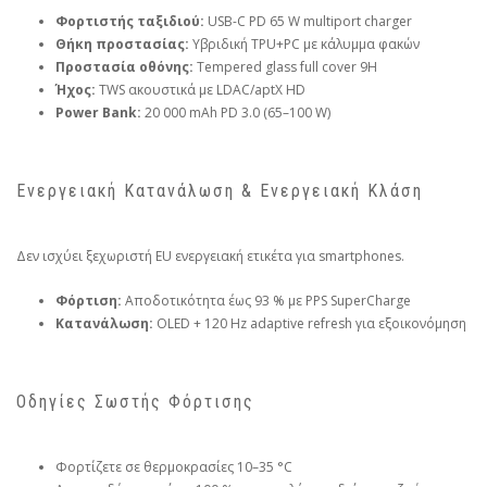
Φορτιστής ταξιδιού:
USB-C PD 65 W multiport charger
Θήκη προστασίας:
Υβριδική TPU+PC με κάλυμμα φακών
Προστασία οθόνης:
Tempered glass full cover 9H
Ήχος:
TWS ακουστικά με LDAC/aptX HD
Power Bank:
20 000 mAh PD 3.0 (65–100 W)
Ενεργειακή Κατανάλωση & Ενεργειακή Κλάση
Δεν ισχύει ξεχωριστή EU ενεργειακή ετικέτα για smartphones.
Φόρτιση:
Αποδοτικότητα έως 93 % με PPS SuperCharge
Κατανάλωση:
OLED + 120 Hz adaptive refresh για εξοικονόμηση
Οδηγίες Σωστής Φόρτισης
Φορτίζετε σε θερμοκρασίες 10–35 °C