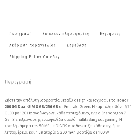
Περιγραφή
Επιπλέον πληροφορίες
Εγγυήσεις
Ακύρωση παραγγελίας
Σημείωση
Shipping Policy On eBay
Περιγραφή
Ζήστε την απόλυτη ισορροπία μεταξύ design και ισχύος με το
Honor
200 5G Dual-SIM 8 GB/256 GB
σε Emerald Green. Η καμπύλη οθόνη 6,7″
OLED με 120 Hz αναζωογονεί κάθε περιεχόμενο, ενώ ο Snapdragon 7
Gen 3 επεξεργαστής εξασφαλίζει ομαλό multitasking και gaming. Η
τριπλή κάμερα των 50 MP με OIS/EIS αποθανατίζει κάθε στιγμή με
λεπτομέρεια, και η μπαταρία 5 200 mAh φορτίζει σε 100 W