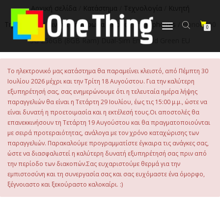
στο
Αρχική σελίδα
/
Κατάστημα
/
Τεχνολογία
/
Κινητή
περιεχόμενο
Τηλεφωνία
/
Κινητά Τηλέφωνα
/
Honor Smartphones
/ Honor 200
Εναλλαγή
0
πλοήγησης
5G 256GB (8GB Ram) Dual-Sim Emerald Green EU
Το ηλεκτρονικό μας κατάστημα θα παραμείνει κλειστό, από Πέμπτη 30
Ιουλίου 2026 μέχρι και την Τρίτη 18 Αυγούστου. Για την καλύτερη
εξυπηρέτησή σας, σας ενημερώνουμε ότι η τελευταία ημέρα λήψης
παραγγελιών θα είναι η Τετάρτη 29 Ιουλίου, έως τις 15:00 μ.μ., ώστε να
είναι δυνατή η προετοιμασία και η εκτέλεσή τους.Οι αποστολές θα
επανεκκινήσουν τη Τετάρτη 19 Αυγούστου και θα πραγματοποιούνται
με σειρά προτεραιότητας, ανάλογα με τον χρόνο καταχώρισης των
παραγγελιών. Παρακαλούμε προγραμματίστε έγκαιρα τις ανάγκες σας,
ώστε να διασφαλιστεί η καλύτερη δυνατή εξυπηρέτησή σας πριν από
την περίοδο των διακοπών.Σας ευχαριστούμε θερμά για την
εμπιστοσύνη και τη συνεργασία σας και σας ευχόμαστε ένα όμορφο,
ξέγνοιαστο και ξεκούραστο καλοκαίρι. :)