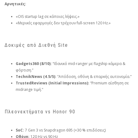
Αρνητικές:
«OIS startup lag σε κάποιες λήψεις.»
«Μερικές εφαρμογές δεν τρέχουν full-screen 120 Hz.»
Δοκιμές από Διεθνή Site
Gadgets360 (8/10):
“Ιδανικό mid-ranger με flagship κάμερα &
φόρτιση.”
TechnikNews (4.5/5):
“Απόδοση, οθόνη & επαρκής αυτονομία.”
TrustedReviews (Initial Impressions):
“Premium αίσθηση σε
midrange τιμή.”
Πλεονεκτήματα vs Honor 90
SoC:
7 Gen 3 vs Snapdragon 695 (+30 % επιδόσεις)
Οθόνη:
120 Hz vs 90 Hz