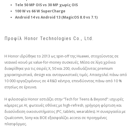
Tele 50 MP OIS vs 30 MP χωρίς OIS
100 W vs 66 W SuperCharge
Android 14 vs Android 13 (MagicOS 8.0 vs 7.1)
Προφίλ Honor Technologies Co., Ltd.
H Honor ιδρύθηκε το 2013 ως spin-off της Huawei, στοχεύοντας σε
νεανικό κοινό με value-for-money συσκευές. Μέσα σε λίγα χρόνια
διακρίθηκε για τις σειρές X, 50 και 200, συνδυάζοντας premium
χαρακτηριστικά, design και ανταγωνιστικές τιμές. Απασχολεί πάνω από
10 000 εργαζομένους σε 4 R&D κέντρα, επενδύοντας πάνω από 10 %
ετησίως σε έρευνα.
Η φιλοσοφία Honor εστιάζει στην “Tech for Teens & Beyond”: ισχυρές
κάμερες με AI, φωτεινές οθόνες με high-refresh, γρήγορη φόρτιση και
διασύνδεση οικοσυστήματος (PC, tablets, wearables). Η συνεργασία με
Qualcomm, Sony και BOE εξασφαλίζει access σε προηγμένες
πλατφόρμες.