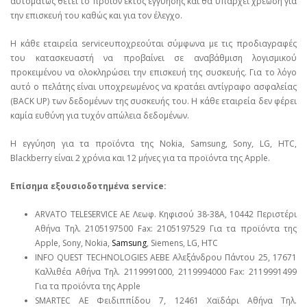
αυτομάτως θέτει το προϊόν εκτός εγγύησης και θα υπάρχει χρέωση για
την επισκευή του καθώς και για τον έλεγχο.
Η κάθε εταιρεία serviceυποχρεούται σύμφωνα με τις προδιαγραφές
του κατασκευαστή να προβαίνει σε αναβάθμιση λογισμικού
προκειμένου να ολοκληρώσει την επισκευή της συσκευής. Για το λόγο
αυτό ο πελάτης είναι υποχρεωμένος να κρατάει αντίγραφο ασφαλείας
(BACK UP) των δεδομένων της συσκευής του. Η κάθε εταιρεία δεν φέρει
καμία ευθύνη για τυχόν απώλεια δεδομένων.
Η εγγύηση για τα προϊόντα της Nokia, Samsung, Sony, LG, HTC,
Blackberry είναι 2 χρόνια και 12 μήνες για τα προϊόντα της Apple.
Επίσημα εξουσιοδοτημένα service:
ARVATO TELESERVICE ΑΕ Λεωφ. Κηφισού 38-38Α, 10442 Περιστέρι
Αθήνα Τηλ. 2105197500 Fax: 2105197529 Για τα προϊόντα της
Apple, Sony, Nokia,
Samsung
, Siemens, LG, HTC
INFO QUEST TECHNOLOGIES ΑΕΒΕ Αλεξάνδρου Πάντου 25, 17671
Καλλιθέα Αθήνα Τηλ. 2119991000, 2119994000 Fax: 2119991499
Για τα προϊόντα της Apple
SMARTEC ΑΕ Φειδιππίδου 7, 12461 Χαϊδάρι Αθήνα Τηλ.