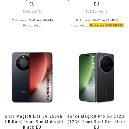
EU
EU
905,53
€
1.135,43
€
Πωλείται από:
OneThing (b2b-SyTi)
Πωλείται από:
OneThing (b2b-TlYu)
26 σε απόθεμα
1 σε απόθεμα
Καλέστε 2103000662
Honor Magic8 Lite 5G 256GB
Honor Magic8 Pro 5G 512GB
(8GB Ram) Dual-Sim Midnight
(12GB Ram) Dual-Sim Black
Black EU
EU