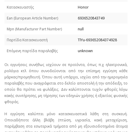
Κατασκευαστής
Honor
Εan (European Article Number)
6936520843749
Mpn (Manufacturer Part Number)
null
Παρτίδα Κατασκευαστή
TlYu-693652084374928
Επόμενη παρτίδα παραλαβής
unknown
Οι εγγυήσεις συνήθως ισχύουν σε προϊόντα, όπως π.χ ηλεκτρονικά,
ρολόγια κτλ όπου συνοδεύονται από την επίσημη εγγύηση κάθε
μάρκας/προμηθευτή. Όπου αυτή υπάρχει, ισχύει από την ημερομηνία
παραλαβής που αναγράφεται στο δελτίο αποστολή ή την απόδειξη, το
οποίο θα πρέπει να φυλάξεις. Δεν καλύπτονται τυχόν φθορές λόγω
κακής συντήρησης, μη τήρησης των οδηγιών χρήσης ή εξαιτίας φυσικής
φθοράς.
Η εγγύηση καλύπτει μόνο κατασκευαστικά λάθη στη συσκευή.
Οποιαδήποτε άλλη βλάβη (πτώση, υγρασία, κακή μεταχείριση,
παρέμβαση στα εσωτερικά τμήματα από μη εξουσιοδοτημένα άτομα)