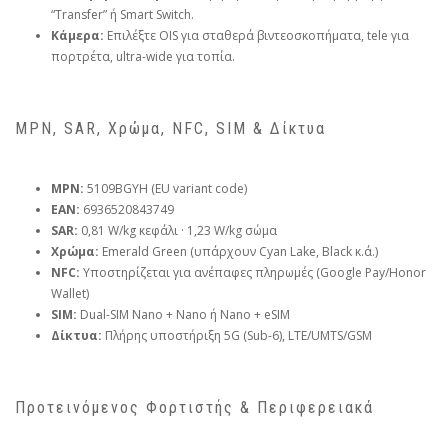
“Transfer” ή Smart Switch.
Κάμερα:
Επιλέξτε OIS για σταθερά βιντεοσκοπήματα, tele για
πορτρέτα, ultra-wide για τοπία.
MPN, SAR, Χρώμα, NFC, SIM & Δίκτυα
MPN:
5109BGYH (EU variant code)
EAN:
6936520843749
SAR:
0,81 W/kg κεφάλι · 1,23 W/kg σώμα
Χρώμα:
Emerald Green (υπάρχουν Cyan Lake, Black κ.ά.)
NFC:
Υποστηρίζεται για ανέπαφες πληρωμές (Google Pay/Honor
Wallet)
SIM:
Dual-SIM Nano + Nano ή Nano + eSIM
Δίκτυα:
Πλήρης υποστήριξη 5G (Sub-6), LTE/UMTS/GSM
Προτεινόμενος Φορτιστής & Περιφερειακά