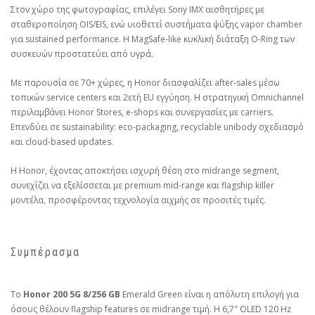
Στον χώρο της φωτογραφίας, επιλέγει Sony IMX αισθητήρες με
σταθεροποίηση OIS/EIS, ενώ υιοθετεί συστήματα ψύξης vapor chamber
για sustained performance. Η MagSafe-like κυκλική διάταξη O-Ring των
συσκευών προστατεύει από υγρά.
Με παρουσία σε 70+ χώρες, η Honor διασφαλίζει after-sales μέσω
τοπικών service centers και 2ετή EU εγγύηση. Η στρατηγική Omnichannel
περιλαμβάνει Honor Stores, e-shops και συνεργασίες με carriers.
Επενδύει σε sustainability: eco-packaging, recyclable unibody σχεδιασμό
και cloud-based updates.
Η Honor, έχοντας αποκτήσει ισχυρή θέση στο midrange segment,
συνεχίζει να εξελίσσεται με premium mid-range και flagship killer
μοντέλα, προσφέροντας τεχνολογία αιχμής σε προσιτές τιμές.
Συμπέρασμα
Το
Honor 200 5G 8/256 GB
Emerald Green είναι η απόλυτη επιλογή για
όσους θέλουν flagship features σε midrange τιμή. Η 6,7″ OLED 120 Hz