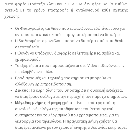
αυτό φορέα (Τράπεζα κ.λπ.) και η ΕΤΑΙΡΕΙΑ δεν φέρει καμία ευθύνη
σχετικά με το χρόνο επιστροφής ή αντιλογισμού κάθε σχετικής
χρέωσης.
Οι Φωτογραφίες και Video που εμφανίζονται εδώ είναι μόνο για
αντιπροσωπευτικό σκοπό, η πραγματική μπορεί να διαφέρει.
Η διαθεσιμότητα μοντέλου μπορεί να διαφέρει από τοποθεσία
σε τοποθεσία.
Πιθανόν να υπάρχουν διαφορές σε λεπτομέρειες, σχέδια και
χρωματισμούς.
Τα εξαρτήματα που παρουσιάζονται στο Video πιθανόν να μην
περιλαμβάνονται όλα.
Προδιαγραφές και τεχνικά χαρακτηριστικά μπορούν να
αλλάξουν χωρίς προειδοποίηση.
Δίκτυο:
Τα εύρη ζώνης που υποστηρίζει η συσκευή ενδέχεται
να διαφέρουν ανάλογα με την περιοχή ή τον πάροχο υπηρεσιών.
Μέγεθος μνήμης
: Η μνήμη χρήστη είναι μικρότερη από τη
συνολική μνήμη λόγω της αποθήκευσης του λειτουργικού
συστήματος και του λογισμικού που χρησιμοποιείται για τη
λειτουργία του τηλεφώνου. Η πραγματική μνήμη χρήστη θα
διαφέρει ανάλογα με τον χειριστή κινητής τηλεφωνίας και μπορεί