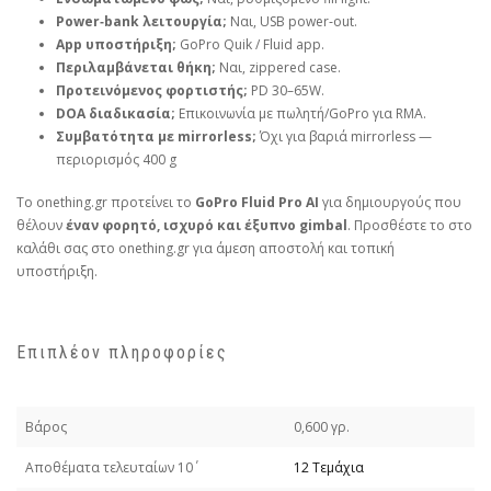
Power‑bank λειτουργία;
Ναι, USB power‑out.
App υποστήριξη;
GoPro Quik / Fluid app.
Περιλαμβάνεται θήκη;
Ναι, zippered case.
Προτεινόμενος φορτιστής;
PD 30–65W.
DOA διαδικασία;
Επικοινωνία με πωλητή/GoPro για RMA.
Συμβατότητα με mirrorless;
Όχι για βαριά mirrorless —
περιορισμός 400 g
Το onething.gr προτείνει το
GoPro Fluid Pro AI
για δημιουργούς που
θέλουν
έναν φορητό, ισχυρό και έξυπνο gimbal
. Προσθέστε το στο
καλάθι σας στο onething.gr για άμεση αποστολή και τοπική
υποστήριξη.
Επιπλέον πληροφορίες
Βάρος
0,600 γρ.
Απoθέματα τελευταίων 10΄
12 Τεμάχια