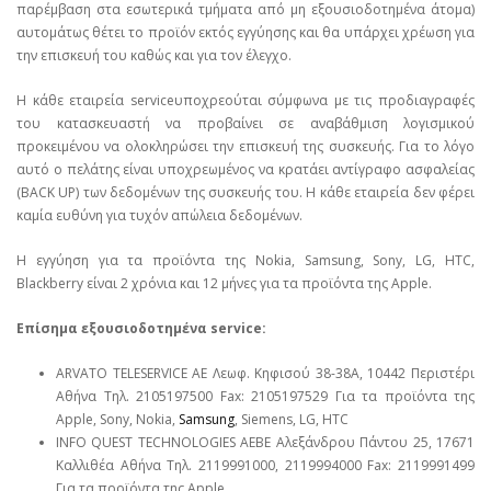
παρέμβαση στα εσωτερικά τμήματα από μη εξουσιοδοτημένα άτομα)
αυτομάτως θέτει το προϊόν εκτός εγγύησης και θα υπάρχει χρέωση για
την επισκευή του καθώς και για τον έλεγχο.
Η κάθε εταιρεία serviceυποχρεούται σύμφωνα με τις προδιαγραφές
του κατασκευαστή να προβαίνει σε αναβάθμιση λογισμικού
προκειμένου να ολοκληρώσει την επισκευή της συσκευής. Για το λόγο
αυτό ο πελάτης είναι υποχρεωμένος να κρατάει αντίγραφο ασφαλείας
(BACK UP) των δεδομένων της συσκευής του. Η κάθε εταιρεία δεν φέρει
καμία ευθύνη για τυχόν απώλεια δεδομένων.
Η εγγύηση για τα προϊόντα της Nokia, Samsung, Sony, LG, HTC,
Blackberry είναι 2 χρόνια και 12 μήνες για τα προϊόντα της Apple.
Επίσημα εξουσιοδοτημένα service:
ARVATO TELESERVICE ΑΕ Λεωφ. Κηφισού 38-38Α, 10442 Περιστέρι
Αθήνα Τηλ. 2105197500 Fax: 2105197529 Για τα προϊόντα της
Apple, Sony, Nokia,
Samsung
, Siemens, LG, HTC
INFO QUEST TECHNOLOGIES ΑΕΒΕ Αλεξάνδρου Πάντου 25, 17671
Καλλιθέα Αθήνα Τηλ. 2119991000, 2119994000 Fax: 2119991499
Για τα προϊόντα της Apple