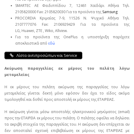
SMARTEC ΑΕ Φειδιππίδου 7, 12461 Χαϊδάρι Αθήνα Τηλ.
2105820000 Fax: 2105820030 Για τα προϊόντα της
Samsung
PROCORDIA Κριμαίας 7-9, 11526 Ν. Ψυχικό Αθήνα Τηλ.
2107777076 Fax: 2106929429 Για τα προϊόντα της
LG, Huawei, ΖΤΕ , Wiko, Allview.
Για τα προϊόντα της OnePlus η υποστήριξη παρέχετε
αποκλειστικά από
εδώ
Λίστα αντιπροσώπων και Service
Ακύρωση παραγγελίας εκ μέρους του πελάτη λόγω
μεταμελείας
Η εκ μέρους του πελάτη ακύρωση της παραγγελίας του λόγω
μεταμελείας γίνεται δεκτή μόνο εφόσον δεν έχει το είδος ακόμα
τιμολογηθεί και δοθεί προς αποστολή εκ μέρους της ΕΤΑΙΡΕΙΑΣ.
Η ακύρωση γίνεται μέσω αποστολής ηλεκτρονικού μηνύματος (email)
προς την ΕΤΑΙΡΕΙΑ εκ μέρους του πελάτη. Ο πελάτης οφείλει να δηλώσει
τα ακριβή στοιχεία της παραγγελίας του. Η ακύρωση δεν επέρχεται αν
δεν αποσταλεί σχετική επιβεβαίωση εκ μέρους της ΕΤΑΙΡΕΙΑΣ με