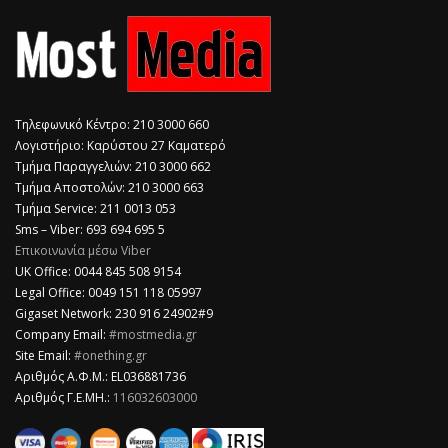
Τηλεφωνικό Κέντρο: 210 3000 660
Λογιστήριο: Καρύστου 27 Καματερό
Τμήμα Παραγγελιών: 210 3000 662
Τμήμα Αποστολών: 210 3000 663
Τμήμα Service: 211 0013 053
Sms – Viber: 693 694 695 5
Επικοινωνία μέσω Viber
​UK Office: 0044 845 508 9154
Legal Office: 0049 151 118 05997
Gigaset Network: 230 916 24902#9
Company Email:
#mostmedia.gr
Site Email:
#onething.gr
Αριθμός Α.Φ.Μ.: EL036881736
Αριθμός Γ.Ε.ΜΗ.:
116032603000