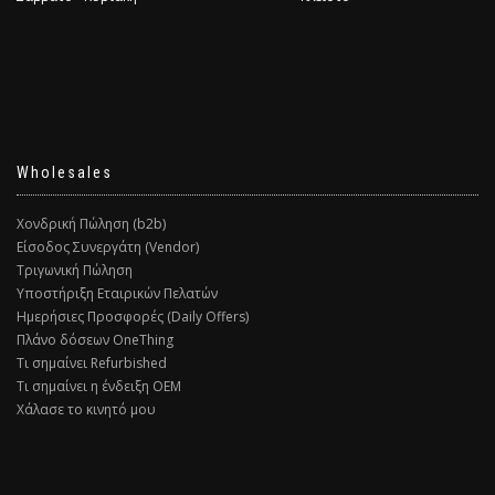
Wholesales
Χονδρική Πώληση (b2b)
Είσοδος Συνεργάτη (Vendor)
Τριγωνική Πώληση
Υποστήριξη Εταιρικών Πελατών
Ημερήσιες Προσφορές (Daily Offers)
Πλάνο δόσεων OneThing
Τι σημαίνει Refurbished
Τι σημαίνει η ένδειξη ΟΕΜ
Χάλασε το κινητό μου