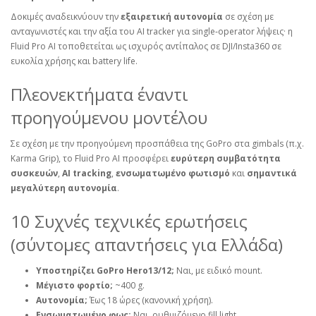
Δοκιμές αναδεικνύουν την
εξαιρετική αυτονομία
σε σχέση με
ανταγωνιστές και την αξία του AI tracker για single‑operator λήψεις· η
Fluid Pro AI τοποθετείται ως ισχυρός αντίπαλος σε DJI/Insta360 σε
ευκολία χρήσης και battery life.
Πλεονεκτήματα έναντι
προηγούμενου μοντέλου
Σε σχέση με την προηγούμενη προσπάθεια της GoPro στα gimbals (π.χ.
Karma Grip), το Fluid Pro AI προσφέρει
ευρύτερη συμβατότητα
συσκευών
,
AI tracking
,
ενσωματωμένο φωτισμό
και
σημαντικά
μεγαλύτερη αυτονομία
.
10 Συχνές τεχνικές ερωτήσεις
(σύντομες απαντήσεις για Ελλάδα)
Υποστηρίζει GoPro Hero13/12;
Ναι, με ειδικό mount.
Μέγιστο φορτίο;
~400 g.
Αυτονομία;
Έως 18 ώρες (κανονική χρήση).
Ενσωματωμένο φως;
Ναι, ρυθμιζόμενο fill light.