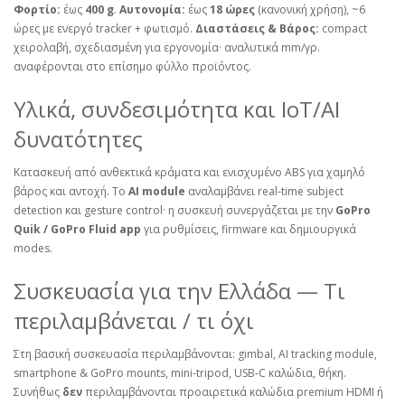
Φορτίο:
έως
400 g
.
Αυτονομία:
έως
18 ώρες
(κανονική χρήση), ~6
ώρες με ενεργό tracker + φωτισμό.
Διαστάσεις & Βάρος:
compact
χειρολαβή, σχεδιασμένη για εργονομία· αναλυτικά mm/γρ.
αναφέρονται στο επίσημο φύλλο προϊόντος.
Υλικά, συνδεσιμότητα και IoT/AI
δυνατότητες
Κατασκευή από ανθεκτικά κράματα και ενισχυμένο ABS για χαμηλό
βάρος και αντοχή. Το
AI module
αναλαμβάνει real‑time subject
detection και gesture control· η συσκευή συνεργάζεται με την
GoPro
Quik / GoPro Fluid app
για ρυθμίσεις, firmware και δημιουργικά
modes.
Συσκευασία για την Ελλάδα — Τι
περιλαμβάνεται / τι όχι
Στη βασική συσκευασία περιλαμβάνονται: gimbal, AI tracking module,
smartphone & GoPro mounts, mini‑tripod, USB‑C καλώδια, θήκη.
Συνήθως
δεν
περιλαμβάνονται προαιρετικά καλώδια premium HDMI ή