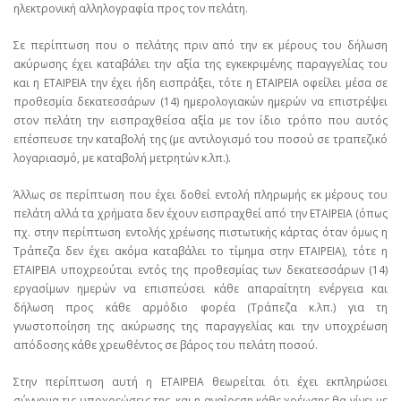
ηλεκτρονική αλληλογραφία προς τον πελάτη.
Σε περίπτωση που ο πελάτης πριν από την εκ μέρους του δήλωση
ακύρωσης έχει καταβάλει την αξία της εγκεκριμένης παραγγελίας του
και η ΕΤΑΙΡΕΙΑ την έχει ήδη εισπράξει, τότε η ΕΤΑΙΡΕΙΑ οφείλει μέσα σε
προθεσμία δεκατεσσάρων (14) ημερολογιακών ημερών να επιστρέψει
στον πελάτη την εισπραχθείσα αξία με τον ίδιο τρόπο που αυτός
επέσπευσε την καταβολή της (με αντιλογισμό του ποσού σε τραπεζικό
λογαριασμό, με καταβολή μετρητών κ.λπ.).
Άλλως σε περίπτωση που έχει δοθεί εντολή πληρωμής εκ μέρους του
πελάτη αλλά τα χρήματα δεν έχουν εισπραχθεί από την ΕΤΑΙΡΕΙΑ (όπως
πχ. στην περίπτωση εντολής χρέωσης πιστωτικής κάρτας όταν όμως η
Τράπεζα δεν έχει ακόμα καταβάλει το τίμημα στην ΕΤΑΙΡΕΙΑ), τότε η
ΕΤΑΙΡΕΙΑ υποχρεούται εντός της προθεσμίας των δεκατεσσάρων (14)
εργασίμων ημερών να επισπεύσει κάθε απαραίτητη ενέργεια και
δήλωση προς κάθε αρμόδιο φορέα (Τράπεζα κ.λπ.) για τη
γνωστοποίηση της ακύρωσης της παραγγελίας και την υποχρέωση
απόδοσης κάθε χρεωθέντος σε βάρος του πελάτη ποσού.
Στην περίπτωση αυτή η ΕΤΑΙΡΕΙΑ θεωρείται ότι έχει εκπληρώσει
σύννομα τις υποχρεώσεις της, και η αναίρεση κάθε χρέωσης θα γίνει με