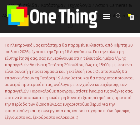
στο
Αρχική σελίδα
/
Κατάστημα
/
Τεχνολογία
/
Action Cameras &
περιεχόμενο
Αξεσουάρ
/ GoPro Fluid Pro AI Multi-Device Gimbal Stabilizer Black
Εναλλαγή
0
πλοήγησης
EU
Το ηλεκτρονικό μας κατάστημα θα παραμείνει κλειστό, από Πέμπτη 30
Ιουλίου 2026 μέχρι και την Τρίτη 18 Αυγούστου. Για την καλύτερη
εξυπηρέτησή σας, σας ενημερώνουμε ότι η τελευταία ημέρα λήψης
παραγγελιών θα είναι η Τετάρτη 29 Ιουλίου, έως τις 15:00 μ.μ., ώστε να
είναι δυνατή η προετοιμασία και η εκτέλεσή τους.Οι αποστολές θα
επανεκκινήσουν τη Τετάρτη 19 Αυγούστου και θα πραγματοποιούνται
με σειρά προτεραιότητας, ανάλογα με τον χρόνο καταχώρισης των
παραγγελιών. Παρακαλούμε προγραμματίστε έγκαιρα τις ανάγκες σας,
ώστε να διασφαλιστεί η καλύτερη δυνατή εξυπηρέτησή σας πριν από
την περίοδο των διακοπών.Σας ευχαριστούμε θερμά για την
εμπιστοσύνη και τη συνεργασία σας και σας ευχόμαστε ένα όμορφο,
ξέγνοιαστο και ξεκούραστο καλοκαίρι. :)