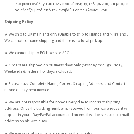
διαφέρει ανάλογα με τον χειριστή κινητής τηλεφωνίας και μπορεί
να αλλάξει μετά από την αναβάθμιση του λογισμικού.
Shipping Policy
★ We ship to UK mainland only (Unable to ship to islands and N. Ireland).
We cannot combine shipping and there is no local pick up.
★ We cannot ship to PO boxes or APO's.
★ Orders are shipped on business days only (Monday through Friday)
Weekends & Federal holidays excluded.
★ Please have Complete Name, Correct Shipping Address, and Contact
Phone on Payment Invoice.
★ We are not responsible for non-delivery due to incorrect shipping
address. Once the tracking number is received from our warehouse, it will
appear in your eBay/PayPal account and an email will be sent to the email
address on file with eBay.
★ We use several suppliers from across the country.