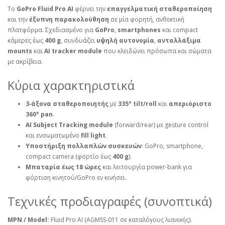
Το
GoPro Fluid Pro AI
φέρνει την
επαγγελματική σταθεροποίηση
και την
έξυπνη παρακολούθηση
σε μία φορητή, ανθεκτική
πλατφόρμα. Σχεδιασμένο για
GoPro
,
smartphones
και compact
κάμερες έως
400 g
, συνδυάζει
υψηλή αυτονομία
,
ανταλλάξιμα
mounts
και
AI tracker module
που κλειδώνει πρόσωπα και σώματα
με ακρίβεια.
Κύρια χαρακτηριστικά
3‑άξονα σταθεροποιητής
με
335° tilt/roll
και
απεριόριστο
360° pan
.
AI Subject Tracking module
(forward/rear) με gesture control
και ενσωματωμένο
fill light
.
Υποστήριξη πολλαπλών συσκευών
: GoPro, smartphone,
compact camera (φορτίο έως
400 g
).
Μπαταρία έως 18 ώρες
και λειτουργία power‑bank για
φόρτιση κινητού/GoPro εν κινήσει.
Τεχνικές προδιαγραφές (συνοπτικά)
MPN / Model:
Fluid Pro AI (AGMSS‑011 σε καταλόγους λιανικής).