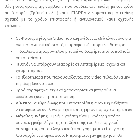
βάση τους όρους της σύμβασης που συνδέει τον πελάτη με τον τρίτο
αυτό φορέα (Τράπεζα κ.λπ.) και η ΕΤΑΙΡΕΙΑ δεν φέρει καμία ευθύνη
σχετικά με το χρόνο επιστροφής ή αντιλογισμού κάθε σχετικής
χρέωσης.
Οι Φωτογραφίες και Video που εμφανίζονται εδώ είναι μόνο για
αντιπροσωπευτικό σκοπό, η πραγματική μπορεί να διαφέρει.
Η διαθεσιμότητα μοντέλου μπορεί να διαφέρει από τοποθεσία
σε τοποθεσία.
Πιθανόν να υπάρχουν διαφορές σε λεπτομέρειες, σχέδια και
χρωματισμούς.
Τα εξαρτήματα που παρουσιάζονται στο Video πιθανόν να μην
περιλαμβάνονται όλα.
Προδιαγραφές και τεχνικά χαρακτηριστικά μπορούν να
αλλάξουν χωρίς προειδοποίηση.
Δίκτυο:
Τα εύρη ζώνης που υποστηρίζει η συσκευή ενδέχεται
να διαφέρουν ανάλογα με την περιοχή ή τον πάροχο υπηρεσιών.
Μέγεθος μνήμης
: Η μνήμη χρήστη είναι μικρότερη από τη
συνολική μνήμη λόγω της αποθήκευσης του λειτουργικού
συστήματος και του λογισμικού που χρησιμοποιείται για τη
λειτουργία του τηλεφώνου. Η πραγματική μνήμη χρήστη θα