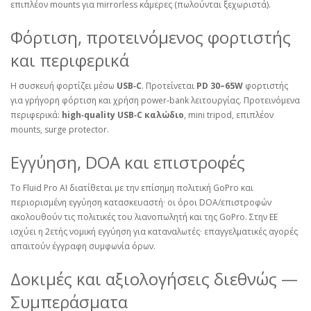
επιπλέον mounts για mirrorless κάμερες (πωλούνται ξεχωριστά).
Φόρτιση, προτεινόμενος φορτιστής
και περιφερικά
Η συσκευή φορτίζει μέσω
USB‑C
. Προτείνεται
PD 30–65W
φορτιστής
για γρήγορη φόρτιση και χρήση power‑bank λειτουργίας. Προτεινόμενα
περιφερικά:
high‑quality USB‑C καλώδιο
, mini tripod, επιπλέον
mounts, surge protector.
Εγγύηση, DOA και επιστροφές
Το Fluid Pro AI διατίθεται με την επίσημη πολιτική GoPro και
περιορισμένη εγγύηση κατασκευαστή· οι όροι DOA/επιστροφών
ακολουθούν τις πολιτικές του λιανοπωλητή και της GoPro. Στην ΕΕ
ισχύει η 2ετής νομική εγγύηση για καταναλωτές· επαγγελματικές αγορές
απαιτούν έγγραφη συμφωνία όρων.
Δοκιμές και αξιολογήσεις διεθνώς —
Συμπεράσματα