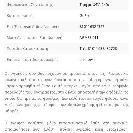
Φορολογικός Συντελεστής
Τιμή με ΦΠΑ 24%
Κατασκευαστής
GoPro
Εan (European Article Number)
810116384327
Mpn (Manufacturer Part Number)
AGMSS-011
Παρτίδα Κατασκευαστή
TlYu-81011638432728
Επόμενη παρτίδα παραλαβής
unknown
Οι εγγυήσεις συνήθως ισχύουν σε προϊόντα, όπως π.χ ηλεκτρονικά,
ρολόγια κτλ όπου συνοδεύονται από την επίσημη εγγύηση κάθε
μάρκας/προμηθευτή. Όπου αυτή υπάρχει, ισχύει από την ημερομηνία
παραλαβής που αναγράφεται στο δελτίο αποστολή ή την απόδειξη, το
οποίο θα πρέπει να φυλάξεις. Δεν καλύπτονται τυχόν φθορές λόγω
κακής συντήρησης, μη τήρησης των οδηγιών χρήσης ή εξαιτίας φυσικής
φθοράς.
Η εγγύηση καλύπτει μόνο κατασκευαστικά λάθη στη συσκευή.
Οποιαδήποτε άλλη βλάβη (πτώση, υγρασία, κακή μεταχείριση,