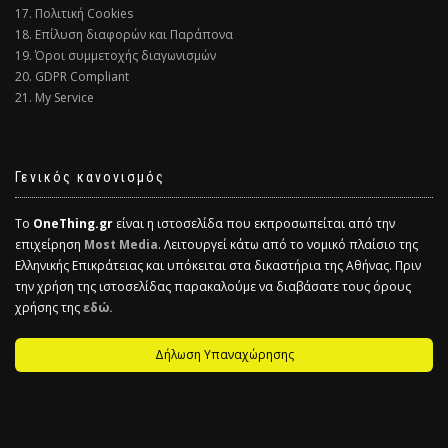
17. Πολιτική Cookies
18. Επίλυση διαφορών και Παράπονα
19. Όροι συμμετοχής διαγωνισμών
20. GDPR Compliant
21. My Service
Γενικός κανονισμός
Το
OneThing.gr
είναι η ιστοσελίδα που εκπροσωπείται από την
επιχείρηση
Most Media
. Λειτουργεί κάτω από το νομικό πλαίσιο της
Ελληνικής Επικράτειας και υπόκειται στα δικαστήρια της Αθήνας. Πριν
την χρήση της ιστοσελίδας παρακαλούμε να διαβάσατε τους όρους
χρήσης της
εδώ.
Δήλωση Υπαναχώρησης