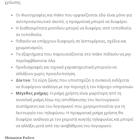
χρέωσης.
Οι Φωτογραφίες και Video που εμφανίζονται εδώ είναι μόνο για
αντιπροσωπευτικό σκοπό, η πραγματική μπορεί να διαφέρει.
Η διαθεσιμότητα μοντέλου μπορεί να διαφέρει από τοποθεσία
σε τοποθεσία.
Πιθανόν να υπάρχουν διαφορές σε λεπτομέρειες, σχέδια και
χρωματισμούς.
Τα εξαρτήματα που παρουσιάζονται στο Video πιθανόν να μην
περιλαμβάνονται όλα.
Προδιαγραφές και τεχνικά χαρακτηριστικά μπορούν να
αλλάξουν χωρίς προειδοποίηση.
Δίκτυο:
Τα εύρη ζώνης που υποστηρίζει η συσκευή ενδέχεται
να διαφέρουν ανάλογα με την περιοχή ή τον πάροχο υπηρεσιών.
Μέγεθος μνήμης
: Η μνήμη χρήστη είναι μικρότερη από τη
συνολική μνήμη λόγω της αποθήκευσης του λειτουργικού
συστήματος και του λογισμικού που χρησιμοποιείται για τη
λειτουργία του τηλεφώνου. Η πραγματική μνήμη χρήστη θα
διαφέρει ανάλογα με τον χειριστή κινητής τηλεφωνίας και μπορεί
να αλλάξει μετά από την αναβάθμιση του λογισμικού.
Shipping Policy