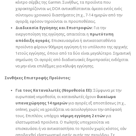
κέντρο σέρβις της Garmin. Συνήθως, τα προϊόντα που
χαρακτηρίζονται ως DOA αντικαθίστανται άμεσα εντός ενός
σύντομου χρονικού διαστήματος (π.χ., 7-14 ημερών από την
αγορά), εφόσον τηρούνται οι προϋποθέσεις.
Διαδικασία Εγγύησης και Επιστροφών:
Για την
ενεργοποίηση της εγγύησης, απαιτείται η
πρωτότυπη
απόδειξη αγοράς
. Επισκευασμένα ή αντικατασταθέντα
προϊόντα φέρουν 90ήμερη εγγύηση ή το υπόλοιπο της αρχικής
1ετούς εγγύησης, όποιο από τα δύο είναι μεγαλύτερο. Σημαντική
σημείωση: Οι αγορές από διαδικτυακές δημοπρασίες ενδέχεται
να μην είναι επιλέξιμες για κάλυψη εγγύησης.
Συνθήκες Επιστροφής Προϊόντος:
Για τους Καταναλωτές (Νομοθεσία ΕΕ):
Σύμφωνα με την
ευρωπαϊκή νομοθεσία, οι καταναλωτές έχουν
δικαίωμα
υπαναχώρησης 14 ημερών
για αγορές εξ αποστάσεως (π.χ.,
online), χωρίς να χρειάζεται να αιτιολογήσουν την απόφασή
τους. Επιπλέον, υπάρχει
νόμιμη εγγύηση 2 ετών
για
ελαττωματικά προϊόντα. Ο πωλητής υποχρεούται να
επισκευάσει ή να αντικαταστήσει το προϊόν χωρίς κόστος, εάν
αποδειχθεί ελαττωματικό εντός αυτής της περιόδου. Σε