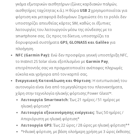
γκάμα εξωτερικών αισθητήρων (ζώνες καρδιακών παλμών,
αισθητήρες ταχύτητας κ.ά.). Η θύρα
USB 2
χρησιμοποιείται για
φόρτιση και μεταφορά δεδομένων. Σημειώστε ότι το ρολόι δεν
υποστηρίζει απευθείας κάρτες SIM, καθώς οι έξυπνες
λειτουργίες του λειτουργούν μέσω της σύνδεσης με το
smartphone σας. Ως προς τα δίκτυα, υποστηρίζει τα
δορυφορικά συστήματα
GPS, GLONASS και Galileo
για
πλοήγηση.
NFC (Garmin Pay):
Ενώ δεν προσφέρει γενική υποστήριξη NFC,
το Instinct 2S Solar είναι εξοπλισμένο με
Garmin Pay
,
επιτρέποντάς σας να πραγματοποιείτε ανέπαφες πληρωμές
εύκολα και γρήγορα από τον καρπό σας.
Ενεργειακή Κατανάλωση και Φόρτιση:
Η εντυπωσιακή του
αυτονομία είναι ένα από τα μεγαλύτερα του πλεονεκτήματα,
χάρη στην τεχνολογία ηλιακής φόρτισης Power Glass™.
Λειτουργία Smartwatch:
Έως 21 ημέρες / 51 ημέρες με
ηλιακή φόρτιση*
Λειτουργία εξοικονόμησης ενέργειας:
Έως 50 ημέρες /
Απεριόριστη με ηλιακή φόρτιση*
Λειτουργία GPS:
Έως 22 ώρες / 28 ώρες με ηλιακή φόρτιση**
*Ηλιακή φόρτιση, με βάση ολοήμερη χρήση με 3 ώρες έκθεσης