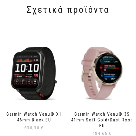
Σχετικά προϊόντα
Garmin Watch Venu® X1
Garmin Watch Venu® 3S
46mm Black EU
41mm Soft Gold/Dust Rose
EU
636,36
€
484,66
€