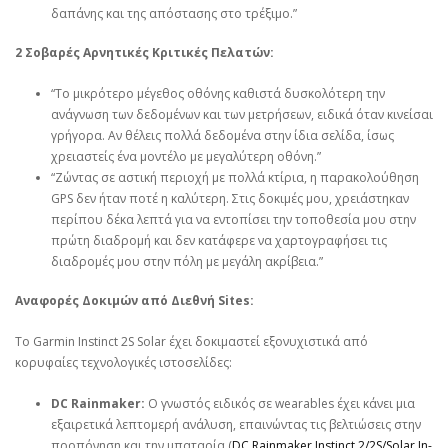
δαπάνης και της απόστασης στο τρέξιμο.”
2 Σοβαρές Αρνητικές Κριτικές Πελατών:
“Το μικρότερο μέγεθος οθόνης καθιστά δυσκολότερη την
ανάγνωση των δεδομένων και των μετρήσεων, ειδικά όταν κινείσαι
γρήγορα. Αν θέλεις πολλά δεδομένα στην ίδια σελίδα, ίσως
χρειαστείς ένα μοντέλο με μεγαλύτερη οθόνη.”
“Ζώντας σε αστική περιοχή με πολλά κτίρια, η παρακολούθηση
GPS δεν ήταν ποτέ η καλύτερη. Στις δοκιμές μου, χρειάστηκαν
περίπου δέκα λεπτά για να εντοπίσει την τοποθεσία μου στην
πρώτη διαδρομή και δεν κατάφερε να χαρτογραφήσει τις
διαδρομές μου στην πόλη με μεγάλη ακρίβεια.”
Αναφορές Δοκιμών από Διεθνή Sites:
Το Garmin Instinct 2S Solar έχει δοκιμαστεί εξονυχιστικά από
κορυφαίες τεχνολογικές ιστοσελίδες:
DC Rainmaker:
Ο γνωστός ειδικός σε wearables έχει κάνει μια
εξαιρετικά λεπτομερή ανάλυση, επαινώντας τις βελτιώσεις στην
προπόνηση και την μπαταρία (
DC Rainmaker Instinct 2/2S/Solar In-