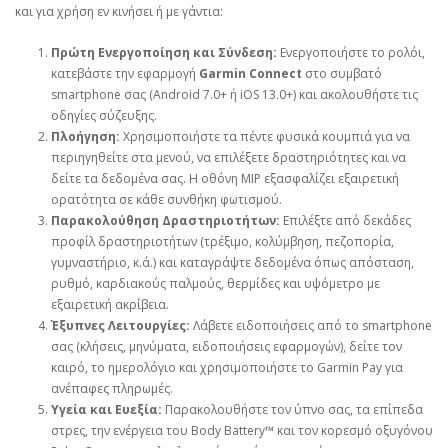
και για χρήση εν κινήσει ή με γάντια:
Πρώτη Ενεργοποίηση και Σύνδεση:
Ενεργοποιήστε το ρολόι,
κατεβάστε την εφαρμογή
Garmin Connect
στο συμβατό
smartphone σας (Android 7.0+ ή iOS 13.0+) και ακολουθήστε τις
οδηγίες σύζευξης.
Πλοήγηση:
Χρησιμοποιήστε τα πέντε φυσικά κουμπιά για να
περιηγηθείτε στα μενού, να επιλέξετε δραστηριότητες και να
δείτε τα δεδομένα σας. Η οθόνη MIP εξασφαλίζει εξαιρετική
ορατότητα σε κάθε συνθήκη φωτισμού.
Παρακολούθηση Δραστηριοτήτων:
Επιλέξτε από δεκάδες
προφίλ δραστηριοτήτων (τρέξιμο, κολύμβηση, πεζοπορία,
γυμναστήριο, κ.ά.) και καταγράψτε δεδομένα όπως απόσταση,
ρυθμό, καρδιακούς παλμούς, θερμίδες και υψόμετρο με
εξαιρετική ακρίβεια.
Έξυπνες Λειτουργίες:
Λάβετε ειδοποιήσεις από το smartphone
σας (κλήσεις, μηνύματα, ειδοποιήσεις εφαρμογών), δείτε τον
καιρό, το ημερολόγιο και χρησιμοποιήστε το Garmin Pay για
ανέπαφες πληρωμές.
Υγεία και Ευεξία:
Παρακολουθήστε τον ύπνο σας, τα επίπεδα
στρες, την ενέργεια του Body Battery™ και τον κορεσμό οξυγόνου