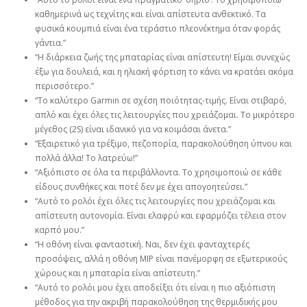
καθημερινά ως τεχνίτης και είναι απίστευτα ανθεκτικό. Τα
φυσικά κουμπιά είναι ένα τεράστιο πλεονέκτημα όταν φοράς
γάντια.”
“Η διάρκεια ζωής της μπαταρίας είναι απίστευτη! Είμαι συνεχώς
έξω για δουλειά, και η ηλιακή φόρτιση το κάνει να κρατάει ακόμα
περισσότερο.”
“Το καλύτερο Garmin σε σχέση ποιότητας-τιμής. Είναι στιβαρό,
απλό και έχει όλες τις λειτουργίες που χρειάζομαι. Το μικρότερο
μέγεθος (2S) είναι ιδανικό για να κοιμάσαι άνετα.”
“Εξαιρετικό για τρέξιμο, πεζοπορία, παρακολούθηση ύπνου και
πολλά άλλα! Το λατρεύω!”
“Αξιόπιστο σε όλα τα περιβάλλοντα. Το χρησιμοποιώ σε κάθε
είδους συνθήκες και ποτέ δεν με έχει απογοητεύσει.”
“Αυτό το ρολόι έχει όλες τις λειτουργίες που χρειάζομαι και
απίστευτη αυτονομία. Είναι ελαφρύ και εφαρμόζει τέλεια στον
καρπό μου.”
“Η οθόνη είναι φανταστική. Ναι, δεν έχει φανταχτερές
προσόψεις, αλλά η οθόνη MIP είναι πανέμορφη σε εξωτερικούς
χώρους και η μπαταρία είναι απίστευτη.”
“Αυτό το ρολόι μου έχει αποδείξει ότι είναι η πιο αξιόπιστη
μέθοδος για την ακριβή παρακολούθηση της θερμιδικής μου