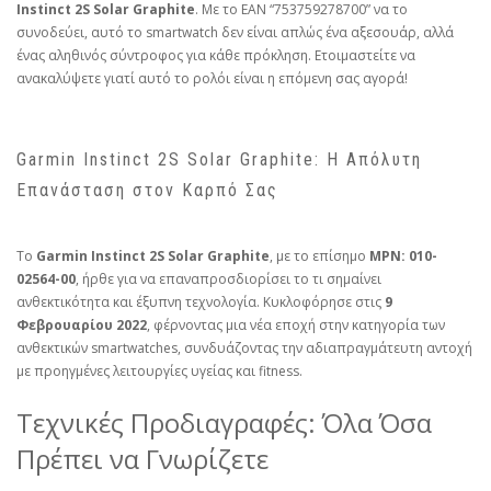
Instinct 2S Solar Graphite
. Με το EAN “753759278700” να το
συνοδεύει, αυτό το smartwatch δεν είναι απλώς ένα αξεσουάρ, αλλά
ένας αληθινός σύντροφος για κάθε πρόκληση. Ετοιμαστείτε να
ανακαλύψετε γιατί αυτό το ρολόι είναι η επόμενη σας αγορά!
Garmin Instinct 2S Solar Graphite: Η Απόλυτη
Επανάσταση στον Καρπό Σας
Το
Garmin Instinct 2S Solar Graphite
, με το επίσημο
MPN: 010-
02564-00
, ήρθε για να επαναπροσδιορίσει το τι σημαίνει
ανθεκτικότητα και έξυπνη τεχνολογία. Κυκλοφόρησε στις
9
Φεβρουαρίου 2022
, φέρνοντας μια νέα εποχή στην κατηγορία των
ανθεκτικών smartwatches, συνδυάζοντας την αδιαπραγμάτευτη αντοχή
με προηγμένες λειτουργίες υγείας και fitness.
Τεχνικές Προδιαγραφές: Όλα Όσα
Πρέπει να Γνωρίζετε