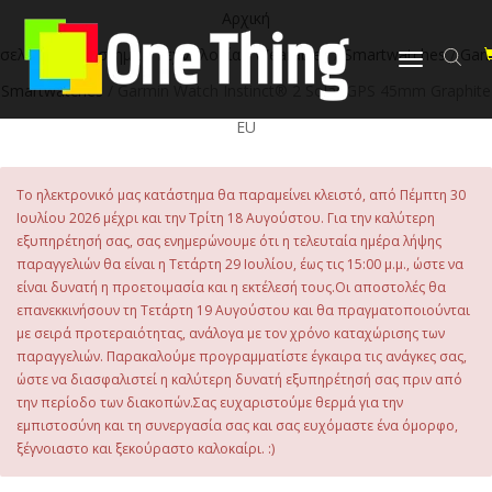
στο
Αρχική
περιεχόμενο
σελίδα
/
Κατάστημα
/
Τεχνολογία
/
Wearables
/
Smartwatches
/
Gar
Εναλλαγή
πλοήγησης
Smartwatches
/ Garmin Watch Instinct® 2 Solar GPS 45mm Graphite
EU
Το ηλεκτρονικό μας κατάστημα θα παραμείνει κλειστό, από Πέμπτη 30
Ιουλίου 2026 μέχρι και την Τρίτη 18 Αυγούστου. Για την καλύτερη
εξυπηρέτησή σας, σας ενημερώνουμε ότι η τελευταία ημέρα λήψης
παραγγελιών θα είναι η Τετάρτη 29 Ιουλίου, έως τις 15:00 μ.μ., ώστε να
είναι δυνατή η προετοιμασία και η εκτέλεσή τους.Οι αποστολές θα
επανεκκινήσουν τη Τετάρτη 19 Αυγούστου και θα πραγματοποιούνται
με σειρά προτεραιότητας, ανάλογα με τον χρόνο καταχώρισης των
παραγγελιών. Παρακαλούμε προγραμματίστε έγκαιρα τις ανάγκες σας,
ώστε να διασφαλιστεί η καλύτερη δυνατή εξυπηρέτησή σας πριν από
την περίοδο των διακοπών.Σας ευχαριστούμε θερμά για την
εμπιστοσύνη και τη συνεργασία σας και σας ευχόμαστε ένα όμορφο,
ξέγνοιαστο και ξεκούραστο καλοκαίρι. :)