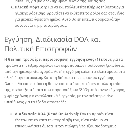
Pulse Ox, για μια ολοκληρωμένη εικόνα της υγείας σας.
Ηλιακή Φόρτιση:
Για να εκμεταλλευτείτε πλήρως τη λειτουργία
ηλιακής φόρτισης, φροντίστε να εκθέτετε το ρολόι σας στον ήλιο
για μερικές ώρες την ημέρα. Αυτό θα επεκτείνει δραματικά την
αυτονομία της μπαταρίας σας.
Εγγύηση, Διαδικασία DOA και
Πολιτική Επιστροφών
Η
Garmin
προσφέρει
περιορισμένη εγγύηση ενός (1) έτους
για τα
προϊόντα της (εξαιρουμένων των αεροπορικών προϊόντων), ξεκινώντας
από την ημερομηνία αγοράς. Αυτή η εγγύηση καλύπτει ελαττώματα στα
υλικά ή την κατασκευή. Κατά τη διάρκεια της περιόδου εγγύησης, η
Garmin θα επισκευάσει ή θα αντικαταστήσει, κατά την απόλυτη κρίση
της, τυχόν εξαρτήματα που παρουσιάζουν βλάβη υπό κανονική χρήση,
χωρίς χρέωση για ανταλλακτικά ή εργασία, με τον πελάτη να είναι
υπεύθυνος για τα έξοδα αποστολής.
Διαδικασία DOA (Dead On Arrival):
Εάν το προϊόν είναι
ελαττωματικό κατά την παραλαβή του, είναι κρίσιμο να
επικοινωνήσετε άμεσα με τον πωλητή ή το εξουσιοδοτημένο