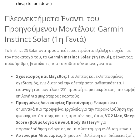
cheap to turn down
).
Πλεονεκτήματα Έναντι του
Προηγούμενου Μοντέλου: Garmin
Instinct Solar (1η Γενιά)
Το Instinct 2S Solar αντιπροσωπεύει μια τεράστια εξέλιξη σε σχέση με
τον προκάτοχό του, το
Garmin Instinct Solar (1η Γενιά)
, φέρνοντας
πολυάριθμες βελτιώσεις που το καθιστούν ασυναγώνιστο:
Σχεδιασμός και Μέγεθος:
Πιο λεπτός και εκλεπτυσμένος
σχεδιασμός, ενώ διατηρεί την αξεπέραστη ανθεκτικότητα. Η
εισαγωγή του μοντέλου “2S” προσφέρει μια μικρότερη, πιο κομψή
επιλογή για μικρότερους καρπούς.
Προηγμένες Λειτουργίες Προπόνησης:
Ενσωματώνει
σημαντικά πιο προηγμένα εργαλεία για την παρακολούθηση της
φυσικής κατάστασης και της προπόνησης, όπως
VO2 Max, Sleep
Score (βαθμολογία ύπνου), Body Battery™
για
παρακολούθηση ενέργειας, και πιο λεπτομερή ανάλυση ύπνου.
Αυτονομία Μπαταρίας:
Σημαντική βελτίωση στη διάρκεια ζωής