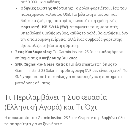
σε 50.000 lux συνθήκες.
Οδηγίες Σωστής Φόρτισης:
Το ρολόι φορτίζεται μέσω του
παρεχόμενου καλωδίου USB. Για βέλτιστη απόδοση και
διάρκεια ζωής της μπαταρίας, συνιστάται η χρήση ενός
φορτιστή USB 5V/1A (5W)
. Αποφύγετε τους φορτιστές
υπερβολικά υψηλής ισχύος, καθώς το ρολόι θα αντλήσει μόνο
την απαιτούμενη ενέργεια, αλλά ένας συμβατός φορτιστής
εξασφαλίζει τη βέλτιστη φόρτιση.
Έτος Κυκλοφορίας:
Το Garmin Instinct 2S Solar κυκλοφόρησε
επίσημα στις
9 Φεβρουαρίου 2022
.
SNR (Signal-to-Noise Ratio):
Για ένα smartwatch όπως το
Garmin Instinct 2S Solar, η προδιαγραφή SNR δεν είναι σχετική. Το
SNR χρησιμοποιείται κυρίως για συσκευές ήχου ή συστήματα
μετάδοσης σήματος.
Τι Περιλαμβάνει η Συσκευασία
(Ελληνική Αγορά) και Τι Όχι
Η συσκευασία του Garmin Instinct 2S Solar Graphite περιλαμβάνει όλα
τα απαραίτητα για να ξεκινήσετε: