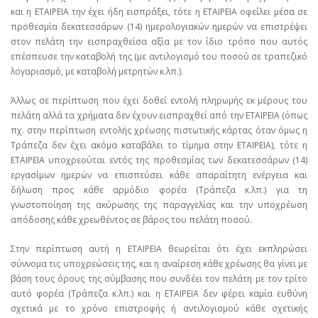
και η ΕΤΑΙΡΕΙΑ την έχει ήδη εισπράξει, τότε η ΕΤΑΙΡΕΙΑ οφείλει μέσα σε
προθεσμία δεκατεσσάρων (14) ημερολογιακών ημερών να επιστρέψει
στον πελάτη την εισπραχθείσα αξία με τον ίδιο τρόπο που αυτός
επέσπευσε την καταβολή της (με αντιλογισμό του ποσού σε τραπεζικό
λογαριασμό, με καταβολή μετρητών κ.λπ.).
Άλλως σε περίπτωση που έχει δοθεί εντολή πληρωμής εκ μέρους του
πελάτη αλλά τα χρήματα δεν έχουν εισπραχθεί από την ΕΤΑΙΡΕΙΑ (όπως
πχ. στην περίπτωση εντολής χρέωσης πιστωτικής κάρτας όταν όμως η
Τράπεζα δεν έχει ακόμα καταβάλει το τίμημα στην ΕΤΑΙΡΕΙΑ), τότε η
ΕΤΑΙΡΕΙΑ υποχρεούται εντός της προθεσμίας των δεκατεσσάρων (14)
εργασίμων ημερών να επισπεύσει κάθε απαραίτητη ενέργεια και
δήλωση προς κάθε αρμόδιο φορέα (Τράπεζα κ.λπ.) για τη
γνωστοποίηση της ακύρωσης της παραγγελίας και την υποχρέωση
απόδοσης κάθε χρεωθέντος σε βάρος του πελάτη ποσού.
Στην περίπτωση αυτή η ΕΤΑΙΡΕΙΑ θεωρείται ότι έχει εκπληρώσει
σύννομα τις υποχρεώσεις της, και η αναίρεση κάθε χρέωσης θα γίνει με
βάση τους όρους της σύμβασης που συνδέει τον πελάτη με τον τρίτο
αυτό φορέα (Τράπεζα κ.λπ.) και η ΕΤΑΙΡΕΙΑ δεν φέρει καμία ευθύνη
σχετικά με το χρόνο επιστροφής ή αντιλογισμού κάθε σχετικής