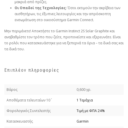
μακριά από πρίζες.
Οι Οπαδοί της Τεχνολογίας:
Όσοι εκτιμούν την ακρίβεια των
αισθητήρων, τις έξυπνες λειτουργίες και την απρόσκοπτη
ενσωμάτωση στο οικοσύστημα Garmin Connect.
Μην περιμένετε! Αποκτήστε το Garmin Instinct 2S Solar Graphite και
αναβαθμίστε τον τρόπο που ζείτε, προπονείστε και εξερευνάτε. Είναι
το ρολόι που κατασκευάστηκε για να ξεπερνά τα όρια – τα δικά σας και
τα δικά του.
Επιπλέον πληροφορίες
Βάρος
0,600 γρ.
Απoθέματα τελευταίων 10΄
1 Τεμάχια
Φορολογικός Συντελεστής
Τιμή με ΦΠΑ 24%
Κατασκευαστής
Garmin