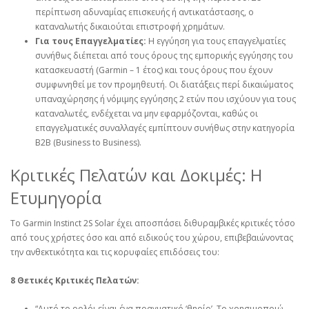
περίπτωση αδυναμίας επισκευής ή αντικατάστασης, ο
καταναλωτής δικαιούται επιστροφή χρημάτων.
Για τους Επαγγελματίες:
Η εγγύηση για τους επαγγελματίες
συνήθως διέπεται από τους όρους της εμπορικής εγγύησης του
κατασκευαστή (Garmin – 1 έτος) και τους όρους που έχουν
συμφωνηθεί με τον προμηθευτή. Οι διατάξεις περί δικαιώματος
υπαναχώρησης ή νόμιμης εγγύησης 2 ετών που ισχύουν για τους
καταναλωτές, ενδέχεται να μην εφαρμόζονται, καθώς οι
επαγγελματικές συναλλαγές εμπίπτουν συνήθως στην κατηγορία
B2B (Business to Business).
Κριτικές Πελατών και Δοκιμές: Η
Ετυμηγορία
Το Garmin Instinct 2S Solar έχει αποσπάσει διθυραμβικές κριτικές τόσο
από τους χρήστες όσο και από ειδικούς του χώρου, επιβεβαιώνοντας
την ανθεκτικότητα και τις κορυφαίες επιδόσεις του:
8 Θετικές Κριτικές Πελατών:
“Αυτό το ρολόι είναι ένα πραγματικό ‘θηρίο’. Το χρησιμοποιώ