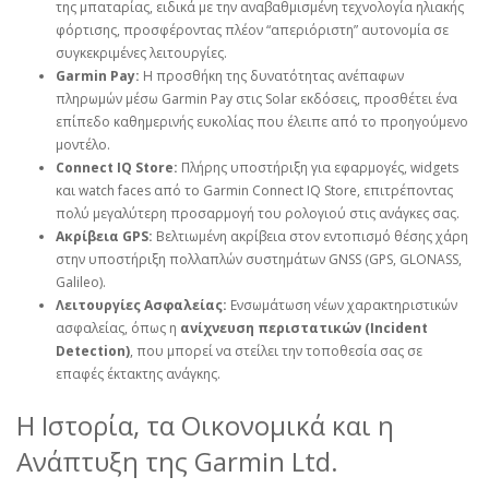
της μπαταρίας, ειδικά με την αναβαθμισμένη τεχνολογία ηλιακής
φόρτισης, προσφέροντας πλέον “απεριόριστη” αυτονομία σε
συγκεκριμένες λειτουργίες.
Garmin Pay:
Η προσθήκη της δυνατότητας ανέπαφων
πληρωμών μέσω Garmin Pay στις Solar εκδόσεις, προσθέτει ένα
επίπεδο καθημερινής ευκολίας που έλειπε από το προηγούμενο
μοντέλο.
Connect IQ Store:
Πλήρης υποστήριξη για εφαρμογές, widgets
και watch faces από το Garmin Connect IQ Store, επιτρέποντας
πολύ μεγαλύτερη προσαρμογή του ρολογιού στις ανάγκες σας.
Ακρίβεια GPS:
Βελτιωμένη ακρίβεια στον εντοπισμό θέσης χάρη
στην υποστήριξη πολλαπλών συστημάτων GNSS (GPS, GLONASS,
Galileo).
Λειτουργίες Ασφαλείας:
Ενσωμάτωση νέων χαρακτηριστικών
ασφαλείας, όπως η
ανίχνευση περιστατικών (Incident
Detection)
, που μπορεί να στείλει την τοποθεσία σας σε
επαφές έκτακτης ανάγκης.
Η Ιστορία, τα Οικονομικά και η
Ανάπτυξη της Garmin Ltd.