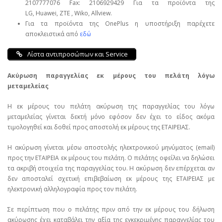
2107777076 Fax: 2106929429 Για τα προϊόντα της
LG, Huawei, ΖΤΕ , Wiko, Allview.
Για τα προϊόντα της OnePlus η υποστήριξη παρέχετε
αποκλειστικά από
εδώ
Λίστα αντιπροσώπων και Service
Ακύρωση παραγγελίας εκ μέρους του πελάτη λόγω
μεταμελείας
Η εκ μέρους του πελάτη ακύρωση της παραγγελίας του λόγω
μεταμελείας γίνεται δεκτή μόνο εφόσον δεν έχει το είδος ακόμα
τιμολογηθεί και δοθεί προς αποστολή εκ μέρους της ΕΤΑΙΡΕΙΑΣ.
Η ακύρωση γίνεται μέσω αποστολής ηλεκτρονικού μηνύματος (email)
προς την ΕΤΑΙΡΕΙΑ εκ μέρους του πελάτη. Ο πελάτης οφείλει να δηλώσει
τα ακριβή στοιχεία της παραγγελίας του. Η ακύρωση δεν επέρχεται αν
δεν αποσταλεί σχετική επιβεβαίωση εκ μέρους της ΕΤΑΙΡΕΙΑΣ με
ηλεκτρονική αλληλογραφία προς τον πελάτη.
Σε περίπτωση που ο πελάτης πριν από την εκ μέρους του δήλωση
ακύρωσης έχει καταβάλει την αξία της εγκεκριμένης παραγγελίας του