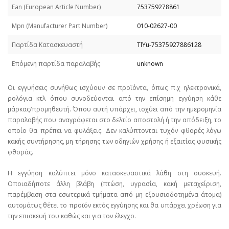
Εan (European Article Number)
753759278861
Mpn (Manufacturer Part Number)
010-02627-00
Παρτίδα Κατασκευαστή
TlYu-75375927886128
Επόμενη παρτίδα παραλαβής
unknown
Οι εγγυήσεις συνήθως ισχύουν σε προϊόντα, όπως π.χ ηλεκτρονικά,
ρολόγια κτλ όπου συνοδεύονται από την επίσημη εγγύηση κάθε
μάρκας/προμηθευτή. Όπου αυτή υπάρχει, ισχύει από την ημερομηνία
παραλαβής που αναγράφεται στο δελτίο αποστολή ή την απόδειξη, το
οποίο θα πρέπει να φυλάξεις. Δεν καλύπτονται τυχόν φθορές λόγω
κακής συντήρησης, μη τήρησης των οδηγιών χρήσης ή εξαιτίας φυσικής
φθοράς.
Η εγγύηση καλύπτει μόνο κατασκευαστικά λάθη στη συσκευή.
Οποιαδήποτε άλλη βλάβη (πτώση, υγρασία, κακή μεταχείριση,
παρέμβαση στα εσωτερικά τμήματα από μη εξουσιοδοτημένα άτομα)
αυτομάτως θέτει το προϊόν εκτός εγγύησης και θα υπάρχει χρέωση για
την επισκευή του καθώς και για τον έλεγχο.