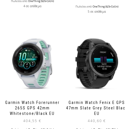
Πωλείται από:
OneThing (b2b-CoUn)
4 σε απόθεμα
Πωλείται από:
OneThing (b2b-CoUn)
5 σε απόθεμα
Garmin Watch Forerunner
Garmin Watch Fenix E GPS
265S GPS 42mm
47mm Slate Grey Steel Black
Whitestone/Black EU
EU
404,55
€
440,60
€