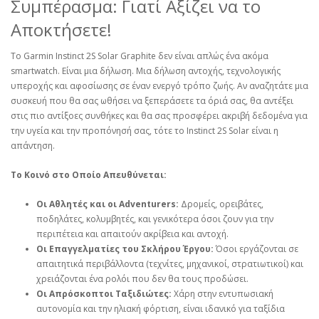
Συμπέρασμα: Γιατί Αξίζει να το
Αποκτήσετε!
Το Garmin Instinct 2S Solar Graphite δεν είναι απλώς ένα ακόμα
smartwatch. Είναι μια δήλωση. Μια δήλωση αντοχής, τεχνολογικής
υπεροχής και αφοσίωσης σε έναν ενεργό τρόπο ζωής. Αν αναζητάτε μια
συσκευή που θα σας ωθήσει να ξεπεράσετε τα όριά σας, θα αντέξει
στις πιο αντίξοες συνθήκες και θα σας προσφέρει ακριβή δεδομένα για
την υγεία και την προπόνησή σας, τότε το Instinct 2S Solar είναι η
απάντηση.
Το Κοινό στο Οποίο Απευθύνεται:
Οι Αθλητές και οι Adventurers:
Δρομείς, ορειβάτες,
ποδηλάτες, κολυμβητές, και γενικότερα όσοι ζουν για την
περιπέτεια και απαιτούν ακρίβεια και αντοχή.
Οι Επαγγελματίες του Σκλήρου Έργου:
Όσοι εργάζονται σε
απαιτητικά περιβάλλοντα (τεχνίτες, μηχανικοί, στρατιωτικοί) και
χρειάζονται ένα ρολόι που δεν θα τους προδώσει.
Οι Απρόσκοπτοι Ταξιδιώτες:
Χάρη στην εντυπωσιακή
αυτονομία και την ηλιακή φόρτιση, είναι ιδανικό για ταξίδια