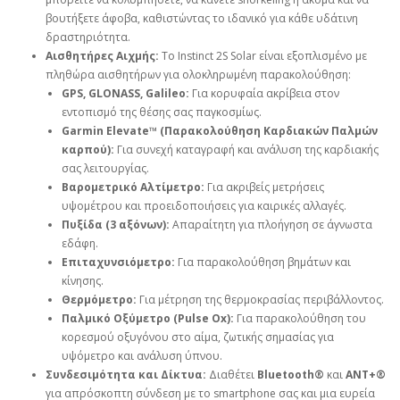
βουτήξετε άφοβα, καθιστώντας το ιδανικό για κάθε υδάτινη
δραστηριότητα.
Αισθητήρες Αιχμής:
Το Instinct 2S Solar είναι εξοπλισμένο με
πληθώρα αισθητήρων για ολοκληρωμένη παρακολούθηση:
GPS, GLONASS, Galileo:
Για κορυφαία ακρίβεια στον
εντοπισμό της θέσης σας παγκοσμίως.
Garmin Elevate™ (Παρακολούθηση Καρδιακών Παλμών
καρπού):
Για συνεχή καταγραφή και ανάλυση της καρδιακής
σας λειτουργίας.
Βαρομετρικό Αλτίμετρο:
Για ακριβείς μετρήσεις
υψομέτρου και προειδοποιήσεις για καιρικές αλλαγές.
Πυξίδα (3 αξόνων):
Απαραίτητη για πλοήγηση σε άγνωστα
εδάφη.
Επιταχυνσιόμετρο:
Για παρακολούθηση βημάτων και
κίνησης.
Θερμόμετρο:
Για μέτρηση της θερμοκρασίας περιβάλλοντος.
Παλμικό Οξύμετρο (Pulse Ox):
Για παρακολούθηση του
κορεσμού οξυγόνου στο αίμα, ζωτικής σημασίας για
υψόμετρο και ανάλυση ύπνου.
Συνδεσιμότητα και Δίκτυα:
Διαθέτει
Bluetooth®
και
ANT+®
για απρόσκοπτη σύνδεση με το smartphone σας και μια ευρεία