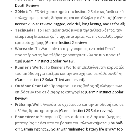
Depth Review
).
ZDNet:
Το ZDNet χαρακτηρίζει το Instinct 2 Solar ως “ανθεκτικό,
πολύχρωμο, μακράς διάρκειας και κατάλληλο για όλους” (
Garmin
Instinct 2 Solar review: Rugged, colorful, long lasting, and fit for all
).
TechRadar:
Το TechRadar αναδεικνύει την ανθεκτικότητα, την
εξαιρετική διάρκεια ζωής της μπαταρίας και την αναβαθμισμένη
εμπειρία χρήσης (
Garmin Instinct 2 review
).
Wareable:
Το Wareable το περιγράφει ως ένα “mini Fenix”,
προσφέροντας ένα πλήθος χαρακτηριστικών σε πιο προσιτή
τιμή (
Garmin Instinct 2 Solar review
).
Runner’s World:
Το Runner’s World επιβεβαιώνει την κορυφαία
του απόδοση για τρέξιμο και την αντοχή του σε κάθε συνθήκη
(
Garmin Instinct 2 Solar: Tried and tested
).
Outdoor Gear Lab:
Προσφέρει μια εις βάθος αξιολόγηση των
επιδόσεών του σε διάφορες κατηγορίες (
Garmin Instinct 2 Solar
Review
).
Fit&amp;Well:
Αναλύει το σχεδιασμό και την απόδοσή του σε
πλήθος δραστηριοτήτων (
Garmin Instinct 2S Solar review
).
PhoneArena:
Υπογραμμίζει την απίστευτη διάρκεια ζωής της
μπαταρίας ως ένα από τα βασικά του πλεονεκτήματα (
The half-
off Garmin Instinct 2S Solar with ‘unlimited’ battery life is WAY too