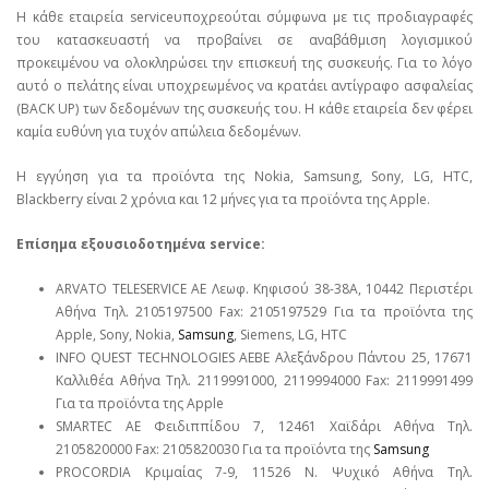
Η κάθε εταιρεία serviceυποχρεούται σύμφωνα με τις προδιαγραφές
του κατασκευαστή να προβαίνει σε αναβάθμιση λογισμικού
προκειμένου να ολοκληρώσει την επισκευή της συσκευής. Για το λόγο
αυτό ο πελάτης είναι υποχρεωμένος να κρατάει αντίγραφο ασφαλείας
(BACK UP) των δεδομένων της συσκευής του. Η κάθε εταιρεία δεν φέρει
καμία ευθύνη για τυχόν απώλεια δεδομένων.
Η εγγύηση για τα προϊόντα της Nokia, Samsung, Sony, LG, HTC,
Blackberry είναι 2 χρόνια και 12 μήνες για τα προϊόντα της Apple.
Επίσημα εξουσιοδοτημένα service:
ARVATO TELESERVICE ΑΕ Λεωφ. Κηφισού 38-38Α, 10442 Περιστέρι
Αθήνα Τηλ. 2105197500 Fax: 2105197529 Για τα προϊόντα της
Apple, Sony, Nokia,
Samsung
, Siemens, LG, HTC
INFO QUEST TECHNOLOGIES ΑΕΒΕ Αλεξάνδρου Πάντου 25, 17671
Καλλιθέα Αθήνα Τηλ. 2119991000, 2119994000 Fax: 2119991499
Για τα προϊόντα της Apple
SMARTEC ΑΕ Φειδιππίδου 7, 12461 Χαϊδάρι Αθήνα Τηλ.
2105820000 Fax: 2105820030 Για τα προϊόντα της
Samsung
PROCORDIA Κριμαίας 7-9, 11526 Ν. Ψυχικό Αθήνα Τηλ.