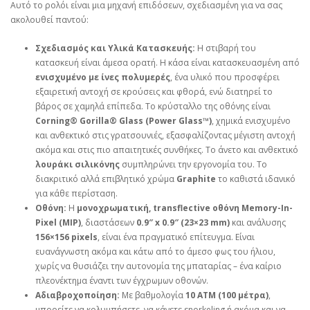
Αυτό το ρολόι είναι μια μηχανή επιδόσεων, σχεδιασμένη για να σας
ακολουθεί παντού:
Σχεδιασμός και Υλικά Κατασκευής:
Η στιβαρή του
κατασκευή είναι άμεσα ορατή. Η κάσα είναι κατασκευασμένη από
ενισχυμένο με ίνες πολυμερές
, ένα υλικό που προσφέρει
εξαιρετική αντοχή σε κρούσεις και φθορά, ενώ διατηρεί το
βάρος σε χαμηλά επίπεδα. Το κρύσταλλο της οθόνης είναι
Corning® Gorilla® Glass (Power Glass™)
, χημικά ενισχυμένο
και ανθεκτικό στις γρατσουνιές, εξασφαλίζοντας μέγιστη αντοχή
ακόμα και στις πιο απαιτητικές συνθήκες. Το άνετο και ανθεκτικό
λουράκι σιλικόνης
συμπληρώνει την εργονομία του. Το
διακριτικό αλλά επιβλητικό χρώμα
Graphite
το καθιστά ιδανικό
για κάθε περίσταση.
Οθόνη:
Η
μονοχρωματική, transflective οθόνη Memory-In-
Pixel (MIP)
, διαστάσεων
0.9″ x 0.9″ (23×23 mm)
και ανάλυσης
156×156 pixels
, είναι ένα πραγματικό επίτευγμα. Είναι
ευανάγνωστη ακόμα και κάτω από το άμεσο φως του ήλιου,
χωρίς να θυσιάζει την αυτονομία της μπαταρίας – ένα καίριο
πλεονέκτημα έναντι των έγχρωμων οθονών.
Αδιαβροχοποίηση:
Με βαθμολογία
10 ATM (100 μέτρα)
,
μπορείτε να κολυμπήσετε, να κάνετε snorkeling ή ακόμα και να