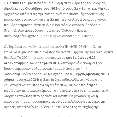
Η
Garmin Ltd.
, μια παγκόσμια δύναμη στον χώρο της τεχνολογίας,
ιδρύθηκε τον
Οκτώβριο του 1989
από τους Gary Burrell και Min Kao.
Αρχικά γνωστή για τις πρωτοποριακές της συσκευές προσωπικής
πλοήγησης στο αυτοκίνητο, η Garmin έχει εξελιχθεί σε έναν γίγαντα
που δραστηριοποιείται σε ένα ευρύ φάσμα αγορών: θαλάσσια
(Marine), εξωτερικές δραστηριότητες (Outdoor), fitness,
αυτοκινητοβιομηχανία (Auto OEM) και αεροπορία (Aviation).
Ως δημόσια εισηγμένη εταιρεία στον NYSE (NYSE: GRMN), η Garmin
επιδεικνύει μια εντυπωσιακή πορεία ανάπτυξης και ισχυρά οικονομικά
θεμέλια. Το 2024, η εταιρεία ανακοίνωσε
έσοδα ύψους 6,29
δισεκατομμυρίων δολαρίων ΗΠΑ
, λειτουργικό εισόδημα 1,59
δισεκατομμυρίων δολαρίων και καθαρό εισόδημα 1,41
δισεκατομμυρίων δολαρίων. Με σχεδόν
22.000 εργαζομένους σε 34
χώρες
(στοιχεία 2024), η Garmin έχει καθιερωθεί ως ηγέτης στην
καινοτομία και την παραγωγή αξιόπιστων, υψηλής ποιότητας
προϊόντων, με ιδιαίτερη έμφαση στην ανάπτυξη των smartwatches. Η
διαρκής επένδυση στην έρευνα και ανάπτυξη (R&amp;D) και η
ικανότητά της να προσαρμόζεται στις μεταβαλλόμενες ανάγκες της
αγοράς, αποτελούν τους βασικούς πυλώνες της επιτυχίας της.