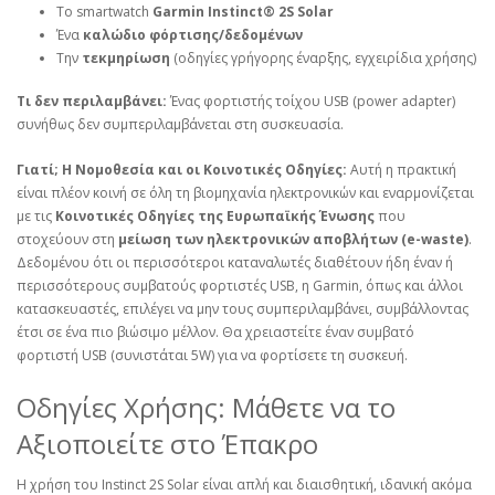
Το smartwatch
Garmin Instinct® 2S Solar
Ένα
καλώδιο φόρτισης/δεδομένων
Την
τεκμηρίωση
(οδηγίες γρήγορης έναρξης, εγχειρίδια χρήσης)
Τι δεν περιλαμβάνει:
Ένας φορτιστής τοίχου USB (power adapter)
συνήθως δεν συμπεριλαμβάνεται στη συσκευασία.
Γιατί; Η Νομοθεσία και οι Κοινοτικές Οδηγίες:
Αυτή η πρακτική
είναι πλέον κοινή σε όλη τη βιομηχανία ηλεκτρονικών και εναρμονίζεται
με τις
Κοινοτικές Οδηγίες της Ευρωπαϊκής Ένωσης
που
στοχεύουν στη
μείωση των ηλεκτρονικών αποβλήτων (e-waste)
.
Δεδομένου ότι οι περισσότεροι καταναλωτές διαθέτουν ήδη έναν ή
περισσότερους συμβατούς φορτιστές USB, η Garmin, όπως και άλλοι
κατασκευαστές, επιλέγει να μην τους συμπεριλαμβάνει, συμβάλλοντας
έτσι σε ένα πιο βιώσιμο μέλλον. Θα χρειαστείτε έναν συμβατό
φορτιστή USB (συνιστάται 5W) για να φορτίσετε τη συσκευή.
Οδηγίες Χρήσης: Μάθετε να το
Αξιοποιείτε στο Έπακρο
Η χρήση του Instinct 2S Solar είναι απλή και διαισθητική, ιδανική ακόμα