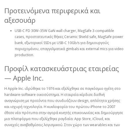
Προτεινόμενα περιφερικά και
αξεσουάρ
USB‑C PD 30W–35W GaN wall charger, MagSafe 3 compatible
cases, προστατευτικές θήκες Ceramic Shield safe, MagSafe power
bank, εξωτερικοί SSDs με USB‑C 10Gb/s για δημιουργούς
περιεχομένου, επαγγελματικά gimbals και external mics για video
production.
Προφίλ κατασκευάστριας εταιρείας
— Apple Inc.
Η Apple Inc. ιδρύθηκε το 1976 και εξελίχθηκε σε παγκόσμιο ηγέτη στο
hardware‑software οικοσύστημα. Η εταιρεία κέρδισε διεθνή
αναγνώριση με προϊόντα που συνδυάζουν design, απλότητα χρήσης
και ισχυρή τεχνολογία. Η κυκλοφορία του πρώτου iPhone το 2007
έθεσε νέα πρότυπα στην αγορά κινητής επικοινωνίας και δημιούργησε
μια πλατφόρμα που εξελίχθηκε ραγδαία: App Store, iCloud, και
συνεχείς αναβαθμίσεις λογισμικού. Στον χώρο των wearables και των