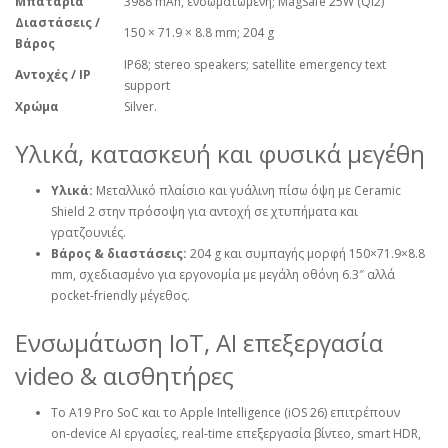
Μπαταρία
3988 mAh, ενσωματωμένη; MagSafe 25W (Qi2)
Διαστάσεις /
150 × 71.9 × 8.8 mm; 204 g
Βάρος
IP68; stereo speakers; satellite emergency text
Αντοχές / IP
support
Χρώμα
Silver.
Υλικά, κατασκευή και φυσικά μεγέθη
Υλικά:
Μεταλλικό πλαίσιο και γυάλινη πίσω όψη με Ceramic
Shield 2 στην πρόσοψη για αντοχή σε χτυπήματα και
γρατζουνιές.
Βάρος & διαστάσεις:
204 g και συμπαγής μορφή 150×71.9×8.8
mm, σχεδιασμένο για εργονομία με μεγάλη οθόνη 6.3″ αλλά
pocket‑friendly μέγεθος.
Ενσωμάτωση IoT, AI επεξεργασία
video & αισθητήρες
Το A19 Pro SoC και το Apple Intelligence (iOS 26) επιτρέπουν
on‑device AI εργασίες, real‑time επεξεργασία βίντεο, smart HDR,