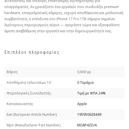
accessories), και επιλογές επεκτάσιμης εξυπηρέτησης για
επαγγελματίες. Αν χρειάζεστε ένα εργαλείο που συνδυάζει premium
hardware, επαγγελματικές κάμερες, ισχυρή αποθήκευση και μελλοντική
συμβατότητα, η επένδυση στο iPhone 17 Pro 1TB σήμερα σημαίνει
λιγότερους περιορισμούς αύριο — αγοράστε τώρα και εξασφαλίστε
άμεση αναβάθμιση στην εργασία και στην δημιουργικότητά σας.
Επιπλέον πληροφορίες
Βάρος
0,600 γρ.
Απoθέματα τελευταίων 10΄
0 Τεμάχια
Φορολογικός Συντελεστής
Τιμή με ΦΠΑ 24%
Κατασκευαστής
Apple
Εan (European Article Number)
195950628449
Mpn (Manufacturer Part Number)
MG8P4ZD/A