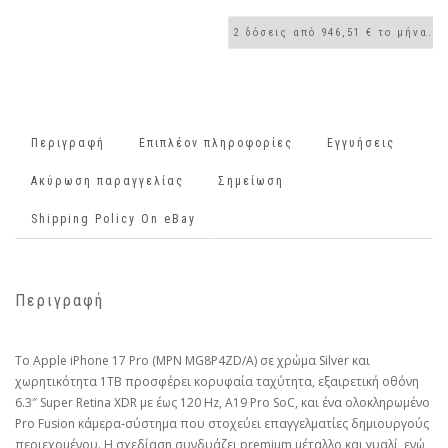
Περιγραφή
Επιπλέον πληροφορίες
Εγγυήσεις
Ακύρωση παραγγελίας
Σημείωση
Shipping Policy On eBay
Περιγραφή
Το Apple iPhone 17 Pro (MPN MG8P4ZD/A) σε χρώμα Silver και
χωρητικότητα 1TB προσφέρει κορυφαία ταχύτητα, εξαιρετική οθόνη
6.3″ Super Retina XDR με έως 120 Hz, A19 Pro SoC, και ένα ολοκληρωμένο
Pro Fusion κάμερα‑σύστημα που στοχεύει επαγγελματίες δημιουργούς
περιεχομένου. Η σχεδίαση συνδυάζει premium μέταλλο και γυαλί, ενώ