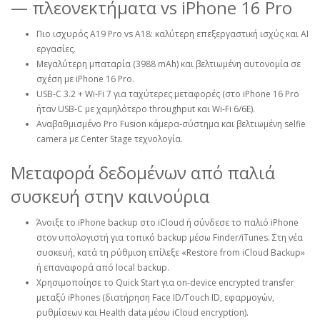
— πλεονεκτήματα vs iPhone 16 Pro
Πιο ισχυρός A19 Pro vs A18: καλύτερη επεξεργαστική ισχύς και AI
εργασίες.
Μεγαλύτερη μπαταρία (3988 mAh) και βελτιωμένη αυτονομία σε
σχέση με iPhone 16 Pro.
USB‑C 3.2 + Wi‑Fi 7 για ταχύτερες μεταφορές (στο iPhone 16 Pro
ήταν USB‑C με χαμηλότερο throughput και Wi‑Fi 6/6E).
Αναβαθμισμένο Pro Fusion κάμερα‑σύστημα και βελτιωμένη selfie
camera με Center Stage τεχνολογία.
Μεταφορά δεδομένων από παλιά
συσκευή στην καινούρια
Άνοιξε το iPhone backup στο iCloud ή σύνδεσε το παλιό iPhone
στον υπολογιστή για τοπικό backup μέσω Finder/iTunes. Στη νέα
συσκευή, κατά τη ρύθμιση επίλεξε «Restore from iCloud Backup»
ή επαναφορά από local backup.
Χρησιμοποίησε το Quick Start για on‑device encrypted transfer
μεταξύ iPhones (διατήρηση Face ID/Touch ID, εφαρμογών,
ρυθμίσεων και Health data μέσω iCloud encryption).