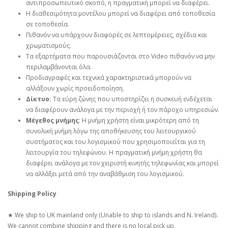
αντιπροσωπευτικό σκοπό, η πραγματική μπορεί να διαφέρει.
Η διαθεσιμότητα μοντέλου μπορεί να διαφέρει από τοποθεσία
σε τοποθεσία.
Πιθανόν να υπάρχουν διαφορές σε λεπτομέρειες, σχέδια και
χρωματισμούς.
Τα εξαρτήματα που παρουσιάζονται στο Video πιθανόν να μην
περιλαμβάνονται όλα.
Προδιαγραφές και τεχνικά χαρακτηριστικά μπορούν να
αλλάξουν χωρίς προειδοποίηση.
Δίκτυο:
Τα εύρη ζώνης που υποστηρίζει η συσκευή ενδέχεται
να διαφέρουν ανάλογα με την περιοχή ή τον πάροχο υπηρεσιών.
Μέγεθος μνήμης
: Η μνήμη χρήστη είναι μικρότερη από τη
συνολική μνήμη λόγω της αποθήκευσης του λειτουργικού
συστήματος και του λογισμικού που χρησιμοποιείται για τη
λειτουργία του τηλεφώνου. Η πραγματική μνήμη χρήστη θα
διαφέρει ανάλογα με τον χειριστή κινητής τηλεφωνίας και μπορεί
να αλλάξει μετά από την αναβάθμιση του λογισμικού.
Shipping Policy
★ We ship to UK mainland only (Unable to ship to islands and N. Ireland).
We cannot combine shipping and there is no local pick up.