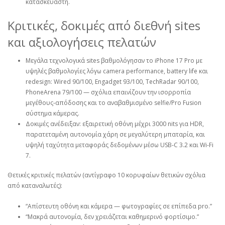
κατασκευαστή.
Κριτικές, δοκιμές από διεθνή sites
και αξιολογήσεις πελατών
Μεγάλα τεχνολογικά sites βαθμολόγησαν το iPhone 17 Pro με
υψηλές βαθμολογίες λόγω camera performance, battery life και
redesign: Wired 90/100, Engadget 93/100, TechRadar 90/100,
PhoneArena 79/100 — σχόλια επαινίζουν την ισορροπία
μεγέθους‑απόδοσης και το αναβαθμισμένο selfie/Pro Fusion
σύστημα κάμερας.
Δοκιμές ανέδειξαν: εξαιρετική οθόνη μέχρι 3000 nits για HDR,
παρατεταμένη αυτονομία χάρη σε μεγαλύτερη μπαταρία, και
υψηλή ταχύτητα μεταφοράς δεδομένων μέσω USB‑C 3.2 και Wi‑Fi
7.
Θετικές κριτικές πελατών (αντίγραφο 10 κορυφαίων θετικών σχόλια
από καταναλωτές):
“Απίστευτη οθόνη και κάμερα — φωτογραφίες σε επίπεδα pro.”
“Μακρά αυτονομία, δεν χρειάζεται καθημερινό φορτίσιμο.”