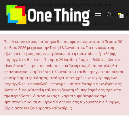
Αρχική σελίδα
/
Κατάστημα
/
Τεχνολογία
/
Κινητή
Τηλεφωνία
/
Κινητά Τηλέφωνα
/
Apple Smartphones
/ Apple iPhone
Εναλλαγή
0
πλοήγησης
17 Pro 5G 1TB (12GB Ram) Nano-SIM +eSIM Silver EU
Το ηλεκτρονικό μας κατάστημα θα παραμείνει κλειστό, από Πέμπτη 30
Ιουλίου 2026 μέχρι και την Τρίτη 18 Αυγούστου. Για την καλύτερη
εξυπηρέτησή σας, σας ενημερώνουμε ότι η τελευταία ημέρα λήψης
παραγγελιών θα είναι η Τετάρτη 29 Ιουλίου, έως τις 15:00 μ.μ., ώστε να
είναι δυνατή η προετοιμασία και η εκτέλεσή τους.Οι αποστολές θα
επανεκκινήσουν τη Τετάρτη 19 Αυγούστου και θα πραγματοποιούνται
με σειρά προτεραιότητας, ανάλογα με τον χρόνο καταχώρισης των
παραγγελιών. Παρακαλούμε προγραμματίστε έγκαιρα τις ανάγκες σας,
ώστε να διασφαλιστεί η καλύτερη δυνατή εξυπηρέτησή σας πριν από
την περίοδο των διακοπών.Σας ευχαριστούμε θερμά για την
εμπιστοσύνη και τη συνεργασία σας και σας ευχόμαστε ένα όμορφο,
ξέγνοιαστο και ξεκούραστο καλοκαίρι. :)