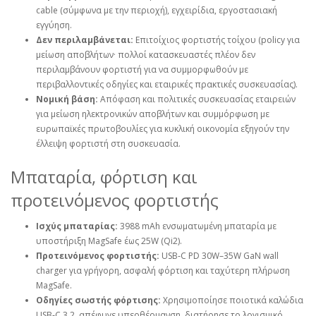
cable (σύμφωνα με την περιοχή), εγχειρίδια, εργοστασιακή
εγγύηση.
Δεν περιλαμβάνεται:
Επιτοίχιος φορτιστής τοίχου (policy για
μείωση αποβλήτων· πολλοί κατασκευαστές πλέον δεν
περιλαμβάνουν φορτιστή για να συμμορφωθούν με
περιβαλλοντικές οδηγίες και εταιρικές πρακτικές συσκευασίας).
Νομική βάση:
Απόφαση και πολιτικές συσκευασίας εταιρειών
για μείωση ηλεκτρονικών αποβλήτων και συμμόρφωση με
ευρωπαϊκές πρωτοβουλίες για κυκλική οικονομία εξηγούν την
έλλειψη φορτιστή στη συσκευασία.
Μπαταρία, φόρτιση και
προτεινόμενος φορτιστής
Ισχύς μπαταρίας:
3988 mAh ενσωματωμένη μπαταρία με
υποστήριξη MagSafe έως 25W (Qi2).
Προτεινόμενος φορτιστής:
USB‑C PD 30W–35W GaN wall
charger για γρήγορη, ασφαλή φόρτιση και ταχύτερη πλήρωση
MagSafe.
Οδηγίες σωστής φόρτισης:
Χρησιμοποίησε ποιοτικά καλώδια
USB‑C 3.2, απέφυγε υπερθέρμανση, διατήρησε το λογισμικό