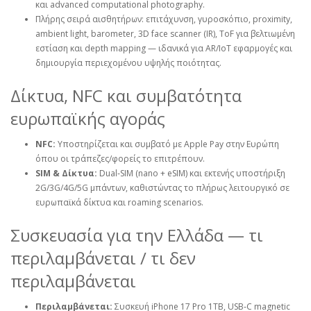
και advanced computational photography.
Πλήρης σειρά αισθητήρων: επιτάχυνση, γυροσκόπιο, proximity,
ambient light, barometer, 3D face scanner (IR), ToF για βελτιωμένη
εστίαση και depth mapping — ιδανικά για AR/IoT εφαρμογές και
δημιουργία περιεχομένου υψηλής ποιότητας.
Δίκτυα, NFC και συμβατότητα
ευρωπαϊκής αγοράς
NFC:
Υποστηρίζεται και συμβατό με Apple Pay στην Ευρώπη
όπου οι τράπεζες/φορείς το επιτρέπουν.
SIM & Δίκτυα:
Dual‑SIM (nano + eSIM) και εκτενής υποστήριξη
2G/3G/4G/5G μπάντων, καθιστώντας το πλήρως λειτουργικό σε
ευρωπαϊκά δίκτυα και roaming scenarios.
Συσκευασία για την Ελλάδα — τι
περιλαμβάνεται / τι δεν
περιλαμβάνεται
Περιλαμβάνεται:
Συσκευή iPhone 17 Pro 1TB, USB‑C magnetic