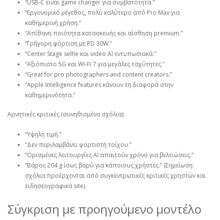
“USB‑C είναι game changer για συμβατότητα.”
“Εργονομικό μέγεθος, πολύ καλύτερο από Pro Max για
καθημερινή χρήση.”
“Απίθανη ποιότητα κατασκευής και αίσθηση premium.”
“Γρήγορη φόρτιση με PD 30W.”
“Center Stage selfie και video AI εντυπωσιακά.”
“Αξιόπιστο 5G και Wi‑Fi 7 για μεγάλες ταχύτητες.”
“Great for pro photographers and content creators.”
“Apple Intelligence features κάνουν τη διαφορά στην
καθημερινότητα.”
Αρνητικές κριτικές (συνηθισμένα σχόλια):
“Υψηλή τιμή.”
“Δεν περιλαμβάνει φορτιστή τοίχου.”
“Ορισμένες λειτουργίες AI απαιτούν χρόνο για βελτιώσεις.”
“Βάρος 204 g ίσως βαρύ για κάποιους χρήστες.” (Σημείωση:
σχόλια προέρχονται από συγκεντρωτικές κριτικές χρηστών και
ειδησεογραφικά site).
Σύγκριση με προηγούμενο μοντέλο