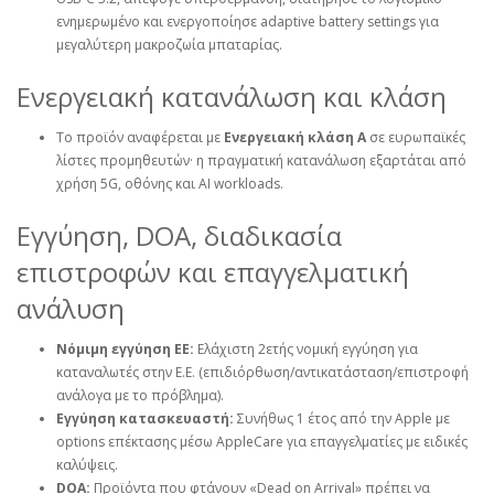
ενημερωμένο και ενεργοποίησε adaptive battery settings για
μεγαλύτερη μακροζωία μπαταρίας.
Ενεργειακή κατανάλωση και κλάση
Το προϊόν αναφέρεται με
Ενεργειακή κλάση A
σε ευρωπαϊκές
λίστες προμηθευτών· η πραγματική κατανάλωση εξαρτάται από
χρήση 5G, οθόνης και AI workloads.
Εγγύηση, DOA, διαδικασία
επιστροφών και επαγγελματική
ανάλυση
Νόμιμη εγγύηση ΕΕ:
Ελάχιστη 2ετής νομική εγγύηση για
καταναλωτές στην Ε.Ε. (επιδιόρθωση/αντικατάσταση/επιστροφή
ανάλογα με το πρόβλημα).
Εγγύηση κατασκευαστή:
Συνήθως 1 έτος από την Apple με
options επέκτασης μέσω AppleCare για επαγγελματίες με ειδικές
καλύψεις.
DOA:
Προϊόντα που φτάνουν «Dead on Arrival» πρέπει να