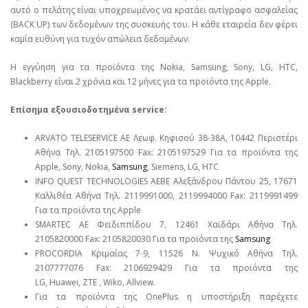
αυτό ο πελάτης είναι υποχρεωμένος να κρατάει αντίγραφο ασφαλείας
(BACK UP) των δεδομένων της συσκευής του. Η κάθε εταιρεία δεν φέρει
καμία ευθύνη για τυχόν απώλεια δεδομένων.
Η εγγύηση για τα προϊόντα της Nokia, Samsung, Sony, LG, HTC,
Blackberry είναι 2 χρόνια και 12 μήνες για τα προϊόντα της Apple.
Επίσημα εξουσιοδοτημένα service:
ARVATO TELESERVICE ΑΕ Λεωφ. Κηφισού 38-38Α, 10442 Περιστέρι
Αθήνα Τηλ. 2105197500 Fax: 2105197529 Για τα προϊόντα της
Apple, Sony, Nokia,
Samsung
, Siemens, LG, HTC
INFO QUEST TECHNOLOGIES ΑΕΒΕ Αλεξάνδρου Πάντου 25, 17671
Καλλιθέα Αθήνα Τηλ. 2119991000, 2119994000 Fax: 2119991499
Για τα προϊόντα της Apple
SMARTEC ΑΕ Φειδιππίδου 7, 12461 Χαϊδάρι Αθήνα Τηλ.
2105820000 Fax: 2105820030 Για τα προϊόντα της
Samsung
PROCORDIA Κριμαίας 7-9, 11526 Ν. Ψυχικό Αθήνα Τηλ.
2107777076 Fax: 2106929429 Για τα προϊόντα της
LG, Huawei, ΖΤΕ , Wiko, Allview.
Για τα προϊόντα της OnePlus η υποστήριξη παρέχετε