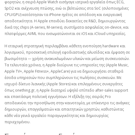
φορητών, η σειρά Apple Watch εισήγαγε ιατρικά εργαλεία όπως ECG,
SpO2 και ανίχνευση πτώσης, ενώ οι βελτιώσεις στα SoC (σιλοποιημένες
CPU/GPU) κατέστησαν τα iPhone ηγέτες σε απόδοση και ενεργειακή
αποδοτικότητα. Η Apple επενδύει δεκαετίες σε R&D, δημιουργώντας
δικά της chips (A‑series, M‑series), συστήματα ασφαλείας on‑device, και
πλατφόρμες AI/ML που ενσωματώνονται σε iOS και iCloud υπηρεσίες.
Η εταιρική στρατηγική περιλαμβάνει κάθετη ενοποίηση hardware και
λογισμικού, προσεκτική επιλογή εφοδιαστικής αλυσίδας και έμφαση σε
βιωσιμότητα — χρήση ανακυκλωμένων υλικών και μείωση συσκευασιών.
Τα τελευταία χρόνια, η Apple διεύρυνε τις υπηρεσίες της (Apple Music,
Apple TV+, Apple Fitness+, AppleCare) για να δημιουργήσει σταθερά
έσοδα υπηρεσιών που συμπληρώνουν τις πωλήσεις συσκευών. Με
ισχυρό δίκτυο λιανικής (Apple Stores) και επιλεγμένους συνεργάτες
όπως onething.gr, η Apple διατηρεί υψηλό επίπεδο after‑sales support
και επεκτάσιμη πολιτική εγγυήσεων. Η εξέλιξη της σειράς Pro
αποδεικνύει την προσήλωση στην καινοτομία, με επίκεντρο τις ανάγκες
δημιουργών, επαγγελματιών και απαιτητικών χρηστών, καθιστώντας
κάθε νέα γενιά εργαλείο παραγωγικότητας και δημιουργίας
περιεχομένου.