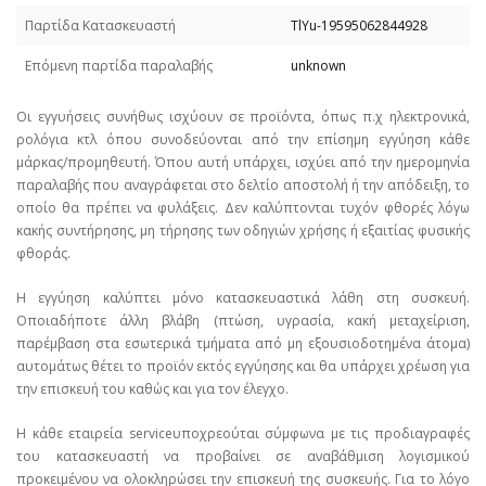
Παρτίδα Κατασκευαστή
TlYu-19595062844928
Επόμενη παρτίδα παραλαβής
unknown
Οι εγγυήσεις συνήθως ισχύουν σε προϊόντα, όπως π.χ ηλεκτρονικά,
ρολόγια κτλ όπου συνοδεύονται από την επίσημη εγγύηση κάθε
μάρκας/προμηθευτή. Όπου αυτή υπάρχει, ισχύει από την ημερομηνία
παραλαβής που αναγράφεται στο δελτίο αποστολή ή την απόδειξη, το
οποίο θα πρέπει να φυλάξεις. Δεν καλύπτονται τυχόν φθορές λόγω
κακής συντήρησης, μη τήρησης των οδηγιών χρήσης ή εξαιτίας φυσικής
φθοράς.
Η εγγύηση καλύπτει μόνο κατασκευαστικά λάθη στη συσκευή.
Οποιαδήποτε άλλη βλάβη (πτώση, υγρασία, κακή μεταχείριση,
παρέμβαση στα εσωτερικά τμήματα από μη εξουσιοδοτημένα άτομα)
αυτομάτως θέτει το προϊόν εκτός εγγύησης και θα υπάρχει χρέωση για
την επισκευή του καθώς και για τον έλεγχο.
Η κάθε εταιρεία serviceυποχρεούται σύμφωνα με τις προδιαγραφές
του κατασκευαστή να προβαίνει σε αναβάθμιση λογισμικού
προκειμένου να ολοκληρώσει την επισκευή της συσκευής. Για το λόγο