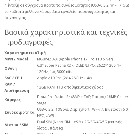
η ένταξη σε σύγχρονα πρότυπα συνδεσιμότητας (USB‑C 3.2, Wi‑Fi 7, 5G)
το καθιστά μελλοντικά συμβατό εργαλείο παραγωγικότητας και
ψυχαγωγίας.
Βασικά χαρακτηριστικά και τεχνικές
προδιαγραφές
Χαρακτηριστικό
Τιμή
MPN / Model
MG8P4ZD/A (Apple iPhone 17 Pro 1TB Silver)
6.3″ Super Retina XDR, OLED/LTPO, 2622×1206, 1–
Οθόνη
120Hz, έως 3000 nits
SoC / CPU
Apple A19 Pro (2x 4.26GHz + 4x)
RAM /
12GB RAM; 1TB αποθηκευτικός χώρος
Αποθήκευση
Πίσω: Pro Fusion 3×48MP + ToF; Εμπρός: 18MP Center
Κάμερες
Stage
USB‑C 3.2 (10Gb/s, DisplayPort), Wi‑Fi 7, Bluetooth 6.0,
Συνδεσιμότητα
NFC, UWB
Dual‑SIM (Nano‑SIM + eSIM), 2G/3G/4G/5G (εκτενής
Δίκτυα / SIM
λίστα μπάντες)