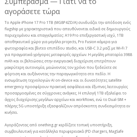
Συμπέρασμα — Γιατί να το
αγοράσετε τώρα
Το Apple iPhone 17 Pro 1TB (MG8P4ZD/A) συνδυάζει την απόδοση ενός
flagship με χαρακτηριστικά που απευθύνονται ειδικά σε δημιουργούς
περιεχομένου και επαγγελματίες: A19 Pro επεξεργαστική ισχύ, 1TB
αποθηκευτικό χώρο για μεγάλα projects, Pro Fusion κάμερα για
φωτογραφία και βίντεο επιπέδου studio, και USB‑C 3.2 μαζί με Wi‑Fi 7
για πραγματικά γρήγορες μεταφορές αρχείων. Η μεγάλη μπαταρία 3988
mAh και οι βελτιώσεις στην ενεργειακή διαχείριση επιτρέπουν
μακρύτερη αυτονομία, μειώνοντας τον χρόνο που ξοδεύετε σε
φόρτιση και αυξάνοντας την παραγωγικότητα στο πεδίο. H
ενσωμάτωση τεχνολογιών AI on‑device και οι δυνατότητες satellite
emergency προσφέρουν πρακτική ασφάλεια και έξυπνες λειτουργίες
προσαρμοσμένες σε σύγχρονες ανάγκες. Η επιλογή 1TB εξαλείφει το
άγχος διαχείρισης μεγάλων αρχείων και workflows, ενώ το Dual‑SIM +
πλήρης 5G υποστήριξη εξασφαλίζουν απρόσκοπτη συνδεσιμότητα εν
κινήσει.
Αγοράζοντας από onething.gr κερδίζετε τοπική υποστήριξη,
συμβουλευτική για κατάλληλα περιφερειακά (PD chargers, MagSafe