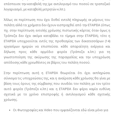
επέσπευσε την καταβολή της (με αντιλογισμό του ποσού σε τραπεζικό
λογαριασμό, με καταβολή μετρητών κ.λπ.).
Άλλως σε περίπτωση που έχει δοθεί εντολή πληρωμής εκ μέρους του
πελάτη αλλά τα χρήματα δεν έχουν εισπραχθεί από την ΕΤΑΙΡΕΙΑ (όπως
πχ. στην περίπτωση εντολής χρέωσης πιστωτικής κάρτας όταν όμως η
Τράπεζα δεν έχει ακόμα καταβάλει το τίμημα στην ΕΤΑΙΡΕΙΑ), τότε η
ΕΤΑΙΡΕΙΑ υποχρεούται εντός της προθεσμίας των δεκατεσσάρων (14)
εργασίμων ημερών να επισπεύσει κάθε απαραίτητη ενέργεια και
δήλωση προς κάθε αρμόδιο φορέα (Τράπεζα κ.λπ.) για τη
γνωστοποίηση της ακύρωσης της παραγγελίας και την υποχρέωση
απόδοσης κάθε χρεωθέντος σε βάρος του πελάτη ποσού.
Στην περίπτωση αυτή η ΕΤΑΙΡΕΙΑ θεωρείται ότι έχει εκπληρώσει
σύννομα τις υποχρεώσεις της, και η αναίρεση κάθε χρέωσης θα γίνει με
βάση τους όρους της σύμβασης που συνδέει τον πελάτη με τον τρίτο
αυτό φορέα (Τράπεζα κ.λπ.) και η ΕΤΑΙΡΕΙΑ δεν φέρει καμία ευθύνη
σχετικά με το χρόνο επιστροφής ή αντιλογισμού κάθε σχετικής
χρέωσης.
Οι Φωτογραφίες και Video που εμφανίζονται εδώ είναι μόνο για