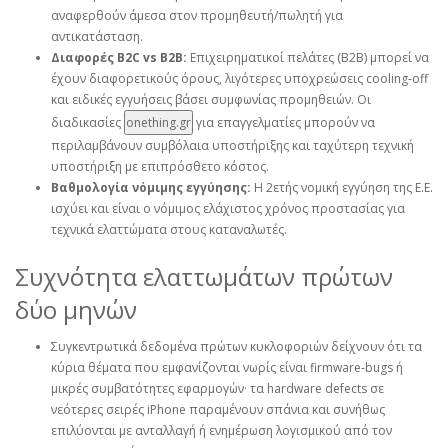
αναφερθούν άμεσα στον προμηθευτή/πωλητή για
αντικατάσταση.
Διαφορές B2C vs B2B:
Επιχειρηματικοί πελάτες (B2B) μπορεί να
έχουν διαφορετικούς όρους, λιγότερες υποχρεώσεις cooling‑off
και ειδικές εγγυήσεις βάσει συμφωνίας προμηθειών. Οι
διαδικασίες
onething.gr
για επαγγελματίες μπορούν να
περιλαμβάνουν συμβόλαια υποστήριξης και ταχύτερη τεχνική
υποστήριξη με επιπρόσθετο κόστος.
Βαθμολογία νόμιμης εγγύησης:
Η 2ετής νομική εγγύηση της Ε.Ε.
ισχύει και είναι ο νόμιμος ελάχιστος χρόνος προστασίας για
τεχνικά ελαττώματα στους καταναλωτές.
Συχνότητα ελαττωμάτων πρώτων
δύο μηνών
Συγκεντρωτικά δεδομένα πρώτων κυκλοφοριών δείχνουν ότι τα
κύρια θέματα που εμφανίζονται νωρίς είναι firmware‑bugs ή
μικρές συμβατότητες εφαρμογών· τα hardware defects σε
νεότερες σειρές iPhone παραμένουν σπάνια και συνήθως
επιλύονται με ανταλλαγή ή ενημέρωση λογισμικού από τον