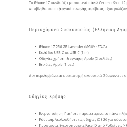
Το iPhone 17 συνδυάζει μπροστινό πάνελ Ceramic Shield 2
υποβληθεί σε επεξεργασία υψηλής ακρίβειας, εξασφαλίζοντ
Περιεχόμενα Συσκευασίας (Ελληνική Αγο
iPhone 17 256 GB Lavender (MG6M4ZD/A)
Καλώδιο USB-C σε USB-C (1 m)
Οδηγίες χρήστη & εγγύηση Apple (2 σελίδες)
Ετικέτες Apple (1 σετ)
Δεν περιλαμβάνεται φορτιστής ή ακουστικά. Σύμφωνα με οδ
Οδηγίες Χρήσης
Ενεργοποίηση: Πατήστε παρατεταμένα το πάνω πλήκτ
Ρύθμιση: Ακολουθήστε τις οδηγίες iOS 26 για σύνδεσ
Προστασία: Ενεργοποιήστε Face ID από Ρυθμίσεις > F