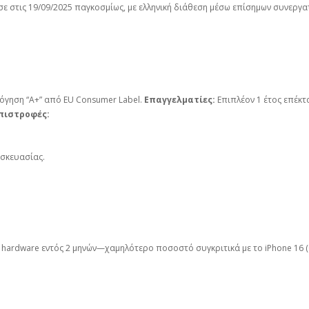
σε στις 19/09/2025 παγκοσμίως, με ελληνική διάθεση μέσω επίσημων συνεργ
λόγηση “Α+” από EU Consumer Label.
Επαγγελματίες:
Επιπλέον 1 έτος επέκτ
πιστροφές:
υσκευασίας.
 hardware εντός 2 μηνών—χαμηλότερο ποσοστό συγκριτικά με το iPhone 16 (