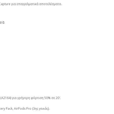
Capture για επαγγελματικά αποτελέσματα.
τυα
(A2164) για γρήγορη φόρτιση 50% σε 20′.
ry Pack, AirPods Pro (3ης γενιάς).