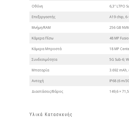
Οθόνη
6,3″ LTPO S
Επεξεργαστής
A19 chip, 
Μνήμη/RAM
256 GB NVM
Κάμερα Πίσω
48 MP Fusion
Κάμερα Μπροστά
18 MP Center
Συνδεσιμότητα
5G Sub-6; Wi
Μπαταρία
3.692 mAh, 
Αντοχή
IP68 (6 m/30
Διαστάσεις/Βάρος
149,6 × 71,
Υλικά Κατασκευής