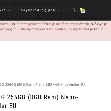
B Ram) Nano-SIM +eSIM Lavender EU
νία
Ο Λογαριασμός μου
0
σας, σας ενημερώνουμε ότι η τελευταία ημέρα λήψης παραγγελιών θα είναι
 Αυγούστου και θα πραγματοποιούνται με σειρά προτεραιότητας, ανάλογα με
τησή σας πριν από την περίοδο των διακοπών.Σας ευχαριστούμε θερμά
7 5G 256GB (8GB Ram) Nano-SIM +eSIM Lavender EU
 5G 256GB (8GB Ram) Nano-
der EU