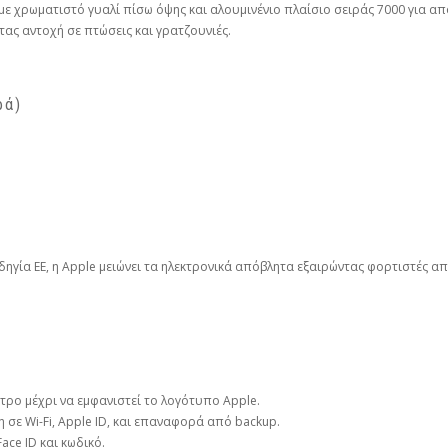
 με χρωματιστό γυαλί πίσω όψης και αλουμινένιο πλαίσιο σειράς 7000 για α
ας αντοχή σε πτώσεις και γρατζουνιές.
ρά)
ηγία ΕΕ, η Apple μειώνει τα ηλεκτρονικά απόβλητα εξαιρώντας φορτιστές α
ρο μέχρι να εμφανιστεί το λογότυπο Apple.
η σε Wi-Fi, Apple ID, και επαναφορά από backup.
ace ID και κωδικό.