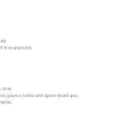
40)
25 W σε φορτιστή.
≥ 30 W.
ούς χώρους ή κάτω από άμεσο ηλιακό φως.
ταρίας.