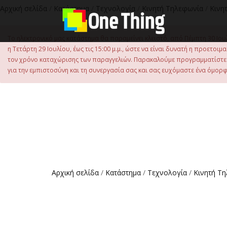
στο
Αρχική σελίδα
/
Κατάστημα
/
Τεχνολογία
/
Κινητή Τηλεφωνία
/
Κινη
περιεχόμενο
Το ηλεκτρονικό μας κατάστημα θα παραμείνει κλειστό, από Πέμπτη 30 Ιου
η Τετάρτη 29 Ιουλίου, έως τις 15:00 μ.μ., ώστε να είναι δυνατή η προετ
τον χρόνο καταχώρισης των παραγγελιών. Παρακαλούμε προγραμματίστε έ
για την εμπιστοσύνη και τη συνεργασία σας και σας ευχόμαστε ένα όμορφο
Αρχική σελίδα
/
Κατάστημα
/
Τεχνολογία
/
Κινητή Τ