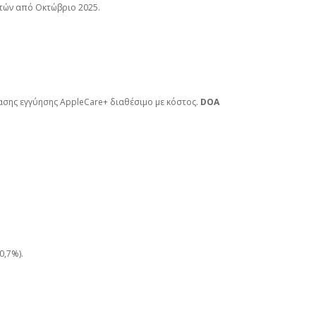
ατών από Οκτώβριο 2025.
ασης εγγύησης AppleCare+ διαθέσιμο με κόστος.
DOA
0,7%).