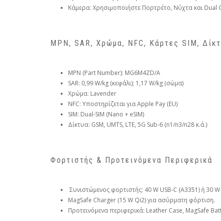
Κάμερα: Χρησιμοποιήστε Πορτρέτο, Νύχτα και Dual 
MPN, SAR, Χρώμα, NFC, Κάρτες SIM, Δίκ
MPN (Part Number): MG6M4ZD/A
SAR: 0,99 W/kg (κεφάλι); 1,17 W/kg (σώμα)
Χρώμα: Lavender
NFC: Υποστηρίζεται για Apple Pay (EU)
SIM: Dual-SIM (Nano + eSIM)
Δίκτυα: GSM, UMTS, LTE, 5G Sub-6 (n1/n3/n28 κ.ά.)
Φορτιστής & Προτεινόμενα Περιφερικά
Συνιστώμενος φορτιστής: 40 W USB-C (A3351) ή 30 W 
MagSafe Charger (15 W Qi2) για ασύρματη φόρτιση.
Προτεινόμενα περιφερικά: Leather Case, MagSafe Batte