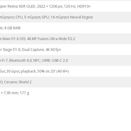
uper Retina XDR OLED, 2622 × 1206 px, 120 Hz, HDR10+
6-πύρηνος CPU, 5-πύρηνη GPU, 16-πύρηνο Neural Engine
e; 8 GB RAM
 Main f/1.6 OIS; 48 MP Fusion Ultra Wide f/2.2
 Stage f/1.9, Dual Capture, 4K 60 fps
-Fi 7; Bluetooth 6.0; NFC; UWB; USB-C 2.0
έως 30 ώρες playback, 50% σε 20′ (40 W+)
′); Ceramic Shield 2
5 × 7,95 mm; 177 g