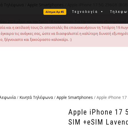
τά Τηλέφωνα
/
Apple Smartphones
/ Apple iPhone 17 5G 256GB (8G
Τεχνολογία
Τηλεφω
λίου 2026 μέχρι και την Τρίτη 18 Αυγούστου. Για την καλύτερη εξυπηρέτησή 
οιμασία και η εκτέλεσή τους.Οι αποστολές θα επανεκκινήσουν τη Τετάρτη 19
γκαιρα τις ανάγκες σας, ώστε να διασφαλιστεί η καλύτερη δυνατή εξυπηρέ
, ξέγνοιαστο και ξεκούραστο καλοκαίρι. :)
ηλεφωνία
/
Κινητά Τηλέφωνα
/
Apple Smartphones
/ Apple iPhone 1
Apple iPhone 17
SIM +eSIM Laven