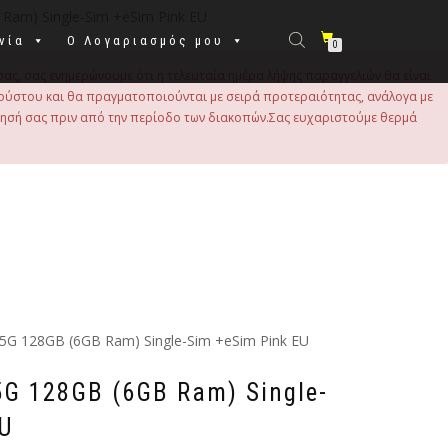
 Ram) Single-Sim +eSim Pink EU
νία
Ο Λογαριασμός μου
0
σας, σας ενημερώνουμε ότι η τελευταία ημέρα λήψης παραγγελιών θα είναι
 Αυγούστου και θα πραγματοποιούνται με σειρά προτεραιότητας, ανάλογα με
τησή σας πριν από την περίοδο των διακοπών.Σας ευχαριστούμε θερμά
 5G 128GB (6GB Ram) Single-Sim +eSim Pink EU
5G 128GB (6GB Ram) Single-
EU