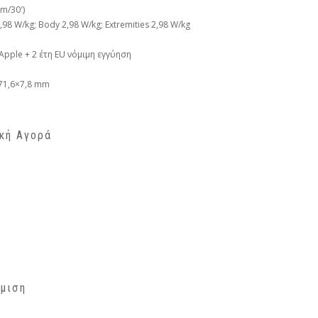
 m/30′)
98 W/kg; Body 2,98 W/kg; Extremities 2,98 W/kg
 Apple + 2 έτη EU νόμιμη εγγύηση
71,6×7,8 mm
ική Αγορά
θμιση