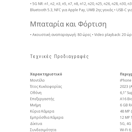
• 5G NR: n1, n2, n3, n5, n7, n8, n12, n20, n25, n26, n28, n30,
Bluetooth 5.3, NFC για Apple Pay, UWB 2ης γενιάς • USB-C γ
Μπαταρία και Φόρτιση
• Ακουστική αναπαραγωγή: 80 ώρες • Video playback: 20 ώρ
Τεχνικές Προδιαγραφές
Χαρακτηριστικό
Περιγ
Μοντέλο
iPhone
Έτος Κυκλοφορίας
2023 (
Οθόνη
6,1” Su
Επεξεργαστής
A16 Bio
Μνήμη
6 GB R
Κύρια Κάμερα
48 MP (
Εμπρόσθια Κάμερα
12 MP T
Δίκτυα
5G, 4G 
Συνδεσιμότητα
Wi-Fi 6