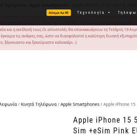
τά Τηλέφωνα
/
Apple Smartphones
/ Apple iPhone 15 5G 128GB (6GB
Τεχνολογία
Τηλεφω
λίου 2026 μέχρι και την Τρίτη 18 Αυγούστου. Για την καλύτερη εξυπηρέτησή 
οιμασία και η εκτέλεσή τους.Οι αποστολές θα επανεκκινήσουν τη Τετάρτη 19
γκαιρα τις ανάγκες σας, ώστε να διασφαλιστεί η καλύτερη δυνατή εξυπηρέ
, ξέγνοιαστο και ξεκούραστο καλοκαίρι. :)
ηλεφωνία
/
Κινητά Τηλέφωνα
/
Apple Smartphones
/ Apple iPhone 15
Apple iPhone 15 
Sim +eSim Pink 