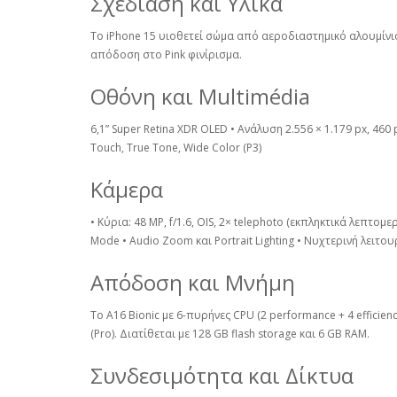
Σχεδίαση και Υλικά
Το iPhone 15 υιοθετεί σώμα από αεροδιαστημικό αλουμίνιο
απόδοση στο Pink φινίρισμα.
Οθόνη και Multimédia
6,1” Super Retina XDR OLED • Ανάλυση 2.556 × 1.179 px, 460
Touch, True Tone, Wide Color (P3)
Κάμερα
• Κύρια: 48 MP, f/1.6, OIS, 2× telephoto (εκπληκτικά λεπτομε
Mode • Audio Zoom και Portrait Lighting • Νυχτερινή λειτο
Απόδοση και Μνήμη
Το A16 Bionic με 6-πυρήνες CPU (2 performance + 4 effici
(Pro). Διατίθεται με 128 GB flash storage και 6 GB RAM.
Συνδεσιμότητα και Δίκτυα