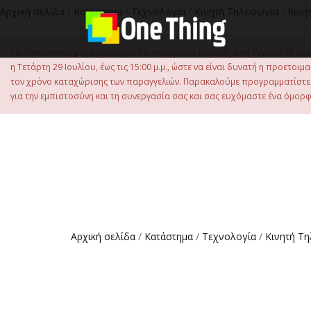
Αρχική σελίδα
/
Κατάστημα
/
Τεχνολογία
/
Κινητή Τηλεφωνία
/
Κινη
Το ηλεκτρονικό μας κατάστημα θα παραμείνει κλειστό, από Πέμπτη 30 Ιου
η Τετάρτη 29 Ιουλίου, έως τις 15:00 μ.μ., ώστε να είναι δυνατή η προετ
τον χρόνο καταχώρισης των παραγγελιών. Παρακαλούμε προγραμματίστε έ
για την εμπιστοσύνη και τη συνεργασία σας και σας ευχόμαστε ένα όμορφο
Αρχική σελίδα
/
Κατάστημα
/
Τεχνολογία
/
Κινητή Τ