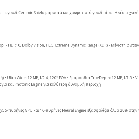
 με γυαλί Ceramic Shield μπροστά και χρωματιστό γυαλί πίσω. Η νέα τεχνική
 ppi • HDR10, Dolby Vision, HLG, Extreme Dynamic Range (XDR) • Μέγιστη φωτει
ρή) • Ultra Wide: 12 MP, f/2.4, 120° FOV • Εμπρόσθια TrueDepth: 12 MP, f/1.9 •
υργία και Photonic Engine για καλύτερη δυναμική περιοχή
ency), 5-πυρήνες GPU και 16-πυρήνες Neural Engine εξασφαλίζει άλμα 20% στη