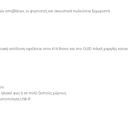
κών αποβλήτων, οι φορτιστές και ακουστικά πωλούνται ξεχωριστά.
ργειακή απόδοση οφείλεται στον A16 Bionic και στο OLED πάνελ χαμηλής κατα
ρο.
 ηλιακό φως ή σε πολύ ζεστούς χώρους.
ιστοποίηση USB-IF.