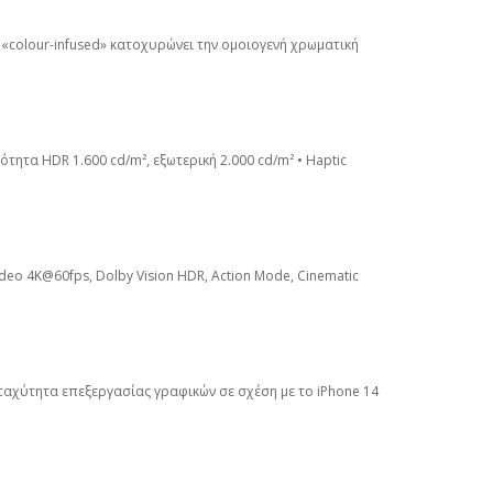
 «colour-infused» κατοχυρώνει την ομοιογενή χρωματική
νότητα HDR 1.600 cd/m², εξωτερική 2.000 cd/m² • Haptic
 Video 4K@60fps, Dolby Vision HDR, Action Mode, Cinematic
ν ταχύτητα επεξεργασίας γραφικών σε σχέση με το iPhone 14