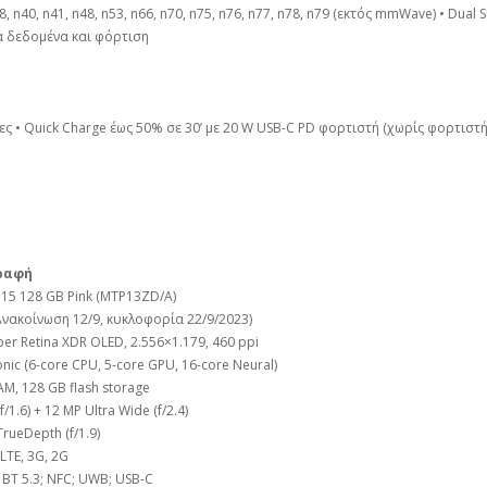
 n38, n40, n41, n48, n53, n66, n70, n75, n76, n77, n78, n79 (εκτός mmWave) • Dual 
ια δεδομένα και φόρτιση
ες • Quick Charge έως 50% σε 30’ με 20 W USB-C PD φορτιστή (χωρίς φορτιστ
ραφή
 15 128 GB Pink (MTP13ZD/A)
Ανακοίνωση 12/9, κυκλοφορία 22/9/2023)
per Retina XDR OLED, 2.556×1.179, 460 ppi
nic (6-core CPU, 5-core GPU, 16-core Neural)
AM, 128 GB flash storage
f/1.6) + 12 MP Ultra Wide (f/2.4)
rueDepth (f/1.9)
LTE, 3G, 2G
; BT 5.3; NFC; UWB; USB-C