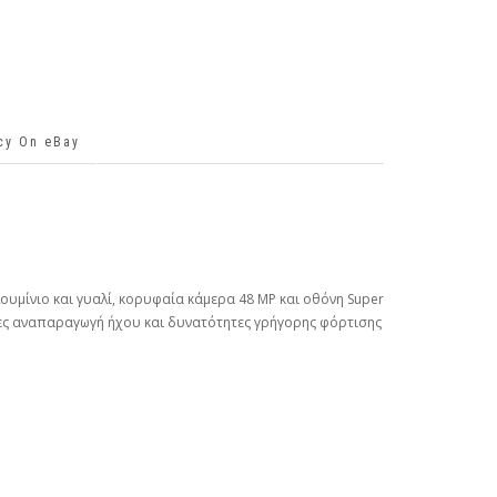
icy On eBay
υμίνιο και γυαλί, κορυφαία κάμερα 48 MP και οθόνη Super
ώρες αναπαραγωγή ήχου και δυνατότητες γρήγορης φόρτισης