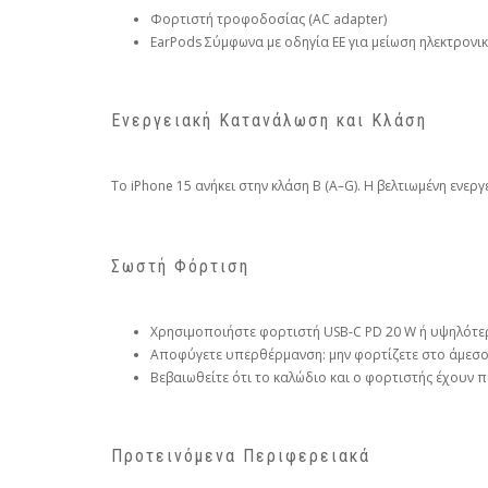
Φορτιστή τροφοδοσίας (AC adapter)
EarPods Σύμφωνα με οδηγία ΕΕ για μείωση ηλεκτρονι
Ενεργειακή Κατανάλωση και Κλάση
Το iPhone 15 ανήκει στην κλάση B (A–G). Η βελτιωμένη ενε
Σωστή Φόρτιση
Χρησιμοποιήστε φορτιστή USB-C PD 20 W ή υψηλότε
Αποφύγετε υπερθέρμανση: μην φορτίζετε στο άμεσο
Βεβαιωθείτε ότι το καλώδιο και ο φορτιστής έχουν π
Προτεινόμενα Περιφερειακά