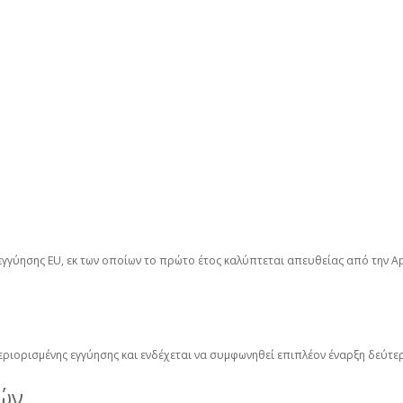
εγγύησης EU, εκ των οποίων το πρώτο έτος καλύπτεται απευθείας από την Ap
περιορισμένης εγγύησης και ενδέχεται να συμφωνηθεί επιπλέον έναρξη δεύτ
φών