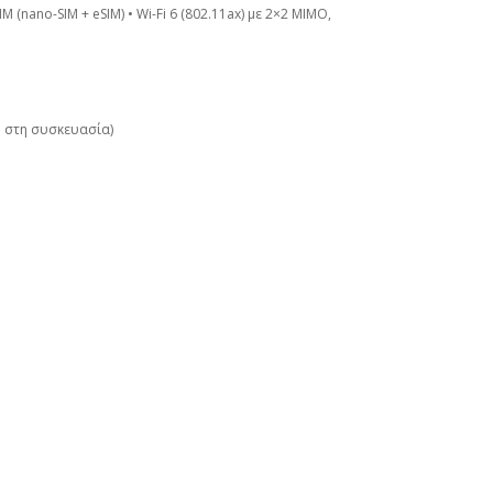
SIM (nano-SIM + eSIM) • Wi-Fi 6 (802.11ax) με 2×2 MIMO,
ή στη συσκευασία)