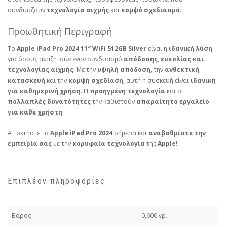
συνδυάζουν
τεχνολογία αιχμής
και
κομψό σχεδιασμό
.
Προωθητική Περιγραφή
Το
Apple iPad Pro 2024 11″ WiFi 512GB Silver
είναι η
ιδανική λύση
για όσους αναζητούν έναν συνδυασμό
απόδοσης, ευκολίας και
τεχνολογίας αιχμής
. Με την
υψηλή απόδοση
, την
ανθεκτική
κατασκευή
και την
κομψή σχεδίαση
, αυτή η συσκευή είναι
ιδανική
για καθημερινή χρήση
. Η
προηγμένη τεχνολογία
και οι
πολλαπλές δυνατότητες
την καθιστούν
απαραίτητο εργαλείο
για κάθε χρήστη
.
Αποκτήστε το
Apple iPad Pro 2024
σήμερα και
αναβαθμίστε την
εμπειρία σας
με την
κορυφαία τεχνολογία
της
Apple
!
Επιπλέον πληροφορίες
Βάρος
0,600 γρ.