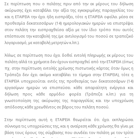
Σε περίπτωση που ο πελάτης πριν από την εκ μέρους του δήλωση
ακύρωσης έχει καταβάλει την αξία της εγκεκριμένης παραγγελίας του
και η ΕΤΑΙΡΕΙΑ την έχει ήδη εισπράξει, τότε η ΕΤΑΙΡΕΙΑ οφείλει μέσα σε
προθεσμία δεκατεσσάρων (14) ημερολογιακών ημερών να επιστρέψει
στον πελάτη την εισπραχθείσα αξία με τον ίδιο τρόπο που αυτός
επέσπευσε την καταβολή της (με αντιλογισμό του ποσού σε τραπεζικό
λογαριασμό, με καταβολή μετρητών κ.λπ.).
Άλλως σε περίπτωση που έχει δοθεί εντολή πληρωμής εκ μέρους του
πελάτη αλλά τα χρήματα δεν έχουν εισπραχθεί από την ΕΤΑΙΡΕΙΑ (όπως
πχ. στην περίπτωση εντολής χρέωσης πιστωτικής κάρτας όταν όμως η
Τράπεζα δεν έχει ακόμα καταβάλει το τίμημα στην ΕΤΑΙΡΕΙΑ), τότε η
ΕΤΑΙΡΕΙΑ υποχρεούται εντός της προθεσμίας των δεκατεσσάρων (14)
εργασίμων ημερών να επισπεύσει κάθε απαραίτητη ενέργεια και
δήλωση προς κάθε αρμόδιο φορέα (Τράπεζα κ.λπ.) για τη
γνωστοποίηση της ακύρωσης της παραγγελίας και την υποχρέωση
απόδοσης κάθε χρεωθέντος σε βάρος του πελάτη ποσού.
Στην περίπτωση αυτή η ΕΤΑΙΡΕΙΑ θεωρείται ότι έχει εκπληρώσει
σύννομα τις υποχρεώσεις της, και η αναίρεση κάθε χρέωσης θα γίνει με
βάση τους όρους της σύμβασης που συνδέει τον πελάτη με τον τρίτο