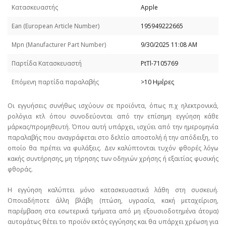
Κατασκευαστής
Apple
Εan (European Article Number)
195949222665
Mpn (Manufacturer Part Number)
9/30/2025 11:08 AM
Παρτίδα Κατασκευαστή
PtTl-7105769
Επόμενη παρτίδα παραλαβής
>10 Ημέρες
Οι εγγυήσεις συνήθως ισχύουν σε προϊόντα, όπως π.χ ηλεκτρονικά,
ρολόγια κτλ όπου συνοδεύονται από την επίσημη εγγύηση κάθε
μάρκας/προμηθευτή. Όπου αυτή υπάρχει, ισχύει από την ημερομηνία
παραλαβής που αναγράφεται στο δελτίο αποστολή ή την απόδειξη, το
οποίο θα πρέπει να φυλάξεις. Δεν καλύπτονται τυχόν φθορές λόγω
κακής συντήρησης, μη τήρησης των οδηγιών χρήσης ή εξαιτίας φυσικής
φθοράς.
Η εγγύηση καλύπτει μόνο κατασκευαστικά λάθη στη συσκευή.
Οποιαδήποτε άλλη βλάβη (πτώση, υγρασία, κακή μεταχείριση,
παρέμβαση στα εσωτερικά τμήματα από μη εξουσιοδοτημένα άτομα)
αυτομάτως θέτει το προϊόν εκτός εγγύησης και θα υπάρχει χρέωση για