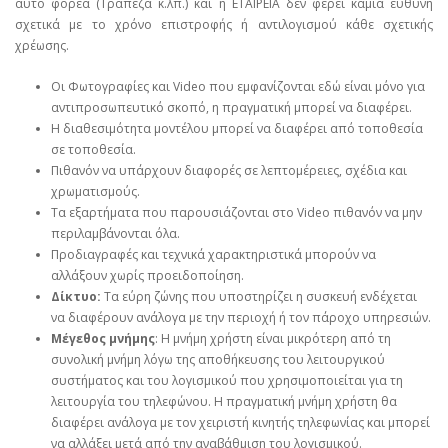
αυτό φορέα (Τράπεζα κ.λπ.) και η ΕΤΑΙΡΕΙΑ δεν φέρει καμία ευθύνη
σχετικά με το χρόνο επιστροφής ή αντιλογισμού κάθε σχετικής
χρέωσης.
Οι Φωτογραφίες και Video που εμφανίζονται εδώ είναι μόνο για
αντιπροσωπευτικό σκοπό, η πραγματική μπορεί να διαφέρει.
Η διαθεσιμότητα μοντέλου μπορεί να διαφέρει από τοποθεσία
σε τοποθεσία.
Πιθανόν να υπάρχουν διαφορές σε λεπτομέρειες, σχέδια και
χρωματισμούς.
Τα εξαρτήματα που παρουσιάζονται στο Video πιθανόν να μην
περιλαμβάνονται όλα.
Προδιαγραφές και τεχνικά χαρακτηριστικά μπορούν να
αλλάξουν χωρίς προειδοποίηση.
Δίκτυο:
Τα εύρη ζώνης που υποστηρίζει η συσκευή ενδέχεται
να διαφέρουν ανάλογα με την περιοχή ή τον πάροχο υπηρεσιών.
Μέγεθος μνήμης
: Η μνήμη χρήστη είναι μικρότερη από τη
συνολική μνήμη λόγω της αποθήκευσης του λειτουργικού
συστήματος και του λογισμικού που χρησιμοποιείται για τη
λειτουργία του τηλεφώνου. Η πραγματική μνήμη χρήστη θα
διαφέρει ανάλογα με τον χειριστή κινητής τηλεφωνίας και μπορεί
να αλλάξει μετά από την αναβάθμιση του λογισμικού.