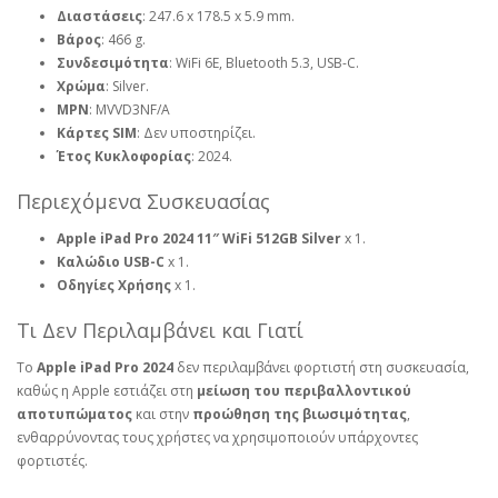
Διαστάσεις
: 247.6 x 178.5 x 5.9 mm.
Βάρος
: 466 g.
Συνδεσιμότητα
: WiFi 6E, Bluetooth 5.3, USB-C.
Χρώμα
: Silver.
MPN
: MVVD3NF/A
Κάρτες SIM
: Δεν υποστηρίζει.
Έτος Κυκλοφορίας
: 2024.
Περιεχόμενα Συσκευασίας
Apple iPad Pro 2024 11″ WiFi 512GB Silver
x 1.
Καλώδιο USB-C
x 1.
Οδηγίες Χρήσης
x 1.
Τι Δεν Περιλαμβάνει και Γιατί
Το
Apple iPad Pro 2024
δεν περιλαμβάνει φορτιστή στη συσκευασία,
καθώς η Apple εστιάζει στη
μείωση του περιβαλλοντικού
αποτυπώματος
και στην
προώθηση της βιωσιμότητας
,
ενθαρρύνοντας τους χρήστες να χρησιμοποιούν υπάρχοντες
φορτιστές.