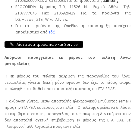
2105820000 Fax: 2105820030 Για τα προϊόντα της
Samsung
PROCORDIA Κριμαίας 7-9, 11526 Ν. Ψυχικό Αθήνα Τηλ.
2107777076 Fax: 2106929429 Για τα προϊόντα της
LG, Huawei, ΖΤΕ , Wiko, Allview.
Για τα προϊόντα της OnePlus η υποστήριξη παρέχετε
αποκλειστικά από
εδώ
Λίστα αντιπροσώπων και Service
Ακύρωση παραγγελίας εκ μέρους του πελάτη λόγω
μεταμελείας
Η εκ μέρους του πελάτη ακύρωση της παραγγελίας του λόγω
μεταμελείας γίνεται δεκτή μόνο εφόσον δεν έχει το είδος ακόμα
τιμολογηθεί και δοθεί προς αποστολή εκ μέρους της ΕΤΑΙΡΕΙΑΣ.
Η ακύρωση γίνεται μέσω αποστολής ηλεκτρονικού μηνύματος (email)
προς την ΕΤΑΙΡΕΙΑ εκ μέρους του πελάτη. Ο πελάτης οφείλει να δηλώσει
τα ακριβή στοιχεία της παραγγελίας του. Η ακύρωση δεν επέρχεται αν
δεν αποσταλεί σχετική επιβεβαίωση εκ μέρους της ΕΤΑΙΡΕΙΑΣ με
ηλεκτρονική αλληλογραφία προς τον πελάτη.