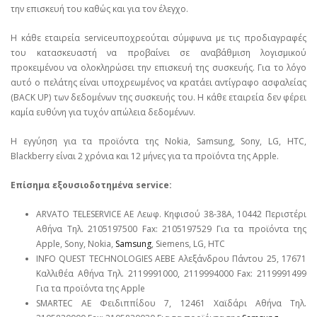
την επισκευή του καθώς και για τον έλεγχο.
Η κάθε εταιρεία serviceυποχρεούται σύμφωνα με τις προδιαγραφές
του κατασκευαστή να προβαίνει σε αναβάθμιση λογισμικού
προκειμένου να ολοκληρώσει την επισκευή της συσκευής. Για το λόγο
αυτό ο πελάτης είναι υποχρεωμένος να κρατάει αντίγραφο ασφαλείας
(BACK UP) των δεδομένων της συσκευής του. Η κάθε εταιρεία δεν φέρει
καμία ευθύνη για τυχόν απώλεια δεδομένων.
Η εγγύηση για τα προϊόντα της Nokia, Samsung, Sony, LG, HTC,
Blackberry είναι 2 χρόνια και 12 μήνες για τα προϊόντα της Apple.
Επίσημα εξουσιοδοτημένα service:
ARVATO TELESERVICE ΑΕ Λεωφ. Κηφισού 38-38Α, 10442 Περιστέρι
Αθήνα Τηλ. 2105197500 Fax: 2105197529 Για τα προϊόντα της
Apple, Sony, Nokia,
Samsung
, Siemens, LG, HTC
INFO QUEST TECHNOLOGIES ΑΕΒΕ Αλεξάνδρου Πάντου 25, 17671
Καλλιθέα Αθήνα Τηλ. 2119991000, 2119994000 Fax: 2119991499
Για τα προϊόντα της Apple
SMARTEC ΑΕ Φειδιππίδου 7, 12461 Χαϊδάρι Αθήνα Τηλ.