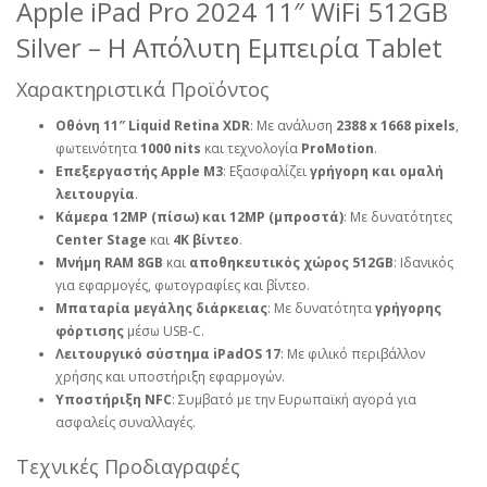
Apple iPad Pro 2024 11″ WiFi 512GB
Silver – Η Απόλυτη Εμπειρία Tablet
Χαρακτηριστικά Προϊόντος
Οθόνη 11″ Liquid Retina XDR
: Με ανάλυση
2388 x 1668 pixels
,
φωτεινότητα
1000 nits
και τεχνολογία
ProMotion
.
Επεξεργαστής Apple M3
: Εξασφαλίζει
γρήγορη και ομαλή
λειτουργία
.
Κάμερα 12MP (πίσω) και 12MP (μπροστά)
: Με δυνατότητες
Center Stage
και
4K βίντεο
.
Μνήμη RAM 8GB
και
αποθηκευτικός χώρος 512GB
: Ιδανικός
για εφαρμογές, φωτογραφίες και βίντεο.
Μπαταρία μεγάλης διάρκειας
: Με δυνατότητα
γρήγορης
φόρτισης
μέσω USB-C.
Λειτουργικό σύστημα iPadOS 17
: Με φιλικό περιβάλλον
χρήσης και υποστήριξη εφαρμογών.
Υποστήριξη NFC
: Συμβατό με την Ευρωπαϊκή αγορά για
ασφαλείς συναλλαγές.
Τεχνικές Προδιαγραφές