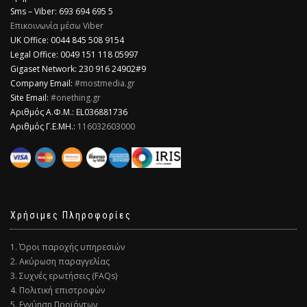
Sms – Viber: 693 694 695 5
Επικοινωνία μέσω Viber
​UK Office: 0044 845 508 9154
Legal Office: 0049 151 118 05997
Gigaset Network: 230 916 24902#9
Company Email:
#mostmedia.gr
Site Email:
#onething.gr
Αριθμός Α.Φ.Μ.: EL036881736
Αριθμός Γ.Ε.ΜΗ.:
116032603000
Χρήσιμες Πληροφορίες
1. Όροι παροχής υπηρεσιών
2. Ακύρωση παραγγελίας
3. Συχνές ερωτήσεις (FAQs)
4. Πολιτική επιστροφών
5. Εγγύηση Προϊόντων