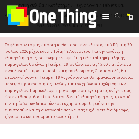
στο
Αρχική σελίδα
/
Κατάστημα
/
Τεχνολογία
/
Tablets και
περιεχόμενο
Αξεσουάρ
/
Tablet
/
Apple Tablets
/ Apple iPad Pro 11 (M4 2024)
Εναλλαγή
0
πλοήγησης
WiFi 512GB (8GB Ram) Silver EU
Το ηλεκτρονικό μας κατάστημα θα παραμείνει κλειστό, από Πέμπτη 30
Ιουλίου 2026 μέχρι και την Τρίτη 18 Αυγούστου. Για την καλύτερη
εξυπηρέτησή σας, σας ενημερώνουμε ότι η τελευταία ημέρα λήψης
παραγγελιών θα είναι η Τετάρτη 29 Ιουλίου, έως τις 15:00 μ.μ., ώστε να
είναι δυνατή η προετοιμασία και η εκτέλεσή τους.Οι αποστολές θα
επανεκκινήσουν τη Τετάρτη 19 Αυγούστου και θα πραγματοποιούνται
με σειρά προτεραιότητας, ανάλογα με τον χρόνο καταχώρισης των
παραγγελιών. Παρακαλούμε προγραμματίστε έγκαιρα τις ανάγκες σας,
ώστε να διασφαλιστεί η καλύτερη δυνατή εξυπηρέτησή σας πριν από
την περίοδο των διακοπών.Σας ευχαριστούμε θερμά για την
εμπιστοσύνη και τη συνεργασία σας και σας ευχόμαστε ένα όμορφο,
ξέγνοιαστο και ξεκούραστο καλοκαίρι. :)