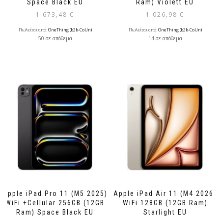
Space Black EU
Ram) Violett EU
1.673,48
€
1.026,98
€
Πωλείται από:
OneThing (b2b-CoUn)
Πωλείται από:
OneThing (b2b-CoUn)
50 σε απόθεμα
14 σε απόθεμα
Apple iPad Pro 11 (M5 2025)
Apple iPad Air 11 (M4 2026)
WiFi +Cellular 256GB (12GB
WiFi 128GB (12GB Ram)
Ram) Space Black EU
Starlight EU