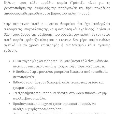
δήλωση προς κάθε αρμόδιο φορέα (Τράπεζα κ.λπ.) για τη
γνωστοποίηση της ακύρωσης της παραγγελίας και την υποχρέωση
απόδοσης κάθε χρεωθέντος σε βάρος του πελάτη ποσού.
Στην περίπτωση αυτή η ΕΤΑΙΡΕΙΑ θεωρείται ότι έχει εκπληρώσει
σύννομα τις υποχρεώσεις της, και η αναίρεση κάθε χρέωσης θα γίνει με
βάση τους όρους της σύμβασης που συνδέει τον πελάτη με τον τρίτο
αυτό φορέα (Τράπεζα κ.λπ.) και η ΕΤΑΙΡΕΙΑ δεν φέρει καμία ευθύνη
σχετικά με το χρόνο επιστροφής ή αντιλογισμού κάθε σχετικής
χρέωσης.
Οι Φωτογραφίες και Video που εμφανίζονται εδώ είναι μόνο για
αντιπροσωπευτικό σκοπό, η πραγματική μπορεί να διαφέρει.
Η διαθεσιμότητα μοντέλου μπορεί να διαφέρει από τοποθεσία
σε τοποθεσία.
Πιθανόν να υπάρχουν διαφορές σε λεπτομέρειες, σχέδια και
χρωματισμούς.
Τα εξαρτήματα που παρουσιάζονται στο Video πιθανόν να μην
περιλαμβάνονται όλα.
Προδιαγραφές και τεχνικά χαρακτηριστικά μπορούν να
αλλάξουν χωρίς προειδοποίηση.