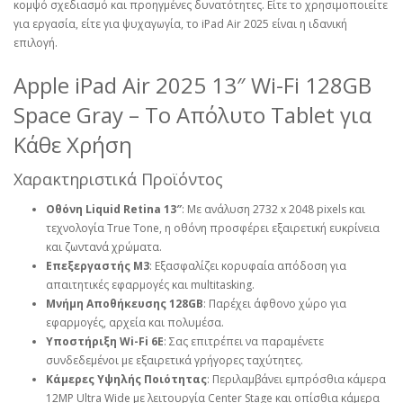
κομψό σχεδιασμό και προηγμένες δυνατότητες. Είτε το χρησιμοποιείτε
για εργασία, είτε για ψυχαγωγία, το iPad Air 2025 είναι η ιδανική
επιλογή.
Apple iPad Air 2025 13″ Wi-Fi 128GB
Space Gray – Το Απόλυτο Tablet για
Κάθε Χρήση
Χαρακτηριστικά Προϊόντος
Οθόνη Liquid Retina 13″
: Με ανάλυση 2732 x 2048 pixels και
τεχνολογία True Tone, η οθόνη προσφέρει εξαιρετική ευκρίνεια
και ζωντανά χρώματα.
Επεξεργαστής M3
: Εξασφαλίζει κορυφαία απόδοση για
απαιτητικές εφαρμογές και multitasking.
Μνήμη Αποθήκευσης 128GB
: Παρέχει άφθονο χώρο για
εφαρμογές, αρχεία και πολυμέσα.
Υποστήριξη Wi-Fi 6E
: Σας επιτρέπει να παραμένετε
συνδεδεμένοι με εξαιρετικά γρήγορες ταχύτητες.
Κάμερες Υψηλής Ποιότητας
: Περιλαμβάνει εμπρόσθια κάμερα
12MP Ultra Wide με λειτουργία Center Stage και οπίσθια κάμερα