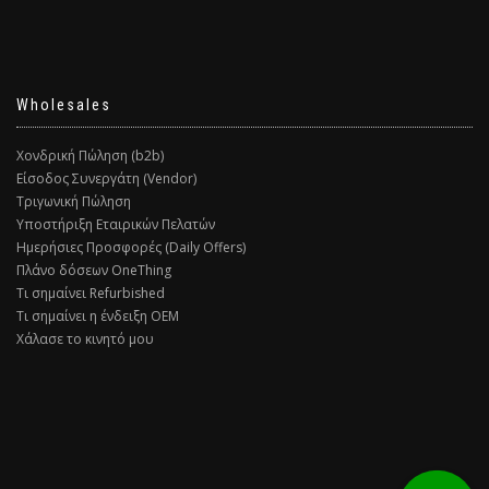
Wholesales
Χονδρική Πώληση (b2b)
Είσοδος Συνεργάτη (Vendor)
Τριγωνική Πώληση
Υποστήριξη Εταιρικών Πελατών
Ημερήσιες Προσφορές (Daily Offers)
Πλάνο δόσεων OneThing
Τι σημαίνει Refurbished
Τι σημαίνει η ένδειξη ΟΕΜ
Χάλασε το κινητό μου