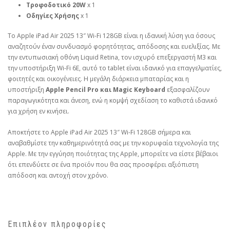
Τροφοδοτικό 20W
x 1
Οδηγίες Χρήσης
x 1
Το Apple iPad Air 2025 13″ Wi-Fi 128GB είναι η ιδανική λύση για όσους
αναζητούν έναν συνδυασμό φορητότητας, απόδοσης και ευελιξίας. Με
την εντυπωσιακή οθόνη Liquid Retina, τον ισχυρό επεξεργαστή M3 και
την υποστήριξη Wi-Fi 6E, αυτό το tablet είναι ιδανικό για επαγγελματίες,
φοιτητές και οικογένειες. Η μεγάλη διάρκεια μπαταρίας και η
υποστήριξη
Apple Pencil Pro και Magic Keyboard
εξασφαλίζουν
παραγωγικότητα και άνεση, ενώ η κομψή σχεδίαση το καθιστά ιδανικό
για χρήση εν κινήσει.
Αποκτήστε το Apple iPad Air 2025 13″ Wi-Fi 128GB σήμερα και
αναβαθμίστε την καθημερινότητά σας με την κορυφαία τεχνολογία της
Apple. Με την εγγύηση ποιότητας της Apple, μπορείτε να είστε βέβαιοι
ότι επενδύετε σε ένα προϊόν που θα σας προσφέρει αξιόπιστη
απόδοση και αντοχή στον χρόνο.
Επιπλέον πληροφορίες