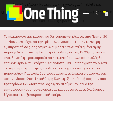
στο
Αρχική σελίδα
/
Κατάστημα
/
Τεχνολογία
/
Tablets και
περιεχόμενο
Αξεσουάρ
/
Tablet
/
Apple Tablets
/ Apple iPad Air 13 (M3 2025) WiFi
Εναλλαγή
0
πλοήγησης
128GB (8GB Ram) Space Grey EU
Το ηλεκτρονικό μας κατάστημα θα παραμείνει κλειστό, από Πέμπτη 30
Ιουλίου 2026 μέχρι και την Τρίτη 18 Αυγούστου. Για την καλύτερη
εξυπηρέτησή σας, σας ενημερώνουμε ότι η τελευταία ημέρα λήψης
παραγγελιών θα είναι η Τετάρτη 29 Ιουλίου, έως τις 15:00 μ.μ., ώστε να
είναι δυνατή η προετοιμασία και η εκτέλεσή τους.Οι αποστολές θα
επανεκκινήσουν τη Τετάρτη 19 Αυγούστου και θα πραγματοποιούνται
με σειρά προτεραιότητας, ανάλογα με τον χρόνο καταχώρισης των
παραγγελιών. Παρακαλούμε προγραμματίστε έγκαιρα τις ανάγκες σας,
ώστε να διασφαλιστεί η καλύτερη δυνατή εξυπηρέτησή σας πριν από
την περίοδο των διακοπών.Σας ευχαριστούμε θερμά για την
εμπιστοσύνη και τη συνεργασία σας και σας ευχόμαστε ένα όμορφο,
ξέγνοιαστο και ξεκούραστο καλοκαίρι. :)