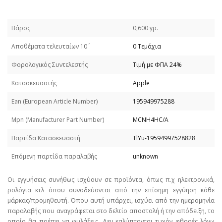
Βάρος
0,600 γρ.
Απoθέματα τελευταίων 10΄
0 Τεμάχια
Φορολογικός Συντελεστής
Τιμή με ΦΠΑ 24%
Κατασκευαστής
Apple
Εan (European Article Number)
195949975288
Mpn (Manufacturer Part Number)
MCNH4HC/A
Παρτίδα Κατασκευαστή
TlYu-19594997528828
Επόμενη παρτίδα παραλαβής
unknown
Οι εγγυήσεις συνήθως ισχύουν σε προϊόντα, όπως π.χ ηλεκτρονικά,
ρολόγια κτλ όπου συνοδεύονται από την επίσημη εγγύηση κάθε
μάρκας/προμηθευτή. Όπου αυτή υπάρχει, ισχύει από την ημερομηνία
παραλαβής που αναγράφεται στο δελτίο αποστολή ή την απόδειξη, το
οποίο θα πρέπει να φυλάξεις. Δεν καλύπτονται τυχόν φθορές λόγω