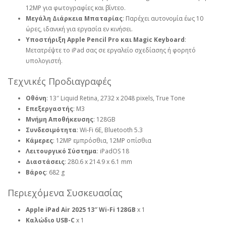
12MP για φωτογραφίες και βίντεο.
Μεγάλη Διάρκεια Μπαταρίας
: Παρέχει αυτονομία έως 10
ώρες, ιδανική για εργασία εν κινήσει.
Υποστήριξη Apple Pencil Pro και Magic Keyboard
:
Μετατρέψτε το iPad σας σε εργαλείο σχεδίασης ή φορητό
υπολογιστή.
Τεχνικές Προδιαγραφές
Οθόνη
: 13″ Liquid Retina, 2732 x 2048 pixels, True Tone
Επεξεργαστής
: M3
Μνήμη Αποθήκευσης
: 128GB
Συνδεσιμότητα
: Wi-Fi 6E, Bluetooth 5.3
Κάμερες
: 12MP εμπρόσθια, 12MP οπίσθια
Λειτουργικό Σύστημα
: iPadOS 18
Διαστάσεις
: 280.6 x 214.9 x 6.1 mm
Βάρος
: 682 g
Περιεχόμενα Συσκευασίας
Apple iPad Air 2025 13″ Wi-Fi 128GB
x 1
Καλώδιο USB-C
x 1