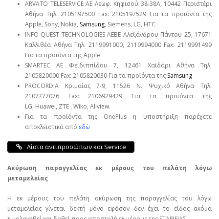
ARVATO TELESERVICE ΑΕ Λεωφ. Κηφισού 38-38Α, 10442 Περιστέρι
Αθήνα Τηλ. 2105197500 Fax: 2105197529 Για τα προϊόντα της
Apple, Sony, Nokia,
Samsung
, Siemens, LG, HTC
INFO QUEST TECHNOLOGIES ΑΕΒΕ Αλεξάνδρου Πάντου 25, 17671
Καλλιθέα Αθήνα Τηλ. 2119991000, 2119994000 Fax: 2119991499
Για τα προϊόντα της Apple
SMARTEC ΑΕ Φειδιππίδου 7, 12461 Χαϊδάρι Αθήνα Τηλ.
2105820000 Fax: 2105820030 Για τα προϊόντα της
Samsung
PROCORDIA Κριμαίας 7-9, 11526 Ν. Ψυχικό Αθήνα Τηλ.
2107777076 Fax: 2106929429 Για τα προϊόντα της
LG, Huawei, ΖΤΕ , Wiko, Allview.
Για τα προϊόντα της OnePlus η υποστήριξη παρέχετε
αποκλειστικά από
εδώ
Λίστα αντιπροσώπων και Service
Ακύρωση παραγγελίας εκ μέρους του πελάτη λόγω
μεταμελείας
Η εκ μέρους του πελάτη ακύρωση της παραγγελίας του λόγω
μεταμελείας γίνεται δεκτή μόνο εφόσον δεν έχει το είδος ακόμα
τιμολογηθεί και δοθεί προς αποστολή εκ μέρους της ΕΤΑΙΡΕΙΑΣ.