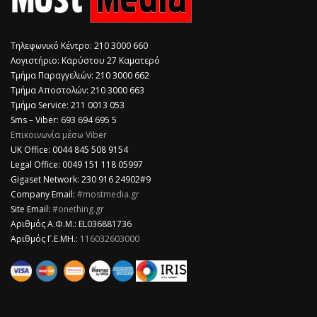
Τηλεφωνικό Κέντρο: 210 3000 660
Λογιστήριο: Καρύστου 27 Καματερό
Τμήμα Παραγγελιών: 210 3000 662
Τμήμα Αποστολών: 210 3000 663
Τμήμα Service: 211 0013 053
Sms – Viber: 693 694 695 5
Επικοινωνία μέσω Viber
​UK Office: 0044 845 508 9154
Legal Office: 0049 151 118 05997
Gigaset Network: 230 916 24902#9
Company Email:
#mostmedia.gr
Site Email:
#onething.gr
Αριθμός Α.Φ.Μ.: EL036881736
Αριθμός Γ.Ε.ΜΗ.:
116032603000