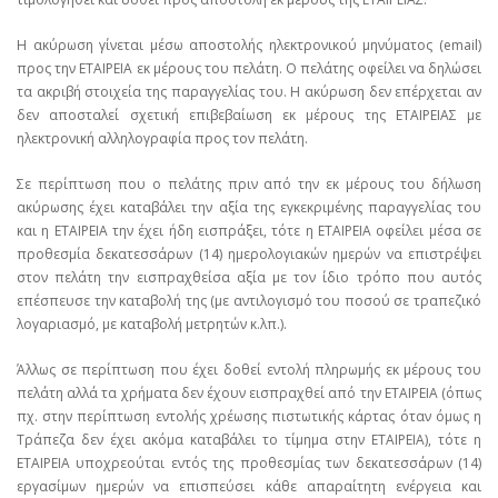
Η ακύρωση γίνεται μέσω αποστολής ηλεκτρονικού μηνύματος (email)
προς την ΕΤΑΙΡΕΙΑ εκ μέρους του πελάτη. Ο πελάτης οφείλει να δηλώσει
τα ακριβή στοιχεία της παραγγελίας του. Η ακύρωση δεν επέρχεται αν
δεν αποσταλεί σχετική επιβεβαίωση εκ μέρους της ΕΤΑΙΡΕΙΑΣ με
ηλεκτρονική αλληλογραφία προς τον πελάτη.
Σε περίπτωση που ο πελάτης πριν από την εκ μέρους του δήλωση
ακύρωσης έχει καταβάλει την αξία της εγκεκριμένης παραγγελίας του
και η ΕΤΑΙΡΕΙΑ την έχει ήδη εισπράξει, τότε η ΕΤΑΙΡΕΙΑ οφείλει μέσα σε
προθεσμία δεκατεσσάρων (14) ημερολογιακών ημερών να επιστρέψει
στον πελάτη την εισπραχθείσα αξία με τον ίδιο τρόπο που αυτός
επέσπευσε την καταβολή της (με αντιλογισμό του ποσού σε τραπεζικό
λογαριασμό, με καταβολή μετρητών κ.λπ.).
Άλλως σε περίπτωση που έχει δοθεί εντολή πληρωμής εκ μέρους του
πελάτη αλλά τα χρήματα δεν έχουν εισπραχθεί από την ΕΤΑΙΡΕΙΑ (όπως
πχ. στην περίπτωση εντολής χρέωσης πιστωτικής κάρτας όταν όμως η
Τράπεζα δεν έχει ακόμα καταβάλει το τίμημα στην ΕΤΑΙΡΕΙΑ), τότε η
ΕΤΑΙΡΕΙΑ υποχρεούται εντός της προθεσμίας των δεκατεσσάρων (14)
εργασίμων ημερών να επισπεύσει κάθε απαραίτητη ενέργεια και