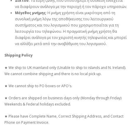
Δίκτυο:
Τα εύρη ζώνης που υποστηρίζει η συσκευή ενδέχεται
να διαφέρουν ανάλογα με την περιοχή ή τον πάροχο υπηρεσιών.
Μέγεθος μνήμης
: Η μνήμη χρήστη είναι μικρότερη από τη
συνολική μνήμη λόγω της αποθήκευσης του λειτουργικού
συστήματος και του λογισμικού που χρησιμοποιείται για τη
λειτουργία του τηλεφώνου. Η πραγματική μνήμη χρήστη θα
διαφέρει ανάλογα με τον χειριστή κινητής τηλεφωνίας και μπορεί
να αλλάξει μετά από την αναβάθμιση του λογισμικού.
Shipping Policy
★ We ship to UK mainland only (Unable to ship to islands and N. Ireland).
We cannot combine shipping and there is no local pick up.
★ We cannot ship to PO boxes or APO's.
★ Orders are shipped on business days only (Monday through Friday)
Weekends & Federal holidays excluded.
★ Please have Complete Name, Correct Shipping Address, and Contact
Phone on Payment Invoice.