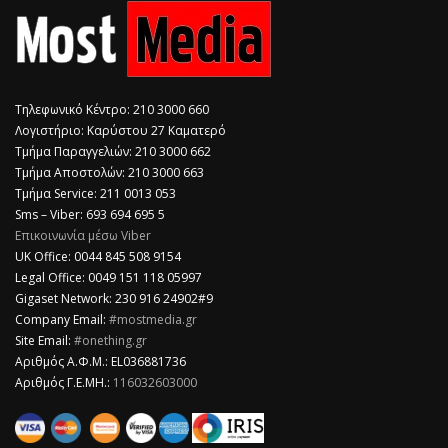
Τηλεφωνικό Κέντρο: 210 3000 660
Λογιστήριο: Καρύστου 27 Καματερό
Τμήμα Παραγγελιών: 210 3000 662
Τμήμα Αποστολών: 210 3000 663
Τμήμα Service: 211 0013 053
Sms – Viber: 693 694 695 5
Επικοινωνία μέσω Viber
​UK Office: 0044 845 508 9154
Legal Office: 0049 151 118 05997
Gigaset Network: 230 916 24902#9
Company Email:
#mostmedia.gr
Site Email:
#onething.gr
Αριθμός Α.Φ.Μ.: EL036881736
Αριθμός Γ.Ε.ΜΗ.:
116032603000