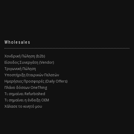
Wholesales
Χονδρική Πώληση (b2b)
Είσοδος Συνεργάτη (Vendor)
Τριγωνική Πώληση
Υποστήριξη Εταιρικών Πελατών
Ημερήσιες Προσφορές (Daily Offers)
Πλάνο δόσεων OneThing
Τι σημαίνει Refurbished
Τι σημαίνει η ένδειξη ΟΕΜ
Χάλασε το κινητό μου