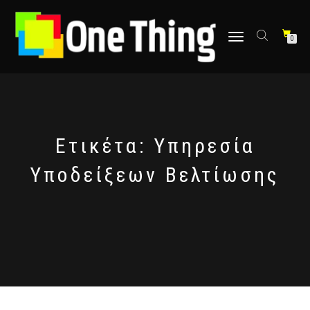
στο
περιεχόμενο
Εναλλαγή
0
πλοήγησης
Ετικέτα:
Υπηρεσία
Υποδείξεων Βελτίωσης