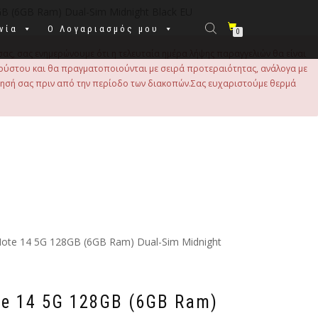
B (6GB Ram) Dual-Sim Midnight Black EU
νία
Ο Λογαριασμός μου
0
σας, σας ενημερώνουμε ότι η τελευταία ημέρα λήψης παραγγελιών θα είναι
 Αυγούστου και θα πραγματοποιούνται με σειρά προτεραιότητας, ανάλογα με
τησή σας πριν από την περίοδο των διακοπών.Σας ευχαριστούμε θερμά
Note 14 5G 128GB (6GB Ram) Dual-Sim Midnight
te 14 5G 128GB (6GB Ram)