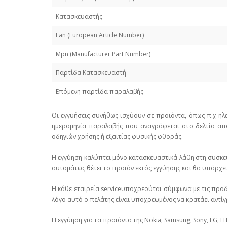
Κατασκευαστής
Εan (European Article Number)
Mpn (Manufacturer Part Number)
Παρτίδα Κατασκευαστή
Επόμενη παρτίδα παραλαβής
Οι εγγυήσεις συνήθως ισχύουν σε προϊόντα, όπως π.χ ηλ
ημερομηνία παραλαβής που αναγράφεται στο δελτίο απο
οδηγιών χρήσης ή εξαιτίας φυσικής φθοράς.
Η εγγύηση καλύπτει μόνο κατασκευαστικά λάθη στη συσκε
αυτομάτως θέτει το προϊόν εκτός εγγύησης και θα υπάρχει 
Η κάθε εταιρεία serviceυποχρεούται σύμφωνα με τις προδ
λόγο αυτό ο πελάτης είναι υποχρεωμένος να κρατάει αντίγ
Η εγγύηση για τα προϊόντα της Nokia, Samsung, Sony, LG, HT