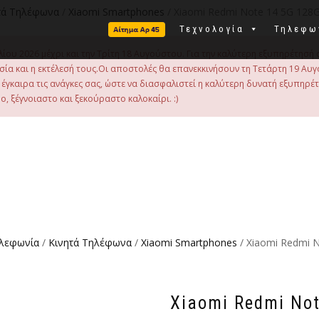
τά Τηλέφωνα
/
Xiaomi Smartphones
/ Xiaomi Redmi Note 14 5G 128G
Τεχνολογία
Τηλεφω
λίου 2026 μέχρι και την Τρίτη 18 Αυγούστου. Για την καλύτερη εξυπηρέτησή 
οιμασία και η εκτέλεσή τους.Οι αποστολές θα επανεκκινήσουν τη Τετάρτη 19
γκαιρα τις ανάγκες σας, ώστε να διασφαλιστεί η καλύτερη δυνατή εξυπηρέ
, ξέγνοιαστο και ξεκούραστο καλοκαίρι. :)
ηλεφωνία
/
Κινητά Τηλέφωνα
/
Xiaomi Smartphones
/ Xiaomi Redmi 
Xiaomi Redmi No