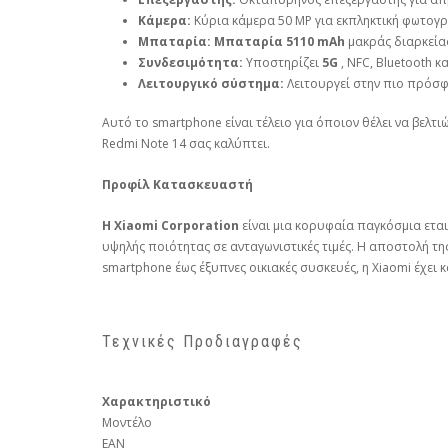
Κάμερα:
Κύρια κάμερα 50 MP για εκπληκτική φωτογρ
Μπαταρία:
Μπαταρία 5110 mAh
μακράς διαρκείας
Συνδεσιμότητα:
Υποστηρίζει
5G
, NFC, Bluetooth κ
Λειτουργικό σύστημα:
Λειτουργεί στην πιο πρόσφ
Αυτό το smartphone είναι τέλειο για όποιον θέλει να βελτι
Redmi Note 14 σας καλύπτει.
Προφίλ Κατασκευαστή
Η Xiaomi Corporation
είναι μια κορυφαία παγκόσμια εται
υψηλής ποιότητας σε ανταγωνιστικές τιμές. Η αποστολή τη
smartphone έως έξυπνες οικιακές συσκευές, η Xiaomi έχει
Τεχνικές Προδιαγραφές
Χαρακτηριστικό
Μοντέλο
EAN