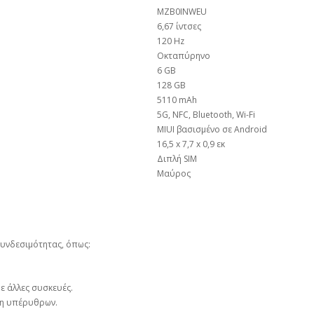
MZB0INWEU
6,67 ίντσες
120 Hz
Οκταπύρηνο
6 GB
128 GB
5110 mAh
5G, NFC, Bluetooth, Wi-Fi
MIUI βασισμένο σε Android
16,5 x 7,7 x 0,9 εκ
Διπλή SIM
Μαύρος
συνδεσιμότητας, όπως:
ε άλλες συσκευές.
ση υπέρυθρων.