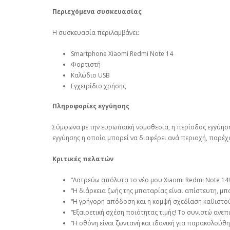
Περιεχόμενα συσκευασίας
Η συσκευασία περιλαμβάνει:
Smartphone Xiaomi Redmi Note 14
Φορτιστή
Καλώδιο USB
Εγχειρίδιο χρήσης
Πληροφορίες εγγύησης
Σύμφωνα με την ευρωπαϊκή νομοθεσία, η περίοδος εγγύηση
εγγύησης η οποία μπορεί να διαφέρει ανά περιοχή, παρέχ
Κριτικές πελατών
“Λατρεύω απόλυτα το νέο μου Xiaomi Redmi Note 14! 
“Η διάρκεια ζωής της μπαταρίας είναι απίστευτη, μπ
“Η γρήγορη απόδοση και η κομψή σχεδίαση καθιστο
“Εξαιρετική σχέση ποιότητας τιμής! Το συνιστώ ανε
“Η οθόνη είναι ζωντανή και ιδανική για παρακολούθη