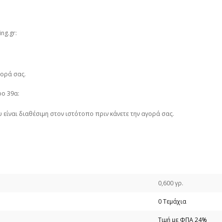
ng.gr:
γορά σας.
ο 39α:
ίναι διαθέσιμη στον ιστότοπο πριν κάνετε την αγορά σας.
0,600 γρ.
0 Τεμάχια
Τιμή με ΦΠΑ 24%