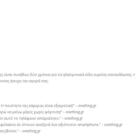
ς είναι συνήθως δύο χρόνια για τα ηλεκτρονικά είδη ευρείας κατανάλωσης.
οντας ήσυχη την αγορά σας.
Η ποιότητα της κάμερας είναι εξαιρετική!” –
onething.gr
ορώ να μείνω μέρες χωρίς φόρτιση!” –
onething.gr
ύν αυτό το τηλέφωνο απαραίτητο.” –
onething.gr
πιφύλακτα σε όποιον αναζητά ένα αξιόπιστο smartphone.” –
onething.gr
ση βίντεο.” –
onething.gr