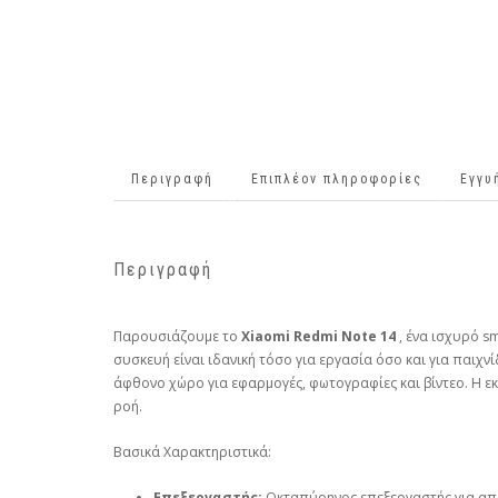
Περιγραφή
Επιπλέον πληροφορίες
Εγγυ
Περιγραφή
Παρουσιάζουμε το
Xiaomi Redmi Note 14
, ένα ισχυρό s
συσκευή είναι ιδανική τόσο για εργασία όσο και για παιχνί
άφθονο χώρο για εφαρμογές, φωτογραφίες και βίντεο. Η ε
ροή.
Βασικά Χαρακτηριστικά:
Επεξεργαστής:
Οκταπύρηνος επεξεργαστής για απ