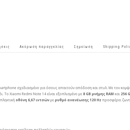
ήσεις
Ακύρωση παραγγελίας
Σημείωση
Shipping Pol
martphone σχεδιασμένο για όσους απαιτούν απόδοση και στυλ. Με τον κομψό
δι. Το Xiaomi Redmi Note 14 είναι εξοπλισμένο με
8 GB μνήμης RAM
και
256 
κπληκτική
οθόνη 6,67 ιντσών
με
ρυθμό ανανέωσης 120 Hz
προσφέρει ζωντα
ρόσκοπτη εκτέλεση πολλαπλών εργασιών.