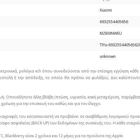
Xiaomi
6932554405656
MZB0INWEU
TlYu-69325544056562
unknown
εκτρονικά, ρολόγια κτλ όπου συνοδεύονται από την επίσημη εγγύηση κάθ
στολή ή την απόδειξη, το οποίο θα πρέπει να φυλάξεις. Δεν καλύπτοντα
υή. Οποιαδήποτε άλλη βλάβη (πτώση, υγρασία, κακή μεταχείριση, παρέμβα
χρέωση για την επισκευή του καθώς και για τον έλεγχο.
ιαγραφές του κατασκευαστή να προβαίνει σε αναβάθμιση λογισμικού προκε
ραφο ασφαλείας (BACK UP) των δεδομένων της συσκευής του. Η κάθε εταιρεί
C, Blackberry είναι 2 χρόνια και 12 μήνες για τα προϊόντα της Apple.