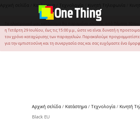
Αρχική σελίδα
/
Κατάστημα
/
Τεχνολογία
/
Κινητή Τηλεφωνία
/
Κινη
Το ηλεκτρονικό μας κατάστημα θα παραμείνει κλειστό, από Πέμπτη 30 Ιου
η Τετάρτη 29 Ιουλίου, έως τις 15:00 μ.μ., ώστε να είναι δυνατή η προετ
τον χρόνο καταχώρισης των παραγγελιών. Παρακαλούμε προγραμματίστε έ
για την εμπιστοσύνη και τη συνεργασία σας και σας ευχόμαστε ένα όμορφο
Αρχική σελίδα
/
Κατάστημα
/
Τεχνολογία
/
Κινητή Τ
Black EU