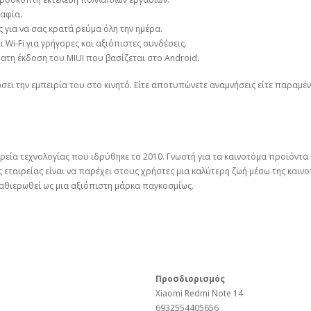
αφία.
 για να σας κρατά ρεύμα όλη την ημέρα.
αι Wi-Fi για γρήγορες και αξιόπιστες συνδέσεις.
ατη έκδοση του MIUI που βασίζεται στο Android.
ώσει την εμπειρία του στο κινητό. Είτε αποτυπώνετε αναμνήσεις είτε παραμέν
ρεία τεχνολογίας που ιδρύθηκε το 2010. Γνωστή για τα καινοτόμα προϊόντα τ
ς εταιρείας είναι να παρέχει στους χρήστες μια καλύτερη ζωή μέσω της και
 καθιερωθεί ως μια αξιόπιστη μάρκα παγκοσμίως.
Προσδιορισμός
Xiaomi Redmi Note 14
6932554405656