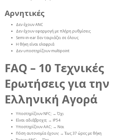
Αρνητικές
Δεν έχουν ANC
Δεν έχουν εφαρμογή με πλήρη ρυθμίσεις
Semi‑in‑ear δεν ταιριάζει σε όλους
Η θήκη είναι ελαφριά
Δεν υποστηρίζουν multipoint
FAQ – 10 Τεχνικές
Ερωτήσεις για την
Ελληνική Αγορά
Υποστηρίζουν NFC; → Όχι
Είναι αδιάβροχα; → IP54
Υποστηρίζουν AAC; → Ναι
Πόση αυτονομία έχουν; → Έως 37 ώρες με θήκη
Έχουν ANC; → Όχι