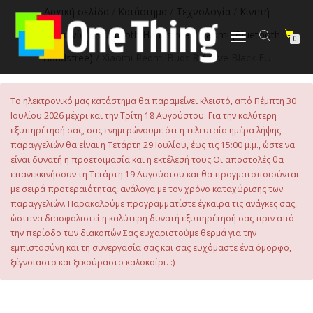
στο
Αρχική σελίδα
/
Κατάστημα
/
Τεχνολογία
/
Κινητή
περιεχόμενο
Τηλεφωνία
/
Bluetooth Handsfree
/
Xiaomi (Bluetooth
Εναλλαγή
0
πλοήγησης
Handsfree)
/ Xiaomi Redmi Buds 8 Active Black EU
Το ηλεκτρονικό μας κατάστημα θα παραμείνει κλειστό, από Πέμπτη 30
Ιουλίου 2026 μέχρι και την Τρίτη 18 Αυγούστου. Για την καλύτερη
εξυπηρέτησή σας, σας ενημερώνουμε ότι η τελευταία ημέρα λήψης
παραγγελιών θα είναι η Τετάρτη 29 Ιουλίου, έως τις 15:00 μ.μ., ώστε να
είναι δυνατή η προετοιμασία και η εκτέλεσή τους.Οι αποστολές θα
επανεκκινήσουν τη Τετάρτη 19 Αυγούστου και θα πραγματοποιούνται
με σειρά προτεραιότητας, ανάλογα με τον χρόνο καταχώρισης των
παραγγελιών. Παρακαλούμε προγραμματίστε έγκαιρα τις ανάγκες σας,
ώστε να διασφαλιστεί η καλύτερη δυνατή εξυπηρέτησή σας πριν από
την περίοδο των διακοπών.Σας ευχαριστούμε θερμά για την
εμπιστοσύνη και τη συνεργασία σας και σας ευχόμαστε ένα όμορφο,
ξέγνοιαστο και ξεκούραστο καλοκαίρι. :)