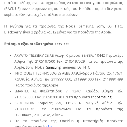
αυτό ο πελάτης είναι υποχρεωμένος να κρατάει αντίγραφο ασφαλείας
(BACK UP) των δεδομένων της συσκευής του. Η κάθε εταιρεία δεν φέρει
καμία ευθύνη για τυχόν απώλεια δεδομένων.
Η εγγύηση για τα προϊόντα της Nokia, Samsung, Sony, LG, HTC,
Blackberry είναι 2 χρόνια και 12 μήνες για τα προϊόντα της Apple.
Επίσημα εξουσιοδοτημένα service:
ARVATO TELESERVICE ΑΕ Λεωφ. Κηφισού 38-38Α, 10442 Περιστέρι
Αθήνα Τηλ. 2105197500 Fax: 2105197529 Για τα προϊόντα της
Apple, Sony, Nokia,
Samsung
, Siemens, LG, HTC
INFO QUEST TECHNOLOGIES ΑΕΒΕ Αλεξάνδρου Πάντου 25, 17671
Καλλιθέα Αθήνα Τηλ. 2119991000, 2119994000 Fax: 2119991499
Για τα προϊόντα της Apple
SMARTEC ΑΕ Φειδιππίδου 7, 12461 Χαϊδάρι Αθήνα Τηλ.
2105820000 Fax: 2105820030 Για τα προϊόντα της
Samsung
PROCORDIA Κριμαίας 7-9, 11526 Ν. Ψυχικό Αθήνα Τηλ.
2107777076 Fax: 2106929429 Για τα προϊόντα της
LG, Huawei, ΖΤΕ , Wiko, Allview.
Για τα προϊόντα της OnePlus η υποστήριξη παρέχετε
αποκλειστικά από
εδώ