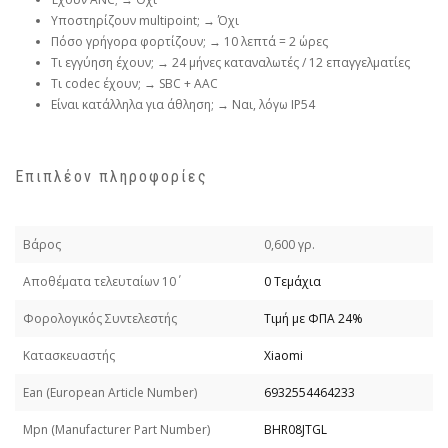
Υποστηρίζουν multipoint; → Όχι
Πόσο γρήγορα φορτίζουν; → 10 λεπτά = 2 ώρες
Τι εγγύηση έχουν; → 24 μήνες καταναλωτές / 12 επαγγελματίες
Τι codec έχουν; → SBC + AAC
Είναι κατάλληλα για άθληση; → Ναι, λόγω IP54
Επιπλέον πληροφορίες
Βάρος
0,600 γρ.
Απoθέματα τελευταίων 10΄
0 Τεμάχια
Φορολογικός Συντελεστής
Τιμή με ΦΠΑ 24%
Κατασκευαστής
Xiaomi
Εan (European Article Number)
6932554464233
Mpn (Manufacturer Part Number)
BHR08JTGL