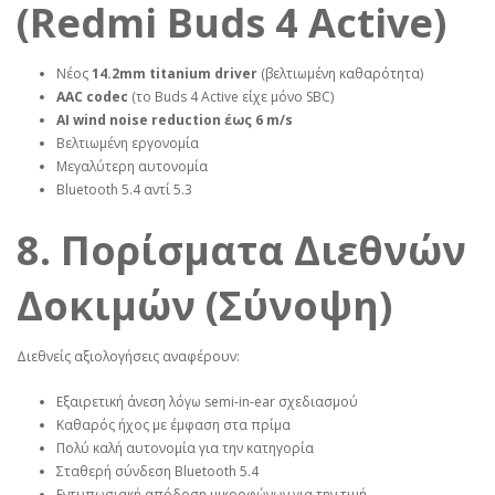
(Redmi Buds 4 Active)
Νέος
14.2mm titanium driver
(βελτιωμένη καθαρότητα)
AAC codec
(το Buds 4 Active είχε μόνο SBC)
AI wind noise reduction έως 6 m/s
Βελτιωμένη εργονομία
Μεγαλύτερη αυτονομία
Bluetooth 5.4 αντί 5.3
8. Πορίσματα Διεθνών
Δοκιμών (Σύνοψη)
Διεθνείς αξιολογήσεις αναφέρουν:
Εξαιρετική άνεση λόγω semi‑in‑ear σχεδιασμού
Καθαρός ήχος με έμφαση στα πρίμα
Πολύ καλή αυτονομία για την κατηγορία
Σταθερή σύνδεση Bluetooth 5.4
Εντυπωσιακή απόδοση μικροφώνων για την τιμή