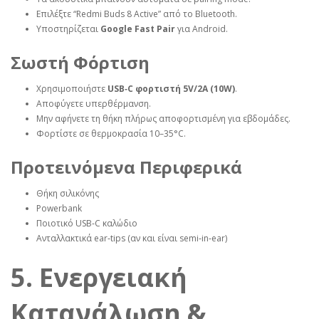
Επιλέξτε “Redmi Buds 8 Active” από το Bluetooth.
Υποστηρίζεται
Google Fast Pair
για Android.
Σωστή Φόρτιση
Χρησιμοποιήστε
USB‑C φορτιστή 5V/2A (10W)
.
Αποφύγετε υπερθέρμανση.
Μην αφήνετε τη θήκη πλήρως αποφορτισμένη για εβδομάδες.
Φορτίστε σε θερμοκρασία 10–35°C.
Προτεινόμενα Περιφερικά
Θήκη σιλικόνης
Powerbank
Ποιοτικό USB‑C καλώδιο
Ανταλλακτικά ear‑tips (αν και είναι semi‑in‑ear)
5. Ενεργειακή
Κατανάλωση &