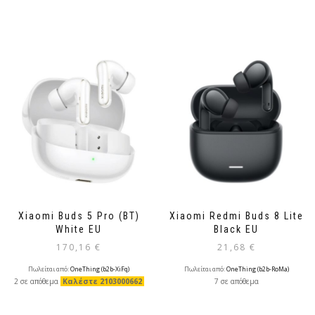
Xiaomi Buds 5 Pro (BT)
Xiaomi Redmi Buds 8 Lite
White EU
Black EU
170,16
€
21,68
€
Πωλείται από:
OneThing (b2b-XiFq)
Πωλείται από:
OneThing (b2b-RoMa)
2 σε απόθεμα
Καλέστε 2103000662
7 σε απόθεμα