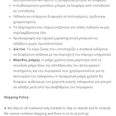
αντιπροσωπευτικό σκοπό, η πραγματική μπορεί να διαφέρει.
Η διαθεσιμότητα μοντέλου μπορεί να διαφέρει από τοποθεσία
σε τοποθεσία.
Πιθανόν να υπάρχουν διαφορές σε λεπτομέρειες, σχέδια και
χρωματισμούς.
Τα εξαρτήματα που παρουσιάζονται στο Video πιθανόν να μην
περιλαμβάνονται όλα.
Προδιαγραφές και τεχνικά χαρακτηριστικά μπορούν να
αλλάξουν χωρίς προειδοποίηση.
Δίκτυο:
Τα εύρη ζώνης που υποστηρίζει η συσκευή ενδέχεται
να διαφέρουν ανάλογα με την περιοχή ή τον πάροχο υπηρεσιών.
Μέγεθος μνήμης
: Η μνήμη χρήστη είναι μικρότερη από τη
συνολική μνήμη λόγω της αποθήκευσης του λειτουργικού
συστήματος και του λογισμικού που χρησιμοποιείται για τη
λειτουργία του τηλεφώνου. Η πραγματική μνήμη χρήστη θα
διαφέρει ανάλογα με τον χειριστή κινητής τηλεφωνίας και μπορεί
να αλλάξει μετά από την αναβάθμιση του λογισμικού.
Shipping Policy
★ We ship to UK mainland only (Unable to ship to islands and N. Ireland).
We cannot combine shipping and there is no local pick up.