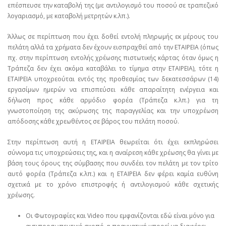
επέσπευσε την καταβολή της (με αντιλογισμό του ποσού σε τραπεζικό
λογαριασμό, με καταβολή μετρητών κ.λπ.).
Άλλως σε περίπτωση που έχει δοθεί εντολή πληρωμής εκ μέρους του
πελάτη αλλά τα χρήματα δεν έχουν εισπραχθεί από την ΕΤΑΙΡΕΙΑ (όπως
πχ. στην περίπτωση εντολής χρέωσης πιστωτικής κάρτας όταν όμως η
Τράπεζα δεν έχει ακόμα καταβάλει το τίμημα στην ΕΤΑΙΡΕΙΑ), τότε η
ΕΤΑΙΡΕΙΑ υποχρεούται εντός της προθεσμίας των δεκατεσσάρων (14)
εργασίμων ημερών να επισπεύσει κάθε απαραίτητη ενέργεια και
δήλωση προς κάθε αρμόδιο φορέα (Τράπεζα κ.λπ.) για τη
γνωστοποίηση της ακύρωσης της παραγγελίας και την υποχρέωση
απόδοσης κάθε χρεωθέντος σε βάρος του πελάτη ποσού.
Στην περίπτωση αυτή η ΕΤΑΙΡΕΙΑ θεωρείται ότι έχει εκπληρώσει
σύννομα τις υποχρεώσεις της, και η αναίρεση κάθε χρέωσης θα γίνει με
βάση τους όρους της σύμβασης που συνδέει τον πελάτη με τον τρίτο
αυτό φορέα (Τράπεζα κ.λπ.) και η ΕΤΑΙΡΕΙΑ δεν φέρει καμία ευθύνη
σχετικά με το χρόνο επιστροφής ή αντιλογισμού κάθε σχετικής
χρέωσης.
Οι Φωτογραφίες και Video που εμφανίζονται εδώ είναι μόνο για