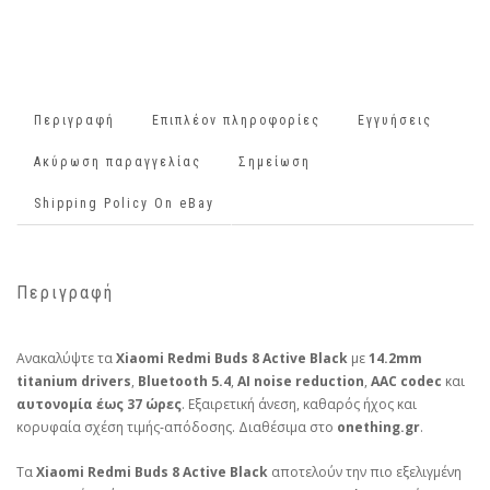
Περιγραφή
Επιπλέον πληροφορίες
Εγγυήσεις
Ακύρωση παραγγελίας
Σημείωση
Shipping Policy On eBay
Περιγραφή
Ανακαλύψτε τα
Xiaomi Redmi Buds 8 Active Black
με
14.2mm
titanium drivers
,
Bluetooth 5.4
,
AI noise reduction
,
AAC codec
και
αυτονομία έως 37 ώρες
. Εξαιρετική άνεση, καθαρός ήχος και
κορυφαία σχέση τιμής‑απόδοσης. Διαθέσιμα στο
onething.gr
.
Τα
Xiaomi Redmi Buds 8 Active Black
αποτελούν την πιο εξελιγμένη