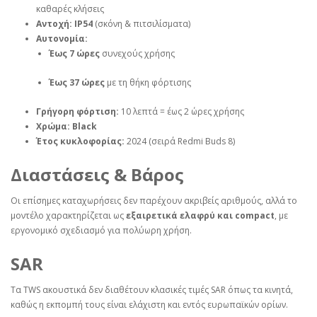
καθαρές κλήσεις
Αντοχή:
IP54
(σκόνη & πιτσιλίσματα)
Αυτονομία:
Έως 7 ώρες
συνεχούς χρήσης
Έως 37 ώρες
με τη θήκη φόρτισης
Γρήγορη φόρτιση:
10 λεπτά = έως 2 ώρες χρήσης
Χρώμα:
Black
Έτος κυκλοφορίας:
2024 (σειρά Redmi Buds 8)
Διαστάσεις & Βάρος
Οι επίσημες καταχωρήσεις δεν παρέχουν ακριβείς αριθμούς, αλλά το
μοντέλο χαρακτηρίζεται ως
εξαιρετικά ελαφρύ και compact
, με
εργονομικό σχεδιασμό για πολύωρη χρήση.
SAR
Τα TWS ακουστικά δεν διαθέτουν κλασικές τιμές SAR όπως τα κινητά,
καθώς η εκπομπή τους είναι ελάχιστη και εντός ευρωπαϊκών ορίων.