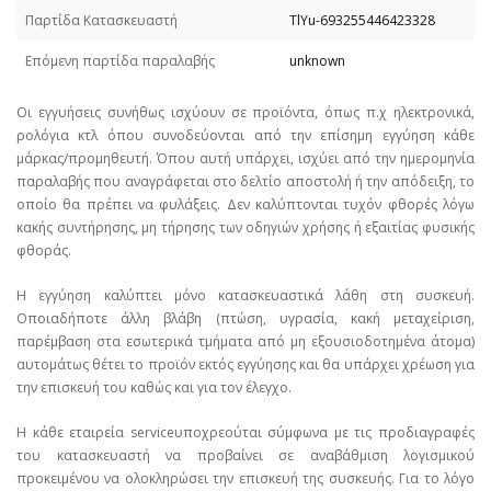
Παρτίδα Κατασκευαστή
TlYu-693255446423328
Επόμενη παρτίδα παραλαβής
unknown
Οι εγγυήσεις συνήθως ισχύουν σε προϊόντα, όπως π.χ ηλεκτρονικά,
ρολόγια κτλ όπου συνοδεύονται από την επίσημη εγγύηση κάθε
μάρκας/προμηθευτή. Όπου αυτή υπάρχει, ισχύει από την ημερομηνία
παραλαβής που αναγράφεται στο δελτίο αποστολή ή την απόδειξη, το
οποίο θα πρέπει να φυλάξεις. Δεν καλύπτονται τυχόν φθορές λόγω
κακής συντήρησης, μη τήρησης των οδηγιών χρήσης ή εξαιτίας φυσικής
φθοράς.
Η εγγύηση καλύπτει μόνο κατασκευαστικά λάθη στη συσκευή.
Οποιαδήποτε άλλη βλάβη (πτώση, υγρασία, κακή μεταχείριση,
παρέμβαση στα εσωτερικά τμήματα από μη εξουσιοδοτημένα άτομα)
αυτομάτως θέτει το προϊόν εκτός εγγύησης και θα υπάρχει χρέωση για
την επισκευή του καθώς και για τον έλεγχο.
Η κάθε εταιρεία serviceυποχρεούται σύμφωνα με τις προδιαγραφές
του κατασκευαστή να προβαίνει σε αναβάθμιση λογισμικού
προκειμένου να ολοκληρώσει την επισκευή της συσκευής. Για το λόγο