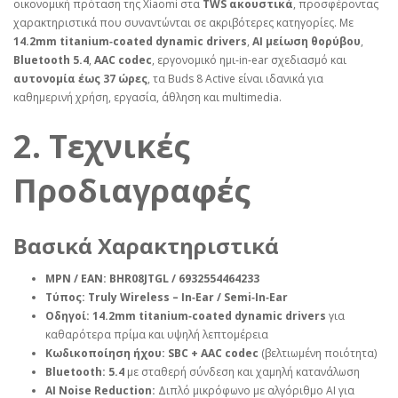
οικονομική πρόταση της Xiaomi στα
TWS ακουστικά
, προσφέροντας
χαρακτηριστικά που συναντώνται σε ακριβότερες κατηγορίες. Με
14.2mm titanium‑coated dynamic drivers
,
AI μείωση θορύβου
,
Bluetooth 5.4
,
AAC codec
, εργονομικό ημι‑in‑ear σχεδιασμό και
αυτονομία έως 37 ώρες
, τα Buds 8 Active είναι ιδανικά για
καθημερινή χρήση, εργασία, άθληση και multimedia.
2. Τεχνικές
Προδιαγραφές
Βασικά Χαρακτηριστικά
MPN / EAN:
BHR08JTGL / 6932554464233
Τύπος:
Truly Wireless – In‑Ear / Semi‑In‑Ear
Οδηγοί:
14.2mm titanium‑coated dynamic drivers
για
καθαρότερα πρίμα και υψηλή λεπτομέρεια
Κωδικοποίηση ήχου:
SBC + AAC codec
(βελτιωμένη ποιότητα)
Bluetooth:
5.4
με σταθερή σύνδεση και χαμηλή κατανάλωση
AI Noise Reduction:
Διπλό μικρόφωνο με αλγόριθμο AI για