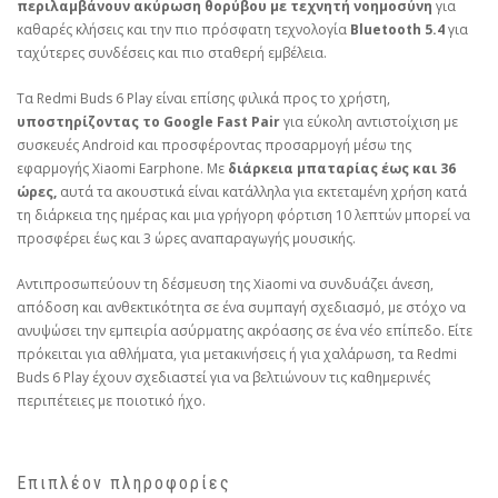
περιλαμβάνουν ακύρωση θορύβου με τεχνητή νοημοσύνη
για
καθαρές κλήσεις και την πιο πρόσφατη τεχνολογία
Bluetooth 5.4
για
ταχύτερες συνδέσεις και πιο σταθερή εμβέλεια.
Τα Redmi Buds 6 Play είναι επίσης φιλικά προς το χρήστη,
υποστηρίζοντας το Google Fast Pair
για εύκολη αντιστοίχιση με
συσκευές Android και προσφέροντας προσαρμογή μέσω της
εφαρμογής Xiaomi Earphone. Με
διάρκεια μπαταρίας έως και 36
ώρες,
αυτά τα ακουστικά είναι κατάλληλα για εκτεταμένη χρήση κατά
τη διάρκεια της ημέρας και μια γρήγορη φόρτιση 10 λεπτών μπορεί να
προσφέρει έως και 3 ώρες αναπαραγωγής μουσικής.
Αντιπροσωπεύουν τη δέσμευση της Xiaomi να συνδυάζει άνεση,
απόδοση και ανθεκτικότητα σε ένα συμπαγή σχεδιασμό, με στόχο να
ανυψώσει την εμπειρία ασύρματης ακρόασης σε ένα νέο επίπεδο. Είτε
πρόκειται για αθλήματα, για μετακινήσεις ή για χαλάρωση, τα Redmi
Buds 6 Play έχουν σχεδιαστεί για να βελτιώνουν τις καθημερινές
περιπέτειες με ποιοτικό ήχο.
Επιπλέον πληροφορίες