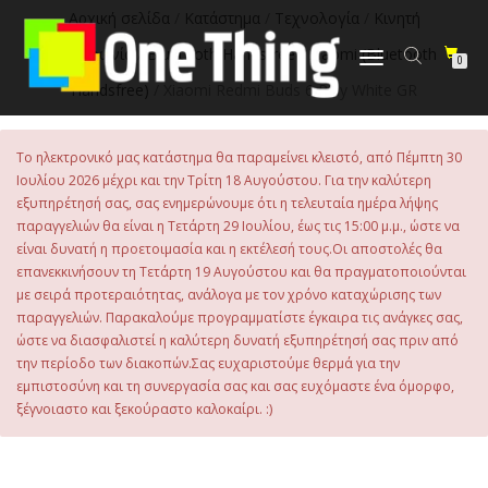
στο
Αρχική σελίδα
/
Κατάστημα
/
Τεχνολογία
/
Κινητή
περιεχόμενο
Τηλεφωνία
/
Bluetooth Handsfree
/
Xiaomi (Bluetooth
Εναλλαγή
0
πλοήγησης
Handsfree)
/ Xiaomi Redmi Buds 6 Play White GR
Το ηλεκτρονικό μας κατάστημα θα παραμείνει κλειστό, από Πέμπτη 30
Ιουλίου 2026 μέχρι και την Τρίτη 18 Αυγούστου. Για την καλύτερη
εξυπηρέτησή σας, σας ενημερώνουμε ότι η τελευταία ημέρα λήψης
παραγγελιών θα είναι η Τετάρτη 29 Ιουλίου, έως τις 15:00 μ.μ., ώστε να
είναι δυνατή η προετοιμασία και η εκτέλεσή τους.Οι αποστολές θα
επανεκκινήσουν τη Τετάρτη 19 Αυγούστου και θα πραγματοποιούνται
με σειρά προτεραιότητας, ανάλογα με τον χρόνο καταχώρισης των
παραγγελιών. Παρακαλούμε προγραμματίστε έγκαιρα τις ανάγκες σας,
ώστε να διασφαλιστεί η καλύτερη δυνατή εξυπηρέτησή σας πριν από
την περίοδο των διακοπών.Σας ευχαριστούμε θερμά για την
εμπιστοσύνη και τη συνεργασία σας και σας ευχόμαστε ένα όμορφο,
ξέγνοιαστο και ξεκούραστο καλοκαίρι. :)