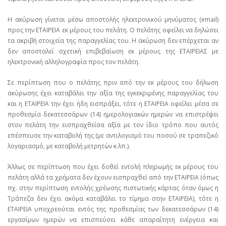
Η ακύρωση γίνεται μέσω αποστολής ηλεκτρονικού μηνύματος (email)
προς την ΕΤΑΙΡΕΙΑ εκ μέρους του πελάτη. Ο πελάτης οφείλει να δηλώσει
τα ακριβή στοιχεία της παραγγελίας του. Η ακύρωση δεν επέρχεται αν
δεν αποσταλεί σχετική επιβεβαίωση εκ μέρους της ΕΤΑΙΡΕΙΑΣ με
ηλεκτρονική αλληλογραφία προς τον πελάτη.
Σε περίπτωση που ο πελάτης πριν από την εκ μέρους του δήλωση
ακύρωσης έχει καταβάλει την αξία της εγκεκριμένης παραγγελίας του
και η ΕΤΑΙΡΕΙΑ την έχει ήδη εισπράξει, τότε η ΕΤΑΙΡΕΙΑ οφείλει μέσα σε
προθεσμία δεκατεσσάρων (14) ημερολογιακών ημερών να επιστρέψει
στον πελάτη την εισπραχθείσα αξία με τον ίδιο τρόπο που αυτός
επέσπευσε την καταβολή της (με αντιλογισμό του ποσού σε τραπεζικό
λογαριασμό, με καταβολή μετρητών κ.λπ.).
Άλλως σε περίπτωση που έχει δοθεί εντολή πληρωμής εκ μέρους του
πελάτη αλλά τα χρήματα δεν έχουν εισπραχθεί από την ΕΤΑΙΡΕΙΑ (όπως
πχ. στην περίπτωση εντολής χρέωσης πιστωτικής κάρτας όταν όμως η
Τράπεζα δεν έχει ακόμα καταβάλει το τίμημα στην ΕΤΑΙΡΕΙΑ), τότε η
ΕΤΑΙΡΕΙΑ υποχρεούται εντός της προθεσμίας των δεκατεσσάρων (14)
εργασίμων ημερών να επισπεύσει κάθε απαραίτητη ενέργεια και