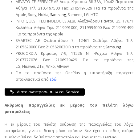
ARVATO TELESERVICE ΑΕ Λεωφ. Κηφισού 38-38Α, 10442 Περιστέρι
Αθήνα Τηλ. 2105197500 Fax: 2105197529 Για τα προϊόντα της
Apple, Sony, Nokia,
Samsung
, Siemens, LG, HTC
INFO QUEST TECHNOLOGIES ΑΕΒΕ Αλεξάνδρου Πάντου 25, 17671
Καλλιθέα Αθήνα Τηλ. 2119991000, 2119994000 Fax: 2119991499
Για τα προϊόντα της Apple
SMARTEC ΑΕ Φειδιππίδου 7, 12461 Χαϊδάρι Αθήνα Τηλ.
2105820000 Fax: 2105820030 Για τα προϊόντα της
Samsung
PROCORDIA Κριμαίας 7-9, 11526 Ν. Ψυχικό Αθήνα Τηλ.
2107777076 Fax: 2106929429 Για τα προϊόντα της
LG, Huawei, ΖΤΕ , Wiko, Allview.
Για τα προϊόντα της OnePlus η υποστήριξη παρέχετε
αποκλειστικά από
εδώ
Λίστα αντιπροσώπων και Service
Ακύρωση παραγγελίας εκ μέρους του πελάτη λόγω
μεταμελείας
Η εκ μέρους του πελάτη ακύρωση της παραγγελίας του λόγω
μεταμελείας γίνεται δεκτή μόνο εφόσον δεν έχει το είδος ακόμα
τιμολογηθεί και δοθεί προς αποστολή εκ μέρους της ΕΤΑΙΡΕΙΑΣ.