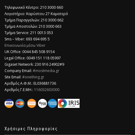
Τηλεφωνικό Κέντρο: 210 3000 660
Λογιστήριο: Καρύστου 27 Καματερό
Τμήμα Παραγγελιών: 210 3000 662
Τμήμα Αποστολών: 210 3000 663
Τμήμα Service: 211 0013 053
Sms – Viber: 693 694 695 5
Επικοινωνία μέσω Viber
​UK Office: 0044 845 508 9154
Legal Office: 0049 151 118 05997
Gigaset Network: 230 916 24902#9
Company Email:
#mostmedia.gr
Site Email:
#onething.gr
Αριθμός Α.Φ.Μ.: EL036881736
Αριθμός Γ.Ε.ΜΗ.:
116032603000
Χρήσιμες Πληροφορίες