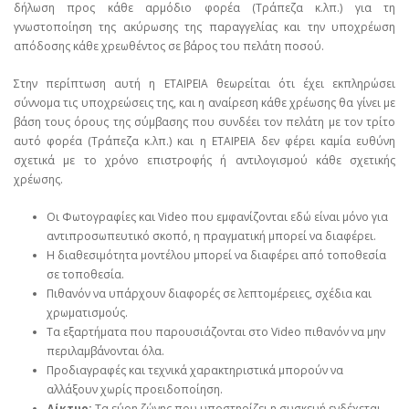
δήλωση προς κάθε αρμόδιο φορέα (Τράπεζα κ.λπ.) για τη
γνωστοποίηση της ακύρωσης της παραγγελίας και την υποχρέωση
απόδοσης κάθε χρεωθέντος σε βάρος του πελάτη ποσού.
Στην περίπτωση αυτή η ΕΤΑΙΡΕΙΑ θεωρείται ότι έχει εκπληρώσει
σύννομα τις υποχρεώσεις της, και η αναίρεση κάθε χρέωσης θα γίνει με
βάση τους όρους της σύμβασης που συνδέει τον πελάτη με τον τρίτο
αυτό φορέα (Τράπεζα κ.λπ.) και η ΕΤΑΙΡΕΙΑ δεν φέρει καμία ευθύνη
σχετικά με το χρόνο επιστροφής ή αντιλογισμού κάθε σχετικής
χρέωσης.
Οι Φωτογραφίες και Video που εμφανίζονται εδώ είναι μόνο για
αντιπροσωπευτικό σκοπό, η πραγματική μπορεί να διαφέρει.
Η διαθεσιμότητα μοντέλου μπορεί να διαφέρει από τοποθεσία
σε τοποθεσία.
Πιθανόν να υπάρχουν διαφορές σε λεπτομέρειες, σχέδια και
χρωματισμούς.
Τα εξαρτήματα που παρουσιάζονται στο Video πιθανόν να μην
περιλαμβάνονται όλα.
Προδιαγραφές και τεχνικά χαρακτηριστικά μπορούν να
αλλάξουν χωρίς προειδοποίηση.
Δίκτυο:
Τα εύρη ζώνης που υποστηρίζει η συσκευή ενδέχεται