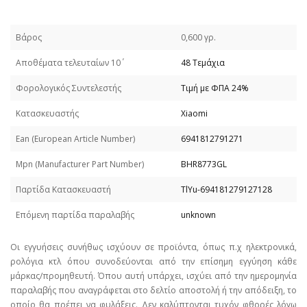
Βάρος
0,600 γρ.
Απoθέματα τελευταίων 10΄
48 Τεμάχια
Φορολογικός Συντελεστής
Τιμή με ΦΠΑ 24%
Κατασκευαστής
Xiaomi
Εan (European Article Number)
6941812791271
Mpn (Manufacturer Part Number)
BHR8773GL
Παρτίδα Κατασκευαστή
TlYu-694181279127128
Επόμενη παρτίδα παραλαβής
unknown
Οι εγγυήσεις συνήθως ισχύουν σε προϊόντα, όπως π.χ ηλεκτρονικά,
ρολόγια κτλ όπου συνοδεύονται από την επίσημη εγγύηση κάθε
μάρκας/προμηθευτή. Όπου αυτή υπάρχει, ισχύει από την ημερομηνία
παραλαβής που αναγράφεται στο δελτίο αποστολή ή την απόδειξη, το
οποίο θα πρέπει να φυλάξεις. Δεν καλύπτονται τυχόν φθορές λόγω