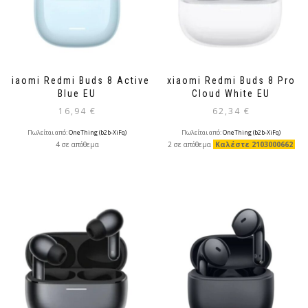
Xiaomi Redmi Buds 8 Active
xiaomi Redmi Buds 8 Pro
Blue EU
Cloud White EU
16,94
€
62,34
€
Πωλείται από:
OneThing (b2b-XiFq)
Πωλείται από:
OneThing (b2b-XiFq)
4 σε απόθεμα
2 σε απόθεμα
Καλέστε 2103000662