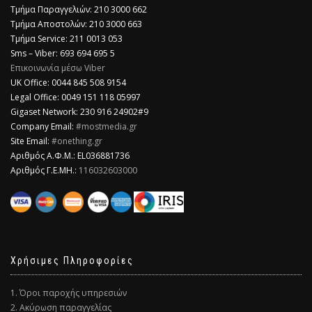
Τμήμα Παραγγελιών: 210 3000 662
Τμήμα Αποστολών: 210 3000 663
Τμήμα Service: 211 0013 053
Sms – Viber: 693 694 695 5
Επικοινωνία μέσω Viber
​UK Office: 0044 845 508 9154
Legal Office: 0049 151 118 05997
Gigaset Network: 230 916 24902#9
Company Email:
#mostmedia.gr
Site Email:
#onething.gr
Αριθμός Α.Φ.Μ.: EL036881736
Αριθμός Γ.Ε.ΜΗ.:
116032603000
Χρήσιμες Πληροφορίες
1. Όροι παροχής υπηρεσιών
2. Ακύρωση παραγγελίας