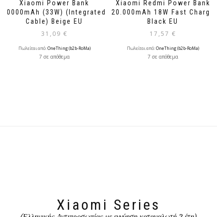
Xiaomi Power Bank
Xiaomi Redmi Power Bank
20000mAh (33W) (Integrated
20.000mAh 18W Fast Charge
Cable) Beige EU
Black EU
31,09
€
17,57
€
Πωλείται από:
OneThing (b2b-RoMa)
Πωλείται από:
OneThing (b2b-RoMa)
7 σε απόθεμα
7 σε απόθεμα
Xiaomi Series
(Ελληνικής Αντιπροσωπίας με εγγύηση καταναλωτή 2 έτη)