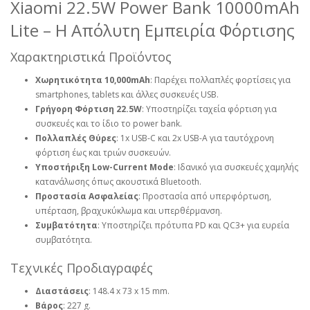
Xiaomi 22.5W Power Bank 10000mAh
Lite – Η Απόλυτη Εμπειρία Φόρτισης
Χαρακτηριστικά Προϊόντος
Χωρητικότητα 10,000mAh
: Παρέχει πολλαπλές φορτίσεις για
smartphones, tablets και άλλες συσκευές USB.
Γρήγορη Φόρτιση 22.5W
: Υποστηρίζει ταχεία φόρτιση για
συσκευές και το ίδιο το power bank.
Πολλαπλές Θύρες
: 1x USB-C και 2x USB-A για ταυτόχρονη
φόρτιση έως και τριών συσκευών.
Υποστήριξη Low-Current Mode
: Ιδανικό για συσκευές χαμηλής
κατανάλωσης όπως ακουστικά Bluetooth.
Προστασία Ασφαλείας
: Προστασία από υπερφόρτωση,
υπέρταση, βραχυκύκλωμα και υπερθέρμανση.
Συμβατότητα
: Υποστηρίζει πρότυπα PD και QC3+ για ευρεία
συμβατότητα.
Τεχνικές Προδιαγραφές
Διαστάσεις
: 148.4 x 73 x 15 mm.
Βάρος
: 227 g.