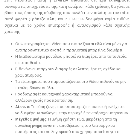
Στην περίπτωση αυτή η ΕΤΑΙΡΕΙΑ θεωρείται ότι έχει εκπληρώσει
σύννομα τις υποχρεώσεις της, και η αναίρεση κάθε χρέωσης θα γίνει με
βάση τους όρους της σύμβασης που συνδέει τον πελάτη με τον τρίτο
αυτό φορέα (Τράπεζα κ.λπ.) και η ΕΤΑΙΡΕΙΑ δεν φέρει καμία ευθύνη
σχετικά με το χρόνο επιστροφής ή αντιλογισμού κάθε σχετικής
χρέωσης.
Οι Φωτογραφίες και Video που εμφανίζονται εδώ είναι μόνο για
αντιπροσωπευτικό σκοπό, η πραγματική μπορεί να διαφέρει.
Η διαθεσιμότητα μοντέλου μπορεί να διαφέρει από τοποθεσία
σε τοποθεσία.
Πιθανόν να υπάρχουν διαφορές σε λεπτομέρειες, σχέδια και
χρωματισμούς.
Τα εξαρτήματα που παρουσιάζονται στο Video πιθανόν να μην
περιλαμβάνονται όλα.
Προδιαγραφές και τεχνικά χαρακτηριστικά μπορούν να
αλλάξουν χωρίς προειδοποίηση.
Δίκτυο:
Τα εύρη ζώνης που υποστηρίζει η συσκευή ενδέχεται
να διαφέρουν ανάλογα με την περιοχή ή τον πάροχο υπηρεσιών.
Μέγεθος μνήμης
: Η μνήμη χρήστη είναι μικρότερη από τη
συνολική μνήμη λόγω της αποθήκευσης του λειτουργικού
συστήματος και του λογισμικού που χρησιμοποιείται για τη