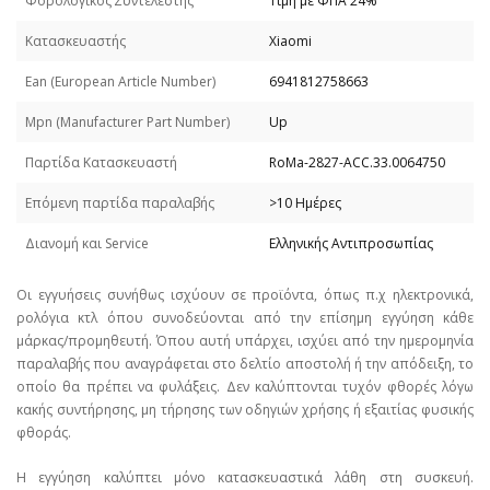
Φορολογικός Συντελεστής
Τιμή με ΦΠΑ 24%
Κατασκευαστής
Xiaomi
Εan (European Article Number)
6941812758663
Mpn (Manufacturer Part Number)
Up
Παρτίδα Κατασκευαστή
RoMa-2827-ACC.33.0064750
Επόμενη παρτίδα παραλαβής
>10 Ημέρες
Διανομή και Service
Ελληνικής Αντιπροσωπίας
Οι εγγυήσεις συνήθως ισχύουν σε προϊόντα, όπως π.χ ηλεκτρονικά,
ρολόγια κτλ όπου συνοδεύονται από την επίσημη εγγύηση κάθε
μάρκας/προμηθευτή. Όπου αυτή υπάρχει, ισχύει από την ημερομηνία
παραλαβής που αναγράφεται στο δελτίο αποστολή ή την απόδειξη, το
οποίο θα πρέπει να φυλάξεις. Δεν καλύπτονται τυχόν φθορές λόγω
κακής συντήρησης, μη τήρησης των οδηγιών χρήσης ή εξαιτίας φυσικής
φθοράς.
Η εγγύηση καλύπτει μόνο κατασκευαστικά λάθη στη συσκευή.