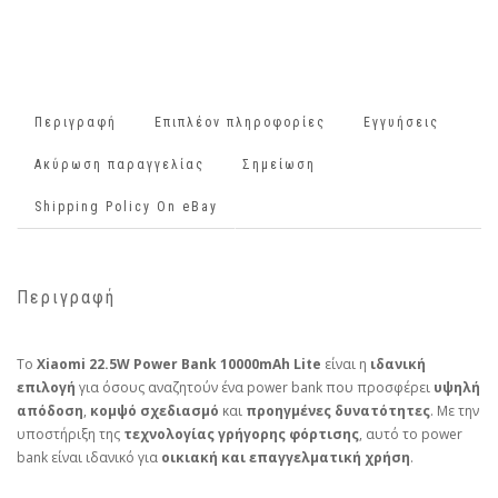
Περιγραφή
Επιπλέον πληροφορίες
Εγγυήσεις
Ακύρωση παραγγελίας
Σημείωση
Shipping Policy On eBay
Περιγραφή
Το
Xiaomi 22.5W Power Bank 10000mAh Lite
είναι η
ιδανική
επιλογή
για όσους αναζητούν ένα power bank που προσφέρει
υψηλή
απόδοση
,
κομψό σχεδιασμό
και
προηγμένες δυνατότητες
. Με την
υποστήριξη της
τεχνολογίας γρήγορης φόρτισης
, αυτό το power
bank είναι ιδανικό για
οικιακή και επαγγελματική χρήση
.