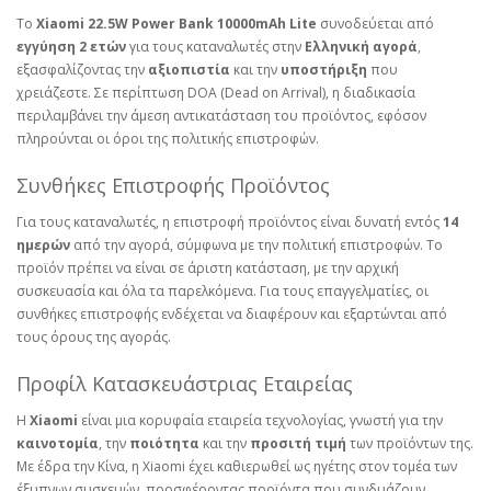
Το
Xiaomi 22.5W Power Bank 10000mAh Lite
συνοδεύεται από
εγγύηση 2 ετών
για τους καταναλωτές στην
Ελληνική αγορά
,
εξασφαλίζοντας την
αξιοπιστία
και την
υποστήριξη
που
χρειάζεστε. Σε περίπτωση DOA (Dead on Arrival), η διαδικασία
περιλαμβάνει την άμεση αντικατάσταση του προϊόντος, εφόσον
πληρούνται οι όροι της πολιτικής επιστροφών.
Συνθήκες Επιστροφής Προϊόντος
Για τους καταναλωτές, η επιστροφή προϊόντος είναι δυνατή εντός
14
ημερών
από την αγορά, σύμφωνα με την πολιτική επιστροφών. Το
προϊόν πρέπει να είναι σε άριστη κατάσταση, με την αρχική
συσκευασία και όλα τα παρελκόμενα. Για τους επαγγελματίες, οι
συνθήκες επιστροφής ενδέχεται να διαφέρουν και εξαρτώνται από
τους όρους της αγοράς.
Προφίλ Κατασκευάστριας Εταιρείας
Η
Xiaomi
είναι μια κορυφαία εταιρεία τεχνολογίας, γνωστή για την
καινοτομία
, την
ποιότητα
και την
προσιτή τιμή
των προϊόντων της.
Με έδρα την Κίνα, η Xiaomi έχει καθιερωθεί ως ηγέτης στον τομέα των
έξυπνων συσκευών, προσφέροντας προϊόντα που συνδυάζουν