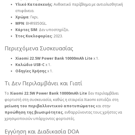
Υλικό Κατασκευής
: Ανθεκτικό περίβλημα με αντιολισθητική
επιφάνεια.
Χρώμα
: Γκρι.
MPN
: BHR9350GL.
Κάρτες SIM
: Δεν υποστηρίζει.
Έτος Κυκλοφορίας
: 2023.
Περιεχόμενα Συσκευασίας
Xiaomi 22.5W Power Bank 10000mAh Lite
x 1.
Καλώδιο USB-C
x 1.
Οδηγίες Χρήσης
x 1.
Τι Δεν Περιλαμβάνει και Γιατί
Το
Xiaomi 22.5W Power Bank 10000mAh Lite
δεν περιλαμβάνει
φορτιστή στη συσκευασία, καθώς η εταιρεία Xiaomi εστιάζει στη
μείωση του περιβαλλοντικού αποτυπώματος
και στην
προώθηση της βιωσιμότητας
, ενθαρρύνοντας τους χρήστες να
χρησιμοποιούν υπάρχοντες φορτιστές.
Εγγύηση και Διαδικασία DOA