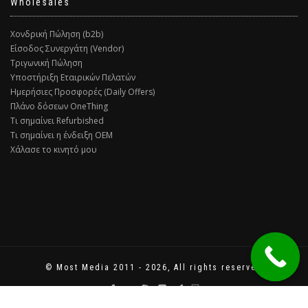
Wholesales
Χονδρική Πώληση (b2b)
Είσοδος Συνεργάτη (Vendor)
Τριγωνική Πώληση
Υποστήριξη Εταιρικών Πελατών
Ημερήσιες Προσφορές (Daily Offers)
Πλάνο δόσεων OneThing
Τι σημαίνει Refurbished
Τι σημαίνει η ένδειξη ΟΕΜ
Χάλασε το κινητό μου
© Most Media 2011 - 2026, All rights reserved