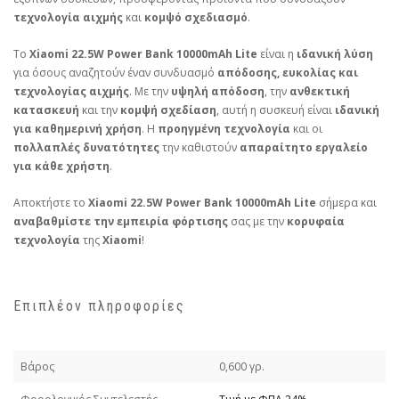
τεχνολογία αιχμής
και
κομψό σχεδιασμό
.
Το
Xiaomi 22.5W Power Bank 10000mAh Lite
είναι η
ιδανική λύση
για όσους αναζητούν έναν συνδυασμό
απόδοσης, ευκολίας και
τεχνολογίας αιχμής
. Με την
υψηλή απόδοση
, την
ανθεκτική
κατασκευή
και την
κομψή σχεδίαση
, αυτή η συσκευή είναι
ιδανική
για καθημερινή χρήση
. Η
προηγμένη τεχνολογία
και οι
πολλαπλές δυνατότητες
την καθιστούν
απαραίτητο εργαλείο
για κάθε χρήστη
.
Αποκτήστε το
Xiaomi 22.5W Power Bank 10000mAh Lite
σήμερα και
αναβαθμίστε την εμπειρία φόρτισης
σας με την
κορυφαία
τεχνολογία
της
Xiaomi
!
Επιπλέον πληροφορίες
Βάρος
0,600 γρ.