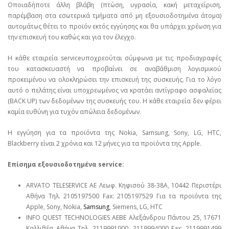
Οποιαδήποτε άλλη βλάβη (πτώση, υγρασία, κακή μεταχείριση,
παρέμβαση στα εσωτερικά τμήματα από μη εξουσιοδοτημένα άτομα)
αυτομάτως θέτει το προϊόν εκτός εγγύησης και θα υπάρχει χρέωση για
την επισκευή του καθώς και για τον έλεγχο.
Η κάθε εταιρεία serviceυποχρεούται σύμφωνα με τις προδιαγραφές
του κατασκευαστή να προβαίνει σε αναβάθμιση λογισμικού
προκειμένου να ολοκληρώσει την επισκευή της συσκευής. Για το λόγο
αυτό ο πελάτης είναι υποχρεωμένος να κρατάει αντίγραφο ασφαλείας
(BACK UP) των δεδομένων της συσκευής του. Η κάθε εταιρεία δεν φέρει
καμία ευθύνη για τυχόν απώλεια δεδομένων.
Η εγγύηση για τα προϊόντα της Nokia, Samsung, Sony, LG, HTC,
Blackberry είναι 2 χρόνια και 12 μήνες για τα προϊόντα της Apple.
Επίσημα εξουσιοδοτημένα service:
ARVATO TELESERVICE ΑΕ Λεωφ. Κηφισού 38-38Α, 10442 Περιστέρι
Αθήνα Τηλ. 2105197500 Fax: 2105197529 Για τα προϊόντα της
Apple, Sony, Nokia,
Samsung
, Siemens, LG, HTC
INFO QUEST TECHNOLOGIES ΑΕΒΕ Αλεξάνδρου Πάντου 25, 17671
Καλλιθέα Αθήνα Τηλ. 2119991000, 2119994000 Fax: 2119991499