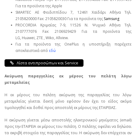
Για τα προϊόντα της Apple
SMARTEC ΑΕ Φειδιππίδου 7, 12461 Χαϊδάρι Αθήνα Τηλ.
2105820000 Fax: 2105820030 Για τα προϊόντα της
Samsung
PROCORDIA Κριμαίας 7-9, 11526 Ν. Ψυχικό Αθήνα Τηλ.
2107777076 Fax: 2106929429 Για τα προϊόντα της
LG, Huawei, ΖΤΕ , Wiko, Allview.
Για τα προϊόντα της OnePlus η υποστήριξη παρέχετε
αποκλειστικά από
εδώ
Λίστα αντιπροσώπων και Service
Ακύρωση παραγγελίας εκ μέρους του πελάτη λόγω
μεταμελείας
Η εκ μέρους του πελάτη ακύρωση της παραγγελίας του λόγω
μεταμελείας γίνεται δεκτή μόνο εφόσον δεν έχει το είδος ακόμα
τιμολογηθεί και δοθεί προς αποστολή εκ μέρους της ΕΤΑΙΡΕΙΑΣ.
Η ακύρωση γίνεται μέσω αποστολής ηλεκτρονικού μηνύματος (email)
προς την ΕΤΑΙΡΕΙΑ εκ μέρους του πελάτη. Ο πελάτης οφείλει να δηλώσει
τα ακριβή στοιχεία της παραγγελίας του. Η ακύρωση δεν επέρχεται αν