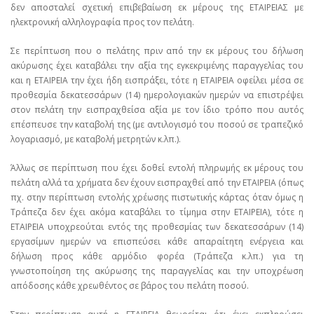
δεν αποσταλεί σχετική επιβεβαίωση εκ μέρους της ΕΤΑΙΡΕΙΑΣ με
ηλεκτρονική αλληλογραφία προς τον πελάτη.
Σε περίπτωση που ο πελάτης πριν από την εκ μέρους του δήλωση
ακύρωσης έχει καταβάλει την αξία της εγκεκριμένης παραγγελίας του
και η ΕΤΑΙΡΕΙΑ την έχει ήδη εισπράξει, τότε η ΕΤΑΙΡΕΙΑ οφείλει μέσα σε
προθεσμία δεκατεσσάρων (14) ημερολογιακών ημερών να επιστρέψει
στον πελάτη την εισπραχθείσα αξία με τον ίδιο τρόπο που αυτός
επέσπευσε την καταβολή της (με αντιλογισμό του ποσού σε τραπεζικό
λογαριασμό, με καταβολή μετρητών κ.λπ.).
Άλλως σε περίπτωση που έχει δοθεί εντολή πληρωμής εκ μέρους του
πελάτη αλλά τα χρήματα δεν έχουν εισπραχθεί από την ΕΤΑΙΡΕΙΑ (όπως
πχ. στην περίπτωση εντολής χρέωσης πιστωτικής κάρτας όταν όμως η
Τράπεζα δεν έχει ακόμα καταβάλει το τίμημα στην ΕΤΑΙΡΕΙΑ), τότε η
ΕΤΑΙΡΕΙΑ υποχρεούται εντός της προθεσμίας των δεκατεσσάρων (14)
εργασίμων ημερών να επισπεύσει κάθε απαραίτητη ενέργεια και
δήλωση προς κάθε αρμόδιο φορέα (Τράπεζα κ.λπ.) για τη
γνωστοποίηση της ακύρωσης της παραγγελίας και την υποχρέωση
απόδοσης κάθε χρεωθέντος σε βάρος του πελάτη ποσού.