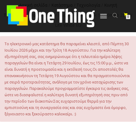
στο
Αρχική σελίδα
/
Κατάστημα
/
Τεχνολογία
/
Κινητή
περιεχόμενο
Τηλεφωνία
/
Power Bank
/ Xiaomi Power Bank 10000mAh 22.5W
Εναλλαγή
0
πλοήγησης
Lite White EU
Το ηλεκτρονικό μας κατάστημα θα παραμείνει κλειστό, από Πέμπτη 30
Ιουλίου 2026 μέχρι και την Τρίτη 18 Αυγούστου. Για την καλύτερη
εξυπηρέτησή σας, σας ενημερώνουμε ότι η τελευταία ημέρα λήψης
παραγγελιών θα είναι η Τετάρτη 29 Ιουλίου, έως τις 15:00 μ.μ., ώστε να
είναι δυνατή η προετοιμασία και η εκτέλεσή τους.Οι αποστολές θα
επανεκκινήσουν τη Τετάρτη 19 Αυγούστου και θα πραγματοποιούνται
με σειρά προτεραιότητας, ανάλογα με τον χρόνο καταχώρισης των
παραγγελιών. Παρακαλούμε προγραμματίστε έγκαιρα τις ανάγκες σας,
ώστε να διασφαλιστεί η καλύτερη δυνατή εξυπηρέτησή σας πριν από
την περίοδο των διακοπών.Σας ευχαριστούμε θερμά για την
εμπιστοσύνη και τη συνεργασία σας και σας ευχόμαστε ένα όμορφο,
ξέγνοιαστο και ξεκούραστο καλοκαίρι. :)