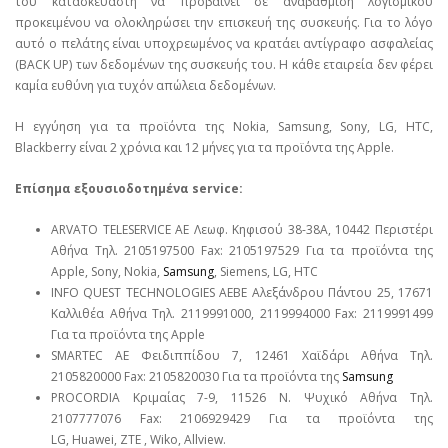
του κατασκευαστή να προβαίνει σε αναβάθμιση λογισμικού
προκειμένου να ολοκληρώσει την επισκευή της συσκευής. Για το λόγο
αυτό ο πελάτης είναι υποχρεωμένος να κρατάει αντίγραφο ασφαλείας
(BACK UP) των δεδομένων της συσκευής του. Η κάθε εταιρεία δεν φέρει
καμία ευθύνη για τυχόν απώλεια δεδομένων.
Η εγγύηση για τα προϊόντα της Nokia, Samsung, Sony, LG, HTC,
Blackberry είναι 2 χρόνια και 12 μήνες για τα προϊόντα της Apple.
Επίσημα εξουσιοδοτημένα service:
ARVATO TELESERVICE ΑΕ Λεωφ. Κηφισού 38-38Α, 10442 Περιστέρι
Αθήνα Τηλ. 2105197500 Fax: 2105197529 Για τα προϊόντα της
Apple, Sony, Nokia,
Samsung
, Siemens, LG, HTC
INFO QUEST TECHNOLOGIES ΑΕΒΕ Αλεξάνδρου Πάντου 25, 17671
Καλλιθέα Αθήνα Τηλ. 2119991000, 2119994000 Fax: 2119991499
Για τα προϊόντα της Apple
SMARTEC ΑΕ Φειδιππίδου 7, 12461 Χαϊδάρι Αθήνα Τηλ.
2105820000 Fax: 2105820030 Για τα προϊόντα της
Samsung
PROCORDIA Κριμαίας 7-9, 11526 Ν. Ψυχικό Αθήνα Τηλ.
2107777076 Fax: 2106929429 Για τα προϊόντα της
LG, Huawei, ΖΤΕ , Wiko, Allview.