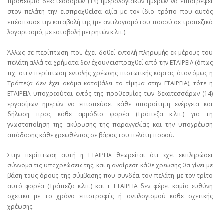
προθεσμία δεκατεσσάρων (14) ημερολογιακών ημερών να επιστρέψει
στον πελάτη την εισπραχθείσα αξία με τον ίδιο τρόπο που αυτός
επέσπευσε την καταβολή της (με αντιλογισμό του ποσού σε τραπεζικό
λογαριασμό, με καταβολή μετρητών κ.λπ.).
Άλλως σε περίπτωση που έχει δοθεί εντολή πληρωμής εκ μέρους του
πελάτη αλλά τα χρήματα δεν έχουν εισπραχθεί από την ΕΤΑΙΡΕΙΑ (όπως
πχ. στην περίπτωση εντολής χρέωσης πιστωτικής κάρτας όταν όμως η
Τράπεζα δεν έχει ακόμα καταβάλει το τίμημα στην ΕΤΑΙΡΕΙΑ), τότε η
ΕΤΑΙΡΕΙΑ υποχρεούται εντός της προθεσμίας των δεκατεσσάρων (14)
εργασίμων ημερών να επισπεύσει κάθε απαραίτητη ενέργεια και
δήλωση προς κάθε αρμόδιο φορέα (Τράπεζα κ.λπ.) για τη
γνωστοποίηση της ακύρωσης της παραγγελίας και την υποχρέωση
απόδοσης κάθε χρεωθέντος σε βάρος του πελάτη ποσού.
Στην περίπτωση αυτή η ΕΤΑΙΡΕΙΑ θεωρείται ότι έχει εκπληρώσει
σύννομα τις υποχρεώσεις της, και η αναίρεση κάθε χρέωσης θα γίνει με
βάση τους όρους της σύμβασης που συνδέει τον πελάτη με τον τρίτο
αυτό φορέα (Τράπεζα κ.λπ.) και η ΕΤΑΙΡΕΙΑ δεν φέρει καμία ευθύνη
σχετικά με το χρόνο επιστροφής ή αντιλογισμού κάθε σχετικής
χρέωσης.