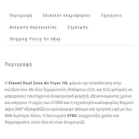
Περιγραφή
Επιπλέον πληροφορίες
Εγγυήσεις
Ακύρωση παραγγελίας
Σημείωση
Shipping Policy On eBay
Περιγραφή
Η
Xiaomi Dual Zone Air Fryer 10L
φέρνει την επανάσταση στην
κουζίνα σου. Με δύο ξεχωριστούς θαλάμους (3,5L και 6,5L) μπορείς να
μαγειρεύεις ταυτόχρονα διαφορετικά φαγητά, εξοικονομώντας χρόνο
και ενέργεια. Η ισχύς των 2700W και η τεχνολογία κυκλοφορίας θερμού
αέρα 360° εξασφαλίζουν ομοιόμορφο ψήσιμο και τραγανή υφή με έως
88% λιγότερο λίπος. Η λειτουργία
SYNC
συγχρονίζει χρόνο και
θερμοκρασία, ώστε όλα να είναι έτοιμα μαζί.