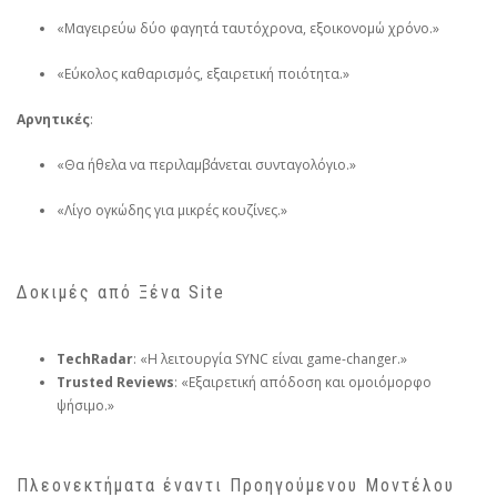
«Μαγειρεύω δύο φαγητά ταυτόχρονα, εξοικονομώ χρόνο.»
«Εύκολος καθαρισμός, εξαιρετική ποιότητα.»
Αρνητικές
:
«Θα ήθελα να περιλαμβάνεται συνταγολόγιο.»
«Λίγο ογκώδης για μικρές κουζίνες.»
Δοκιμές από Ξένα Site
TechRadar
: «Η λειτουργία SYNC είναι game-changer.»
Trusted Reviews
: «Εξαιρετική απόδοση και ομοιόμορφο
ψήσιμο.»
Πλεονεκτήματα έναντι Προηγούμενου Μοντέλου