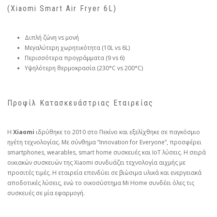
(Xiaomi Smart Air Fryer 6L)
Διπλή ζώνη vs μονή
Μεγαλύτερη χωρητικότητα (10L vs 6L)
Περισσότερα προγράμματα (9 vs 6)
Υψηλότερη θερμοκρασία (230°C vs 200°C)
Προφίλ Κατασκευάστριας Εταιρείας
Η
Xiaomi
ιδρύθηκε το 2010 στο Πεκίνο και εξελίχθηκε σε παγκόσμιο
ηγέτη τεχνολογίας. Με σύνθημα “Innovation for Everyone”, προσφέρει
smartphones, wearables, smart home συσκευές και IoT λύσεις. Η σειρά
οικιακών συσκευών της Xiaomi συνδυάζει τεχνολογία αιχμής με
προσιτές τιμές. Η εταιρεία επενδύει σε βιώσιμα υλικά και ενεργειακά
αποδοτικές λύσεις, ενώ το οικοσύστημα Mi Home συνδέει όλες τις
συσκευές σε μία εφαρμογή.