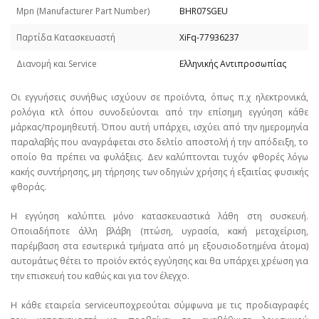
Mpn (Manufacturer Part Number)
BHR07SGEU
Παρτίδα Κατασκευαστή
XiFq-77936237
Διανομή και Service
Ελληνικής Αντιπροσωπίας
Οι εγγυήσεις συνήθως ισχύουν σε προϊόντα, όπως π.χ ηλεκτρονικά,
ρολόγια κτλ όπου συνοδεύονται από την επίσημη εγγύηση κάθε
μάρκας/προμηθευτή. Όπου αυτή υπάρχει, ισχύει από την ημερομηνία
παραλαβής που αναγράφεται στο δελτίο αποστολή ή την απόδειξη, το
οποίο θα πρέπει να φυλάξεις. Δεν καλύπτονται τυχόν φθορές λόγω
κακής συντήρησης, μη τήρησης των οδηγιών χρήσης ή εξαιτίας φυσικής
φθοράς.
Η εγγύηση καλύπτει μόνο κατασκευαστικά λάθη στη συσκευή.
Οποιαδήποτε άλλη βλάβη (πτώση, υγρασία, κακή μεταχείριση,
παρέμβαση στα εσωτερικά τμήματα από μη εξουσιοδοτημένα άτομα)
αυτομάτως θέτει το προϊόν εκτός εγγύησης και θα υπάρχει χρέωση για
την επισκευή του καθώς και για τον έλεγχο.
Η κάθε εταιρεία serviceυποχρεούται σύμφωνα με τις προδιαγραφές