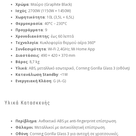
Χρώμα
: Μαύρο (Graphite Black)
Ισχύς
: 2700W (1150W + 1450W)
Χωρητικότητα
: 10L (3,5L + 6,5L)
Θερμοκρασία
: 40°C – 230°C
Προγράμματα
: 9
Χρονοδιακόπτης
: έως 60 λεπτά
Τεχνολογία
: Κυκλοφορία θερμού αέρα 360°
Συνδεσιμότητα
: Wi-Fi 2,4GHz, Mi Home App
Διαστάσεις
: 490 × 420 × 370 mm
Βάρος
: 8,7 kg
Υλικά
: ABS, μεταλλικό εσωτερικό, Corning Gorilla Glass 3 (οθόνη)
Κατανάλωση Standby
: <1W
Ενεργειακή Κλάση
: G (A–G)
Υλικά Κατασκευής
Περίβλημα
: Ανθεκτικό ABS με anti-fingerprint επίστρωση.
Θάλαμοι
: Μεταλλικοί με αντικολλητική επίστρωση.
Οθόνη
: Corning Gorilla Glass 3 για αντοχή σε γρατσουνιές.