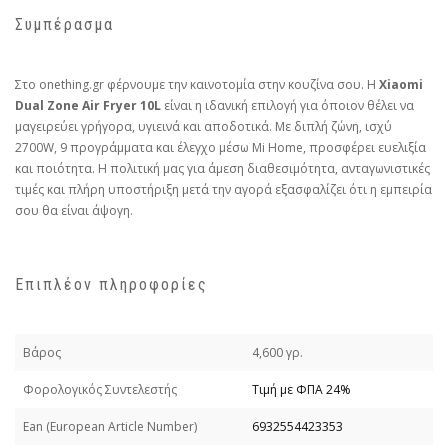
Συμπέρασμα
Στο onething.gr φέρνουμε την καινοτομία στην κουζίνα σου. Η
Xiaomi
Dual Zone Air Fryer 10L
είναι η ιδανική επιλογή για όποιον θέλει να
μαγειρεύει γρήγορα, υγιεινά και αποδοτικά. Με διπλή ζώνη, ισχύ
2700W, 9 προγράμματα και έλεγχο μέσω Mi Home, προσφέρει ευελιξία
και ποιότητα. Η πολιτική μας για άμεση διαθεσιμότητα, ανταγωνιστικές
τιμές και πλήρη υποστήριξη μετά την αγορά εξασφαλίζει ότι η εμπειρία
σου θα είναι άψογη.
Επιπλέον πληροφορίες
Βάρος
4,600 γρ.
Φορολογικός Συντελεστής
Τιμή με ΦΠΑ 24%
Εan (European Article Number)
6932554423353