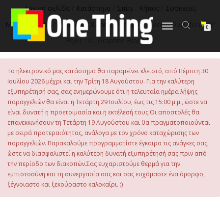
στο
Αρχική σελίδα
/
Κατάστημα
/
Σπίτι - Κήπος
/
Συσκευές
περιεχόμενο
Μαγειρέματος
/
Φριτέζες
/
Xiaomi Φριτέζες
/ Xiaomi Dual Zone Air
Εναλλαγή
0
πλοήγησης
Fryer 10L Graphite Black EU
Το ηλεκτρονικό μας κατάστημα θα παραμείνει κλειστό, από Πέμπτη 30
Ιουλίου 2026 μέχρι και την Τρίτη 18 Αυγούστου. Για την καλύτερη
εξυπηρέτησή σας, σας ενημερώνουμε ότι η τελευταία ημέρα λήψης
παραγγελιών θα είναι η Τετάρτη 29 Ιουλίου, έως τις 15:00 μ.μ., ώστε να
είναι δυνατή η προετοιμασία και η εκτέλεσή τους.Οι αποστολές θα
επανεκκινήσουν τη Τετάρτη 19 Αυγούστου και θα πραγματοποιούνται
με σειρά προτεραιότητας, ανάλογα με τον χρόνο καταχώρισης των
παραγγελιών. Παρακαλούμε προγραμματίστε έγκαιρα τις ανάγκες σας,
ώστε να διασφαλιστεί η καλύτερη δυνατή εξυπηρέτησή σας πριν από
την περίοδο των διακοπών.Σας ευχαριστούμε θερμά για την
εμπιστοσύνη και τη συνεργασία σας και σας ευχόμαστε ένα όμορφο,
ξέγνοιαστο και ξεκούραστο καλοκαίρι. :)