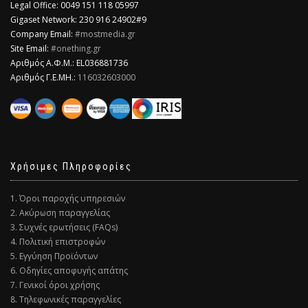
Legal Office: 0049 151 118 05997
Gigaset Network: 230 916 24902#9
Company Email:
#mostmedia.gr
Site Email:
#onething.gr
Αριθμός Α.Φ.Μ.: EL036881736
Αριθμός Γ.Ε.ΜΗ.:
116032603000
Χρήσιμες Πληροφορίες
1. Όροι παροχής υπηρεσιών
2. Ακύρωση παραγγελίας
3. Συχνές ερωτήσεις (FAQs)
4. Πολιτική επιστροφών
5. Εγγύηση Προϊόντων
6. Οδηγίες αποφυγής απάτης
7. Γενικοί όροι χρήσης
8. Τηλεφωνικές παραγγελίες