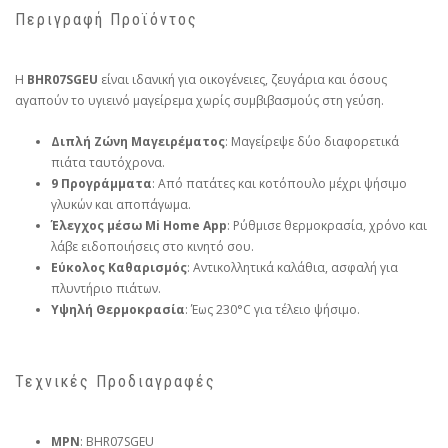
Περιγραφή Προϊόντος
Η
BHR07SGEU
είναι ιδανική για οικογένειες, ζευγάρια και όσους
αγαπούν το υγιεινό μαγείρεμα χωρίς συμβιβασμούς στη γεύση.
Διπλή Ζώνη Μαγειρέματος
: Μαγείρεψε δύο διαφορετικά
πιάτα ταυτόχρονα.
9 Προγράμματα
: Από πατάτες και κοτόπουλο μέχρι ψήσιμο
γλυκών και αποπάγωμα.
Έλεγχος μέσω Mi Home App
: Ρύθμισε θερμοκρασία, χρόνο και
λάβε ειδοποιήσεις στο κινητό σου.
Εύκολος Καθαρισμός
: Αντικολλητικά καλάθια, ασφαλή για
πλυντήριο πιάτων.
Υψηλή Θερμοκρασία
: Έως 230°C για τέλειο ψήσιμο.
Τεχνικές Προδιαγραφές
MPN
: BHR07SGEU