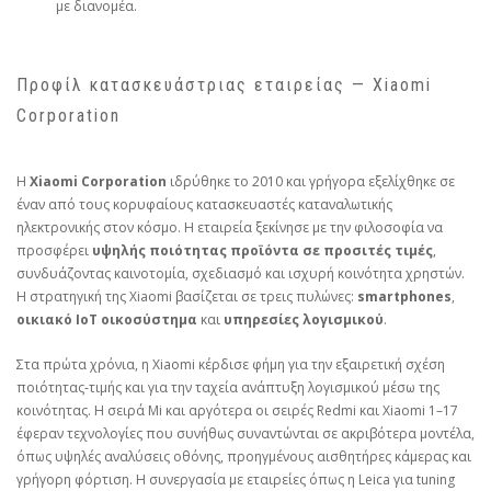
με διανομέα.
Προφίλ κατασκευάστριας εταιρείας — Xiaomi
Corporation
Η
Xiaomi Corporation
ιδρύθηκε το 2010 και γρήγορα εξελίχθηκε σε
έναν από τους κορυφαίους κατασκευαστές καταναλωτικής
ηλεκτρονικής στον κόσμο. Η εταιρεία ξεκίνησε με την φιλοσοφία να
προσφέρει
υψηλής ποιότητας προϊόντα σε προσιτές τιμές
,
συνδυάζοντας καινοτομία, σχεδιασμό και ισχυρή κοινότητα χρηστών.
Η στρατηγική της Xiaomi βασίζεται σε τρεις πυλώνες:
smartphones
,
οικιακό IoT οικοσύστημα
και
υπηρεσίες λογισμικού
.
Στα πρώτα χρόνια, η Xiaomi κέρδισε φήμη για την εξαιρετική σχέση
ποιότητας‑τιμής και για την ταχεία ανάπτυξη λογισμικού μέσω της
κοινότητας. Η σειρά Mi και αργότερα οι σειρές Redmi και Xiaomi 1–17
έφεραν τεχνολογίες που συνήθως συναντώνται σε ακριβότερα μοντέλα,
όπως υψηλές αναλύσεις οθόνης, προηγμένους αισθητήρες κάμερας και
γρήγορη φόρτιση. Η συνεργασία με εταιρείες όπως η Leica για tuning