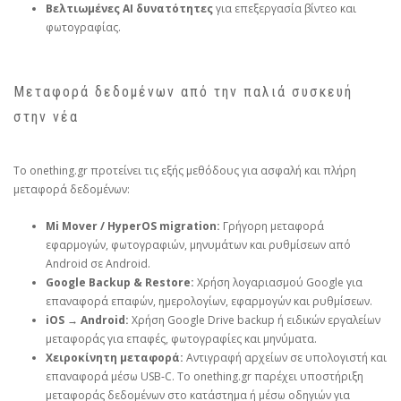
Βελτιωμένες AI δυνατότητες
για επεξεργασία βίντεο και
φωτογραφίας.
Μεταφορά δεδομένων από την παλιά συσκευή
στην νέα
Το onething.gr προτείνει τις εξής μεθόδους για ασφαλή και πλήρη
μεταφορά δεδομένων:
Mi Mover / HyperOS migration:
Γρήγορη μεταφορά
εφαρμογών, φωτογραφιών, μηνυμάτων και ρυθμίσεων από
Android σε Android.
Google Backup & Restore:
Χρήση λογαριασμού Google για
επαναφορά επαφών, ημερολογίων, εφαρμογών και ρυθμίσεων.
iOS → Android:
Χρήση Google Drive backup ή ειδικών εργαλείων
μεταφοράς για επαφές, φωτογραφίες και μηνύματα.
Χειροκίνητη μεταφορά:
Αντιγραφή αρχείων σε υπολογιστή και
επαναφορά μέσω USB‑C. Το onething.gr παρέχει υποστήριξη
μεταφοράς δεδομένων στο κατάστημα ή μέσω οδηγιών για