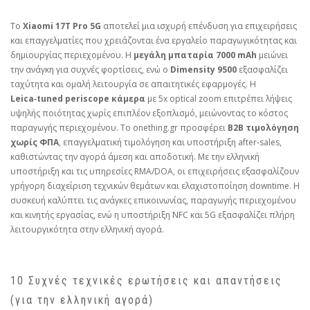
Το
Xiaomi 17T Pro 5G
αποτελεί μια ισχυρή επένδυση για επιχειρήσεις
και επαγγελματίες που χρειάζονται ένα εργαλείο παραγωγικότητας και
δημιουργίας περιεχομένου. Η
μεγάλη μπαταρία 7000 mAh
μειώνει
την ανάγκη για συχνές φορτίσεις, ενώ ο
Dimensity 9500
εξασφαλίζει
ταχύτητα και ομαλή λειτουργία σε απαιτητικές εφαρμογές. Η
Leica‑tuned periscope κάμερα
με 5x optical zoom επιτρέπει λήψεις
υψηλής ποιότητας χωρίς επιπλέον εξοπλισμό, μειώνοντας το κόστος
παραγωγής περιεχομένου. Το onething.gr προσφέρει
B2B τιμολόγηση
χωρίς ΦΠΑ
, επαγγελματική τιμολόγηση και υποστήριξη after‑sales,
καθιστώντας την αγορά άμεση και αποδοτική. Με την ελληνική
υποστήριξη και τις υπηρεσίες RMA/DOA, οι επιχειρήσεις εξασφαλίζουν
γρήγορη διαχείριση τεχνικών θεμάτων και ελαχιστοποίηση downtime. Η
συσκευή καλύπτει τις ανάγκες επικοινωνίας, παραγωγής περιεχομένου
και κινητής εργασίας, ενώ η υποστήριξη NFC και 5G εξασφαλίζει πλήρη
λειτουργικότητα στην ελληνική αγορά.
10 Συχνές τεχνικές ερωτήσεις και απαντήσεις
(για την ελληνική αγορά)