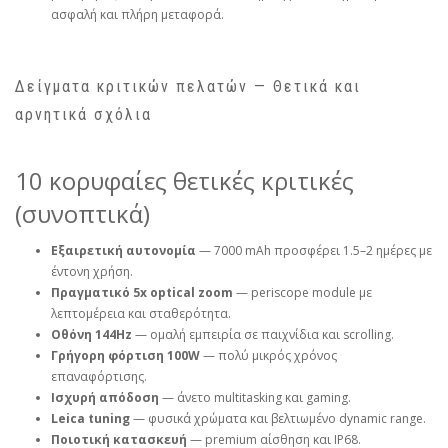
ασφαλή και πλήρη μεταφορά.
Δείγματα κριτικών πελατών — Θετικά και
αρνητικά σχόλια
10 κορυφαίες θετικές κριτικές
(συνοπτικά)
Εξαιρετική αυτονομία
— 7000 mAh προσφέρει 1.5–2 ημέρες με
έντονη χρήση.
Πραγματικό 5x optical zoom
— periscope module με
λεπτομέρεια και σταθερότητα.
Οθόνη 144Hz
— ομαλή εμπειρία σε παιχνίδια και scrolling.
Γρήγορη φόρτιση 100W
— πολύ μικρός χρόνος
επαναφόρτισης.
Ισχυρή απόδοση
— άνετο multitasking και gaming.
Leica tuning
— φυσικά χρώματα και βελτιωμένο dynamic range.
Ποιοτική κατασκευή
— premium αίσθηση και IP68.