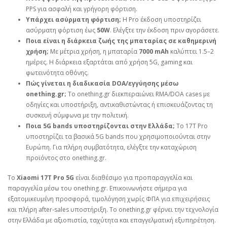
PPS για ασφαλή και γρήγορη φόρτιση.
Υπάρχει ασύρματη φόρτιση;
Η Pro έκδοση υποστηρίζει
ασύρματη φόρτιση έως
50W
. Ελέγξτε την έκδοση πριν αγοράσετε.
Ποια είναι η διάρκεια ζωής της μπαταρίας σε καθημερινή
χρήση;
Με μέτρια χρήση, η μπαταρία
7000 mAh
καλύπτει 1.5–2
ημέρες. Η διάρκεια εξαρτάται από χρήση 5G, gaming και
φωτεινότητα οθόνης.
Πώς γίνεται η διαδικασία DOA/εγγύησης μέσω
onething.gr;
Το onething.gr διεκπεραιώνει RMA/DOA cases με
οδηγίες και υποστήριξη, αντικαθιστώντας ή επισκευάζοντας τη
συσκευή σύμφωνα με την πολιτική.
Ποια 5G bands υποστηρίζονται στην Ελλάδα;
Το 17T Pro
υποστηρίζει τα βασικά 5G bands που χρησιμοποιούνται στην
Ευρώπη. Για πλήρη συμβατότητα, ελέγξτε την καταχώριση
προϊόντος στο onething.gr.
Το
Xiaomi 17T Pro 5G
είναι διαθέσιμο για προπαραγγελία και
παραγγελία μέσω του onething.gr. Επικοινωνήστε σήμερα για
εξατομικευμένη προσφορά, τιμολόγηση χωρίς ΦΠΑ για επιχειρήσεις
και πλήρη after‑sales υποστήριξη. Το onething.gr φέρνει την τεχνολογία
στην Ελλάδα με αξιοπιστία, ταχύτητα και επαγγελματική εξυπηρέτηση.