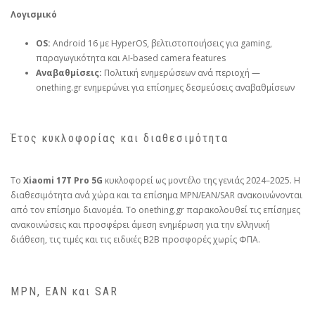
Λογισμικό
OS:
Android 16 με HyperOS, βελτιστοποιήσεις για gaming,
παραγωγικότητα και AI‑based camera features
Αναβαθμίσεις:
Πολιτική ενημερώσεων ανά περιοχή —
onething.gr ενημερώνει για επίσημες δεσμεύσεις αναβαθμίσεων
Έτος κυκλοφορίας και διαθεσιμότητα
Το
Xiaomi 17T Pro 5G
κυκλοφορεί ως μοντέλο της γενιάς 2024–2025. Η
διαθεσιμότητα ανά χώρα και τα επίσημα MPN/EAN/SAR ανακοινώνονται
από τον επίσημο διανομέα. Το onething.gr παρακολουθεί τις επίσημες
ανακοινώσεις και προσφέρει άμεση ενημέρωση για την ελληνική
διάθεση, τις τιμές και τις ειδικές B2B προσφορές χωρίς ΦΠΑ.
MPN, EAN και SAR