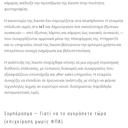
κάμερας ανέδειξε την προσήλωση της Xiaomi στην ποιότητα
φωτογραφίας.
Η καινοτομία της Xiaomi δεν περιορίζεται στα smartphones. Η εταιρεία
επένδυσε νωρίς στο
IoT
και δημιούργησε ένα οικοσύστημα έξυπνων
συσκευών — από έξυπνες λάμπες και κάμερες έως οικιακές συσκευές —
που συνεργάζονται αρμονικά μέσω της πλατφόρμας της. Η HyperOS
και οι υπηρεσίες cloud της Xiaomi βελτιώνουν την εμπειρία χρήστη και
επιτρέπουν συνεχή ενημέρωση και βελτιστοποίηση.
Η ανάπτυξη της Xiaomi στηρίχθηκε επίσης σε μια ισχυρή στρατηγική
διεθνούς επέκτασης, με τοπικούς διανομείς και συνεργασίες που
εξασφαλίζουν υποστήριξη και after‑sales υπηρεσίες. Η εταιρεία
συνεχίζει να επενδύει σε έρευνα και ανάπτυξη, με στόχο να φέρνει
τεχνολογίες αιχμής σε ευρύτερο κοινό, διατηρώντας παράλληλα
ανταγωνιστικές τιμές.
Συμπέρασμα — Γιατί να το αγοράσετε τώρα
(επιχείρηση χωρίς ΦΠΑ)