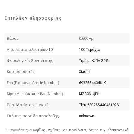
Επιπλέον πληροφορίες
Βάρος
0,600 γρ.
Απoθέματα τελευταίων 10΄
100 Τεμάχια
Φορολογικός Συντελεστής
Τιμή με ΦΠΑ 24%
Κατασκευαστής
Xiaomi
Εan (European Article Number)
6932554404819
Mpn (Manufacturer Part Number)
MZB0NUJEU
Παρτίδα Κατασκευαστή
TlYu-693255440481928
Επόμενη παρτίδα παραλαβής
unknown
Οι εγγυήσεις συνήθως ισχύουν σε προϊόντα, όπως π.χ ηλεκτρονικά,