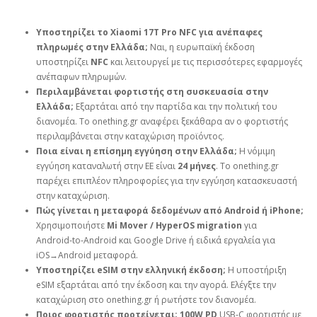
Υποστηρίζει το Xiaomi 17T Pro NFC για ανέπαφες
πληρωμές στην Ελλάδα;
Ναι, η ευρωπαϊκή έκδοση
υποστηρίζει
NFC
και λειτουργεί με τις περισσότερες εφαρμογές
ανέπαφων πληρωμών.
Περιλαμβάνεται φορτιστής στη συσκευασία στην
Ελλάδα;
Εξαρτάται από την παρτίδα και την πολιτική του
διανομέα. Το onething.gr αναφέρει ξεκάθαρα αν ο φορτιστής
περιλαμβάνεται στην καταχώριση προϊόντος.
Ποια είναι η επίσημη εγγύηση στην Ελλάδα;
Η νόμιμη
εγγύηση καταναλωτή στην ΕΕ είναι
24 μήνες
. Το onething.gr
παρέχει επιπλέον πληροφορίες για την εγγύηση κατασκευαστή
στην καταχώριση.
Πώς γίνεται η μεταφορά δεδομένων από Android ή iPhone;
Χρησιμοποιήστε
Mi Mover / HyperOS migration
για
Android‑to‑Android και Google Drive ή ειδικά εργαλεία για
iOS→Android μεταφορά.
Υποστηρίζει eSIM στην ελληνική έκδοση;
Η υποστήριξη
eSIM εξαρτάται από την έκδοση και την αγορά. Ελέγξτε την
καταχώριση στο onething.gr ή ρωτήστε τον διανομέα.
Ποιος φορτιστής προτείνεται;
100W PD
USB‑C φορτιστής με