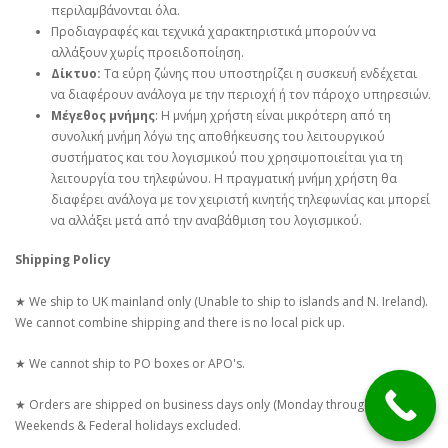
περιλαμβάνονται όλα.
Προδιαγραφές και τεχνικά χαρακτηριστικά μπορούν να
αλλάξουν χωρίς προειδοποίηση.
Δίκτυο:
Τα εύρη ζώνης που υποστηρίζει η συσκευή ενδέχεται
να διαφέρουν ανάλογα με την περιοχή ή τον πάροχο υπηρεσιών.
Μέγεθος μνήμης
: Η μνήμη χρήστη είναι μικρότερη από τη
συνολική μνήμη λόγω της αποθήκευσης του λειτουργικού
συστήματος και του λογισμικού που χρησιμοποιείται για τη
λειτουργία του τηλεφώνου. Η πραγματική μνήμη χρήστη θα
διαφέρει ανάλογα με τον χειριστή κινητής τηλεφωνίας και μπορεί
να αλλάξει μετά από την αναβάθμιση του λογισμικού.
Shipping Policy
★ We ship to UK mainland only (Unable to ship to islands and N. Ireland).
We cannot combine shipping and there is no local pick up.
★ We cannot ship to PO boxes or APO's.
★ Orders are shipped on business days only (Monday through Friday)
Weekends & Federal holidays excluded.