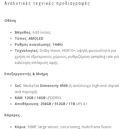
Αναλυτικές τεχνικές προδιαγραφές
Οθόνη
Μέγεθος:
6.83 ίντσες
Τύπος:
AMOLED
Ρυθμός ανανέωσης:
144Hz
Τεχνολογίες:
Dolby Vision, HDR10+, υψηλή φωτεινότητα για
χρήση σε εξωτερικούς χώρους, ρυθμιζόμενη sampling rate για
καλύτερη απόκριση αφής.
Επεξεργαστής & Μνήμη
SoC:
MediaTek
Dimensity 9500
(ή αντίστοιχο high‑end chipset
ανά περιοχή)
RAM:
12GB / 16GB
LPDDR5X
Αποθήκευση:
256GB / 512GB / 1TB
UFS 4.1
Κάμερες
Κύρια:
50MP, large sensor, Leica tuning, multi‑frame fusion