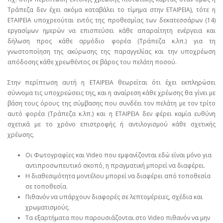
Τράπεζα δεν έχει ακόμα καταβάλει το τίμημα στην ΕΤΑΙΡΕΙΑ), τότε η
ΕΤΑΙΡΕΙΑ υποχρεούται εντός της προθεσμίας των δεκατεσσάρων (14)
εργασίμων ημερών να επισπεύσει κάθε απαραίτητη ενέργεια και
δήλωση προς κάθε αρμόδιο φορέα (Τράπεζα κ.λπ.) για τη
γνωστοποίηση της ακύρωσης της παραγγελίας και την υποχρέωση
απόδοσης κάθε χρεωθέντος σε βάρος του πελάτη ποσού.
Στην περίπτωση αυτή η ΕΤΑΙΡΕΙΑ θεωρείται ότι έχει εκπληρώσει
σύννομα τις υποχρεώσεις της, και η αναίρεση κάθε χρέωσης θα γίνει με
βάση τους όρους της σύμβασης που συνδέει τον πελάτη με τον τρίτο
αυτό φορέα (Τράπεζα κ.λπ.) και η ΕΤΑΙΡΕΙΑ δεν φέρει καμία ευθύνη
σχετικά με το χρόνο επιστροφής ή αντιλογισμού κάθε σχετικής
χρέωσης.
Οι Φωτογραφίες και Video που εμφανίζονται εδώ είναι μόνο για
αντιπροσωπευτικό σκοπό, η πραγματική μπορεί να διαφέρει.
Η διαθεσιμότητα μοντέλου μπορεί να διαφέρει από τοποθεσία
σε τοποθεσία.
Πιθανόν να υπάρχουν διαφορές σε λεπτομέρειες, σχέδια και
χρωματισμούς.
Τα εξαρτήματα που παρουσιάζονται στο Video πιθανόν να μην