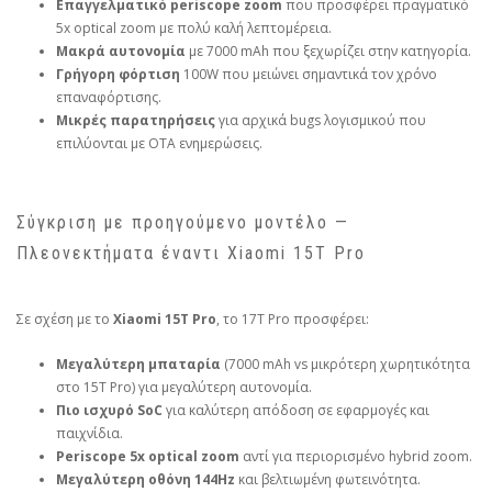
Επαγγελματικό periscope zoom
που προσφέρει πραγματικό
5x optical zoom με πολύ καλή λεπτομέρεια.
Μακρά αυτονομία
με 7000 mAh που ξεχωρίζει στην κατηγορία.
Γρήγορη φόρτιση
100W που μειώνει σημαντικά τον χρόνο
επαναφόρτισης.
Μικρές παρατηρήσεις
για αρχικά bugs λογισμικού που
επιλύονται με OTA ενημερώσεις.
Σύγκριση με προηγούμενο μοντέλο —
Πλεονεκτήματα έναντι Xiaomi 15T Pro
Σε σχέση με το
Xiaomi 15T Pro
, το 17T Pro προσφέρει:
Μεγαλύτερη μπαταρία
(7000 mAh vs μικρότερη χωρητικότητα
στο 15T Pro) για μεγαλύτερη αυτονομία.
Πιο ισχυρό SoC
για καλύτερη απόδοση σε εφαρμογές και
παιχνίδια.
Periscope 5x optical zoom
αντί για περιορισμένο hybrid zoom.
Μεγαλύτερη οθόνη 144Hz
και βελτιωμένη φωτεινότητα.