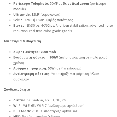
Periscope Telephoto:
50MP με
5x optical zoom
(periscope
module)
Ultrawide:
12MP (ευρυγώνιος)
Selfie:
32MP ή 16MP υψηλής ποιότητας
Βίντεο:
8K/30fps, 4K/60fps, AI‑driven stabilization, advanced noise
reduction, real‑time color grading tools
Μπαταρία & Φόρτιση
Χωρητικότητα:
7000 mAh
Ενσύρματη φόρτιση:
100W
(πλήρης φόρτιση σε πολύ μικρό
χρόνο)
Ασύρματη φόρτιση:
50W
(σε Pro εκδόσεις)
Αντίστροφη φόρτιση:
Υποστήριξη για φόρτιση άλλων
συσκευών
Συνδεσιμότητα
Δίκτυα:
5G SA/NSA, 4G LTE, 3G, 2G
Wi‑Fi:
Wi‑Fi 6E / Wi‑Fi 7 (ανάλογα με την έκδοση)
Bluetooth:
v6.0 με υποστήριξη aptX/LDAC
NFC:
Ναι
(ευρωπαϊκή έκδοση)