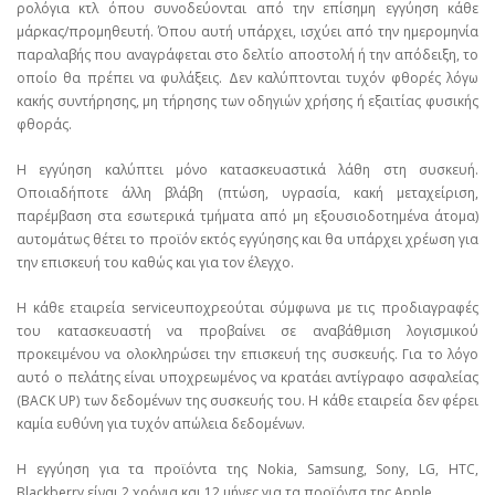
ρολόγια κτλ όπου συνοδεύονται από την επίσημη εγγύηση κάθε
μάρκας/προμηθευτή. Όπου αυτή υπάρχει, ισχύει από την ημερομηνία
παραλαβής που αναγράφεται στο δελτίο αποστολή ή την απόδειξη, το
οποίο θα πρέπει να φυλάξεις. Δεν καλύπτονται τυχόν φθορές λόγω
κακής συντήρησης, μη τήρησης των οδηγιών χρήσης ή εξαιτίας φυσικής
φθοράς.
Η εγγύηση καλύπτει μόνο κατασκευαστικά λάθη στη συσκευή.
Οποιαδήποτε άλλη βλάβη (πτώση, υγρασία, κακή μεταχείριση,
παρέμβαση στα εσωτερικά τμήματα από μη εξουσιοδοτημένα άτομα)
αυτομάτως θέτει το προϊόν εκτός εγγύησης και θα υπάρχει χρέωση για
την επισκευή του καθώς και για τον έλεγχο.
Η κάθε εταιρεία serviceυποχρεούται σύμφωνα με τις προδιαγραφές
του κατασκευαστή να προβαίνει σε αναβάθμιση λογισμικού
προκειμένου να ολοκληρώσει την επισκευή της συσκευής. Για το λόγο
αυτό ο πελάτης είναι υποχρεωμένος να κρατάει αντίγραφο ασφαλείας
(BACK UP) των δεδομένων της συσκευής του. Η κάθε εταιρεία δεν φέρει
καμία ευθύνη για τυχόν απώλεια δεδομένων.
Η εγγύηση για τα προϊόντα της Nokia, Samsung, Sony, LG, HTC,
Blackberry είναι 2 χρόνια και 12 μήνες για τα προϊόντα της Apple.