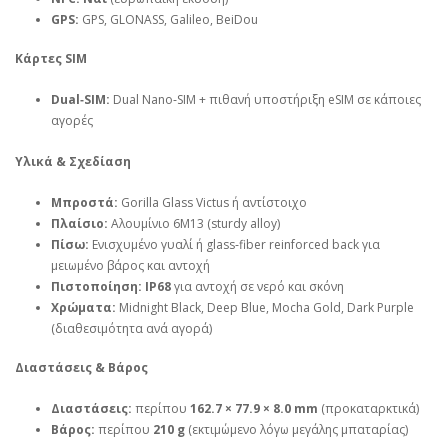
GPS:
GPS, GLONASS, Galileo, BeiDou
Κάρτες SIM
Dual‑SIM:
Dual Nano‑SIM + πιθανή υποστήριξη eSIM σε κάποιες
αγορές
Υλικά & Σχεδίαση
Μπροστά:
Gorilla Glass Victus ή αντίστοιχο
Πλαίσιο:
Αλουμίνιο 6M13 (sturdy alloy)
Πίσω:
Ενισχυμένο γυαλί ή glass‑fiber reinforced back για
μειωμένο βάρος και αντοχή
Πιστοποίηση:
IP68
για αντοχή σε νερό και σκόνη
Χρώματα:
Midnight Black, Deep Blue, Mocha Gold, Dark Purple
(διαθεσιμότητα ανά αγορά)
Διαστάσεις & Βάρος
Διαστάσεις:
περίπου
162.7 × 77.9 × 8.0 mm
(προκαταρκτικά)
Βάρος:
περίπου
210 g
(εκτιμώμενο λόγω μεγάλης μπαταρίας)