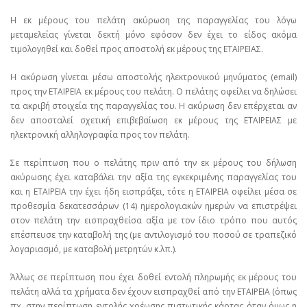
Η εκ μέρους του πελάτη ακύρωση της παραγγελίας του λόγω
μεταμελείας γίνεται δεκτή μόνο εφόσον δεν έχει το είδος ακόμα
τιμολογηθεί και δοθεί προς αποστολή εκ μέρους της ΕΤΑΙΡΕΙΑΣ.
Η ακύρωση γίνεται μέσω αποστολής ηλεκτρονικού μηνύματος (email)
προς την ΕΤΑΙΡΕΙΑ εκ μέρους του πελάτη. Ο πελάτης οφείλει να δηλώσει
τα ακριβή στοιχεία της παραγγελίας του. Η ακύρωση δεν επέρχεται αν
δεν αποσταλεί σχετική επιβεβαίωση εκ μέρους της ΕΤΑΙΡΕΙΑΣ με
ηλεκτρονική αλληλογραφία προς τον πελάτη.
Σε περίπτωση που ο πελάτης πριν από την εκ μέρους του δήλωση
ακύρωσης έχει καταβάλει την αξία της εγκεκριμένης παραγγελίας του
και η ΕΤΑΙΡΕΙΑ την έχει ήδη εισπράξει, τότε η ΕΤΑΙΡΕΙΑ οφείλει μέσα σε
προθεσμία δεκατεσσάρων (14) ημερολογιακών ημερών να επιστρέψει
στον πελάτη την εισπραχθείσα αξία με τον ίδιο τρόπο που αυτός
επέσπευσε την καταβολή της (με αντιλογισμό του ποσού σε τραπεζικό
λογαριασμό, με καταβολή μετρητών κ.λπ.).
Άλλως σε περίπτωση που έχει δοθεί εντολή πληρωμής εκ μέρους του
πελάτη αλλά τα χρήματα δεν έχουν εισπραχθεί από την ΕΤΑΙΡΕΙΑ (όπως
πχ. στην περίπτωση εντολής χρέωσης πιστωτικής κάρτας όταν όμως η