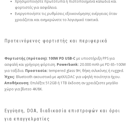
Χρησιμοποιήστε πρωτότυπα ή πιστοποιημένα καλώδια και
φορτιστές για ασφάλεια.
Ενεργοποιήστε τις ρυθμίσεις εξοικονόμησης ενέργειας όταν
χρειάζεται και ενημερώνετε το λογισμικό τακτικά.
Προτεινόμενος φορτιστής και περιφερικά
Φορτιστής (πρόταση):
100W PD USB‑C
με υποστήριξη PPS για
ασφαλή και γρήγορη φόρτιση.
Powerbank:
20.000 mAh με PD 65–100W
για ταξίδια.
Προστασία:
tempered glass 9H, θήκη σιλικόνης ή rugged.
Ήχος:
Bluetooth ακουστικά με aptX/LDAC για υψηλή ποιότητα ήχου.
Αποθήκευση:
Επιλέξτε 512GB ή 1TB έκδοση αν χρειάζεστε μεγάλο
χώρο για βίντεο 4K/8K.
Εγγύηση, DOA, διαδικασία επιστροφών και όροι
για επαγγελματίες