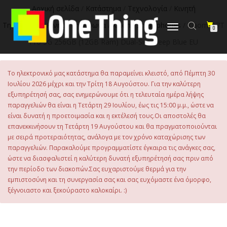
στο
Αρχική σελίδα
/
Κατάστημα
/
Τεχνολογία
/
Κινητή
περιεχόμενο
Τηλεφωνία
/
Κινητά Τηλέφωνα
/
Xiaomi Smartphones
/ Xiaomi 17T
Εναλλαγή
0
πλοήγησης
Pro 5G 256GB (12GB Ram) Dual-Sim Deep Blue EU
Το ηλεκτρονικό μας κατάστημα θα παραμείνει κλειστό, από Πέμπτη 30
Ιουλίου 2026 μέχρι και την Τρίτη 18 Αυγούστου. Για την καλύτερη
εξυπηρέτησή σας, σας ενημερώνουμε ότι η τελευταία ημέρα λήψης
παραγγελιών θα είναι η Τετάρτη 29 Ιουλίου, έως τις 15:00 μ.μ., ώστε να
είναι δυνατή η προετοιμασία και η εκτέλεσή τους.Οι αποστολές θα
επανεκκινήσουν τη Τετάρτη 19 Αυγούστου και θα πραγματοποιούνται
με σειρά προτεραιότητας, ανάλογα με τον χρόνο καταχώρισης των
παραγγελιών. Παρακαλούμε προγραμματίστε έγκαιρα τις ανάγκες σας,
ώστε να διασφαλιστεί η καλύτερη δυνατή εξυπηρέτησή σας πριν από
την περίοδο των διακοπών.Σας ευχαριστούμε θερμά για την
εμπιστοσύνη και τη συνεργασία σας και σας ευχόμαστε ένα όμορφο,
ξέγνοιαστο και ξεκούραστο καλοκαίρι. :)