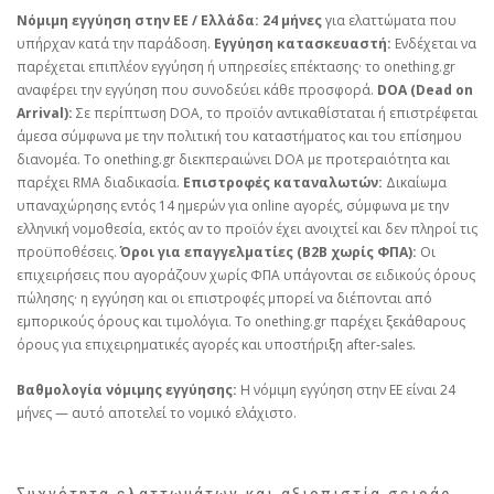
Νόμιμη εγγύηση στην ΕΕ / Ελλάδα:
24 μήνες
για ελαττώματα που
υπήρχαν κατά την παράδοση.
Εγγύηση κατασκευαστή:
Ενδέχεται να
παρέχεται επιπλέον εγγύηση ή υπηρεσίες επέκτασης· το onething.gr
αναφέρει την εγγύηση που συνοδεύει κάθε προσφορά.
DOA (Dead on
Arrival):
Σε περίπτωση DOA, το προϊόν αντικαθίσταται ή επιστρέφεται
άμεσα σύμφωνα με την πολιτική του καταστήματος και του επίσημου
διανομέα. Το onething.gr διεκπεραιώνει DOA με προτεραιότητα και
παρέχει RMA διαδικασία.
Επιστροφές καταναλωτών:
Δικαίωμα
υπαναχώρησης εντός 14 ημερών για online αγορές, σύμφωνα με την
ελληνική νομοθεσία, εκτός αν το προϊόν έχει ανοιχτεί και δεν πληροί τις
προϋποθέσεις.
Όροι για επαγγελματίες (B2B χωρίς ΦΠΑ):
Οι
επιχειρήσεις που αγοράζουν χωρίς ΦΠΑ υπάγονται σε ειδικούς όρους
πώλησης· η εγγύηση και οι επιστροφές μπορεί να διέπονται από
εμπορικούς όρους και τιμολόγια. Το onething.gr παρέχει ξεκάθαρους
όρους για επιχειρηματικές αγορές και υποστήριξη after‑sales.
Βαθμολογία νόμιμης εγγύησης:
Η νόμιμη εγγύηση στην ΕΕ είναι 24
μήνες — αυτό αποτελεί το νομικό ελάχιστο.