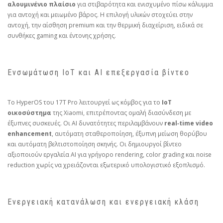
αλουμινένιο πλαίσιο
για στιβαρότητα και ενισχυμένο πίσω κάλυμμα
για αντοχή και μειωμένο βάρος. Η επιλογή υλικών στοχεύει στην
αντοχή, την αίσθηση premium και την θερμική διαχείριση, ειδικά σε
συνθήκες gaming και έντονης χρήσης.
Ενσωμάτωση IoT και AI επεξεργασία βίντεο
Το HyperOS του 17T Pro λειτουργεί ως κόμβος για το
IoT
οικοσύστημα
της Xiaomi, επιτρέποντας ομαλή διασύνδεση με
έξυπνες συσκευές. Οι AI δυνατότητες περιλαμβάνουν
real‑time video
enhancement
, αυτόματη σταθεροποίηση, έξυπνη μείωση θορύβου
και αυτόματη βελτιστοποίηση σκηνής. Οι δημιουργοί βίντεο
αξιοποιούν εργαλεία AI για γρήγορο rendering, color grading και noise
reduction χωρίς να χρειάζονται εξωτερικό υπολογιστικό εξοπλισμό.
Ενεργειακή κατανάλωση και ενεργειακή κλάση