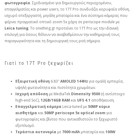
φωτογραφία
. Σχεδιασμένο για δημιουργούς περιεχομένου,
επαγγελματίες και power users, το 17T Pro συνδυάζει κορυφαία οθόνη,
ισχυρό επεξεργαστή, μεγάλη μπαταρία και ένα σύστημα κάμερας που
φέρνει πραγματικό οπτικό zoom 5x χάρη σε periscope module με
Leica tuning
. Το onething.gr προτείνει το 17T Pro ως την ιδανική
επιλογή για όσους θέλουν να αναβαθμίσουν την καθημερινή τους
παραγωγικότητα και τη δημιουργική τους ροή σήμερα.
Γιατί το 17T Pro ξεχωρίζει
Εξαιρετική οθόνη
6.83″
AMOLED 144Hz
για ομαλή εμπειρία,
υψηλή φωτεινότητα και πιστότητα χρωμάτων.
Ισχυρή απόδοση
με MediaTek
Dimensity 9500
(ή αντίστοιχο
high‑end SoC),
12GB/16GB RAM
και
UFS 4.1
αποθήκευση.
Επαγγελματική κάμερα
Leica‑tuned με
50MP κύριο
αισθητήρα
και
50MP periscope 5x optical zoom
για
φωτογραφίες και βίντεο που αντικαθιστούν το ξεχωριστό
εξοπλισμό.
Τεράστια αυτονομία
με
7000 mAh
μπαταρία και
100W