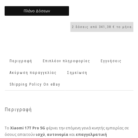
Πλάνο Δόσεων
Περιγραφή
Επιπλέον πληροφορίες
Εγγυήσεις
Ακύρωση παραγγελίας
Σημείωση
Shipping Policy On eBay
Περιγραφή
Το
Xiaomi 17T Pro 5G
φέρνει την επόμενη γενιά κινητής εμπειρίας σε
όσους απαιτούν
ισχύ
,
αυτονομία
και
επαγγελματική