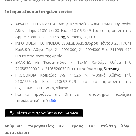
Επίσημα εξουσιοδοτημένα service:
ARVATO TELESERVICE ΑΕ Λεωφ. Κηφισού 38-38Α, 10442 Περιστέρι
Αθήνα Τηλ. 2105197500 Fax: 2105197529 Για τα προϊόντα της
Apple, Sony, Nokia,
Samsung
, Siemens, LG, HTC
INFO QUEST TECHNOLOGIES ΑΕΒΕ Αλεξάνδρου Πάντου 25, 17671
Καλλιθέα Αθήνα Τηλ. 2119991000, 2119994000 Fax: 2119991499
Για τα προϊόντα της Apple
SMARTEC ΑΕ Φειδιππίδου 7, 12461 Χαϊδάρι Αθήνα Τηλ.
2105820000 Fax: 2105820030 Για τα προϊόντα της
Samsung
PROCORDIA Κριμαίας 7-9, 11526 Ν. Ψυχικό Αθήνα Τηλ.
2107777076 Fax: 2106929429 Για τα προϊόντα της
LG, Huawei, ΖΤΕ , Wiko, Allview.
Για τα προϊόντα της OnePlus η υποστήριξη παρέχετε
αποκλειστικά από
εδώ
Λίστα αντιπροσώπων και Service
Ακύρωση παραγγελίας εκ μέρους του πελάτη λόγω
μεταμελείας