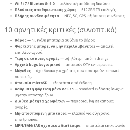
Wi‑Fi 7 / Bluetooth 6.0
— μελλοντική απόδοση δικτύου.
Πλούσιος αποθηκευτικός χώρος
— 512GB/1TB επιλογές.
Πλήρης συνδεσιμότητα
— NFC, 5G, GPS, αξιόπιστες συνδέσεις.
10 αρνητικές κριτικές (συνοπτικά)
Βάρος
— η μεγάλη μπαταρία αυξάνει το βάρος.
Φορτιστής μπορεί να μην περιλαμβάνεται
— απαιτεί
επιπλέον αγορά.
Τιμή σε κάποιες αγορές
— υψηλότερη από midrange.
Αρχικά bugs λογισμικού
— απαιτούν OTA ενημερώσεις.
Μέγεθος
— όχι ιδανικό για χρήστες που προτιμούν compact
συσκευές.
Απουσία microSD
— εξαρτάται από έκδοση.
Ασύρματη φόρτιση μόνο σε Pro
— standard εκδόσεις ίσως να
μην την υποστηρίζουν.
Διαθεσιμότητα χρωμάτων
— περιορισμένη σε κάποιες
αγορές.
Μη‑αποσπώμενη μπαταρία
— κλασικό για σύγχρονα
smartphones.
MPN/EAN/SAR όχι άμεσα διαθέσιμα
— απαιτείται επικοινωνία