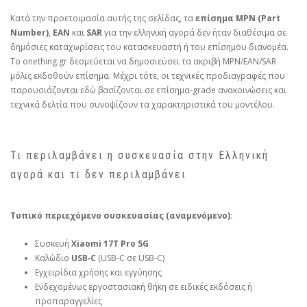
Κατά την προετοιμασία αυτής της σελίδας, τα
επίσημα MPN (Part
Number)
,
EAN
και
SAR
για την ελληνική αγορά δεν ήταν διαθέσιμα σε
δημόσιες καταχωρίσεις του κατασκευαστή ή του επίσημου διανομέα.
Το onething.gr δεσμεύεται να δημοσιεύσει τα ακριβή MPN/EAN/SAR
μόλις εκδοθούν επίσημα. Μέχρι τότε, οι τεχνικές προδιαγραφές που
παρουσιάζονται εδώ βασίζονται σε επίσημα‑grade ανακοινώσεις και
τεχνικά δελτία που συνοψίζουν τα χαρακτηριστικά του μοντέλου.
Τι περιλαμβάνει η συσκευασία στην Ελληνική
αγορά και τι δεν περιλαμβάνει
Τυπικό περιεχόμενο συσκευασίας (αναμενόμενο):
Συσκευή
Xiaomi 17T Pro 5G
Καλώδιο
USB‑C
(USB‑C σε USB‑C)
Εγχειρίδια χρήσης και εγγύησης
Ενδεχομένως εργοστασιακή θήκη σε ειδικές εκδόσεις ή
προπαραγγελίες