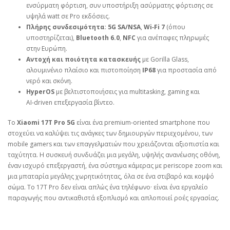
ενσύρματη φόρτιση, συν υποστήριξη ασύρματης φόρτισης σε
υψηλά watt σε Pro εκδόσεις.
Πλήρης συνδεσιμότητα
:
5G SA/NSA
,
Wi‑Fi 7
(όπου
υποστηρίζεται),
Bluetooth 6.0
,
NFC
για ανέπαφες πληρωμές
στην Ευρώπη.
Αντοχή και ποιότητα κατασκευής
με Gorilla Glass,
αλουμινένιο πλαίσιο και πιστοποίηση
IP68
για προστασία από
νερό και σκόνη.
HyperOS
με βελτιστοποιήσεις για multitasking, gaming και
AI‑driven επεξεργασία βίντεο.
Το
Xiaomi 17T Pro 5G
είναι ένα premium‑oriented smartphone που
στοχεύει να καλύψει τις ανάγκες των δημιουργών περιεχομένου, των
mobile gamers και των επαγγελματιών που χρειάζονται αξιοπιστία και
ταχύτητα. Η συσκευή συνδυάζει μια μεγάλη, υψηλής ανανέωσης οθόνη,
έναν ισχυρό επεξεργαστή, ένα σύστημα κάμερας με periscope zoom και
μια μπαταρία μεγάλης χωρητικότητας, όλα σε ένα στιβαρό και κομψό
σώμα. Το 17T Pro δεν είναι απλώς ένα τηλέφωνο· είναι ένα εργαλείο
παραγωγής που αντικαθιστά εξοπλισμό και απλοποιεί ροές εργασίας.