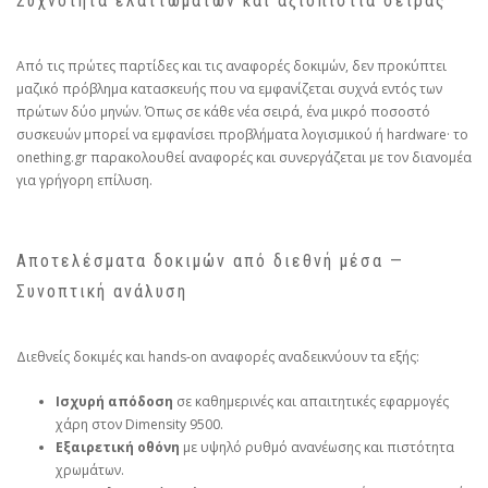
Συχνότητα ελαττωμάτων και αξιοπιστία σειράς
Από τις πρώτες παρτίδες και τις αναφορές δοκιμών, δεν προκύπτει
μαζικό πρόβλημα κατασκευής που να εμφανίζεται συχνά εντός των
πρώτων δύο μηνών. Όπως σε κάθε νέα σειρά, ένα μικρό ποσοστό
συσκευών μπορεί να εμφανίσει προβλήματα λογισμικού ή hardware· το
onething.gr παρακολουθεί αναφορές και συνεργάζεται με τον διανομέα
για γρήγορη επίλυση.
Αποτελέσματα δοκιμών από διεθνή μέσα —
Συνοπτική ανάλυση
Διεθνείς δοκιμές και hands‑on αναφορές αναδεικνύουν τα εξής:
Ισχυρή απόδοση
σε καθημερινές και απαιτητικές εφαρμογές
χάρη στον Dimensity 9500.
Εξαιρετική οθόνη
με υψηλό ρυθμό ανανέωσης και πιστότητα
χρωμάτων.