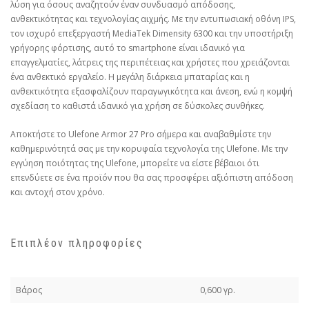
λύση για όσους αναζητούν έναν συνδυασμό απόδοσης,
ανθεκτικότητας και τεχνολογίας αιχμής. Με την εντυπωσιακή οθόνη IPS,
τον ισχυρό επεξεργαστή MediaTek Dimensity 6300 και την υποστήριξη
γρήγορης φόρτισης, αυτό το smartphone είναι ιδανικό για
επαγγελματίες, λάτρεις της περιπέτειας και χρήστες που χρειάζονται
ένα ανθεκτικό εργαλείο. Η μεγάλη διάρκεια μπαταρίας και η
ανθεκτικότητα εξασφαλίζουν παραγωγικότητα και άνεση, ενώ η κομψή
σχεδίαση το καθιστά ιδανικό για χρήση σε δύσκολες συνθήκες.
Αποκτήστε το Ulefone Armor 27 Pro σήμερα και αναβαθμίστε την
καθημερινότητά σας με την κορυφαία τεχνολογία της Ulefone. Με την
εγγύηση ποιότητας της Ulefone, μπορείτε να είστε βέβαιοι ότι
επενδύετε σε ένα προϊόν που θα σας προσφέρει αξιόπιστη απόδοση
και αντοχή στον χρόνο.
Επιπλέον πληροφορίες
Βάρος
0,600 γρ.