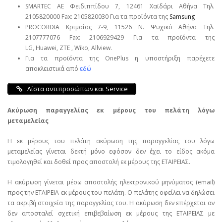
SMARTEC ΑΕ Φειδιππίδου 7, 12461 Χαϊδάρι Αθήνα Τηλ.
2105820000 Fax: 2105820030 Για τα προϊόντα της
Samsung
PROCORDIA Κριμαίας 7-9, 11526 Ν. Ψυχικό Αθήνα Τηλ.
2107777076 Fax: 2106929429 Για τα προϊόντα της
LG, Huawei, ΖΤΕ , Wiko, Allview.
Για τα προϊόντα της OnePlus η υποστήριξη παρέχετε
αποκλειστικά από
εδώ
Λίστα αντιπροσώπων και Service
Ακύρωση παραγγελίας εκ μέρους του πελάτη λόγω
μεταμελείας
Η εκ μέρους του πελάτη ακύρωση της παραγγελίας του λόγω
μεταμελείας γίνεται δεκτή μόνο εφόσον δεν έχει το είδος ακόμα
τιμολογηθεί και δοθεί προς αποστολή εκ μέρους της ΕΤΑΙΡΕΙΑΣ.
Η ακύρωση γίνεται μέσω αποστολής ηλεκτρονικού μηνύματος (email)
προς την ΕΤΑΙΡΕΙΑ εκ μέρους του πελάτη. Ο πελάτης οφείλει να δηλώσει
τα ακριβή στοιχεία της παραγγελίας του. Η ακύρωση δεν επέρχεται αν
δεν αποσταλεί σχετική επιβεβαίωση εκ μέρους της ΕΤΑΙΡΕΙΑΣ με