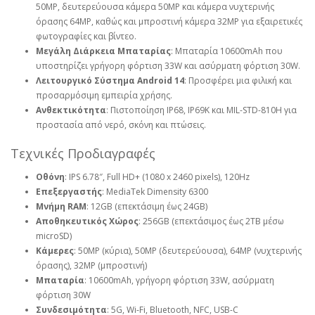
50MP, δευτερεύουσα κάμερα 50MP και κάμερα νυχτερινής
όρασης 64MP, καθώς και μπροστινή κάμερα 32MP για εξαιρετικές
φωτογραφίες και βίντεο.
Μεγάλη Διάρκεια Μπαταρίας
: Μπαταρία 10600mAh που
υποστηρίζει γρήγορη φόρτιση 33W και ασύρματη φόρτιση 30W.
Λειτουργικό Σύστημα Android 14
: Προσφέρει μια φιλική και
προσαρμόσιμη εμπειρία χρήσης.
Ανθεκτικότητα
: Πιστοποίηση IP68, IP69K και MIL-STD-810H για
προστασία από νερό, σκόνη και πτώσεις.
Τεχνικές Προδιαγραφές
Οθόνη
: IPS 6.78″, Full HD+ (1080 x 2460 pixels), 120Hz
Επεξεργαστής
: MediaTek Dimensity 6300
Μνήμη RAM
: 12GB (επεκτάσιμη έως 24GB)
Αποθηκευτικός Χώρος
: 256GB (επεκτάσιμος έως 2TB μέσω
microSD)
Κάμερες
: 50MP (κύρια), 50MP (δευτερεύουσα), 64MP (νυχτερινής
όρασης), 32MP (μπροστινή)
Μπαταρία
: 10600mAh, γρήγορη φόρτιση 33W, ασύρματη
φόρτιση 30W
Συνδεσιμότητα
: 5G, Wi-Fi, Bluetooth, NFC, USB-C