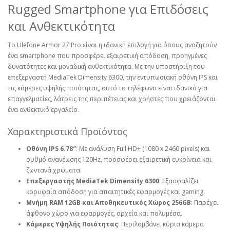
Rugged Smartphone για Επιδόσεις
και Ανθεκτικότητα
Το Ulefone Armor 27 Pro είναι η ιδανική επιλογή για όσους αναζητούν
ένα smartphone που προσφέρει εξαιρετική απόδοση, προηγμένες
δυνατότητες και μοναδική ανθεκτικότητα. Με την υποστήριξη του
επεξεργαστή MediaTek Dimensity 6300, την εντυπωσιακή οθόνη IPS και
τις κάμερες υψηλής ποιότητας, αυτό το τηλέφωνο είναι ιδανικό για
επαγγελματίες, λάτρεις της περιπέτειας και χρήστες που χρειάζονται
ένα ανθεκτικό εργαλείο.
Χαρακτηριστικά Προϊόντος
Οθόνη IPS 6.78″
: Με ανάλυση Full HD+ (1080 x 2460 pixels) και
ρυθμό ανανέωσης 120Hz, προσφέρει εξαιρετική ευκρίνεια και
ζωντανά χρώματα.
Επεξεργαστής MediaTek Dimensity 6300
: Εξασφαλίζει
κορυφαία απόδοση για απαιτητικές εφαρμογές και gaming.
Μνήμη RAM 12GB και Αποθηκευτικός Χώρος 256GB
: Παρέχει
άφθονο χώρο για εφαρμογές, αρχεία και πολυμέσα.
Κάμερες Υψηλής Ποιότητας
: Περιλαμβάνει κύρια κάμερα