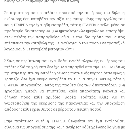
ηλεκτρονική αλληλογραφία προς τον πελάτη.
Σε περίπτωση που ο πελάτης πριν από την εκ μέρους του δήλωση
ακύρωσης έχει καταβάλει την αξία της εγκεκριμένης παραγγελίας του
και η ΕΤΑΙΡΕΙΑ την έχει ήδη εισπράξει, τότε η ΕΤΑΙΡΕΙΑ οφείλει μέσα σε
προθεσμία δεκατεσσάρων (14) ημερολογιακών ημερών να επιστρέψει
στον πελάτη την εισπραχθείσα αξία με τον ίδιο τρόπο που αυτός
επέσπευσε την καταβολή της (με αντιλογισμό του ποσού σε τραπεζικό
λογαριασμό, με καταβολή μετρητών κ.λπ.).
Άλλως σε περίπτωση που έχει δοθεί εντολή πληρωμής εκ μέρους του
πελάτη αλλά τα χρήματα δεν έχουν εισπραχθεί από την ΕΤΑΙΡΕΙΑ (όπως
πχ. στην περίπτωση εντολής χρέωσης πιστωτικής κάρτας όταν όμως η
Τράπεζα δεν έχει ακόμα καταβάλει το τίμημα στην ΕΤΑΙΡΕΙΑ), τότε η
ΕΤΑΙΡΕΙΑ υποχρεούται εντός της προθεσμίας των δεκατεσσάρων (14)
εργασίμων ημερών να επισπεύσει κάθε απαραίτητη ενέργεια και
δήλωση προς κάθε αρμόδιο φορέα (Τράπεζα κ.λπ.) για τη
γνωστοποίηση της ακύρωσης της παραγγελίας και την υποχρέωση
απόδοσης κάθε χρεωθέντος σε βάρος του πελάτη ποσού.
Στην περίπτωση αυτή η ΕΤΑΙΡΕΙΑ θεωρείται ότι έχει εκπληρώσει
σύννομα τις υποχρεώσεις της, και η αναίρεση κάθε χρέωσης θα γίνει με