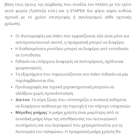
βάση τους όρους της σύμβασης που συνδέει τον πελάτη με τον τρίτο
αυτό φορέα (Τράπεζα κ.λπ.) και η ΕΤΑΙΡΕΙΑ δεν φέρει καμία ευθύνη
σχετικά με το χρόνο επιστροφής ή αντιλογισμού κάθε σχετικής
χρέωσης.
Οι Φωτογραφίες και Video που εμφανίζονται εδώ είναι μόνο για
αντιπροσωπευτικό σκοπό, η πραγματική μπορεί να διαφέρει.
Η διαθεσιμότητα μοντέλου μπορεί να διαφέρει από τοποθεσία
σε τοποθεσία.
Πιθανόν να υπάρχουν διαφορές σε λεπτομέρειες, σχέδια και
χρωματισμούς.
Τα εξαρτήματα που παρουσιάζονται στο Video πιθανόν να μην
περιλαμβάνονται όλα.
Προδιαγραφές και τεχνικά χαρακτηριστικά μπορούν να
αλλάξουν χωρίς προειδοποίηση.
Δίκτυο:
Τα εύρη ζώνης που υποστηρίζει η συσκευή ενδέχεται
να διαφέρουν ανάλογα με την περιοχή ή τον πάροχο υπηρεσιών.
Μέγεθος μνήμης
: Η μνήμη χρήστη είναι μικρότερη από τη
συνολική μνήμη λόγω της αποθήκευσης του λειτουργικού
συστήματος και του λογισμικού που χρησιμοποιείται για τη
λειτουργία του τηλεφώνου. Η πραγματική μνήμη χρήστη θα