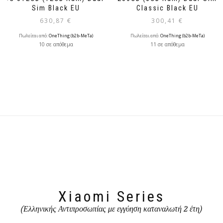
Sim Black EU
Classic Black EU
630,87
€
300,41
€
Πωλείται από:
OneThing (b2b-MeTa)
Πωλείται από:
OneThing (b2b-MeTa)
10 σε απόθεμα
11 σε απόθεμα
Xiaomi Series
(Ελληνικής Αντιπροσωπίας με εγγύηση καταναλωτή 2 έτη)