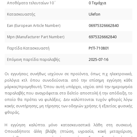
Απoθέματα τελευταίων 10΄
0 Τεμάχια
Κατασκευαστής
Ulefon
Εan (European Article Number)
06975326662840
Mpn (Manufacturer Part Number)
6975326662840
Παρτίδα Κατασκευαστή
PtTl-710801
Επόμενη παρτίδα παραλαβής
2025-07-16
Οι εγγυήσεις συνήθως ισχύουν σε προϊόντα, όπως π.χ ηλεκτρονικά,
ρολόγια κτλ όπου συνοδεύονται από την επίσημη εγγύηση κάθε
μάρκας/προμηθευτή. Όπου αυτή υπάρχει, ισχύει από την ημερομηνία
παραλαβής που αναγράφεται στο δελτίο αποστολή ή την απόδειξη, το
οποίο θα πρέπει να φυλάξεις. Δεν καλύπτονται τυχόν φθορές λόγω
κακής συντήρησης, μη τήρησης των οδηγιών χρήσης ή εξαιτίας φυσικής
φθοράς.
Η εγγύηση καλύπτει μόνο κατασκευαστικά λάθη στη συσκευή.
Οποιαδήποτε άλλη βλάβη (πτώση, υγρασία, κακή μεταχείριση,