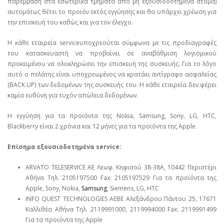
παρέμβαση στα εσωτερικά τμήματα από μη εξουσιοδοτημένα άτομα)
αυτομάτως θέτει το προϊόν εκτός εγγύησης και θα υπάρχει χρέωση για
την επισκευή του καθώς και για τον έλεγχο.
Η κάθε εταιρεία serviceυποχρεούται σύμφωνα με τις προδιαγραφές
του κατασκευαστή να προβαίνει σε αναβάθμιση λογισμικού
προκειμένου να ολοκληρώσει την επισκευή της συσκευής. Για το λόγο
αυτό ο πελάτης είναι υποχρεωμένος να κρατάει αντίγραφο ασφαλείας
(BACK UP) των δεδομένων της συσκευής του. Η κάθε εταιρεία δεν φέρει
καμία ευθύνη για τυχόν απώλεια δεδομένων.
Η εγγύηση για τα προϊόντα της Nokia, Samsung, Sony, LG, HTC,
Blackberry είναι 2 χρόνια και 12 μήνες για τα προϊόντα της Apple.
Επίσημα εξουσιοδοτημένα service:
ARVATO TELESERVICE ΑΕ Λεωφ. Κηφισού 38-38Α, 10442 Περιστέρι
Αθήνα Τηλ. 2105197500 Fax: 2105197529 Για τα προϊόντα της
Apple, Sony, Nokia,
Samsung
, Siemens, LG, HTC
INFO QUEST TECHNOLOGIES ΑΕΒΕ Αλεξάνδρου Πάντου 25, 17671
Καλλιθέα Αθήνα Τηλ. 2119991000, 2119994000 Fax: 2119991499
Για τα προϊόντα της Apple