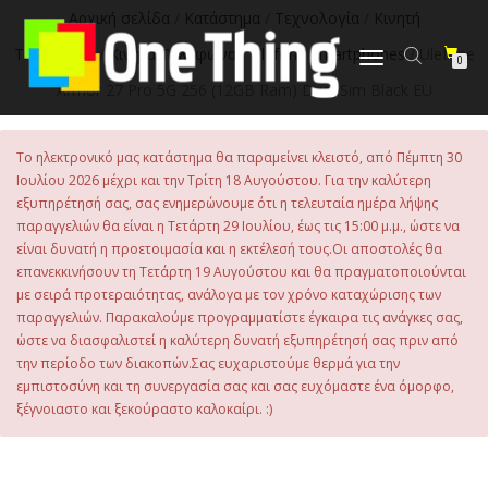
στο
Αρχική σελίδα
/
Κατάστημα
/
Τεχνολογία
/
Κινητή
περιεχόμενο
Τηλεφωνία
/
Κινητά Τηλέφωνα
/
Ulefone Smartphones
/ Ulefone
Εναλλαγή
0
πλοήγησης
Armor 27 Pro 5G 256 (12GB Ram) Dual-Sim Black EU
Το ηλεκτρονικό μας κατάστημα θα παραμείνει κλειστό, από Πέμπτη 30
Ιουλίου 2026 μέχρι και την Τρίτη 18 Αυγούστου. Για την καλύτερη
εξυπηρέτησή σας, σας ενημερώνουμε ότι η τελευταία ημέρα λήψης
παραγγελιών θα είναι η Τετάρτη 29 Ιουλίου, έως τις 15:00 μ.μ., ώστε να
είναι δυνατή η προετοιμασία και η εκτέλεσή τους.Οι αποστολές θα
επανεκκινήσουν τη Τετάρτη 19 Αυγούστου και θα πραγματοποιούνται
με σειρά προτεραιότητας, ανάλογα με τον χρόνο καταχώρισης των
παραγγελιών. Παρακαλούμε προγραμματίστε έγκαιρα τις ανάγκες σας,
ώστε να διασφαλιστεί η καλύτερη δυνατή εξυπηρέτησή σας πριν από
την περίοδο των διακοπών.Σας ευχαριστούμε θερμά για την
εμπιστοσύνη και τη συνεργασία σας και σας ευχόμαστε ένα όμορφο,
ξέγνοιαστο και ξεκούραστο καλοκαίρι. :)