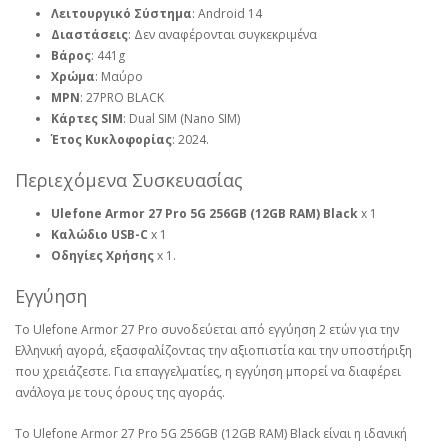
Λειτουργικό Σύστημα
: Android 14
Διαστάσεις
: Δεν αναφέρονται συγκεκριμένα
Βάρος
: 441g
Χρώμα
: Μαύρο
MPN
: 27PRO BLACK
Κάρτες SIM
: Dual SIM (Nano SIM)
Έτος Κυκλοφορίας
: 2024.
Περιεχόμενα Συσκευασίας
Ulefone Armor 27 Pro 5G 256GB (12GB RAM) Black
x 1
Καλώδιο USB-C
x 1
Οδηγίες Χρήσης
x 1.
Εγγύηση
Το Ulefone Armor 27 Pro συνοδεύεται από εγγύηση 2 ετών για την
Ελληνική αγορά, εξασφαλίζοντας την αξιοπιστία και την υποστήριξη
που χρειάζεστε. Για επαγγελματίες, η εγγύηση μπορεί να διαφέρει
ανάλογα με τους όρους της αγοράς.
Το Ulefone Armor 27 Pro 5G 256GB (12GB RAM) Black είναι η ιδανική