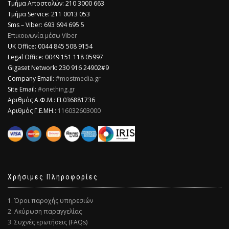
Τμήμα Αποστολών: 210 3000 663
Τμήμα Service: 211 0013 053
Sms – Viber: 693 694 695 5
Επικοινωνία μέσω Viber
​UK Office: 0044 845 508 9154
Legal Office: 0049 151 118 05997
Gigaset Network: 230 916 24902#9
Company Email:
#mostmedia.gr
Site Email:
#onething.gr
Αριθμός Α.Φ.Μ.: EL036881736
Αριθμός Γ.Ε.ΜΗ.:
116032603000
Χρήσιμες Πληροφορίες
1. Όροι παροχής υπηρεσιών
2. Ακύρωση παραγγελίας
3. Συχνές ερωτήσεις (FAQs)