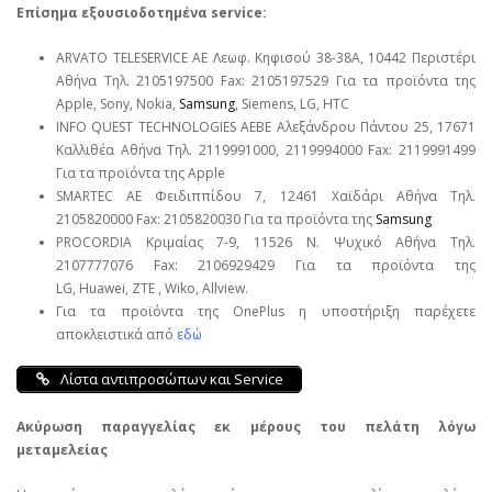
Επίσημα εξουσιοδοτημένα service:
ARVATO TELESERVICE ΑΕ Λεωφ. Κηφισού 38-38Α, 10442 Περιστέρι
Αθήνα Τηλ. 2105197500 Fax: 2105197529 Για τα προϊόντα της
Apple, Sony, Nokia,
Samsung
, Siemens, LG, HTC
INFO QUEST TECHNOLOGIES ΑΕΒΕ Αλεξάνδρου Πάντου 25, 17671
Καλλιθέα Αθήνα Τηλ. 2119991000, 2119994000 Fax: 2119991499
Για τα προϊόντα της Apple
SMARTEC ΑΕ Φειδιππίδου 7, 12461 Χαϊδάρι Αθήνα Τηλ.
2105820000 Fax: 2105820030 Για τα προϊόντα της
Samsung
PROCORDIA Κριμαίας 7-9, 11526 Ν. Ψυχικό Αθήνα Τηλ.
2107777076 Fax: 2106929429 Για τα προϊόντα της
LG, Huawei, ΖΤΕ , Wiko, Allview.
Για τα προϊόντα της OnePlus η υποστήριξη παρέχετε
αποκλειστικά από
εδώ
Λίστα αντιπροσώπων και Service
Ακύρωση παραγγελίας εκ μέρους του πελάτη λόγω
μεταμελείας