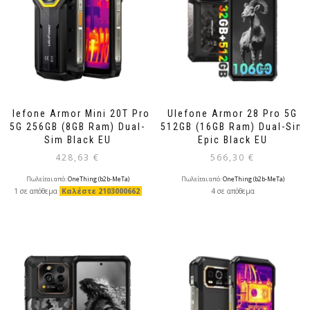
Ulefone Armor Mini 20T Pro
Ulefone Armor 28 Pro 5G
5G 256GB (8GB Ram) Dual-
512GB (16GB Ram) Dual-Sim
Sim Black EU
Epic Black EU
428,63
€
566,30
€
Πωλείται από:
OneThing (b2b-MeTa)
Πωλείται από:
OneThing (b2b-MeTa)
1 σε απόθεμα
Καλέστε 2103000662
4 σε απόθεμα