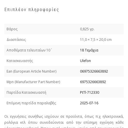
Επιπλέον πληροφορίες
Βάρος
0,825 γρ.
Διαστάσεις
11,0 × 7,5 × 20,0 cm
Απoθέματα τελευταίων 10΄
18 Τεμάχια
Κατασκευαστής
Ulefon
Εan (European Article Number)
06975326663892
Mpn (Manufacturer Part Number)
6975326663892
Παρτίδα Κατασκευαστή
PtTl-712330
Επόμενη παρτίδα παραλαβής
2025-07-16
Οι εγγυήσεις συνήθως ισχύουν σε προϊόντα, όπως π.χ ηλεκτρονικά,
ρολόγια κτλ όπου συνοδεύονται από την επίσημη εγγύηση κάθε