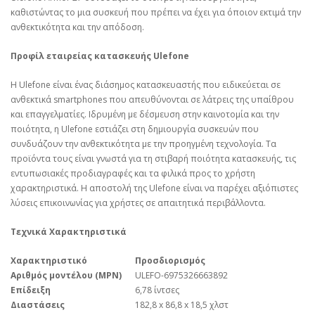
καθιστώντας το μια συσκευή που πρέπει να έχει για όποιον εκτιμά την
ανθεκτικότητα και την απόδοση.
Προφίλ εταιρείας κατασκευής
Ulefone
Η Ulefone είναι ένας διάσημος κατασκευαστής που ειδικεύεται σε
ανθεκτικά smartphones που απευθύνονται σε λάτρεις της υπαίθρου
και επαγγελματίες. Ιδρυμένη με δέσμευση στην καινοτομία και την
ποιότητα, η Ulefone εστιάζει στη δημιουργία συσκευών που
συνδυάζουν την ανθεκτικότητα με την προηγμένη τεχνολογία. Τα
προϊόντα τους είναι γνωστά για τη στιβαρή ποιότητα κατασκευής, τις
εντυπωσιακές προδιαγραφές και τα φιλικά προς το χρήστη
χαρακτηριστικά. Η αποστολή της Ulefone είναι να παρέχει αξιόπιστες
λύσεις επικοινωνίας για χρήστες σε απαιτητικά περιβάλλοντα.
Τεχνικά Χαρακτηριστικά
Χαρακτηριστικό
Προσδιορισμός
Αριθμός μοντέλου (MPN)
ULEFO-6975326663892
Επίδειξη
6,78 ίντσες
Διαστάσεις
182,8 x 86,8 x 18,5 χλστ