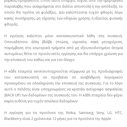
μάρκας/προμηθευτή. Όπου αυτή υπάρχει, ισχύει από την ημερομηνία
παραλαβής που αναγράφεται στο δελτίο αποστολή ή την απόδειξη, το
οποίο θα πρέπει να φυλάξεις. Δεν καλύπτονται τυχόν φθορές λόγω
κακής συντήρησης, μη τήρησης των οδηγιών χρήσης ή εξαιτίας φυσικής
φθοράς.
Η εγγύηση καλύπτει μόνο κατασκευαστικά λάθη στη συσκευή.
Οποιαδήποτε άλλη βλάβη (πτώση, υγρασία, κακή μεταχείριση,
παρέμβαση στα εσωτερικά τμήματα από μη εξουσιοδοτημένα άτομα)
αυτομάτως θέτει το προϊόν εκτός εγγύησης και θα υπάρχει χρέωση για
την επισκευή του καθώς και για τον έλεγχο.
Η κάθε εταιρεία serviceυποχρεούται σύμφωνα με τις προδιαγραφές
του κατασκευαστή να προβαίνει σε αναβάθμιση λογισμικού
προκειμένου να ολοκληρώσει την επισκευή της συσκευής. Για το λόγο
αυτό ο πελάτης είναι υποχρεωμένος να κρατάει αντίγραφο ασφαλείας
(BACK UP) των δεδομένων της συσκευής του. Η κάθε εταιρεία δεν φέρει
καμία ευθύνη για τυχόν απώλεια δεδομένων.
Η εγγύηση για τα προϊόντα της Nokia, Samsung, Sony, LG, HTC,
Blackberry είναι 2 χρόνια και 12 μήνες για τα προϊόντα της Apple.