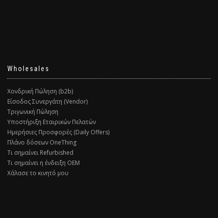
Wholesales
Χονδρική Πώληση (b2b)
Είσοδος Συνεργάτη (Vendor)
Τριγωνική Πώληση
Υποστήριξη Εταιρικών Πελατών
Ημερήσιες Προσφορές (Daily Offers)
Πλάνο δόσεων OneThing
Τι σημαίνει Refurbished
Τι σημαίνει η ένδειξη ΟΕΜ
Χάλασε το κινητό μου