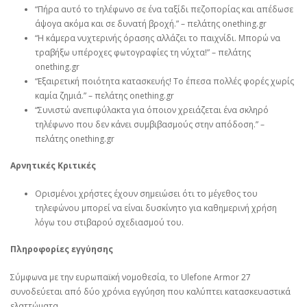
“Πήρα αυτό το τηλέφωνο σε ένα ταξίδι πεζοπορίας και απέδωσε
άψογα ακόμα και σε δυνατή βροχή.” – πελάτης onething.gr
“Η κάμερα νυχτερινής όρασης αλλάζει το παιχνίδι. Μπορώ να
τραβήξω υπέροχες φωτογραφίες τη νύχτα!” – πελάτης
onething.gr
“Εξαιρετική ποιότητα κατασκευής! Το έπεσα πολλές φορές χωρίς
καμία ζημιά.” – πελάτης onething.gr
“Συνιστώ ανεπιφύλακτα για όποιον χρειάζεται ένα σκληρό
τηλέφωνο που δεν κάνει συμβιβασμούς στην απόδοση.” –
πελάτης onething.gr
Αρνητικές Κριτικές
Ορισμένοι χρήστες έχουν σημειώσει ότι το μέγεθος του
τηλεφώνου μπορεί να είναι δυσκίνητο για καθημερινή χρήση
λόγω του στιβαρού σχεδιασμού του.
Πληροφορίες εγγύησης
Σύμφωνα με την ευρωπαϊκή νομοθεσία, το Ulefone Armor 27
συνοδεύεται από δύο χρόνια εγγύηση που καλύπτει κατασκευαστικά
ελαττώματα.