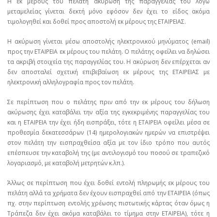
Η εκ μέρους του πελάτη ακύρωση της παραγγελίας του λόγω
μεταμελείας γίνεται δεκτή μόνο εφόσον δεν έχει το είδος ακόμα
τιμολογηθεί και δοθεί προς αποστολή εκ μέρους της ΕΤΑΙΡΕΙΑΣ.
Η ακύρωση γίνεται μέσω αποστολής ηλεκτρονικού μηνύματος (email)
προς την ΕΤΑΙΡΕΙΑ εκ μέρους του πελάτη. Ο πελάτης οφείλει να δηλώσει
τα ακριβή στοιχεία της παραγγελίας του. Η ακύρωση δεν επέρχεται αν
δεν αποσταλεί σχετική επιβεβαίωση εκ μέρους της ΕΤΑΙΡΕΙΑΣ με
ηλεκτρονική αλληλογραφία προς τον πελάτη.
Σε περίπτωση που ο πελάτης πριν από την εκ μέρους του δήλωση
ακύρωσης έχει καταβάλει την αξία της εγκεκριμένης παραγγελίας του
και η ΕΤΑΙΡΕΙΑ την έχει ήδη εισπράξει, τότε η ΕΤΑΙΡΕΙΑ οφείλει μέσα σε
προθεσμία δεκατεσσάρων (14) ημερολογιακών ημερών να επιστρέψει
στον πελάτη την εισπραχθείσα αξία με τον ίδιο τρόπο που αυτός
επέσπευσε την καταβολή της (με αντιλογισμό του ποσού σε τραπεζικό
λογαριασμό, με καταβολή μετρητών κ.λπ.).
Άλλως σε περίπτωση που έχει δοθεί εντολή πληρωμής εκ μέρους του
πελάτη αλλά τα χρήματα δεν έχουν εισπραχθεί από την ΕΤΑΙΡΕΙΑ (όπως
πχ. στην περίπτωση εντολής χρέωσης πιστωτικής κάρτας όταν όμως η
Τράπεζα δεν έχει ακόμα καταβάλει το τίμημα στην ΕΤΑΙΡΕΙΑ), τότε η