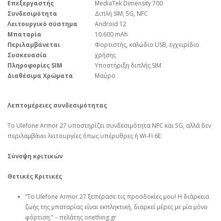
Επεξεργαστής
MediaTek Dimensity 700
Συνδεσιμότητα
Διπλή SIM, 5G, NFC
Λειτουργικό σύστημα
Android 12
Μπαταρία
10.600 mAh
Περιλαμβάνεται
Φορτιστής, καλώδιο USB, εγχειρίδιο
Συσκευασία
χρήσης
Πληροφορίες SIM
Υποστήριξη διπλής SIM
Διαθέσιμα Χρώματα
Μαύρο
Λεπτομέρειες συνδεσιμότητας
Το Ulefone Armor 27 υποστηρίζει συνδεσιμότητα NFC και 5G, αλλά δεν
περιλαμβάνει λειτουργίες όπως υπέρυθρες ή Wi-Fi 6E.
Σύνοψη κριτικών
Θετικές Κριτικές
“Το Ulefone Armor 27 ξεπέρασε τις προσδοκίες μου! Η διάρκεια
ζωής της μπαταρίας είναι εκπληκτική, διαρκεί μέρες με μία μόνο
φόρτιση.” – πελάτης onething.gr