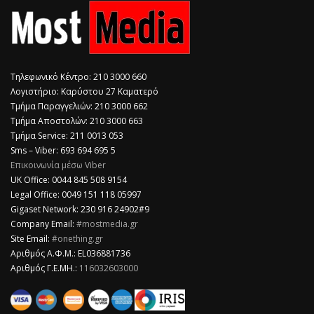
Τηλεφωνικό Κέντρο: 210 3000 660
Λογιστήριο: Καρύστου 27 Καματερό
Τμήμα Παραγγελιών: 210 3000 662
Τμήμα Αποστολών: 210 3000 663
Τμήμα Service: 211 0013 053
Sms – Viber: 693 694 695 5
Επικοινωνία μέσω Viber
​UK Office: 0044 845 508 9154
Legal Office: 0049 151 118 05997
Gigaset Network: 230 916 24902#9
Company Email:
#mostmedia.gr
Site Email:
#onething.gr
Αριθμός Α.Φ.Μ.: EL036881736
Αριθμός Γ.Ε.ΜΗ.:
116032603000