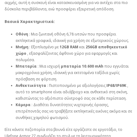
αιχμής, αυτή η συσκευή είναι κατασκευασμένη για να αντέχει στα πιο
δύσκολα περιβάλλοντα, ενώ προσφέρει εξαιρετική απόδοση.
Βασικά Χαρακτηριστικά:
Οθόνη
: Μια ζωντανή οθόνη 6,78 ιντσών που προσφέρει
εκπληκτικά γραφικά, ιδανική για χρήση σε εξωτερικούς χώρους.
Μνήμη
: Εξοπλισμένο με
12GB RAM
και
256GB αποθηκευτικό
χώρο
, εξασφαλίζοντας άφθονο χώρο για εφαρμογές και
πολυμέσα.
Μπαταρία
: Μια ισχυρή
μπαταρία 10.600 mAh
που εγγυάται
μακροχρόνια χρήση, ιδανική για εκτεταμένα ταξίδια χωρίς
πρόσβαση σε φόρτιση.
Ανθεκτικότητα
: Πιστοποιημένο με αξιολογήσεις
IP68/IP69K
,
αυτό το smartphone είναι αδιάβροχο και ανθεκτικό στη σκόνη,
καθιστώντας το αξιόπιστο σύντροφό σας σε κάθε περίσταση.
Κάμερα
: Διαθέτει δυνατότητες νυχτερινής όρασης,
επιτρέποντάς σας να τραβήξετε εκπληκτικές εικόνες ακόμα και σε
συνθήκες χαμηλού φωτισμού.
Είτε κάνετε πεζοπορία στα βουνά είτε εργάζεστε σε εργοτάξιο, το
Ulefone Armor 27 συνδυάζει το στυλ με τη λειτουργικότητα,