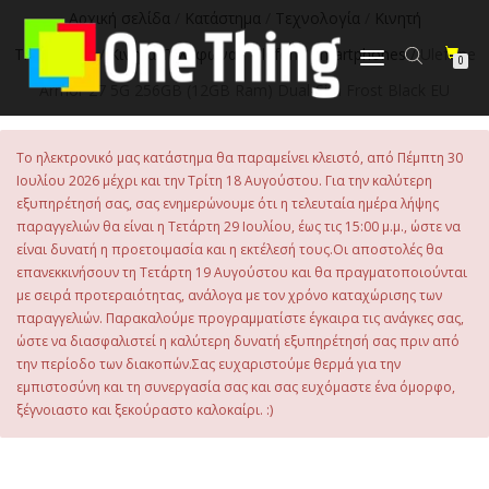
στο
Αρχική σελίδα
/
Κατάστημα
/
Τεχνολογία
/
Κινητή
περιεχόμενο
Τηλεφωνία
/
Κινητά Τηλέφωνα
/
Ulefone Smartphones
/ Ulefone
Εναλλαγή
0
πλοήγησης
Armor 27 5G 256GB (12GB Ram) Dual-Sim Frost Black EU
Το ηλεκτρονικό μας κατάστημα θα παραμείνει κλειστό, από Πέμπτη 30
Ιουλίου 2026 μέχρι και την Τρίτη 18 Αυγούστου. Για την καλύτερη
εξυπηρέτησή σας, σας ενημερώνουμε ότι η τελευταία ημέρα λήψης
παραγγελιών θα είναι η Τετάρτη 29 Ιουλίου, έως τις 15:00 μ.μ., ώστε να
είναι δυνατή η προετοιμασία και η εκτέλεσή τους.Οι αποστολές θα
επανεκκινήσουν τη Τετάρτη 19 Αυγούστου και θα πραγματοποιούνται
με σειρά προτεραιότητας, ανάλογα με τον χρόνο καταχώρισης των
παραγγελιών. Παρακαλούμε προγραμματίστε έγκαιρα τις ανάγκες σας,
ώστε να διασφαλιστεί η καλύτερη δυνατή εξυπηρέτησή σας πριν από
την περίοδο των διακοπών.Σας ευχαριστούμε θερμά για την
εμπιστοσύνη και τη συνεργασία σας και σας ευχόμαστε ένα όμορφο,
ξέγνοιαστο και ξεκούραστο καλοκαίρι. :)