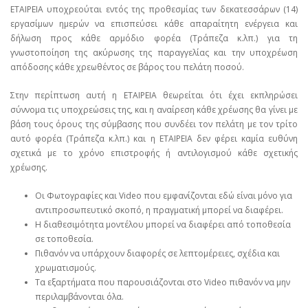
ΕΤΑΙΡΕΙΑ υποχρεούται εντός της προθεσμίας των δεκατεσσάρων (14)
εργασίμων ημερών να επισπεύσει κάθε απαραίτητη ενέργεια και
δήλωση προς κάθε αρμόδιο φορέα (Τράπεζα κ.λπ.) για τη
γνωστοποίηση της ακύρωσης της παραγγελίας και την υποχρέωση
απόδοσης κάθε χρεωθέντος σε βάρος του πελάτη ποσού.
Στην περίπτωση αυτή η ΕΤΑΙΡΕΙΑ θεωρείται ότι έχει εκπληρώσει
σύννομα τις υποχρεώσεις της, και η αναίρεση κάθε χρέωσης θα γίνει με
βάση τους όρους της σύμβασης που συνδέει τον πελάτη με τον τρίτο
αυτό φορέα (Τράπεζα κ.λπ.) και η ΕΤΑΙΡΕΙΑ δεν φέρει καμία ευθύνη
σχετικά με το χρόνο επιστροφής ή αντιλογισμού κάθε σχετικής
χρέωσης.
Οι Φωτογραφίες και Video που εμφανίζονται εδώ είναι μόνο για
αντιπροσωπευτικό σκοπό, η πραγματική μπορεί να διαφέρει.
Η διαθεσιμότητα μοντέλου μπορεί να διαφέρει από τοποθεσία
σε τοποθεσία.
Πιθανόν να υπάρχουν διαφορές σε λεπτομέρειες, σχέδια και
χρωματισμούς.
Τα εξαρτήματα που παρουσιάζονται στο Video πιθανόν να μην
περιλαμβάνονται όλα.