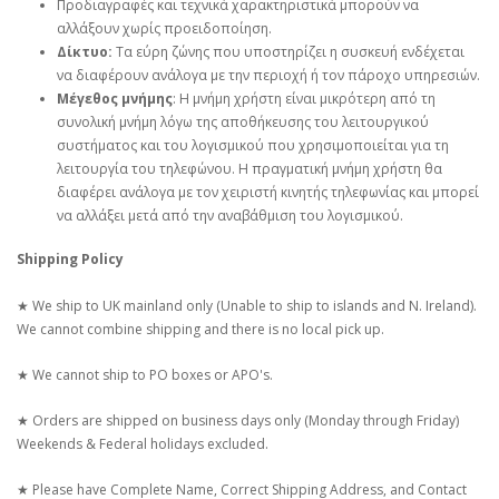
Προδιαγραφές και τεχνικά χαρακτηριστικά μπορούν να
αλλάξουν χωρίς προειδοποίηση.
Δίκτυο:
Τα εύρη ζώνης που υποστηρίζει η συσκευή ενδέχεται
να διαφέρουν ανάλογα με την περιοχή ή τον πάροχο υπηρεσιών.
Μέγεθος μνήμης
: Η μνήμη χρήστη είναι μικρότερη από τη
συνολική μνήμη λόγω της αποθήκευσης του λειτουργικού
συστήματος και του λογισμικού που χρησιμοποιείται για τη
λειτουργία του τηλεφώνου. Η πραγματική μνήμη χρήστη θα
διαφέρει ανάλογα με τον χειριστή κινητής τηλεφωνίας και μπορεί
να αλλάξει μετά από την αναβάθμιση του λογισμικού.
Shipping Policy
★ We ship to UK mainland only (Unable to ship to islands and N. Ireland).
We cannot combine shipping and there is no local pick up.
★ We cannot ship to PO boxes or APO's.
★ Orders are shipped on business days only (Monday through Friday)
Weekends & Federal holidays excluded.
★ Please have Complete Name, Correct Shipping Address, and Contact