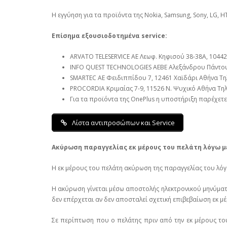
Η εγγύηση για τα προϊόντα της Nokia, Samsung, Sony, LG, HT
Επίσημα εξουσιοδοτημένα service:
ARVATO TELESERVICE ΑΕ Λεωφ. Κηφισού 38-38Α, 10442 
INFO QUEST TECHNOLOGIES ΑΕΒΕ Αλεξάνδρου Πάντου 2
SMARTEC ΑΕ Φειδιππίδου 7, 12461 Χαϊδάρι Αθήνα Τηλ
PROCORDIA Κριμαίας 7-9, 11526 Ν. Ψυχικό Αθήνα Τηλ. 
Για τα προϊόντα της OnePlus η υποστήριξη παρέχετ
Λίστα αντιπροσώπων και Service
Ακύρωση παραγγελίας εκ μέρους του πελάτη λόγω μ
Η εκ μέρους του πελάτη ακύρωση της παραγγελίας του λόγω 
Η ακύρωση γίνεται μέσω αποστολής ηλεκτρονικού μηνύματος
δεν επέρχεται αν δεν αποσταλεί σχετική επιβεβαίωση εκ μ
Σε περίπτωση που ο πελάτης πριν από την εκ μέρους του 