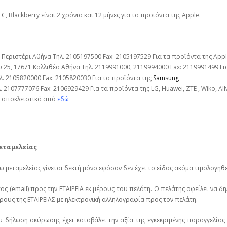
C, Blackberry είναι 2 χρόνια και 12 μήνες για τα προϊόντα της Apple.
Περιστέρι Αθήνα Τηλ. 2105197500 Fax: 2105197529 Για τα προϊόντα της Apple
5, 17671 Καλλιθέα Αθήνα Τηλ. 2119991000, 2119994000 Fax: 2119991499 Για
. 2105820000 Fax: 2105820030 Για τα προϊόντα της
Samsung
2107777076 Fax: 2106929429 Για τα προϊόντα της LG, Huawei, ΖΤΕ , Wiko, All
ε αποκλειστικά από
εδώ
εταμελείας
μεταμελείας γίνεται δεκτή μόνο εφόσον δεν έχει το είδος ακόμα τιμολογηθε
 (email) προς την ΕΤΑΙΡΕΙΑ εκ μέρους του πελάτη. Ο πελάτης οφείλει να δ
έρους της ΕΤΑΙΡΕΙΑΣ με ηλεκτρονική αλληλογραφία προς τον πελάτη.
δήλωση ακύρωσης έχει καταβάλει την αξία της εγκεκριμένης παραγγελίας του