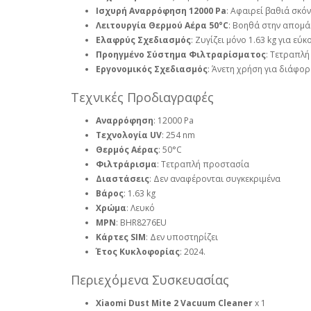
Ισχυρή Αναρρόφηση 12000 Pa
: Αφαιρεί βαθιά σκό
Λειτουργία Θερμού Αέρα 50°C
: Βοηθά στην απομά
Ελαφρύς Σχεδιασμός
: Ζυγίζει μόνο 1.63 kg για εύ
Προηγμένο Σύστημα Φιλτραρίσματος
: Τετραπλ
Εργονομικός Σχεδιασμός
: Άνετη χρήση για διάφορ
Τεχνικές Προδιαγραφές
Αναρρόφηση
: 12000 Pa
Τεχνολογία UV
: 254 nm
Θερμός Αέρας
: 50°C
Φιλτράρισμα
: Τετραπλή προστασία
Διαστάσεις
: Δεν αναφέρονται συγκεκριμένα
Βάρος
: 1.63 kg
Χρώμα
: Λευκό
MPN
: BHR8276EU
Κάρτες SIM
: Δεν υποστηρίζει
Έτος Κυκλοφορίας
: 2024.
Περιεχόμενα Συσκευασίας
Xiaomi Dust Mite 2 Vacuum Cleaner
x 1