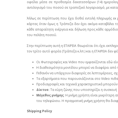
οφείλει μέσα σε προθεσμία δεκατεσσάρων (14) ημερολο
αντιλογισμό του ποσού σε τραπεζικό λογαριασμό, με καταβ
Άλλως σε περίπτωση που έχει δοθεί εντολή πληρωμής εκ 
κάρτας όταν όμως η Τράπεζα δεν έχει ακόμα καταβάλει το
κάθε απαραίτητη ενέργεια και δήλωση προς κάθε αρμόδιο
του πελάτη ποσού.
Στην περίπτωση αυτή η ΕΤΑΙΡΕΙΑ θεωρείται ότι έχει εκπλη
τον τρίτο αυτό φορέα (Τράπεζα κ.λπ.) και η ΕΤΑΙΡΕΙΑ δεν 
Οι Φωτογραφίες και Video που εμφανίζονται εδώ εί
Η διαθεσιμότητα μοντέλου μπορεί να διαφέρει από
Πιθανόν να υπάρχουν διαφορές σε λεπτομέρειες, σχ
Τα εξαρτήματα που παρουσιάζονται στο Video πιθαν
Προδιαγραφές και τεχνικά χαρακτηριστικά μπορούν
Δίκτυο:
Τα εύρη ζώνης που υποστηρίζει η συσκευή 
Μέγεθος μνήμης
: Η μνήμη χρήστη είναι μικρότερη 
του τηλεφώνου. Η πραγματική μνήμη χρήστη θα διαφέ
Shipping Policy