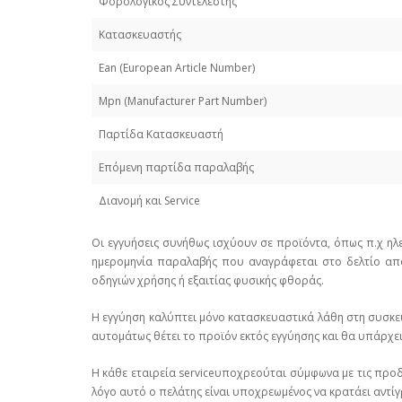
Φορολογικός Συντελεστής
Κατασκευαστής
Εan (European Article Number)
Mpn (Manufacturer Part Number)
Παρτίδα Κατασκευαστή
Επόμενη παρτίδα παραλαβής
Διανομή και Service
Οι εγγυήσεις συνήθως ισχύουν σε προϊόντα, όπως π.χ ηλ
ημερομηνία παραλαβής που αναγράφεται στο δελτίο απο
οδηγιών χρήσης ή εξαιτίας φυσικής φθοράς.
Η εγγύηση καλύπτει μόνο κατασκευαστικά λάθη στη συσκε
αυτομάτως θέτει το προϊόν εκτός εγγύησης και θα υπάρχει 
Η κάθε εταιρεία serviceυποχρεούται σύμφωνα με τις προδ
λόγο αυτό ο πελάτης είναι υποχρεωμένος να κρατάει αντίγ