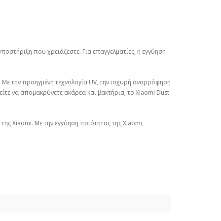
 υποστήριξη που χρειάζεστε. Για επαγγελματίες, η εγγύηση
α. Με την προηγμένη τεχνολογία UV, την ισχυρή αναρρόφηση
είτε να απομακρύνετε ακάρεα και βακτήρια, το Xiaomi Dust
ης Xiaomi. Με την εγγύηση ποιότητας της Xiaomi,