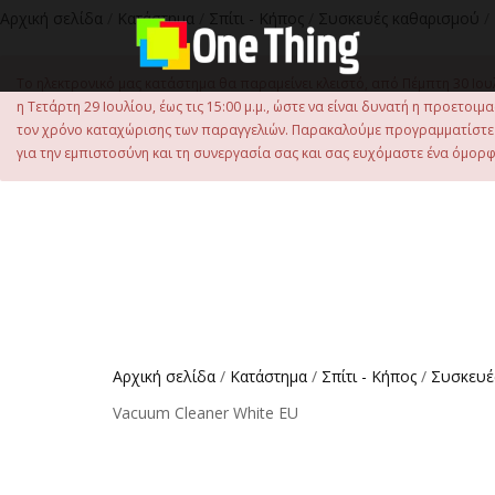
Αρχική σελίδα
/
Κατάστημα
/
Σπίτι - Κήπος
/
Συσκευές καθαρισμού
/
Το ηλεκτρονικό μας κατάστημα θα παραμείνει κλειστό, από Πέμπτη 30 Ιου
η Τετάρτη 29 Ιουλίου, έως τις 15:00 μ.μ., ώστε να είναι δυνατή η προετ
τον χρόνο καταχώρισης των παραγγελιών. Παρακαλούμε προγραμματίστε έ
για την εμπιστοσύνη και τη συνεργασία σας και σας ευχόμαστε ένα όμορφο
Αρχική σελίδα
/
Κατάστημα
/
Σπίτι - Κήπος
/
Συσκευέ
Vacuum Cleaner White EU