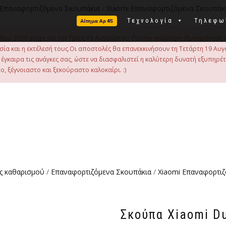
Επαναφορτιζόμενα Σκουπάκια
/
Xiaomi Επαναφορτιζόμενα Σκουπάκ
Τεχνολογία
Τηλεφω
λίου 2026 μέχρι και την Τρίτη 18 Αυγούστου. Για την καλύτερη εξυπηρέτησή 
οιμασία και η εκτέλεσή τους.Οι αποστολές θα επανεκκινήσουν τη Τετάρτη 19
γκαιρα τις ανάγκες σας, ώστε να διασφαλιστεί η καλύτερη δυνατή εξυπηρέ
, ξέγνοιαστο και ξεκούραστο καλοκαίρι. :)
ς καθαρισμού
/
Επαναφορτιζόμενα Σκουπάκια
/
Xiaomi Επαναφορτιζ
Σκούπα Xiaomi D