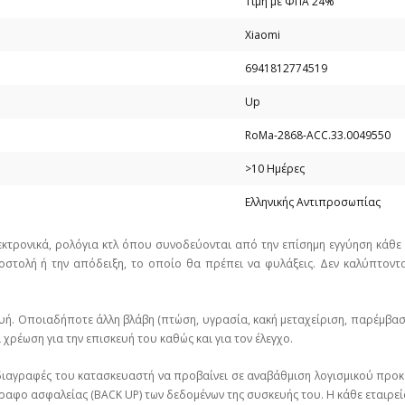
Τιμή με ΦΠΑ 24%
Xiaomi
6941812774519
Up
RoMa-2868-ACC.33.0049550
>10 Ημέρες
Ελληνικής Αντιπροσωπίας
εκτρονικά, ρολόγια κτλ όπου συνοδεύονται από την επίσημη εγγύηση κάθ
στολή ή την απόδειξη, το οποίο θα πρέπει να φυλάξεις. Δεν καλύπτοντα
υή. Οποιαδήποτε άλλη βλάβη (πτώση, υγρασία, κακή μεταχείριση, παρέμβα
χρέωση για την επισκευή του καθώς και για τον έλεγχο.
ιαγραφές του κατασκευαστή να προβαίνει σε αναβάθμιση λογισμικού προκε
ραφο ασφαλείας (BACK UP) των δεδομένων της συσκευής του. Η κάθε εταιρεί