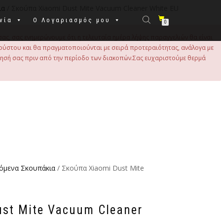
ια
/ Σκούπα Xiaomi Dust Mite Vacuum Cleaner White EU
νία
Ο Λογαριασμός μου
0
σας, σας ενημερώνουμε ότι η τελευταία ημέρα λήψης παραγγελιών θα είναι
 Αυγούστου και θα πραγματοποιούνται με σειρά προτεραιότητας, ανάλογα με
τησή σας πριν από την περίοδο των διακοπών.Σας ευχαριστούμε θερμά
όμενα Σκουπάκια
/ Σκούπα Xiaomi Dust Mite
ust Mite Vacuum Cleaner