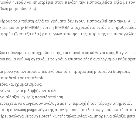
γιακών ημερών να επιστρέψει στον πελάτη την εισπραχθείσα αξία με τον
ολή μετρητών κ.λπ.).
μέρους του πελάτη αλλά τα χρήματα δεν έχουν εισπραχθεί από την ΕΤΑΙΡΕ
 τίμημα στην ΕΤΑΙΡΕΙΑ), τότε η ΕΤΑΙΡΕΙΑ υποχρεούται εντός της προθεσμί
 φορέα (Τράπεζα κ.λπ.) για τη γνωστοποίηση της ακύρωσης της παραγγελί
ρώσει σύννομα τις υποχρεώσεις της, και η αναίρεση κάθε χρέωσης θα γίνει μ
φέρει καμία ευθύνη σχετικά με το χρόνο επιστροφής ή αντιλογισμού κάθε σχετ
ναι μόνο για αντιπροσωπευτικό σκοπό, η πραγματική μπορεί να διαφέρει.
 τοποθεσία σε τοποθεσία.
έδια και χρωματισμούς.
όν να μην περιλαμβάνονται όλα.
 να αλλάξουν χωρίς προειδοποίηση.
ενδέχεται να διαφέρουν ανάλογα με την περιοχή ή τον πάροχο υπηρεσιών.
από τη συνολική μνήμη λόγω της αποθήκευσης του λειτουργικού συστήματος κ
ρει ανάλογα με τον χειριστή κινητής τηλεφωνίας και μπορεί να αλλάξει μετά