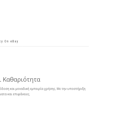
icy On eBay
αι Καθαριότητα
πόδοση και μοναδική εμπειρία χρήσης. Με την υποστήριξη
ατα και επιφάνειες.