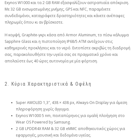
Exynos W1000 και τα 2 GB RAM εξασφαλίζουν αστραπιαία απόκριση.
Με 32 GB ενσωματωμένης μνήμης, GPS και NFC, παραμένετε
συνδεδεμένοι, καταγράφετε δραστηριότητες και κάνετε ανέπαφες
πληρωμές όπου κι αν βρίσκεστε.
Η κομψή, Graphite-γκρι κάσα από Armor Aluminum, το πίσω κάλυμμα
Sapphire Glass και η πιστοποίηση IP68/5 ATM αντέχουν στις
καθημερινές προκλήσεις και το νερό. Εντοπίστε ακριβώς τη διαδρομή
σας, παρακολουθήστε την υγεία σας σε πραγματικό χρόνο και
απολαύστε έως 40 ώρες αυτονομία με μία φόρτιση.
2. Κύρια Χαρακτηριστικά & Οφέλη
Super AMOLED 1,3″, 438 × 438 px, Always-On Display για άμεση
πληροφόρηση χωρίς άγγιγμα.
Exynos W1000 5 nm, πενταπύρηνος για ομαλή πλοήγηση στο
Wear OS Powered by Samsung.
2 GB LPDDR4X RAM & 32 GB eMMC αποθηκευτικός χώρος για
εφαρμογές, μουσική και δεδομένα υγείας.