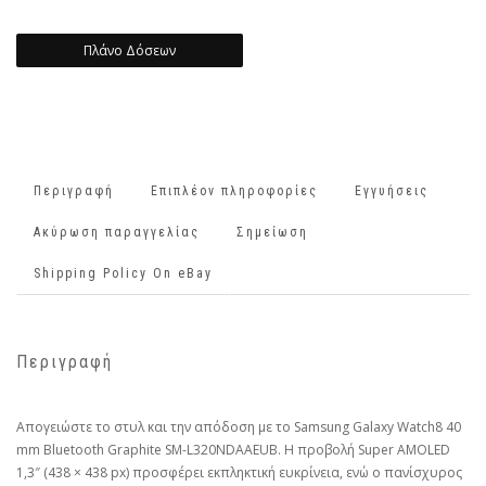
Πλάνο Δόσεων
Περιγραφή
Επιπλέον πληροφορίες
Εγγυήσεις
Ακύρωση παραγγελίας
Σημείωση
Shipping Policy On eBay
Περιγραφή
Απογειώστε το στυλ και την απόδοση με το Samsung Galaxy Watch8 40
mm Bluetooth Graphite SM-L320NDAAEUB. Η προβολή Super AMOLED
1,3″ (438 × 438 px) προσφέρει εκπληκτική ευκρίνεια, ενώ ο πανίσχυρος