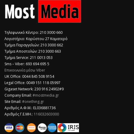
Τηλεφωνικό Κέντρο: 210 3000 660
Λογιστήριο: Καρύστου 27 Καματερό
Τμήμα Παραγγελιών: 210 3000 662
Τμήμα Αποστολών: 210 3000 663
Τμήμα Service: 211 0013 053
Sms – Viber: 693 694 695 5
Επικοινωνία μέσω Viber
​UK Office: 0044 845 508 9154
Legal Office: 0049 151 118 05997
Gigaset Network: 230 916 24902#9
Company Email:
#mostmedia.gr
Site Email:
#onething.gr
Αριθμός Α.Φ.Μ.: EL036881736
Αριθμός Γ.Ε.ΜΗ.:
116032603000