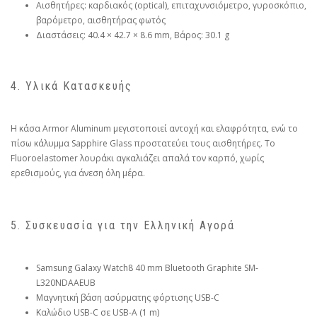
Αισθητήρες: καρδιακός (optical), επιταχυνσιόμετρο, γυροσκόπιο,
βαρόμετρο, αισθητήρας φωτός
Διαστάσεις: 40.4 × 42.7 × 8.6 mm, Βάρος: 30.1 g
4. Υλικά Κατασκευής
Η κάσα Armor Aluminum μεγιστοποιεί αντοχή και ελαφρότητα, ενώ το
πίσω κάλυμμα Sapphire Glass προστατεύει τους αισθητήρες. Το
Fluoroelastomer λουράκι αγκαλιάζει απαλά τον καρπό, χωρίς
ερεθισμούς, για άνεση όλη μέρα.
5. Συσκευασία για την Ελληνική Αγορά
Samsung Galaxy Watch8 40 mm Bluetooth Graphite SM-
L320NDAAEUB
Μαγνητική βάση ασύρματης φόρτισης USB-C
Καλώδιο USB-C σε USB-A (1 m)