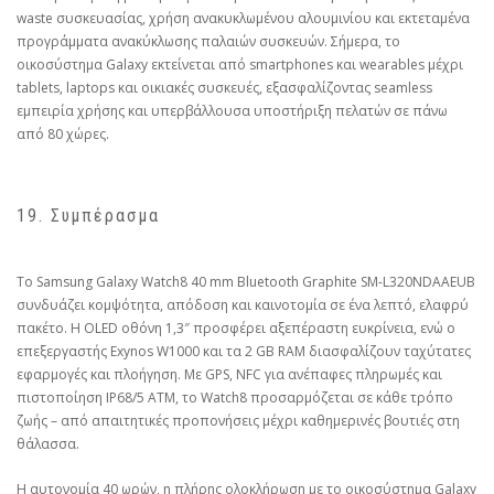
waste συσκευασίας, χρήση ανακυκλωμένου αλουμινίου και εκτεταμένα
προγράμματα ανακύκλωσης παλαιών συσκευών. Σήμερα, το
οικοσύστημα Galaxy εκτείνεται από smartphones και wearables μέχρι
tablets, laptops και οικιακές συσκευές, εξασφαλίζοντας seamless
εμπειρία χρήσης και υπερβάλλουσα υποστήριξη πελατών σε πάνω
από 80 χώρες.
19. Συμπέρασμα
Το Samsung Galaxy Watch8 40 mm Bluetooth Graphite SM-L320NDAAEUB
συνδυάζει κομψότητα, απόδοση και καινοτομία σε ένα λεπτό, ελαφρύ
πακέτο. Η OLED οθόνη 1,3″ προσφέρει αξεπέραστη ευκρίνεια, ενώ ο
επεξεργαστής Exynos W1000 και τα 2 GB RAM διασφαλίζουν ταχύτατες
εφαρμογές και πλοήγηση. Με GPS, NFC για ανέπαφες πληρωμές και
πιστοποίηση IP68/5 ATM, το Watch8 προσαρμόζεται σε κάθε τρόπο
ζωής – από απαιτητικές προπονήσεις μέχρι καθημερινές βουτιές στη
θάλασσα.
Η αυτονομία 40 ωρών, η πλήρης ολοκλήρωση με το οικοσύστημα Galaxy