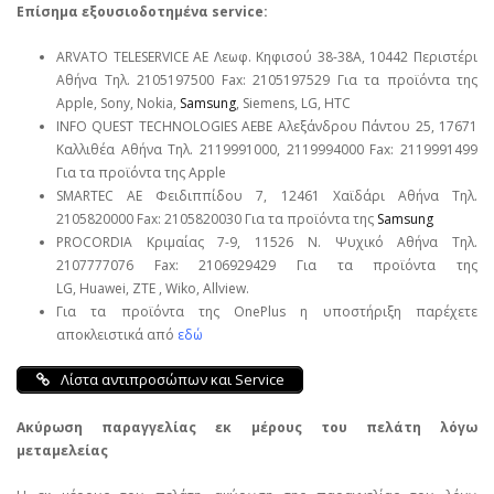
Επίσημα εξουσιοδοτημένα service:
ARVATO TELESERVICE ΑΕ Λεωφ. Κηφισού 38-38Α, 10442 Περιστέρι
Αθήνα Τηλ. 2105197500 Fax: 2105197529 Για τα προϊόντα της
Apple, Sony, Nokia,
Samsung
, Siemens, LG, HTC
INFO QUEST TECHNOLOGIES ΑΕΒΕ Αλεξάνδρου Πάντου 25, 17671
Καλλιθέα Αθήνα Τηλ. 2119991000, 2119994000 Fax: 2119991499
Για τα προϊόντα της Apple
SMARTEC ΑΕ Φειδιππίδου 7, 12461 Χαϊδάρι Αθήνα Τηλ.
2105820000 Fax: 2105820030 Για τα προϊόντα της
Samsung
PROCORDIA Κριμαίας 7-9, 11526 Ν. Ψυχικό Αθήνα Τηλ.
2107777076 Fax: 2106929429 Για τα προϊόντα της
LG, Huawei, ΖΤΕ , Wiko, Allview.
Για τα προϊόντα της OnePlus η υποστήριξη παρέχετε
αποκλειστικά από
εδώ
Λίστα αντιπροσώπων και Service
Ακύρωση παραγγελίας εκ μέρους του πελάτη λόγω
μεταμελείας