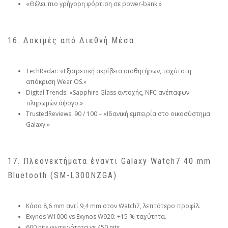
«Θέλει πιο γρήγορη φόρτιση σε power-bank.»
16. Δοκιμές από Διεθνή Μέσα
TechRadar: «Εξαιρετική ακρίβεια αισθητήρων, ταχύτατη
απόκριση Wear OS.»
Digital Trends: «Sapphire Glass αντοχής, NFC ανέπαφων
πληρωμών άψογο.»
TrustedReviews: 90 / 100 – «Ιδανική εμπειρία στο οικοσύστημα
Galaxy.»
17. Πλεονεκτήματα έναντι Galaxy Watch7 40 mm
Bluetooth (SM-L300NZGA)
Κάσα 8,6 mm αντί 9,4 mm στον Watch7, λεπτότερο προφίλ.
Exynos W1000 vs Exynos W920: +15 % ταχύτητα.
600 nits φωτεινότητα vs 450 nits.