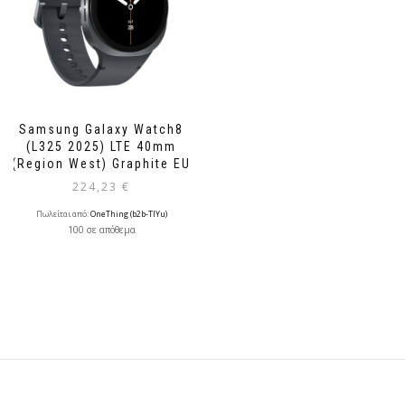
Samsung Galaxy Watch8
(L325 2025) LTE 40mm
(Region West) Graphite EU
224,23
€
Πωλείται από:
OneThing (b2b-TlYu)
100 σε απόθεμα