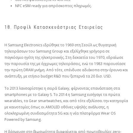
NFC eSIM ready για απρόσκοπτες πληρωμές.
18. Προφίλ Κατασκευάστριας Εταιρείας
Η Samsung Electronics ιδρύθηκε το 1969 στη Σεούλ ως θυγατρική
τηλεοράσεων του Samsung Group και εξελίχθηκε γρήγορα σε
παγκόσμιο ηγέτη της ηλεκτρονικής. Στη δεκαετία του 1970, εδραίωσε
την παρουσία της με έγχρωμες τηλεοράσεις, ενώ το 1983 παρουσίασε
την πρώτη DRAM μνήμη. Από τότε, επένδυσε αδιάκοπα στην έρευνα και
ανάπτυξη, με ετήσιο budget R&D που ξεπερνά τα 20 δισ. USD.
Το 2013 λανσαρίστηκε η σειρά Galaxy, φέρνοντας επανάσταση στα
smartphones με το Galaxy S. Το 2014 η Samsung εισήγαγε τα πρώτα
wearables, τα Gear smartwatches, και από τότε εξελίσσει την κατηγορία
με καινοτομίες όπως οι AMOLED οθόνες υψηλής ανάλυσης, η
ολοκληρωμένη συνδεσιμότητα 5G και η νέα πλατφόρμα Wear OS
Powered by Samsung.
Η δέσμευση στη βιωσιμότητα διαφαίνεται από πρωτοβουλίες zero-