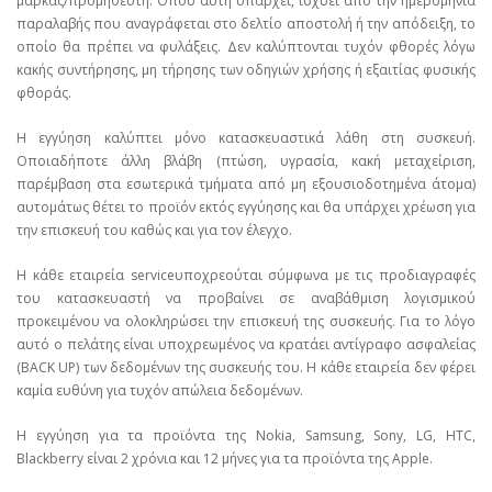
μάρκας/προμηθευτή. Όπου αυτή υπάρχει, ισχύει από την ημερομηνία
παραλαβής που αναγράφεται στο δελτίο αποστολή ή την απόδειξη, το
οποίο θα πρέπει να φυλάξεις. Δεν καλύπτονται τυχόν φθορές λόγω
κακής συντήρησης, μη τήρησης των οδηγιών χρήσης ή εξαιτίας φυσικής
φθοράς.
Η εγγύηση καλύπτει μόνο κατασκευαστικά λάθη στη συσκευή.
Οποιαδήποτε άλλη βλάβη (πτώση, υγρασία, κακή μεταχείριση,
παρέμβαση στα εσωτερικά τμήματα από μη εξουσιοδοτημένα άτομα)
αυτομάτως θέτει το προϊόν εκτός εγγύησης και θα υπάρχει χρέωση για
την επισκευή του καθώς και για τον έλεγχο.
Η κάθε εταιρεία serviceυποχρεούται σύμφωνα με τις προδιαγραφές
του κατασκευαστή να προβαίνει σε αναβάθμιση λογισμικού
προκειμένου να ολοκληρώσει την επισκευή της συσκευής. Για το λόγο
αυτό ο πελάτης είναι υποχρεωμένος να κρατάει αντίγραφο ασφαλείας
(BACK UP) των δεδομένων της συσκευής του. Η κάθε εταιρεία δεν φέρει
καμία ευθύνη για τυχόν απώλεια δεδομένων.
Η εγγύηση για τα προϊόντα της Nokia, Samsung, Sony, LG, HTC,
Blackberry είναι 2 χρόνια και 12 μήνες για τα προϊόντα της Apple.