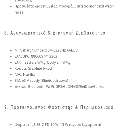
Συνδέσεις.
Προσθέστε widget υγείας, προγράμματα άσκησης και watch
faces.
8. Αναγνωριστικά & Δικτυακή Συμβατότητα
MPN (Part Number): SM-L320NDAAEUB
EAN/UPC: 8806097413363
SAR: head ≤ 2 W/kg, body ≤ 4 W/kg
Χρώμα: Graphite (γκρι)
NFC: Ναι (EU)
SIM: eSIM ready (Bluetooth μόνο)
Δίκτυα: Bluetooth, Wi-Fi, GPS/GLONASS/BeiDou/Galileo
9. Προτεινόμενος Φορτιστής & Περιφερειακά
Φορτιστής USB-C PD 10 W–15 W (αγορά ξεχωριστά)