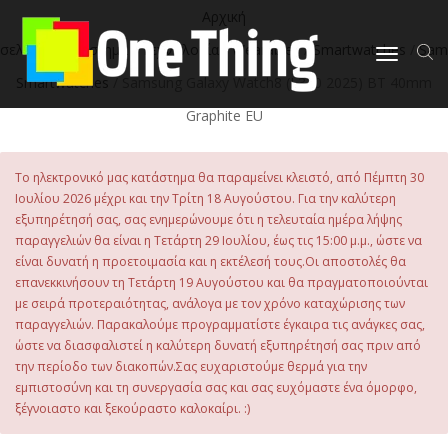
στο
Αρχική
περιεχόμενο
σελίδα
/
Κατάστημα
/
Τεχνολογία
/
Wearables
/
Smartwatches
/
Sam
Εναλλαγή
πλοήγησης
Smartwatches
/ Samsung Galaxy Watch8 (L320 2025) BT 40mm
Graphite EU
Το ηλεκτρονικό μας κατάστημα θα παραμείνει κλειστό, από Πέμπτη 30
Ιουλίου 2026 μέχρι και την Τρίτη 18 Αυγούστου. Για την καλύτερη
εξυπηρέτησή σας, σας ενημερώνουμε ότι η τελευταία ημέρα λήψης
παραγγελιών θα είναι η Τετάρτη 29 Ιουλίου, έως τις 15:00 μ.μ., ώστε να
είναι δυνατή η προετοιμασία και η εκτέλεσή τους.Οι αποστολές θα
επανεκκινήσουν τη Τετάρτη 19 Αυγούστου και θα πραγματοποιούνται
με σειρά προτεραιότητας, ανάλογα με τον χρόνο καταχώρισης των
παραγγελιών. Παρακαλούμε προγραμματίστε έγκαιρα τις ανάγκες σας,
ώστε να διασφαλιστεί η καλύτερη δυνατή εξυπηρέτησή σας πριν από
την περίοδο των διακοπών.Σας ευχαριστούμε θερμά για την
εμπιστοσύνη και τη συνεργασία σας και σας ευχόμαστε ένα όμορφο,
ξέγνοιαστο και ξεκούραστο καλοκαίρι. :)