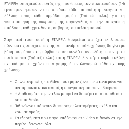
ΕΤΑΙΡΕΙΑ υποχρεούται εντός της προθεσμίας των δεκατεσσάρων (14)
εργασίμων ημερών να επισπεύσει κάθε απαραίτητη ενέργεια και
δήλωση προς κάθε αρμόδιο φορέα (Τράπεζα κ.λπ.) για τη
γνωστοποίηση της ακύρωσης της παραγγελίας και την υποχρέωση
απόδοσης κάθε χρεωθέντος σε βάρος του πελάτη ποσού.
Στην περίπτωση αυτή η ΕΤΑΙΡΕΙΑ θεωρείται ότι έχει εκπληρώσει
σύννομα τις υποχρεώσεις της, και η αναίρεση κάθε χρέωσης θα γίνει με
βάση τους όρους της σύμβασης που συνδέει τον πελάτη με τον τρίτο
αυτό φορέα (Τράπεζα κ.λπ.) και η ΕΤΑΙΡΕΙΑ δεν φέρει καμία ευθύνη
σχετικά με το χρόνο επιστροφής ή αντιλογισμού κάθε σχετικής
χρέωσης.
Οι Φωτογραφίες και Video που εμφανίζονται εδώ είναι μόνο για
αντιπροσωπευτικό σκοπό, η πραγματική μπορεί να διαφέρει.
Η διαθεσιμότητα μοντέλου μπορεί να διαφέρει από τοποθεσία
σε τοποθεσία.
Πιθανόν να υπάρχουν διαφορές σε λεπτομέρειες, σχέδια και
χρωματισμούς.
Τα εξαρτήματα που παρουσιάζονται στο Video πιθανόν να μην
περιλαμβάνονται όλα.