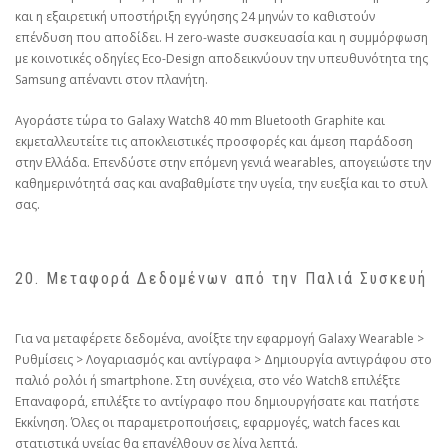
και η εξαιρετική υποστήριξη εγγύησης 24 μηνών το καθιστούν
επένδυση που αποδίδει. Η zero-waste συσκευασία και η συμμόρφωση
με κοινοτικές οδηγίες Eco-Design αποδεικνύουν την υπευθυνότητα της
Samsung απέναντι στον πλανήτη.
Αγοράστε τώρα το Galaxy Watch8 40 mm Bluetooth Graphite και
εκμεταλλευτείτε τις αποκλειστικές προσφορές και άμεση παράδοση
στην Ελλάδα. Επενδύστε στην επόμενη γενιά wearables, απογειώστε την
καθημερινότητά σας και αναβαθμίστε την υγεία, την ευεξία και το στυλ
σας.
20. Μεταφορά Δεδομένων από την Παλιά Συσκευή
Για να μεταφέρετε δεδομένα, ανοίξτε την εφαρμογή Galaxy Wearable >
Ρυθμίσεις > Λογαριασμός και αντίγραφα > Δημιουργία αντιγράφου στο
παλιό ρολόι ή smartphone. Στη συνέχεια, στο νέο Watch8 επιλέξτε
Επαναφορά, επιλέξτε το αντίγραφο που δημιουργήσατε και πατήστε
Εκκίνηση. Όλες οι παραμετροποιήσεις, εφαρμογές, watch faces και
στατιστικά υγείας θα επανέλθουν σε λίγα λεπτά.