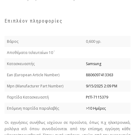
Επιπλέον πληροφορίες
Βάρος
0,600 γρ.
Απoθέματα τελευταίων 10΄
Κατασκευαστής
Samsung
Εan (European Article Number)
8806097413363
Mpn (Manufacturer Part Number)
9/15/2025 2:09 PM
Παρτίδα Κατασκευαστή
PtTl-7115379
Επόμενη παρτίδα παραλαβής
>10 Ημέρες
Οι εγγυήσεις συνήθως ισχύουν σε προϊόντα, όπως π.χ ηλεκτρονικά,
ρολόγια κτλ όπου συνοδεύονται από την επίσημη εγγύηση κάθε