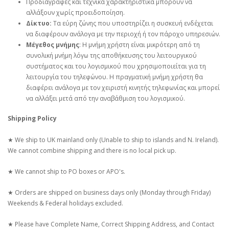
Προδιαγραφές και τεχνικά χαρακτηριστικά μπορούν να
αλλάξουν χωρίς προειδοποίηση.
Δίκτυο:
Τα εύρη ζώνης που υποστηρίζει η συσκευή ενδέχεται
να διαφέρουν ανάλογα με την περιοχή ή τον πάροχο υπηρεσιών.
Μέγεθος μνήμης
: Η μνήμη χρήστη είναι μικρότερη από τη
συνολική μνήμη λόγω της αποθήκευσης του λειτουργικού
συστήματος και του λογισμικού που χρησιμοποιείται για τη
λειτουργία του τηλεφώνου. Η πραγματική μνήμη χρήστη θα
διαφέρει ανάλογα με τον χειριστή κινητής τηλεφωνίας και μπορεί
να αλλάξει μετά από την αναβάθμιση του λογισμικού.
Shipping Policy
★ We ship to UK mainland only (Unable to ship to islands and N. Ireland).
We cannot combine shipping and there is no local pick up.
★ We cannot ship to PO boxes or APO's.
★ Orders are shipped on business days only (Monday through Friday)
Weekends & Federal holidays excluded.
★ Please have Complete Name, Correct Shipping Address, and Contact