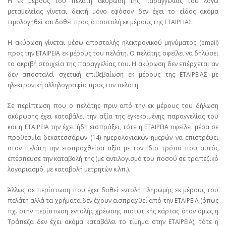
Η εκ μέρους του πελάτη ακύρωση της παραγγελίας του λόγω
μεταμελείας γίνεται δεκτή μόνο εφόσον δεν έχει το είδος ακόμα
τιμολογηθεί και δοθεί προς αποστολή εκ μέρους της ΕΤΑΙΡΕΙΑΣ.
Η ακύρωση γίνεται μέσω αποστολής ηλεκτρονικού μηνύματος (email)
προς την ΕΤΑΙΡΕΙΑ εκ μέρους του πελάτη. Ο πελάτης οφείλει να δηλώσει
τα ακριβή στοιχεία της παραγγελίας του. Η ακύρωση δεν επέρχεται αν
δεν αποσταλεί σχετική επιβεβαίωση εκ μέρους της ΕΤΑΙΡΕΙΑΣ με
ηλεκτρονική αλληλογραφία προς τον πελάτη.
Σε περίπτωση που ο πελάτης πριν από την εκ μέρους του δήλωση
ακύρωσης έχει καταβάλει την αξία της εγκεκριμένης παραγγελίας του
και η ΕΤΑΙΡΕΙΑ την έχει ήδη εισπράξει, τότε η ΕΤΑΙΡΕΙΑ οφείλει μέσα σε
προθεσμία δεκατεσσάρων (14) ημερολογιακών ημερών να επιστρέψει
στον πελάτη την εισπραχθείσα αξία με τον ίδιο τρόπο που αυτός
επέσπευσε την καταβολή της (με αντιλογισμό του ποσού σε τραπεζικό
λογαριασμό, με καταβολή μετρητών κ.λπ.).
Άλλως σε περίπτωση που έχει δοθεί εντολή πληρωμής εκ μέρους του
πελάτη αλλά τα χρήματα δεν έχουν εισπραχθεί από την ΕΤΑΙΡΕΙΑ (όπως
πχ. στην περίπτωση εντολής χρέωσης πιστωτικής κάρτας όταν όμως η
Τράπεζα δεν έχει ακόμα καταβάλει το τίμημα στην ΕΤΑΙΡΕΙΑ), τότε η