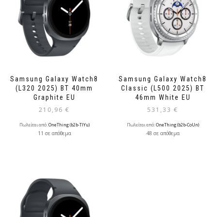
Samsung Galaxy Watch8
Samsung Galaxy Watch8
(L320 2025) BT 40mm
Classic (L500 2025) BT
Graphite EU
46mm White EU
210,96
€
531,33
€
Πωλείται από:
OneThing (b2b-TlYu)
Πωλείται από:
OneThing (b2b-CoUn)
11 σε απόθεμα
48 σε απόθεμα