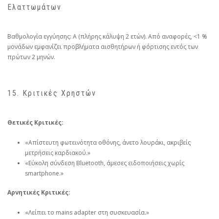
Ελαττωμάτων
Βαθμολογία εγγύησης: A (πλήρης κάλυψη 2 ετών). Από αναφορές, <1 %
μονάδων εμφανίζει προβλήματα αισθητήρων ή φόρτισης εντός των
πρώτων 2 μηνών.
15. Κριτικές Χρηστών
Θετικές Κριτικές:
«Απίστευτη φωτεινότητα οθόνης, άνετο λουράκι, ακριβείς
μετρήσεις καρδιακού.»
«Εύκολη σύνδεση Bluetooth, άμεσες ειδοποιήσεις χωρίς
smartphone.»
Αρνητικές Κριτικές:
«Λείπει το mains adapter στη συσκευασία.»