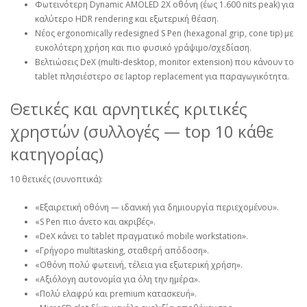
Φωτεινότερη Dynamic AMOLED 2X οθόνη (έως 1.600 nits peak) για
καλύτερο HDR rendering και εξωτερική θέαση.
Νέος ergonomically redesigned S Pen (hexagonal grip, cone tip) με
ευκολότερη χρήση και πιο φυσικό γράψιμο/σχεδίαση.
Βελτιώσεις DeX (multi‑desktop, monitor extension) που κάνουν το
tablet πλησιέστερο σε laptop replacement για παραγωγικότητα.
Θετικές και αρνητικές κριτικές
χρηστών (συλλογές — top 10 κάθε
κατηγορίας)
10 θετικές (συνοπτικά):
«Εξαιρετική οθόνη — ιδανική για δημιουργία περιεχομένου».
«S Pen πιο άνετο και ακριβές».
«DeX κάνει το tablet πραγματικό mobile workstation».
«Γρήγορο multitasking, σταθερή απόδοση».
«Οθόνη πολύ φωτεινή, τέλεια για εξωτερική χρήση».
«Αξιόλογη αυτονομία για όλη την ημέρα».
«Πολύ ελαφρύ και premium κατασκευή».