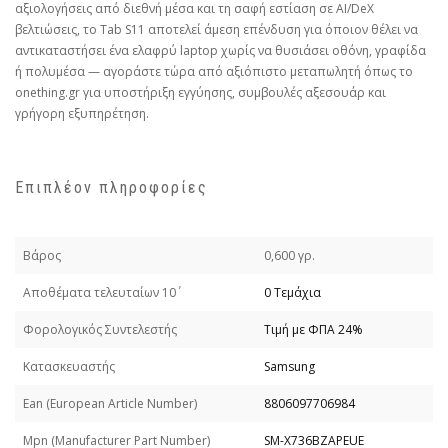
αξιολογήσεις από διεθνή μέσα και τη σαφή εστίαση σε AI/DeX
βελτιώσεις, το Tab S11 αποτελεί άμεση επένδυση για όποιον θέλει να
αντικαταστήσει ένα ελαφρύ laptop χωρίς να θυσιάσει οθόνη, γραφίδα
ή πολυμέσα — αγοράστε τώρα από αξιόπιστο μεταπωλητή όπως το
onething.gr για υποστήριξη εγγύησης, συμβουλές αξεσουάρ και
γρήγορη εξυπηρέτηση.
Επιπλέον πληροφορίες
Βάρος
0,600 γρ.
Απoθέματα τελευταίων 10΄
0 Τεμάχια
Φορολογικός Συντελεστής
Τιμή με ΦΠΑ 24%
Κατασκευαστής
Samsung
Εan (European Article Number)
8806097706984
Mpn (Manufacturer Part Number)
SM-X736BZAPEUE