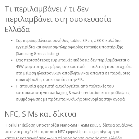
Τι περιλαμβάνει / τι δεν
περιλαμβάνει στη συσκευασία
Ελλάδα
Συμπεριλαμβάνεται συνήθως: tablet, S Pen, USB‑C καλώδιο,
εγχειρίδια και εγγύηση/πληροφορίες τοπικής υποστήριξης
(Samsung Greece listing).
Στις περισσότερες ευρωπαϊκές εκδόσεις δεν περιλαμβάνεται ο
45W φορτιστής ως μέρος του κουτιού — πολιτική που στοχεύει
στη μείωση ηλεκτρονικών αποβλήτων και απαντά σε παρόμοιες
πρωτοβουλίες συσκευασίας στην Ε.Ε..
Η απουσία φορτιστή αιτιολογείται από πολιτικές του
κατασκευαστή για packaging & waste reduction και προβλέψεις
συμμόρφωσης με πρότυπα κυκλικής οικονομίας στην αγορά.
NFC, SIMs και δίκτυα
Η cellular έκδοση υποστηρίζει Nano‑SIM + eSIM και 5G δίκτυα (ανάλογα
με την περιοχή). Η παρουσία NFC εμφανίζεται ως μη σίγουρη σε
κάποιες καταχωρήσεις — για πληροφόρηση αγοράς στην Ελλάδα