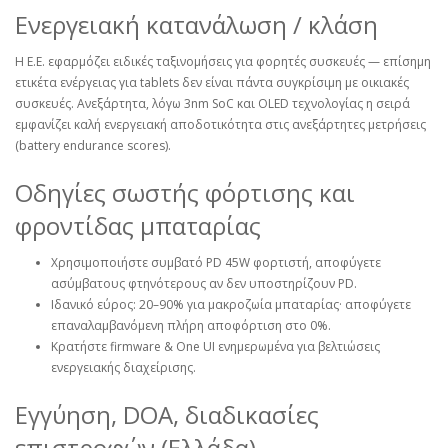
Ενεργειακή κατανάλωση / κλάση
Η Ε.Ε. εφαρμόζει ειδικές ταξινομήσεις για φορητές συσκευές — επίσημη
ετικέτα ενέργειας για tablets δεν είναι πάντα συγκρίσιμη με οικιακές
συσκευές. Ανεξάρτητα, λόγω 3nm SoC και OLED τεχνολογίας η σειρά
εμφανίζει καλή ενεργειακή αποδοτικότητα στις ανεξάρτητες μετρήσεις
(battery endurance scores).
Οδηγίες σωστής φόρτισης και
φροντίδας μπαταρίας
Χρησιμοποιήστε συμβατό PD 45W φορτιστή, αποφύγετε
ασύμβατους φτηνότερους αν δεν υποστηρίζουν PD.
Ιδανικό εύρος: 20–90% για μακροζωία μπαταρίας· αποφύγετε
επαναλαμβανόμενη πλήρη αποφόρτιση στο 0%.
Κρατήστε firmware & One UI ενημερωμένα για βελτιώσεις
ενεργειακής διαχείρισης.
Εγγύηση, DOA, διαδικασίες
επιστροφών (Ελλάδα) —