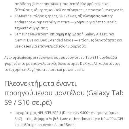
απόδοση (Dimensity 9400+), πιο λεπτό/ελαφρύ σώμα και
βελτιώσεις κάμερας και DeX σε σύγκριση με προηγούμενες γενιές.
GSMArena: πλήρεις specs, SAR values, αξιολογήσεις battery
endurance & repairability metrics — χρήσιμο για λεπτομερείς
τεχνικές συγκρίσεις.
Samsung Newsroom: επίσημη περιγραφή Galaxy AI features,
Gemini Live και DeX Extended Mode — επίσημες δυνατότητες και
use‑cases για επαγγελματίες/δημιουργούς.
Ανακεφαλαίωση: οι reviewers συμφωνούν ότι το Tab S11 συνδυάζει
φορητότητα με επαγγελματικές δυνατότητες DeX και AI, καθιστώντας
το ισχυρή επιλογή για creators και power users.
Πλεονεκτήματα έναντι
προηγούμενου μοντέλου (Galaxy Tab
S9 / S10 σειρά)
Ισχυρότερος NPU/CPU/GPU (Dimensity 9400+ vs προηγούμενα
SoC) — έως διψήφια % βελτίωση σε benchmarks για NPU/CPU/GPU
και καλύτερη on‑device AI απόδοση.