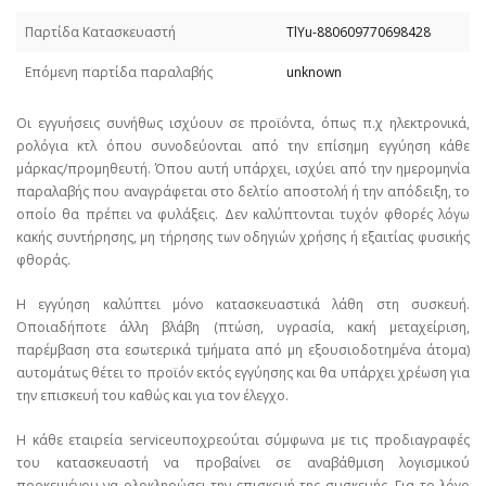
Παρτίδα Κατασκευαστή
TlYu-880609770698428
Επόμενη παρτίδα παραλαβής
unknown
Οι εγγυήσεις συνήθως ισχύουν σε προϊόντα, όπως π.χ ηλεκτρονικά,
ρολόγια κτλ όπου συνοδεύονται από την επίσημη εγγύηση κάθε
μάρκας/προμηθευτή. Όπου αυτή υπάρχει, ισχύει από την ημερομηνία
παραλαβής που αναγράφεται στο δελτίο αποστολή ή την απόδειξη, το
οποίο θα πρέπει να φυλάξεις. Δεν καλύπτονται τυχόν φθορές λόγω
κακής συντήρησης, μη τήρησης των οδηγιών χρήσης ή εξαιτίας φυσικής
φθοράς.
Η εγγύηση καλύπτει μόνο κατασκευαστικά λάθη στη συσκευή.
Οποιαδήποτε άλλη βλάβη (πτώση, υγρασία, κακή μεταχείριση,
παρέμβαση στα εσωτερικά τμήματα από μη εξουσιοδοτημένα άτομα)
αυτομάτως θέτει το προϊόν εκτός εγγύησης και θα υπάρχει χρέωση για
την επισκευή του καθώς και για τον έλεγχο.
Η κάθε εταιρεία serviceυποχρεούται σύμφωνα με τις προδιαγραφές
του κατασκευαστή να προβαίνει σε αναβάθμιση λογισμικού
προκειμένου να ολοκληρώσει την επισκευή της συσκευής. Για το λόγο