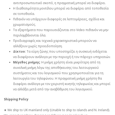
αντιπροσωπευτικό σκοπό, η πραγματική μπορεί να διαφέρει.
Η διαθεσιμότητα μοντέλου μπορεί να διαφέρει από τοποθεσία
σε τοποθεσία.
Πιθανόν να υπάρχουν διαφορές σε λεπτομέρειες, σχέδια και
χρωματισμούς.
Τα εξαρτήματα που παρουσιάζονται στο Video πιθανόν να μην
περιλαμβάνονται όλα.
Προδιαγραφές και τεχνικά χαρακτηριστικά μπορούν να
αλλάξουν χωρίς προειδοποίηση.
Δίκτυο:
Τα εύρη ζώνης που υποστηρίζει η συσκευή ενδέχεται
να διαφέρουν ανάλογα με την περιοχή ή τον πάροχο υπηρεσιών.
Μέγεθος μνήμης
: Η μνήμη χρήστη είναι μικρότερη από τη
συνολική μνήμη λόγω της αποθήκευσης του λειτουργικού
συστήματος και του λογισμικού που χρησιμοποιείται για τη
λειτουργία του τηλεφώνου. Η πραγματική μνήμη χρήστη θα
διαφέρει ανάλογα με τον χειριστή κινητής τηλεφωνίας και μπορεί
να αλλάξει μετά από την αναβάθμιση του λογισμικού.
Shipping Policy
★ We ship to UK mainland only (Unable to ship to islands and N. Ireland).