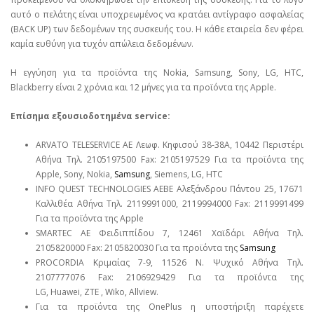
αυτό ο πελάτης είναι υποχρεωμένος να κρατάει αντίγραφο ασφαλείας
(BACK UP) των δεδομένων της συσκευής του. Η κάθε εταιρεία δεν φέρει
καμία ευθύνη για τυχόν απώλεια δεδομένων.
Η εγγύηση για τα προϊόντα της Nokia, Samsung, Sony, LG, HTC,
Blackberry είναι 2 χρόνια και 12 μήνες για τα προϊόντα της Apple.
Επίσημα εξουσιοδοτημένα service:
ARVATO TELESERVICE ΑΕ Λεωφ. Κηφισού 38-38Α, 10442 Περιστέρι
Αθήνα Τηλ. 2105197500 Fax: 2105197529 Για τα προϊόντα της
Apple, Sony, Nokia,
Samsung
, Siemens, LG, HTC
INFO QUEST TECHNOLOGIES ΑΕΒΕ Αλεξάνδρου Πάντου 25, 17671
Καλλιθέα Αθήνα Τηλ. 2119991000, 2119994000 Fax: 2119991499
Για τα προϊόντα της Apple
SMARTEC ΑΕ Φειδιππίδου 7, 12461 Χαϊδάρι Αθήνα Τηλ.
2105820000 Fax: 2105820030 Για τα προϊόντα της
Samsung
PROCORDIA Κριμαίας 7-9, 11526 Ν. Ψυχικό Αθήνα Τηλ.
2107777076 Fax: 2106929429 Για τα προϊόντα της
LG, Huawei, ΖΤΕ , Wiko, Allview.
Για τα προϊόντα της OnePlus η υποστήριξη παρέχετε