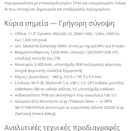
παραγωγικότητα με επανασχεδιασμένο S Pen και ενσωματωμένο Galaxy
AI που επιταχύνει δημιουργία και επεξεργασία περιεχομένου.
Κύρια σημεία — Γρήγορη σύνοψη
Οθόνη: 11.0″ Dynamic AMOLED 2X, 2560×1600, 120Hz, HDR10+,
έως 1.600 nits peak.
SoC: MediaTek Dimensity 9400+ (3 nm) με ισχυρή NPU για AI tasks.
Μνήμη/Αποθήκευση: 12GB RAM, επιλογές 128/256/512GB UFS,
υποδοχή microSD έως 2TB.
Μπαταρία: 8.400 mAh, υποστήριξη 45W ενσύρματης φόρτισης
(συχνά φορτιστής πωλείται ξεχωριστά).
Βάρος / Διαστάσεις: ~469 g, 253.8 x 165.3 x 5.5 mm.
Σύνδεση: Wi‑Fi 6E, Bluetooth 5.4, USB‑C 3.2, GPS (cellular μοντέλο),
eSIM/Nano‑SIM σε cellular έκδοση, 5G υποστήριξη (cellular).
Ανθεκτικότητα: IP68 για σκόνη/νερό στην οικογένεια Tab S11.
Χρώματα (EU): Moonstone Gray / Platinum Silver — το MPN
SM‑X736BZAPEUE αντιστοιχεί σε ευρωπαϊκή έκδοση 256GB Gray
(Samsung Greece listing).
Αναλυτικές τεχνικές προδιαγραφές