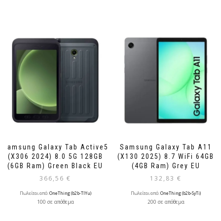
Samsung Galaxy Tab Active5
Samsung Galaxy Tab A11
(X306 2024) 8.0 5G 128GB
(X130 2025) 8.7 WiFi 64GB
(6GB Ram) Green Black EU
(4GB Ram) Grey EU
366,56
€
132,83
€
Πωλείται από:
OneThing (b2b-TlYu)
Πωλείται από:
OneThing (b2b-SyTi)
100 σε απόθεμα
200 σε απόθεμα