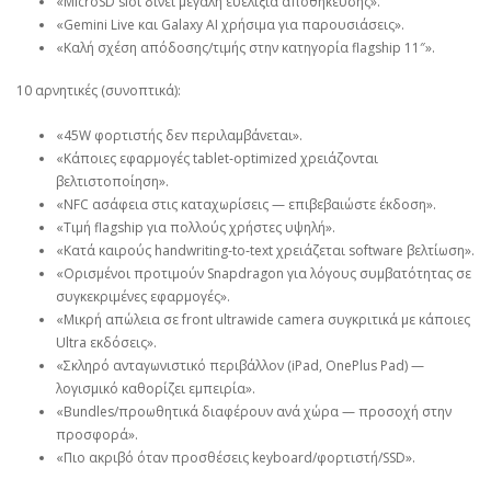
«MicroSD slot δίνει μεγάλη ευελιξία αποθήκευσης».
«Gemini Live και Galaxy AI χρήσιμα για παρουσιάσεις».
«Καλή σχέση απόδοσης/τιμής στην κατηγορία flagship 11″».
10 αρνητικές (συνοπτικά):
«45W φορτιστής δεν περιλαμβάνεται».
«Κάποιες εφαρμογές tablet‑optimized χρειάζονται
βελτιστοποίηση».
«NFC ασάφεια στις καταχωρίσεις — επιβεβαιώστε έκδοση».
«Τιμή flagship για πολλούς χρήστες υψηλή».
«Κατά καιρούς handwriting‑to‑text χρειάζεται software βελτίωση».
«Ορισμένοι προτιμούν Snapdragon για λόγους συμβατότητας σε
συγκεκριμένες εφαρμογές».
«Μικρή απώλεια σε front ultrawide camera συγκριτικά με κάποιες
Ultra εκδόσεις».
«Σκληρό ανταγωνιστικό περιβάλλον (iPad, OnePlus Pad) —
λογισμικό καθορίζει εμπειρία».
«Bundles/προωθητικά διαφέρουν ανά χώρα — προσοχή στην
προσφορά».
«Πιο ακριβό όταν προσθέσεις keyboard/φορτιστή/SSD».