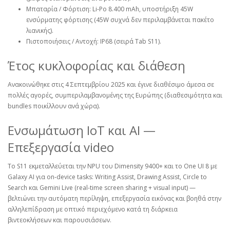
Μπαταρία / Φόρτιση: Li‑Po 8.400 mAh, υποστήριξη 45W
ενσύρματης φόρτισης (45W συχνά δεν περιλαμβάνεται πακέτο
λιανικής).
Πιστοποιήσεις / Αντοχή: IP68 (σειρά Tab S11).
Έτος κυκλοφορίας και διάθεση
Ανακοινώθηκε στις 4 Σεπτεμβρίου 2025 και έγινε διαθέσιμο άμεσα σε
πολλές αγορές, συμπεριλαμβανομένης της Ευρώπης (διαθεσιμότητα και
bundles ποικίλλουν ανά χώρα).
Ενσωμάτωση IoT και AI —
Επεξεργασία video
Το S11 εκμεταλλεύεται την NPU του Dimensity 9400+ και το One UI 8 με
Galaxy AI για on‑device tasks: Writing Assist, Drawing Assist, Circle to
Search και Gemini Live (real‑time screen sharing + visual input) —
βελτιώνει την αυτόματη περίληψη, επεξεργασία εικόνας και βοηθά στην
αλληλεπίδραση με οπτικό περιεχόμενο κατά τη διάρκεια
βιντεοκλήσεων και παρουσιάσεων.