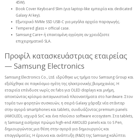
45W).
Book Cover Keyboard Slim (για laptop‑like εμπειρία και dedicated
Galaxy AI key).
Εξωτερικό NVMe SSD USB‑C για μεγάλα αρχεία παραγωγής.
Tempered glass + official case.
Samsung Care+ ή επεκταμένη εγγύηση αν χρειάζεστε
επιχειρηματικό SLA.
Προφίλ κατασκευάστριας εταιρείας
— Samsung Electronics
Samsung Electronics Co., Ltd. ιδρύθηκε ως τμήμα του Samsung Group και
εξελίχθηκε σε παγκόσμιο ηγέτη της ηλεκτρονικής βιομηχανίας. Η
εταιρεία επένδυσε νωρίς σε fabs για OLED displays και μνήμη,
αποκτώντας κρίσιμα ανταγωνιστικά πλεονεκτήματα στο hardware. Στον
τομέα των φορητών συσκευών, η σειρά Galaxy χάραξε νέα στάνταρ
στην αγορά smartphones και tablets, συνδυάζοντας premium panels
(AMOLED), ισχυρά SoC και ένα πλούσιο software ecosystem. Στα tablets,
η Samsung εισήγαγε πρώιμα high‑end AMOLED panels και το S Pen,
δημιουργώντας μια θέση στην αγορά για δημιουργούς και
επαγγελματίες. Η έρευνα και ανάπτυξη (R&D) της Samsung καλύπτει