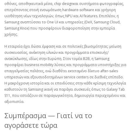
οθόνες, αποθηκευτικά μέσα, chip designκαι συστήματα φωτογραφίας,
επιτρέποντας στενή ενσωμάτωση hardware‑software και γρήγορη
υιοθέτηση νέων τεχνολογιών, όπως NPU και AI features. Επιπλέον, η
Samsung αναπτύσσει το One UI και υπηρεσίες (DeX, Samsung Cloud,
Samsung Knox) που προσφέρουν διαφοροποίηση στην εμπειρία
χρήσης.
Η εταιρεία έχει δώσει έμφαση και σε πολιτικές βιωσιμότητας: μείωση
συσκευασίας, ανάκτηση υλικών και προγράμματα επισκευής/
ανακύκλωσης, ιδίως στην Ευρώπη. Στον τομέα B2B, η Samsung
προσφέρει business mobility λύσεις και προγράμματα υποστήριξης για
επαγγελματίες πελάτες, ενώ διαθέτει εκτεταμένο δίκτυο after‑sales
υπηρεσιών και εξουσιοδοτημένων service centers σε διεθνές επίπεδο.
Η μακρόχρονη ιστορία και οι επενδύσεις στην κάθε κρίσιμη τεχνολογία
καθιστούν τη Samsung ικανή να παράγει συσκευές όπως το Galaxy Tab
S11, που εστιάζουν σε παραγωγικότητα, δημιουργία περιεχομένου και
αξιοπιστία.
Συμπέρασμα — Γιατί να το
αγοράσετε τώρα