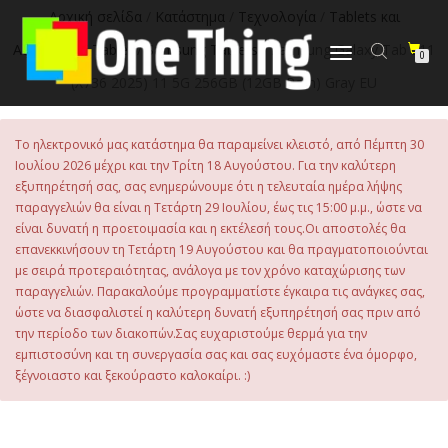
στο
Αρχική σελίδα
/
Κατάστημα
/
Τεχνολογία
/
Tablets και
περιεχόμενο
Αξεσουάρ
/
Tablet
/
Samsung Tablets
/ Samsung Galaxy Tab S11
Εναλλαγή
0
πλοήγησης
(X736 2025) 11 5G 256GB (12GB Ram) Gray EU
Το ηλεκτρονικό μας κατάστημα θα παραμείνει κλειστό, από Πέμπτη 30
Ιουλίου 2026 μέχρι και την Τρίτη 18 Αυγούστου. Για την καλύτερη
εξυπηρέτησή σας, σας ενημερώνουμε ότι η τελευταία ημέρα λήψης
παραγγελιών θα είναι η Τετάρτη 29 Ιουλίου, έως τις 15:00 μ.μ., ώστε να
είναι δυνατή η προετοιμασία και η εκτέλεσή τους.Οι αποστολές θα
επανεκκινήσουν τη Τετάρτη 19 Αυγούστου και θα πραγματοποιούνται
με σειρά προτεραιότητας, ανάλογα με τον χρόνο καταχώρισης των
παραγγελιών. Παρακαλούμε προγραμματίστε έγκαιρα τις ανάγκες σας,
ώστε να διασφαλιστεί η καλύτερη δυνατή εξυπηρέτησή σας πριν από
την περίοδο των διακοπών.Σας ευχαριστούμε θερμά για την
εμπιστοσύνη και τη συνεργασία σας και σας ευχόμαστε ένα όμορφο,
ξέγνοιαστο και ξεκούραστο καλοκαίρι. :)