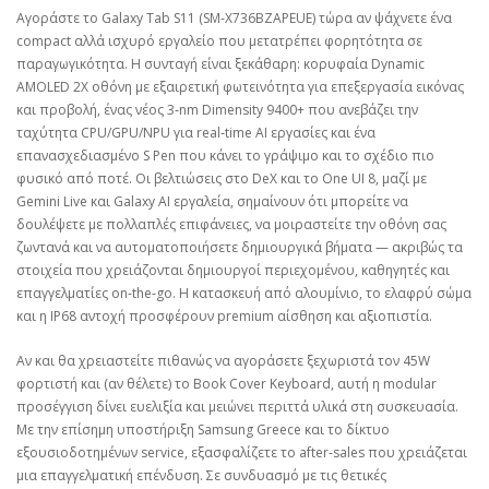
Αγοράστε το Galaxy Tab S11 (SM‑X736BZAPEUE) τώρα αν ψάχνετε ένα
compact αλλά ισχυρό εργαλείο που μετατρέπει φορητότητα σε
παραγωγικότητα. Η συνταγή είναι ξεκάθαρη: κορυφαία Dynamic
AMOLED 2X οθόνη με εξαιρετική φωτεινότητα για επεξεργασία εικόνας
και προβολή, ένας νέος 3‑nm Dimensity 9400+ που ανεβάζει την
ταχύτητα CPU/GPU/NPU για real‑time AI εργασίες και ένα
επανασχεδιασμένο S Pen που κάνει το γράψιμο και το σχέδιο πιο
φυσικό από ποτέ. Οι βελτιώσεις στο DeX και το One UI 8, μαζί με
Gemini Live και Galaxy AI εργαλεία, σημαίνουν ότι μπορείτε να
δουλέψετε με πολλαπλές επιφάνειες, να μοιραστείτε την οθόνη σας
ζωντανά και να αυτοματοποιήσετε δημιουργικά βήματα — ακριβώς τα
στοιχεία που χρειάζονται δημιουργοί περιεχομένου, καθηγητές και
επαγγελματίες on‑the‑go. Η κατασκευή από αλουμίνιο, το ελαφρύ σώμα
και η IP68 αντοχή προσφέρουν premium αίσθηση και αξιοπιστία.
Αν και θα χρειαστείτε πιθανώς να αγοράσετε ξεχωριστά τον 45W
φορτιστή και (αν θέλετε) το Book Cover Keyboard, αυτή η modular
προσέγγιση δίνει ευελιξία και μειώνει περιττά υλικά στη συσκευασία.
Με την επίσημη υποστήριξη Samsung Greece και το δίκτυο
εξουσιοδοτημένων service, εξασφαλίζετε το after‑sales που χρειάζεται
μια επαγγελματική επένδυση. Σε συνδυασμό με τις θετικές