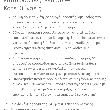
Κατευθύνσεις
Νόμιμη εγγύηση: 2 έτη (εφαρμογή κοινοτικής νομοθεσίας στην
Ε.Ε.) — καταναλωτική προστασία ισχύει για ελαττώματα που
εμφανίζονται εντός 24 μηνών από την αγορά.
DOA: αν η συσκευή φτάσει ελαττωματική, απαιτείται άμεση
επικοινωνία με τον επίσημο διανομέα ή εξουσιοδοτημένο service
για αντικατάσταση ή διόρθωση — μεγάλες αλυσίδες/επίσημοι
μεταπωλητές συνήθως επιταχύνουν διαδικασίες DOA/
αντικατάστασης.
Διαδικασία εγγύησης: παρουσίαση απόδειξης αγοράς, S/N,
αποστολή σε εξουσιοδοτημένο service (Smarter/Smarttec ή
Samsung Service Centers στην Ελλάδα) — επισκευές/
αντικαταστάσεις γίνονται σύμφωνα με όρους Samsung Greece.
Επαγγελματίες πελάτες: όροι ενδέχεται να διαφέρουν (εμπορικές
συμφωνίες, B2B warranties) — προτείνεται έγγραφη συμφωνία με
προμηθευτή σχετικά με SLA υποστήριξης και δυνατότητες
επέκτασης (Samsung Care+ ή επιχειρηματικά service plans).
Βαθμολογία νόμιμης εγγύησης: 24 μήνες (EU statutory warranty) —
επιπλέον εμπορική εγγύηση προαιρετική ανά reseller.