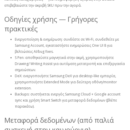
επιβεβαιώστε την ακριβή SKU πριν την αγορά.
Οδηγίες χρήσης — Γρήγορες
πρακτικές
Ενεργοποίηση & ενημέρωση: συνδέστε σε Wi‑Fi, συνδεθείτε με
Samsung Account, εγκαταστήστε ενημερώσεις One UI 8 για
βελτιώσεις AI/bug fixes.
S Pen: αποθηκεύστε μαγνητικά στην ακμή, χρησιμοποιήστε
Drawing/ Writing Assist για αυτόματη μετατροπή και επεξεργασία
σημειώσεων.
DeX: ενεργοποιήστε Samsung DeX για desktop‑like εμπειρία,
χρησιμοποιήστε Extended Mode για δεύτερη οθόνη/monitor
extension.
Backups: συστήνεται ενεργός Samsung Cloud + Google account
sync και χρήση Smart Switch για μεταφορά δεδομένων (βλέπε
παρακάτω).
Μεταφορά δεδομένων (από παλιά
συσκευή στην καινούργια)