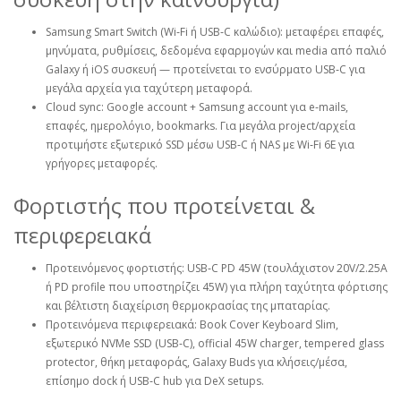
Samsung Smart Switch (Wi‑Fi ή USB‑C καλώδιο): μεταφέρει επαφές,
μηνύματα, ρυθμίσεις, δεδομένα εφαρμογών και media από παλιό
Galaxy ή iOS συσκευή — προτείνεται το ενσύρματο USB‑C για
μεγάλα αρχεία για ταχύτερη μεταφορά.
Cloud sync: Google account + Samsung account για e‑mails,
επαφές, ημερολόγιο, bookmarks. Για μεγάλα project/αρχεία
προτιμήστε εξωτερικό SSD μέσω USB‑C ή NAS με Wi‑Fi 6E για
γρήγορες μεταφορές.
Φορτιστής που προτείνεται &
περιφερειακά
Προτεινόμενος φορτιστής: USB‑C PD 45W (τουλάχιστον 20V/2.25A
ή PD profile που υποστηρίζει 45W) για πλήρη ταχύτητα φόρτισης
και βέλτιστη διαχείριση θερμοκρασίας της μπαταρίας.
Προτεινόμενα περιφερειακά: Book Cover Keyboard Slim,
εξωτερικό NVMe SSD (USB‑C), official 45W charger, tempered glass
protector, θήκη μεταφοράς, Galaxy Buds για κλήσεις/μέσα,
επίσημο dock ή USB‑C hub για DeX setups.