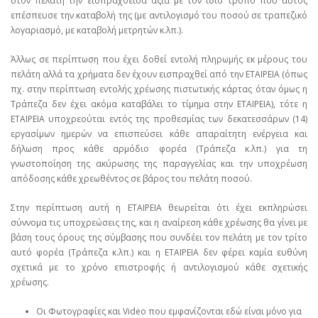
στον πελάτη την εισπραχθείσα αξία με τον ίδιο τρόπο που αυτός
επέσπευσε την καταβολή της (με αντιλογισμό του ποσού σε τραπεζικό
λογαριασμό, με καταβολή μετρητών κ.λπ.).
Άλλως σε περίπτωση που έχει δοθεί εντολή πληρωμής εκ μέρους του
πελάτη αλλά τα χρήματα δεν έχουν εισπραχθεί από την ΕΤΑΙΡΕΙΑ (όπως
πχ. στην περίπτωση εντολής χρέωσης πιστωτικής κάρτας όταν όμως η
Τράπεζα δεν έχει ακόμα καταβάλει το τίμημα στην ΕΤΑΙΡΕΙΑ), τότε η
ΕΤΑΙΡΕΙΑ υποχρεούται εντός της προθεσμίας των δεκατεσσάρων (14)
εργασίμων ημερών να επισπεύσει κάθε απαραίτητη ενέργεια και
δήλωση προς κάθε αρμόδιο φορέα (Τράπεζα κ.λπ.) για τη
γνωστοποίηση της ακύρωσης της παραγγελίας και την υποχρέωση
απόδοσης κάθε χρεωθέντος σε βάρος του πελάτη ποσού.
Στην περίπτωση αυτή η ΕΤΑΙΡΕΙΑ θεωρείται ότι έχει εκπληρώσει
σύννομα τις υποχρεώσεις της, και η αναίρεση κάθε χρέωσης θα γίνει με
βάση τους όρους της σύμβασης που συνδέει τον πελάτη με τον τρίτο
αυτό φορέα (Τράπεζα κ.λπ.) και η ΕΤΑΙΡΕΙΑ δεν φέρει καμία ευθύνη
σχετικά με το χρόνο επιστροφής ή αντιλογισμού κάθε σχετικής
χρέωσης.
Οι Φωτογραφίες και Video που εμφανίζονται εδώ είναι μόνο για