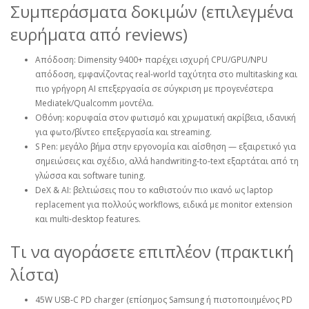
Συμπεράσματα δοκιμών (επιλεγμένα
ευρήματα από reviews)
Απόδοση: Dimensity 9400+ παρέχει ισχυρή CPU/GPU/NPU
απόδοση, εμφανίζοντας real‑world ταχύτητα στο multitasking και
πιο γρήγορη AI επεξεργασία σε σύγκριση με προγενέστερα
Mediatek/Qualcomm μοντέλα.
Οθόνη: κορυφαία στον φωτισμό και χρωματική ακρίβεια, ιδανική
για φωτο/βίντεο επεξεργασία και streaming.
S Pen: μεγάλο βήμα στην εργονομία και αίσθηση — εξαιρετικό για
σημειώσεις και σχέδιο, αλλά handwriting‑to‑text εξαρτάται από τη
γλώσσα και software tuning.
DeX & AI: βελτιώσεις που το καθιστούν πιο ικανό ως laptop
replacement για πολλούς workflows, ειδικά με monitor extension
και multi‑desktop features.
Τι να αγοράσετε επιπλέον (πρακτική
λίστα)
45W USB‑C PD charger (επίσημος Samsung ή πιστοποιημένος PD