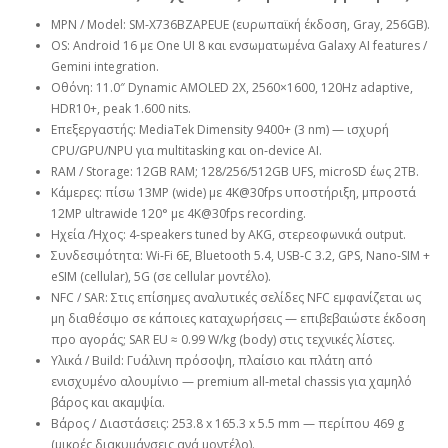
MPN / Model: SM‑X736BZAPEUE (ευρωπαϊκή έκδοση, Gray, 256GB).
OS: Android 16 με One UI 8 και ενσωματωμένα Galaxy AI features /
Gemini integration.
Οθόνη: 11.0″ Dynamic AMOLED 2X, 2560×1600, 120Hz adaptive,
HDR10+, peak 1.600 nits.
Επεξεργαστής: MediaTek Dimensity 9400+ (3 nm) — ισχυρή
CPU/GPU/NPU για multitasking και on‑device AI.
RAM / Storage: 12GB RAM; 128/256/512GB UFS, microSD έως 2TB.
Κάμερες: πίσω 13MP (wide) με 4K@30fps υποστήριξη, μπροστά
12MP ultrawide 120° με 4K@30fps recording.
Ηχεία /Ήχος: 4‑speakers tuned by AKG, στερεοφωνικά output.
Συνδεσιμότητα: Wi‑Fi 6E, Bluetooth 5.4, USB‑C 3.2, GPS, Nano‑SIM +
eSIM (cellular), 5G (σε cellular μοντέλο).
NFC / SAR: Στις επίσημες αναλυτικές σελίδες NFC εμφανίζεται ως
μη διαθέσιμο σε κάποιες καταχωρήσεις — επιβεβαιώστε έκδοση
προ αγοράς; SAR EU ≈ 0.99 W/kg (body) στις τεχνικές λίστες.
Υλικά / Build: Γυάλινη πρόσοψη, πλαίσιο και πλάτη από
ενισχυμένο αλουμίνιο — premium all‑metal chassis για χαμηλό
βάρος και ακαμψία.
Βάρος / Διαστάσεις: 253.8 x 165.3 x 5.5 mm — περίπου 469 g
(μικρές διακυμάνσεις ανά μοντέλο).