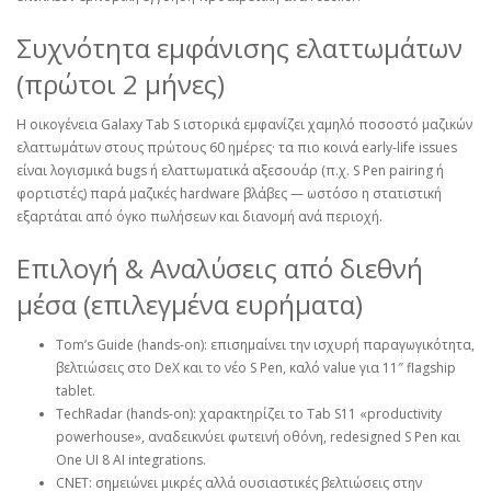
Συχνότητα εμφάνισης ελαττωμάτων
(πρώτοι 2 μήνες)
Η οικογένεια Galaxy Tab S ιστορικά εμφανίζει χαμηλό ποσοστό μαζικών
ελαττωμάτων στους πρώτους 60 ημέρες· τα πιο κοινά early‑life issues
είναι λογισμικά bugs ή ελαττωματικά αξεσουάρ (π.χ. S Pen pairing ή
φορτιστές) παρά μαζικές hardware βλάβες — ωστόσο η στατιστική
εξαρτάται από όγκο πωλήσεων και διανομή ανά περιοχή.
Επιλογή & Αναλύσεις από διεθνή
μέσα (επιλεγμένα ευρήματα)
Tom’s Guide (hands‑on): επισημαίνει την ισχυρή παραγωγικότητα,
βελτιώσεις στο DeX και το νέο S Pen, καλό value για 11″ flagship
tablet.
TechRadar (hands‑on): χαρακτηρίζει το Tab S11 «productivity
powerhouse», αναδεικνύει φωτεινή οθόνη, redesigned S Pen και
One UI 8 AI integrations.
CNET: σημειώνει μικρές αλλά ουσιαστικές βελτιώσεις στην