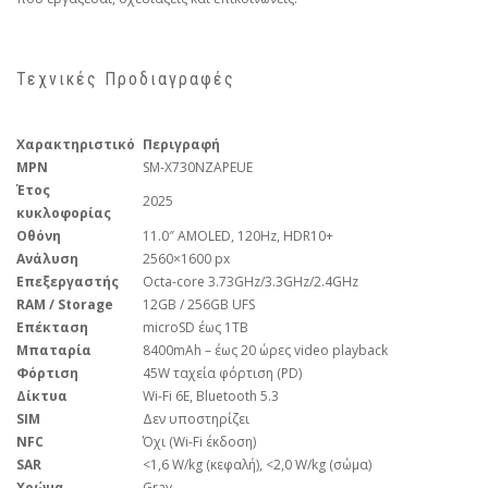
Τεχνικές Προδιαγραφές
Χαρακτηριστικό
Περιγραφή
MPN
SM-X730NZAPEUE
Έτος
2025
κυκλοφορίας
Οθόνη
11.0″ AMOLED, 120Hz, HDR10+
Ανάλυση
2560×1600 px
Επεξεργαστής
Octa-core 3.73GHz/3.3GHz/2.4GHz
RAM / Storage
12GB / 256GB UFS
Επέκταση
microSD έως 1TB
Μπαταρία
8400mAh – έως 20 ώρες video playback
Φόρτιση
45W ταχεία φόρτιση (PD)
Δίκτυα
Wi-Fi 6E, Bluetooth 5.3
SIM
Δεν υποστηρίζει
NFC
Όχι (Wi-Fi έκδοση)
SAR
<1,6 W/kg (κεφαλή), <2,0 W/kg (σώμα)
Χρώμα
Gray