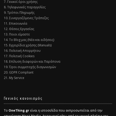
7. Γενικοί όροι χρήσης
8. Τηλεφωνικές παραγγελίες
9. Τρόποι Πληρωμής
10. Συνεργαζόμενες Τράπεζες
11. Επικοινωνία
12. Θέσεις Εργασίας
13. Ποιοι είμαστε
14. Το Blog μας (Νέα και ειδήσεις)
15. Εγχειρίδια χρήσης (Manuals)
16. Πολιτική Απορρήτου
17. Πολιτική Cookies
18. Επίλυση διαφορών και Παράπονα
19. Όροι συμμετοχής διαγωνισμών
20. GDPR Compliant
21. My Service
Γενικός κανονισμός
Το
OneThing.gr
είναι η ιστοσελίδα που εκπροσωπείται από την
επιχείρηση
Most Media
. Λειτουργεί κάτω από το νομικό πλαίσιο της