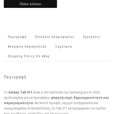
Πλάνο Δόσεων
Περιγραφή
Επιπλέον πληροφορίες
Εγγυήσεις
Ακύρωση παραγγελίας
Σημείωση
Shipping Policy On eBay
Περιγραφή
Το
Galaxy Tab S11
είναι η νέα πρόταση της Samsung για το 2025,
σχεδιασμένη για να προσφέρει
φορητή ισχύ, δημιουργικότητα και
παραγωγικότητα
. Με λεπτό προφίλ, ισχυρό επεξεργαστή και
ενσωματωμένες AI δυνατότητες, το Tab S11 μεταμορφώνει τον τρόπο
που εργάζεσαι, σχεδιάζεις και επικοινωνείς.