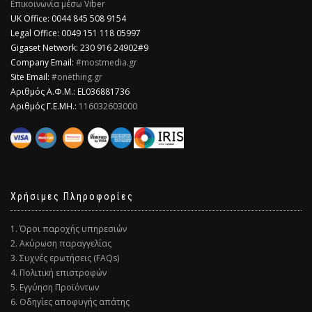
Επικοινωνία μέσω Viber
​UK Office: 0044 845 508 9154
Legal Office: 0049 151 118 05997
Gigaset Network: 230 916 24902#9
Company Email:
#mostmedia.gr
Site Email:
#onething.gr
Αριθμός Α.Φ.Μ.: EL036881736
Αριθμός Γ.Ε.ΜΗ.:
116032603000
Χρήσιμες Πληροφορίες
1. Όροι παροχής υπηρεσιών
2. Ακύρωση παραγγελίας
3. Συχνές ερωτήσεις (FAQs)
4. Πολιτική επιστροφών
5. Εγγύηση Προϊόντων
6. Οδηγίες αποφυγής απάτης