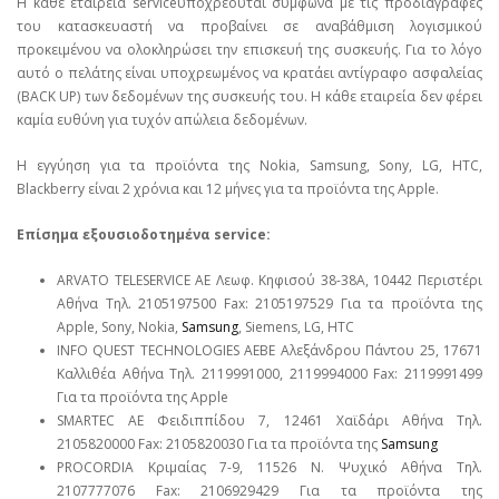
Η κάθε εταιρεία serviceυποχρεούται σύμφωνα με τις προδιαγραφές
του κατασκευαστή να προβαίνει σε αναβάθμιση λογισμικού
προκειμένου να ολοκληρώσει την επισκευή της συσκευής. Για το λόγο
αυτό ο πελάτης είναι υποχρεωμένος να κρατάει αντίγραφο ασφαλείας
(BACK UP) των δεδομένων της συσκευής του. Η κάθε εταιρεία δεν φέρει
καμία ευθύνη για τυχόν απώλεια δεδομένων.
Η εγγύηση για τα προϊόντα της Nokia, Samsung, Sony, LG, HTC,
Blackberry είναι 2 χρόνια και 12 μήνες για τα προϊόντα της Apple.
Επίσημα εξουσιοδοτημένα service:
ARVATO TELESERVICE ΑΕ Λεωφ. Κηφισού 38-38Α, 10442 Περιστέρι
Αθήνα Τηλ. 2105197500 Fax: 2105197529 Για τα προϊόντα της
Apple, Sony, Nokia,
Samsung
, Siemens, LG, HTC
INFO QUEST TECHNOLOGIES ΑΕΒΕ Αλεξάνδρου Πάντου 25, 17671
Καλλιθέα Αθήνα Τηλ. 2119991000, 2119994000 Fax: 2119991499
Για τα προϊόντα της Apple
SMARTEC ΑΕ Φειδιππίδου 7, 12461 Χαϊδάρι Αθήνα Τηλ.
2105820000 Fax: 2105820030 Για τα προϊόντα της
Samsung
PROCORDIA Κριμαίας 7-9, 11526 Ν. Ψυχικό Αθήνα Τηλ.
2107777076 Fax: 2106929429 Για τα προϊόντα της