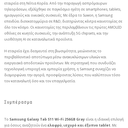
εταιρεία στη Νότια Κορέα. Από την παραγωγή ασπρόμαυρων
τηλεοράσεων, εξελίχθηκε σε παγκόσμιο ηγέτη σε smartphones, tablets,
ημιαγωγούς και οικιακές συσκευές. Με έδρα το Suwon, η Samsung
επενδύει δισεκατομμύρια σε R&D, διατηρώντας κέντρα καινοτομίας σε
όλο τον κόσμο. Οι καινοτομίες της περιλαμβάνουν τις πρώτες AMOLED
οθόνες σε κινητές συσκευές, την ανάπτυξη 5G chipsets, και την
υιοθέτηση AI σε καταναλωτικά προϊόντα.
Η εταιρεία έχει δεσμευτεί στη βιωσιμότητα, μειώνοντας το
περιβαλλοντικό αποτύπωμα μέσω ανακυκλώσιμων υλικών και
ενεργειακά αποδοτικών προϊόντων. Με στρατηγική που συνδυάζει
τεχνολογική υπεροχή και εμπειρία χρήστη, η Samsung συνεχίζει να
διαμορφώνει την αγορά, προσφέροντας λύσεις που καλύπτουν τόσο
τον καταναλωτή όσο και τον επαγγελματία.
Συμπέρασμα
Το
Samsung Galaxy Tab S11 Wi-Fi 256GB Gray
είναι η ιδανική επιλογή
για όσους αναζητούν ένα
ελαφρύ, ισχυρό και έξυπνο tablet
. Με