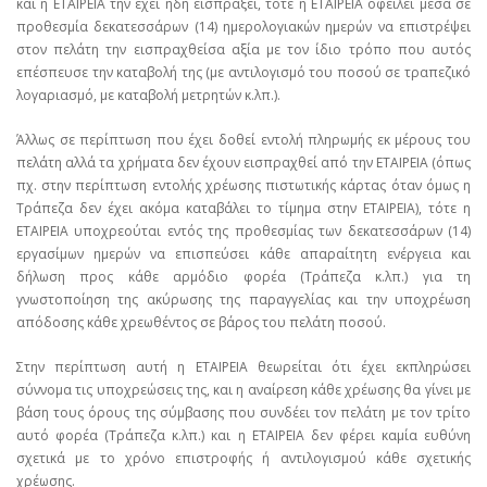
και η ΕΤΑΙΡΕΙΑ την έχει ήδη εισπράξει, τότε η ΕΤΑΙΡΕΙΑ οφείλει μέσα σε
προθεσμία δεκατεσσάρων (14) ημερολογιακών ημερών να επιστρέψει
στον πελάτη την εισπραχθείσα αξία με τον ίδιο τρόπο που αυτός
επέσπευσε την καταβολή της (με αντιλογισμό του ποσού σε τραπεζικό
λογαριασμό, με καταβολή μετρητών κ.λπ.).
Άλλως σε περίπτωση που έχει δοθεί εντολή πληρωμής εκ μέρους του
πελάτη αλλά τα χρήματα δεν έχουν εισπραχθεί από την ΕΤΑΙΡΕΙΑ (όπως
πχ. στην περίπτωση εντολής χρέωσης πιστωτικής κάρτας όταν όμως η
Τράπεζα δεν έχει ακόμα καταβάλει το τίμημα στην ΕΤΑΙΡΕΙΑ), τότε η
ΕΤΑΙΡΕΙΑ υποχρεούται εντός της προθεσμίας των δεκατεσσάρων (14)
εργασίμων ημερών να επισπεύσει κάθε απαραίτητη ενέργεια και
δήλωση προς κάθε αρμόδιο φορέα (Τράπεζα κ.λπ.) για τη
γνωστοποίηση της ακύρωσης της παραγγελίας και την υποχρέωση
απόδοσης κάθε χρεωθέντος σε βάρος του πελάτη ποσού.
Στην περίπτωση αυτή η ΕΤΑΙΡΕΙΑ θεωρείται ότι έχει εκπληρώσει
σύννομα τις υποχρεώσεις της, και η αναίρεση κάθε χρέωσης θα γίνει με
βάση τους όρους της σύμβασης που συνδέει τον πελάτη με τον τρίτο
αυτό φορέα (Τράπεζα κ.λπ.) και η ΕΤΑΙΡΕΙΑ δεν φέρει καμία ευθύνη
σχετικά με το χρόνο επιστροφής ή αντιλογισμού κάθε σχετικής
χρέωσης.