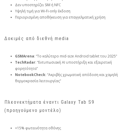
Δεν υποστηρίζει SIM ή NFC
Υψηλή τιμή για Wi-Fi-only έκδοση
Περιορισμένη αποθήκευση για επαγγελματική χρήση
Δοκιμές από διεθνή media
GSMArena
: “Το καλύτερο mid-size Android tablet του 2025”
TechRadar
: “Εντυπωσιακή AI υποστήριξη και εξαιρετική
φορητότητα”
NotebookCheck
: “Ακριβής χρωματική απόδοση και χαμηλή
θερμοκρασία λειτουργίας”
Πλεονεκτήματα έναντι Galaxy Tab S9
(προηγούμενο μοντέλο)
+15% φωτεινότητα οθόνης