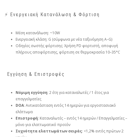
⚡ Ενεργειακή Κατανάλωση & Φόρτιση
Μέση κατανάλωση: ~10W
Ενεργειακή κλάση: G (σύμφωνα με νέα ταξινόμηση A–G)
Οδηγίες σωστής φόρτισης: Χρήση PD φορτιστή, αποφυγή
πλήρους αποφόρτισης, φόρτιση σε θερμοκρασία 10–35°C
️ Εγγύηση & Επιστροφές
Νόμιμη εγγύηση
: 2 έτη για καταναλωτές / 1 έτος για
επαγγελματίες
DOA
: Αντικατάσταση εντός 14 ημερών για εργοστασιακό
ελάττωμα
Επιστροφή
: Καταναλωτές – εντός 14 ημερών / Επαγγελματίες –
μόνο για ελαττωματικό προϊόν
Συχνότητα ελαττωμάτων σειράς
: <1,2% εντός πρώτων 2