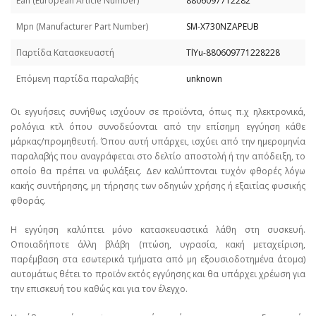
Εan (European Article Number)
8806097712282
Mpn (Manufacturer Part Number)
SM-X730NZAPEUB
Παρτίδα Κατασκευαστή
TlYu-880609771228228
Επόμενη παρτίδα παραλαβής
unknown
Οι εγγυήσεις συνήθως ισχύουν σε προϊόντα, όπως π.χ ηλεκτρονικά,
ρολόγια κτλ όπου συνοδεύονται από την επίσημη εγγύηση κάθε
μάρκας/προμηθευτή. Όπου αυτή υπάρχει, ισχύει από την ημερομηνία
παραλαβής που αναγράφεται στο δελτίο αποστολή ή την απόδειξη, το
οποίο θα πρέπει να φυλάξεις. Δεν καλύπτονται τυχόν φθορές λόγω
κακής συντήρησης, μη τήρησης των οδηγιών χρήσης ή εξαιτίας φυσικής
φθοράς.
Η εγγύηση καλύπτει μόνο κατασκευαστικά λάθη στη συσκευή.
Οποιαδήποτε άλλη βλάβη (πτώση, υγρασία, κακή μεταχείριση,
παρέμβαση στα εσωτερικά τμήματα από μη εξουσιοδοτημένα άτομα)
αυτομάτως θέτει το προϊόν εκτός εγγύησης και θα υπάρχει χρέωση για
την επισκευή του καθώς και για τον έλεγχο.