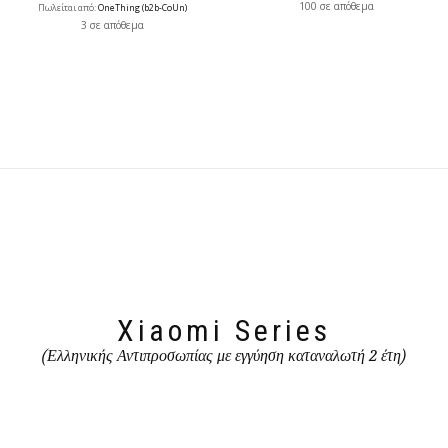
100 σε απόθεμα
Πωλείται από:
OneThing (b2b-CoUn)
3 σε απόθεμα
Xiaomi Series
(Ελληνικής Αντιπροσωπίας με εγγύηση καταναλωτή 2 έτη)