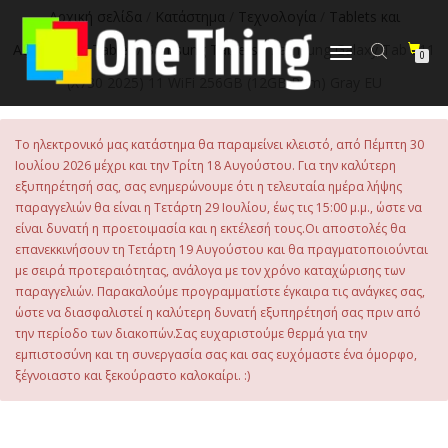
στο
Αρχική σελίδα
/
Κατάστημα
/
Τεχνολογία
/
Tablets και
περιεχόμενο
Αξεσουάρ
/
Tablet
/
Samsung Tablets
/ Samsung Galaxy Tab S11
Εναλλαγή
0
πλοήγησης
(X730 2025) 11 WiFi 256GB (12GB Ram) Gray EU
Το ηλεκτρονικό μας κατάστημα θα παραμείνει κλειστό, από Πέμπτη 30
Ιουλίου 2026 μέχρι και την Τρίτη 18 Αυγούστου. Για την καλύτερη
εξυπηρέτησή σας, σας ενημερώνουμε ότι η τελευταία ημέρα λήψης
παραγγελιών θα είναι η Τετάρτη 29 Ιουλίου, έως τις 15:00 μ.μ., ώστε να
είναι δυνατή η προετοιμασία και η εκτέλεσή τους.Οι αποστολές θα
επανεκκινήσουν τη Τετάρτη 19 Αυγούστου και θα πραγματοποιούνται
με σειρά προτεραιότητας, ανάλογα με τον χρόνο καταχώρισης των
παραγγελιών. Παρακαλούμε προγραμματίστε έγκαιρα τις ανάγκες σας,
ώστε να διασφαλιστεί η καλύτερη δυνατή εξυπηρέτησή σας πριν από
την περίοδο των διακοπών.Σας ευχαριστούμε θερμά για την
εμπιστοσύνη και τη συνεργασία σας και σας ευχόμαστε ένα όμορφο,
ξέγνοιαστο και ξεκούραστο καλοκαίρι. :)