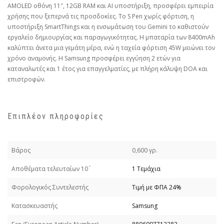
AMOLED οθόνη 11″, 12GB RAM και AI υποστήριξη, προσφέρει εμπειρία
χρήσης που ξεπερνά τις προσδοκίες. Το S Pen χωρίς φόρτιση, η
υποστήριξη SmartThings και η ενσωμάτωση του Gemini το καθιστούν
εργαλείο δημιουργίας και παραγωγικότητας. Η μπαταρία των 8400mAh
καλύπτει άνετα μια γεμάτη μέρα, ενώ η ταχεία φόρτιση 45W μειώνει τον
χρόνο αναμονής. Η Samsung προσφέρει εγγύηση 2 ετών για
καταναλωτές και 1 έτος για επαγγελματίες, με πλήρη κάλυψη DOA και
επιστροφών.
Επιπλέον πληροφορίες
Βάρος
0,600 γρ.
Απoθέματα τελευταίων 10΄
1 Τεμάχια
Φορολογικός Συντελεστής
Τιμή με ΦΠΑ 24%
Κατασκευαστής
Samsung