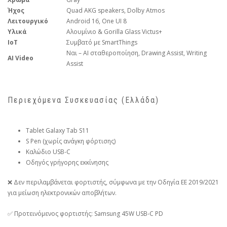
Ήχος
Quad AKG speakers, Dolby Atmos
Λειτουργικό
Android 16, One UI 8
Υλικά
Αλουμίνιο & Gorilla Glass Victus+
IoT
Συμβατό με SmartThings
Ναι – AI σταθεροποίηση, Drawing Assist, Writing
AI Video
Assist
Περιεχόμενα Συσκευασίας (Ελλάδα)
Tablet Galaxy Tab S11
S Pen (χωρίς ανάγκη φόρτισης)
Καλώδιο USB-C
Οδηγός γρήγορης εκκίνησης
❌ Δεν περιλαμβάνεται φορτιστής, σύμφωνα με την Οδηγία ΕΕ 2019/2021
για μείωση ηλεκτρονικών αποβλήτων.
✅ Προτεινόμενος φορτιστής: Samsung 45W USB-C PD