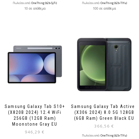
Πωλείται από:
OneThing (b2b-SyTi)
Πωλείται από:
OneThing (b2b-TlYu)
10 σε απόθεμα
100 σε απόθεμα
Samsung Galaxy Tab S10+
Samsung Galaxy Tab Active5
(X820B 2024) 12.4 WiFi
(X306 2024) 8.0 5G 128GB
256GB (12GB Ram)
(6GB Ram) Green Black EU
Moonstone Gray EU
366,56
€
946,29
€
Πωλείται από:
OneThing (b2b-TlYu)