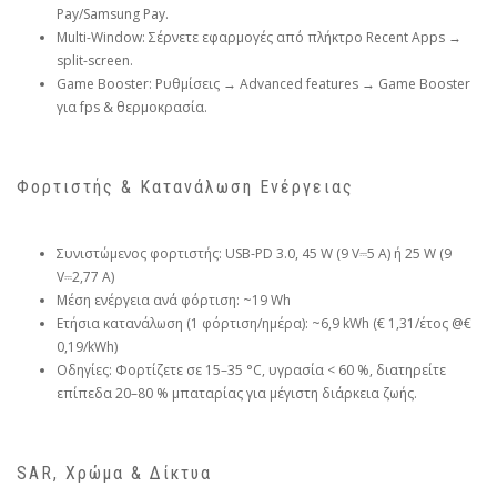
Pay/Samsung Pay.
Multi-Window: Σέρνετε εφαρμογές από πλήκτρο Recent Apps →
split-screen.
Game Booster: Ρυθμίσεις → Advanced features → Game Booster
για fps & θερμοκρασία.
Φορτιστής & Κατανάλωση Ενέργειας
Συνιστώμενος φορτιστής: USB-PD 3.0, 45 W (9 V⎓5 A) ή 25 W (9
V⎓2,77 A)
Μέση ενέργεια ανά φόρτιση: ~19 Wh
Ετήσια κατανάλωση (1 φόρτιση/ημέρα): ~6,9 kWh (€ 1,31/έτος @€
0,19/kWh)
Οδηγίες: Φορτίζετε σε 15–35 °C, υγρασία < 60 %, διατηρείτε
επίπεδα 20–80 % μπαταρίας για μέγιστη διάρκεια ζωής.
SAR, Χρώμα & Δίκτυα