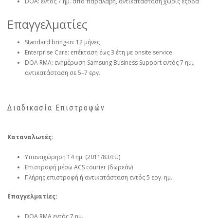
DOA: εντός 7 ημ. από παραλαβή, αντικατάσταση χωρίς έξοδα
Επαγγελματίες
Standard bring-in: 12 μήνες
Enterprise Care: επέκταση έως 3 έτη με onsite service
DOA RMA: ενημέρωση Samsung Business Support εντός 7 ημ.,
αντικατάσταση σε 5–7 εργ.
Διαδικασία Επιστροφών
Καταναλωτές:
Υπαναχώρηση 14 ημ. (2011/83/EU)
Επιστροφή μέσω ACS courier (δωρεάν)
Πλήρης επιστροφή ή αντικατάσταση εντός 5 εργ. ημ.
Επαγγελματίες:
DOA RMA εντός 7 ημ.