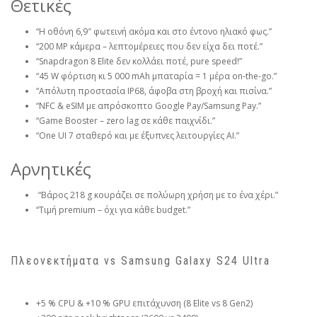
Θετικές
“Η οθόνη 6,9″ φωτεινή ακόμα και στο έντονο ηλιακό φως.”
“200 MP κάμερα – λεπτομέρειες που δεν είχα δει ποτέ.”
“Snapdragon 8 Elite δεν κολλάει ποτέ, pure speed!”
“45 W φόρτιση κι 5 000 mAh μπαταρία = 1 μέρα on-the-go.”
“Απόλυτη προστασία IP68, άφοβα στη βροχή και πισίνα.”
“NFC & eSIM με απρόσκοπτο Google Pay/Samsung Pay.”
“Game Booster – zero lag σε κάθε παιχνίδι.”
“One UI 7 σταθερό και με έξυπνες λειτουργίες AI.”
Αρνητικές
“Βάρος 218 g κουράζει σε πολύωρη χρήση με το ένα χέρι.”
“Τιμή premium – όχι για κάθε budget.”
Πλεονεκτήματα vs Samsung Galaxy S24 Ultra
+5 % CPU & +10 % GPU επιτάχυνση (8 Elite vs 8 Gen2)