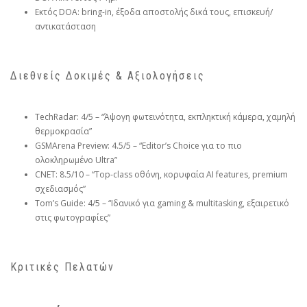
Εκτός DOA: bring-in, έξοδα αποστολής δικά τους, επισκευή/
αντικατάσταση
Διεθνείς Δοκιμές & Αξιολογήσεις
TechRadar: 4/5 – “Άψογη φωτεινότητα, εκπληκτική κάμερα, χαμηλή
θερμοκρασία”
GSMArena Preview: 4.5/5 – “Editor’s Choice για το πιο
ολοκληρωμένο Ultra”
CNET: 8.5/10 – “Top-class οθόνη, κορυφαία AI features, premium
σχεδιασμός”
Tom’s Guide: 4/5 – “Ιδανικό για gaming & multitasking, εξαιρετικό
στις φωτογραφίες”
Κριτικές Πελατών