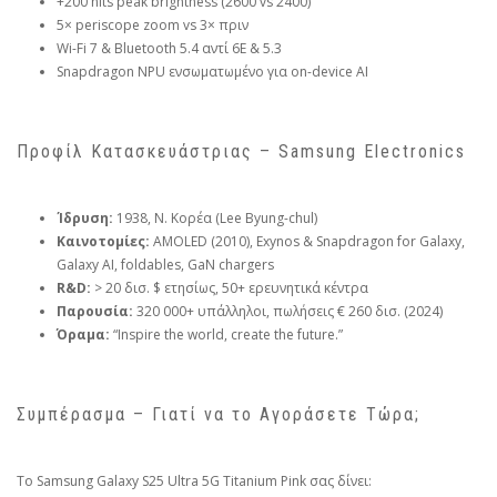
+200 nits peak brightness (2600 vs 2400)
5× periscope zoom vs 3× πριν
Wi-Fi 7 & Bluetooth 5.4 αντί 6E & 5.3
Snapdragon NPU ενσωματωμένο για on-device AI
Προφίλ Κατασκευάστριας – Samsung Electronics
Ίδρυση:
1938, Ν. Κορέα (Lee Byung-chul)
Καινοτομίες:
AMOLED (2010), Exynos & Snapdragon for Galaxy,
Galaxy AI, foldables, GaN chargers
R&D:
> 20 δισ. $ ετησίως, 50+ ερευνητικά κέντρα
Παρουσία:
320 000+ υπάλληλοι, πωλήσεις € 260 δισ. (2024)
Όραμα:
“Inspire the world, create the future.”
Συμπέρασμα – Γιατί να το Αγοράσετε Τώρα;
Το Samsung Galaxy S25 Ultra 5G Titanium Pink σας δίνει: