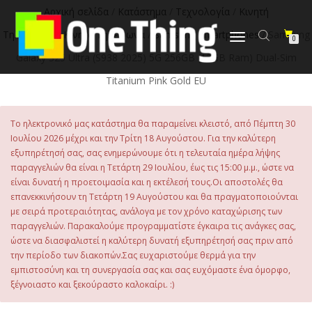
στο
Αρχική σελίδα
/
Κατάστημα
/
Τεχνολογία
/
Κινητή
περιεχόμενο
Τηλεφωνία
/
Κινητά Τηλέφωνα
/
Samsung Smartphones
/ Samsung
Εναλλαγή
0
πλοήγησης
Galaxy S25 Ultra (S938 2025) 5G 256GB (12GB Ram) Dual-Sim
Titanium Pink Gold EU
Το ηλεκτρονικό μας κατάστημα θα παραμείνει κλειστό, από Πέμπτη 30
Ιουλίου 2026 μέχρι και την Τρίτη 18 Αυγούστου. Για την καλύτερη
εξυπηρέτησή σας, σας ενημερώνουμε ότι η τελευταία ημέρα λήψης
παραγγελιών θα είναι η Τετάρτη 29 Ιουλίου, έως τις 15:00 μ.μ., ώστε να
είναι δυνατή η προετοιμασία και η εκτέλεσή τους.Οι αποστολές θα
επανεκκινήσουν τη Τετάρτη 19 Αυγούστου και θα πραγματοποιούνται
με σειρά προτεραιότητας, ανάλογα με τον χρόνο καταχώρισης των
παραγγελιών. Παρακαλούμε προγραμματίστε έγκαιρα τις ανάγκες σας,
ώστε να διασφαλιστεί η καλύτερη δυνατή εξυπηρέτησή σας πριν από
την περίοδο των διακοπών.Σας ευχαριστούμε θερμά για την
εμπιστοσύνη και τη συνεργασία σας και σας ευχόμαστε ένα όμορφο,
ξέγνοιαστο και ξεκούραστο καλοκαίρι. :)