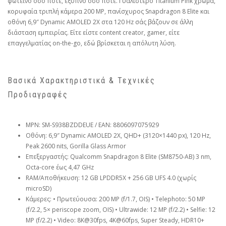
φωτεινό όσο ποτέ, έξυπνο όσο ποτέ. Γυαλιστερό Titanium Pink χρώμα,
κορυφαία τριπλή κάμερα 200 MP, πανίσχυρος Snapdragon 8 Elite και
οθόνη 6,9″ Dynamic AMOLED 2X στα 120 Hz σάς βάζουν σε άλλη
διάσταση εμπειρίας. Είτε είστε content creator, gamer, είτε
επαγγελματίας on-the-go, εδώ βρίσκεται η απόλυτη λύση.
Βασικά Χαρακτηριστικά & Τεχνικές
Προδιαγραφές
MPN: SM-S938BZDDEUE / EAN: 8806097075929
Οθόνη: 6,9″ Dynamic AMOLED 2X, QHD+ (3120×1440 px), 120 Hz,
Peak 2600 nits, Gorilla Glass Armor
Επεξεργαστής: Qualcomm Snapdragon 8 Elite (SM8750-AB) 3 nm,
Octa-core έως 4,47 GHz
RAM/Αποθήκευση: 12 GB LPDDR5X + 256 GB UFS 4.0 (χωρίς
microSD)
Κάμερες: • Πρωτεύουσα: 200 MP (f/1.7, OIS) • Telephoto: 50 MP
(f/2.2, 5× periscope zoom, OIS) • Ultrawide: 12 MP (f/2.2) • Selfie: 12
MP (f/2.2) • Video: 8K@30fps, 4K@60fps, Super Steady, HDR10+