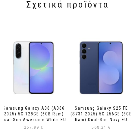
Σχετικά προϊόντα
Samsung Galaxy A36 (A366
Samsung Galaxy S25 FE
2025) 5G 128GB (6GB Ram)
(S731 2025) 5G 256GB (8GB
Dual-Sim Awesome White EU
Ram) Dual-Sim Navy EU
257,99
€
568,21
€