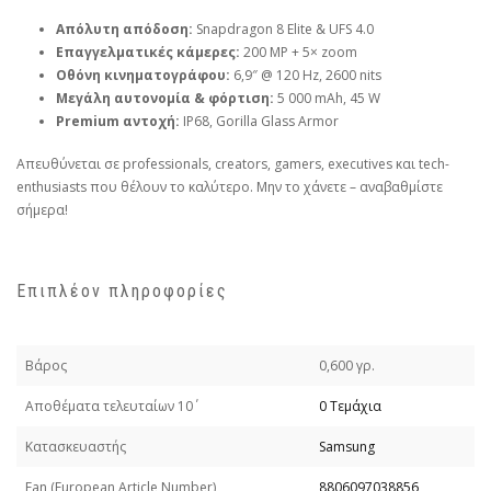
Απόλυτη απόδοση:
Snapdragon 8 Elite & UFS 4.0
Επαγγελματικές κάμερες:
200 MP + 5× zoom
Οθόνη κινηματογράφου:
6,9″ @ 120 Hz, 2600 nits
Μεγάλη αυτονομία & φόρτιση:
5 000 mAh, 45 W
Premium αντοχή:
IP68, Gorilla Glass Armor
Απευθύνεται σε professionals, creators, gamers, executives και tech-
enthusiasts που θέλουν το καλύτερο. Μην το χάνετε – αναβαθμίστε
σήμερα!
Επιπλέον πληροφορίες
Βάρος
0,600 γρ.
Απoθέματα τελευταίων 10΄
0 Τεμάχια
Κατασκευαστής
Samsung
Εan (European Article Number)
8806097038856