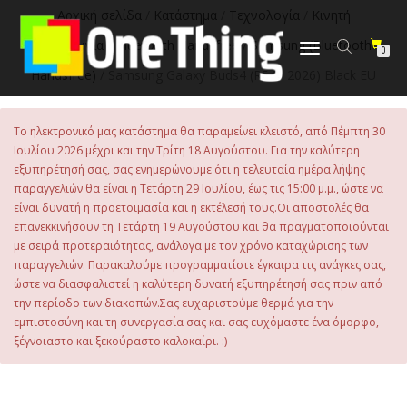
στο
Αρχική σελίδα
/
Κατάστημα
/
Τεχνολογία
/
Κινητή
περιεχόμενο
Τηλεφωνία
/
Bluetooth Handsfree
/
Samsung (Bluetooth
Εναλλαγή
0
πλοήγησης
Handsfree)
/ Samsung Galaxy Buds4 (R540 2026) Black EU
Το ηλεκτρονικό μας κατάστημα θα παραμείνει κλειστό, από Πέμπτη 30
Ιουλίου 2026 μέχρι και την Τρίτη 18 Αυγούστου. Για την καλύτερη
εξυπηρέτησή σας, σας ενημερώνουμε ότι η τελευταία ημέρα λήψης
παραγγελιών θα είναι η Τετάρτη 29 Ιουλίου, έως τις 15:00 μ.μ., ώστε να
είναι δυνατή η προετοιμασία και η εκτέλεσή τους.Οι αποστολές θα
επανεκκινήσουν τη Τετάρτη 19 Αυγούστου και θα πραγματοποιούνται
με σειρά προτεραιότητας, ανάλογα με τον χρόνο καταχώρισης των
παραγγελιών. Παρακαλούμε προγραμματίστε έγκαιρα τις ανάγκες σας,
ώστε να διασφαλιστεί η καλύτερη δυνατή εξυπηρέτησή σας πριν από
την περίοδο των διακοπών.Σας ευχαριστούμε θερμά για την
εμπιστοσύνη και τη συνεργασία σας και σας ευχόμαστε ένα όμορφο,
ξέγνοιαστο και ξεκούραστο καλοκαίρι. :)