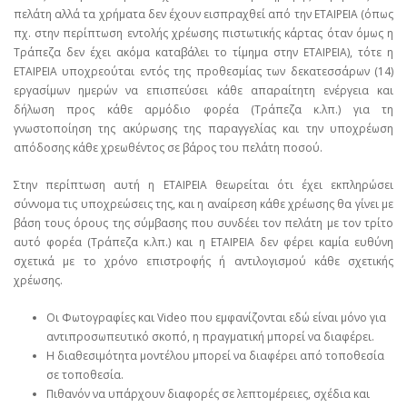
πελάτη αλλά τα χρήματα δεν έχουν εισπραχθεί από την ΕΤΑΙΡΕΙΑ (όπως
πχ. στην περίπτωση εντολής χρέωσης πιστωτικής κάρτας όταν όμως η
Τράπεζα δεν έχει ακόμα καταβάλει το τίμημα στην ΕΤΑΙΡΕΙΑ), τότε η
ΕΤΑΙΡΕΙΑ υποχρεούται εντός της προθεσμίας των δεκατεσσάρων (14)
εργασίμων ημερών να επισπεύσει κάθε απαραίτητη ενέργεια και
δήλωση προς κάθε αρμόδιο φορέα (Τράπεζα κ.λπ.) για τη
γνωστοποίηση της ακύρωσης της παραγγελίας και την υποχρέωση
απόδοσης κάθε χρεωθέντος σε βάρος του πελάτη ποσού.
Στην περίπτωση αυτή η ΕΤΑΙΡΕΙΑ θεωρείται ότι έχει εκπληρώσει
σύννομα τις υποχρεώσεις της, και η αναίρεση κάθε χρέωσης θα γίνει με
βάση τους όρους της σύμβασης που συνδέει τον πελάτη με τον τρίτο
αυτό φορέα (Τράπεζα κ.λπ.) και η ΕΤΑΙΡΕΙΑ δεν φέρει καμία ευθύνη
σχετικά με το χρόνο επιστροφής ή αντιλογισμού κάθε σχετικής
χρέωσης.
Οι Φωτογραφίες και Video που εμφανίζονται εδώ είναι μόνο για
αντιπροσωπευτικό σκοπό, η πραγματική μπορεί να διαφέρει.
Η διαθεσιμότητα μοντέλου μπορεί να διαφέρει από τοποθεσία
σε τοποθεσία.
Πιθανόν να υπάρχουν διαφορές σε λεπτομέρειες, σχέδια και