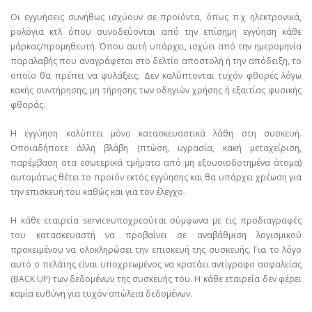
Οι εγγυήσεις συνήθως ισχύουν σε προϊόντα, όπως π.χ ηλεκτρονικά,
ρολόγια κτλ όπου συνοδεύονται από την επίσημη εγγύηση κάθε
μάρκας/προμηθευτή. Όπου αυτή υπάρχει, ισχύει από την ημερομηνία
παραλαβής που αναγράφεται στο δελτίο αποστολή ή την απόδειξη, το
οποίο θα πρέπει να φυλάξεις. Δεν καλύπτονται τυχόν φθορές λόγω
κακής συντήρησης, μη τήρησης των οδηγιών χρήσης ή εξαιτίας φυσικής
φθοράς.
Η εγγύηση καλύπτει μόνο κατασκευαστικά λάθη στη συσκευή.
Οποιαδήποτε άλλη βλάβη (πτώση, υγρασία, κακή μεταχείριση,
παρέμβαση στα εσωτερικά τμήματα από μη εξουσιοδοτημένα άτομα)
αυτομάτως θέτει το προϊόν εκτός εγγύησης και θα υπάρχει χρέωση για
την επισκευή του καθώς και για τον έλεγχο.
Η κάθε εταιρεία serviceυποχρεούται σύμφωνα με τις προδιαγραφές
του κατασκευαστή να προβαίνει σε αναβάθμιση λογισμικού
προκειμένου να ολοκληρώσει την επισκευή της συσκευής. Για το λόγο
αυτό ο πελάτης είναι υποχρεωμένος να κρατάει αντίγραφο ασφαλείας
(BACK UP) των δεδομένων της συσκευής του. Η κάθε εταιρεία δεν φέρει
καμία ευθύνη για τυχόν απώλεια δεδομένων.