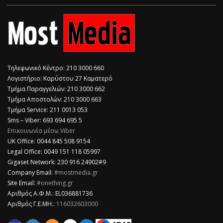
Τηλεφωνικό Κέντρο: 210 3000 660
Λογιστήριο: Καρύστου 27 Καματερό
Τμήμα Παραγγελιών: 210 3000 662
Τμήμα Αποστολών: 210 3000 663
Τμήμα Service: 211 0013 053
Sms – Viber: 693 694 695 5
Επικοινωνία μέσω Viber
​UK Office: 0044 845 508 9154
Legal Office: 0049 151 118 05997
Gigaset Network: 230 916 24902#9
Company Email:
#mostmedia.gr
Site Email:
#onething.gr
Αριθμός Α.Φ.Μ.: EL036881736
Αριθμός Γ.Ε.ΜΗ.:
116032603000