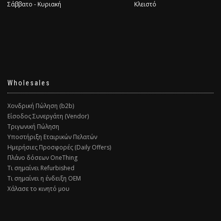
Σάββατο - Κυριακή
Κλειστό
Wholesales
Χονδρική Πώληση (b2b)
Είσοδος Συνεργάτη (Vendor)
Τριγωνική Πώληση
Υποστήριξη Εταιρικών Πελατών
Ημερήσιες Προσφορές (Daily Offers)
Πλάνο δόσεων OneThing
Τι σημαίνει Refurbished
Τι σημαίνει η ένδειξη ΟΕΜ
Χάλασε το κινητό μου