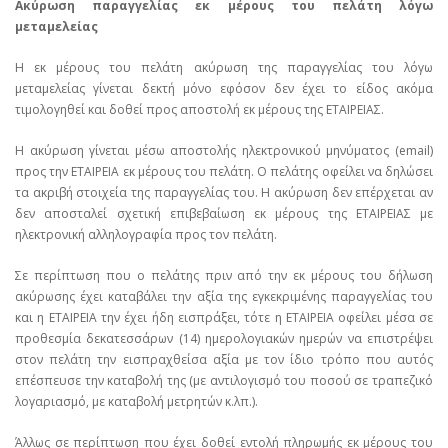
Ακύρωση παραγγελίας εκ μέρους του πελάτη λόγω
μεταμελείας
Η εκ μέρους του πελάτη ακύρωση της παραγγελίας του λόγω
μεταμελείας γίνεται δεκτή μόνο εφόσον δεν έχει το είδος ακόμα
τιμολογηθεί και δοθεί προς αποστολή εκ μέρους της ΕΤΑΙΡΕΙΑΣ.
Η ακύρωση γίνεται μέσω αποστολής ηλεκτρονικού μηνύματος (email)
προς την ΕΤΑΙΡΕΙΑ εκ μέρους του πελάτη. Ο πελάτης οφείλει να δηλώσει
τα ακριβή στοιχεία της παραγγελίας του. Η ακύρωση δεν επέρχεται αν
δεν αποσταλεί σχετική επιβεβαίωση εκ μέρους της ΕΤΑΙΡΕΙΑΣ με
ηλεκτρονική αλληλογραφία προς τον πελάτη.
Σε περίπτωση που ο πελάτης πριν από την εκ μέρους του δήλωση
ακύρωσης έχει καταβάλει την αξία της εγκεκριμένης παραγγελίας του
και η ΕΤΑΙΡΕΙΑ την έχει ήδη εισπράξει, τότε η ΕΤΑΙΡΕΙΑ οφείλει μέσα σε
προθεσμία δεκατεσσάρων (14) ημερολογιακών ημερών να επιστρέψει
στον πελάτη την εισπραχθείσα αξία με τον ίδιο τρόπο που αυτός
επέσπευσε την καταβολή της (με αντιλογισμό του ποσού σε τραπεζικό
λογαριασμό, με καταβολή μετρητών κ.λπ.).
Άλλως σε περίπτωση που έχει δοθεί εντολή πληρωμής εκ μέρους του