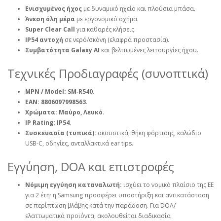
Ενισχυμένος ήχος
με δυναμικό ηχείο και πλούσια μπάσα.
Άνεση όλη μέρα
με εργονομικό σχήμα.
Super Clear Call
για καθαρές κλήσεις.
IP54 αντοχή
σε νερό/σκόνη (ελαφρά προστασία).
Συμβατότητα Galaxy AI
και βελτιωμένες λειτουργίες ήχου.
Τεχνικές Προδιαγραφές (συνοπτικά)
MPN / Model:
SM‑R540
.
EAN:
8806097998563
.
Χρώματα:
Μαύρο, Λευκό
.
IP Rating:
IP54
.
Συσκευασία (τυπικά):
ακουστικά, θήκη φόρτισης, καλώδιο
USB‑C, οδηγίες, ανταλλακτικά ear tips.
Εγγύηση, DOA και επιστροφές
Νόμιμη εγγύηση καταναλωτή:
ισχύει το νομικό πλαίσιο της ΕΕ
για 2 έτη· η Samsung προσφέρει υποστήριξη και αντικατάσταση
σε περίπτωση βλάβης κατά την παράδοση. Για DOA/
ελαττωματικά προϊόντα, ακολουθείται διαδικασία