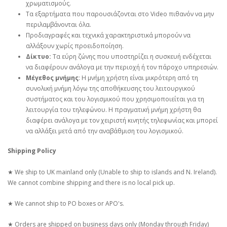
χρωματισμούς.
Τα εξαρτήματα που παρουσιάζονται στο Video πιθανόν να μην
περιλαμβάνονται όλα.
Προδιαγραφές και τεχνικά χαρακτηριστικά μπορούν να
αλλάξουν χωρίς προειδοποίηση.
Δίκτυο:
Τα εύρη ζώνης που υποστηρίζει η συσκευή ενδέχεται
να διαφέρουν ανάλογα με την περιοχή ή τον πάροχο υπηρεσιών.
Μέγεθος μνήμης
: Η μνήμη χρήστη είναι μικρότερη από τη
συνολική μνήμη λόγω της αποθήκευσης του λειτουργικού
συστήματος και του λογισμικού που χρησιμοποιείται για τη
λειτουργία του τηλεφώνου. Η πραγματική μνήμη χρήστη θα
διαφέρει ανάλογα με τον χειριστή κινητής τηλεφωνίας και μπορεί
να αλλάξει μετά από την αναβάθμιση του λογισμικού.
Shipping Policy
★ We ship to UK mainland only (Unable to ship to islands and N. Ireland).
We cannot combine shipping and there is no local pick up.
★ We cannot ship to PO boxes or APO's.
★ Orders are shipped on business days only (Monday through Friday)