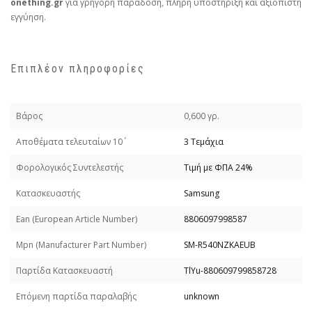
onething.gr
για γρήγορη παράδοση, πλήρη υποστήριξη και αξιόπιστη
εγγύηση.
Επιπλέον πληροφορίες
Βάρος
0,600 γρ.
Απoθέματα τελευταίων 10΄
3 Τεμάχια
Φορολογικός Συντελεστής
Τιμή με ΦΠΑ 24%
Κατασκευαστής
Samsung
Εan (European Article Number)
8806097998587
Mpn (Manufacturer Part Number)
SM-R540NZKAEUB
Παρτίδα Κατασκευαστή
TlYu-880609799858728
Επόμενη παρτίδα παραλαβής
unknown