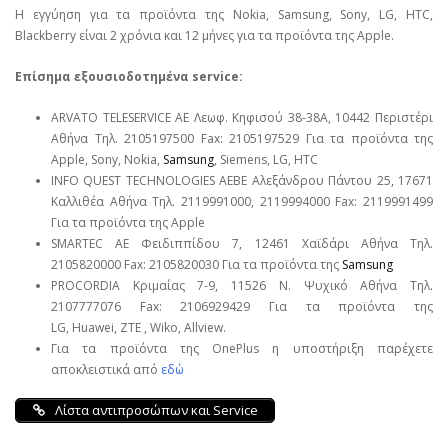
Η εγγύηση για τα προϊόντα της Nokia, Samsung, Sony, LG, HTC,
Blackberry είναι 2 χρόνια και 12 μήνες για τα προϊόντα της Apple.
Επίσημα εξουσιοδοτημένα service:
ARVATO TELESERVICE ΑΕ Λεωφ. Κηφισού 38-38Α, 10442 Περιστέρι
Αθήνα Τηλ. 2105197500 Fax: 2105197529 Για τα προϊόντα της
Apple, Sony, Nokia,
Samsung
, Siemens, LG, HTC
INFO QUEST TECHNOLOGIES ΑΕΒΕ Αλεξάνδρου Πάντου 25, 17671
Καλλιθέα Αθήνα Τηλ. 2119991000, 2119994000 Fax: 2119991499
Για τα προϊόντα της Apple
SMARTEC ΑΕ Φειδιππίδου 7, 12461 Χαϊδάρι Αθήνα Τηλ.
2105820000 Fax: 2105820030 Για τα προϊόντα της
Samsung
PROCORDIA Κριμαίας 7-9, 11526 Ν. Ψυχικό Αθήνα Τηλ.
2107777076 Fax: 2106929429 Για τα προϊόντα της
LG, Huawei, ΖΤΕ , Wiko, Allview.
Για τα προϊόντα της OnePlus η υποστήριξη παρέχετε
αποκλειστικά από
εδώ
Λίστα αντιπροσώπων και Service