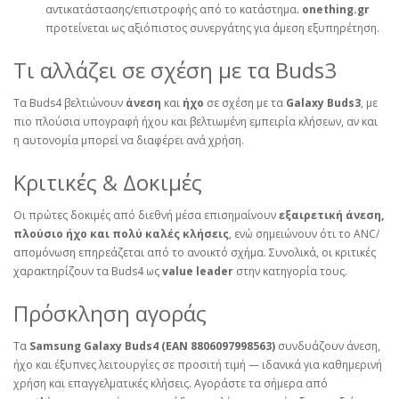
αντικατάστασης/επιστροφής από το κατάστημα.
onething.gr
προτείνεται ως αξιόπιστος συνεργάτης για άμεση εξυπηρέτηση.
Τι αλλάζει σε σχέση με τα Buds3
Τα Buds4 βελτιώνουν
άνεση
και
ήχο
σε σχέση με τα
Galaxy Buds3
, με
πιο πλούσια υπογραφή ήχου και βελτιωμένη εμπειρία κλήσεων, αν και
η αυτονομία μπορεί να διαφέρει ανά χρήση.
Κριτικές & Δοκιμές
Οι πρώτες δοκιμές από διεθνή μέσα επισημαίνουν
εξαιρετική άνεση,
πλούσιο ήχο και πολύ καλές κλήσεις
, ενώ σημειώνουν ότι το ANC/
απομόνωση επηρεάζεται από το ανοικτό σχήμα. Συνολικά, οι κριτικές
χαρακτηρίζουν τα Buds4 ως
value leader
στην κατηγορία τους.
Πρόσκληση αγοράς
Τα
Samsung Galaxy Buds4 (EAN 8806097998563)
συνδυάζουν άνεση,
ήχο και έξυπνες λειτουργίες σε προσιτή τιμή — ιδανικά για καθημερινή
χρήση και επαγγελματικές κλήσεις. Αγοράστε τα σήμερα από