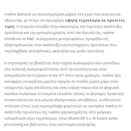
realme ξεκίνησε ως νεοεισερχόμενη μάρκα στο χώρο των κινητών και
αξεσουάρ, με στόχο να προσφέρει
υψηλή τεχνολογία σε προσιτές
τιμές
. Η εταιρεία εστιάζει στην καινοτομία, την ταχύτητα ανάπτυξης
προϊόντων και την εμπειρία χρήστη. Από την ίδρυσή της, realme
επένδυσε σε R&D, συνεργασίες με κορυφαίους προμηθευτές
εξαρτημάτων και στην ανάπτυξη οικοσυστήματος προϊόντων που
περιλαμβάνει smartphones, wearables και audio προϊόντα.
Η στρατηγική της βασίζεται στην ταχεία κυκλοφορία νέων μοντέλων,
στη συλλογή ανατροφοδότησης από την κοινότητα και στην
ενσωμάτωση λειτουργιών AI και IoT όπου είναι χρήσιμες. realme έχει
καταφέρει να κερδίσει μερίδιο αγοράς σε πολλές χώρες χάρη στην
ισορροπία τιμής‑απόδοσης και στην ενεργή παρουσία σε ψηφιακά
κανάλια πωλήσεων. Η εταιρεία επενδύει επίσης σε βιώσιμες πρακτικές
συσκευασίας και στη μείωση ηλεκτρονικών αποβλήτων, υιοθετώντας
πολιτικές όπως η μη συμπερίληψη φορτιστών σε ορισμένα πακέτα. Η
ανάπτυξη προϊόντων της realme χαρακτηρίζεται από γρήγορη
ενσωμάτωση νέων τεχνολογιών, όπως Bluetooth 5.x, AI‑based audio
processing και βελτιώσεις στην αυτονομία μπαταρίας.