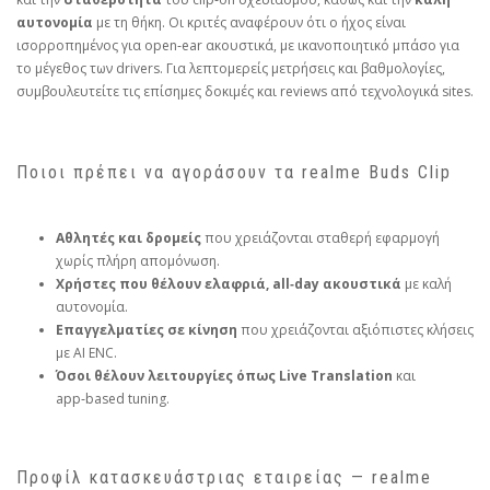
αυτονομία
με τη θήκη. Οι κριτές αναφέρουν ότι ο ήχος είναι
ισορροπημένος για open‑ear ακουστικά, με ικανοποιητικό μπάσο για
το μέγεθος των drivers. Για λεπτομερείς μετρήσεις και βαθμολογίες,
συμβουλευτείτε τις επίσημες δοκιμές και reviews από τεχνολογικά sites.
Ποιοι πρέπει να αγοράσουν τα realme Buds Clip
Αθλητές και δρομείς
που χρειάζονται σταθερή εφαρμογή
χωρίς πλήρη απομόνωση.
Χρήστες που θέλουν ελαφριά, all‑day ακουστικά
με καλή
αυτονομία.
Επαγγελματίες σε κίνηση
που χρειάζονται αξιόπιστες κλήσεις
με AI ENC.
Όσοι θέλουν λειτουργίες όπως Live Translation
και
app‑based tuning.
Προφίλ κατασκευάστριας εταιρείας — realme