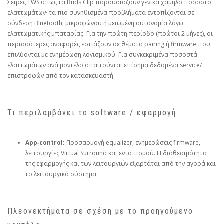
Σειρές TWS όπως τα Buds Clip παρουσιάζουν γενικά χαμηλό ποσοστό
ελαττωμάτων· τα πιο συνηθισμένα προβλήματα εντοπίζονται σε:
σύνδεση Bluetooth, μικροφώνου ή μειωμένη αυτονομία λόγω
ελαττωματικής μπαταρίας. Για την πρώτη περίοδο (πρώτοι 2 μήνες), οι
περισσότερες αναφορές εστιάζουν σε θέματα pairing ή firmware που
επιλύονται με ενημέρωση λογισμικού. Για συγκεκριμένα ποσοστά
ελαττωμάτων ανά μοντέλο απαιτούνται επίσημα δεδομένα service/
επιστροφών από τον κατασκευαστή.
Τι περιλαμβάνει το software / εφαρμογή
App‑control:
Προσαρμογή equalizer, ενημερώσεις firmware,
λειτουργίες Virtual Surround και εντοπισμού. Η διαθεσιμότητα
της εφαρμογής και των λειτουργιών εξαρτάται από την αγορά και
το λειτουργικό σύστημα.
Πλεονεκτήματα σε σχέση με το προηγούμενο