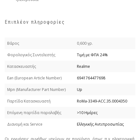
Επιπλέον πληροφορίες
Βάρος
0,600 γρ.
Φορολογικός Συντελεστής
Τιμή με ΦΠΑ 24%
Κατασκευαστής
Realme
Εan (European Article Number)
6941764477698
Mpn (Manufacturer Part Number)
Up
Παρτίδα Κατασκευαστή
RoMa-3349-ACC.35.0004350
Επόμενη παρτίδα παραλαβής
>10 Ημέρες
Διανομή και Service
Ελληνικής Αντιπροσωπίας
Οι εγγυήσεις συνήθως ισχύουν σε προϊόντα, όπως π.χ ηλεκτρονικά,