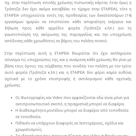
πχ. στην περίπτωση εντολής χρέωσης πιστωτικής κάρτας όταν όμως η
Τράπεζα δεν έχει ακόμα καταβάλει το τίμημα στην ΕΤΑΙΡΕΙΑ), τότε η
ΕΤΑΙΡΕΙΑ υποχρεούται εντός της προθεσμίας των δεκατεσσάρων (14)
εργασίμων ημερών να επισπεύσει κάθε απαραίτητη ενέργεια και
δήλωση προς κάθε αρμόδιο φορέα (Τράπεζα κ.λπ.) για τη
γνωστοποίηση της ακύρωσης της παραγγελίας και την υποχρέωση
απόδοσης κάθε χρεωθέντος σε βάρος του πελάτη ποσού.
Στην περίπτωση αυτή η ΕΤΑΙΡΕΙΑ θεωρείται ότι έχει εκπληρώσει
σύννομα τις υποχρεώσεις της, και η αναίρεση κάθε χρέωσης θα γίνει με
βάση τους όρους της σύμβασης που συνδέει τον πελάτη με τον τρίτο
αυτό φορέα (Τράπεζα κ.λπ.) και η ΕΤΑΙΡΕΙΑ δεν φέρει καμία ευθύνη
σχετικά με το χρόνο επιστροφής ή αντιλογισμού κάθε σχετικής
χρέωσης.
Οι Φωτογραφίες και Video που εμφανίζονται εδώ είναι μόνο για
αντιπροσωπευτικό σκοπό, η πραγματική μπορεί να διαφέρει.
Η διαθεσιμότητα μοντέλου μπορεί να διαφέρει από τοποθεσία
σε τοποθεσία.
Πιθανόν να υπάρχουν διαφορές σε λεπτομέρειες, σχέδια και
χρωματισμούς.
Τα εξαρτήματα που παρουσιάζονται στο Video πιθανόν να μην