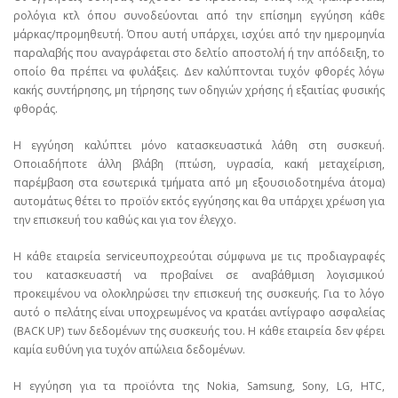
ρολόγια κτλ όπου συνοδεύονται από την επίσημη εγγύηση κάθε
μάρκας/προμηθευτή. Όπου αυτή υπάρχει, ισχύει από την ημερομηνία
παραλαβής που αναγράφεται στο δελτίο αποστολή ή την απόδειξη, το
οποίο θα πρέπει να φυλάξεις. Δεν καλύπτονται τυχόν φθορές λόγω
κακής συντήρησης, μη τήρησης των οδηγιών χρήσης ή εξαιτίας φυσικής
φθοράς.
Η εγγύηση καλύπτει μόνο κατασκευαστικά λάθη στη συσκευή.
Οποιαδήποτε άλλη βλάβη (πτώση, υγρασία, κακή μεταχείριση,
παρέμβαση στα εσωτερικά τμήματα από μη εξουσιοδοτημένα άτομα)
αυτομάτως θέτει το προϊόν εκτός εγγύησης και θα υπάρχει χρέωση για
την επισκευή του καθώς και για τον έλεγχο.
Η κάθε εταιρεία serviceυποχρεούται σύμφωνα με τις προδιαγραφές
του κατασκευαστή να προβαίνει σε αναβάθμιση λογισμικού
προκειμένου να ολοκληρώσει την επισκευή της συσκευής. Για το λόγο
αυτό ο πελάτης είναι υποχρεωμένος να κρατάει αντίγραφο ασφαλείας
(BACK UP) των δεδομένων της συσκευής του. Η κάθε εταιρεία δεν φέρει
καμία ευθύνη για τυχόν απώλεια δεδομένων.
Η εγγύηση για τα προϊόντα της Nokia, Samsung, Sony, LG, HTC,