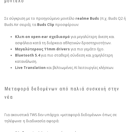
μοντέλο
Σε σύγκριση με το προηγούμενο μοντέλο
realme Buds
(π.χ. Buds Q2 ή
Buds Air σειρά), τα
Buds Clip
προσφέρουν:
Κλιπ‑on open‑ear σχεδιασμό
για μεγαλύτερη άνεση και
ασφάλεια κατά τη διάρκεια αθλητικών δραστηριοτήτων.
Μεγαλύτερους 11mm drivers
για πιο γεμάτο ήχο.
Bluetooth 5.4
για πιο σταθερή σύνδεση και χαμηλότερη
κατανάλωση.
Live Translation
και βελτιωμένες AI λειτουργίες κλήσεων.
Μεταφορά δεδομένων από παλιά συσκευή στην
νέα
Για ακουστικά TWS δεν υπάρχει «μεταφορά δεδομένων» όπως σε
τηλέφωνα· η διαδικασία αφορά: