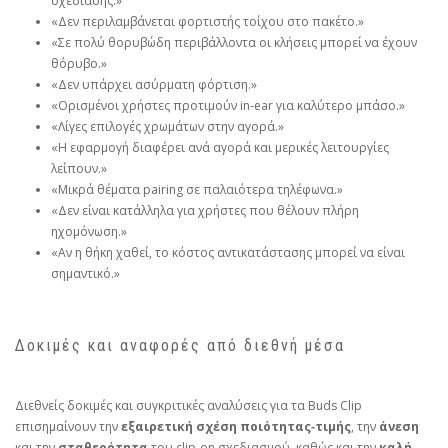
σχεδίασης.»
«Δεν περιλαμβάνεται φορτιστής τοίχου στο πακέτο.»
«Σε πολύ θορυβώδη περιβάλλοντα οι κλήσεις μπορεί να έχουν
θόρυβο.»
«Δεν υπάρχει ασύρματη φόρτιση.»
«Ορισμένοι χρήστες προτιμούν in‑ear για καλύτερο μπάσο.»
«Λίγες επιλογές χρωμάτων στην αγορά.»
«Η εφαρμογή διαφέρει ανά αγορά και μερικές λειτουργίες
λείπουν.»
«Μικρά θέματα pairing σε παλαιότερα τηλέφωνα.»
«Δεν είναι κατάλληλα για χρήστες που θέλουν πλήρη
ηχομόνωση.»
«Αν η θήκη χαθεί, το κόστος αντικατάστασης μπορεί να είναι
σημαντικό.»
Δοκιμές και αναφορές από διεθνή μέσα
Διεθνείς δοκιμές και συγκριτικές αναλύσεις για τα Buds Clip
επισημαίνουν την
εξαιρετική σχέση ποιότητας‑τιμής
, την
άνεση
και την
σταθερότητα
του clip‑on σχεδιασμού, καθώς και την
καλή