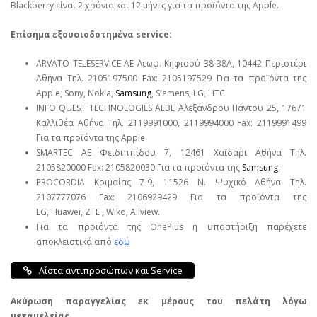
Blackberry είναι 2 χρόνια και 12 μήνες για τα προϊόντα της Apple.
Επίσημα εξουσιοδοτημένα service:
ARVATO TELESERVICE ΑΕ Λεωφ. Κηφισού 38-38Α, 10442 Περιστέρι
Αθήνα Τηλ. 2105197500 Fax: 2105197529 Για τα προϊόντα της
Apple, Sony, Nokia,
Samsung
, Siemens, LG, HTC
INFO QUEST TECHNOLOGIES ΑΕΒΕ Αλεξάνδρου Πάντου 25, 17671
Καλλιθέα Αθήνα Τηλ. 2119991000, 2119994000 Fax: 2119991499
Για τα προϊόντα της Apple
SMARTEC ΑΕ Φειδιππίδου 7, 12461 Χαϊδάρι Αθήνα Τηλ.
2105820000 Fax: 2105820030 Για τα προϊόντα της
Samsung
PROCORDIA Κριμαίας 7-9, 11526 Ν. Ψυχικό Αθήνα Τηλ.
2107777076 Fax: 2106929429 Για τα προϊόντα της
LG, Huawei, ΖΤΕ , Wiko, Allview.
Για τα προϊόντα της OnePlus η υποστήριξη παρέχετε
αποκλειστικά από
εδώ
Λίστα αντιπροσώπων και Service
Ακύρωση παραγγελίας εκ μέρους του πελάτη λόγω
μεταμελείας