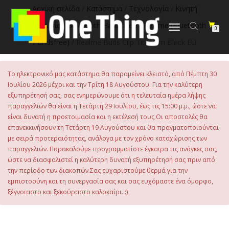
στο
Αρχική σελίδα
/
Κατάστημα
/
Τεχνολογία
/
Κινητή
περιεχόμενο
Τηλεφωνία
/
Bluetooth Handsfree
/
Realme (Bluetooth
Εναλλαγή
0
πλοήγησης
Handsfree)
/ Realme Buds Clip Titanium Black EU
Το ηλεκτρονικό μας κατάστημα θα παραμείνει κλειστό, από Πέμπτη 30
Ιουλίου 2026 μέχρι και την Τρίτη 18 Αυγούστου. Για την καλύτερη
εξυπηρέτησή σας, σας ενημερώνουμε ότι η τελευταία ημέρα λήψης
παραγγελιών θα είναι η Τετάρτη 29 Ιουλίου, έως τις 15:00 μ.μ., ώστε να
είναι δυνατή η προετοιμασία και η εκτέλεσή τους.Οι αποστολές θα
επανεκκινήσουν τη Τετάρτη 19 Αυγούστου και θα πραγματοποιούνται
με σειρά προτεραιότητας, ανάλογα με τον χρόνο καταχώρισης των
παραγγελιών. Παρακαλούμε προγραμματίστε έγκαιρα τις ανάγκες σας,
ώστε να διασφαλιστεί η καλύτερη δυνατή εξυπηρέτησή σας πριν από
την περίοδο των διακοπών.Σας ευχαριστούμε θερμά για την
εμπιστοσύνη και τη συνεργασία σας και σας ευχόμαστε ένα όμορφο,
ξέγνοιαστο και ξεκούραστο καλοκαίρι. :)