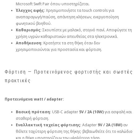
Microsoft Swift Pair όπου υποστηρίζεται.
Έλεγχος αφής:
Χρησιμοποιήστε τα touch controls για
αναπαραγωγή/παύση, απάντηση κλήσεων, ενεργοποίηση
φωνητικού βοηθού.
Καθαρισμός:
Σκουπίστε με μαλακό, στεγνό πανί. Αποφύγετε τη
χρήση υγρών καθαριστικών απευθείας στα ηλεκτρονικά.
Αποθήκευση:
Κρατήστε τα στη θήκη όταν δεν
χρησιμοποιούνται για προστασία και φόρτιση.
Φόρτιση — Προτεινόμενος φορτιστής και σωστές
πρακτικές
Προτεινόμενα watt / adapter:
Βασική πρόταση:
USB‑C adapter
5V / 2A (10W)
για ασφαλή και
σταθερή φόρτιση.
Εναλλακτική ταχείας φόρτισης:
Adapter
9V / 2A (18W)
αν
θέλετε ταχύτερη φόρτιση της θήκης· βεβαιωθείτε ότι το καλώδιο
και η θήκη υποστηρίζουν την υψηλότερη τάση.