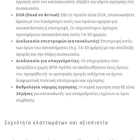
εγγύηση από τον κατασκευαστή· ελέγξτε την κάρτα εγγύησης στη
συσκευασία.
DOA (Dead on Arrival):
Εάν το προϊόν είναι DOA, επικοινωνήστε
άμεσα με τον λιανέμπορο εντός των πρώτων ημερών για
αντικατάσταση ή επιστροφή. Οι περισσότεροι έμποροι
προσφέρουν αντικατάσταση εντός 14–30 ημερών.
Διαδικασία επιστροφών (καταναλωτές):
Επιστροφή εντός
των όρων του καταστήματος (π.χ. 14–30 ημέρες) με την απόδειξη
αγοράς και την πλήρη συσκευασία.
Διαδικασία για επαγγελματίες:
Οι επιχειρήσεις που
αγοράζουν χωρίς ΦΠΑ πρέπει να ακολουθήσουν τους όρους
του προμηθευτή· οι εμπορικές αγορές ενδέχεται να έχουν
διαφορετική πολιτική επιστροφών και εγγύησης.
Βαθμολογία νόμιμης εγγύησης:
Η νομική εγγύηση στην ΕΕ είναι
24 μήνες
για καταναλωτές· για επαγγελματίες ισχύουν οι όροι
σύμβασης.
Συχνότητα ελαττωμάτων και αξιοπιστία