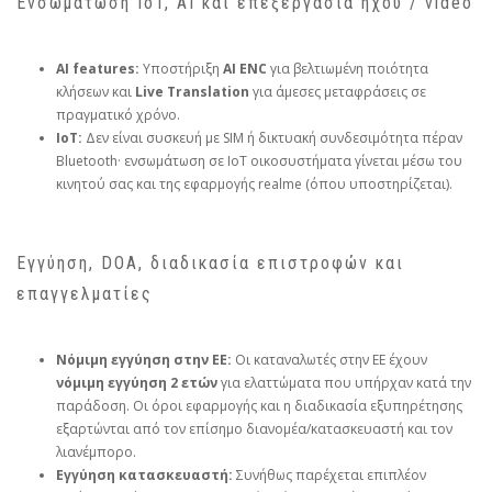
Ενσωμάτωση IoT, AI και επεξεργασία ήχου / video
AI features:
Υποστήριξη
AI ENC
για βελτιωμένη ποιότητα
κλήσεων και
Live Translation
για άμεσες μεταφράσεις σε
πραγματικό χρόνο.
IoT:
Δεν είναι συσκευή με SIM ή δικτυακή συνδεσιμότητα πέραν
Bluetooth· ενσωμάτωση σε IoT οικοσυστήματα γίνεται μέσω του
κινητού σας και της εφαρμογής realme (όπου υποστηρίζεται).
Εγγύηση, DOA, διαδικασία επιστροφών και
επαγγελματίες
Νόμιμη εγγύηση στην ΕΕ:
Οι καταναλωτές στην ΕΕ έχουν
νόμιμη εγγύηση 2 ετών
για ελαττώματα που υπήρχαν κατά την
παράδοση. Οι όροι εφαρμογής και η διαδικασία εξυπηρέτησης
εξαρτώνται από τον επίσημο διανομέα/κατασκευαστή και τον
λιανέμπορο.
Εγγύηση κατασκευαστή:
Συνήθως παρέχεται επιπλέον