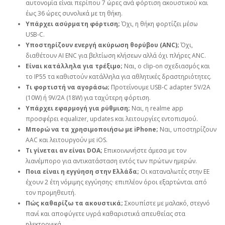
αυτονομία είναι περίπου 7 ώρες ανά φόρτιση ακουστικού και
έως 36 ώρες συνολικά με τη θήκη.
Υπάρχει ασύρματη φόρτιση;
Όχι, η θήκη φορτίζει μέσω
USB‑C.
Υποστηρίζουν ενεργή ακύρωση θορύβου (ANC);
Όχι,
διαθέτουν AI ENC για βελτίωση κλήσεων αλλά όχι πλήρες ANC.
Είναι κατάλληλα για τρέξιμο;
Ναι, ο clip‑on σχεδιασμός και
το IP55 τα καθιστούν κατάλληλα για αθλητικές δραστηριότητες.
Τι φορτιστή να αγοράσω;
Προτείνουμε USB‑C adapter 5V/2A
(10W) ή 9V/2A (18W) για ταχύτερη φόρτιση.
Υπάρχει εφαρμογή για ρύθμιση;
Ναι, η realme app
προσφέρει equalizer, updates και λειτουργίες εντοπισμού.
Μπορώ να τα χρησιμοποιήσω με iPhone;
Ναι, υποστηρίζουν
AAC και λειτουργούν με iOS.
Τι γίνεται αν είναι DOA;
Επικοινωνήστε άμεσα με τον
λιανέμπορο για αντικατάσταση εντός των πρώτων ημερών.
Ποια είναι η εγγύηση στην Ελλάδα;
Οι καταναλωτές στην ΕΕ
έχουν 2 έτη νόμιμης εγγύησης· επιπλέον όροι εξαρτώνται από
τον προμηθευτή.
Πώς καθαρίζω τα ακουστικά;
Σκουπίστε με μαλακό, στεγνό
πανί και αποφύγετε υγρά καθαριστικά απευθείας στα
ηλεκτρονικά.