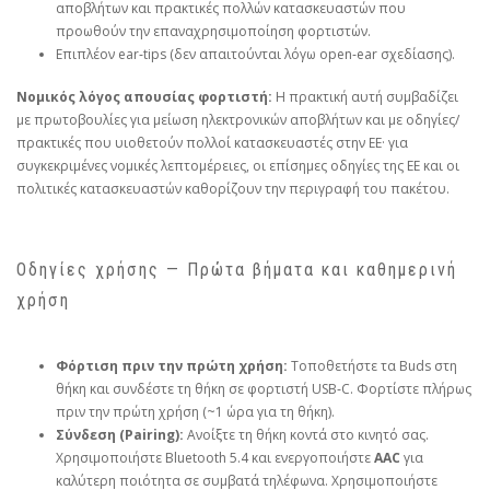
αποβλήτων και πρακτικές πολλών κατασκευαστών που
προωθούν την επαναχρησιμοποίηση φορτιστών.
Επιπλέον ear‑tips (δεν απαιτούνται λόγω open‑ear σχεδίασης).
Νομικός λόγος απουσίας φορτιστή:
Η πρακτική αυτή συμβαδίζει
με πρωτοβουλίες για μείωση ηλεκτρονικών αποβλήτων και με οδηγίες/
πρακτικές που υιοθετούν πολλοί κατασκευαστές στην ΕΕ· για
συγκεκριμένες νομικές λεπτομέρειες, οι επίσημες οδηγίες της ΕΕ και οι
πολιτικές κατασκευαστών καθορίζουν την περιγραφή του πακέτου.
Οδηγίες χρήσης — Πρώτα βήματα και καθημερινή
χρήση
Φόρτιση πριν την πρώτη χρήση:
Τοποθετήστε τα Buds στη
θήκη και συνδέστε τη θήκη σε φορτιστή USB‑C. Φορτίστε πλήρως
πριν την πρώτη χρήση (~1 ώρα για τη θήκη).
Σύνδεση (Pairing):
Ανοίξτε τη θήκη κοντά στο κινητό σας.
Χρησιμοποιήστε Bluetooth 5.4 και ενεργοποιήστε
AAC
για
καλύτερη ποιότητα σε συμβατά τηλέφωνα. Χρησιμοποιήστε