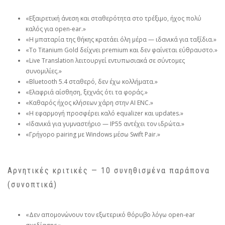
«Εξαιρετική άνεση και σταθερότητα στο τρέξιμο, ήχος πολύ
καλός για open‑ear.»
«Η μπαταρία της θήκης κρατάει όλη μέρα — ιδανικά για ταξίδια.»
«Το Titanium Gold δείχνει premium και δεν φαίνεται εύθραυστο.»
«Live Translation λειτουργεί εντυπωσιακά σε σύντομες
συνομιλίες.»
«Bluetooth 5.4 σταθερό, δεν έχω κολλήματα.»
«Ελαφριά αίσθηση, ξεχνάς ότι τα φοράς.»
«Καθαρός ήχος κλήσεων χάρη στην AI ENC.»
«Η εφαρμογή προσφέρει καλό equalizer και updates.»
«Ιδανικά για γυμναστήριο — IP55 αντέχει τον ιδρώτα.»
«Γρήγορο pairing με Windows μέσω Swift Pair.»
Αρνητικές κριτικές — 10 συνηθισμένα παράπονα
(συνοπτικά)
«Δεν απομονώνουν τον εξωτερικό θόρυβο λόγω open‑ear