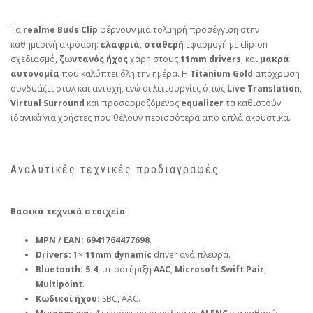
Τα
realme Buds Clip
φέρνουν μια τολμηρή προσέγγιση στην
καθημερινή ακρόαση:
ελαφριά
,
σταθερή
εφαρμογή με clip‑on
σχεδιασμό,
ζωντανός ήχος
χάρη στους
11mm drivers
, και
μακρά
αυτονομία
που καλύπτει όλη την ημέρα. Η
Titanium Gold
απόχρωση
συνδυάζει στυλ και αντοχή, ενώ οι λειτουργίες όπως
Live Translation
,
Virtual Surround
και προσαρμοζόμενος
equalizer
τα καθιστούν
ιδανικά για χρήστες που θέλουν περισσότερα από απλά ακουστικά.
Αναλυτικές τεχνικές προδιαγραφές
Βασικά τεχνικά στοιχεία
MPN / EAN:
6941764477698
.
Drivers:
1×
11mm dynamic
driver ανά πλευρά.
Bluetooth:
5.4
, υποστήριξη
AAC
,
Microsoft Swift Pair
,
Multipoint
.
Κωδικοί ήχου:
SBC, AAC.