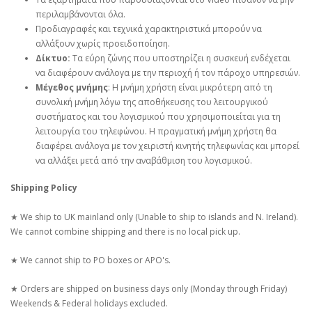
περιλαμβάνονται όλα.
Προδιαγραφές και τεχνικά χαρακτηριστικά μπορούν να
αλλάξουν χωρίς προειδοποίηση.
Δίκτυο:
Τα εύρη ζώνης που υποστηρίζει η συσκευή ενδέχεται
να διαφέρουν ανάλογα με την περιοχή ή τον πάροχο υπηρεσιών.
Μέγεθος μνήμης
: Η μνήμη χρήστη είναι μικρότερη από τη
συνολική μνήμη λόγω της αποθήκευσης του λειτουργικού
συστήματος και του λογισμικού που χρησιμοποιείται για τη
λειτουργία του τηλεφώνου. Η πραγματική μνήμη χρήστη θα
διαφέρει ανάλογα με τον χειριστή κινητής τηλεφωνίας και μπορεί
να αλλάξει μετά από την αναβάθμιση του λογισμικού.
Shipping Policy
★ We ship to UK mainland only (Unable to ship to islands and N. Ireland).
We cannot combine shipping and there is no local pick up.
★ We cannot ship to PO boxes or APO's.
★ Orders are shipped on business days only (Monday through Friday)
Weekends & Federal holidays excluded.