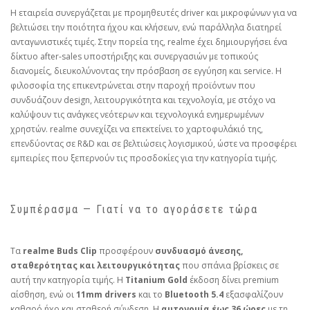
Η εταιρεία συνεργάζεται με προμηθευτές driver και μικροφώνων για να
βελτιώσει την ποιότητα ήχου και κλήσεων, ενώ παράλληλα διατηρεί
ανταγωνιστικές τιμές. Στην πορεία της, realme έχει δημιουργήσει ένα
δίκτυο after‑sales υποστήριξης και συνεργασιών με τοπικούς
διανομείς, διευκολύνοντας την πρόσβαση σε εγγύηση και service. Η
φιλοσοφία της επικεντρώνεται στην παροχή προϊόντων που
συνδυάζουν design, λειτουργικότητα και τεχνολογία, με στόχο να
καλύψουν τις ανάγκες νεότερων και τεχνολογικά ενημερωμένων
χρηστών. realme συνεχίζει να επεκτείνει το χαρτοφυλάκιό της,
επενδύοντας σε R&D και σε βελτιώσεις λογισμικού, ώστε να προσφέρει
εμπειρίες που ξεπερνούν τις προσδοκίες για την κατηγορία τιμής.
Συμπέρασμα — Γιατί να το αγοράσετε τώρα
Τα
realme Buds Clip
προσφέρουν
συνδυασμό άνεσης,
σταθερότητας και λειτουργικότητας
που σπάνια βρίσκεις σε
αυτή την κατηγορία τιμής. Η
Titanium Gold
έκδοση δίνει premium
αίσθηση, ενώ οι
11mm drivers
και το
Bluetooth 5.4
εξασφαλίζουν
καθαρό ήχο και σταθερή σύνδεση. Η
αυτονομία έως 36 ώρες
με τη