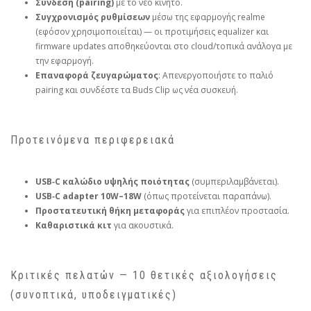
Σύνδεση (pairing)
με το νέο κινητό.
Συγχρονισμός ρυθμίσεων
μέσω της εφαρμογής realme
(εφόσον χρησιμοποιείται) — οι προτιμήσεις equalizer και
firmware updates αποθηκεύονται στο cloud/τοπικά ανάλογα με
την εφαρμογή.
Επαναφορά ζευγαρώματος
: Απενεργοποιήστε το παλιό
pairing και συνδέστε τα Buds Clip ως νέα συσκευή.
Προτεινόμενα περιφερειακά
USB‑C καλώδιο υψηλής ποιότητας
(συμπεριλαμβάνεται).
USB‑C adapter 10W–18W
(όπως προτείνεται παραπάνω).
Προστατευτική θήκη μεταφοράς
για επιπλέον προστασία.
Καθαριστικά κιτ
για ακουστικά.
Κριτικές πελατών — 10 θετικές αξιολογήσεις
(συνοπτικά, υποδειγματικές)