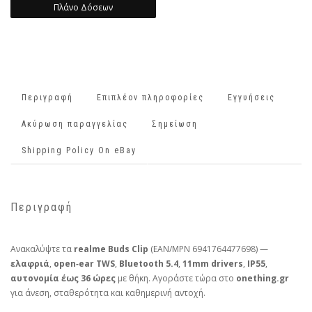
Πλάνο Δόσεων
Περιγραφή
Επιπλέον πληροφορίες
Εγγυήσεις
Ακύρωση παραγγελίας
Σημείωση
Shipping Policy On eBay
Περιγραφή
Ανακαλύψτε τα
realme Buds Clip
(EAN/MPN 6941764477698) —
ελαφριά
,
open‑ear TWS
,
Bluetooth 5.4
,
11mm drivers
,
IP55
,
αυτονομία έως 36 ώρες
με θήκη. Αγοράστε τώρα στο
onething.gr
για άνεση, σταθερότητα και καθημερινή αντοχή.