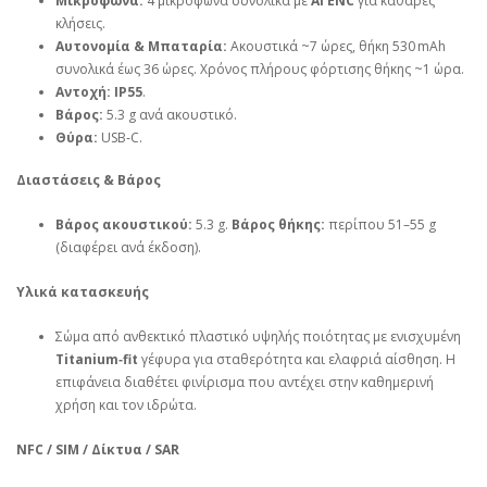
Μικρόφωνα:
4 μικρόφωνα συνολικά με
AI ENC
για καθαρές
κλήσεις.
Αυτονομία & Μπαταρία:
Ακουστικά ~7 ώρες, θήκη 530 mAh
συνολικά έως 36 ώρες. Χρόνος πλήρους φόρτισης θήκης ~1 ώρα.
Αντοχή:
IP55
.
Βάρος:
5.3 g ανά ακουστικό.
Θύρα:
USB‑C.
Διαστάσεις & Βάρος
Βάρος ακουστικού:
5.3 g.
Βάρος θήκης:
περίπου 51–55 g
(διαφέρει ανά έκδοση).
Υλικά κατασκευής
Σώμα από ανθεκτικό πλαστικό υψηλής ποιότητας με ενισχυμένη
Titanium‑fit
γέφυρα για σταθερότητα και ελαφριά αίσθηση. Η
επιφάνεια διαθέτει φινίρισμα που αντέχει στην καθημερινή
χρήση και τον ιδρώτα.
NFC / SIM / Δίκτυα / SAR