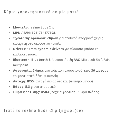
Κύρια χαρακτηριστικά σε μία ματιά
Μοντέλο:
realme Buds Clip
MPN / EAN:
6941764477698
.
Σχεδίαση:
open‑ear, clip‑on
για σταθερή εφαρμογή χωρίς
εισαγωγή στο ακουστικό κανάλι.
Drivers:
11mm dynamic drivers
για πλούσιο μπάσο και
καθαρά μεσαία.
Bluetooth:
Bluetooth 5.4
, υποστήριξη
AAC
, Microsoft Swift Pair,
multipoint.
Αυτονομία:
7 ώρες
ανά φόρτιση ακουστικού,
έως 36 ώρες
με
το φορτιστικό θήκη (530 mAh).
Αντοχή:
IP55
(αντοχή σε ιδρώτα και ψεκασμό νερού).
Βάρος:
5.3 g
ανά ακουστικό.
Θύρα φόρτισης:
USB‑C
, ταχεία φόρτιση ~1 ώρα πλήρης.
Γιατί τα realme Buds Clip ξεχωρίζουν