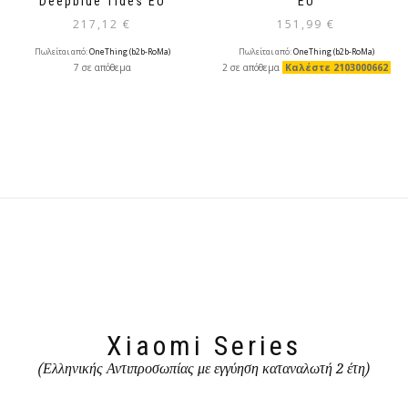
Deepblue Tides EU
EU
217,12
€
151,99
€
Πωλείται από:
OneThing (b2b-RoMa)
Πωλείται από:
OneThing (b2b-RoMa)
7 σε απόθεμα
2 σε απόθεμα
Καλέστε 2103000662
Xiaomi Series
(Ελληνικής Αντιπροσωπίας με εγγύηση καταναλωτή 2 έτη)