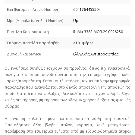
Εan (European Article Number)
6941764455504
Mpn (Manufacturer Part Number)
Up
Παρτίδα Κατασκευαστή
RoMa-3383-MOB.29.0026250
Επόμενη παρτίδα παραλαβής
>10 Ημέρες
Διανομή και Service
Ελληνικής Αντιπροσωπίας
Οι εγγυήσεις συνήθως ισχύουν σε προϊόντα, όπως π.χ ηλεκτρονικά,
ρολόγια κτλ όπου συνοδεύονται από την επίσημη εγγύηση κάθε
μάρκας/προμηθευτή. Όπου αυτή υπάρχει, ισχύει από την ημερομηνία
παραλαβής που αναγράφεται στο δελτίο αποστολή ή την απόδειξη, το
οποίο θα πρέπει να φυλάξεις. Δεν καλύπτονται τυχόν φθορές λόγω
κακής συντήρησης, μη τήρησης των οδηγιών χρήσης ή εξαιτίας φυσικής
φθοράς.
Η εγγύηση καλύπτει μόνο κατασκευαστικά λάθη στη συσκευή.
Οποιαδήποτε άλλη βλάβη (πτώση, υγρασία, κακή μεταχείριση,
παρέμβαση στα εσωτερικά τμήματα από μη εξουσιοδοτημένα άτομα)