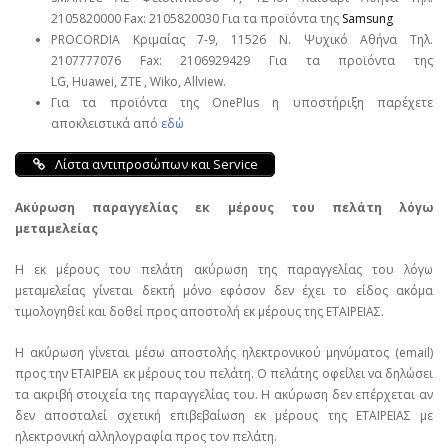
2105820000 Fax: 2105820030 Για τα προϊόντα της
Samsung
PROCORDIA Κριμαίας 7-9, 11526 Ν. Ψυχικό Αθήνα Τηλ.
2107777076 Fax: 2106929429 Για τα προϊόντα της
LG, Huawei, ΖΤΕ , Wiko, Allview.
Για τα προϊόντα της OnePlus η υποστήριξη παρέχετε
αποκλειστικά από
εδώ
Λίστα αντιπροσώπων και Service
Ακύρωση παραγγελίας εκ μέρους του πελάτη λόγω
μεταμελείας
Η εκ μέρους του πελάτη ακύρωση της παραγγελίας του λόγω
μεταμελείας γίνεται δεκτή μόνο εφόσον δεν έχει το είδος ακόμα
τιμολογηθεί και δοθεί προς αποστολή εκ μέρους της ΕΤΑΙΡΕΙΑΣ.
Η ακύρωση γίνεται μέσω αποστολής ηλεκτρονικού μηνύματος (email)
προς την ΕΤΑΙΡΕΙΑ εκ μέρους του πελάτη. Ο πελάτης οφείλει να δηλώσει
τα ακριβή στοιχεία της παραγγελίας του. Η ακύρωση δεν επέρχεται αν
δεν αποσταλεί σχετική επιβεβαίωση εκ μέρους της ΕΤΑΙΡΕΙΑΣ με
ηλεκτρονική αλληλογραφία προς τον πελάτη.