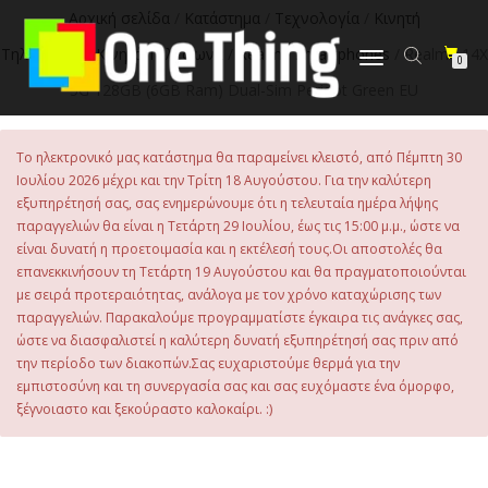
Αρχική σελίδα
/
Κατάστημα
/
Τεχνολογία
/
Κινητή
Τηλεφωνία
/
Κινητά Τηλέφωνα
/
Realme Smartphones
/ Realme 14X
Εναλλαγή
0
πλοήγησης
5G 128GB (6GB Ram) Dual-Sim Peridot Green EU
Το ηλεκτρονικό μας κατάστημα θα παραμείνει κλειστό, από Πέμπτη 30
Ιουλίου 2026 μέχρι και την Τρίτη 18 Αυγούστου. Για την καλύτερη
εξυπηρέτησή σας, σας ενημερώνουμε ότι η τελευταία ημέρα λήψης
παραγγελιών θα είναι η Τετάρτη 29 Ιουλίου, έως τις 15:00 μ.μ., ώστε να
είναι δυνατή η προετοιμασία και η εκτέλεσή τους.Οι αποστολές θα
επανεκκινήσουν τη Τετάρτη 19 Αυγούστου και θα πραγματοποιούνται
με σειρά προτεραιότητας, ανάλογα με τον χρόνο καταχώρισης των
παραγγελιών. Παρακαλούμε προγραμματίστε έγκαιρα τις ανάγκες σας,
ώστε να διασφαλιστεί η καλύτερη δυνατή εξυπηρέτησή σας πριν από
την περίοδο των διακοπών.Σας ευχαριστούμε θερμά για την
εμπιστοσύνη και τη συνεργασία σας και σας ευχόμαστε ένα όμορφο,
ξέγνοιαστο και ξεκούραστο καλοκαίρι. :)