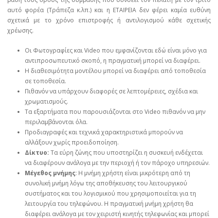
αυτό φορέα (Τράπεζα κ.λπ.) και η ΕΤΑΙΡΕΙΑ δεν φέρει καμία ευθύνη
σχετικά με το χρόνο επιστροφής ή αντιλογισμού κάθε σχετικής
χρέωσης.
Οι Φωτογραφίες και Video που εμφανίζονται εδώ είναι μόνο για
αντιπροσωπευτικό σκοπό, η πραγματική μπορεί να διαφέρει.
Η διαθεσιμότητα μοντέλου μπορεί να διαφέρει από τοποθεσία
σε τοποθεσία.
Πιθανόν να υπάρχουν διαφορές σε λεπτομέρειες, σχέδια και
χρωματισμούς.
Τα εξαρτήματα που παρουσιάζονται στο Video πιθανόν να μην
περιλαμβάνονται όλα.
Προδιαγραφές και τεχνικά χαρακτηριστικά μπορούν να
αλλάξουν χωρίς προειδοποίηση.
Δίκτυο:
Τα εύρη ζώνης που υποστηρίζει η συσκευή ενδέχεται
να διαφέρουν ανάλογα με την περιοχή ή τον πάροχο υπηρεσιών.
Μέγεθος μνήμης
: Η μνήμη χρήστη είναι μικρότερη από τη
συνολική μνήμη λόγω της αποθήκευσης του λειτουργικού
συστήματος και του λογισμικού που χρησιμοποιείται για τη
λειτουργία του τηλεφώνου. Η πραγματική μνήμη χρήστη θα
διαφέρει ανάλογα με τον χειριστή κινητής τηλεφωνίας και μπορεί