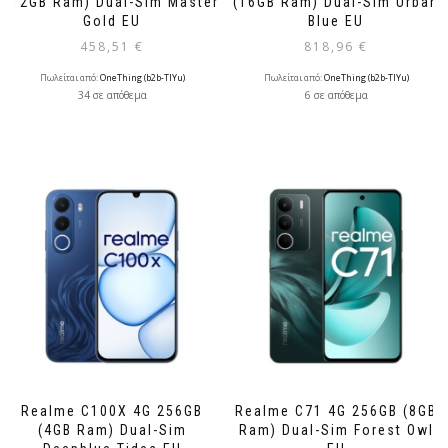
(12GB Ram) Dual-Sim Master
(16GB Ram) Dual-Sim Urban
Gold EU
Blue EU
458,51
€
818,96
€
Πωλείται από:
OneThing (b2b-TlYu)
Πωλείται από:
OneThing (b2b-TlYu)
34 σε απόθεμα
6 σε απόθεμα
Realme C100X 4G 256GB
Realme C71 4G 256GB (8GB
(4GB Ram) Dual-Sim
Ram) Dual-Sim Forest Owl