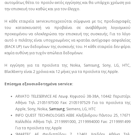
αυτομάτως θέτει το προϊόν εκτός εγγύησης και θα υπάρχει χρέωση για
την επισκευή του καθώς και για τον έλεγχο.
Η κάθε εταιρεία serviceυποχρεούται σύμφωνα με τις προδιαγραφές
του κατασκευαστή να προβαίνει σε αναβάθμιση λογισμικού
προκειμένου να ολοκληρώσει την επισκευή της συσκευής. Για το λόγο
αυτό ο πελάτης είναι υποχρεωμένος να κρατάει αντίγραφο ασφαλείας
(BACK UP) των δεδομένων της συσκευής του. Η κάθε εταιρεία δεν φέρει
καμία ευθύνη για τυχόν απώλεια δεδομένων.
Η εγγύηση για τα προϊόντα της Nokia, Samsung, Sony, LG, HTC,
Blackberry είναι 2 χρόνια και 12 μήνες για τα προϊόντα της Apple.
Επίσημα εξουσιοδοτημένα service:
ARVATO TELESERVICE ΑΕ Λεωφ. Κηφισού 38-38Α, 10442 Περιστέρι
Αθήνα Τηλ. 2105197500 Fax: 2105197529 Για τα προϊόντα της
Apple, Sony, Nokia,
Samsung
, Siemens, LG, HTC
INFO QUEST TECHNOLOGIES ΑΕΒΕ Αλεξάνδρου Πάντου 25, 17671
Καλλιθέα Αθήνα Τηλ. 2119991000, 2119994000 Fax: 2119991499
Για τα προϊόντα της Apple
SMARTEC ΑΕ Φειδιππίδου 7, 12461 Χαϊδάρι Αθήνα Τηλ.