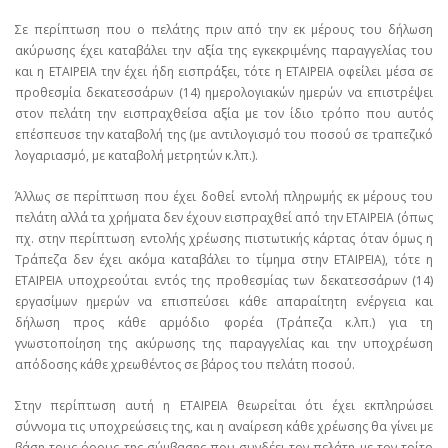
Σε περίπτωση που ο πελάτης πριν από την εκ μέρους του δήλωση
ακύρωσης έχει καταβάλει την αξία της εγκεκριμένης παραγγελίας του
και η ΕΤΑΙΡΕΙΑ την έχει ήδη εισπράξει, τότε η ΕΤΑΙΡΕΙΑ οφείλει μέσα σε
προθεσμία δεκατεσσάρων (14) ημερολογιακών ημερών να επιστρέψει
στον πελάτη την εισπραχθείσα αξία με τον ίδιο τρόπο που αυτός
επέσπευσε την καταβολή της (με αντιλογισμό του ποσού σε τραπεζικό
λογαριασμό, με καταβολή μετρητών κ.λπ.).
Άλλως σε περίπτωση που έχει δοθεί εντολή πληρωμής εκ μέρους του
πελάτη αλλά τα χρήματα δεν έχουν εισπραχθεί από την ΕΤΑΙΡΕΙΑ (όπως
πχ. στην περίπτωση εντολής χρέωσης πιστωτικής κάρτας όταν όμως η
Τράπεζα δεν έχει ακόμα καταβάλει το τίμημα στην ΕΤΑΙΡΕΙΑ), τότε η
ΕΤΑΙΡΕΙΑ υποχρεούται εντός της προθεσμίας των δεκατεσσάρων (14)
εργασίμων ημερών να επισπεύσει κάθε απαραίτητη ενέργεια και
δήλωση προς κάθε αρμόδιο φορέα (Τράπεζα κ.λπ.) για τη
γνωστοποίηση της ακύρωσης της παραγγελίας και την υποχρέωση
απόδοσης κάθε χρεωθέντος σε βάρος του πελάτη ποσού.
Στην περίπτωση αυτή η ΕΤΑΙΡΕΙΑ θεωρείται ότι έχει εκπληρώσει
σύννομα τις υποχρεώσεις της, και η αναίρεση κάθε χρέωσης θα γίνει με
βάση τους όρους της σύμβασης που συνδέει τον πελάτη με τον τρίτο