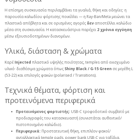
Η επίσημη συσκευασία περιλαμβάνει τα γυαλιά, θήκη και οδηγίες· η
παρουσία καλωδίου φόρτισης ποικίλλει — η Ray‑Ban/Meta μειώνει τα
πλαστικά απόβλητα και σε ορισμένες αγορές
δεν
αποστέλλει καλώδιο
μέσα στη συσκευασία. Η κατασκευάστρια παρέχει
2 χρόνια εγγύηση
μέσω εξουσιοδοτημένων διανομέων.
Υλικά, διάσταση & χρώματα
Καρέ
Injected
πλαστικό υψηλής ποιότητας, temples από ενισχυμένο
υλικό· διαθέσιμα χρώματα όπως
Shiny Black / G‑15 Green
σε μεγέθη L
(53‑22) και επιλογές φακών (polarised / Transitions).
Τεχνικά θέματα, φόρτιση και
προτεινόμενα περιφερικά
Προτεινόμενος φορτιστής:
USB‑C τροφοδοτικό συμβατό με
προδιαγραφές του κατασκευαστή (συνιστάται αυθεντικό/
πιστοποιημένο καλώδιο).
Περιφερικά:
Προστατευτική θήκη, επιπλέον φακοί/
ανταλλακτικά temple pads, power bank USB‑C για ταξίδια.