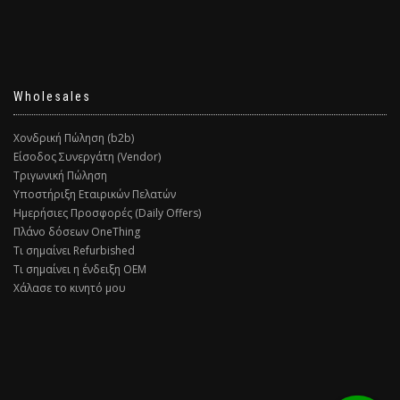
Wholesales
Χονδρική Πώληση (b2b)
Είσοδος Συνεργάτη (Vendor)
Τριγωνική Πώληση
Υποστήριξη Εταιρικών Πελατών
Ημερήσιες Προσφορές (Daily Offers)
Πλάνο δόσεων OneThing
Τι σημαίνει Refurbished
Τι σημαίνει η ένδειξη ΟΕΜ
Χάλασε το κινητό μου