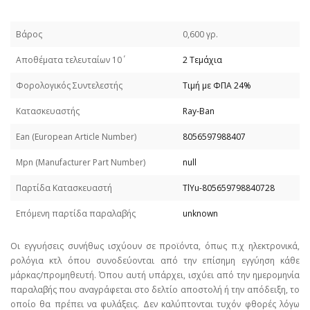
Βάρος
0,600 γρ.
Απoθέματα τελευταίων 10΄
2 Τεμάχια
Φορολογικός Συντελεστής
Τιμή με ΦΠΑ 24%
Κατασκευαστής
Ray-Ban
Εan (European Article Number)
8056597988407
Mpn (Manufacturer Part Number)
null
Παρτίδα Κατασκευαστή
TlYu-805659798840728
Επόμενη παρτίδα παραλαβής
unknown
Οι εγγυήσεις συνήθως ισχύουν σε προϊόντα, όπως π.χ ηλεκτρονικά,
ρολόγια κτλ όπου συνοδεύονται από την επίσημη εγγύηση κάθε
μάρκας/προμηθευτή. Όπου αυτή υπάρχει, ισχύει από την ημερομηνία
παραλαβής που αναγράφεται στο δελτίο αποστολή ή την απόδειξη, το
οποίο θα πρέπει να φυλάξεις. Δεν καλύπτονται τυχόν φθορές λόγω