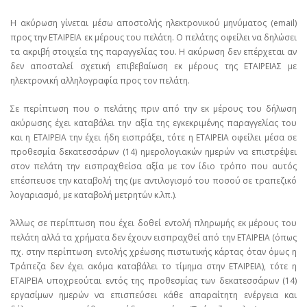
Η ακύρωση γίνεται μέσω αποστολής ηλεκτρονικού μηνύματος (email)
προς την ΕΤΑΙΡΕΙΑ εκ μέρους του πελάτη. Ο πελάτης οφείλει να δηλώσει
τα ακριβή στοιχεία της παραγγελίας του. Η ακύρωση δεν επέρχεται αν
δεν αποσταλεί σχετική επιβεβαίωση εκ μέρους της ΕΤΑΙΡΕΙΑΣ με
ηλεκτρονική αλληλογραφία προς τον πελάτη.
Σε περίπτωση που ο πελάτης πριν από την εκ μέρους του δήλωση
ακύρωσης έχει καταβάλει την αξία της εγκεκριμένης παραγγελίας του
και η ΕΤΑΙΡΕΙΑ την έχει ήδη εισπράξει, τότε η ΕΤΑΙΡΕΙΑ οφείλει μέσα σε
προθεσμία δεκατεσσάρων (14) ημερολογιακών ημερών να επιστρέψει
στον πελάτη την εισπραχθείσα αξία με τον ίδιο τρόπο που αυτός
επέσπευσε την καταβολή της (με αντιλογισμό του ποσού σε τραπεζικό
λογαριασμό, με καταβολή μετρητών κ.λπ.).
Άλλως σε περίπτωση που έχει δοθεί εντολή πληρωμής εκ μέρους του
πελάτη αλλά τα χρήματα δεν έχουν εισπραχθεί από την ΕΤΑΙΡΕΙΑ (όπως
πχ. στην περίπτωση εντολής χρέωσης πιστωτικής κάρτας όταν όμως η
Τράπεζα δεν έχει ακόμα καταβάλει το τίμημα στην ΕΤΑΙΡΕΙΑ), τότε η
ΕΤΑΙΡΕΙΑ υποχρεούται εντός της προθεσμίας των δεκατεσσάρων (14)
εργασίμων ημερών να επισπεύσει κάθε απαραίτητη ενέργεια και