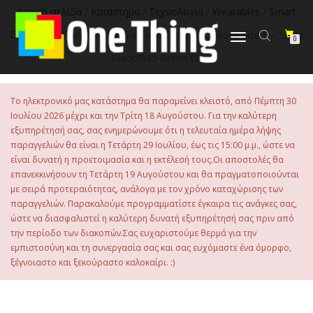
στο
Αρχική σελίδα
/
Κατάστημα
/
Τεχνολογία
/
Wearables
/
Smart
περιεχόμενο
Glasses
/ Ray-Ban Meta Wayfarer Gen1 AI Glasses Size L – Shiny
Εναλλαγή
0
πλοήγησης
Black/G15 Green EU
Το ηλεκτρονικό μας κατάστημα θα παραμείνει κλειστό, από Πέμπτη 30
Ιουλίου 2026 μέχρι και την Τρίτη 18 Αυγούστου. Για την καλύτερη
εξυπηρέτησή σας, σας ενημερώνουμε ότι η τελευταία ημέρα λήψης
παραγγελιών θα είναι η Τετάρτη 29 Ιουλίου, έως τις 15:00 μ.μ., ώστε να
είναι δυνατή η προετοιμασία και η εκτέλεσή τους.Οι αποστολές θα
επανεκκινήσουν τη Τετάρτη 19 Αυγούστου και θα πραγματοποιούνται
με σειρά προτεραιότητας, ανάλογα με τον χρόνο καταχώρισης των
παραγγελιών. Παρακαλούμε προγραμματίστε έγκαιρα τις ανάγκες σας,
ώστε να διασφαλιστεί η καλύτερη δυνατή εξυπηρέτησή σας πριν από
την περίοδο των διακοπών.Σας ευχαριστούμε θερμά για την
εμπιστοσύνη και τη συνεργασία σας και σας ευχόμαστε ένα όμορφο,
ξέγνοιαστο και ξεκούραστο καλοκαίρι. :)