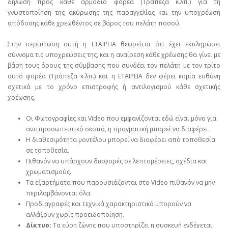
δήλωση προς κάθε αρμόδιο φορέα (Τράπεζα κ.λπ.) για τη
γνωστοποίηση της ακύρωσης της παραγγελίας και την υποχρέωση
απόδοσης κάθε χρεωθέντος σε βάρος του πελάτη ποσού.
Στην περίπτωση αυτή η ΕΤΑΙΡΕΙΑ θεωρείται ότι έχει εκπληρώσει
σύννομα τις υποχρεώσεις της, και η αναίρεση κάθε χρέωσης θα γίνει με
βάση τους όρους της σύμβασης που συνδέει τον πελάτη με τον τρίτο
αυτό φορέα (Τράπεζα κ.λπ.) και η ΕΤΑΙΡΕΙΑ δεν φέρει καμία ευθύνη
σχετικά με το χρόνο επιστροφής ή αντιλογισμού κάθε σχετικής
χρέωσης.
Οι Φωτογραφίες και Video που εμφανίζονται εδώ είναι μόνο για
αντιπροσωπευτικό σκοπό, η πραγματική μπορεί να διαφέρει.
Η διαθεσιμότητα μοντέλου μπορεί να διαφέρει από τοποθεσία
σε τοποθεσία.
Πιθανόν να υπάρχουν διαφορές σε λεπτομέρειες, σχέδια και
χρωματισμούς.
Τα εξαρτήματα που παρουσιάζονται στο Video πιθανόν να μην
περιλαμβάνονται όλα.
Προδιαγραφές και τεχνικά χαρακτηριστικά μπορούν να
αλλάξουν χωρίς προειδοποίηση.
Δίκτυο:
Τα εύρη ζώνης που υποστηρίζει η συσκευή ενδέχεται