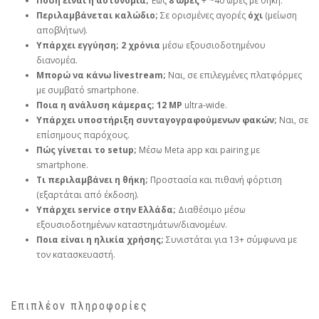
Πόση είναι η αυτονομία;
Έως
8 ώρες
+ ~40 ώρες με θήκη.
Περιλαμβάνεται καλώδιο;
Σε ορισμένες αγορές
όχι
(μείωση
αποβλήτων).
Υπάρχει εγγύηση;
2 χρόνια
μέσω εξουσιοδοτημένου
διανομέα.
Μπορώ να κάνω livestream;
Ναι, σε επιλεγμένες πλατφόρμες
με συμβατό smartphone.
Ποια η ανάλυση κάμερας;
12 MP
ultra‑wide.
Υπάρχει υποστήριξη συνταγογραφούμενων φακών;
Ναι, σε
επίσημους παρόχους.
Πώς γίνεται το setup;
Μέσω Meta app και pairing με
smartphone.
Τι περιλαμβάνει η θήκη;
Προστασία και πιθανή φόρτιση
(εξαρτάται από έκδοση).
Υπάρχει service στην Ελλάδα;
Διαθέσιμο μέσω
εξουσιοδοτημένων καταστημάτων/διανομέων.
Ποια είναι η ηλικία χρήσης;
Συνιστάται για 13+ σύμφωνα με
τον κατασκευαστή.
Επιπλέον πληροφορίες