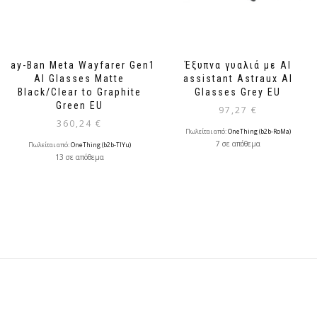
Ray-Ban Meta Wayfarer Gen1
Έξυπνα γυαλιά με AI
AI Glasses Matte
assistant Astraux AI
Black/Clear to Graphite
Glasses Grey EU
Green EU
97,27
€
360,24
€
Πωλείται από:
OneThing (b2b-RoMa)
7 σε απόθεμα
Πωλείται από:
OneThing (b2b-TlYu)
13 σε απόθεμα