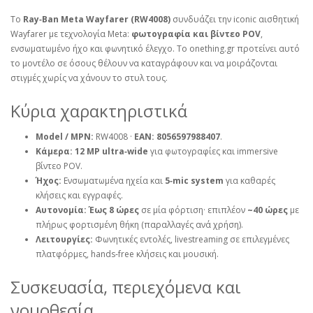
Το
Ray‑Ban Meta Wayfarer (RW4008)
συνδυάζει την iconic αισθητική
Wayfarer με τεχνολογία Meta:
φωτογραφία και βίντεο POV
,
ενσωματωμένο ήχο και φωνητικό έλεγχο. Το onething.gr προτείνει αυτό
το μοντέλο σε όσους θέλουν να καταγράφουν και να μοιράζονται
στιγμές χωρίς να χάνουν το στυλ τους.
Κύρια χαρακτηριστικά
Model / MPN:
RW4008 ·
EAN:
8056597988407
.
Κάμερα:
12 MP ultra‑wide
για φωτογραφίες και immersive
βίντεο POV.
Ήχος:
Ενσωματωμένα ηχεία και
5‑mic system
για καθαρές
κλήσεις και εγγραφές.
Αυτονομία:
Έως 8 ώρες
σε μία φόρτιση· επιπλέον
~40 ώρες
με
πλήρως φορτισμένη θήκη (παραλλαγές ανά χρήση).
Λειτουργίες:
Φωνητικές εντολές, livestreaming σε επιλεγμένες
πλατφόρμες, hands‑free κλήσεις και μουσική.
Συσκευασία, περιεχόμενα και
νομοθεσία