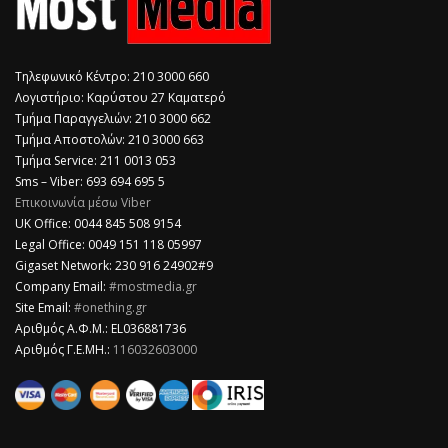
Τηλεφωνικό Κέντρο: 210 3000 660
Λογιστήριο: Καρύστου 27 Καματερό
Τμήμα Παραγγελιών: 210 3000 662
Τμήμα Αποστολών: 210 3000 663
Τμήμα Service: 211 0013 053
Sms – Viber: 693 694 695 5
Επικοινωνία μέσω Viber
​UK Office: 0044 845 508 9154
Legal Office: 0049 151 118 05997
Gigaset Network: 230 916 24902#9
Company Email:
#mostmedia.gr
Site Email:
#onething.gr
Αριθμός Α.Φ.Μ.: EL036881736
Αριθμός Γ.Ε.ΜΗ.:
116032603000