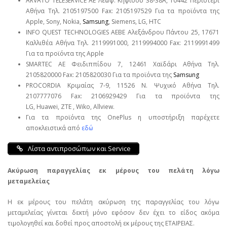
ARVATO TELESERVICE ΑΕ Λεωφ. Κηφισού 38-38Α, 10442 Περιστέρι
Αθήνα Τηλ. 2105197500 Fax: 2105197529 Για τα προϊόντα της
Apple, Sony, Nokia,
Samsung
, Siemens, LG, HTC
INFO QUEST TECHNOLOGIES ΑΕΒΕ Αλεξάνδρου Πάντου 25, 17671
Καλλιθέα Αθήνα Τηλ. 2119991000, 2119994000 Fax: 2119991499
Για τα προϊόντα της Apple
SMARTEC ΑΕ Φειδιππίδου 7, 12461 Χαϊδάρι Αθήνα Τηλ.
2105820000 Fax: 2105820030 Για τα προϊόντα της
Samsung
PROCORDIA Κριμαίας 7-9, 11526 Ν. Ψυχικό Αθήνα Τηλ.
2107777076 Fax: 2106929429 Για τα προϊόντα της
LG, Huawei, ΖΤΕ , Wiko, Allview.
Για τα προϊόντα της OnePlus η υποστήριξη παρέχετε
αποκλειστικά από
εδώ
Λίστα αντιπροσώπων και Service
Ακύρωση παραγγελίας εκ μέρους του πελάτη λόγω
μεταμελείας
Η εκ μέρους του πελάτη ακύρωση της παραγγελίας του λόγω
μεταμελείας γίνεται δεκτή μόνο εφόσον δεν έχει το είδος ακόμα
τιμολογηθεί και δοθεί προς αποστολή εκ μέρους της ΕΤΑΙΡΕΙΑΣ.