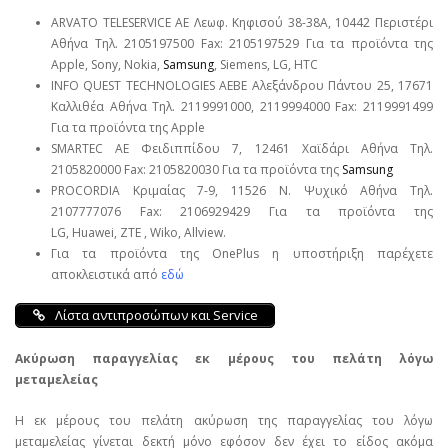
ARVATO TELESERVICE ΑΕ Λεωφ. Κηφισού 38-38Α, 10442 Περιστέρι
Αθήνα Τηλ. 2105197500 Fax: 2105197529 Για τα προϊόντα της
Apple, Sony, Nokia,
Samsung
, Siemens, LG, HTC
INFO QUEST TECHNOLOGIES ΑΕΒΕ Αλεξάνδρου Πάντου 25, 17671
Καλλιθέα Αθήνα Τηλ. 2119991000, 2119994000 Fax: 2119991499
Για τα προϊόντα της Apple
SMARTEC ΑΕ Φειδιππίδου 7, 12461 Χαϊδάρι Αθήνα Τηλ.
2105820000 Fax: 2105820030 Για τα προϊόντα της
Samsung
PROCORDIA Κριμαίας 7-9, 11526 Ν. Ψυχικό Αθήνα Τηλ.
2107777076 Fax: 2106929429 Για τα προϊόντα της
LG, Huawei, ΖΤΕ , Wiko, Allview.
Για τα προϊόντα της OnePlus η υποστήριξη παρέχετε
αποκλειστικά από
εδώ
Λίστα αντιπροσώπων και Service
Ακύρωση παραγγελίας εκ μέρους του πελάτη λόγω
μεταμελείας
Η εκ μέρους του πελάτη ακύρωση της παραγγελίας του λόγω
μεταμελείας γίνεται δεκτή μόνο εφόσον δεν έχει το είδος ακόμα