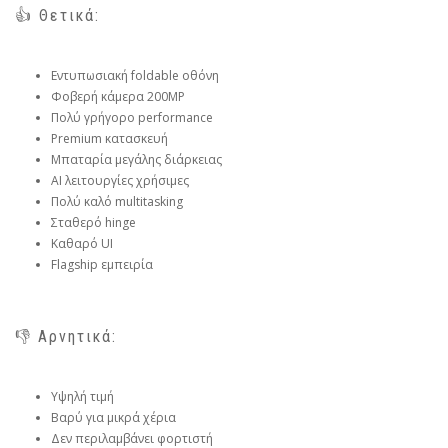
👍 Θετικά:
Εντυπωσιακή foldable οθόνη
Φοβερή κάμερα 200MP
Πολύ γρήγορο performance
Premium κατασκευή
Μπαταρία μεγάλης διάρκειας
AI λειτουργίες χρήσιμες
Πολύ καλό multitasking
Σταθερό hinge
Καθαρό UI
Flagship εμπειρία
👎 Αρνητικά:
Υψηλή τιμή
Βαρύ για μικρά χέρια
Δεν περιλαμβάνει φορτιστή