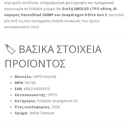
κορυφαία απόδοση, επαγγελματική φωτογραφία και πραγματική
καινοτομία σε foldable μορφή. Με
διπλή AMOLED LTPO οθόνη, AI
κάμερες Hasselblad 200MP και Snapdragon 8 Elite Gen 5
, αποτελεί
μία από τις πιο προηγμένες mobile συσκευές που έχουν
κατασκευαστεί ποτέ.
🏷️ ΒΑΣΙΚΑ ΣΤΟΙΧΕΙΑ
ΠΡΟΪΟΝΤΟΣ
Μοντέλο:
OPPO Find N6
MPN:
N2765
EAN:
6932169393515
Κατασκευαστής:
OPPO
Κατηγορία:
Foldable Smartphone 5G
Έτος κυκλοφορίας:
2026
Χρώμα:
Stellar Titanium