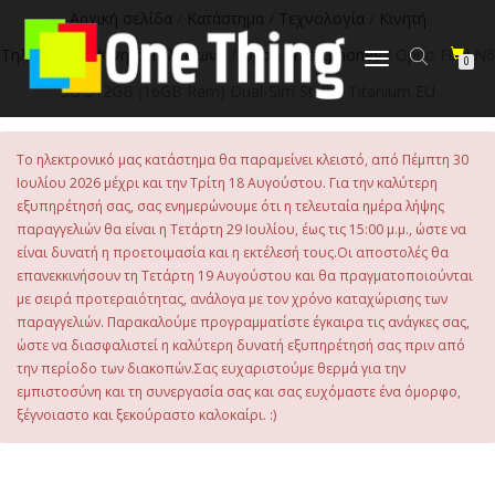
στο
Αρχική σελίδα
/
Κατάστημα
/
Τεχνολογία
/
Κινητή
περιεχόμενο
Τηλεφωνία
/
Κινητά Τηλέφωνα
/
Oppo Smartphones
/ Oppo Find N6
Εναλλαγή
0
πλοήγησης
5G 512GB (16GB Ram) Dual-Sim Stellar Titanium EU
Το ηλεκτρονικό μας κατάστημα θα παραμείνει κλειστό, από Πέμπτη 30
Ιουλίου 2026 μέχρι και την Τρίτη 18 Αυγούστου. Για την καλύτερη
εξυπηρέτησή σας, σας ενημερώνουμε ότι η τελευταία ημέρα λήψης
παραγγελιών θα είναι η Τετάρτη 29 Ιουλίου, έως τις 15:00 μ.μ., ώστε να
είναι δυνατή η προετοιμασία και η εκτέλεσή τους.Οι αποστολές θα
επανεκκινήσουν τη Τετάρτη 19 Αυγούστου και θα πραγματοποιούνται
με σειρά προτεραιότητας, ανάλογα με τον χρόνο καταχώρισης των
παραγγελιών. Παρακαλούμε προγραμματίστε έγκαιρα τις ανάγκες σας,
ώστε να διασφαλιστεί η καλύτερη δυνατή εξυπηρέτησή σας πριν από
την περίοδο των διακοπών.Σας ευχαριστούμε θερμά για την
εμπιστοσύνη και τη συνεργασία σας και σας ευχόμαστε ένα όμορφο,
ξέγνοιαστο και ξεκούραστο καλοκαίρι. :)