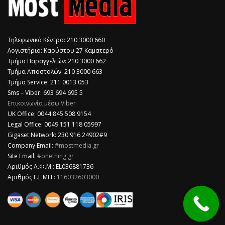
Τηλεφωνικό Κέντρο: 210 3000 660
Λογιστήριο: Καρύστου 27 Καματερό
Τμήμα Παραγγελιών: 210 3000 662
Τμήμα Αποστολών: 210 3000 663
Τμήμα Service: 211 0013 053
Sms – Viber: 693 694 695 5
Επικοινωνία μέσω Viber
​UK Office: 0044 845 508 9154
Legal Office: 0049 151 118 05997
Gigaset Network: 230 916 24902#9
Company Email:
#mostmedia.gr
Site Email:
#onething.gr
Αριθμός Α.Φ.Μ.: EL036881736
Αριθμός Γ.Ε.ΜΗ.:
116032603000