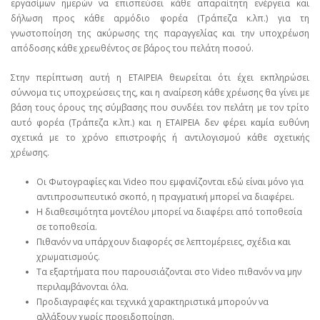
εργασίμων ημερών να επισπεύσει κάθε απαραίτητη ενέργεια και
δήλωση προς κάθε αρμόδιο φορέα (Τράπεζα κ.λπ.) για τη
γνωστοποίηση της ακύρωσης της παραγγελίας και την υποχρέωση
απόδοσης κάθε χρεωθέντος σε βάρος του πελάτη ποσού.
Στην περίπτωση αυτή η ΕΤΑΙΡΕΙΑ θεωρείται ότι έχει εκπληρώσει
σύννομα τις υποχρεώσεις της, και η αναίρεση κάθε χρέωσης θα γίνει με
βάση τους όρους της σύμβασης που συνδέει τον πελάτη με τον τρίτο
αυτό φορέα (Τράπεζα κ.λπ.) και η ΕΤΑΙΡΕΙΑ δεν φέρει καμία ευθύνη
σχετικά με το χρόνο επιστροφής ή αντιλογισμού κάθε σχετικής
χρέωσης.
Οι Φωτογραφίες και Video που εμφανίζονται εδώ είναι μόνο για
αντιπροσωπευτικό σκοπό, η πραγματική μπορεί να διαφέρει.
Η διαθεσιμότητα μοντέλου μπορεί να διαφέρει από τοποθεσία
σε τοποθεσία.
Πιθανόν να υπάρχουν διαφορές σε λεπτομέρειες, σχέδια και
χρωματισμούς.
Τα εξαρτήματα που παρουσιάζονται στο Video πιθανόν να μην
περιλαμβάνονται όλα.
Προδιαγραφές και τεχνικά χαρακτηριστικά μπορούν να
αλλάξουν χωρίς προειδοποίηση.