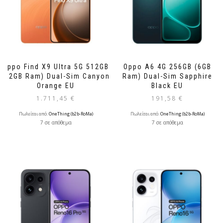
Oppo Find X9 Ultra 5G 512GB
Oppo A6 4G 256GB (6GB
(12GB Ram) Dual-Sim Canyon
Ram) Dual-Sim Sapphire
Orange EU
Black EU
1.711,45
€
191,58
€
Πωλείται από:
OneThing (b2b-RoMa)
Πωλείται από:
OneThing (b2b-RoMa)
7 σε απόθεμα
7 σε απόθεμα