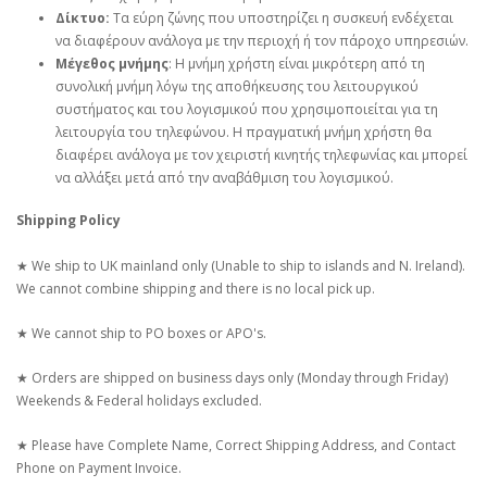
Δίκτυο:
Τα εύρη ζώνης που υποστηρίζει η συσκευή ενδέχεται
να διαφέρουν ανάλογα με την περιοχή ή τον πάροχο υπηρεσιών.
Μέγεθος μνήμης
: Η μνήμη χρήστη είναι μικρότερη από τη
συνολική μνήμη λόγω της αποθήκευσης του λειτουργικού
συστήματος και του λογισμικού που χρησιμοποιείται για τη
λειτουργία του τηλεφώνου. Η πραγματική μνήμη χρήστη θα
διαφέρει ανάλογα με τον χειριστή κινητής τηλεφωνίας και μπορεί
να αλλάξει μετά από την αναβάθμιση του λογισμικού.
Shipping Policy
★ We ship to UK mainland only (Unable to ship to islands and N. Ireland).
We cannot combine shipping and there is no local pick up.
★ We cannot ship to PO boxes or APO's.
★ Orders are shipped on business days only (Monday through Friday)
Weekends & Federal holidays excluded.
★ Please have Complete Name, Correct Shipping Address, and Contact
Phone on Payment Invoice.