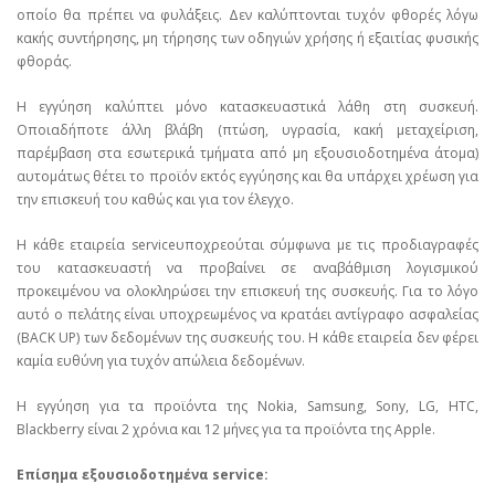
οποίο θα πρέπει να φυλάξεις. Δεν καλύπτονται τυχόν φθορές λόγω
κακής συντήρησης, μη τήρησης των οδηγιών χρήσης ή εξαιτίας φυσικής
φθοράς.
Η εγγύηση καλύπτει μόνο κατασκευαστικά λάθη στη συσκευή.
Οποιαδήποτε άλλη βλάβη (πτώση, υγρασία, κακή μεταχείριση,
παρέμβαση στα εσωτερικά τμήματα από μη εξουσιοδοτημένα άτομα)
αυτομάτως θέτει το προϊόν εκτός εγγύησης και θα υπάρχει χρέωση για
την επισκευή του καθώς και για τον έλεγχο.
Η κάθε εταιρεία serviceυποχρεούται σύμφωνα με τις προδιαγραφές
του κατασκευαστή να προβαίνει σε αναβάθμιση λογισμικού
προκειμένου να ολοκληρώσει την επισκευή της συσκευής. Για το λόγο
αυτό ο πελάτης είναι υποχρεωμένος να κρατάει αντίγραφο ασφαλείας
(BACK UP) των δεδομένων της συσκευής του. Η κάθε εταιρεία δεν φέρει
καμία ευθύνη για τυχόν απώλεια δεδομένων.
Η εγγύηση για τα προϊόντα της Nokia, Samsung, Sony, LG, HTC,
Blackberry είναι 2 χρόνια και 12 μήνες για τα προϊόντα της Apple.
Επίσημα εξουσιοδοτημένα service: