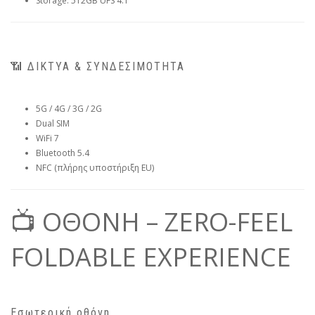
Storage: 512GB UFS 4.1
📶 ΔΙΚΤΥΑ & ΣΥΝΔΕΣΙΜΟΤΗΤΑ
5G / 4G / 3G / 2G
Dual SIM
WiFi 7
Bluetooth 5.4
NFC (πλήρης υποστήριξη EU)
📺 ΟΘΟΝΗ – ZERO-FEEL
FOLDABLE EXPERIENCE
Εσωτερική οθόνη