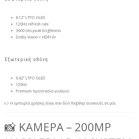
8.12” LTPO OLED
120Hz refresh rate
3600 nits peak brightness
Dolby Vision + HDR10+
Εξωτερική οθόνη
6.62” LTPO OLED
120Hz
Premium προστασία γυαλιού
👉 Η εμπειρία χρήσης είναι σαν δύο flagship συσκευές σε μία.
📸 ΚΑΜΕΡΑ – 200MP