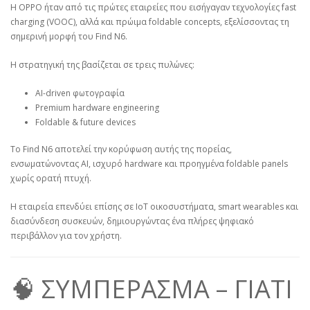
Η OPPO ήταν από τις πρώτες εταιρείες που εισήγαγαν τεχνολογίες fast
charging (VOOC), αλλά και πρώιμα foldable concepts, εξελίσσοντας τη
σημερινή μορφή του Find N6.
Η στρατηγική της βασίζεται σε τρεις πυλώνες:
AI-driven φωτογραφία
Premium hardware engineering
Foldable & future devices
Το Find N6 αποτελεί την κορύφωση αυτής της πορείας,
ενσωματώνοντας AI, ισχυρό hardware και προηγμένα foldable panels
χωρίς ορατή πτυχή.
Η εταιρεία επενδύει επίσης σε IoT οικοσυστήματα, smart wearables και
διασύνδεση συσκευών, δημιουργώντας ένα πλήρες ψηφιακό
περιβάλλον για τον χρήστη.
🧠 ΣΥΜΠΕΡΑΣΜΑ – ΓΙΑΤΙ