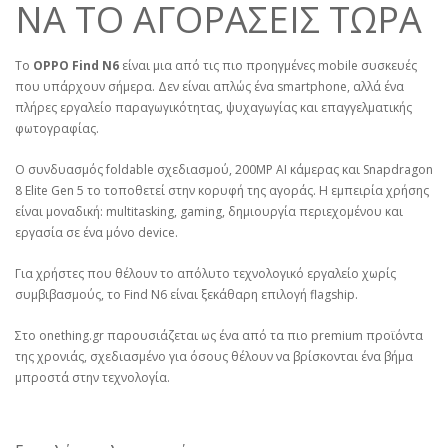
ΝΑ ΤΟ ΑΓΟΡΑΣΕΙΣ ΤΩΡΑ
Το
OPPO Find N6
είναι μια από τις πιο προηγμένες mobile συσκευές
που υπάρχουν σήμερα. Δεν είναι απλώς ένα smartphone, αλλά ένα
πλήρες εργαλείο παραγωγικότητας, ψυχαγωγίας και επαγγελματικής
φωτογραφίας.
Ο συνδυασμός foldable σχεδιασμού, 200MP AI κάμερας και Snapdragon
8 Elite Gen 5 το τοποθετεί στην κορυφή της αγοράς. Η εμπειρία χρήσης
είναι μοναδική: multitasking, gaming, δημιουργία περιεχομένου και
εργασία σε ένα μόνο device.
Για χρήστες που θέλουν το απόλυτο τεχνολογικό εργαλείο χωρίς
συμβιβασμούς, το Find N6 είναι ξεκάθαρη επιλογή flagship.
Στο onething.gr παρουσιάζεται ως ένα από τα πιο premium προϊόντα
της χρονιάς, σχεδιασμένο για όσους θέλουν να βρίσκονται ένα βήμα
μπροστά στην τεχνολογία.