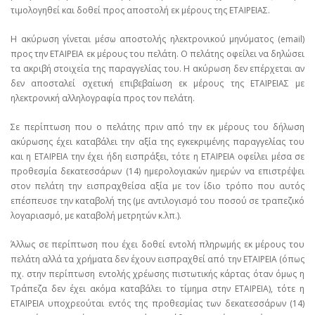
τιμολογηθεί και δοθεί προς αποστολή εκ μέρους της ΕΤΑΙΡΕΙΑΣ.
Η ακύρωση γίνεται μέσω αποστολής ηλεκτρονικού μηνύματος (email)
προς την ΕΤΑΙΡΕΙΑ εκ μέρους του πελάτη. Ο πελάτης οφείλει να δηλώσει
τα ακριβή στοιχεία της παραγγελίας του. Η ακύρωση δεν επέρχεται αν
δεν αποσταλεί σχετική επιβεβαίωση εκ μέρους της ΕΤΑΙΡΕΙΑΣ με
ηλεκτρονική αλληλογραφία προς τον πελάτη.
Σε περίπτωση που ο πελάτης πριν από την εκ μέρους του δήλωση
ακύρωσης έχει καταβάλει την αξία της εγκεκριμένης παραγγελίας του
και η ΕΤΑΙΡΕΙΑ την έχει ήδη εισπράξει, τότε η ΕΤΑΙΡΕΙΑ οφείλει μέσα σε
προθεσμία δεκατεσσάρων (14) ημερολογιακών ημερών να επιστρέψει
στον πελάτη την εισπραχθείσα αξία με τον ίδιο τρόπο που αυτός
επέσπευσε την καταβολή της (με αντιλογισμό του ποσού σε τραπεζικό
λογαριασμό, με καταβολή μετρητών κ.λπ.).
Άλλως σε περίπτωση που έχει δοθεί εντολή πληρωμής εκ μέρους του
πελάτη αλλά τα χρήματα δεν έχουν εισπραχθεί από την ΕΤΑΙΡΕΙΑ (όπως
πχ. στην περίπτωση εντολής χρέωσης πιστωτικής κάρτας όταν όμως η
Τράπεζα δεν έχει ακόμα καταβάλει το τίμημα στην ΕΤΑΙΡΕΙΑ), τότε η
ΕΤΑΙΡΕΙΑ υποχρεούται εντός της προθεσμίας των δεκατεσσάρων (14)