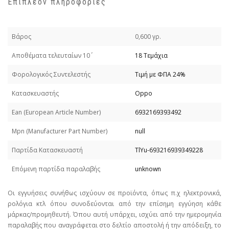
Επιπλέον πληροφορίες
Βάρος
0,600 γρ.
Απoθέματα τελευταίων 10΄
18 Τεμάχια
Φορολογικός Συντελεστής
Τιμή με ΦΠΑ 24%
Κατασκευαστής
Oppo
Εan (European Article Number)
6932169393492
Mpn (Manufacturer Part Number)
null
Παρτίδα Κατασκευαστή
TlYu-693216939349228
Επόμενη παρτίδα παραλαβής
unknown
Οι εγγυήσεις συνήθως ισχύουν σε προϊόντα, όπως π.χ ηλεκτρονικά,
ρολόγια κτλ όπου συνοδεύονται από την επίσημη εγγύηση κάθε
μάρκας/προμηθευτή. Όπου αυτή υπάρχει, ισχύει από την ημερομηνία
παραλαβής που αναγράφεται στο δελτίο αποστολή ή την απόδειξη, το