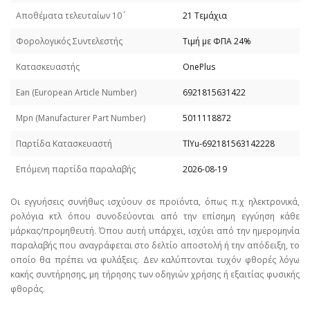
Απoθέματα τελευταίων 10΄
21 Τεμάχια
Φορολογικός Συντελεστής
Τιμή με ΦΠΑ 24%
Κατασκευαστής
OnePlus
Εan (European Article Number)
6921815631422
Mpn (Manufacturer Part Number)
5011118872
Παρτίδα Κατασκευαστή
TlYu-692181563142228
Επόμενη παρτίδα παραλαβής
2026-08-19
Οι εγγυήσεις συνήθως ισχύουν σε προϊόντα, όπως π.χ ηλεκτρονικά,
ρολόγια κτλ όπου συνοδεύονται από την επίσημη εγγύηση κάθε
μάρκας/προμηθευτή. Όπου αυτή υπάρχει, ισχύει από την ημερομηνία
παραλαβής που αναγράφεται στο δελτίο αποστολή ή την απόδειξη, το
οποίο θα πρέπει να φυλάξεις. Δεν καλύπτονται τυχόν φθορές λόγω
κακής συντήρησης, μη τήρησης των οδηγιών χρήσης ή εξαιτίας φυσικής
φθοράς.