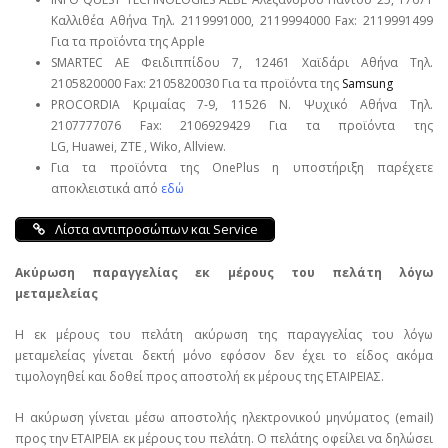
Καλλιθέα Αθήνα Τηλ. 2119991000, 2119994000 Fax: 2119991499
Για τα προϊόντα της Apple
SMARTEC ΑΕ Φειδιππίδου 7, 12461 Χαϊδάρι Αθήνα Τηλ.
2105820000 Fax: 2105820030 Για τα προϊόντα της
Samsung
PROCORDIA Κριμαίας 7-9, 11526 Ν. Ψυχικό Αθήνα Τηλ.
2107777076 Fax: 2106929429 Για τα προϊόντα της
LG, Huawei, ΖΤΕ , Wiko, Allview.
Για τα προϊόντα της OnePlus η υποστήριξη παρέχετε
αποκλειστικά από
εδώ
Λίστα αντιπροσώπων και Service
Ακύρωση παραγγελίας εκ μέρους του πελάτη λόγω
μεταμελείας
Η εκ μέρους του πελάτη ακύρωση της παραγγελίας του λόγω
μεταμελείας γίνεται δεκτή μόνο εφόσον δεν έχει το είδος ακόμα
τιμολογηθεί και δοθεί προς αποστολή εκ μέρους της ΕΤΑΙΡΕΙΑΣ.
Η ακύρωση γίνεται μέσω αποστολής ηλεκτρονικού μηνύματος (email)
προς την ΕΤΑΙΡΕΙΑ εκ μέρους του πελάτη. Ο πελάτης οφείλει να δηλώσει