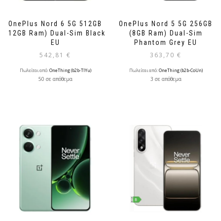
OnePlus Nord 6 5G 512GB
OnePlus Nord 5 5G 256GB
(12GB Ram) Dual-Sim Black
(8GB Ram) Dual-Sim
EU
Phantom Grey EU
542,81
€
363,70
€
Πωλείται από:
OneThing (b2b-TlYu)
Πωλείται από:
OneThing (b2b-CoUn)
50 σε απόθεμα
3 σε απόθεμα