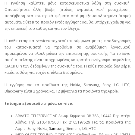
Η εγγύηση καλύπτει μόνο κατασκευαστικά λάθη στη συσκευή.
Οποιαδήποτε άλλη βλάβη (πτώση, υγρασία, κακή μεταχείριση,
παρέμβαση στα εσωτερικά τμήματα από μη εξουσιοδοτημένα άτομα)
αυτομάτως θέτει το προϊόν εκτός εγγύησης και θα υπάρχει χρέωση για
την επισκευή του καθώς και για τον έλεγχο.
Η κάθε εταιρεία serviceυποχρεούται σύμφωνα με τις προδιαγραφές
του κατασκευαστή να προβαίνει σε αναβάθμιση λογισμικού
προκειμένου να ολοκληρώσει την επισκευή της συσκευής. Για το λόγο
αυτό ο πελάτης είναι υποχρεωμένος να κρατάει αντίγραφο ασφαλείας
(BACK UP) των δεδομένων της συσκευής του. Η κάθε εταιρεία δεν φέρει
καμία ευθύνη για τυχόν απώλεια δεδομένων.
Η εγγύηση για τα προϊόντα της Nokia, Samsung, Sony, LG, HTC,
Blackberry είναι 2 χρόνια και 12 μήνες για τα προϊόντα της Apple.
Επίσημα εξουσιοδοτημένα service:
ARVATO TELESERVICE ΑΕ Λεωφ. Κηφισού 38-38Α, 10442 Περιστέρι
Αθήνα Τηλ. 2105197500 Fax: 2105197529 Για τα προϊόντα της
Apple, Sony, Nokia,
Samsung
, Siemens, LG, HTC
INFO QUEST TECHNOLOGIES ΑΕΒΕ Αλεξάνδρου Πάντου 25, 17671