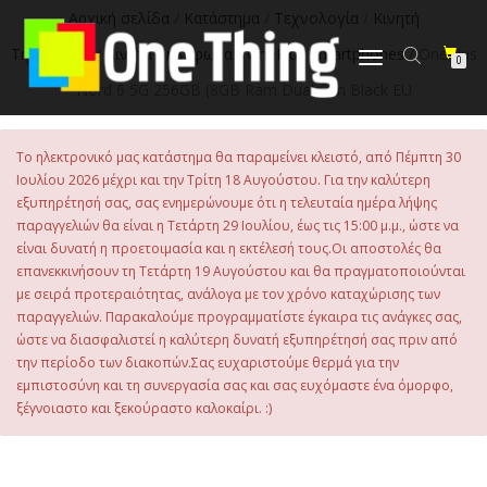
στο
Αρχική σελίδα
/
Κατάστημα
/
Τεχνολογία
/
Κινητή
περιεχόμενο
Τηλεφωνία
/
Κινητά Τηλέφωνα
/
OnePlus Smartphones
/ OnePlus
Εναλλαγή
0
πλοήγησης
Nord 6 5G 256GB (8GB Ram Dual-Sim Black EU
Το ηλεκτρονικό μας κατάστημα θα παραμείνει κλειστό, από Πέμπτη 30
Ιουλίου 2026 μέχρι και την Τρίτη 18 Αυγούστου. Για την καλύτερη
εξυπηρέτησή σας, σας ενημερώνουμε ότι η τελευταία ημέρα λήψης
παραγγελιών θα είναι η Τετάρτη 29 Ιουλίου, έως τις 15:00 μ.μ., ώστε να
είναι δυνατή η προετοιμασία και η εκτέλεσή τους.Οι αποστολές θα
επανεκκινήσουν τη Τετάρτη 19 Αυγούστου και θα πραγματοποιούνται
με σειρά προτεραιότητας, ανάλογα με τον χρόνο καταχώρισης των
παραγγελιών. Παρακαλούμε προγραμματίστε έγκαιρα τις ανάγκες σας,
ώστε να διασφαλιστεί η καλύτερη δυνατή εξυπηρέτησή σας πριν από
την περίοδο των διακοπών.Σας ευχαριστούμε θερμά για την
εμπιστοσύνη και τη συνεργασία σας και σας ευχόμαστε ένα όμορφο,
ξέγνοιαστο και ξεκούραστο καλοκαίρι. :)