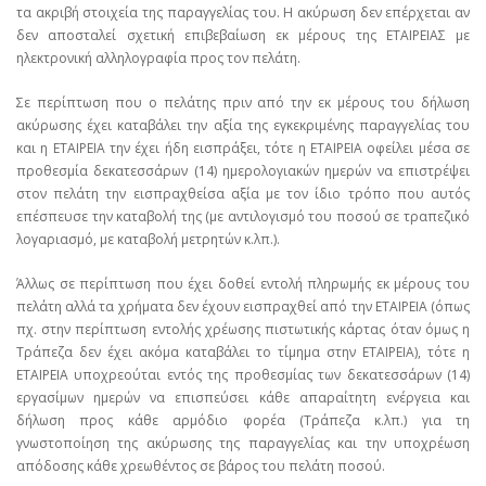
τα ακριβή στοιχεία της παραγγελίας του. Η ακύρωση δεν επέρχεται αν
δεν αποσταλεί σχετική επιβεβαίωση εκ μέρους της ΕΤΑΙΡΕΙΑΣ με
ηλεκτρονική αλληλογραφία προς τον πελάτη.
Σε περίπτωση που ο πελάτης πριν από την εκ μέρους του δήλωση
ακύρωσης έχει καταβάλει την αξία της εγκεκριμένης παραγγελίας του
και η ΕΤΑΙΡΕΙΑ την έχει ήδη εισπράξει, τότε η ΕΤΑΙΡΕΙΑ οφείλει μέσα σε
προθεσμία δεκατεσσάρων (14) ημερολογιακών ημερών να επιστρέψει
στον πελάτη την εισπραχθείσα αξία με τον ίδιο τρόπο που αυτός
επέσπευσε την καταβολή της (με αντιλογισμό του ποσού σε τραπεζικό
λογαριασμό, με καταβολή μετρητών κ.λπ.).
Άλλως σε περίπτωση που έχει δοθεί εντολή πληρωμής εκ μέρους του
πελάτη αλλά τα χρήματα δεν έχουν εισπραχθεί από την ΕΤΑΙΡΕΙΑ (όπως
πχ. στην περίπτωση εντολής χρέωσης πιστωτικής κάρτας όταν όμως η
Τράπεζα δεν έχει ακόμα καταβάλει το τίμημα στην ΕΤΑΙΡΕΙΑ), τότε η
ΕΤΑΙΡΕΙΑ υποχρεούται εντός της προθεσμίας των δεκατεσσάρων (14)
εργασίμων ημερών να επισπεύσει κάθε απαραίτητη ενέργεια και
δήλωση προς κάθε αρμόδιο φορέα (Τράπεζα κ.λπ.) για τη
γνωστοποίηση της ακύρωσης της παραγγελίας και την υποχρέωση
απόδοσης κάθε χρεωθέντος σε βάρος του πελάτη ποσού.