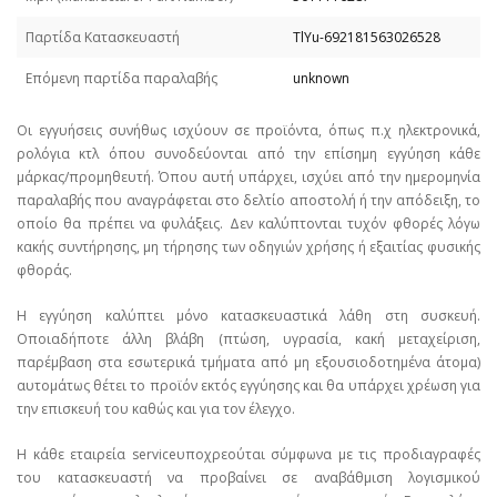
Παρτίδα Κατασκευαστή
TlYu-692181563026528
Επόμενη παρτίδα παραλαβής
unknown
Οι εγγυήσεις συνήθως ισχύουν σε προϊόντα, όπως π.χ ηλεκτρονικά,
ρολόγια κτλ όπου συνοδεύονται από την επίσημη εγγύηση κάθε
μάρκας/προμηθευτή. Όπου αυτή υπάρχει, ισχύει από την ημερομηνία
παραλαβής που αναγράφεται στο δελτίο αποστολή ή την απόδειξη, το
οποίο θα πρέπει να φυλάξεις. Δεν καλύπτονται τυχόν φθορές λόγω
κακής συντήρησης, μη τήρησης των οδηγιών χρήσης ή εξαιτίας φυσικής
φθοράς.
Η εγγύηση καλύπτει μόνο κατασκευαστικά λάθη στη συσκευή.
Οποιαδήποτε άλλη βλάβη (πτώση, υγρασία, κακή μεταχείριση,
παρέμβαση στα εσωτερικά τμήματα από μη εξουσιοδοτημένα άτομα)
αυτομάτως θέτει το προϊόν εκτός εγγύησης και θα υπάρχει χρέωση για
την επισκευή του καθώς και για τον έλεγχο.
Η κάθε εταιρεία serviceυποχρεούται σύμφωνα με τις προδιαγραφές
του κατασκευαστή να προβαίνει σε αναβάθμιση λογισμικού