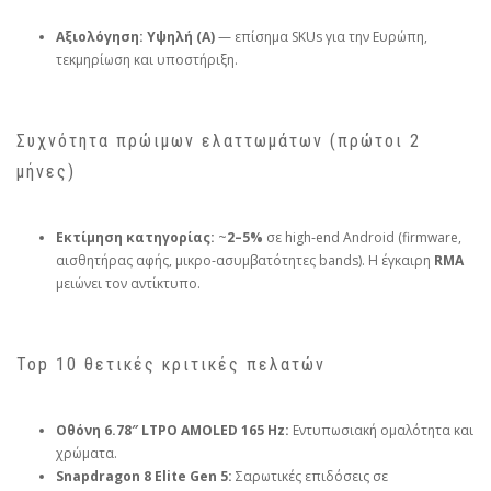
Αξιολόγηση:
Υψηλή (A)
— επίσημα SKUs για την Ευρώπη,
τεκμηρίωση και υποστήριξη.
Συχνότητα πρώιμων ελαττωμάτων (πρώτοι 2
μήνες)
Εκτίμηση κατηγορίας:
~
2–5%
σε high‑end Android (firmware,
αισθητήρας αφής, μικρο‑ασυμβατότητες bands). Η έγκαιρη
RMA
μειώνει τον αντίκτυπο.
Top 10 θετικές κριτικές πελατών
Οθόνη 6.78″ LTPO AMOLED 165 Hz:
Εντυπωσιακή ομαλότητα και
χρώματα.
Snapdragon 8 Elite Gen 5:
Σαρωτικές επιδόσεις σε