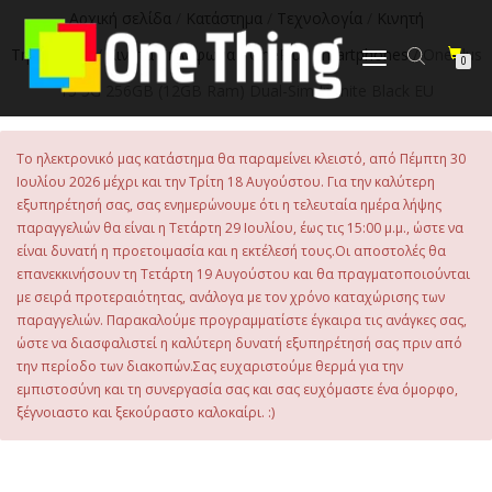
στο
Αρχική σελίδα
/
Κατάστημα
/
Τεχνολογία
/
Κινητή
περιεχόμενο
Τηλεφωνία
/
Κινητά Τηλέφωνα
/
OnePlus Smartphones
/ OnePlus
Εναλλαγή
0
πλοήγησης
15 5G 256GB (12GB Ram) Dual-Sim Infinite Black EU
Το ηλεκτρονικό μας κατάστημα θα παραμείνει κλειστό, από Πέμπτη 30
Ιουλίου 2026 μέχρι και την Τρίτη 18 Αυγούστου. Για την καλύτερη
εξυπηρέτησή σας, σας ενημερώνουμε ότι η τελευταία ημέρα λήψης
παραγγελιών θα είναι η Τετάρτη 29 Ιουλίου, έως τις 15:00 μ.μ., ώστε να
είναι δυνατή η προετοιμασία και η εκτέλεσή τους.Οι αποστολές θα
επανεκκινήσουν τη Τετάρτη 19 Αυγούστου και θα πραγματοποιούνται
με σειρά προτεραιότητας, ανάλογα με τον χρόνο καταχώρισης των
παραγγελιών. Παρακαλούμε προγραμματίστε έγκαιρα τις ανάγκες σας,
ώστε να διασφαλιστεί η καλύτερη δυνατή εξυπηρέτησή σας πριν από
την περίοδο των διακοπών.Σας ευχαριστούμε θερμά για την
εμπιστοσύνη και τη συνεργασία σας και σας ευχόμαστε ένα όμορφο,
ξέγνοιαστο και ξεκούραστο καλοκαίρι. :)