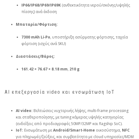
IP66/IP68/IP69/IP69K
(ανθεκτικότητα νερού/σκόνης/υψηλής
πίεσης) ανά έκδοση
Μπαταρία/Φόρτιση:
7300 mAh Li‑Po
, υποστήριξη ασύρματης φόρτισης, ταχεία
φόρτιση (ισχύς ανά SKU)
Διαστάσεις/Βάρος:
161.42 × 76.67 × 8.18 mm
,
210 g
AI επεξεργασία video και ενσωμάτωση IoT
AI video:
Βελτιώσεις νυχτερινής λήψης, multi‑frame processing
και σταθεροποίησης, με tuning κάμερας υψηλής κατηγορίας
(ενδείξεις από προδιαγραφές 50MP/32MP και flagship SoC).
IoT:
Ενσωμάτωση με
Android/Smart‑Home
οικοσύστημα,
NFC
για πληρωμές/ζεύξεις, και συμβατότητα με cloud υπηρεσίες/MDM