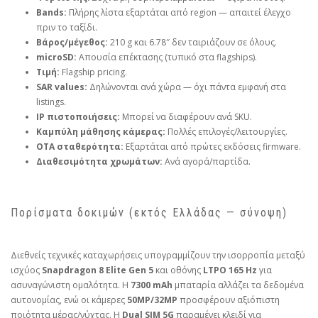
Bands:
Πλήρης λίστα εξαρτάται από region — απαιτεί έλεγχο
πριν το ταξίδι.
Βάρος/μέγεθος:
210 g και 6.78″ δεν ταιριάζουν σε όλους.
microSD:
Απουσία επέκτασης (τυπικό στα flagships).
Τιμή:
Flagship pricing.
SAR values:
Δηλώνονται ανά χώρα — όχι πάντα εμφανή στα
listings.
IP πιστοποιήσεις:
Μπορεί να διαφέρουν ανά SKU.
Καμπύλη μάθησης κάμερας:
Πολλές επιλογές/λειτουργίες.
OTA σταθερότητα:
Εξαρτάται από πρώτες εκδόσεις firmware.
Διαθεσιμότητα χρωμάτων:
Ανά αγορά/παρτίδα.
Πορίσματα δοκιμών (εκτός Ελλάδας — σύνοψη)
Διεθνείς τεχνικές καταχωρήσεις υπογραμμίζουν την ισορροπία μεταξύ
ισχύος
Snapdragon 8 Elite Gen 5
και οθόνης
LTPO 165 Hz
για
ασυναγώνιστη ομαλότητα. Η
7300 mAh
μπαταρία αλλάζει τα δεδομένα
αυτονομίας, ενώ οι κάμερες
50MP/32MP
προσφέρουν αξιόπιστη
ποιότητα μέρας/νύχτας. Η
Dual SIM 5G
παραμένει κλειδί για