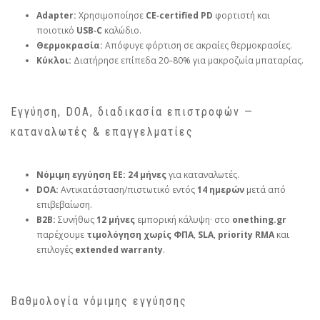
Adapter:
Χρησιμοποίησε
CE‑certified PD
φορτιστή και
ποιοτικό
USB‑C
καλώδιο.
Θερμοκρασία:
Απόφυγε φόρτιση σε ακραίες θερμοκρασίες.
Κύκλοι:
Διατήρησε επίπεδα 20–80% για μακροζωία μπαταρίας.
Εγγύηση, DOA, διαδικασία επιστροφών —
καταναλωτές & επαγγελματίες
Νόμιμη εγγύηση ΕΕ:
24 μήνες
για καταναλωτές.
DOA:
Αντικατάσταση/πιστωτικό εντός
14 ημερών
μετά από
επιβεβαίωση.
B2B:
Συνήθως
12 μήνες
εμπορική κάλυψη· στο
onething.gr
παρέχουμε
τιμολόγηση χωρίς ΦΠΑ
,
SLA
,
priority RMA
και
επιλογές
extended warranty
.
Βαθμολογία νόμιμης εγγύησης