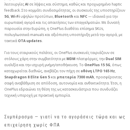
λειτουργίες
AI
σε λήψεις και σύστημα, καθώς και προχωρημένο haptic
feedback. Στο κομμάτι συνδεσιμότητας, οι συσκευές της υποστηρίζουν
5G
,
Wi‑Fi
υψηλών προτύπων,
Bluetooth
και
NFC
— ιδανικά για την
ευρωπαϊκή αγορά και τις απαιτήσεις των επαγγελματιών. Με δυνατή
παρουσία στην Ευρώπη, η OnePlus διαθέτει επίσημα SKUs,
πολυγλωσσικά manuals και αξιόπιστη υποστήριξη μετά την αγορά, με
τακτικά
OTA updates
.
Για τους εταιρικούς πελάτες, οι OnePlus συσκευές ταιριάζουν σε
στόλους χάρη στην συμβατότητα με
MDM
πλατφόρμες, την
Dual SIM
ευελιξία και την ισχυρή μνήμη/αποθήκευση. Το
OnePlus 15 5G
, όπως
καταχωρείται διεθνώς, ανεβάζει τον πήχη σε
οθόνη LTPO 165 Hz
,
Snapdragon 8 Elite Gen 5
και
μπαταρία 7300 mAh
, προσφέροντας
σαφή αναβάθμιση σε απόδοση, αυτονομία και ανθεκτικότητα. Έτσι, η
OnePlus εδραιώνει τη θέση της ως κατασκευάστρια που συνδυάζει
τεχνική υπεροχή με πρακτική εμπειρία.
Συμπέρασμα — γιατί να το αγοράσεις τώρα και ως
επιχείρηση χωρίς ΦΠΑ