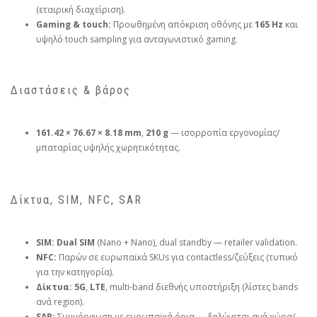
(εταιρική διαχείριση).
Gaming & touch:
Προωθημένη απόκριση οθόνης με
165 Hz
και
υψηλό touch sampling για ανταγωνιστικό gaming.
Διαστάσεις & βάρος
161.42 × 76.67 × 8.18 mm
,
210 g
— ισορροπία εργονομίας/
μπαταρίας υψηλής χωρητικότητας.
Δίκτυα, SIM, NFC, SAR
SIM:
Dual SIM
(Nano + Nano), dual standby — retailer validation.
NFC:
Παρών σε ευρωπαϊκά SKUs για contactless/ζεύξεις (τυπικό
για την κατηγορία).
Δίκτυα:
5G
,
LTE
, multi‑band διεθνής υποστήριξη (λίστες bands
ανά region).
SAR:
Συμμόρφωση με ευρωπαϊκά όρια — δηλώνεται ανά χώρα/