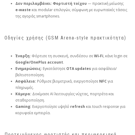
Δεν περιλαμβάνει:
Φορτιστή τοίχου
— πρακτική μείωσης
e‑waste
και modular επιλογών, σύμφωνη με ευρωπαϊκές τάσεις
της αγοράς smartphones.
Οδηγίες χρήσης (GSM Arena‑style πρακτικότητα)
Έναρξη:
Φόρτισε τη συσκευή, συνδέσου σε
Wi‑Fi
, κάνε login σε
Google/OnePlus account
.
Ενημερώσεις:
Εγκατάστησε
OTA updates
για ασφάλεια/
βελτιστοποίηση.
Ασφάλεια:
Ρύθμισε βιομετρικά, ενεργοποίησε
NFC
για
πληρωμές.
Κάμερα:
Δοκίμασε AI λειτουργίες νύχτας, πορτρέτα και
σταθεροποίηση.
Gaming:
Ενεργοποίησε υψηλό
refresh
και touch response για
κορυφαία εμπειρία.
Προτεινόμενος φορτιστής και περιφερειακά