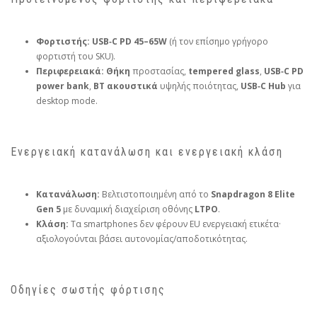
Φορτιστής:
USB‑C PD 45–65W
(ή τον επίσημο γρήγορο
φορτιστή του SKU).
Περιφερειακά:
Θήκη
προστασίας,
tempered glass
,
USB‑C PD
power bank
,
BT ακουστικά
υψηλής ποιότητας,
USB‑C Hub
για
desktop mode.
Ενεργειακή κατανάλωση και ενεργειακή κλάση
Κατανάλωση:
Βελτιστοποιημένη από το
Snapdragon 8 Elite
Gen 5
με δυναμική διαχείριση οθόνης
LTPO
.
Κλάση:
Τα smartphones δεν φέρουν EU ενεργειακή ετικέτα·
αξιολογούνται βάσει αυτονομίας/αποδοτικότητας.
Οδηγίες σωστής φόρτισης