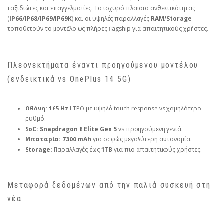
ταξιδιώτες και επαγγελματίες. Το ισχυρό πλαίσιο ανθεκτικότητας
(
IP66/IP68/IP69/IP69K
) και οι υψηλές παραλλαγές
RAM/Storage
τοποθετούν το μοντέλο ως πλήρες flagship για απαιτητικούς χρήστες.
Πλεονεκτήματα έναντι προηγούμενου μοντέλου
(ενδεικτικά vs OnePlus 14 5G)
Οθόνη:
165 Hz
LTPO με υψηλό touch response vs χαμηλότερο
ρυθμό.
SoC:
Snapdragon 8 Elite Gen 5
vs προηγούμενη γενιά.
Μπαταρία:
7300 mAh
για σαφώς μεγαλύτερη αυτονομία.
Storage:
Παραλλαγές έως
1TB
για πιο απαιτητικούς χρήστες.
Μεταφορά δεδομένων από την παλιά συσκευή στη
νέα