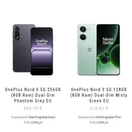
OnePlus Nord 5 5G 256GB
OnePlus Nord 3 5G 128GB
(8GB Ram) Dual-Sim
(8GB Ram) Dual-Sim Misty
Phantom Grey EU
Green EU
363,70
€
214,83
€
Πωλείται από:
OneThing (b2b-CoUn)
Πωλείται από:
OneThing (b2b-TlYu)
3 σε απόθεμα
4 σε απόθεμα