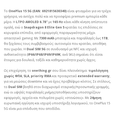
Το
OnePlus 15 5G (EAN: 6921815630340)
είναι φτιαγμένο για να τρέχει
γρήγορα, να αντέχει πολύ και να προσφέρει premium εμπειρία κάθε
μέρα. Η
LTPO AMOLED 6.78″
με
165 Hz
κάνει κάθε κίνηση απίστευτα
ομαλή, ενώ ο
Snapdragon 8 Elite Gen 5
κρατάει τις επιδόσεις σε
κορυφαία επίπεδα, από εφαρμογές παραγωγικότητας μέχρι
απαιτητικό gaming. Με
7300 mAh
μπαταρία και παραλλαγές έως
1TB
,
θα ξεχάσεις τους συμβιβασμούς: αυτονομία που κρατάει, αποθήκη
που χωράει. Η
Dual SIM 5G
σε συνδυασμό με NFC και ισχυρή
ανθεκτικότητα (
IP66/IP68/IP69/IP69K
, ανά SKU) σημαίνει ότι είσαι
έτοιμος για δουλειά, ταξίδι και καθημερινότητα χωρίς άγχος.
Ως επιχείρηση, το
onething.gr
σου δίνει πλεονέκτημα:
τιμολόγηση
χωρίς ΦΠΑ
,
SLA
,
priority RMA
και προαιρετικό
extended warranty
,
για να μειώσεις downtime και να έχεις προβλέψιμο κόστος. Σε στόλους,
το
Dual SIM
βοηθά στον διαχωρισμό εταιρικής/προσωπικής γραμμής,
ενώ οι υψηλές παραλλαγές μνήμης/αποθήκευσης υποστηρίζουν
εφαρμογές, αρχεία και πολυμέσα χωρίς «στενώσεις». Με
24μηνη
ευρωπαϊκή εγγύηση και ισχυρή υποστήριξη λογισμικού, το OnePlus 15
5G είναι μια επένδυση που αποδίδει.