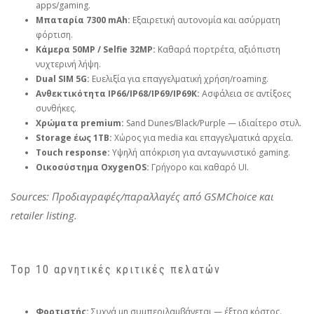
apps/gaming.
Μπαταρία 7300 mAh:
Εξαιρετική αυτονομία και ασύρματη
φόρτιση.
Κάμερα 50MP / Selfie 32MP:
Καθαρά πορτρέτα, αξιόπιστη
νυχτερινή λήψη.
Dual SIM 5G:
Ευελιξία για επαγγελματική χρήση/roaming.
Ανθεκτικότητα IP66/IP68/IP69/IP69K:
Ασφάλεια σε αντίξοες
συνθήκες.
Χρώματα premium:
Sand Dunes/Black/Purple — ιδιαίτερο στυλ.
Storage έως 1TB:
Χώρος για media και επαγγελματικά αρχεία.
Touch response:
Υψηλή απόκριση για ανταγωνιστικό gaming.
Οικοσύστημα OxygenOS:
Γρήγορο και καθαρό UI.
Sources: Προδιαγραφές/παραλλαγές από GSMChoice και
retailer listing.
Top 10 αρνητικές κριτικές πελατών
Φορτιστής:
Συχνά μη συμπεριλαμβάνεται — έξτρα κόστος.