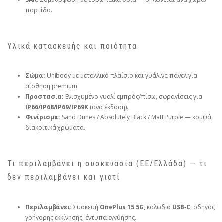
παρτίδα.
Υλικά κατασκευής και ποιότητα
Σώμα:
Unibody με μεταλλικό πλαίσιο και γυάλινα πάνελ για
αίσθηση premium.
Προστασία:
Ενισχυμένο γυαλί εμπρός/πίσω, σφραγίσεις για
IP66/IP68/IP69/IP69K
(ανά έκδοση).
Φινίρισμα:
Sand Dunes / Absolutely Black / Matt Purple — κομψά,
διακριτικά χρώματα.
Τι περιλαμβάνει η συσκευασία (ΕΕ/Ελλάδα) — τι
δεν περιλαμβάνει και γιατί
Περιλαμβάνει:
Συσκευή
OnePlus 15 5G
, καλώδιο
USB‑C
, οδηγός
γρήγορης εκκίνησης, έντυπα εγγύησης.