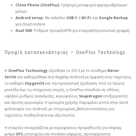
Clone Phone (OnePlus):
Γρήγορη μεταφορά apps/ρυθμίσεων/
μέσων.
Android setup:
Με καλώδιο
USB‑C
ή
Wi‑Fi
, και
Google Backup
για cloud restore.
Dual SIM:
Ρύθμισε προφίλ/APN για εταιρική/προσωπική γραμμή.
Προφίλ κατασκευάστριας — OnePlus Technology
Η
OnePlus Technology
ιδρύθηκε το 2013 με το σύνθημα
Never
Settle
και καθιερώθηκε στα flagship Android με έμφαση στην ταχύτητα,
το καθαρό
OxygenOS
και την προσεκτική σχεδίαση. Από τα πρώτα
μοντέλα έως τις σύγχρονες σειρές, η OnePlus επενδύει σε οθόνες
υψηλού ρυθμού ανανέωσης, κορυφαίους
Snapdragon
επεξεργαστές
και άριστη εργονομία. Η εμπειρία χρήσης παραμένει κοντά στην stock
φιλοσοφία του Android, με στοχευμένες βελτιστοποιήσεις για
ταχύτητα, σταθερότητα και αξιοπιστία.
Η εταιρεία συνεργάζεται με κορυφαίους προμηθευτές για display,
μνήμη
UFS
, μπαταρίες και modules κάμερας, προσφέροντας