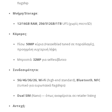
flagship
Μνήμη/Storage:
12/16GB RAM
,
256/512GB/1TB
UFS (χωρίς microSD)
Κάμερες:
Πίσω:
50MP
κύρια (Hasselblad tuned σε παραλλαγές),
προηγμένη νυχτερινή λήψη
Μπροστά:
32MP
για selfies/βίντεο
Συνδεσιμότητα:
5G/4G/3G/2G
,
Wi‑Fi
(high‑end standard),
Bluetooth
,
NFC
(τυπικό για ευρωπαϊκά flagships)
Dual SIM
(Nano) — όπως αναφέρεται σε retailer listing
Αντοχή: