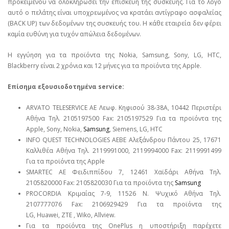
προκειμένου να ολοκληρώσει την επισκευή της συσκευής. Για το λόγο
αυτό ο πελάτης είναι υποχρεωμένος να κρατάει αντίγραφο ασφαλείας
(BACK UP) των δεδομένων της συσκευής του. Η κάθε εταιρεία δεν φέρει
καμία ευθύνη για τυχόν απώλεια δεδομένων.
Η εγγύηση για τα προϊόντα της Nokia, Samsung, Sony, LG, HTC,
Blackberry είναι 2 χρόνια και 12 μήνες για τα προϊόντα της Apple.
Επίσημα εξουσιοδοτημένα service:
ARVATO TELESERVICE ΑΕ Λεωφ. Κηφισού 38-38Α, 10442 Περιστέρι
Αθήνα Τηλ. 2105197500 Fax: 2105197529 Για τα προϊόντα της
Apple, Sony, Nokia,
Samsung
, Siemens, LG, HTC
INFO QUEST TECHNOLOGIES ΑΕΒΕ Αλεξάνδρου Πάντου 25, 17671
Καλλιθέα Αθήνα Τηλ. 2119991000, 2119994000 Fax: 2119991499
Για τα προϊόντα της Apple
SMARTEC ΑΕ Φειδιππίδου 7, 12461 Χαϊδάρι Αθήνα Τηλ.
2105820000 Fax: 2105820030 Για τα προϊόντα της
Samsung
PROCORDIA Κριμαίας 7-9, 11526 Ν. Ψυχικό Αθήνα Τηλ.
2107777076 Fax: 2106929429 Για τα προϊόντα της
LG, Huawei, ΖΤΕ , Wiko, Allview.
Για τα προϊόντα της OnePlus η υποστήριξη παρέχετε