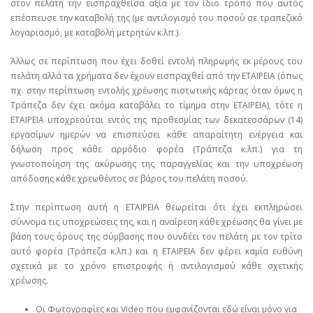
στον πελάτη την εισπραχθείσα αξία με τον ίδιο τρόπο που αυτός
επέσπευσε την καταβολή της (με αντιλογισμό του ποσού σε τραπεζικό
λογαριασμό, με καταβολή μετρητών κ.λπ.).
Άλλως σε περίπτωση που έχει δοθεί εντολή πληρωμής εκ μέρους του
πελάτη αλλά τα χρήματα δεν έχουν εισπραχθεί από την ΕΤΑΙΡΕΙΑ (όπως
πχ. στην περίπτωση εντολής χρέωσης πιστωτικής κάρτας όταν όμως η
Τράπεζα δεν έχει ακόμα καταβάλει το τίμημα στην ΕΤΑΙΡΕΙΑ), τότε η
ΕΤΑΙΡΕΙΑ υποχρεούται εντός της προθεσμίας των δεκατεσσάρων (14)
εργασίμων ημερών να επισπεύσει κάθε απαραίτητη ενέργεια και
δήλωση προς κάθε αρμόδιο φορέα (Τράπεζα κ.λπ.) για τη
γνωστοποίηση της ακύρωσης της παραγγελίας και την υποχρέωση
απόδοσης κάθε χρεωθέντος σε βάρος του πελάτη ποσού.
Στην περίπτωση αυτή η ΕΤΑΙΡΕΙΑ θεωρείται ότι έχει εκπληρώσει
σύννομα τις υποχρεώσεις της, και η αναίρεση κάθε χρέωσης θα γίνει με
βάση τους όρους της σύμβασης που συνδέει τον πελάτη με τον τρίτο
αυτό φορέα (Τράπεζα κ.λπ.) και η ΕΤΑΙΡΕΙΑ δεν φέρει καμία ευθύνη
σχετικά με το χρόνο επιστροφής ή αντιλογισμού κάθε σχετικής
χρέωσης.
Οι Φωτογραφίες και Video που εμφανίζονται εδώ είναι μόνο για