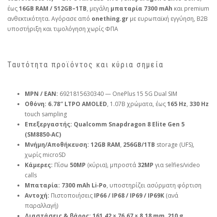
έως
16GB RAM / 512GB–1TB
, μεγάλη
μπαταρία 7300 mAh
και premium
ανθεκτικότητα. Αγόρασε από
onething.gr
με ευρωπαϊκή εγγύηση, B2B
υποστήριξη και τιμολόγηση χωρίς ΦΠΑ
Ταυτότητα προϊόντος και κύρια σημεία
MPN / EAN:
6921815630340 — OnePlus 15 5G Dual SIM
Οθόνη:
6.78″ LTPO AMOLED
, 1.07B χρώματα, έως
165 Hz
,
330 Hz
touch sampling
Επεξεργαστής:
Qualcomm Snapdragon 8 Elite Gen 5
(SM8850‑AC)
Μνήμη/Αποθήκευση:
12GB RAM
,
256GB/1TB
storage (UFS),
χωρίς microSD
Κάμερες:
Πίσω
50MP
(κύρια), μπροστά
32MP
για selfies/video
calls
Μπαταρία:
7300 mAh Li‑Po
, υποστηρίζει ασύρματη φόρτιση
Αντοχή:
Πιστοποιήσεις
IP66 / IP68 / IP69 / IP69K
(ανά
παραλλαγή)
Διαστάσεις & βάρος:
161.42 × 76.67 × 8.18 mm
,
210 g