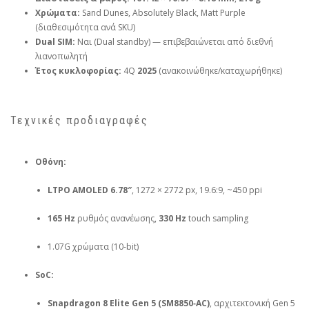
Χρώματα:
Sand Dunes, Absolutely Black, Matt Purple
(διαθεσιμότητα ανά SKU)
Dual SIM:
Ναι (Dual standby) — επιβεβαιώνεται από διεθνή
λιανοπωλητή
Έτος κυκλοφορίας:
4Q
2025
(ανακοινώθηκε/καταχωρήθηκε)
Τεχνικές προδιαγραφές
Οθόνη:
LTPO AMOLED 6.78″
, 1272 × 2772 px, 19.6:9, ~450 ppi
165 Hz
ρυθμός ανανέωσης,
330 Hz
touch sampling
1.07G χρώματα (10‑bit)
SoC:
Snapdragon 8 Elite Gen 5 (SM8850‑AC)
, αρχιτεκτονική Gen 5