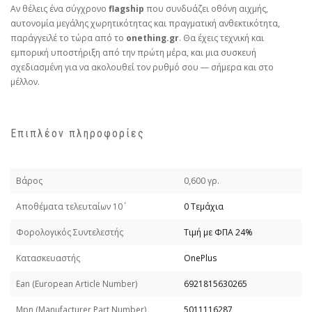
Αν θέλεις ένα σύγχρονο
flagship
που συνδυάζει οθόνη αιχμής,
αυτονομία μεγάλης χωρητικότητας και πραγματική ανθεκτικότητα,
παράγγειλέ το τώρα από το
onething.gr
. Θα έχεις τεχνική και
εμπορική υποστήριξη από την πρώτη μέρα, και μια συσκευή
σχεδιασμένη για να ακολουθεί τον ρυθμό σου — σήμερα και στο
μέλλον.
Επιπλέον πληροφορίες
Βάρος
0,600 γρ.
Απoθέματα τελευταίων 10΄
0 Τεμάχια
Φορολογικός Συντελεστής
Τιμή με ΦΠΑ 24%
Κατασκευαστής
OnePlus
Εan (European Article Number)
6921815630265
Mpn (Manufacturer Part Number)
5011116287